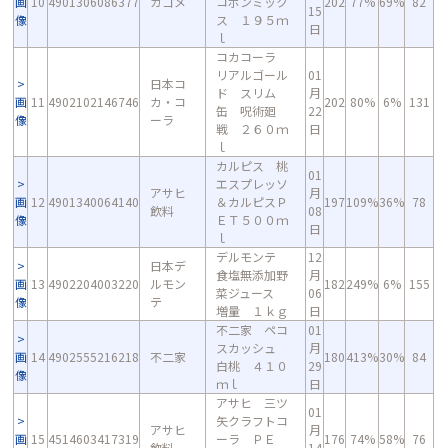
画
10
4901306086377
カゴメ
コポンミック
202
77%
69%
82
15
像
ス １９５ｍ
日
ｌ
コカコーラ
リアルゴール
01
日本コ
ド スリム
月
画
11
4902102146746
カ・コ
202
80%
6%
131
缶 呪術廻
22
像
ーラ
戦 ２６０ｍ
日
ｌ
カルピス 桃
01
エスプレッソ
アサヒ
月
画
12
4901340064140
＆カルピスＰ
197
109%
36%
78
飲料
08
像
ＥＴ５００ｍ
日
ｌ
デルモンテ
12
日本デ
食塩無添加野
月
画
13
4902204003220
ルモン
182
249%
6%
155
菜ジュース
06
像
テ
増量 １ｋｇ
日
不二家 ペコ
01
スカッシュ
月
画
14
4902555216218
不二家
180
413%
30%
84
白桃 ４１０
29
像
ｍｌ
日
アサヒ 三ツ
01
矢クラフトコ
アサヒ
月
画
15
4514603417319
ーラ ＰＥ
176
74%
58%
76
飲料
14