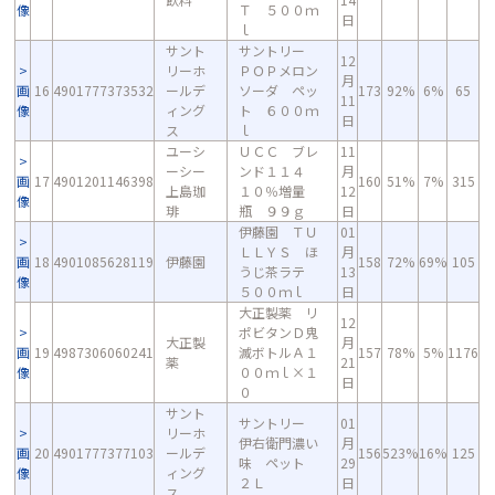
像
Ｔ ５００ｍ
日
ｌ
サント
サントリー
12
リーホ
ＰＯＰメロン
月
画
16
4901777373532
ールデ
ソーダ ペッ
173
92%
6%
65
11
像
ィング
ト ６００ｍ
日
ス
ｌ
ユーシ
ＵＣＣ ブレ
11
ーシー
ンド１１４
月
画
17
4901201146398
160
51%
7%
315
上島珈
１０％増量
12
像
琲
瓶 ９９ｇ
日
伊藤園 ＴＵ
01
ＬＬＹＳ ほ
月
画
18
4901085628119
伊藤園
158
72%
69%
105
うじ茶ラテ
13
像
５００ｍｌ
日
大正製薬 リ
12
ポビタンＤ鬼
大正製
月
画
19
4987306060241
滅ボトルＡ１
157
78%
5%
1176
薬
21
像
００ｍｌ×１
日
０
サント
サントリー
01
リーホ
伊右衛門濃い
月
画
20
4901777377103
ールデ
156
523%
16%
125
味 ペット
29
像
ィング
２Ｌ
日
ス