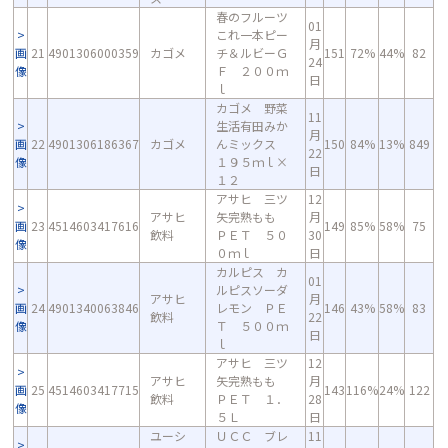
春のフルーツ
01
これ一本ピー
月
画
21
4901306000359
カゴメ
チ＆ルビーＧ
151
72%
44%
82
24
像
Ｆ ２００ｍ
日
ｌ
カゴメ 野菜
11
生活有田みか
月
画
22
4901306186367
カゴメ
んミックス
150
84%
13%
849
22
像
１９５ｍｌ×
日
１２
アサヒ 三ツ
12
アサヒ
矢完熟もも
月
画
23
4514603417616
149
85%
58%
75
飲料
ＰＥＴ ５０
30
像
０ｍｌ
日
カルピス カ
01
ルピスソーダ
アサヒ
月
画
24
4901340063846
レモン ＰＥ
146
43%
58%
83
飲料
22
像
Ｔ ５００ｍ
日
ｌ
アサヒ 三ツ
12
アサヒ
矢完熟もも
月
画
25
4514603417715
143
116%
24%
122
飲料
ＰＥＴ １．
28
像
５Ｌ
日
ユーシ
ＵＣＣ ブレ
11