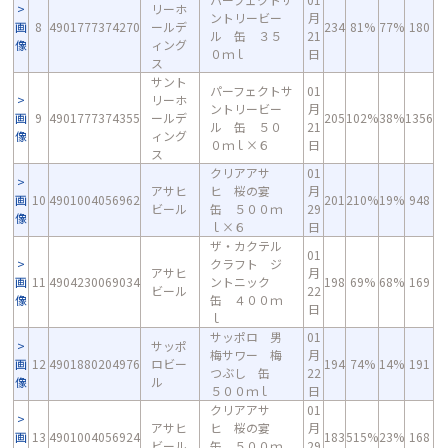
リーホ
ントリービー
月
画
8
4901777374270
ールデ
234
81%
77%
180
ル 缶 ３５
21
像
ィング
０ｍｌ
日
ス
サント
パーフェクトサ
01
リーホ
ントリービー
月
画
9
4901777374355
ールデ
205
102%
38%
1356
ル 缶 ５０
21
像
ィング
０ｍｌ×６
日
ス
クリアアサ
01
アサヒ
ヒ 桜の宴
月
画
10
4901004056962
201
210%
19%
948
ビール
缶 ５００ｍ
29
像
ｌ×６
日
ザ・カクテル
01
クラフト ジ
アサヒ
月
画
11
4904230069034
ントニック
198
69%
68%
169
ビール
22
像
缶 ４００ｍ
日
ｌ
サッポロ 男
01
サッポ
梅サワー 梅
月
画
12
4901880204976
ロビー
194
74%
14%
191
つぶし 缶
22
像
ル
５００ｍｌ
日
クリアアサ
01
アサヒ
ヒ 桜の宴
月
画
13
4901004056924
183
515%
23%
168
ビール
缶 ５００ｍ
29