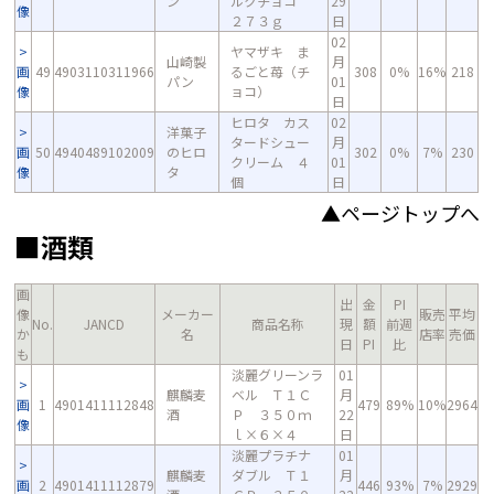
ン
ルクチョコ
29
像
２７３ｇ
日
02
ヤマザキ ま
山崎製
月
画
49
4903110311966
るごと苺（チ
308
0%
16%
218
パン
01
像
ョコ）
日
ヒロタ カス
02
洋菓子
タードシュー
月
画
50
4940489102009
のヒロ
302
0%
7%
230
クリーム ４
01
像
タ
個
日
▲ページトップへ
■酒類
画
出
金
PI
像
メーカー
販売
平均
No.
JANCD
商品名称
現
額
前週
か
名
店率
売価
日
PI
比
も
淡麗グリーンラ
01
麒麟麦
ベル Ｔ１Ｃ
月
画
1
4901411112848
479
89%
10%
2964
酒
Ｐ ３５０ｍ
22
像
ｌ×６×４
日
淡麗プラチナ
01
麒麟麦
ダブル Ｔ１
月
画
2
4901411112879
446
93%
7%
2929