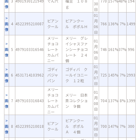
画
3
4901930121949
でん六
福豆 １０８
770
157%
48%
194
30
像
ｇ
日
01
ビアン
ビアンクー
月
画
4
4522395210087
766
136%
7%
1499
クール
ル ポポルＨ
06
像
日
メリー
メリー グレ
01
チョコ
イシャスファ
月
画
5
4979103316546
レート
ンシーチョコ
746
161%
37%
996
06
像
カムパ
レート ２４
日
ニー
個
01
ゴディ
ゴディバ ク
月
画
6
4531714103962
バジャ
ールイコニー
725
145%
7%
2993
07
像
パン
ク １２粒
日
メリー
01
チョコ
メリー 日本
月
画
7
4979103316843
レート
茶コレクショ
704
137%
8%
1399
08
像
カムパ
ン ９個
日
ニー
01
ビアンクー
ビアン
月
画
8
4522395210018
ル ポポル
700
147%
7%
300
クール
08
像
Ａ ４個
日