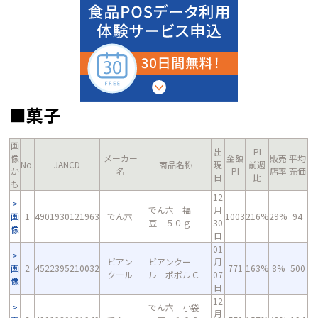
■菓子
画
出
PI
像
メーカー
金額
販売
平均
No.
JANCD
商品名称
現
前週
か
名
PI
店率
売価
日
比
も
12
でん六 福
月
画
1
4901930121963
でん六
1003
216%
29%
94
豆 ５０ｇ
30
像
日
01
ビアン
ビアンクー
月
画
2
4522395210032
771
163%
8%
500
クール
ル ポポルＣ
07
像
日
12
でん六 小袋
月