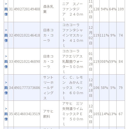
11
ニア スノー
森永乳
月
画
31
4902720149488
ファンタジ
128
94%
64%
109
業
15
像
ア ２４０ｍ
日
ｌ
コカコーラ
12
日本コ
ファンタシャ
月
画
32
4902102146418
カ・コ
インマスカッ
119
111%
9%
74
02
像
ーラ
ト ４１０ｍ
日
ｌ
コカコーラ
01
日本コ
アクエリアス
月
画
33
4902102146890
カ・コ
乳酸菌ウォー
119
308%
59%
84
28
像
ーラ
ター５００ｍ
日
ｌ
サント
Ｃ．Ｃ．レモ
12
リーホ
ン みかんミ
月
画
34
4901777373686
ールデ
ックス ペッ
106
58%
5%
79
18
像
ィング
ト ６００ｍ
日
ス
ｌ
アサヒ 三ツ
12
矢特濃ライム
アサヒ
月
画
35
4514603413519
ミックスＰＥ
105
114%
13%
67
飲料
01
像
Ｔ ５００ｍ
日
ｌ