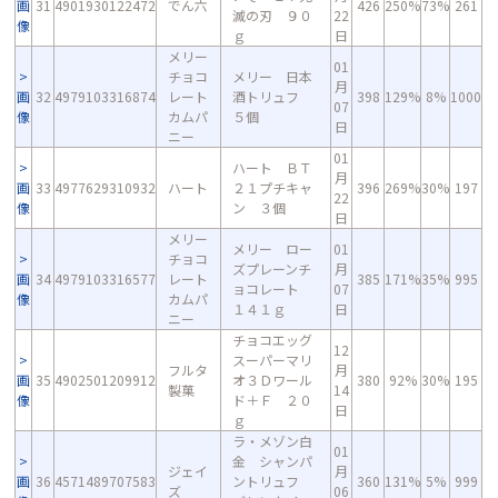
画
31
4901930122472
でん六
426
250%
73%
261
滅の刃 ９０
22
像
ｇ
日
メリー
01
チョコ
メリー 日本
月
画
32
4979103316874
レート
酒トリュフ
398
129%
8%
1000
07
像
カムパ
５個
日
ニー
01
ハート ＢＴ
月
画
33
4977629310932
ハート
２１プチキャ
396
269%
30%
197
22
像
ン ３個
日
メリー
メリー ロー
01
チョコ
ズプレーンチ
月
画
34
4979103316577
レート
385
171%
35%
995
ョコレート
07
像
カムパ
１４１ｇ
日
ニー
チョコエッグ
12
スーパーマリ
フルタ
月
画
35
4902501209912
オ３Ｄワール
380
92%
30%
195
製菓
14
像
ド＋Ｆ ２０
日
ｇ
ラ・メゾン白
01
金 シャンパ
ジェイ
月
画
36
4571489707583
ントリュフ
360
131%
5%
999
ズ
06