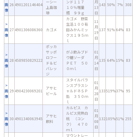
ーシー
ンド１１７
月
画
26
4901201146404
143
50%
7%
308
上島珈
１０％増量
13
像
琲
瓶 ９９ｇ
日
カゴメ 野菜
11
生活１００有
月
画
27
4901306086360
カゴメ
田みかんミッ
137
91%
64%
83
19
像
クス１９５ｍ
日
ｌ
ポッカ
サッポ
がぶ飲みブド
01
ロフー
ウ糖ソーダ
月
画
28
4589850829222
135
64%
15%
83
ド＆ビ
ＰＥＴ ５０
14
像
バレッ
０ｍｌ
日
ジ
スタイルバラ
01
ンスプラスシ
アサヒ
月
画
29
4904230069201
ャルドネＳＰ
133
519%
37%
95
ビール
28
像
缶 ３５０ｍ
日
ｌ
カルピス カ
01
ルピス完熟白
アサヒ
月
画
30
4901340063945
桃 （コン
132
105%
51%
255
飲料
08
像
ク） ４７０
日
ｍｌ
マウントレー