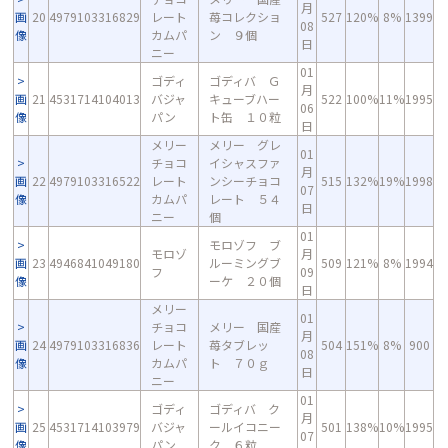
月
画
20
4979103316829
レート
苺コレクショ
527
120%
8%
1399
08
像
カムパ
ン ９個
日
ニー
01
ゴディ
ゴディバ Ｇ
月
画
21
4531714104013
バジャ
キューブハー
522
100%
11%
1995
06
像
パン
ト缶 １０粒
日
メリー
メリー グレ
01
チョコ
イシャスファ
月
画
22
4979103316522
レート
ンシーチョコ
515
132%
19%
1998
07
像
カムパ
レート ５４
日
ニー
個
01
モロゾフ ブ
モロゾ
月
画
23
4946841049180
ルーミングブ
509
121%
8%
1994
フ
09
像
ーケ ２０個
日
メリー
01
チョコ
メリー 国産
月
画
24
4979103316836
レート
苺タブレッ
504
151%
8%
900
08
像
カムパ
ト ７０ｇ
日
ニー
01
ゴディ
ゴディバ ク
月
画
25
4531714103979
バジャ
ールイコニー
501
138%
10%
1995
07
像
パン
ク ６粒