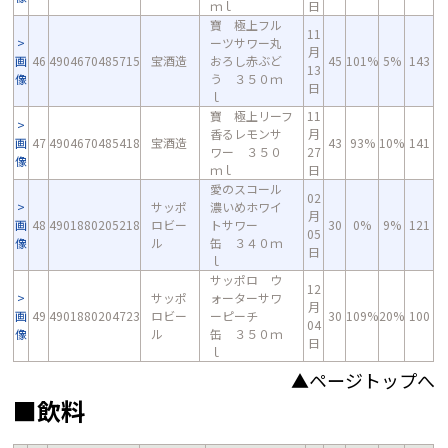
ｍｌ
日
寶 極上フル
11
ーツサワー丸
月
画
46
4904670485715
宝酒造
おろし赤ぶど
45
101%
5%
143
13
像
う ３５０ｍ
日
ｌ
寶 極上リーフ
11
香るレモンサ
月
画
47
4904670485418
宝酒造
43
93%
10%
141
ワー ３５０
27
像
ｍｌ
日
愛のスコール
02
サッポ
濃いめホワイ
月
画
48
4901880205218
ロビー
トサワー
30
0%
9%
121
05
像
ル
缶 ３４０ｍ
日
ｌ
サッポロ ウ
12
サッポ
ォーターサワ
月
画
49
4901880204723
ロビー
ーピーチ
30
109%
20%
100
04
像
ル
缶 ３５０ｍ
日
ｌ
▲ページトップへ
■飲料