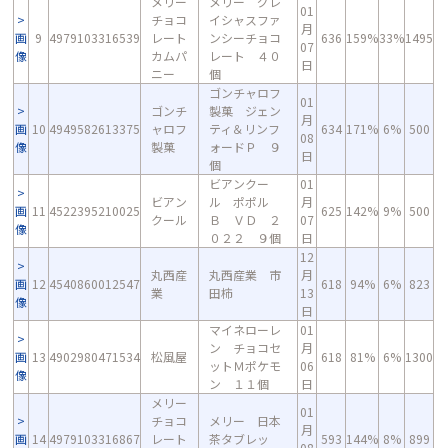
メリー
メリー グレ
01
チョコ
イシャスファ
月
画
9
4979103316539
レート
ンシーチョコ
636
159%
33%
1495
07
像
カムパ
レート ４０
日
ニー
個
ゴンチャロフ
01
ゴンチ
製菓 ジェン
月
画
10
4949582613375
ャロフ
ティ＆リンフ
634
171%
6%
500
08
像
製菓
ォードＰ ９
日
個
ビアンクー
01
ビアン
ル ポポル
月
画
11
4522395210025
625
142%
9%
500
クール
Ｂ ＶＤ ２
07
像
０２２ ９個
日
12
丸西産
丸西産業 市
月
画
12
4540860012547
618
94%
6%
823
業
田柿
13
像
日
マイネローレ
01
ン チョコセ
月
画
13
4902980471534
松風屋
618
81%
6%
1300
ットＭポケモ
06
像
ン １１個
日
メリー
01
チョコ
メリー 日本
月
画
14
4979103316867
レート
茶タブレッ
593
144%
8%
899
08