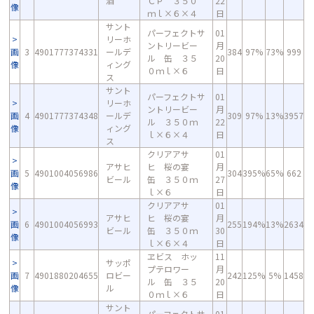
酒
ＣＰ ３５０
22
像
ｍｌ×６×４
日
サント
パーフェクトサ
01
リーホ
ントリービー
月
画
3
4901777374331
ールデ
384
97%
73%
999
ル 缶 ３５
20
像
ィング
０ｍｌ×６
日
ス
サント
パーフェクトサ
01
リーホ
ントリービー
月
画
4
4901777374348
ールデ
309
97%
13%
3957
ル ３５０ｍ
22
像
ィング
ｌ×６×４
日
ス
クリアアサ
01
アサヒ
ヒ 桜の宴
月
画
5
4901004056986
304
395%
65%
662
ビール
缶 ３５０ｍ
27
像
ｌ×６
日
クリアアサ
01
アサヒ
ヒ 桜の宴
月
画
6
4901004056993
255
194%
13%
2634
ビール
缶 ３５０ｍ
30
像
ｌ×６×４
日
ヱビス ホッ
11
サッポ
プテロワー
月
画
7
4901880204655
ロビー
242
125%
5%
1458
ル 缶 ３５
20
像
ル
０ｍｌ×６
日
サント
パーフェクトサ
01