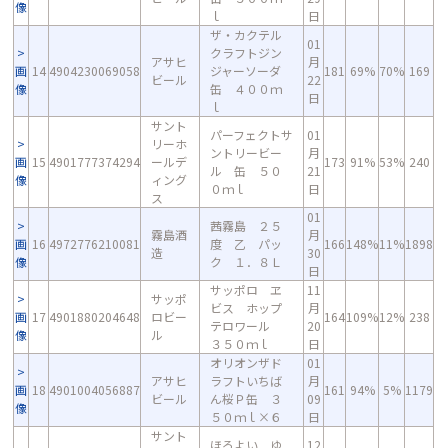
像
ｌ
日
ザ・カクテル
01
クラフトジン
アサヒ
月
画
14
4904230069058
ジャーソーダ
181
69%
70%
169
ビール
22
像
缶 ４００ｍ
日
ｌ
サント
パーフェクトサ
01
リーホ
ントリービー
月
画
15
4901777374294
ールデ
173
91%
53%
240
ル 缶 ５０
21
像
ィング
０ｍｌ
日
ス
01
茜霧島 ２５
霧島酒
月
画
16
4972776210081
度 乙 パッ
166
148%
11%
1898
造
30
像
ク １．８Ｌ
日
サッポロ ヱ
11
サッポ
ビス ホップ
月
画
17
4901880204648
ロビー
164
109%
12%
238
テロワール
20
像
ル
３５０ｍｌ
日
オリオンザド
01
アサヒ
ラフトいちば
月
画
18
4901004056887
161
94%
5%
1179
ビール
ん桜Ｐ缶 ３
09
像
５０ｍｌ×６
日
サント
ほろよい ゆ
12