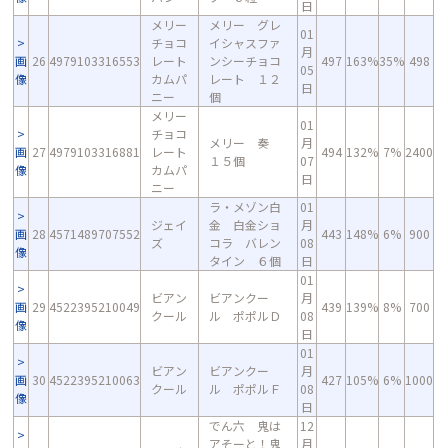
日
メリー
メリー グレ
01
チョコ
イシャスファ
月
画
26
4979103316553
レート
ンシーチョコ
497
163%
35%
498
05
像
カムパ
レート １２
日
ニー
個
メリー
01
チョコ
メリー 奏
月
画
27
4979103316881
レート
494
132%
7%
2400
１５個
07
像
カムパ
日
ニー
ラ・メゾン白
01
ジェイ
金 白金ショ
月
画
28
4571489707552
443
148%
6%
900
ズ
コラ バレン
08
像
タイン ６個
日
01
ビアン
ビアンクー
月
画
29
4522395210049
439
139%
8%
700
クール
ル ポポルＤ
08
像
日
01
ビアン
ビアンクー
月
画
30
4522395210063
427
105%
6%
1000
クール
ル ポポルＦ
08
像
日
でん六 鬼は
12
アそーと！鬼
月