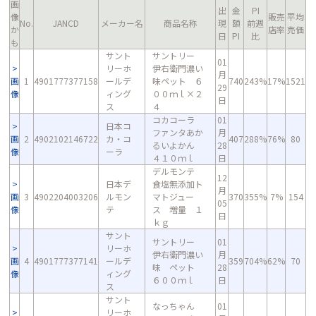
画
出
金
PI
像
販売
平均
No.
JANCD
メーカー名
商品名称
現
額
前週
か
店率
売価
日
PI
比
も
サント
サントリー
01
リーホ
伊右衛門濃い
月
画
1
4901777377158
ールデ
味ペット ６
740
243%
17%
1521
29
像
ィング
００ｍｌ×２
日
ス
４
コカコーラ
01
日本コ
ファンタあか
月
画
2
4902102146722
カ・コ
407
288%
76%
80
るいよかん
28
像
ーラ
４１０ｍｌ
日
デルモンテ
12
日本デ
食塩無添加ト
月
画
3
4902204003206
ルモン
マトジュー
370
355%
7%
154
05
像
テ
ス 増量 １
日
ｋｇ
サント
サントリー
01
リーホ
伊右衛門濃い
月
画
4
4901777377141
ールデ
359
704%
62%
70
味 ペット
28
像
ィング
６００ｍｌ
日
ス
サント
なっちゃん
01
リーホ