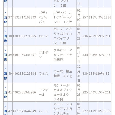
像
バレンタイ
日
ン ５個
01
ゴディ
ゴディバ カ
月
画
37
4531714103993
バジャ
レアソートメ
357
116%
9%
1996
07
像
パン
ント １６枚
日
ロッテ こと
01
りっぷＰチョ
月
画
38
4903333271665
ロッテ
336
453%
59%
201
コパイプリ
29
像
ン ８個
日
01
ブルボン ア
ブルボ
月
画
39
4901360346301
ルフォート宇
334
335%
15%
194
ン
29
像
治抹茶
日
12
でん六 福豆
月
画
40
4901930121994
でん六
330
198%
20%
97
和紙 ４７ｇ
31
像
日
モンテール
01
モンテ
豆まきプチシ
月
画
41
4902751342766
325
240%
19%
261
ール
ューミルク
28
像
１４個
日
ハート ＶＤ
01
シャアＶＳガ
月
画
42
4977629644549
ハート
322
119%
8%
1995
ンダムチョ
04