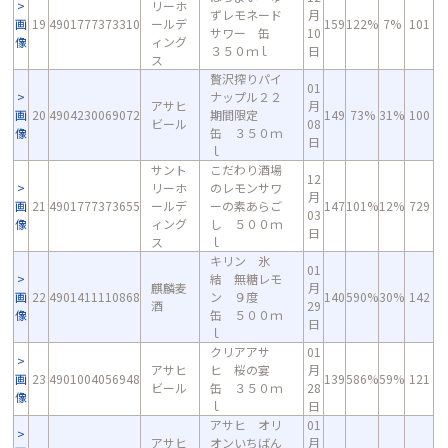
リーホ
ずレモネード
月
画
19
4901777373310
ールデ
159
122%
7%
101
サワー 缶
10
像
ィング
３５０ｍｌ
日
ス
贅沢搾りパイ
01
ナップル２２
アサヒ
月
画
20
4904230069072
期間限定
149
73%
31%
100
ビール
08
像
缶 ３５０ｍ
日
ｌ
サント
こだわり酒場
12
リーホ
のレモンサワ
月
画
21
4901777373655
ールデ
ーの素あらご
147
101%
12%
729
03
像
ィング
し ５００ｍ
日
ス
ｌ
キリン 氷
01
結 無糖レモ
麒麟麦
月
画
22
4901411110868
ン ９度
140
590%
30%
142
酒
29
像
缶 ５００ｍ
日
ｌ
クリアアサ
01
アサヒ
ヒ 桜の宴
月
画
23
4901004056948
139
586%
59%
121
ビール
缶 ３５０ｍ
28
像
ｌ
日
アサヒ オリ
01
アサヒ
オンいちばん
月