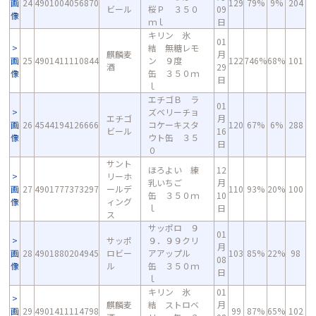
画
24
4901004056870
129
79%
9%
204
ビール
桜Ｐ ３５０
09
像
ｍｌ
日
キリン 氷
01
結 無糖レモ
麒麟麦
月
画
25
4901411110844
ン ９度
122
746%
68%
101
酒
29
像
缶 ３５０ｍ
日
ｌ
エチゴＢ ラ
01
ズベリーチョ
エチゴ
月
画
26
4544194126666
コケーキスタ
120
67%
6%
288
ビール
16
像
ウト缶 ３５
日
０
サント
ほろよい 練
12
リーホ
乳いちご
月
画
27
4901777373297
ールデ
110
93%
20%
100
缶 ３５０ｍ
10
像
ィング
ｌ
日
ス
サッポロ ９
01
サッポ
９．９９クリ
月
画
28
4901880204945
ロビー
アアップル
103
85%
22%
98
08
像
ル
缶 ３５０ｍ
日
ｌ
キリン 氷
01
麒麟麦
結 ストロベ
月
画
29
4901411114798
99
87%
65%
102