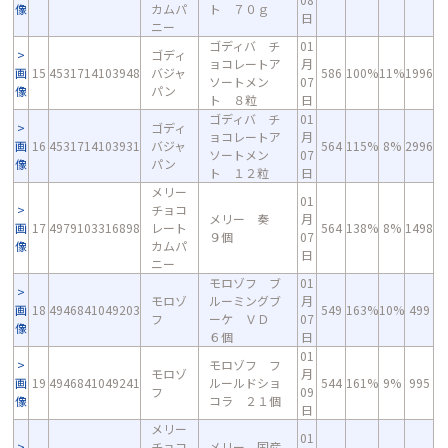
像
カムパ
ト ７０ｇ
日
ニー
ゴディバ チ
01
ゴディ
ョコレートア
月
画
15
4531714103948
バジャ
586
100%
11%
1996
ソートメン
07
像
パン
ト ８粒
日
ゴディバ チ
01
ゴディ
ョコレートア
月
画
16
4531714103931
バジャ
564
115%
8%
2996
ソートメン
07
像
パン
ト １２粒
日
メリー
01
チョコ
メリー 奏
月
画
17
4979103316898
レート
564
138%
8%
1498
９個
07
像
カムパ
日
ニー
モロゾフ ブ
01
モロゾ
ルーミングブ
月
画
18
4946841049203
549
163%
10%
499
フ
ーケ ＶＤ
07
像
６個
日
01
モロゾフ フ
モロゾ
月
画
19
4946841049241
ルールドショ
544
161%
9%
995
フ
09
像
コラ ２１個
日
メリー
01
チョコ
メリー 国産