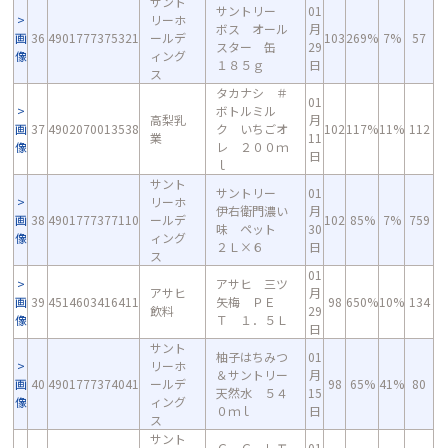
サント
サントリー
01
リーホ
ボス オール
月
画
36
4901777375321
ールデ
103
269%
7%
57
スター 缶
29
像
ィング
１８５ｇ
日
ス
タカナシ ＃
01
ボトルミル
高梨乳
月
画
37
4902070013538
ク いちごオ
102
117%
11%
112
業
11
像
レ ２００ｍ
日
ｌ
サント
サントリー
01
リーホ
伊右衛門濃い
月
画
38
4901777377110
ールデ
102
85%
7%
759
味 ペット
30
像
ィング
２Ｌ×６
日
ス
01
アサヒ 三ツ
アサヒ
月
画
39
4514603416411
矢梅 ＰＥ
98
650%
10%
134
飲料
29
像
Ｔ １．５Ｌ
日
サント
柚子はちみつ
01
リーホ
＆サントリー
月
画
40
4901777374041
ールデ
98
65%
41%
80
天然水 ５４
15
像
ィング
０ｍｌ
日
ス
サント
Ｃ．Ｃ．レモ
01