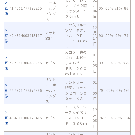
リーホ
ン ブドウ糖
月
画
41
4901777373235
ールデ
95
69%
51%
86
ミックス ５
06
像
ィング
００ｍｌ
日
ス
三ツ矢フルー
12
ツソーダグレ
アサヒ
月
画
42
4514603415117
フル ＰＥ
93
80%
9%
78
飲料
17
像
Ｔ ５００ｍ
日
ｌ
カゴメ 春の
01
これ一本ピー
月
画
43
4901306000366
カゴメ
チ＆ルビーＧ
93
50%
6%
878
25
像
ＦＢ ２００
日
ｍｌ×１２
サント
サントリー
01
リーホ
特茶カフェイ
月
画
44
4901777374836
ールデ
79
102%
10%
496
ンゼロ ５０
09
像
ィング
０ｍｌ×３
日
ス
ＹＳスムージ
12
ースカイベリ
月
画
45
4901306076415
カゴメ
ー＆コンコー
76
90%
56%
154
05
像
ド ３３０ｍ
日
ｌ
サント
サントリー