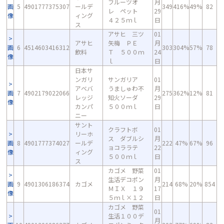
フルーツオ
月
画
5
4901777375307
ールデ
349
416%
49%
82
レ ペット
29
像
ィング
４２５ｍｌ
日
ス
アサヒ 三ツ
01
アサヒ
矢梅 ＰＥ
月
画
6
4514603416312
303
304%
57%
78
飲料
Ｔ ５００ｍ
24
像
ｌ
日
日本サ
ンガリ
サンガリア
01
アベバ
うましゅわ不
月
画
7
4902179022066
275
362%
12%
81
レッジ
知火ソーダ
29
像
カンパ
５００ｍｌ
日
ニー
サント
クラフトボ
01
リーホ
ス ダブルシ
月
画
8
4901777374027
ールデ
222
47%
67%
96
ョコララテ
22
像
ィング
５００ｍｌ
日
ス
カゴメ 野菜
01
生活デコポン
月
画
9
4901306186374
カゴメ
214
68%
20%
854
ＭＩＸ １９
17
像
５ｍｌ×１２
日
カゴメ 野菜
01
生活１００デ
月