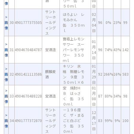
酒
リー 缶 ３
08
像
５０ｍｌ
日
サント
ほろよい レ
02
リーホ
モみかん
月
画
30
4901777375505
ールデ
96
0%
23%
99
缶 ３５０ｍ
04
像
ィング
ｌ
日
ス
寶極上レモン
01
サワー スー
月
画
31
4904670484787
宝酒造
パーレモンサ
96
74%
43%
142
14
像
ワー ３５０
日
ｍｌ
キリン 氷
01
麒麟麦
結 無糖レモ
月
画
32
4901411113586
92
266%
16%
583
酒
ン ９度 ３
29
像
５０ｍｌ×６
日
宝 焼酎Ｈ
01
Ｂ はっさ
月
画
33
4904670488228
宝酒造
87
80%
34%
98
く 缶 ３５
08
像
０ｍｌ
日
サント
－１９６度
12
リーホ
Ｃ ザ・まる
月
画
34
4901777372870
ールデ
ごと白ぶど
83
99%
9%
100
17
像
ィング
う 缶 ３５
日
ス
０ｍｌ