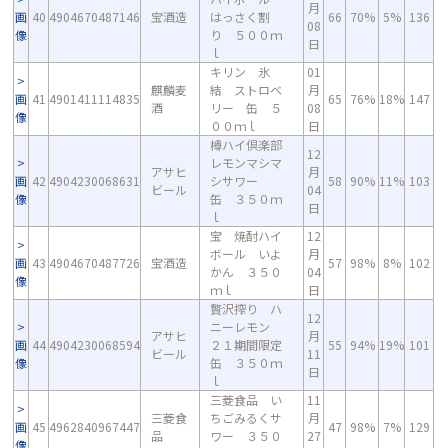
月
画
40
4904670487146
宝酒造
はっさく割
66
70%
5%
136
08
像
り ５００ｍ
日
ｌ
キリン 氷
01
麒麟麦
結 ストロベ
月
画
41
4901411114835
65
76%
18%
147
酒
リー 缶 ５
08
像
００ｍｌ
日
樽ハイ倶楽部
12
レモンマシマ
アサヒ
月
画
42
4904230068631
シサワー
58
90%
11%
103
ビール
04
像
缶 ３５０ｍ
日
ｌ
宝 焼酎ハイ
12
ボール いよ
月
画
43
4904670487726
宝酒造
57
98%
8%
102
かん ３５０
04
像
ｍｌ
日
贅沢搾り ハ
12
ニーレモン
アサヒ
月
画
44
4904230068594
２１期間限定
55
94%
19%
101
ビール
11
像
缶 ３５０ｍ
日
ｌ
三菱食品 い
11
三菱食
ちごみるくサ
月
画
45
4962840967447
47
98%
7%
129
品
ワー ３５０
27
像