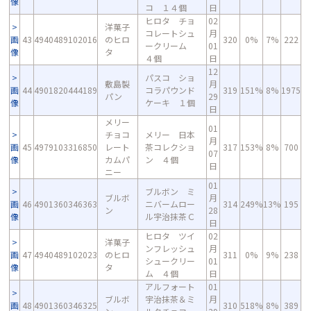
像
コ １４個
日
ヒロタ チョ
02
洋菓子
コレートシュ
月
画
43
4940489102016
のヒロ
320
0%
7%
222
ークリーム
01
像
タ
４個
日
12
パスコ ショ
敷島製
月
画
44
4901820444189
コラパウンド
319
151%
8%
1975
パン
29
像
ケーキ １個
日
メリー
01
チョコ
メリー 日本
月
画
45
4979103316850
レート
茶コレクショ
317
153%
8%
700
07
像
カムパ
ン ４個
日
ニー
01
ブルボン ミ
ブルボ
月
画
46
4901360346363
ニバームロー
314
249%
13%
195
ン
28
像
ル宇治抹茶Ｃ
日
ヒロタ ツイ
02
洋菓子
ンフレッシュ
月
画
47
4940489102023
のヒロ
311
0%
9%
238
シュークリー
01
像
タ
ム ４個
日
アルフォート
01
ブルボ
宇治抹茶＆ミ
月
画
48
4901360346325
310
518%
8%
389