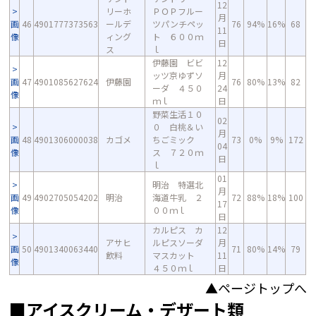
12
リーホ
ＰＯＰフルー
月
画
46
4901777373563
ールデ
ツパンチペッ
76
94%
16%
68
11
像
ィング
ト ６００ｍ
日
ス
ｌ
伊藤園 ビビ
12
ッツ京ゆずソ
月
画
47
4901085627624
伊藤園
76
80%
13%
82
ーダ ４５０
24
像
ｍｌ
日
野菜生活１０
02
０ 白桃＆い
月
画
48
4901306000038
カゴメ
ちごミック
73
0%
9%
172
04
像
ス ７２０ｍ
日
ｌ
01
明治 特選北
月
画
49
4902705054202
明治
海道牛乳 ２
72
88%
18%
100
17
像
００ｍｌ
日
カルピス カ
12
アサヒ
ルピスソーダ
月
画
50
4901340063440
71
80%
14%
79
飲料
マスカット
11
像
４５０ｍｌ
日
▲ページトップへ
■アイスクリーム・デザート類