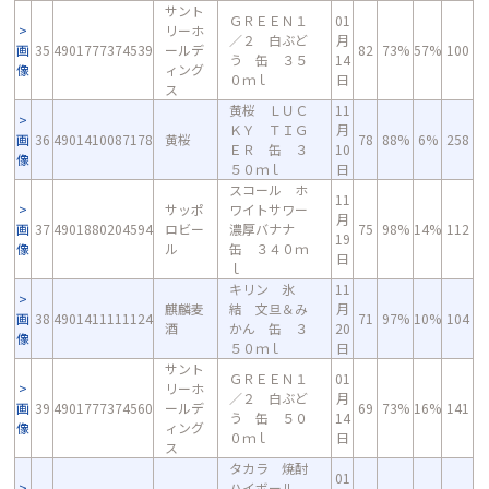
サント
ＧＲＥＥＮ１
01
リーホ
／２ 白ぶど
月
画
35
4901777374539
ールデ
82
73%
57%
100
う 缶 ３５
14
像
ィング
０ｍｌ
日
ス
黄桜 ＬＵＣ
11
ＫＹ ＴＩＧ
月
画
36
4901410087178
黄桜
78
88%
6%
258
ＥＲ 缶 ３
10
像
５０ｍｌ
日
スコール ホ
11
サッポ
ワイトサワー
月
画
37
4901880204594
ロビー
濃厚バナナ
75
98%
14%
112
19
像
ル
缶 ３４０ｍ
日
ｌ
キリン 氷
11
麒麟麦
結 文旦＆み
月
画
38
4901411111124
71
97%
10%
104
酒
かん 缶 ３
20
像
５０ｍｌ
日
サント
ＧＲＥＥＮ１
01
リーホ
／２ 白ぶど
月
画
39
4901777374560
ールデ
69
73%
16%
141
う 缶 ５０
14
像
ィング
０ｍｌ
日
ス
タカラ 焼酎
01
ハイボール