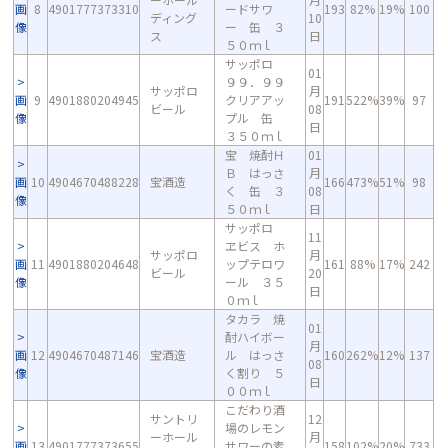
画
8
4901777373310
ードサワ
193
82%
19%
100
ディング
10
像
ー 缶 ３
ス
日
５０ｍｌ
サッポロ
01
９９．９９
サッポロ
月
画
9
4901880204945
クリアアッ
191
522%
39%
97
ビール
08
像
プル 缶
日
３５０ｍｌ
宝 焼酎Ｈ
01
Ｂ はっさ
月
画
10
4904670488228
宝酒造
166
473%
51%
98
く 缶 ３
08
像
５０ｍｌ
日
サッポロ
11
ヱビス ホ
サッポロ
月
画
11
4901880204648
ップテロワ
161
88%
17%
242
ビール
20
像
ール ３５
日
０ｍｌ
タカラ 焼
01
酎ハイボー
月
画
12
4904670487146
宝酒造
ル はっさ
160
262%
12%
137
08
像
く割り ５
日
００ｍｌ
こだわり酒
サントリ
12
場のレモン
ーホール
月
画
13
4901777373655
サワーの素
158
102%
20%
733