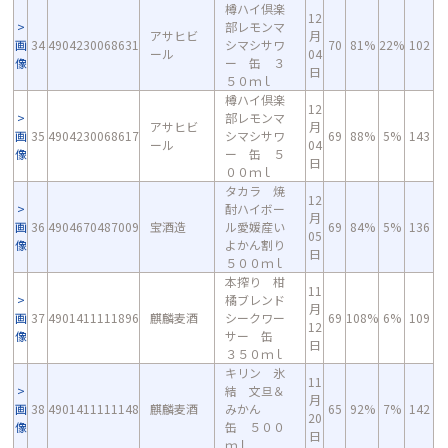
樽ハイ倶楽
12
部レモンマ
アサヒビ
月
画
34
4904230068631
シマシサワ
70
81%
22%
102
ール
04
像
ー 缶 ３
日
５０ｍｌ
樽ハイ倶楽
12
部レモンマ
アサヒビ
月
画
35
4904230068617
シマシサワ
69
88%
5%
143
ール
04
像
ー 缶 ５
日
００ｍｌ
タカラ 焼
12
酎ハイボー
月
画
36
4904670487009
宝酒造
ル愛媛産い
69
84%
5%
136
05
像
よかん割り
日
５００ｍｌ
本搾り 柑
11
橘ブレンド
月
画
37
4901411111896
麒麟麦酒
シークワー
69
108%
6%
109
12
像
サー 缶
日
３５０ｍｌ
キリン 氷
11
結 文旦＆
月
画
38
4901411111148
麒麟麦酒
みかん
65
92%
7%
142
20
像
缶 ５００
日
ｍｌ