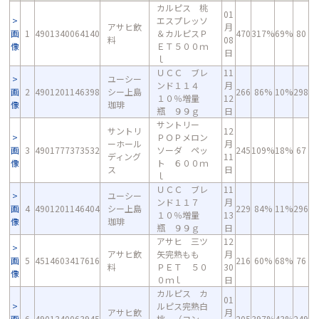
カルピス 桃
01
エスプレッソ
アサヒ飲
月
画
1
4901340064140
＆カルピスＰ
470
317%
69%
80
料
08
像
ＥＴ５００ｍ
日
ｌ
ＵＣＣ ブレ
11
ユーシー
ンド１１４
月
画
2
4901201146398
シー上島
266
86%
10%
298
１０％増量
12
像
珈琲
瓶 ９９ｇ
日
サントリー
サントリ
12
ＰＯＰメロン
ーホール
月
画
3
4901777373532
ソーダ ペッ
245
109%
18%
67
ディング
11
像
ト ６００ｍ
ス
日
ｌ
ＵＣＣ ブレ
11
ユーシー
ンド１１７
月
画
4
4901201146404
シー上島
229
84%
11%
296
１０％増量
13
像
珈琲
瓶 ９９ｇ
日
アサヒ 三ツ
12
アサヒ飲
矢完熟もも
月
画
5
4514603417616
216
60%
68%
76
料
ＰＥＴ ５０
30
像
０ｍｌ
日
カルピス カ
01
ルピス完熟白
アサヒ飲
月
画
6
4901340063945
桃 （コン
205
397%
43%
249