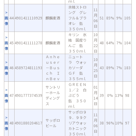
ｍｌ
氷結ストロ
11
ング グレ
月
画
44
4901411110929
麒麟麦酒
フル＆ブラ
51
85%
9%
105
06
像
オレ 缶
日
３５０ｍｌ
キリン 氷
10
結 国産り
月
画
45
4901411111278
麒麟麦酒
48
64%
7%
104
んご 缶
22
像
３５０ｍｌ
日
Ａｎｈｅ
ニュート
10
ｕｓｅｒ
ラ ウォッ
月
画
46
4589724811193
－Ｂｕｓ
カソーダ
43
89%
7%
183
25
像
ｃｈ Ｉ
ＧＦ 缶
日
ｎＢｅｖ
３５５ｍｌ
ＧＲＥＥＮ
サントリ
01
１／２ 白
ーホール
月
画
47
4901777374539
ぶどう
39
0%
13%
98
ディング
14
像
缶 ３５０
ス
日
ｍｌ
サッポロ９
11
９．９９ク
サッポロ
月
画
48
4901880204617
リアウォッ
38
96%
10%
97
ビール
06
像
カトニック
日
３５０ｍｌ