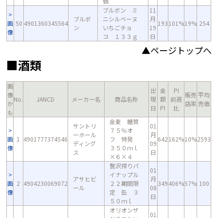
個
ブルボン ミ
11
ブルボ
ニシルベーヌ
月
画
50
4901360345564
193
101%
19%
254
ン
いちごチョ
19
像
コ １３３ｇ
日
▲ページトップへ
■酒類
画
出
金
PI
像
販売
平均
No.
JANCD
メーカー名
商品名称
現
額
前週
か
店率
売価
日
PI
比
も
金麦 糖質
サントリ
01
７５％オ
ーホール
月
画
1
4901777374546
フ 特発
642
162%
10%
2593
ディング
09
像
３５０ｍｌ
ス
日
×６×４
贅沢搾りパ
01
イナップル
アサヒビ
月
画
2
4904230069072
２２期間限
349
406%
57%
100
ール
08
像
定 缶 ３
日
５０ｍｌ
オリオンザ
01