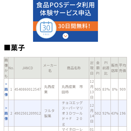
■菓子
画
出
金
PI
像
メーカー
販売
平均
No.
JANCD
商品名称
現
額
前週
か
名
店率
売価
日
PI
比
も
12
丸西産
丸西産業 市
月
画
1
4540860012547
905
83%
8%
909
業
田柿
13
像
日
チョコエッグ
12
スーパーマリ
フルタ
月
画
2
4902501209912
オ３Ｄワール
502
92%
43%
196
製菓
14
像
ド＋Ｆ ２０
日
ｇ
マイネローレ
01