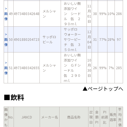
おいしい無
11
添加ワイ
メルシャ
月
画
49
4973480342648
ン シード
38
99%
10%
286
ン
01
像
ル 缶 ２
日
９０ｍｌ
サッポロ
12
ウォーター
サッポロ
月
画
50
4901880204723
サワーピー
31
77%
28%
97
ビール
04
像
チ 缶 ３
日
５０ｍｌ
おいしい無
添加ワイ
10
メルシャ
ン ＧＦシ
月
画
51
4973480342655
26
99%
7%
285
ン
ードル
30
像
缶 ２９０
日
ｍｌ
▲ページトップへ
■飲料
画
平
出
金
PI
像
販売
均
No.
JANCD
メーカー名
商品名称
現
額
前週
か
店率
売
日
PI
比
も
価