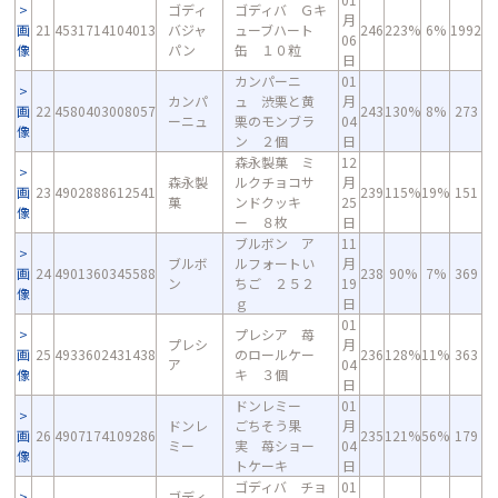
ゴディ
ゴディバ Ｇキ
月
画
21
4531714104013
バジャ
ューブハート
246
223%
6%
1992
06
像
パン
缶 １０粒
日
カンパーニ
01
カンパ
ュ 渋栗と黄
月
画
22
4580403008057
243
130%
8%
273
ーニュ
栗のモンブラ
04
像
ン ２個
日
森永製菓 ミ
12
森永製
ルクチョコサ
月
画
23
4902888612541
239
115%
19%
151
菓
ンドクッキ
25
像
ー ８枚
日
ブルボン ア
11
ブルボ
ルフォートい
月
画
24
4901360345588
238
90%
7%
369
ン
ちご ２５２
19
像
ｇ
日
01
プレシア 苺
プレシ
月
画
25
4933602431438
のロールケー
236
128%
11%
363
ア
04
像
キ ３個
日
ドンレミー
01
ドンレ
ごちそう果
月
画
26
4907174109286
235
121%
56%
179
ミー
実 苺ショー
04
像
トケーキ
日
ゴディバ チョ
01
ゴディ