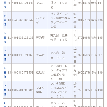
月
画
9
4901930121949
でん六
福豆 １０８
290
181%
60%
197
30
像
ｇ
日
バンダイ お
01
バンダ
ジャ魔女どれみ
月
画
10
4549660700647
281
277%
16%
496
イ
タップケース
08
像
１個
日
11
天乃屋 歌舞
月
画
11
4901035115133
天乃屋
270
109%
48%
195
伎揚 １１枚
13
像
日
12
でん六 福
月
画
12
4901930121963
でん六
266
168%
31%
97
豆 ５０ｇ
30
像
日
マイネローレ
01
ン タイプミ
月
画
13
4902980471558
松風屋
262
227%
6%
399
ニ缶ポケモ
04
像
ン ３個
日
フルタ製菓
10
フルタ
チョコエッグ
月
画
14
4902501209905
258
88%
11%
198
製菓
すみっコぐら
21
像
し ２０ｇ
日
01
東ハト ハー
月