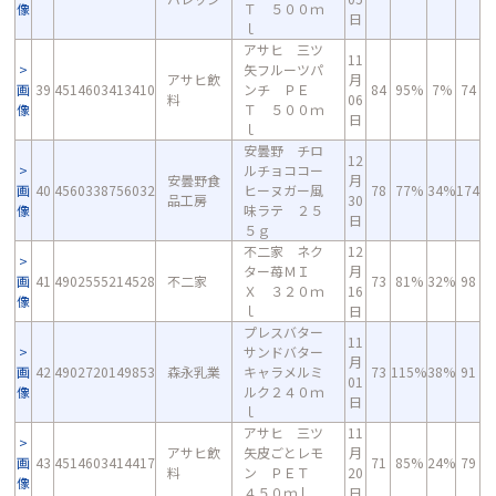
像
Ｔ ５００ｍ
日
ｌ
アサヒ 三ツ
11
矢フルーツパ
アサヒ飲
月
画
39
4514603413410
ンチ ＰＥ
84
95%
7%
74
料
06
像
Ｔ ５００ｍ
日
ｌ
安曇野 チロ
12
ルチョココー
安曇野食
月
画
40
4560338756032
ヒーヌガー風
78
77%
34%
174
品工房
30
像
味ラテ ２５
日
５ｇ
不二家 ネク
12
ター苺ＭＩ
月
画
41
4902555214528
不二家
73
81%
32%
98
Ｘ ３２０ｍ
16
像
ｌ
日
プレスバター
11
サンドバター
月
画
42
4902720149853
森永乳業
キャラメルミ
73
115%
38%
91
01
像
ルク２４０ｍ
日
ｌ
アサヒ 三ツ
11
アサヒ飲
矢皮ごとレモ
月
画
43
4514603414417
71
85%
24%
79
料
ン ＰＥＴ
20
像
４５０ｍｌ
日