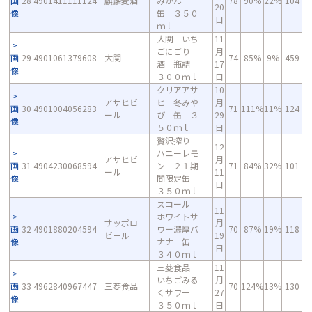
画
28
4901411111124
麒麟麦酒
みかん
78
90%
22%
104
20
像
缶 ３５０
日
ｍｌ
大関 いち
11
ごにごり
月
画
29
4901061379608
大関
74
85%
9%
459
酒 瓶詰
17
像
３００ｍｌ
日
クリアアサ
10
アサヒビ
ヒ 冬みや
月
画
30
4901004056283
71
111%
11%
124
ール
び 缶 ３
29
像
５０ｍｌ
日
贅沢搾り
12
ハニーレモ
アサヒビ
月
画
31
4904230068594
ン ２１期
71
84%
32%
101
ール
11
像
間限定缶
日
３５０ｍｌ
スコール
11
ホワイトサ
サッポロ
月
画
32
4901880204594
ワー濃厚バ
70
87%
19%
118
ビール
19
像
ナナ 缶
日
３４０ｍｌ
三菱食品
11
いちごみる
月
画
33
4962840967447
三菱食品
70
124%
13%
130
くサワー
27
像
３５０ｍｌ
日