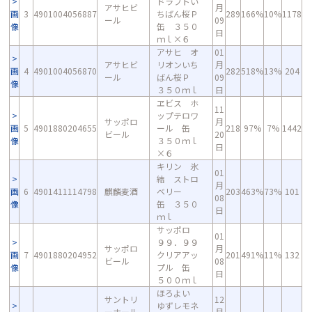
ドラフトい
アサヒビ
月
画
3
4901004056887
ちばん桜Ｐ
289
166%
10%
1178
ール
09
像
缶 ３５０
日
ｍｌ×６
アサヒ オ
01
アサヒビ
リオンいち
月
画
4
4901004056870
282
518%
13%
204
ール
ばん桜Ｐ
09
像
３５０ｍｌ
日
ヱビス ホ
11
ップテロワ
サッポロ
月
画
5
4901880204655
ール 缶
218
97%
7%
1442
ビール
20
像
３５０ｍｌ
日
×６
キリン 氷
01
結 ストロ
月
画
6
4901411114798
麒麟麦酒
ベリー
203
463%
73%
101
08
像
缶 ３５０
日
ｍｌ
サッポロ
01
９９．９９
サッポロ
月
画
7
4901880204952
クリアアッ
201
491%
11%
132
ビール
08
像
プル 缶
日
５００ｍｌ
ほろよい
サントリ
12
ゆずレモネ
ーホール
月