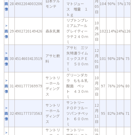
日本デル
月
画
28
4902204003206
マトジュー
104
90%
5%
170
モンテ
05
像
ス 増量 １
日
ｋｇ
リプトンプレ
10
ミアムアール
月
画
29
4902720149426
森永乳業
グレイティー
102
114%
24%
126
26
像
ラテ２４０ｍ
日
ｌ
アサヒ 三ツ
12
矢特濃ライム
アサヒ飲
月
画
30
4514603413519
ミックスＰＥ
101
98%
28%
75
料
01
像
Ｔ ５００ｍ
日
ｌ
グリーンダカ
サントリ
10
ラ もも＆乳
ーホール
月
画
31
4901777369979
酸菌 ペッ
97
76%
20%
80
ディング
30
像
ト ４３０ｍ
ス
日
ｌ
サントリー
サントリ
12
ＰＯＰフルー
ーホール
月
画
32
4901777373563
ツパンチペッ
95
82%
34%
71
ディング
11
像
ト ６００ｍ
ス
日
ｌ
サントリ
サントリー
01