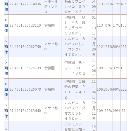
ーホール
特茶カフェイ
月
画
22
4901777374836
113
130%
17%
495
ディング
ンゼロ ５０
09
像
ス
０ｍｌ×３
日
伊藤園 ＴＵ
01
ＬＬＹＳ ほ
月
画
23
4901085628119
伊藤園
113
0%
17%
105
うじ茶ラテ
13
像
５００ｍｌ
日
カルピス カ
10
アサヒ飲
ルピスいちご
月
画
24
4901340062740
112
127%
50%
256
料
（コンク）
30
像
４７０ｍｌ
日
11
伊藤園 熟ト
月
画
25
4901085626139
伊藤園
マト ＰＥ
109
80%
32%
139
06
像
Ｔ ７３０ｇ
日
伊藤園 １日
11
分の野菜 Ｐ
月
画
26
4901085626078
伊藤園
109
105%
68%
222
ＥＴ ７４０
06
像
ｇ
日
カルピス カ
12
アサヒ飲
ルピスソーダ
月
画
27
4901340063440
109
88%
29%
81
料
マスカット
11
像
４５０ｍｌ
日
デルモンテ
12
食塩無添加ト