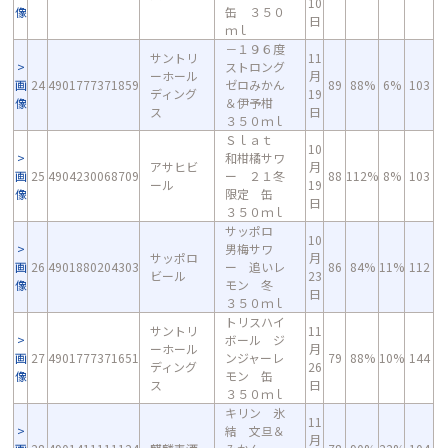
10
像
缶 ３５０
日
ｍｌ
－１９６度
サントリ
11
ストロング
ーホール
月
画
24
4901777371859
ゼロみかん
89
88%
6%
103
ディング
19
像
＆伊予柑
ス
日
３５０ｍｌ
Ｓｌａｔ
10
和柑橘サワ
アサヒビ
月
画
25
4904230068709
ー ２１冬
88
112%
8%
103
ール
19
像
限定 缶
日
３５０ｍｌ
サッポロ
10
男梅サワ
サッポロ
月
画
26
4901880204303
ー 追いレ
86
84%
11%
112
ビール
23
像
モン 冬
日
３５０ｍｌ
トリスハイ
サントリ
11
ボール ジ
ーホール
月
画
27
4901777371651
ンジャーレ
79
88%
10%
144
ディング
26
像
モン 缶
ス
日
３５０ｍｌ
キリン 氷
11
結 文旦＆
月