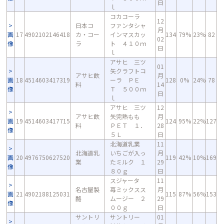
日
ｌ
コカコーラ
12
日本コ
ファンタシャ
月
画
17
4902102146418
カ・コー
インマスカッ
134
79%
23%
82
02
像
ラ
ト ４１０ｍ
日
ｌ
アサヒ 三ツ
01
矢クラフトコ
アサヒ飲
月
画
18
4514603417319
ーラ ＰＥ
128
0%
24%
78
料
14
像
Ｔ ５００ｍ
日
ｌ
アサヒ 三ツ
12
アサヒ飲
矢完熟もも
月
画
19
4514603417715
124
95%
22%
127
料
ＰＥＴ １．
28
像
５Ｌ
日
北海道乳業
11
北海道乳
いちごが入っ
月
画
20
4976750627520
119
42%
10%
169
業
たミルク １
29
像
８０ｇ
日
スジャータ
11
名古屋製
苺ミックスス
月
画
21
4902188125031
115
87%
56%
153
酪
ムージー ２
29
像
００ｇ
日
サントリ
サントリー
01