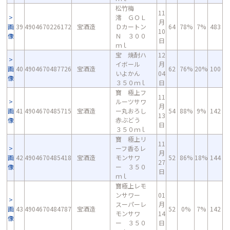
松竹梅
11
澪 ＧＯＬ
月
画
39
4904670226172
宝酒造
Ｄカートン
64
78%
7%
483
10
像
Ｎ ３００
日
ｍｌ
宝 焼酎ハ
12
イボール
月
画
40
4904670487726
宝酒造
62
76%
20%
100
いよかん
04
像
３５０ｍｌ
日
寶 極上フ
11
ルーツサワ
月
画
41
4904670485715
宝酒造
ー丸おろし
54
88%
9%
142
13
像
赤ぶどう
日
３５０ｍｌ
寶 極上リ
11
ーフ香るレ
月
画
42
4904670485418
宝酒造
モンサワ
52
86%
18%
144
27
像
ー ３５０
日
ｍｌ
寶極上レモ
ンサワー
01
スーパーレ
月
画
43
4904670484787
宝酒造
52
0%
7%
142
モンサワ
14
像
ー ３５０
日