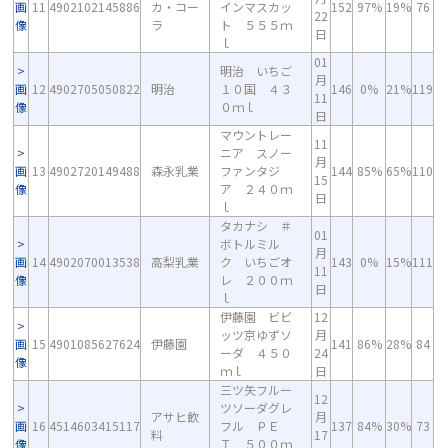
画
11
4902102145886
カ・コー
インマスカッ
152
97%
19%
76
22
像
ラ
ト ５５５ｍ
日
ｌ
01
明治 いちご
月
画
12
4902705050822
明治
１０国 ４３
146
0%
21%
119
11
像
０ｍｌ
日
マウントレー
11
ニア スノー
月
画
13
4902720149488
森永乳業
ファンタジ
144
85%
65%
110
15
像
ア ２４０ｍ
日
ｌ
タカナシ ＃
01
ボトルミル
月
画
14
4902070013538
高梨乳業
ク いちごオ
143
0%
15%
111
11
像
レ ２００ｍ
日
ｌ
伊藤園 ビビ
12
ッツ京ゆずソ
月
画
15
4901085627624
伊藤園
141
86%
28%
84
ーダ ４５０
24
像
ｍｌ
日
三ツ矢フルー
12
ツソーダグレ
アサヒ飲
月
画
16
4514603415117
フル ＰＥ
137
84%
30%
73
料
17
像
Ｔ ５００ｍ