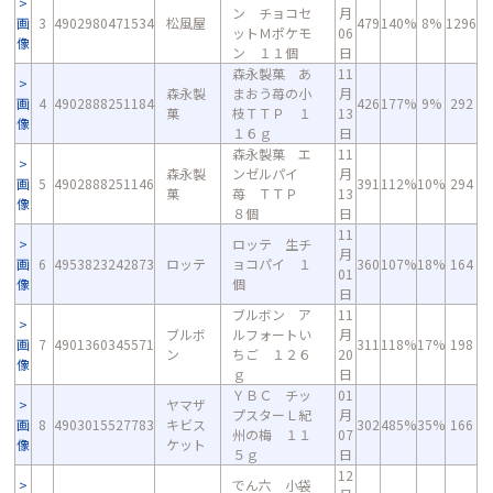
ン チョコセ
月
画
3
4902980471534
松風屋
479
140%
8%
1296
ットＭポケモ
06
像
ン １１個
日
森永製菓 あ
11
森永製
まおう苺の小
月
画
4
4902888251184
426
177%
9%
292
菓
枝ＴＴＰ １
13
像
１６ｇ
日
森永製菓 エ
11
森永製
ンゼルパイ
月
画
5
4902888251146
391
112%
10%
294
菓
苺 ＴＴＰ
13
像
８個
日
11
ロッテ 生チ
月
画
6
4953823242873
ロッテ
ョコパイ １
360
107%
18%
164
01
像
個
日
ブルボン ア
11
ブルボ
ルフォートい
月
画
7
4901360345571
311
118%
17%
198
ン
ちご １２６
20
像
ｇ
日
ＹＢＣ チッ
01
ヤマザ
プスターＬ紀
月
画
8
4903015527783
キビス
302
485%
35%
166
州の梅 １１
07
像
ケット
５ｇ
日
12
でん六 小袋