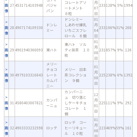
コレートアソ
月
画
27
4531714103948
バジャ
233
128%
5%
1994
ートメント
07
像
パン
８粒
日
ドンレミー
01
ドンレ
しあわせ練乳
月
画
28
4907174109330
233
106%
31%
268
ミー
いちごスフレ
04
像
ロール ６個
日
01
東ハト ソル
月
画
29
4901940360093
東ハト
ティ抹茶 １０
231
857%
9%
126
08
像
枚
日
メリー
01
チョコ
メリー 日本
月
画
30
4979103316843
レート
茶コレクショ
225
238%
6%
1392
08
像
カムパ
ン ９個
日
ニー
カンパーニ
12
ュ 切り落と
カンパ
月
画
31
4580403007821
しケーキチョ
225
111%
9%
292
ーニュ
01
像
コレート １
日
個
01
ロッテ コー
月
画
32
4903333232598
ロッテ
ヒーリキュー
223
469%
59%
161
08
像
ル １０粒
日