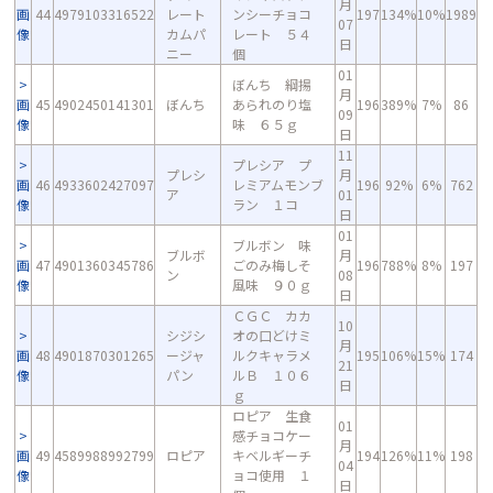
月
画
44
4979103316522
レート
ンシーチョコ
197
134%
10%
1989
07
像
カムパ
レート ５４
日
ニー
個
01
ぼんち 綱揚
月
画
45
4902450141301
ぼんち
あられのり塩
196
389%
7%
86
09
像
味 ６５ｇ
日
11
プレシア プ
プレシ
月
画
46
4933602427097
レミアムモンブ
196
92%
6%
762
ア
01
像
ラン １コ
日
01
ブルボン 味
ブルボ
月
画
47
4901360345786
ごのみ梅しそ
196
788%
8%
197
ン
08
像
風味 ９０ｇ
日
ＣＧＣ カカ
10
シジシ
オの口どけミ
月
画
48
4901870301265
ージャ
ルクキャラメ
195
106%
15%
174
21
像
パン
ルＢ １０６
日
ｇ
ロピア 生食
01
感チョコケー
月
画
49
4589988992799
ロピア
キベルギーチ
194
126%
11%
198
04
像
ョコ使用 １
日