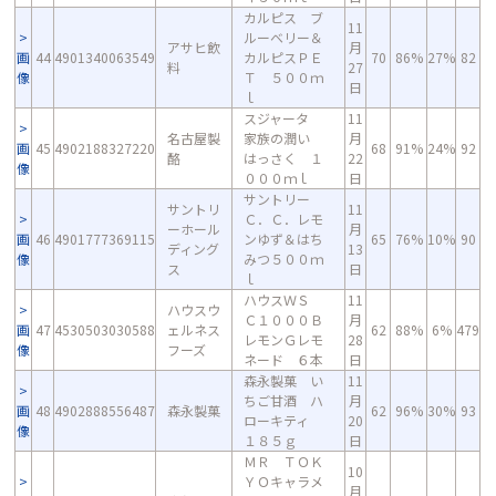
カルピス ブ
11
ルーベリー＆
アサヒ飲
月
画
44
4901340063549
カルピスＰＥ
70
86%
27%
82
料
27
像
Ｔ ５００ｍ
日
ｌ
スジャータ
11
名古屋製
家族の潤い
月
画
45
4902188327220
68
91%
24%
92
酪
はっさく １
22
像
０００ｍｌ
日
サントリー
サントリ
11
Ｃ．Ｃ．レモ
ーホール
月
画
46
4901777369115
ンゆず＆はち
65
76%
10%
90
ディング
13
像
みつ５００ｍ
ス
日
ｌ
ハウスＷＳ
11
ハウスウ
Ｃ１０００Ｂ
月
画
47
4530503030588
ェルネス
62
88%
6%
479
レモンＧレモ
28
像
フーズ
ネード ６本
日
森永製菓 い
11
ちご甘酒 ハ
月
画
48
4902888556487
森永製菓
62
96%
30%
93
ローキティ
20
像
１８５ｇ
日
ＭＲ ＴＯＫ
10
ＹＯキャラメ
月