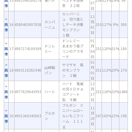
画
15
4901940300174
東ハト
ベスト宇治抹
256
523%
14%
96
07
像
茶 ３２枚
日
カンパーニ
12
ュ 切り落と
カンパ
月
画
16
4580403007838
しケーキ渋栗
253
127%
9%
300
ーニュ
01
像
モンブラン
日
１個
ドンレミー
01
ドンレ
あまおう苺プ
月
画
17
4907174109309
251
120%
51%
180
ミー
リンのアラモ
04
像
ード
日
01
ヤマザキ 苺
山崎製
月
画
18
4903110261940
のモンブラ
251
112%
29%
274
パン
01
像
ン ２個
日
ハート 鬼滅
12
の刃ＶＤチョ
月
画
19
4977629643993
ハート
251
126%
33%
1486
コアソート
17
像
缶 ９個
日
ブルボン ミ
11
ニバームロー
ブルボ
月
画
20
4901360345663
ルいちごクリ
247
165%
15%
198
ン
20
像
ーム １１１
日
ｇ
01