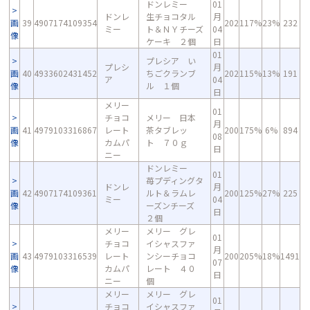
ドンレミー
01
ドンレ
生チョコタル
月
画
39
4907174109354
202
117%
23%
232
ミー
ト＆ＮＹチーズ
04
像
ケーキ ２個
日
01
プレシア い
プレシ
月
画
40
4933602431452
ちごクランブ
202
115%
13%
191
ア
04
像
ル １個
日
メリー
01
チョコ
メリー 日本
月
画
41
4979103316867
レート
茶タブレッ
200
175%
6%
894
08
像
カムパ
ト ７０ｇ
日
ニー
ドンレミー
01
苺プディングタ
ドンレ
月
画
42
4907174109361
ルト＆ラムレ
200
125%
27%
225
ミー
04
像
ーズンチーズ
日
２個
メリー
メリー グレ
01
チョコ
イシャスファ
月
画
43
4979103316539
レート
ンシーチョコ
200
205%
18%
1491
07
像
カムパ
レート ４０
日
ニー
個
メリー
メリー グレ
01
チョコ
イシャスファ