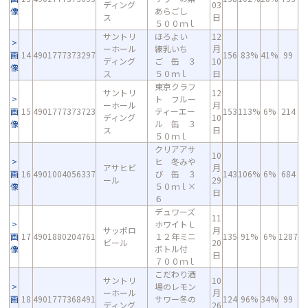
ディング
03
像
あらごし
ス
日
５００ｍｌ
サントリ
ほろよい
12
ーホール
練乳いち
月
画
14
4901777373297
156
83%
41%
99
ディング
ご 缶 ３
10
像
ス
５０ｍｌ
日
東京クラフ
サントリ
12
ト フルー
ーホール
月
画
15
4901777373723
ティーエー
153
113%
6%
214
ディング
10
像
ル 缶 ３
ス
日
５０ｍｌ
クリアアサ
10
ヒ 冬みや
アサヒビ
月
画
16
4901004056337
び 缶 ３
143
106%
6%
684
ール
29
像
５０ｍｌ×
日
６
デュワーズ
11
ホワイトＬ
サッポロ
月
画
17
4901880204761
１２年ミニ
135
91%
6%
1287
ビール
20
像
ボトル付
日
７００ｍｌ
こだわり酒
サントリ
10
場のレモン
ーホール
月
画
18
4901777368491
サワー冬の
124
96%
34%
99
ディング
26