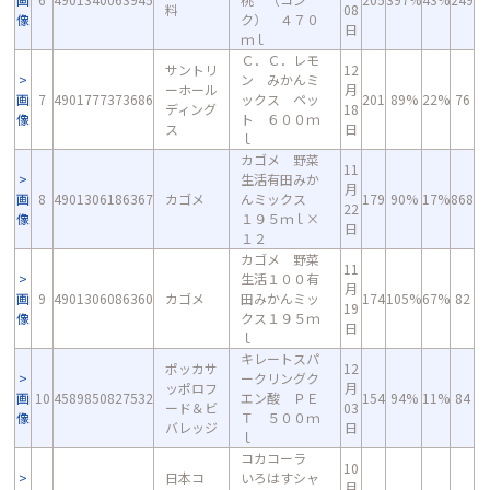
料
08
像
ク） ４７０
日
ｍｌ
Ｃ．Ｃ．レモ
サントリ
12
ン みかんミ
ーホール
月
画
7
4901777373686
ックス ペッ
201
89%
22%
76
ディング
18
像
ト ６００ｍ
ス
日
ｌ
カゴメ 野菜
11
生活有田みか
月
画
8
4901306186367
カゴメ
んミックス
179
90%
17%
868
22
像
１９５ｍｌ×
日
１２
カゴメ 野菜
11
生活１００有
月
画
9
4901306086360
カゴメ
田みかんミッ
174
105%
67%
82
19
像
クス１９５ｍ
日
ｌ
キレートスパ
ポッカサ
12
ークリングク
ッポロフ
月
画
10
4589850827532
エン酸 ＰＥ
154
94%
11%
84
ード＆ビ
03
像
Ｔ ５００ｍ
バレッジ
日
ｌ
コカコーラ
10
日本コ
いろはすシャ
月