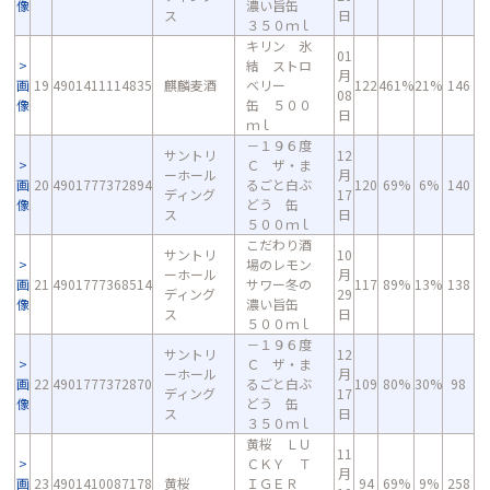
像
濃い旨缶
ス
日
３５０ｍｌ
キリン 氷
01
結 ストロ
月
画
19
4901411114835
麒麟麦酒
ベリー
122
461%
21%
146
08
像
缶 ５００
日
ｍｌ
－１９６度
サントリ
12
Ｃ ザ・ま
ーホール
月
画
20
4901777372894
るごと白ぶ
120
69%
6%
140
ディング
17
像
どう 缶
ス
日
５００ｍｌ
こだわり酒
サントリ
10
場のレモン
ーホール
月
画
21
4901777368514
サワー冬の
117
89%
13%
138
ディング
29
像
濃い旨缶
ス
日
５００ｍｌ
－１９６度
サントリ
12
Ｃ ザ・ま
ーホール
月
画
22
4901777372870
るごと白ぶ
109
80%
30%
98
ディング
17
像
どう 缶
ス
日
３５０ｍｌ
黄桜 ＬＵ
11
ＣＫＹ Ｔ
月
画
23
4901410087178
黄桜
ＩＧＥＲ
94
69%
9%
258