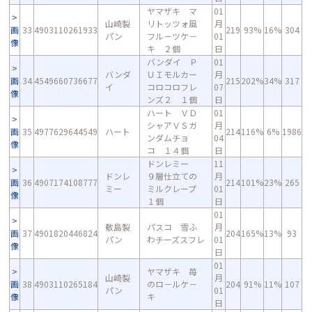
ヤマザキ マ
01
山崎製
リトッツォ風
月
画
33
4903110261933
219
93%
16%
304
パン
フル－ツケ－
01
像
キ ２個
日
バンダイ Ｐ
01
バンダ
ＵＩモルカー
月
画
34
4549660736677
215
202%
34%
317
イ
コロコロフレ
07
像
ンズ２ １個
日
ハート ＶＤ
01
シャアＶＳガ
月
画
35
4977629644549
ハート
214
116%
6%
1986
ンダムチョ
04
像
コ １４個
日
ドンレミー
11
ドンレ
９層仕立ての
月
画
36
4907174108777
214
101%
23%
265
ミー
ミルクレープ
01
像
１個
日
01
敷島製
パスコ 雪ふ
月
画
37
4901820446824
204
165%
13%
93
パン
わチーズスフレ
01
像
日
01
ヤマザキ 苺
山崎製
月
画
38
4903110265184
のロ－ルケ－
204
91%
11%
107
パン
01
像
キ
日