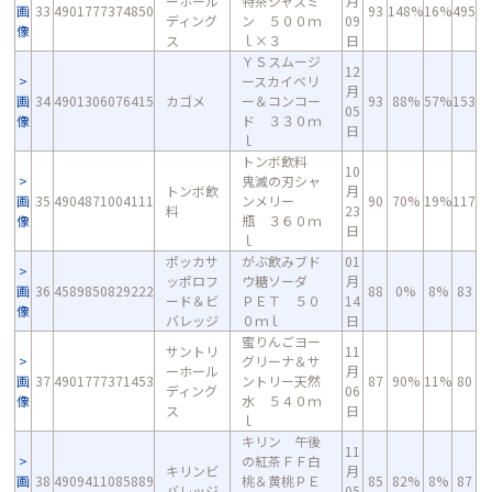
ーホール
特茶ジャスミ
月
画
33
4901777374850
93
148%
16%
495
ディング
ン ５００ｍ
09
像
ス
ｌ×３
日
ＹＳスムージ
12
ースカイベリ
月
画
34
4901306076415
カゴメ
ー＆コンコー
93
88%
57%
153
05
像
ド ３３０ｍ
日
ｌ
トンボ飲料
10
鬼滅の刃シャ
トンボ飲
月
画
35
4904871004111
ンメリー
90
70%
19%
117
料
23
像
瓶 ３６０ｍ
日
ｌ
ポッカサ
がぶ飲みブド
01
ッポロフ
ウ糖ソーダ
月
画
36
4589850829222
88
0%
8%
83
ード＆ビ
ＰＥＴ ５０
14
像
バレッジ
０ｍｌ
日
蜜りんごヨー
サントリ
11
グリーナ＆サ
ーホール
月
画
37
4901777371453
ントリー天然
87
90%
11%
80
ディング
06
像
水 ５４０ｍ
ス
日
ｌ
キリン 午後
11
の紅茶ＦＦ白
キリンビ
月
画
38
4909411085889
桃＆黄桃ＰＥ
85
82%
8%
87
バレッジ
05