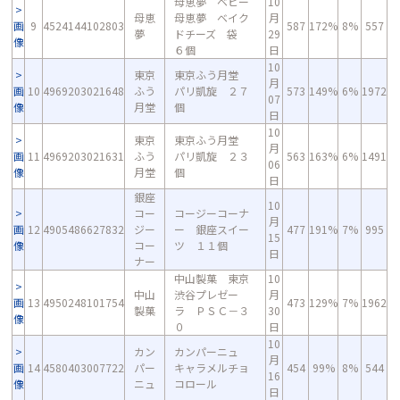
母恵夢 ベビー
10
母恵
母恵夢 ベイク
月
画
9
4524144102803
587
172%
8%
557
夢
ドチーズ 袋
29
像
６個
日
10
東京
東京ふう月堂
月
画
10
4969203021648
ふう
パリ凱旋 ２７
573
149%
6%
1972
07
像
月堂
個
日
10
東京
東京ふう月堂
月
画
11
4969203021631
ふう
パリ凱旋 ２３
563
163%
6%
1491
06
像
月堂
個
日
銀座
10
コー
コージーコーナ
月
画
12
4905486627832
ジー
ー 銀座スイー
477
191%
7%
995
15
像
コー
ツ １１個
日
ナー
中山製菓 東京
10
中山
渋谷プレゼー
月
画
13
4950248101754
473
129%
7%
1962
製菓
ラ ＰＳＣ－３
30
像
０
日
10
カン
カンパーニュ
月
画
14
4580403007722
パー
キャラメルチョ
454
99%
8%
544
16
像
ニュ
コロール
日