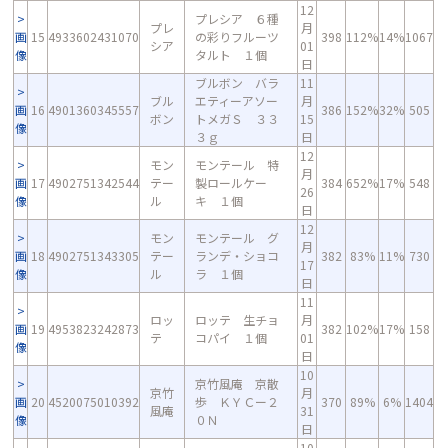
12
プレシア ６種
プレ
月
画
15
4933602431070
の彩りフルーツ
398
112%
14%
1067
シア
01
像
タルト １個
日
ブルボン バラ
11
ブル
エティーアソー
月
画
16
4901360345557
386
152%
32%
505
ボン
トメガＳ ３３
15
像
３ｇ
日
12
モン
モンテール 特
月
画
17
4902751342544
テー
製ロールケー
384
652%
17%
548
26
像
ル
キ １個
日
12
モン
モンテール グ
月
画
18
4902751343305
テー
ランデ・ショコ
382
83%
11%
730
17
像
ル
ラ １個
日
11
ロッ
ロッテ 生チョ
月
画
19
4953823242873
382
102%
17%
158
テ
コパイ １個
01
像
日
10
京竹風庵 京散
京竹
月
画
20
4520075010392
歩 ＫＹＣー２
370
89%
6%
1404
風庵
31
像
０Ｎ
日
10