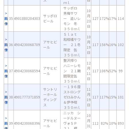
ｍｌ
サッポロ
10
男梅サワ
サッポロ
月
画
35
4901880204303
ー 追いレ
127
172%
17%
114
ビール
23
像
モン 冬
日
３５０ｍｌ
Ｓｌａｔ
10
和柑橘サワ
アサヒビ
月
画
36
4904230068709
ー ２１冬
117
156%
16%
102
ール
19
像
限定 缶
日
３５０ｍｌ
贅沢搾り
12
ハニーレモ
アサヒビ
月
画
37
4904230068594
ン ２１期
117
106%
52%
99
ール
11
像
間限定缶
日
３５０ｍｌ
－１９６度
サントリ
11
ストロング
ーホール
月
画
38
4901777371859
ゼロみかん
117
117%
15%
101
ディング
19
像
＆伊予柑
ス
日
３５０ｍｌ
ニッカ シ
10
ードルヌー
アサヒビ
月
画
39
4904230068396
ヴォＳＰ
112
82%
10%
893
ール
31
像
２１ 瓶