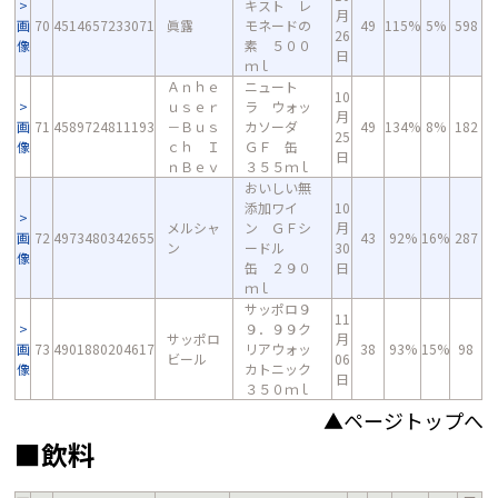
キスト レ
月
画
70
4514657233071
眞露
モネードの
49
115%
5%
598
26
像
素 ５００
日
ｍｌ
Ａｎｈｅ
ニュート
10
ｕｓｅｒ
ラ ウォッ
月
画
71
4589724811193
－Ｂｕｓ
カソーダ
49
134%
8%
182
25
像
ｃｈ Ｉ
ＧＦ 缶
日
ｎＢｅｖ
３５５ｍｌ
おいしい無
添加ワイ
10
メルシャ
ン ＧＦシ
月
画
72
4973480342655
43
92%
16%
287
ン
ードル
30
像
缶 ２９０
日
ｍｌ
サッポロ９
11
９．９９ク
サッポロ
月
画
73
4901880204617
リアウォッ
38
93%
15%
98
ビール
06
像
カトニック
日
３５０ｍｌ
▲ページトップへ
■飲料