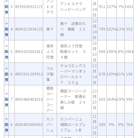
アン
アントステラ
月
画
3
4935020921171
トス
911
227%
7%
1001
ハッピーバッグ
24
像
テラ
日
12
美十 迎春おた
月
画
4
4906213036125
美十
べ 個装 １０
799
522%
13%
552
24
像
個
日
10
東京
東京ふう月堂
月
画
5
4969203001411
ふう
銘菓セット ３
698
190%
8%
1984
13
像
月堂
４個
日
チョコエッグス
12
フル
ーパーマリオ３
月
画
6
4902501209912
タ製
678
109%
61%
196
Ｄワールド＋
14
像
菓
Ｆ ２０ｇ
日
銀座
銀座コージーコ
12
コー
ーナー 新春お
月
画
7
4905486403016
ジー
655
264%
19%
998
楽しみ袋 ２４
15
像
コー
個
日
ナー
11
カン
カンパーニュ
月
画
8
4580403006992
パー
湘南ロールプレ
589
0%
9%
764
13
像
ニュ
ミアム １本
日