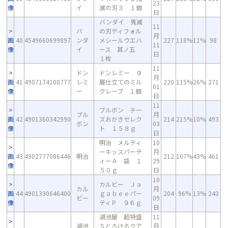
23
像
イ
滅の刃３ １個
日
バンダイ 鬼滅
11
バ
の刃ディフォル
月
画
40
4549660699897
ンダ
メシールウエハ
227
118%
11%
98
11
像
イ
ース 其ノ五
日
１枚
11
ドン
ドンレミー ９
月
画
41
4907174108777
レミ
層仕立てのミル
220
115%
26%
271
01
像
ー
クレープ １個
日
11
ブルボン チー
ブル
月
画
42
4901360342990
ズおかきセレク
214
215%
10%
493
ボン
03
像
ト １５８ｇ
日
明治 メルティ
10
ーキッスパーテ
月
画
43
4902777086446
明治
212
107%
43%
461
ィーＡ 袋 １
29
像
５０ｇ
日
10
カルビー Ｊａ
カル
月
画
44
4901330646400
ｇａｂｅｅパー
204
96%
13%
243
ビー
09
像
ティＰ ９６ｇ
日
湖池屋 超特盛
11
湖池
Ｓとろけるクア
月