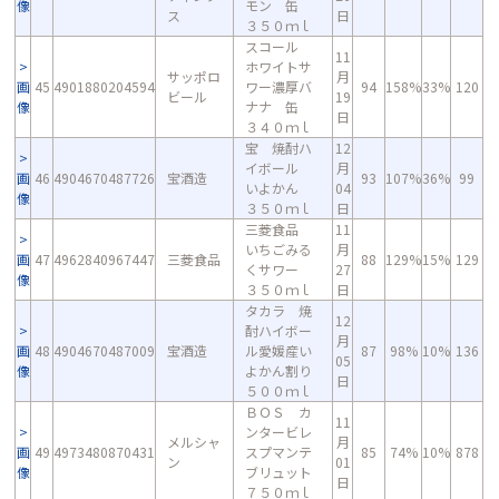
像
モン 缶
ス
日
３５０ｍｌ
スコール
11
ホワイトサ
サッポロ
月
画
45
4901880204594
ワー濃厚バ
94
158%
33%
120
ビール
19
像
ナナ 缶
日
３４０ｍｌ
宝 焼酎ハ
12
イボール
月
画
46
4904670487726
宝酒造
93
107%
36%
99
いよかん
04
像
３５０ｍｌ
日
三菱食品
11
いちごみる
月
画
47
4962840967447
三菱食品
88
129%
15%
129
くサワー
27
像
３５０ｍｌ
日
タカラ 焼
12
酎ハイボー
月
画
48
4904670487009
宝酒造
ル愛媛産い
87
98%
10%
136
05
像
よかん割り
日
５００ｍｌ
ＢＯＳ カ
11
ンタービレ
メルシャ
月
画
49
4973480870431
スプマンテ
85
74%
10%
878
ン
01
像
ブリュット
日
７５０ｍｌ