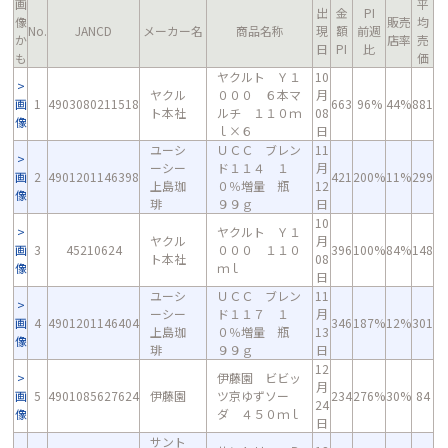
画
平
出
金
PI
像
販売
均
No.
JANCD
メーカー名
商品名称
現
額
前週
か
店率
売
日
PI
比
も
価
ヤクルト Ｙ１
10
ヤクル
０００ ６本マ
月
画
1
4903080211518
663
96%
44%
881
ト本社
ルチ １１０ｍ
08
像
ｌ×６
日
ユーシ
ＵＣＣ ブレン
11
ーシー
ド１１４ １
月
画
2
4901201146398
421
200%
11%
299
上島珈
０％増量 瓶
12
像
琲
９９ｇ
日
10
ヤクルト Ｙ１
ヤクル
月
画
3
45210624
０００ １１０
396
100%
84%
148
ト本社
08
像
ｍｌ
日
ユーシ
ＵＣＣ ブレン
11
ーシー
ド１１７ １
月
画
4
4901201146404
346
187%
12%
301
上島珈
０％増量 瓶
13
像
琲
９９ｇ
日
12
伊藤園 ビビッ
月
画
5
4901085627624
伊藤園
ツ京ゆずソー
234
276%
30%
84
24
像
ダ ４５０ｍｌ
日
サント