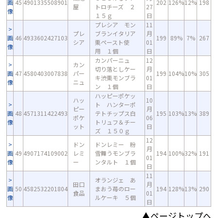
画
45
4901335508901
202
126%
12%
198
屋
トロチーズ ２
27
像
１５ｇ
日
プレシア モン
11
プレ
ブランイタリア
月
画
46
4933602427103
199
89%
7%
267
シア
栗ペースト使
01
像
用 １個
日
カンパーニュ
12
カン
切り落としケー
月
画
47
4580403007838
パー
199
104%
10%
305
キ渋栗モンブラ
01
像
ニュ
ン １個
日
ハッピーポケッ
ハッ
10
ト ハンターポ
ピー
月
画
48
4571311422493
テトチップス白
195
103%
13%
389
ポケ
06
像
トリュフ＆チー
ット
日
ズ １５０ｇ
12
ドン
ドンレミー 粉
月
画
49
4907174109002
レミ
雪舞うモンブラ
194
100%
32%
191
01
像
ー
ンタルト １個
日
11
オランジェ あ
田口
月
画
50
4582532201804
まおう苺のロー
194
128%
13%
290
食品
01
像
ルケーキ ５個
日
▲ページトップへ