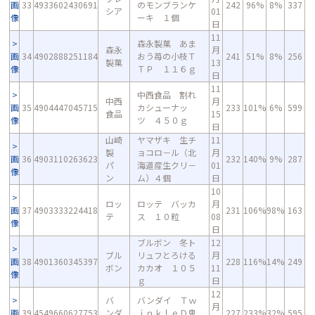
画
33
4933602430691
のモンブランケ
242
96%
8%
337
シア
01
像
ーキ １個
日
11
森永製菓 あま
森永
月
画
34
4902888251184
おう苺の小枝Ｔ
241
51%
8%
256
製菓
13
像
ＴＰ １１６ｇ
日
11
中西食品 割れ
中西
月
画
35
4904447045715
カシューナッ
233
101%
6%
599
食品
15
像
ツ ４５０ｇ
日
山崎
ヤマザキ 生チ
11
製
ョコロ－ル（北
月
画
36
4903110263623
232
140%
9%
287
パ
海道産生クリ－
01
像
ン
ム）４個
日
10
ロッ
ロッテ バッカ
月
画
37
4903333224418
231
106%
98%
163
テ
ス １０粒
08
像
日
ブルボン 冬ト
12
ブル
リュフとろける
月
画
38
4901360345397
228
116%
14%
249
ボン
カカオ １０５
11
像
ｇ
日
12
バ
バンダイ Ｔｗ
月
画
39
4549660627753
ンダ
ｉｎｋｌｅＤ鬼
227
233%
32%
595