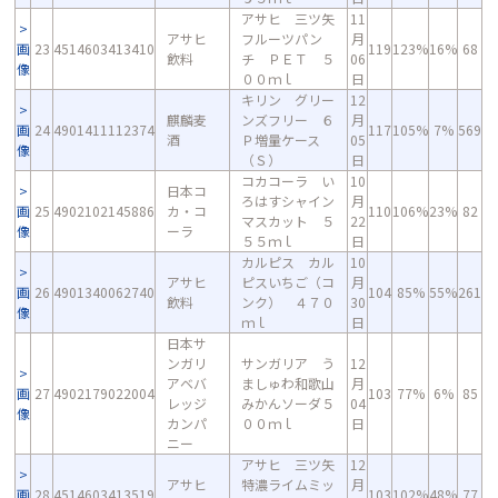
アサヒ 三ツ矢
11
アサヒ
フルーツパン
月
画
23
4514603413410
119
123%
16%
68
飲料
チ ＰＥＴ ５
06
像
００ｍｌ
日
キリン グリー
12
麒麟麦
ンズフリー ６
月
画
24
4901411112374
117
105%
7%
569
酒
Ｐ増量ケース
05
像
（Ｓ）
日
コカコーラ い
10
日本コ
ろはすシャイン
月
画
25
4902102145886
カ・コ
110
106%
23%
82
マスカット ５
22
像
ーラ
５５ｍｌ
日
カルピス カル
10
アサヒ
ピスいちご（コ
月
画
26
4901340062740
104
85%
55%
261
飲料
ンク） ４７０
30
像
ｍｌ
日
日本サ
ンガリ
サンガリア う
12
アベバ
ましゅわ和歌山
月
画
27
4902179022004
103
77%
6%
85
レッジ
みかんソーダ５
04
像
カンパ
００ｍｌ
日
ニー
アサヒ 三ツ矢
12
アサヒ
特濃ライムミッ
月
画
28
4514603413519
103
102%
48%
77