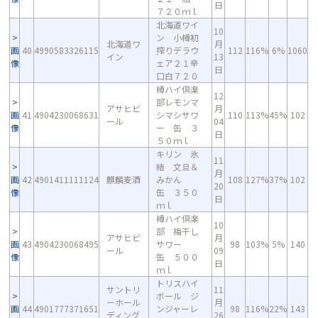
日
７２０ｍｌ
北海道ワイ
10
ン 小樽初
北海道ワ
月
画
40
4990583326115
搾りデラウ
112
116%
6%
1060
イン
13
像
ェア２１辛
日
口白７２０
樽ハイ倶楽
12
部レモンマ
アサヒビ
月
画
41
4904230068631
シマシサワ
110
113%
45%
102
ール
04
像
ー 缶 ３
日
５０ｍｌ
キリン 氷
11
結 文旦＆
月
画
42
4901411111124
麒麟麦酒
みかん
108
127%
37%
102
20
像
缶 ３５０
日
ｍｌ
樽ハイ倶楽
10
部 梅干し
アサヒビ
月
画
43
4904230068495
サワー
98
103%
5%
140
ール
09
像
缶 ５００
日
ｍｌ
トリスハイ
サントリ
11
ボール ジ
ーホール
月
画
44
4901777371651
ンジャーレ
98
116%
22%
143
ディング
26