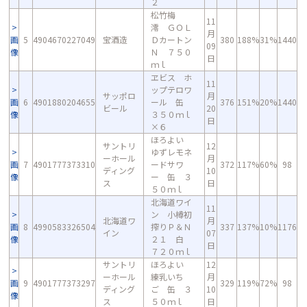
２
松竹梅
11
澪 ＧＯＬ
月
画
5
4904670227049
宝酒造
Ｄカートン
380
188%
31%
1440
09
像
Ｎ ７５０
日
ｍｌ
ヱビス ホ
11
ップテロワ
サッポロ
月
画
6
4901880204655
ール 缶
376
151%
20%
1440
ビール
20
像
３５０ｍｌ
日
×６
ほろよい
サントリ
12
ゆずレモネ
ーホール
月
画
7
4901777373310
ードサワ
372
117%
60%
98
ディング
10
像
ー 缶 ３
ス
日
５０ｍｌ
北海道ワイ
11
ン 小樽初
北海道ワ
月
画
8
4990583326504
搾りＰ＆Ｎ
337
137%
10%
1176
イン
07
像
２１ 白
日
７２０ｍｌ
サントリ
ほろよい
12
ーホール
練乳いち
月
画
9
4901777373297
329
119%
72%
98
ディング
ご 缶 ３
10
像
ス
５０ｍｌ
日