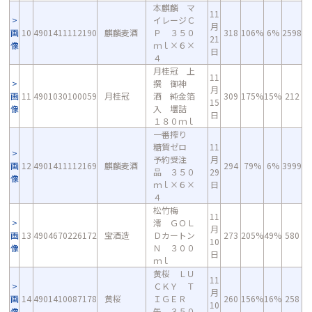
本麒麟 マ
11
イレージＣ
月
画
10
4901411112190
麒麟麦酒
Ｐ ３５０
318
106%
6%
2598
21
像
ｍｌ×６×
日
４
月桂冠 上
11
撰 御神
月
画
11
4901030100059
月桂冠
酒 純金箔
309
175%
15%
212
15
像
入 壜詰
日
１８０ｍｌ
一番搾り
糖質ゼロ
11
予約受注
月
画
12
4901411112169
麒麟麦酒
294
79%
6%
3999
品 ３５０
29
像
ｍｌ×６×
日
４
松竹梅
11
澪 ＧＯＬ
月
画
13
4904670226172
宝酒造
Ｄカートン
273
205%
49%
580
10
像
Ｎ ３００
日
ｍｌ
黄桜 ＬＵ
11
ＣＫＹ Ｔ
月
画
14
4901410087178
黄桜
ＩＧＥＲ
260
156%
16%
258
10
像
缶 ３５０