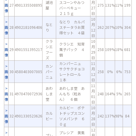
湖池
スコーンやみつ
月
画
27
4901335508895
275
131%
11%
199
屋
バーベキュー
27
像
２１５ｇ
日
10
なとり カルパ
なと
月
画
28
4902181096406
スチータラお買
262
207%
10%
304
り
12
像
得セット ４袋
日
クラ
10
クラシエ 知育
シエ
月
画
29
4901551395217
菓子パック ４
258
109%
18%
681
フー
29
像
個
ズ
日
カンパーニュ
11
カン
サクサクチョコ
月
画
30
4580403007005
パー
258
0%
6%
753
レートロール
12
像
ニュ
１本
日
11
あわ
あわしま堂 あ
月
画
31
4970470072936
しま
んもち（粒あ
248
164%
5%
265
01
像
堂
ん） ６個
日
カルビー ポテ
10
カル
トチップスコン
月
画
32
4901330523626
242
137%
98%
84
ビー
ソメパンチ ６
28
像
０ｇ
日
12
プレシア 黄栗
プレ
月