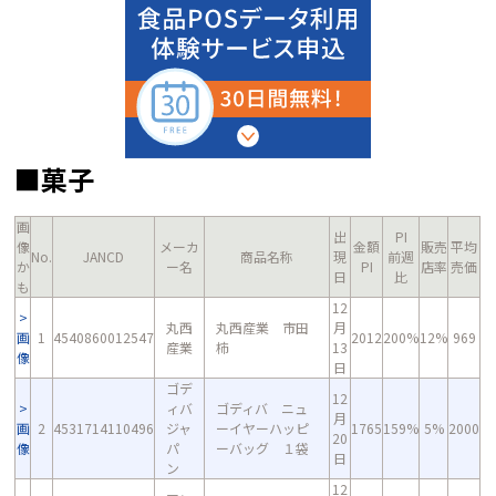
■菓子
画
出
PI
像
メーカ
金額
販売
平均
No.
JANCD
商品名称
現
前週
か
ー名
PI
店率
売価
日
比
も
12
丸西
丸西産業 市田
月
画
1
4540860012547
2012
200%
12%
969
産業
柿
13
像
日
ゴデ
12
ィバ
ゴディバ ニュ
月
画
2
4531714110496
ジャ
ーイヤーハッピ
1765
159%
5%
2000
20
像
パ
ーバッグ １袋
日
ン
12