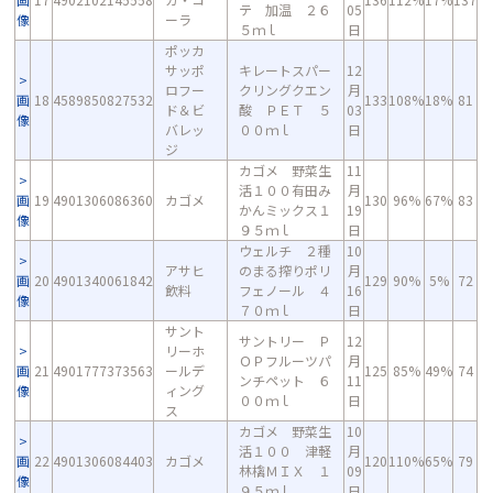
テ 加温 ２６
05
像
ーラ
５ｍｌ
日
ポッカ
サッポ
キレートスパー
12
ロフー
クリングクエン
月
画
18
4589850827532
133
108%
18%
81
ド＆ビ
酸 ＰＥＴ ５
03
像
バレッ
００ｍｌ
日
ジ
カゴメ 野菜生
11
活１００有田み
月
画
19
4901306086360
カゴメ
130
96%
67%
83
かんミックス１
19
像
９５ｍｌ
日
ウェルチ ２種
10
アサヒ
のまる搾りポリ
月
画
20
4901340061842
129
90%
5%
72
飲料
フェノール ４
16
像
７０ｍｌ
日
サント
サントリー Ｐ
12
リーホ
ＯＰフルーツパ
月
画
21
4901777373563
ールデ
125
85%
49%
74
ンチペット ６
11
像
ィング
００ｍｌ
日
ス
カゴメ 野菜生
10
活１００ 津軽
月
画
22
4901306084403
カゴメ
120
110%
65%
79
林檎ＭＩＸ １
09
像
９５ｍｌ
日