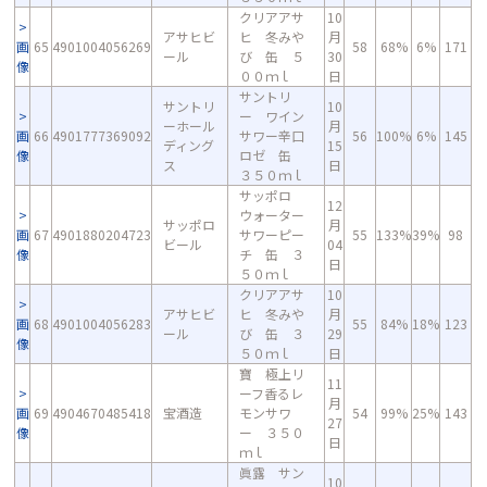
クリアアサ
10
アサヒビ
ヒ 冬みや
月
画
65
4901004056269
58
68%
6%
171
ール
び 缶 ５
30
像
００ｍｌ
日
サントリ
サントリ
10
ー ワイン
ーホール
月
画
66
4901777369092
サワー辛口
56
100%
6%
145
ディング
15
像
ロゼ 缶
ス
日
３５０ｍｌ
サッポロ
12
ウォーター
サッポロ
月
画
67
4901880204723
サワーピー
55
133%
39%
98
ビール
04
像
チ 缶 ３
日
５０ｍｌ
クリアアサ
10
アサヒビ
ヒ 冬みや
月
画
68
4901004056283
55
84%
18%
123
ール
び 缶 ３
29
像
５０ｍｌ
日
寶 極上リ
11
ーフ香るレ
月
画
69
4904670485418
宝酒造
モンサワ
54
99%
25%
143
27
像
ー ３５０
日
ｍｌ
眞露 サン
10