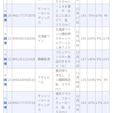
５００ｍｌ
－１９６度
サントリ
12
Ｃ ザ・ま
ーホール
月
画
20
4901777372870
るごと白ぶ
191
76%
63%
98
ディング
17
像
どう 缶
ス
日
３５０ｍｌ
北海道ワイ
11
ン小樽初搾
北海道ワ
月
画
21
4990583326306
りキャンベ
191
105%
9%
1179
イン
10
像
ルアーリ２
日
１赤７２０
ブルックリ
12
ンラガー景
月
画
22
4901411112428
麒麟麦酒
187
145%
6%
1053
品付きＢＯ
19
像
Ｘ（Ｓ）
日
贅沢搾り
11
洋なし ２
アサヒビ
月
画
23
4904230068532
１期間限定
170
134%
9%
99
ール
06
像
缶 ３５０
日
ｍｌ
東京クラフ
サントリ
12
ト フルー
ーホール
月
画
24
4901777373723
ティーエー
169
83%
13%
213
ディング
10
像
ル 缶 ３
ス
日
５０ｍｌ