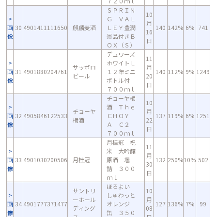
７２０ｍｌ
ＳＰＲＩＮ
10
Ｇ ＶＡＬ
月
画
30
4901411111650
麒麟麦酒
ＬＥＹ豊潤
140
142%
6%
741
16
像
景品付きＢ
日
ＯＸ（Ｓ）
デュワーズ
11
ホワイトＬ
サッポロ
月
画
31
4901880204761
１２年ミニ
140
112%
9%
1249
ビール
20
像
ボトル付
日
７００ｍｌ
チョーヤ梅
10
酒 Ｔｈｅ
チョーヤ
月
画
32
4905846122533
ＣＨＯＹ
137
119%
6%
1251
梅酒
22
像
Ａ Ｃ２
日
７００ｍｌ
月桂冠 祝
11
米 大吟醸
月
画
33
4901030200506
月桂冠
原酒 壜
132
250%
10%
502
30
像
詰 ３００
日
ｍｌ
ほろよい
サントリ
10
しゅわっと
ーホール
月
画
34
4901777371477
オレンジ
127
136%
7%
99
ディング
08
像
缶 ３５０
ス
日