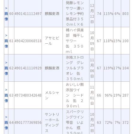
発酵レモン
12
サワー濃い
月
画
60
4901411112497
麒麟麦酒
レモン予約
74
115%
6%
803
12
像
景品付３５
日
０ｍｌ×６
樽ハイ倶楽
10
部 梅干し
アサヒビ
月
画
61
4904230068518
サワー
67
118%
15%
100
ール
09
像
缶 ３５０
日
ｍｌ
氷結ストロ
11
ング グレ
月
画
62
4901411110929
麒麟麦酒
フル＆ブラ
67
119%
17%
104
06
像
オレ 缶
日
３５０ｍｌ
おいしい無
11
添加ワイ
メルシャ
月
画
63
4973480342648
ン シード
66
96%
19%
287
ン
01
像
ル 缶 ２
日
９０ｍｌ
スパークリ
サントリ
10
ングワイン
ーホール
月
画
64
4901777369856
雫音 いよ
63
72%
7%
372
ディング
29
像
かん 瓶
ス
日
３５０ｍｌ