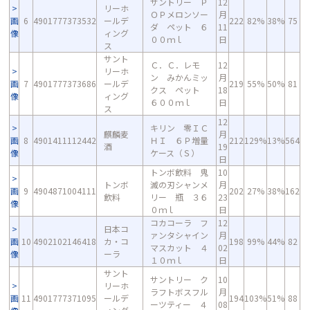
サントリー Ｐ
12
リーホ
ＯＰメロンソー
月
画
6
4901777373532
ールデ
222
82%
38%
75
ダ ペット ６
11
像
ィング
００ｍｌ
日
ス
サント
Ｃ．Ｃ．レモ
12
リーホ
ン みかんミッ
月
画
7
4901777373686
ールデ
219
55%
50%
81
クス ペット
18
像
ィング
６００ｍｌ
日
ス
12
キリン 零ＩＣ
麒麟麦
月
画
8
4901411112442
ＨＩ ６Ｐ増量
212
129%
13%
564
酒
19
像
ケース（Ｓ）
日
トンボ飲料 鬼
10
トンボ
滅の刃シャンメ
月
画
9
4904871004111
202
27%
38%
162
飲料
リー 瓶 ３６
23
像
０ｍｌ
日
コカコーラ フ
12
日本コ
ァンタシャイン
月
画
10
4902102146418
カ・コ
198
99%
44%
82
マスカット ４
02
像
ーラ
１０ｍｌ
日
サント
サントリー ク
10
リーホ
ラフトボスフル
月
画
11
4901777371095
ールデ
194
103%
51%
88
ーツティー ４
08