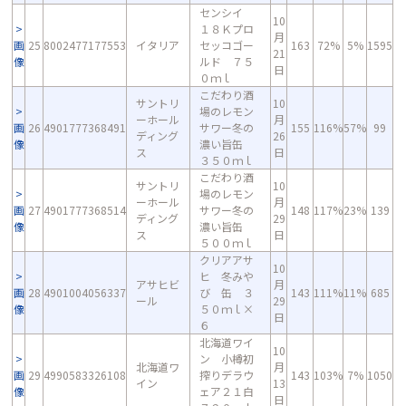
センシイ
10
１８Ｋプロ
月
画
25
8002477177553
イタリア
セッコゴー
163
72%
5%
1595
21
像
ルド ７５
日
０ｍｌ
こだわり酒
サントリ
10
場のレモン
ーホール
月
画
26
4901777368491
サワー冬の
155
116%
57%
99
ディング
26
像
濃い旨缶
ス
日
３５０ｍｌ
こだわり酒
サントリ
10
場のレモン
ーホール
月
画
27
4901777368514
サワー冬の
148
117%
23%
139
ディング
29
像
濃い旨缶
ス
日
５００ｍｌ
クリアアサ
10
ヒ 冬みや
アサヒビ
月
画
28
4901004056337
び 缶 ３
143
111%
11%
685
ール
29
像
５０ｍｌ×
日
６
北海道ワイ
10
ン 小樽初
北海道ワ
月
画
29
4990583326108
搾りデラウ
143
103%
7%
1050
イン
13
像
ェア２１白
日