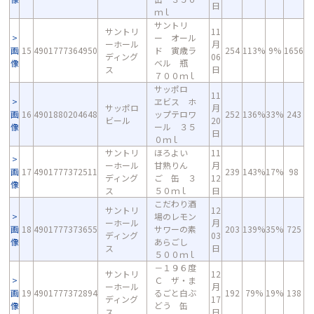
日
ｍｌ
サントリ
サントリ
11
ー オール
ーホール
月
画
15
4901777364950
ド 寅歳ラ
254
113%
9%
1656
ディング
06
像
ベル 瓶
ス
日
７００ｍｌ
サッポロ
11
ヱビス ホ
サッポロ
月
画
16
4901880204648
ップテロワ
252
136%
33%
243
ビール
20
像
ール ３５
日
０ｍｌ
サントリ
ほろよい
11
ーホール
甘熟りん
月
画
17
4901777372511
239
143%
17%
98
ディング
ご 缶 ３
12
像
ス
５０ｍｌ
日
こだわり酒
サントリ
12
場のレモン
ーホール
月
画
18
4901777373655
サワーの素
203
139%
35%
725
ディング
03
像
あらごし
ス
日
５００ｍｌ
－１９６度
サントリ
12
Ｃ ザ・ま
ーホール
月
画
19
4901777372894
るごと白ぶ
192
79%
19%
138
ディング
17
像
どう 缶
ス
日