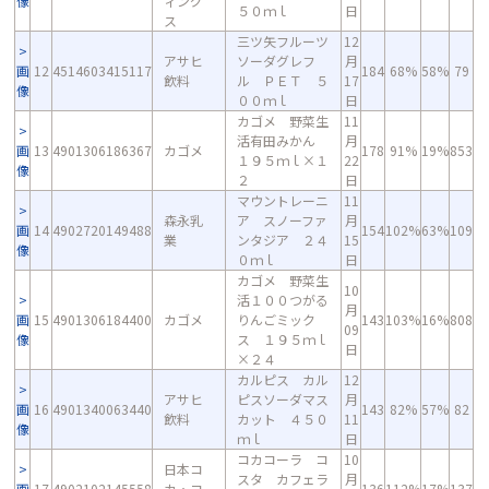
像
ィング
５０ｍｌ
日
ス
三ツ矢フルーツ
12
アサヒ
ソーダグレフ
月
画
12
4514603415117
184
68%
58%
79
飲料
ル ＰＥＴ ５
17
像
００ｍｌ
日
カゴメ 野菜生
11
活有田みかん
月
画
13
4901306186367
カゴメ
178
91%
19%
853
１９５ｍｌ×１
22
像
２
日
マウントレーニ
11
森永乳
ア スノーファ
月
画
14
4902720149488
154
102%
63%
109
業
ンタジア ２４
15
像
０ｍｌ
日
カゴメ 野菜生
10
活１００つがる
月
画
15
4901306184400
カゴメ
りんごミック
143
103%
16%
808
09
像
ス １９５ｍｌ
日
×２４
カルピス カル
12
アサヒ
ピスソーダマス
月
画
16
4901340063440
143
82%
57%
82
飲料
カット ４５０
11
像
ｍｌ
日
コカコーラ コ
10
日本コ
スタ カフェラ
月
画
17
4902102145558
カ・コ
136
112%
17%
137