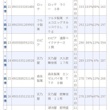
ロッ
ロッテ ラミ
月
画
21
4903333265480
333
103%
98%
163
テ
ー ３本
08
像
日
フルタ製菓 チ
10
フル
ョコエッグすみ
月
画
22
4902501209905
タ製
292
110%
13%
197
っコぐらし ２
21
像
菓
０ｇ
日
12
ロピア 濃厚ベ
ロピ
月
画
23
4589988992331
イクドチーズ
290
86%
13%
594
ア
25
像
１個
日
11
天乃
天乃屋 大入歌
月
画
24
4901035118028
289
135%
6%
287
屋
舞伎揚 １７枚
22
像
日
11
森永製菓 エン
森永
月
画
25
4902888251146
ゼルパイ苺 Ｔ
278
74%
13%
266
製菓
13
像
ＴＰ ８個
日
11
天乃
天乃屋 歌舞伎
月
画
26
4901035115133
276
130%
47%
197
屋
揚 １１枚
13
像
日
湖池屋 超特盛
11