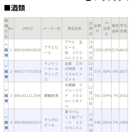
■酒類
画
出
PI
像
金額
販売
平均
No.
JANCD
メーカー名
商品名称
現
前週
か
PI
店率
売価
日
比
も
アサヒ 生
10
アサヒビ
ビール
月
画
1
4901004039828
1226
138%
51%
4018
ール
缶 ３５０
16
像
ｍｌ×２４
日
サントリ
金麦 ＩＷ
12
ーホール
付特発 ３
月
画
2
4901777372924
575
88%
6%
2637
ディング
５０ｍｌ×
11
像
ス
６×４
日
本麒麟 マ
12
イレージＣ
月
画
3
4901411112596
麒麟麦酒
Ｐ ３５０
561
109%
7%
2642
12
像
ｍｌ×６×
日
４
黒ラベル
12
１２缶アソ
サッポロ
月
画
4
4901880205027
－ト ３５
546
206%
5%
1980
ビール
05
像
０ｍｌＸ１
日