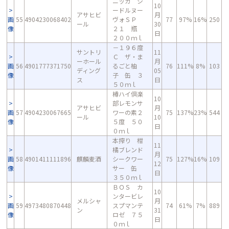
ニッカ シ
10
ードルヌー
アサヒビ
月
画
55
4904230068402
ヴォＳＰ
77
97%
16%
250
ール
30
像
２１ 瓶
日
２００ｍｌ
－１９６度
サントリ
11
Ｃ ザ・ま
ーホール
月
画
56
4901777371750
るごと柚
76
111%
8%
103
ディング
05
像
子 缶 ３
ス
日
５０ｍｌ
樽ハイ倶楽
10
部レモンサ
アサヒビ
月
画
57
4904230067665
ワーの素２
75
137%
23%
544
ール
10
像
５度 ５０
日
０ｍｌ
本搾り 柑
11
橘ブレンド
月
画
58
4901411111896
麒麟麦酒
シークワー
75
127%
16%
109
12
像
サー 缶
日
３５０ｍｌ
ＢＯＳ カ
10
ンタービレ
メルシャ
月
画
59
4973480870448
スプマンテ
74
61%
7%
889
ン
31
像
ロゼ ７５
日
０ｍｌ