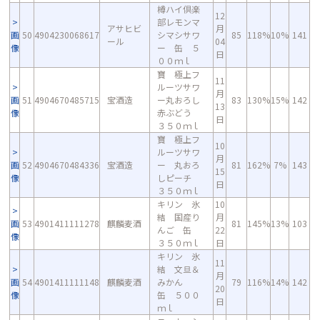
樽ハイ倶楽
12
部レモンマ
アサヒビ
月
画
50
4904230068617
シマシサワ
85
118%
10%
141
ール
04
像
ー 缶 ５
日
００ｍｌ
寶 極上フ
11
ルーツサワ
月
画
51
4904670485715
宝酒造
ー丸おろし
83
130%
15%
142
13
像
赤ぶどう
日
３５０ｍｌ
寶 極上フ
10
ルーツサワ
月
画
52
4904670484336
宝酒造
ー 丸おろ
81
162%
7%
143
15
像
しピーチ
日
３５０ｍｌ
キリン 氷
10
結 国産り
月
画
53
4901411111278
麒麟麦酒
81
145%
13%
103
んご 缶
22
像
３５０ｍｌ
日
キリン 氷
11
結 文旦＆
月
画
54
4901411111148
麒麟麦酒
みかん
79
116%
14%
142
20
像
缶 ５００
日
ｍｌ