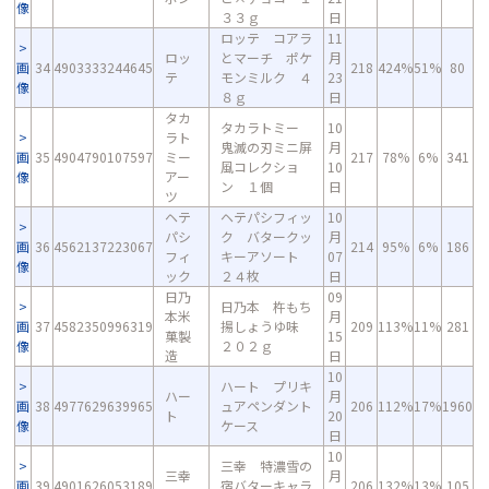
像
３３ｇ
日
ロッテ コアラ
11
ロッ
とマーチ ポケ
月
画
34
4903333244645
218
424%
51%
80
テ
モンミルク ４
23
像
８ｇ
日
タカ
タカラトミー
10
ラト
鬼滅の刃ミニ屏
月
画
35
4904790107597
ミー
217
78%
6%
341
風コレクショ
10
像
アー
ン １個
日
ツ
ヘテ
ヘテパシフィッ
10
パシ
ク バタークッ
月
画
36
4562137223067
214
95%
6%
186
フィ
キーアソート
07
像
ック
２４枚
日
日乃
09
日乃本 杵もち
本米
月
画
37
4582350996319
揚しょうゆ味
209
113%
11%
281
菓製
15
像
２０２ｇ
造
日
10
ハート プリキ
ハー
月
画
38
4977629639965
ュアペンダント
206
112%
17%
1960
ト
20
像
ケース
日
10
三幸 特濃雪の
三幸
月
画
39
4901626053189
宿バターキャラ
206
132%
13%
105