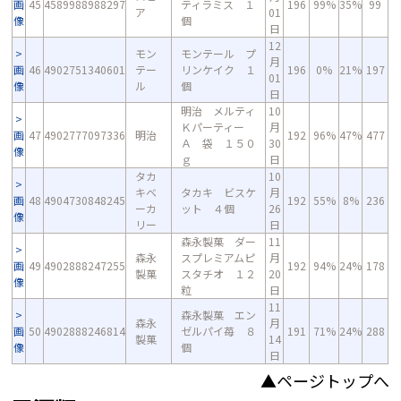
画
45
4589988988297
ティラミス １
196
99%
35%
99
ア
01
像
個
日
12
モン
モンテール プ
月
画
46
4902751340601
テー
リンケイク １
196
0%
21%
197
01
像
ル
個
日
明治 メルティ
10
Ｋパーティー
月
画
47
4902777097336
明治
192
96%
47%
477
Ａ 袋 １５０
30
像
ｇ
日
タカ
10
キベ
タカキ ビスケ
月
画
48
4904730848245
192
55%
8%
236
ーカ
ット ４個
26
像
リー
日
森永製菓 ダー
11
森永
スプレミアムピ
月
画
49
4902888247255
192
94%
24%
178
製菓
スタチオ １２
20
像
粒
日
11
森永製菓 エン
森永
月
画
50
4902888246814
ゼルパイ苺 ８
191
71%
24%
288
製菓
14
像
個
日
▲ページトップへ