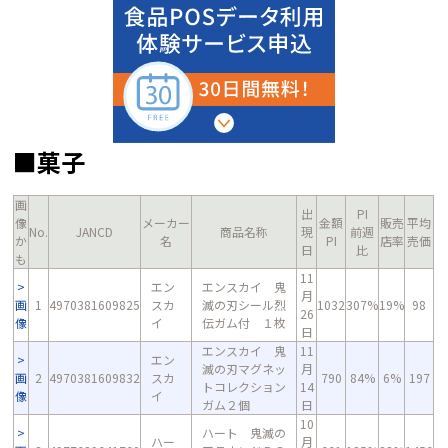
■菓子
画
出
PI
像
メーカー
金額
販売
平均
No.
JANCD
商品名称
現
前週
か
名
PI
店率
売価
日
比
も
11
エン
エンスカイ 鬼
月
画
1
4970381609825
スカ
滅の刃シール烈
1032
307%
19%
98
26
像
イ
伝ガム付 １枚
日
エンスカイ 鬼
11
エン
滅の刃マグネッ
月
画
2
4970381609832
スカ
790
84%
6%
197
トコレクション
14
像
イ
ガム２個
日
10
ハート 鬼滅の
ハー
月