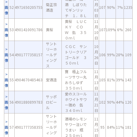
菊正宗
酒 しぼりた
月
画
52
4971650205755
107
90%
7%
1235
酒造
てギンリッ
03
像
チ １．８Ｌ
日
黄桜 ＬＵＣ
11
ＫＹ ＣＯ
月
画
53
4901410091786
黄桜
107
109%
6%
260
Ｗ 缶 ３５
10
像
０ｍｌ
日
サント
ＣＧＣ サン
10
リーホ
トリークリア
月
画
54
4901777358157
ールデ
106
99%
28%
109
ゴールド ３
26
像
ィング
５０ｍｌ
日
ス
寶 極上フル
11
ーツサワー丸
月
画
55
4904670485463
宝酒造
105
81%
39%
143
おろしゆず
13
像
３５０ｍｌ
日
愛のスコール
11
サッポ
ホワイトサワ
月
画
56
4901880899783
ロビー
102
90%
44%
120
ー強め 缶
21
像
ル
３４０ｍｌ
日
サント
酒場のレモン
11
リーホ
サワー注いで
月
画
57
4901777358355
ールデ
95
84%
11%
181
うまい 瓶
15
像
ィング
２５０ｍｌ
日