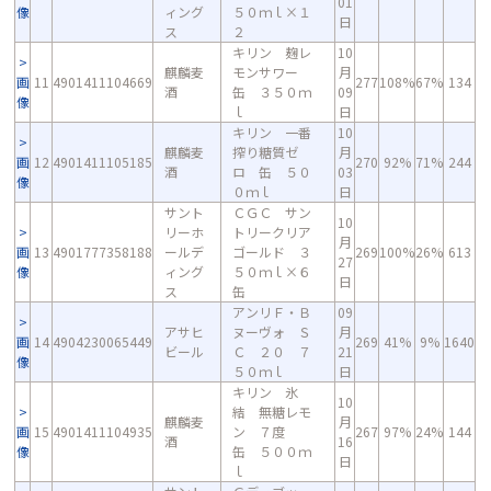
01
像
ィング
５０ｍｌ×１
日
ス
２
キリン 麹レ
10
麒麟麦
モンサワー
月
画
11
4901411104669
277
108%
67%
134
酒
缶 ３５０ｍ
09
像
ｌ
日
キリン 一番
10
麒麟麦
搾り糖質ゼ
月
画
12
4901411105185
270
92%
71%
244
酒
ロ 缶 ５０
03
像
０ｍｌ
日
サント
ＣＧＣ サン
10
リーホ
トリークリア
月
画
13
4901777358188
ールデ
ゴールド ３
269
100%
26%
613
27
像
ィング
５０ｍｌ×６
日
ス
缶
アンリＦ・Ｂ
09
アサヒ
ヌーヴォ Ｓ
月
画
14
4904230065449
269
41%
9%
1640
ビール
Ｃ ２０ ７
21
像
５０ｍｌ
日
キリン 氷
10
結 無糖レモ
麒麟麦
月
画
15
4901411104935
ン ７度
267
97%
24%
144
酒
16
像
缶 ５００ｍ
日
ｌ