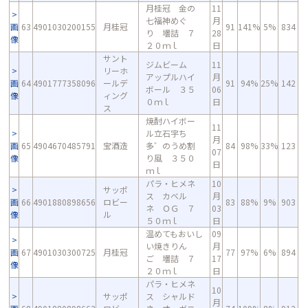
月桂冠 金の
11
七福神めぐ
月
画
63
4901030200155
月桂冠
91
141%
5%
834
り 壜詰 ７
28
像
２０ｍｌ
日
サント
ジムビーム
11
リーホ
アップルハイ
月
画
64
4901777358096
ールデ
91
94%
25%
142
ボール ３５
06
像
ィング
０ｍｌ
日
ス
焼酎ハイボー
11
ル立石宇ち
月
画
65
4904670485791
宝酒造
多゛のうめ割
84
98%
33%
123
07
像
り風 ３５０
日
ｍｌ
パラ・ヒメネ
10
サッポ
ス カベル
月
画
66
4901880898656
ロビー
83
88%
9%
903
ネ ＯＧ ７
03
像
ル
５０ｍｌ
日
温めてもおいし
09
い焼きりん
月
画
67
4901030300725
月桂冠
77
97%
6%
894
ご 壜詰 ７
17
像
２０ｍｌ
日
パラ・ヒメネ
10
サッポ
ス シャルド
月