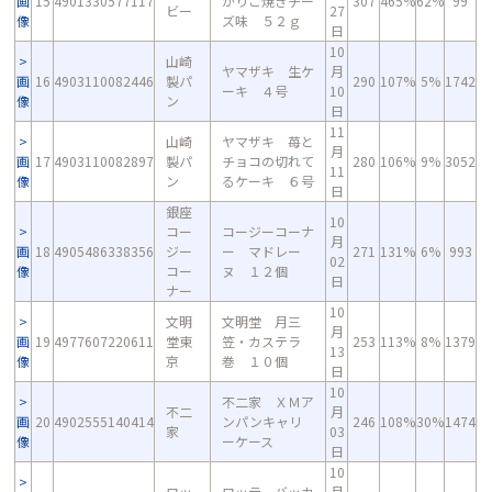
画
15
4901330577117
がりこ焼きチー
307
465%
62%
99
ビー
27
像
ズ味 ５２ｇ
日
10
山崎
ヤマザキ 生ケ
月
画
16
4903110082446
製パ
290
107%
5%
1742
ーキ ４号
10
像
ン
日
11
山崎
ヤマザキ 苺と
月
画
17
4903110082897
製パ
チョコの切れて
280
106%
9%
3052
11
像
ン
るケーキ ６号
日
銀座
10
コー
コージーコーナ
月
画
18
4905486338356
ジー
ー マドレー
271
131%
6%
993
02
像
コー
ヌ １２個
日
ナー
10
文明
文明堂 月三
月
画
19
4977607220611
堂東
笠・カステラ
253
113%
8%
1379
13
像
京
巻 １０個
日
10
不二家 ＸＭア
不二
月
画
20
4902555140414
ンパンキャリ
246
108%
30%
1474
家
03
像
ーケース
日
10
ロッ
ロッテ バッカ
月