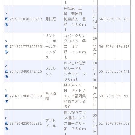
ｌ
月桂冠 上
11
撰 御神酒
月
画
74
4901030100202
月桂冠
純金箔入 壜
56
123%
8%
205
14
像
詰 １８０ｍ
日
ｌ
サント
スパークリン
10
リーホ
グワイン 雫
月
画
75
4901777355835
ールデ
音 ゆず
56
92%
11%
373
31
像
ィング
瓶 ３５０ｍ
日
ス
ｌ
おいしい無添
10
メルシ
加シードル
月
画
76
4973480342426
55
89%
15%
441
ャン
シナモン ５
31
像
００ｍｌ
日
ＮＩＰＰＯ
10
Ｎ ＰＲＥＭ
合同酒
月
画
77
4971980608820
ＩＵＭ福岡県
53
126%
6%
99
精
17
像
産あまおう３
日
５０
贅沢搾りプラ
09
ス柑橘ミック
アサヒ
月
画
78
4904230065791
スヨーグルト
51
96%
30%
103
ビール
12
像
缶 ３５０ｍ
日
ｌ