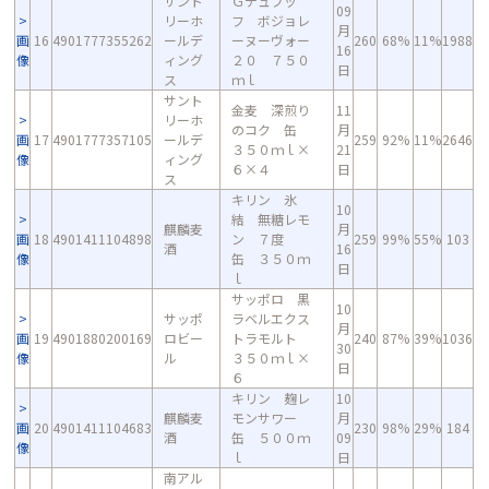
サント
Ｇデュブッ
09
リーホ
フ ボジョレ
月
画
16
4901777355262
ールデ
ーヌーヴォー
260
68%
11%
1988
16
像
ィング
２０ ７５０
日
ス
ｍｌ
サント
金麦 深煎り
11
リーホ
のコク 缶
月
画
17
4901777357105
ールデ
259
92%
11%
2646
３５０ｍｌ×
21
像
ィング
６×４
日
ス
キリン 氷
10
結 無糖レモ
麒麟麦
月
画
18
4901411104898
ン ７度
259
99%
55%
103
酒
16
像
缶 ３５０ｍ
日
ｌ
サッポロ 黒
10
サッポ
ラベルエクス
月
画
19
4901880200169
ロビー
トラモルト
240
87%
39%
1036
30
像
ル
３５０ｍｌ×
日
６
キリン 麹レ
10
麒麟麦
モンサワー
月
画
20
4901411104683
230
98%
29%
184
酒
缶 ５００ｍ
09
像
ｌ
日
南アル