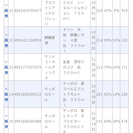
プスワ
ＣＧＣ レー
10
インア
ヌルージュボジ
月
画
21
4582410709477
218
47%
8%
929
ンドビ
ョレ ７５０
01
像
バレッ
ｍｌ
日
ジ
キリン 氷
10
結 無糖レモ
麒麟麦
月
画
22
4901411104959
ン ４度
214
99%
53%
102
酒
15
像
缶 ３５０ｍ
日
ｌ
サント
11
リーホ
金麦 深煎り
月
画
23
4901777357075
ールデ
のコク 缶
213
79%
16%
171
20
像
ィング
５００ｍｌ
日
ス
サッポロ 黒
10
サッポ
ラベルエクス
月
画
24
4901880200152
ロビー
トラモルト
201
92%
14%
243
30
像
ル
缶 ５００ｍ
日
ｌ
サッポロ 麦
11
サッポ
とホップ ダ
月
画
25
4901880200480
ロビー
ブルビター
191
84%
38%
676
14
像
ル
３５０ｍｌ×
日
６