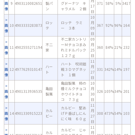
月
画
9
4903110082651
製パ
グドーナツ キ
371
58%
5%
3417
17
像
ン
ャラメル ２個
日
10
ロッ
ロッテ ラミ
月
画
10
4903333283873
367
92%
96%
164
テ
ー ３本
09
像
日
不二家カントリ
09
不二
ーＭチョコまみ
月
画
11
4902555271194
360
84%
21%
232
家
れミドルパック
25
像
１２７ｇ
日
11
ハート 呪術廻
ハー
月
画
12
4977629310147
戦３Ｄマグネッ
331
342%
14%
197
ト
27
像
ト １個
日
亀田製菓 柿の
10
亀田
種ミルクチョコ
月
画
13
4901313936535
326
105%
34%
201
製菓
ホワイトチョ
30
像
コ ７３ｇ
日
11
カルビー 堅あ
カル
月
画
14
4901330915223
げＰ香ばしにん
308
473%
54%
103
ビー
27
像
にく味 ６０ｇ
日
11
カルビー じゃ
カル
月