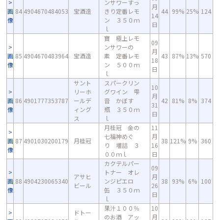
ンサワーすっ
月
画
84
4904670484053
宝酒造
きり定番レモ
44
99%
25%
124
14
像
ン ３５０ｍ
日
ｌ
寶 極上レモ
09
ンサワーの
月
画
85
4904670483964
宝酒造
素 定番レモ
43
87%
13%
570
18
像
ン ５００ｍ
日
ｌ
サント
スパークリン
10
リーホ
グワイン 雫
月
画
86
4901777353787
ールデ
音 かぼす
42
81%
8%
374
31
像
ィング
瓶 ３５０ｍ
日
ス
ｌ
月桂冠 金の
11
七福神めぐ
月
画
87
4901030200179
月桂冠
38
121%
9%
360
り 壜詰 ３
16
像
００ｍｌ
日
カクテルパー
09
トナー オレ
アサヒ
月
画
88
4904230065340
ンジピエロ
38
93%
6%
100
ビール
26
像
缶 ３５０ｍ
日
ｌ
果汁１００％
10
ドトー
のお酒 アッ
月