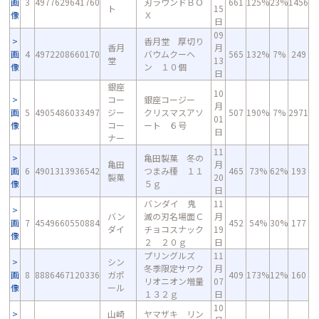
画
3
4977629641760
刃ラウンドＢＯ
661
125%
23%
1456
ト
15
像
Ｘ
日
09
香月堂 厚切り
香月
月
画
4
4972208660170
バウムクーヘ
565
132%
7%
249
堂
13
像
ン １０個
日
銀座
10
コー
銀座コージー
月
画
5
4905486033497
ジー
クリスマスアソ
507
190%
7%
2971
01
像
コー
ート ６号
日
ナー
11
亀田製菓 冬の
亀田
月
画
6
4901313936542
つまみ種 １１
465
73%
62%
193
製菓
20
像
５ｇ
日
バンダイ 鬼
11
バン
滅の刃名場面Ｃ
月
画
7
4549660550884
452
54%
30%
177
ダイ
チョコスナック
19
像
２ ２０ｇ
日
プリングルズ
11
シン
冬季限定サワク
月
画
8
8886467120336
ガポ
409
173%
12%
160
リオニオン増量
07
像
ール
１３２ｇ
日
10
山崎
ヤマザキ リン