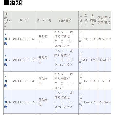
■酒類
画
出
金
PI
像
販売
平均
No.
JANCD
メーカー名
商品名称
現
額
前週
か
店率
売価
日
PI
比
も
キリン 一番
10
麒麟麦
搾り糖質ゼ
月
画
1
4901411105161
705
96%
89%
1037
酒
ロ 缶 ３５
03
像
０ｍｌ×６
日
キリン 一番
10
搾り糖質ゼ
麒麟麦
月
画
2
4901411105178
ロ 缶 ３５
437
117%
23%
4093
酒
03
像
０ｍｌ×６×
日
４
キリン 一番
10
麒麟麦
搾り糖質ゼ
月
画
3
4901411105147
367
89%
91%
184
酒
ロ 缶 ３５
02
像
０ｍｌ
日
キリン 一番
10
搾り糖質ゼ
麒麟麦
月
画
4
4901411105222
ロ 缶 ５０
354
121%
6%
5485
酒
05
像
０ｍｌ×６×
日
４