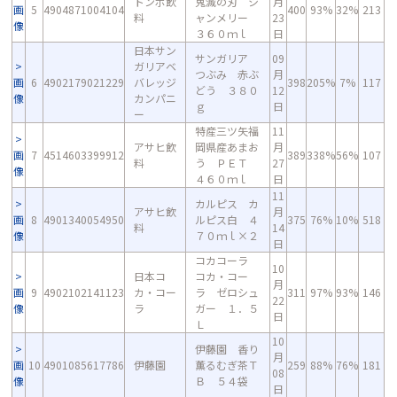
トンボ飲
鬼滅の刃 シ
月
画
5
4904871004104
400
93%
32%
213
料
ャンメリー
23
像
３６０ｍｌ
日
日本サン
サンガリア
09
ガリアベ
つぶみ 赤ぶ
月
画
6
4902179021229
バレッジ
398
205%
7%
117
どう ３８０
12
像
カンパニ
ｇ
日
ー
特産三ツ矢福
11
アサヒ飲
岡県産あまお
月
画
7
4514603399912
389
338%
56%
107
料
う ＰＥＴ
27
像
４６０ｍｌ
日
11
カルピス カ
アサヒ飲
月
画
8
4901340054950
ルピス白 ４
375
76%
10%
518
料
14
像
７０ｍｌ×２
日
コカコーラ
10
日本コ
コカ・コー
月
画
9
4902102141123
カ・コー
ラ ゼロシュ
311
97%
93%
146
22
像
ラ
ガー １．５
日
Ｌ
10
伊藤園 香り
月
画
10
4901085617786
伊藤園
薫るむぎ茶Ｔ
259
88%
76%
181
08
像
Ｂ ５４袋
日