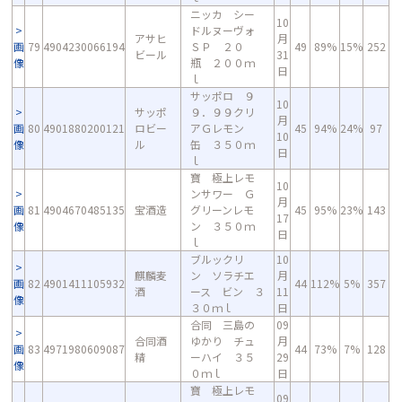
ニッカ シー
10
ドルヌーヴォ
アサヒ
月
画
79
4904230066194
ＳＰ ２０
49
89%
15%
252
ビール
31
像
瓶 ２００ｍ
日
ｌ
サッポロ ９
10
サッポ
９．９９クリ
月
画
80
4901880200121
ロビー
アＧレモン
45
94%
24%
97
10
像
ル
缶 ３５０ｍ
日
ｌ
寶 極上レモ
10
ンサワー Ｇ
月
画
81
4904670485135
宝酒造
グリーンレモ
45
95%
23%
143
17
像
ン ３５０ｍ
日
ｌ
ブルックリ
10
麒麟麦
ン ソラチエ
月
画
82
4901411105932
44
112%
5%
357
酒
ース ビン ３
11
像
３０ｍｌ
日
合同 三島の
09
合同酒
ゆかり チュ
月
画
83
4971980609087
44
73%
7%
128
精
ーハイ ３５
29
像
０ｍｌ
日
寶 極上レモ
09