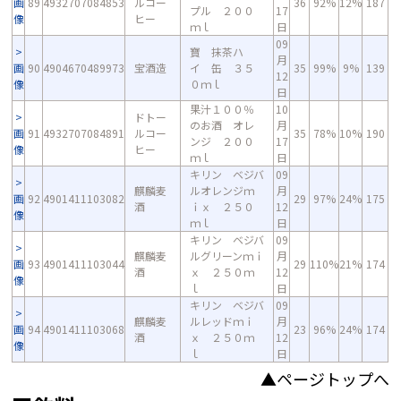
画
89
4932707084853
ルコー
36
92%
12%
187
プル ２００
17
像
ヒー
ｍｌ
日
09
寶 抹茶ハ
月
画
90
4904670489973
宝酒造
イ 缶 ３５
35
99%
9%
139
12
像
０ｍｌ
日
果汁１００％
10
ドトー
のお酒 オレ
月
画
91
4932707084891
ルコー
35
78%
10%
190
ンジ ２００
17
像
ヒー
ｍｌ
日
キリン ベジバ
09
麒麟麦
ルオレンジｍ
月
画
92
4901411103082
29
97%
24%
175
酒
ｉｘ ２５０
12
像
ｍｌ
日
キリン ベジバ
09
麒麟麦
ルグリーンｍｉ
月
画
93
4901411103044
29
110%
21%
174
酒
ｘ ２５０ｍ
12
像
ｌ
日
キリン ベジバ
09
麒麟麦
ルレッドｍｉ
月
画
94
4901411103068
23
96%
24%
174
酒
ｘ ２５０ｍ
12
像
ｌ
日
▲ページトップへ