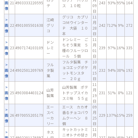
画
21
4903333220595
243
93%
95%
164
テ
ス １０粒
09
像
日
グリコ カプリ
11
江崎
コＭウインター
月
画
22
4901005501638
グリ
242
712%
9%
272
Ｐ 大袋 １０
28
像
コ
本
日
ドンレミー ご
11
ドン
ちそう果実 ５
月
画
23
4907174103109
レミ
239
97%
16%
335
種のフルーツロ
01
像
ー
ール ５個
日
フルタ製菓 チ
10
フル
ョコエッグポケ
月
画
24
4902501209769
タ製
232
94%
38%
192
ットモンスタ
15
像
菓
ー ２０ｇ
日
11
山芳製菓 ポテ
山芳
月
画
25
4903084403124
トチップスイカ
231
51%
8%
121
製菓
19
像
スミ味 ５５ｇ
日
エー
エース カカオ
09
スベ
香るチョコバウ
月
画
26
4970055205179
229
137%
15%
259
ーカ
ムクーヘン ８
25
像
リー
個
日
キットカットミ
11
ネス
ニオトナの甘さ
月
画
27
4902201176897
レ日
227
86%
45%
242