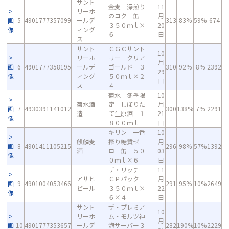
サント
金麦 深煎り
11
リーホ
のコク 缶
月
画
5
4901777357099
ールデ
313
83%
59%
674
３５０ｍｌ×
20
像
ィング
６
日
ス
サント
ＣＧＣサント
10
リーホ
リー クリア
月
画
6
4901777358195
ールデ
ゴールド ３
310
92%
8%
2392
29
像
ィング
５０ｍｌ×２
日
ス
４
菊水 冬季限
10
菊水酒
定 しぼりた
月
画
7
4930391141012
300
138%
7%
2291
造
て生原酒 １
21
像
８００ｍｌ
日
キリン 一番
10
麒麟麦
搾り糖質ゼ
月
画
8
4901411105215
296
98%
57%
1392
酒
ロ 缶 ５０
03
像
０ｍｌ×６
日
ザ・リッチ
11
アサヒ
ＣＰパック
月
画
9
4901004053466
291
95%
10%
2649
ビール
３５０ｍｌ×
22
像
６×４
日
サント
ザ・プレミア
10
リーホ
ム・モルツ神
月
画
10
4901777353657
ールデ
泡サーバー３
282
190%
10%
2229