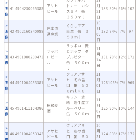
アサヒ
トナー カシ
月
画
41
4904230065388
133
80%
66%
102
ビール
スＳＰ 缶
21
像
３５０ｍｌ
日
10
くらしモア
日本流
月
画
42
4902160340988
爽生 缶 ３
132
94%
7%
97
通産業
09
像
５０ｍｌ
日
サッポロ 麦
11
サッポ
とホップ ダ
月
画
43
4901880200473
ロビー
ブルビター
131
78%
12%
171
14
像
ル
缶 ５００ｍ
日
ｌ
クリアアサ
11
アサヒ
ヒ 冬の旨
月
画
44
4901004053381
128
108%
7%
969
ビール
口 缶 ５０
01
像
０ｍｌ×６
日
キリン 氷
11
結 岩手産ブ
麒麟麦
月
画
45
4901411104386
ルーベリー
125
90%
10%
144
酒
07
像
缶 ５００ｍ
日
ｌ
クリアアサ
10
アサヒ
ヒ 冬の旨
月
画
46
4901004053343
124
83%
17%
172
ビール
口 缶 ５０
31
像