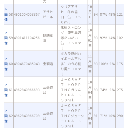
ス
クリアアサ
10
アサヒ
ヒ 冬の旨
月
画
58
4901004053367
94
87%
48%
121
ビール
口 缶 ３５
31
像
０ｍｌ
日
氷結ストロン
10
グ 鹿児島辺
麒麟麦
月
画
59
4901411104256
塚だいだい
93
92%
14%
102
酒
01
像
缶 ３５０ｍ
日
ｌ
タカラ焼酎ハ
11
イボール宇ち
月
画
60
4904670485043
宝酒造
多゛のうめ割
93
100%
9%
175
08
像
り風５００ｍ
日
ｌ
Ｊ－ＣＲＡＦ
10
Ｔ ＨＯＰＰ
三菱食
月
画
61
4962840966693
ＩＮＧガツん
93
74%
9%
275
品
04
像
とＩＰＡ ３
日
５０ｍｌ
Ｊ－ＣＲＡＦ
10
Ｔ ＨＯＰＰ
三菱食
月
画
62
4962840966709
ＩＮＧジューシ
91
71%
10%
290
品
04
像
ーＩＰＡ ３
日
５０ｍｌ