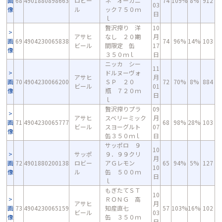
画
68
4901880898663
ロビー
ネ オーガニ
74
109%
8%
912
03
像
ル
ック７５０ｍ
日
ｌ
贅沢搾り 洋
10
アサヒ
なし ２０期
月
画
69
4904230065838
74
96%
14%
103
ビール
間限定 缶
17
像
３５０ｍｌ
日
ニッカ シー
11
ドルヌーヴォ
アサヒ
月
画
70
4904230066200
ＳＰ ２０
72
70%
8%
884
ビール
01
像
瓶 ７２０ｍ
日
ｌ
贅沢搾りプラ
09
アサヒ
スベリーミック
月
画
71
4904230065777
68
98%
28%
103
ビール
スヨーグルト
07
像
缶３５０ｍｌ
日
サッポロ ９
10
サッポ
９．９９クリ
月
画
72
4901880200138
ロビー
アＧレモン
65
94%
5%
127
10
像
ル
缶 ５００ｍ
日
ｌ
もぎたてＳＴ
10
ＲＯＮＧ 高
アサヒ
月
画
73
4904230065159
知産直七
57
103%
16%
102
ビール
03
像
缶 ３５０ｍ
日