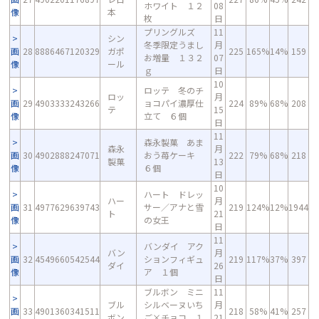
ホワイト １２
08
像
本
枚
日
プリングルズ
11
シン
冬季限定うまし
月
画
28
8886467120329
ガポ
225
165%
14%
159
お増量 １３２
07
像
ール
ｇ
日
10
ロッテ 冬のチ
ロッ
月
画
29
4903333243266
ョコパイ濃厚仕
224
89%
68%
208
テ
15
像
立て ６個
日
11
森永製菓 あま
森永
月
画
30
4902888247071
おう苺ケーキ
222
79%
68%
218
製菓
13
像
６個
日
10
ハート ドレッ
ハー
月
画
31
4977629639743
サー／アナと雪
219
124%
12%
1944
ト
21
像
の女王
日
11
バンダイ アク
バン
月
画
32
4549660542544
ションフィギュ
219
117%
37%
397
ダイ
26
像
ア １個
日
ブルボン ミニ
11
ブル
シルベーヌいち
月
画
33
4901360341511
218
58%
41%
257
ボン
ご×チョコ １
21