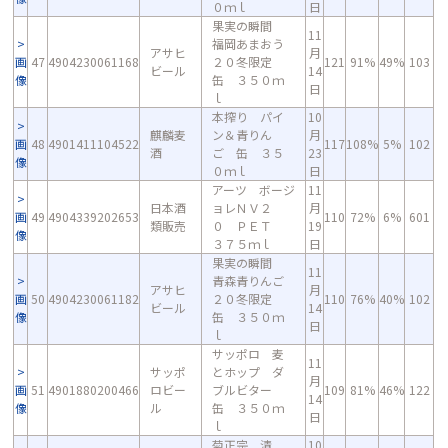
０ｍｌ
日
果実の瞬間
11
福岡あまおう
アサヒ
月
画
47
4904230061168
２０冬限定
121
91%
49%
103
ビール
14
像
缶 ３５０ｍ
日
ｌ
本搾り パイ
10
麒麟麦
ン＆青りん
月
画
48
4901411104522
117
108%
5%
102
酒
ご 缶 ３５
23
像
０ｍｌ
日
アーツ ボージ
11
日本酒
ョレＮＶ２
月
画
49
4904339202653
110
72%
6%
601
類販売
０ ＰＥＴ
19
像
３７５ｍｌ
日
果実の瞬間
11
青森青りんご
アサヒ
月
画
50
4904230061182
２０冬限定
110
76%
40%
102
ビール
14
像
缶 ３５０ｍ
日
ｌ
サッポロ 麦
11
サッポ
とホップ ダ
月
画
51
4901880200466
ロビー
ブルビター
109
81%
46%
122
14
像
ル
缶 ３５０ｍ
日
ｌ
菊正宗 清
10