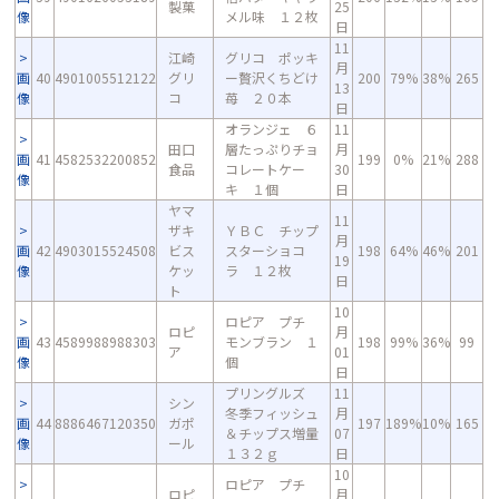
製菓
25
像
メル味 １２枚
日
11
江崎
グリコ ポッキ
月
画
40
4901005512122
グリ
ー贅沢くちどけ
200
79%
38%
265
13
像
コ
苺 ２０本
日
オランジェ ６
11
田口
層たっぷりチョ
月
画
41
4582532200852
199
0%
21%
288
食品
コレートケー
30
像
キ １個
日
ヤマ
11
ザキ
ＹＢＣ チップ
月
画
42
4903015524508
ビス
スターショコ
198
64%
46%
201
19
像
ケッ
ラ １２枚
日
ト
10
ロピア プチ
ロピ
月
画
43
4589988988303
モンブラン １
198
99%
36%
99
ア
01
像
個
日
プリングルズ
11
シン
冬季フィッシュ
月
画
44
8886467120350
ガポ
197
189%
10%
165
＆チップス増量
07
像
ール
１３２ｇ
日
10
ロピア プチ
ロピ
月