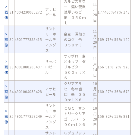
カルピスサワ
11
ー 濃い贅沢
アサヒ
月
画
31
4904230065272
濃厚いちご
177
466%
47%
143
ビール
28
像
缶 ３５０ｍ
日
ｌ
サント
11
リーホ
金麦 深煎り
月
画
32
4901777355415
ールデ
のコク 缶
169
71%
59%
122
20
像
ィング
３５０ｍｌ
日
ス
サッポロ 麦
11
サッポ
とホップ ダ
月
画
33
4901880200497
ロビー
ブルビター
166
91%
7%
970
14
像
ル
５００ｍｌ×
日
６
クリアアサ
10
アサヒ
ヒ 冬の旨
月
画
34
4901004053428
160
87%
36%
678
ビール
口 缶 ３５
31
像
０ｍｌ×６
日
サント
ＣＧＣ サン
10
リーホ
トリークリア
月
画
35
4901777358249
ールデ
156
92%
15%
891
ゴールド ５
28
像
ィング
００ｍｌ×６
日
ス
サント
Ｇデュブッフ