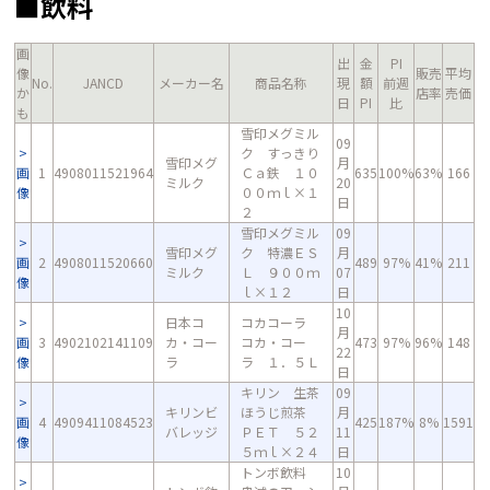
■飲料
画
出
金
PI
像
販売
平均
No.
JANCD
メーカー名
商品名称
現
額
前週
か
店率
売価
日
PI
比
も
雪印メグミル
09
ク すっきり
雪印メグ
月
画
1
4908011521964
Ｃａ鉄 １０
635
100%
63%
166
ミルク
20
像
００ｍｌ×１
日
２
雪印メグミル
09
雪印メグ
ク 特濃ＥＳ
月
画
2
4908011520660
489
97%
41%
211
ミルク
Ｌ ９００ｍ
07
像
ｌ×１２
日
10
日本コ
コカコーラ
月
画
3
4902102141109
カ・コー
コカ・コー
473
97%
96%
148
22
像
ラ
ラ １．５Ｌ
日
キリン 生茶
09
キリンビ
ほうじ煎茶
月
画
4
4909411084523
425
187%
8%
1591
バレッジ
ＰＥＴ ５２
11
像
５ｍｌ×２４
日
トンボ飲料
10