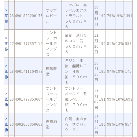
サッポロ 黒
10
サッポ
ラベルエクス
月
画
26
4901880200176
ロビー
トラモルト
190
79%
9%
1391
31
像
ル
５００ｍｌ×
日
６
サント
金麦 深煎り
11
リーホ
のコク 缶
月
画
27
4901777357112
ールデ
190
81%
13%
959
５００ｍｌ×
20
像
ィング
６
日
ス
キリン 氷
10
結 無糖レモ
麒麟麦
月
画
28
4901411104973
ン ４度
185
94%
19%
145
酒
16
像
缶 ５００ｍ
日
ｌ
サント
サントリー
11
リーホ
オールド 丑
月
画
29
4901777353664
ールデ
歳ラベル
181
99%
10%
1693
02
像
ィング
瓶 ７００ｍ
日
ス
ｌ
11
白鶴 金のま
白鶴酒
月
画
30
4902650050663
る サケパッ
180
98%
14%
854
造
13
像
ク ２Ｌ
日