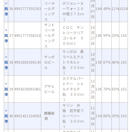
09
リーホ
ボジョレーヌ
月
画
36
4901777355293
ールデ
ーヴォー２０
144
49%
11%
1024
07
像
ィング
中瓶３７５ｍ
日
ス
ｌ
サント
ＣＧＣ サン
10
リーホ
トリークリア
月
画
37
4901777358218
ールデ
140
99%
25%
156
ゴールド ５
27
像
ィング
００ｍｌ
日
ス
サッポロ 黒
10
サッポ
ラベルエクス
月
画
38
4901880200145
ロビー
トラモルト
138
87%
46%
183
30
像
ル
缶 ３５０ｍ
日
ｌ
カクテルパー
11
トナー シャ
アサヒ
月
画
39
4904230065401
ルドネＳＰ
136
78%
65%
102
ビール
21
像
缶 ３５０ｍ
日
ｌ
キリン 氷
11
結 岩手産ブ
麒麟麦
月
画
40
4901411104362
ルーベリー
134
88%
39%
103
酒
06
像
缶 ３５０ｍ
日
ｌ
カクテルパー
11