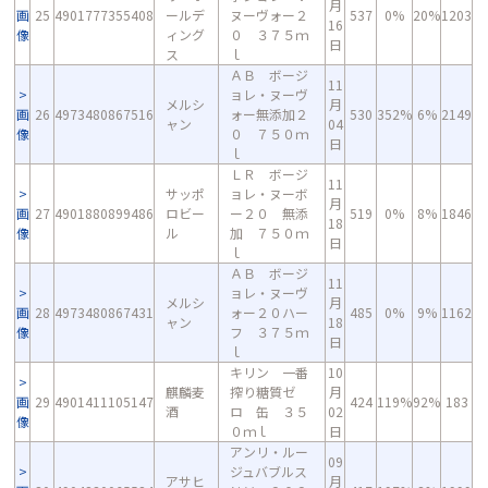
月
画
25
4901777355408
ールデ
ヌーヴォー２
537
0%
20%
1203
16
像
ィング
０ ３７５ｍ
日
ス
ｌ
ＡＢ ボージ
11
ョレ・ヌーヴ
メルシ
月
画
26
4973480867516
ォー無添加２
530
352%
6%
2149
ャン
04
像
０ ７５０ｍ
日
ｌ
ＬＲ ボージ
11
サッポ
ョレ・ヌーボ
月
画
27
4901880899486
ロビー
ー２０ 無添
519
0%
8%
1846
18
像
ル
加 ７５０ｍ
日
ｌ
ＡＢ ボージ
11
ョレ・ヌーヴ
メルシ
月
画
28
4973480867431
ォー２０ハー
485
0%
9%
1162
ャン
18
像
フ ３７５ｍ
日
ｌ
キリン 一番
10
麒麟麦
搾り糖質ゼ
月
画
29
4901411105147
424
119%
92%
183
酒
ロ 缶 ３５
02
像
０ｍｌ
日
アンリ・ルー
09
ジュバブルス
アサヒ
月