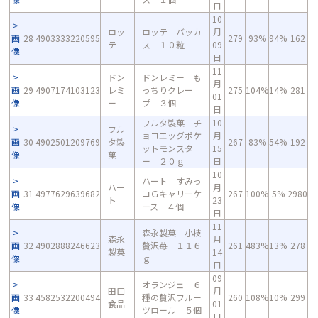
日
10
ロッ
ロッテ バッカ
月
画
28
4903333220595
279
93%
94%
162
テ
ス １０粒
09
像
日
11
ドン
ドンレミー も
月
画
29
4907174103123
レミ
っちりクレー
275
104%
14%
281
01
像
ー
プ ３個
日
フルタ製菓 チ
10
フル
ョコエッグポケ
月
画
30
4902501209769
タ製
267
83%
54%
192
ットモンスタ
15
像
菓
ー ２０ｇ
日
10
ハート すみっ
ハー
月
画
31
4977629639682
コＧキャリーケ
267
100%
5%
2980
ト
23
像
ース ４個
日
11
森永製菓 小枝
森永
月
画
32
4902888246623
贅沢苺 １１６
261
483%
13%
278
製菓
14
像
ｇ
日
09
オランジェ ６
田口
月
画
33
4582532200494
種の贅沢フルー
260
108%
10%
299
食品
01
像
ツロール ５個
日