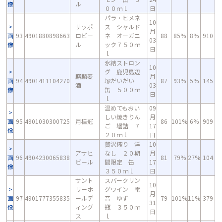
像
ル
００ｍｌ
日
パラ・ヒメネ
10
サッポ
ス シャルド
月
画
93
4901880898663
ロビー
ネ オーガニ
88
85%
8%
910
03
像
ル
ック７５０ｍ
日
ｌ
氷結ストロン
10
グ 鹿児島辺
麒麟麦
月
画
94
4901411104270
塚だいだい
87
93%
5%
145
酒
03
像
缶 ５００ｍ
日
ｌ
温めてもおい
09
しい焼きりん
月
画
95
4901030300725
月桂冠
86
101%
6%
909
ご 壜詰 ７
17
像
２０ｍｌ
日
贅沢搾り 洋
10
アサヒ
なし ２０期
月
画
96
4904230065838
81
79%
27%
104
ビール
間限定 缶
17
像
３５０ｍｌ
日
サント
スパークリン
10
リーホ
グワイン 雫
月
画
97
4901777355835
ールデ
音 ゆず
79
101%
11%
379
31
像
ィング
瓶 ３５０ｍ
日
ス
ｌ