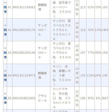
11
結 岩手産ブ
麒麟麦
月
画
61
4901411104362
ルーベリー
213
51%
70%
103
酒
06
像
缶 ３５０ｍ
日
ｌ
サッポロ 黒
10
サッポ
ラベルエクス
月
画
62
4901880200176
ロビー
トラモルト
210
76%
13%
1404
31
像
ル
５００ｍｌ×
日
６
サッポロ 黒
10
サッポ
ラベルエクス
月
画
63
4901880200145
ロビー
トラモルト
197
77%
58%
184
30
像
ル
缶 ３５０ｍ
日
ｌ
キリン 氷
10
結 無糖レモ
麒麟麦
月
画
64
4901411104973
ン ４度
193
118%
20%
145
酒
16
像
缶 ５００ｍ
日
ｌ
クリアアサ
11
ヒ 冬の旨
アサヒ
月
画
65
4901004053435
口 缶 ３５
186
90%
6%
2667
ビール
01
像
０ｍｌ×６×
日
４
クリアアサ
10