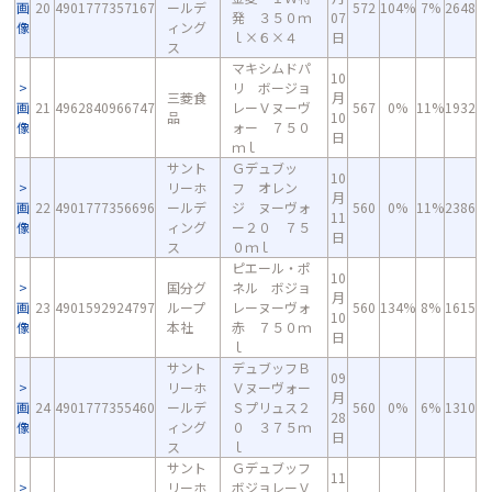
画
20
4901777357167
ールデ
572
104%
7%
2648
発 ３５０ｍ
07
像
ィング
ｌ×６×４
日
ス
マキシムドパ
10
リ ボージョ
三菱食
月
画
21
4962840966747
レーＶヌーヴ
567
0%
11%
1932
品
10
像
ォー ７５０
日
ｍｌ
サント
Ｇデュブッ
10
リーホ
フ オレン
月
画
22
4901777356696
ールデ
ジ ヌーヴォ
560
0%
11%
2386
11
像
ィング
ー２０ ７５
日
ス
０ｍｌ
ピエール・ポ
10
国分グ
ネル ボジョ
月
画
23
4901592924797
ループ
レーヌーヴォ
560
134%
8%
1615
10
像
本社
赤 ７５０ｍ
日
ｌ
サント
デュブッフＢ
09
リーホ
Ｖヌーヴォー
月
画
24
4901777355460
ールデ
Ｓプリュス２
560
0%
6%
1310
28
像
ィング
０ ３７５ｍ
日
ス
ｌ
サント
Ｇデュブッフ
11
リーホ
ボジョレーＶ