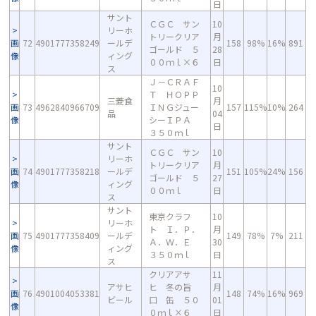
日
サント
ＣＧＣ サン
10
リーホ
トリークリア
月
画
72
4901777358249
ールデ
158
98%
16%
891
ゴールド ５
28
像
ィング
００ｍｌ×６
日
ス
Ｊ－ＣＲＡＦ
10
Ｔ ＨＯＰＰ
三菱食
月
画
73
4962840966709
ＩＮＧジュー
157
115%
10%
264
品
04
像
シーＩＰＡ
日
３５０ｍｌ
サント
ＣＧＣ サン
10
リーホ
トリークリア
月
画
74
4901777358218
ールデ
151
105%
24%
156
ゴールド ５
27
像
ィング
００ｍｌ
日
ス
サント
東京クラフ
10
リーホ
ト Ｉ．Ｐ．
月
画
75
4901777358409
ールデ
149
78%
7%
211
Ａ．Ｗ．Ｅ
30
像
ィング
３５０ｍｌ
日
ス
クリアアサ
11
アサヒ
ヒ 冬の旨
月
画
76
4901004053381
148
74%
16%
969
ビール
口 缶 ５０
01
像
０ｍｌ×６
日