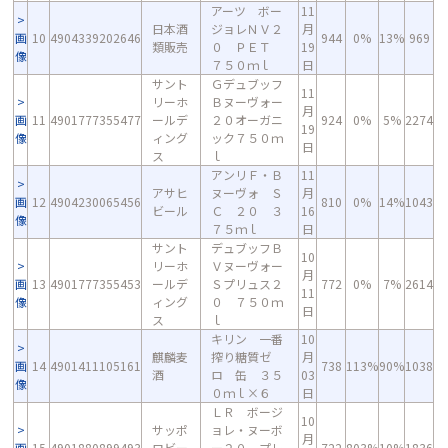
アーツ ボー
11
日本酒
ジョレＮＶ２
月
画
10
4904339202646
944
0%
13%
969
類販売
０ ＰＥＴ
19
像
７５０ｍｌ
日
サント
Ｇデュブッフ
11
リーホ
Ｂヌーヴォー
月
画
11
4901777355477
ールデ
２０オーガニ
924
0%
5%
2274
19
像
ィング
ック７５０ｍ
日
ス
ｌ
アンリＦ・Ｂ
11
アサヒ
ヌーヴォ Ｓ
月
画
12
4904230065456
810
0%
14%
1043
ビール
Ｃ ２０ ３
16
像
７５ｍｌ
日
サント
デュブッフＢ
10
リーホ
Ｖヌーヴォー
月
画
13
4901777355453
ールデ
Ｓプリュス２
772
0%
7%
2614
11
像
ィング
０ ７５０ｍ
日
ス
ｌ
キリン 一番
10
麒麟麦
搾り糖質ゼ
月
画
14
4901411105161
738
113%
90%
1038
酒
ロ 缶 ３５
03
像
０ｍｌ×６
日
ＬＲ ボージ
10
サッポ
ョレ・ヌーボ
月
画
15
4901880899493
ロビー
ー２０ プレ
722
803%
10%
1836