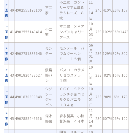
不二家 カント
11
不二
リーマアム薫る
月
画
40
4902555179100
240
419%
29%
157
家
ラムレーズ ８
14
像
枚
日
10
不二家 ＸＭア
不二
月
画
41
4902555140414
ンパンキャリー
239
102%
36%
1473
家
03
像
ケース
日
09
モン
モンテール バ
月
画
42
4902751338646
テー
ウムクーヘン
236
129%
32%
302
01
像
ル
ミニ １５個
日
10
敷島
パスコ カラメ
月
画
43
4901820433527
製パ
リゼカステラ
233
82%
16%
100
01
像
ン
１個
日
シジ
ＣＧＣ ＳＰク
10
シー
ランチチョコミ
月
画
44
4901870300848
233
90%
6%
170
ジャ
ルク＆バニラ
01
像
パン
１３４ｇ
日
11
森永
森永製菓 小枝
月
画
45
4902888246616
230
607%
26%
122
製菓
贅沢苺 ４４本
14
像
日
明治 メルティ
10