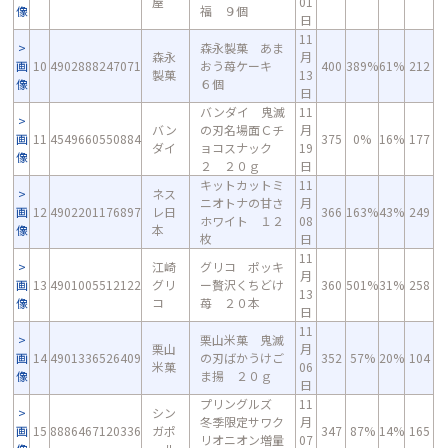
屋
01
像
福 ９個
日
11
森永製菓 あま
森永
月
画
10
4902888247071
おう苺ケーキ
400
389%
61%
212
製菓
13
像
６個
日
バンダイ 鬼滅
11
バン
の刃名場面Ｃチ
月
画
11
4549660550884
375
0%
16%
177
ダイ
ョコスナック
19
像
２ ２０ｇ
日
キットカットミ
11
ネス
ニオトナの甘さ
月
画
12
4902201176897
レ日
366
163%
43%
249
ホワイト １２
08
像
本
枚
日
11
江崎
グリコ ポッキ
月
画
13
4901005512122
グリ
ー贅沢くちどけ
360
501%
31%
258
13
像
コ
苺 ２０本
日
11
栗山米菓 鬼滅
栗山
月
画
14
4901336526409
の刃ばかうけご
352
57%
20%
104
米菓
06
像
ま揚 ２０ｇ
日
プリングルズ
11
シン
冬季限定サワク
月
画
15
8886467120336
ガポ
347
87%
14%
165
リオニオン増量
07