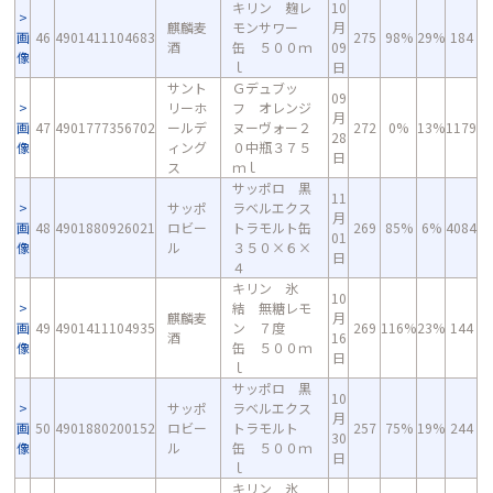
キリン 麹レ
10
麒麟麦
モンサワー
月
画
46
4901411104683
275
98%
29%
184
酒
缶 ５００ｍ
09
像
ｌ
日
サント
Ｇデュブッ
09
リーホ
フ オレンジ
月
画
47
4901777356702
ールデ
ヌーヴォー２
272
0%
13%
1179
28
像
ィング
０中瓶３７５
日
ス
ｍｌ
サッポロ 黒
11
サッポ
ラベルエクス
月
画
48
4901880926021
ロビー
トラモルト缶
269
85%
6%
4084
01
像
ル
３５０×６×
日
４
キリン 氷
10
結 無糖レモ
麒麟麦
月
画
49
4901411104935
ン ７度
269
116%
23%
144
酒
16
像
缶 ５００ｍ
日
ｌ
サッポロ 黒
10
サッポ
ラベルエクス
月
画
50
4901880200152
ロビー
トラモルト
257
75%
19%
244
30
像
ル
缶 ５００ｍ
日
ｌ
キリン 氷