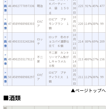
Ｋパーティー
月
画
46
4902777097336
明治
225
91%
45%
477
Ａ 袋 １５０
30
像
ｇ
日
10
ロピア プチ
ロピ
月
画
47
4589988988303
モンブラン １
220
114%
38%
99
ア
01
像
個
日
10
ロッテ 冬のチ
ロッ
月
画
48
4903333243266
ョコパイ濃厚仕
214
80%
69%
209
テ
15
像
立て ６個
日
不二家 カント
11
不二
リーマアム焦が
月
画
49
4902555179117
213
480%
27%
156
家
しキャラメル
14
像
８枚
日
10
ロピア プチ
ロピ
月
画
50
4589988988297
ティラミス １
211
112%
36%
99
ア
01
像
個
日
▲ページトップへ
■酒類
画