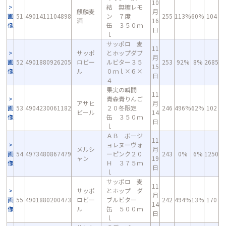
10
結 無糖レモ
麒麟麦
月
画
51
4901411104898
ン ７度
255
113%
60%
104
酒
16
像
缶 ３５０ｍ
日
ｌ
サッポロ 麦
11
サッポ
とホップダブ
月
画
52
4901880926205
ロビー
ルビター３５
253
92%
8%
2685
15
像
ル
０ｍｌ×６×
日
４
果実の瞬間
11
青森青りんご
アサヒ
月
画
53
4904230061182
２０冬限定
246
496%
62%
102
ビール
14
像
缶 ３５０ｍ
日
ｌ
ＡＢ ボージ
11
ョレヌーヴォ
メルシ
月
画
54
4973480867479
ーピンク２０
243
0%
6%
1250
ャン
19
像
Ｈ ３７５ｍ
日
ｌ
サッポロ 麦
11
サッポ
とホップ ダ
月
画
55
4901880200473
ロビー
ブルビター
242
494%
13%
170
14
像
ル
缶 ５００ｍ
日
ｌ