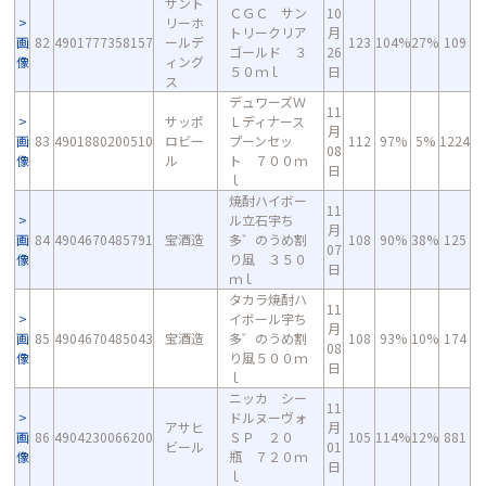
サント
ＣＧＣ サン
10
リーホ
トリークリア
月
画
82
4901777358157
ールデ
123
104%
27%
109
ゴールド ３
26
像
ィング
５０ｍｌ
日
ス
デュワーズＷ
11
サッポ
Ｌディナース
月
画
83
4901880200510
ロビー
プーンセッ
112
97%
5%
1224
08
像
ル
ト ７００ｍ
日
ｌ
焼酎ハイボー
11
ル立石宇ち
月
画
84
4904670485791
宝酒造
多゛のうめ割
108
90%
38%
125
07
像
り風 ３５０
日
ｍｌ
タカラ焼酎ハ
11
イボール宇ち
月
画
85
4904670485043
宝酒造
多゛のうめ割
108
93%
10%
174
08
像
り風５００ｍ
日
ｌ
ニッカ シー
11
ドルヌーヴォ
アサヒ
月
画
86
4904230066200
ＳＰ ２０
105
114%
12%
881
ビール
01
像
瓶 ７２０ｍ
日
ｌ