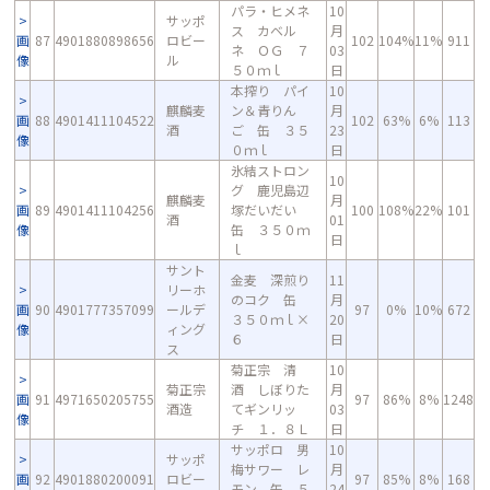
パラ・ヒメネ
10
サッポ
ス カベル
月
画
87
4901880898656
ロビー
102
104%
11%
911
ネ ＯＧ ７
03
像
ル
５０ｍｌ
日
本搾り パイ
10
麒麟麦
ン＆青りん
月
画
88
4901411104522
102
63%
6%
113
酒
ご 缶 ３５
23
像
０ｍｌ
日
氷結ストロン
10
グ 鹿児島辺
麒麟麦
月
画
89
4901411104256
塚だいだい
100
108%
22%
101
酒
01
像
缶 ３５０ｍ
日
ｌ
サント
金麦 深煎り
11
リーホ
のコク 缶
月
画
90
4901777357099
ールデ
97
0%
10%
672
３５０ｍｌ×
20
像
ィング
６
日
ス
菊正宗 清
10
菊正宗
酒 しぼりた
月
画
91
4971650205755
97
86%
8%
1248
酒造
てギンリッ
03
像
チ １．８Ｌ
日
サッポロ 男
10
サッポ
梅サワー レ
月
画
92
4901880200091
ロビー
97
85%
8%
168
モン 缶 ５
24