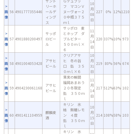
サント
Ｇデュブッ
10
リーホ
フ マコンＶ
月
画
56
4901777355446
ールデ
ヌーヴォー２
227
0%
12%
1210
08
像
ィング
０中瓶３７５
日
ス
ｍｌ
サッポロ 麦
11
サッポ
とホップ ダ
月
画
57
4901880200497
ロビー
ブルビター
220
337%
10%
973
14
像
ル
５００ｍｌ×
日
６
クリアアサ
10
アサヒ
ヒ 冬の旨
月
画
58
4901004053428
219
80%
56%
674
ビール
口 缶 ３５
31
像
０ｍｌ×６
日
果実の瞬間
11
福岡あまおう
アサヒ
月
画
59
4904230061168
２０冬限定
217
512%
63%
102
ビール
14
像
缶 ３５０ｍ
日
ｌ
キリン 氷
10
結 無糖レモ
麒麟麦
月
画
60
4901411104959
ン ４度
214
108%
58%
103
酒
15
像
缶 ３５０ｍ
日
ｌ
キリン 氷