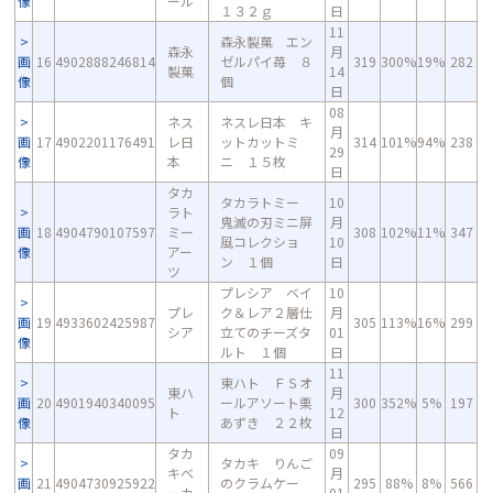
像
ール
１３２ｇ
日
11
森永製菓 エン
森永
月
画
16
4902888246814
ゼルパイ苺 ８
319
300%
19%
282
製菓
14
像
個
日
08
ネス
ネスレ日本 キ
月
画
17
4902201176491
レ日
ットカットミ
314
101%
94%
238
29
像
本
ニ １５枚
日
タカ
タカラトミー
10
ラト
鬼滅の刃ミニ屏
月
画
18
4904790107597
ミー
308
102%
11%
347
風コレクショ
10
像
アー
ン １個
日
ツ
プレシア ベイ
10
プレ
ク＆レア２層仕
月
画
19
4933602425987
305
113%
16%
299
シア
立てのチーズタ
01
像
ルト １個
日
11
東ハト ＦＳオ
東ハ
月
画
20
4901940340095
ールアソート栗
300
352%
5%
197
ト
12
像
あずき ２２枚
日
タカ
09
タカキ りんご
キベ
月
画
21
4904730925922
のクラムケー
295
88%
8%
566
ーカ
01