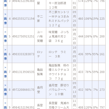
画
3
4984152196360
574
129%
7%
796
屋
キー炭治郎達
01
像
１２枚
日
不二家カントリ
09
不二
ーＭチョコまみ
月
画
4
4902555271194
460
106%
19%
225
家
れミドルパック
25
像
１２７ｇ
日
09
ユー
味覚糖 ぷっち
月
画
5
4902750915251
ハ味
ょ鬼滅の刃２
444
106%
8%
200
25
像
覚糖
袋 ３６ｇ
日
10
ロッ
ロッテ ラミ
月
画
6
4903333283873
436
99%
95%
161
テ
ー ３本
09
像
日
亀田製菓 柿の
10
亀田
種ミルクチョコ
月
画
7
4901313936535
433
76%
59%
200
製菓
ホワイトチョ
30
像
コ ７３ｇ
日
09
香月堂 厚切り
香月
月
画
8
4972208660170
バウムクーヘ
432
98%
7%
273
堂
13
像
ン １０個
日
11
長登屋 鬼滅の
長登
月
画
9
4984152196391
刃苺クリーム大
408
120%
8%
797