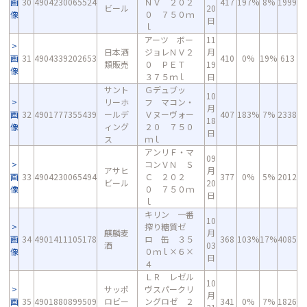
画
30
4904230065524
ＮＶ ２０２
417
197%
8%
1999
ビール
20
像
０ ７５０ｍ
日
ｌ
アーツ ボー
11
日本酒
ジョレＮＶ２
月
画
31
4904339202653
410
0%
19%
613
類販売
０ ＰＥＴ
19
像
３７５ｍｌ
日
サント
Ｇデュブッ
10
リーホ
フ マコン・
月
画
32
4901777355439
ールデ
Ｖヌーヴォー
407
183%
7%
2338
18
像
ィング
２０ ７５０
日
ス
ｍｌ
アンリＦ・マ
09
コンＶＮ Ｓ
アサヒ
月
画
33
4904230065494
Ｃ ２０２
377
0%
5%
2012
ビール
20
像
０ ７５０ｍ
日
ｌ
キリン 一番
10
搾り糖質ゼ
麒麟麦
月
画
34
4901411105178
ロ 缶 ３５
368
103%
17%
4085
酒
03
像
０ｍｌ×６×
日
４
ＬＲ レゼル
10
サッポ
ヴスパークリ
月
画
35
4901880899509
ロビー
ングロゼ ２
341
0%
7%
1826