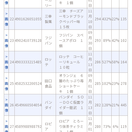
像
キ １個
リー
日
三幸 チーズア
11
三幸
ーモンドブラッ
月
画
22
4901626051055
294
432%
22%
135
製菓
クペッパー味
10
像
１５枚
日
09
フジパン スペ
フジ
月
画
23
4902410739128
ースアポロ １
293
89%
42%
102
パン
30
像
個
日
11
ロッテ コーヒ
ロッ
月
画
24
4903333215485
ーリキュール
286
527%
58%
164
テ
13
像
１０粒
日
オランジェ ６
09
田口
層のたっぷり苺
月
画
25
4582532200524
285
102%
23%
278
食品
ショートケー
01
像
キ １個
日
バンダイ ＳＯ
11
バン
－ＤＯＣ仮面ラ
月
画
26
4549660504054
282
128%
21%
445
ダイ
イダー鎧武 １
13
像
個
日
11
ロピア とろー
ロピ
月
画
27
4589988988792
り抹茶ティラミ
280
73%
6%
119
ア
01
像
ス １個