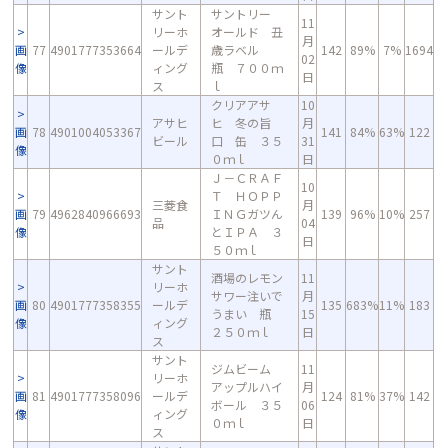
サント
サントリー
11
リーホ
オールド 丑
月
画
77
4901777353664
ールデ
歳ラベル
142
89%
7%
1694
02
像
ィング
瓶 ７００ｍ
日
ス
ｌ
クリアアサ
10
アサヒ
ヒ 冬の旨
月
画
78
4901004053367
141
84%
63%
122
ビール
口 缶 ３５
31
像
０ｍｌ
日
Ｊ－ＣＲＡＦ
10
Ｔ ＨＯＰＰ
三菱食
月
画
79
4962840966693
ＩＮＧガツん
139
96%
10%
257
品
04
像
とＩＰＡ ３
日
５０ｍｌ
サント
酒場のレモン
11
リーホ
サワー注いで
月
画
80
4901777358355
ールデ
135
683%
11%
183
うまい 瓶
15
像
ィング
２５０ｍｌ
日
ス
サント
ジムビーム
11
リーホ
アップルハイ
月
画
81
4901777358096
ールデ
124
81%
37%
142
ボール ３５
06
像
ィング
０ｍｌ
日
ス