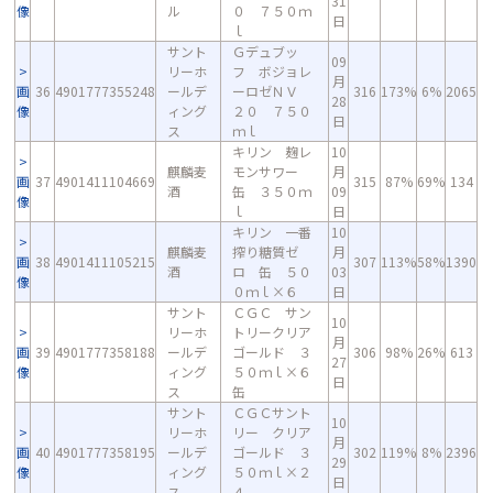
31
像
ル
０ ７５０ｍ
日
ｌ
サント
Ｇデュブッ
09
リーホ
フ ボジョレ
月
画
36
4901777355248
ールデ
ーロゼＮＶ
316
173%
6%
2065
28
像
ィング
２０ ７５０
日
ス
ｍｌ
キリン 麹レ
10
麒麟麦
モンサワー
月
画
37
4901411104669
315
87%
69%
134
酒
缶 ３５０ｍ
09
像
ｌ
日
キリン 一番
10
麒麟麦
搾り糖質ゼ
月
画
38
4901411105215
307
113%
58%
1390
酒
ロ 缶 ５０
03
像
０ｍｌ×６
日
サント
ＣＧＣ サン
10
リーホ
トリークリア
月
画
39
4901777358188
ールデ
ゴールド ３
306
98%
26%
613
27
像
ィング
５０ｍｌ×６
日
ス
缶
サント
ＣＧＣサント
10
リーホ
リー クリア
月
画
40
4901777358195
ールデ
ゴールド ３
302
119%
8%
2396
29
像
ィング
５０ｍｌ×２
日
ス
４