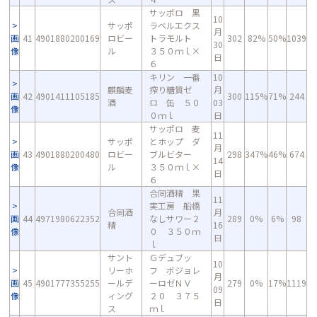
サッポロ 黒
10
サッポ
ラベルエクス
月
画
41
4901880200169
ロビー
トラモルト
302
82%
50%
1039
30
像
ル
３５０ｍｌ×
日
６
キリン 一番
10
麒麟麦
搾り糖質ゼ
月
画
42
4901411105185
300
115%
71%
244
酒
ロ 缶 ５０
03
像
０ｍｌ
日
サッポロ 麦
11
サッポ
とホップ ダ
月
画
43
4901880200480
ロビー
ブルビター
298
347%
46%
674
14
像
ル
３５０ｍｌ×
日
６
合同酒精 果
11
実工房 船橋
合同酒
月
画
44
4971980622352
なしサワー２
289
0%
6%
98
精
16
像
０ ３５０ｍ
日
ｌ
サント
Ｇデュブッ
10
リーホ
フ ボジョレ
月
画
45
4901777355255
ールデ
ーロゼＮＶ
279
0%
17%
1119
09
像
ィング
２０ ３７５
日
ス
ｍｌ