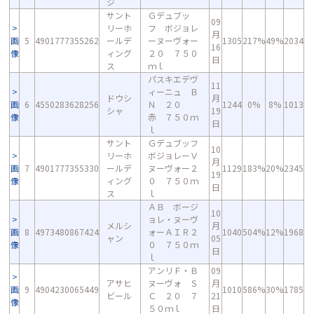
ジ
サント
Ｇデュブッ
09
リーホ
フ ボジョレ
月
画
5
4901777355262
ールデ
ーヌーヴォー
1305
217%
49%
2034
16
像
ィング
２０ ７５０
日
ス
ｍｌ
パスキエデヴ
11
ィーニュ Ｂ
ドウシ
月
画
6
4550283628256
Ｎ ２０
1244
0%
8%
1013
シャ
19
像
赤 ７５０ｍ
日
ｌ
サント
Ｇデュブッフ
10
リーホ
ボジョレーＶ
月
画
7
4901777355330
ールデ
ヌーヴォー２
1129
183%
20%
2345
19
像
ィング
０ ７５０ｍ
日
ス
ｌ
ＡＢ ボージ
10
ョレ・ヌーヴ
メルシ
月
画
8
4973480867424
ォーＡＩＲ２
1040
504%
12%
1968
ャン
05
像
０ ７５０ｍ
日
ｌ
アンリＦ・Ｂ
09
アサヒ
ヌーヴォ Ｓ
月
画
9
4904230065449
1010
586%
30%
1785
ビール
Ｃ ２０ ７
21
像
５０ｍｌ
日