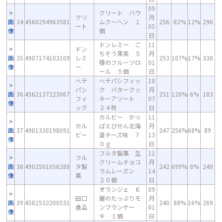
09
クリート バウ
クリ
月
画
34
4560294963581
ムクーヘン １
256
82%
12%
296
ート
05
像
個
日
ドンレミー ご
11
ドン
ちそう果実 ５
月
画
35
4907174103109
レミ
253
107%
17%
338
種のフルーツロ
01
像
ー
ール ５個
日
ヘテ
ヘテパシフィッ
10
パシ
ク バタークッ
月
画
36
4562137223067
251
120%
6%
183
フィ
キーアソート
07
像
ック
２４枚
日
カルビー かっ
11
カル
ぱえびせん北海
月
画
37
4901330198091
247
256%
68%
89
ビー
道チーズ味 ７
13
像
０ｇ
日
フルタ製菓 生
11
フル
クリームチョコ
月
画
38
4902501056288
タ製
242
699%
8%
249
ラムレーズン
14
像
菓
２０個
日
オランジェ ６
09
田口
層のたっぷりモ
月
画
39
4582532200531
240
88%
16%
269
食品
ンブランケー
01
像
キ １個
日