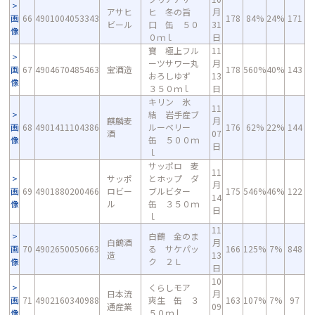
アサヒ
ヒ 冬の旨
月
画
66
4901004053343
178
84%
24%
171
ビール
口 缶 ５０
31
像
０ｍｌ
日
寶 極上フル
11
ーツサワー丸
月
画
67
4904670485463
宝酒造
178
560%
40%
143
おろしゆず
13
像
３５０ｍｌ
日
キリン 氷
11
結 岩手産ブ
麒麟麦
月
画
68
4901411104386
ルーベリー
176
62%
22%
144
酒
07
像
缶 ５００ｍ
日
ｌ
サッポロ 麦
11
サッポ
とホップ ダ
月
画
69
4901880200466
ロビー
ブルビター
175
546%
46%
122
14
像
ル
缶 ３５０ｍ
日
ｌ
11
白鶴 金のま
白鶴酒
月
画
70
4902650050663
る サケパッ
166
125%
7%
848
造
13
像
ク ２Ｌ
日
10
くらしモア
日本流
月
画
71
4902160340988
爽生 缶 ３
163
107%
7%
97
通産業
09
像
５０ｍｌ