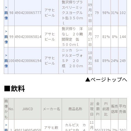
贅沢搾りプラ
09
スベリーミッ
アサヒ
月
画
98
4904230065777
クスヨーグル
79
98%
31%
102
ビール
07
像
ト缶３５０ｍ
日
ｌ
贅沢搾り 洋
10
アサヒ
なし ２０期
月
画
99
4904230065814
77
81%
8%
144
ビール
間限定 缶
17
像
５００ｍｌ
日
ニッカ シー
10
ドルヌーヴォ
アサヒ
月
画
100
4904230066194
ＳＰ ２０
68
89%
24%
249
ビール
31
像
瓶 ２００ｍ
日
ｌ
▲ページトップへ
■飲料
画
出
金
PI
像
販売
平均
No.
JANCD
メーカー名
商品名称
現
額
前週
か
店率
売価
日
PI
比
も
11
カルピス カ
アサヒ飲
月
画
1
4901340054950
ルピス白 ４
951
332%
7%
502