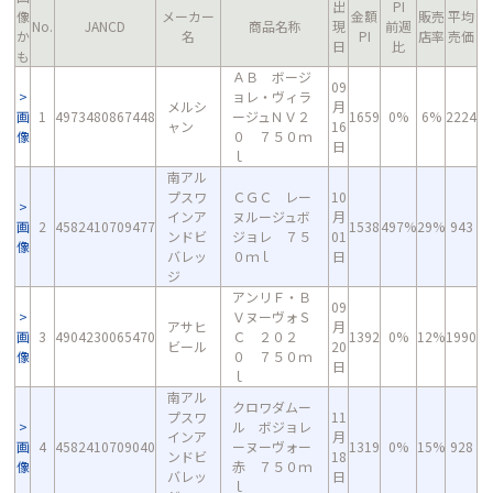
出
PI
像
メーカー
金額
販売
平均
No.
JANCD
商品名称
現
前週
か
名
PI
店率
売価
日
比
も
ＡＢ ボージ
09
ョレ・ヴィラ
メルシ
月
画
1
4973480867448
ージュＮＶ２
1659
0%
6%
2224
ャン
16
像
０ ７５０ｍ
日
ｌ
南アル
プスワ
ＣＧＣ レー
10
インア
ヌルージュボ
月
画
2
4582410709477
1538
497%
29%
943
ンドビ
ジョレ ７５
01
像
バレッ
０ｍｌ
日
ジ
アンリＦ・Ｂ
09
ＶヌーヴォＳ
アサヒ
月
画
3
4904230065470
Ｃ ２０２
1392
0%
12%
1990
ビール
20
像
０ ７５０ｍ
日
ｌ
南アル
クロワダムー
プスワ
11
ル ボジョレ
インア
月
画
4
4582410709040
ーヌーヴォー
1319
0%
15%
928
ンドビ
18
像
赤 ７５０ｍ
バレッ
日
ｌ