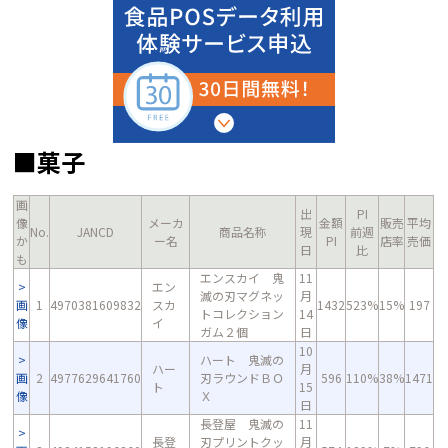
■菓子
画
出
PI
像
メーカ
金額
販売
平均
No.
JANCD
商品名称
現
前週
か
ー名
PI
店率
売価
日
比
も
エンスカイ 鬼
11
エン
滅の刃マグネッ
月
画
1
4970381609832
スカ
1432
523%
15%
197
トコレクション
14
像
イ
ガム２個
日
10
ハート 鬼滅の
ハー
月
画
2
4977629641760
刃ラウンドＢＯ
596
110%
38%
1471
ト
15
像
Ｘ
日
長登屋 鬼滅の
11
長登
刃プリントクッ
月