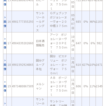
05
像
ル
ス ７５０ｍ
日
ｌ
サント
Ｇデュブッフ
09
リーホ
ボジョレーヌ
月
画
16
4901777355293
ールデ
ーヴォー２０
685
0%
46%
1103
07
像
ィング
中瓶３７５ｍ
日
ス
ｌ
アーツ ボジ
10
ョレーヌーヴ
日本酒
月
画
17
4904339202660
ォー２０ＰＥ
647
0%
6%
982
類販売
14
像
Ｔ ７５０ｍ
日
ｌ
国分 ピスド
11
国分グ
リュー ボジ
月
画
18
4901592924865
ループ
ョレー・ヌー
610
427%
10%
1671
04
像
本社
ヴォー ７５
日
０ｍｌ
ＡＢ ボージ
11
ョレ・ヌーヴ
メルシ
月
画
19
4973480867509
ォー２０ＰＥ
606
0%
11%
1549
ャン
19
像
Ｔ ７５０ｍ
日
ｌ
サント
サントリー
11
リーホ
金麦 ＩＷ特
月