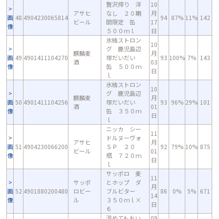
贅沢搾り 洋
10
アサヒ
なし ２０期
月
画
48
4904230065814
94
87%
11%
142
ビール
間限定 缶
17
像
５００ｍｌ
日
氷結ストロン
10
グ 鹿児島辺
麒麟麦
月
画
49
4901411104270
塚だいだい
93
100%
7%
143
酒
03
像
缶 ５００ｍ
日
ｌ
氷結ストロン
10
グ 鹿児島辺
麒麟麦
月
画
50
4901411104256
塚だいだい
93
96%
29%
101
酒
01
像
缶 ３５０ｍ
日
ｌ
ニッカ シー
11
ドルヌーヴォ
アサヒ
月
画
51
4904230066200
ＳＰ ２０
92
79%
10%
875
ビール
01
像
瓶 ７２０ｍ
日
ｌ
サッポロ 麦
11
サッポ
とホップ ダ
月
画
52
4901880200480
ロビー
ブルビター
86
0%
5%
671
14
像
ル
３５０ｍｌ×
日
６
温めてもおい
09