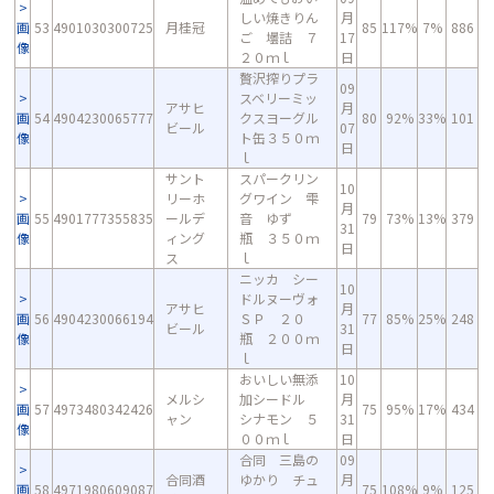
しい焼きりん
月
画
53
4901030300725
月桂冠
85
117%
7%
886
ご 壜詰 ７
17
像
２０ｍｌ
日
贅沢搾りプラ
09
スベリーミッ
アサヒ
月
画
54
4904230065777
クスヨーグル
80
92%
33%
101
ビール
07
像
ト缶３５０ｍ
日
ｌ
サント
スパークリン
10
リーホ
グワイン 雫
月
画
55
4901777355835
ールデ
音 ゆず
79
73%
13%
379
31
像
ィング
瓶 ３５０ｍ
日
ス
ｌ
ニッカ シー
10
ドルヌーヴォ
アサヒ
月
画
56
4904230066194
ＳＰ ２０
77
85%
25%
248
ビール
31
像
瓶 ２００ｍ
日
ｌ
おいしい無添
10
メルシ
加シードル
月
画
57
4973480342426
75
95%
17%
434
ャン
シナモン ５
31
像
００ｍｌ
日
合同 三島の
09
合同酒
ゆかり チュ
月
画
58
4971980609087
75
108%
9%
125