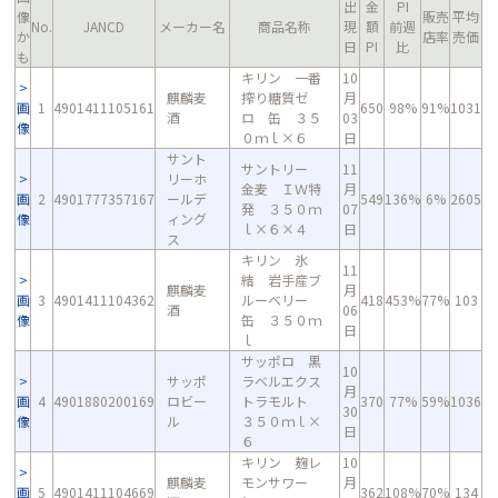
出
金
PI
像
販売
平均
No.
JANCD
メーカー名
商品名称
現
額
前週
か
店率
売価
日
PI
比
も
キリン 一番
10
麒麟麦
搾り糖質ゼ
月
画
1
4901411105161
650
98%
91%
1031
酒
ロ 缶 ３５
03
像
０ｍｌ×６
日
サント
サントリー
11
リーホ
金麦 ＩＷ特
月
画
2
4901777357167
ールデ
549
136%
6%
2605
発 ３５０ｍ
07
像
ィング
ｌ×６×４
日
ス
キリン 氷
11
結 岩手産ブ
麒麟麦
月
画
3
4901411104362
ルーベリー
418
453%
77%
103
酒
06
像
缶 ３５０ｍ
日
ｌ
サッポロ 黒
10
サッポ
ラベルエクス
月
画
4
4901880200169
ロビー
トラモルト
370
77%
59%
1036
30
像
ル
３５０ｍｌ×
日
６
キリン 麹レ
10
麒麟麦
モンサワー
月
画
5
4901411104669
362
108%
70%
134