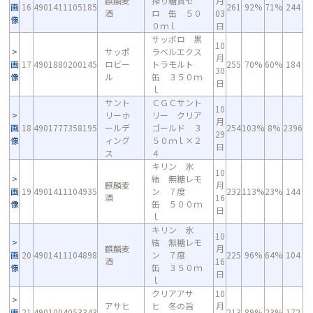
麒麟麦
搾り糖質ゼ
月
画
16
4901411105185
261
92%
71%
244
酒
ロ 缶 ５０
03
像
０ｍｌ
日
サッポロ 黒
10
サッポ
ラベルエクス
月
画
17
4901880200145
ロビー
トラモルト
255
70%
60%
184
30
像
ル
缶 ３５０ｍ
日
ｌ
サント
ＣＧＣサント
10
リーホ
リー クリア
月
画
18
4901777358195
ールデ
ゴールド ３
254
103%
8%
2396
29
像
ィング
５０ｍｌ×２
日
ス
４
キリン 氷
10
結 無糖レモ
麒麟麦
月
画
19
4901411104935
ン ７度
232
113%
23%
144
酒
16
像
缶 ５００ｍ
日
ｌ
キリン 氷
10
結 無糖レモ
麒麟麦
月
画
20
4901411104898
ン ７度
225
96%
64%
104
酒
16
像
缶 ３５０ｍ
日
ｌ
クリアアサ
10
アサヒ
ヒ 冬の旨
月
画
21
4901004053343
213
89%
23%
172