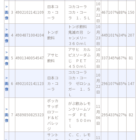
10
日本コ
コカコーラ
月
画
3
4902102141109
カ・コ
コカ・コー
467
107%
88%
150
22
像
ーラ
ラ １．５Ｌ
日
トンボ飲料
10
トンボ
鬼滅の刃 シ
月
画
4
4904871004104
449
101%
34%
207
飲料
ャンメリー
23
像
３６０ｍｌ
日
アサヒ カル
10
アサヒ
ピスソーダふ
月
画
5
4901340054547
337
345%
67%
81
飲料
じ ＰＥＴ
21
像
４５０ｍｌ
日
コカコーラ
10
日本コ
コカ・コー
月
画
6
4902102141123
カ・コ
ラ ゼロシュ
296
107%
85%
147
22
像
ーラ
ガー １．５
日
Ｌ
ポッカ
がぶ飲みレモ
サッポ
11
ンクリームソ
ロフー
月
画
7
4589850825323
ーダ ＰＥ
295
433%
27%
82
ド＆ビ
06
像
Ｔ ５００ｍ
バレッ
日
ｌ
ジ
サント
Ｃ．Ｃ．レモ
11