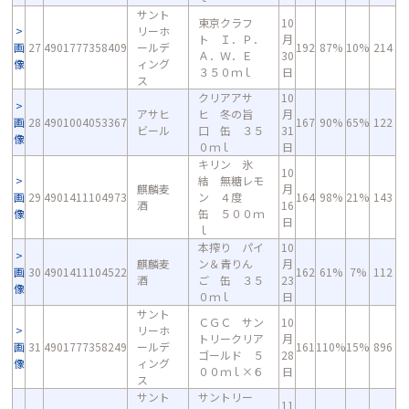
サント
東京クラフ
10
リーホ
ト Ｉ．Ｐ．
月
画
27
4901777358409
ールデ
192
87%
10%
214
Ａ．Ｗ．Ｅ
30
像
ィング
３５０ｍｌ
日
ス
クリアアサ
10
アサヒ
ヒ 冬の旨
月
画
28
4901004053367
167
90%
65%
122
ビール
口 缶 ３５
31
像
０ｍｌ
日
キリン 氷
10
結 無糖レモ
麒麟麦
月
画
29
4901411104973
ン ４度
164
98%
21%
143
酒
16
像
缶 ５００ｍ
日
ｌ
本搾り パイ
10
麒麟麦
ン＆青りん
月
画
30
4901411104522
162
61%
7%
112
酒
ご 缶 ３５
23
像
０ｍｌ
日
サント
ＣＧＣ サン
10
リーホ
トリークリア
月
画
31
4901777358249
ールデ
161
110%
15%
896
ゴールド ５
28
像
ィング
００ｍｌ×６
日
ス
サント
サントリー
11