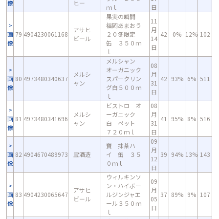
像
ヒー
ｍｌ
日
果実の瞬間
11
福岡あまおう
アサヒ
月
画
79
4904230061168
２０冬限定
42
0%
12%
102
ビール
14
像
缶 ３５０ｍ
日
ｌ
メルシャン
08
オーガニック
メルシ
月
画
80
4973480340637
スパークリン
42
93%
6%
511
ャン
31
像
グ白５００ｍ
日
ｌ
ビストロ オ
08
メルシ
ーガニック
月
画
81
4973480341696
41
95%
8%
516
ャン
白 ペット
31
像
７２０ｍｌ
日
09
寶 抹茶ハ
月
画
82
4904670489973
宝酒造
イ 缶 ３５
39
94%
13%
143
12
像
０ｍｌ
日
ウィルキンソ
09
ン・ハイボー
アサヒ
月
画
83
4904230065647
ルジンジャエ
37
89%
9%
107
ビール
05
像
ール３５０ｍ
日
ｌ