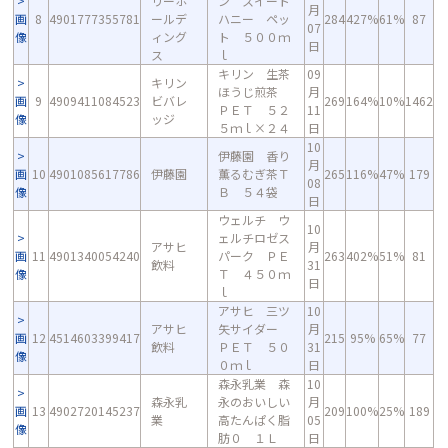
リーホ
ン スイート
月
画
8
4901777355781
ールデ
ハニー ペッ
284
427%
61%
87
07
像
ィング
ト ５００ｍ
日
ス
ｌ
キリン 生茶
09
キリン
ほうじ煎茶
月
画
9
4909411084523
ビバレ
269
164%
10%
1462
ＰＥＴ ５２
11
像
ッジ
５ｍｌ×２４
日
10
伊藤園 香り
月
画
10
4901085617786
伊藤園
薫るむぎ茶Ｔ
265
116%
47%
179
08
像
Ｂ ５４袋
日
ウェルチ ウ
10
ェルチロゼス
アサヒ
月
画
11
4901340054240
パーク ＰＥ
263
402%
51%
81
飲料
31
像
Ｔ ４５０ｍ
日
ｌ
アサヒ 三ツ
10
アサヒ
矢サイダー
月
画
12
4514603399417
215
95%
65%
77
飲料
ＰＥＴ ５０
31
像
０ｍｌ
日
森永乳業 森
10
森永乳
永のおいしい
月
画
13
4902720145237
209
100%
25%
189
業
高たんぱく脂
05
像
肪０ １Ｌ
日