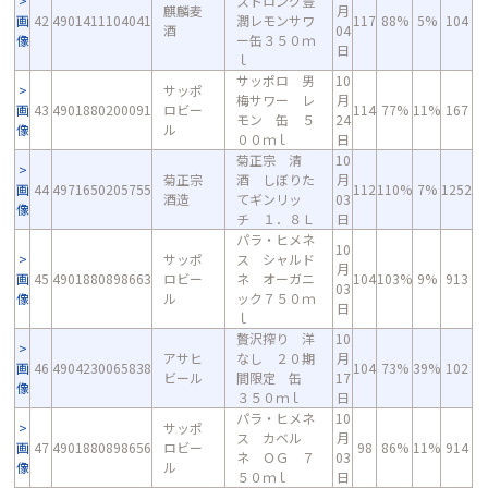
ストロング豊
麒麟麦
月
画
42
4901411104041
潤レモンサワ
117
88%
5%
104
酒
04
像
ー缶３５０ｍ
日
ｌ
サッポロ 男
10
サッポ
梅サワー レ
月
画
43
4901880200091
ロビー
114
77%
11%
167
モン 缶 ５
24
像
ル
００ｍｌ
日
菊正宗 清
10
菊正宗
酒 しぼりた
月
画
44
4971650205755
112
110%
7%
1252
酒造
てギンリッ
03
像
チ １．８Ｌ
日
パラ・ヒメネ
10
サッポ
ス シャルド
月
画
45
4901880898663
ロビー
ネ オーガニ
104
103%
9%
913
03
像
ル
ック７５０ｍ
日
ｌ
贅沢搾り 洋
10
アサヒ
なし ２０期
月
画
46
4904230065838
104
73%
39%
102
ビール
間限定 缶
17
像
３５０ｍｌ
日
パラ・ヒメネ
10
サッポ
ス カベル
月
画
47
4901880898656
ロビー
98
86%
11%
914
ネ ＯＧ ７
03
像
ル
５０ｍｌ
日