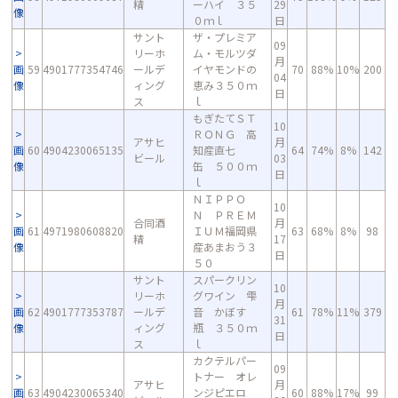
精
ーハイ ３５
29
像
０ｍｌ
日
サント
ザ・プレミア
09
リーホ
ム・モルツダ
月
画
59
4901777354746
ールデ
イヤモンドの
70
88%
10%
200
04
像
ィング
恵み３５０ｍ
日
ス
ｌ
もぎたてＳＴ
10
ＲＯＮＧ 高
アサヒ
月
画
60
4904230065135
知産直七
64
74%
8%
142
ビール
03
像
缶 ５００ｍ
日
ｌ
ＮＩＰＰＯ
10
Ｎ ＰＲＥＭ
合同酒
月
画
61
4971980608820
ＩＵＭ福岡県
63
68%
8%
98
精
17
像
産あまおう３
日
５０
サント
スパークリン
10
リーホ
グワイン 雫
月
画
62
4901777353787
ールデ
音 かぼす
61
78%
11%
379
31
像
ィング
瓶 ３５０ｍ
日
ス
ｌ
カクテルパー
09
トナー オレ
アサヒ
月
画
63
4904230065340
ンジピエロ
60
88%
17%
99