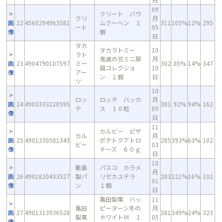
09
クリート バウ
クリ
月
画
22
4560294963581
ムクーヘン １
311
105%
12%
295
ート
05
像
個
日
タカ
タカラトミー
10
ラト
鬼滅の刃ミニ屏
月
画
23
4904790107597
ミー
302
85%
14%
347
風コレクショ
10
像
アー
ン １個
日
ツ
10
ロッ
ロッテ バッカ
月
画
24
4903333220595
301
92%
94%
162
テ
ス １０粒
09
像
日
11
カルビー ピザ
カル
月
画
25
4901330581343
ポテトクアトロ
285
393%
63%
102
ビー
03
像
チーズ ６０ｇ
日
10
敷島
パスコ カラメ
月
画
26
4901820433527
製パ
リゼカステラ
283
121%
16%
102
01
像
ン
１個
日
亀田製菓 ハッ
11
亀田
ピーターン冬の
月
画
27
4901313936528
281
349%
24%
323
製菓
ホワイトＭ １
05
像