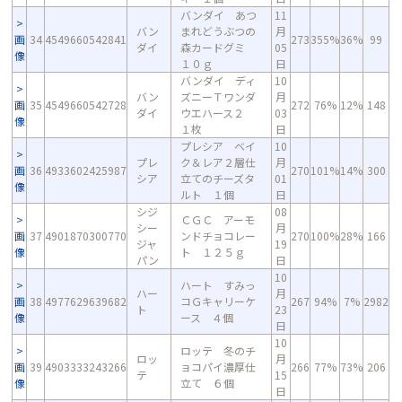
バンダイ あつ
11
バン
まれどうぶつの
月
画
34
4549660542841
273
355%
36%
99
ダイ
森カードグミ
05
像
１０ｇ
日
バンダイ ディ
10
バン
ズニーＴワンダ
月
画
35
4549660542728
272
76%
12%
148
ダイ
ウエハース２
03
像
１枚
日
プレシア ベイ
10
プレ
ク＆レア２層仕
月
画
36
4933602425987
270
101%
14%
300
シア
立てのチーズタ
01
像
ルト １個
日
シジ
08
ＣＧＣ アーモ
シー
月
画
37
4901870300770
ンドチョコレー
270
100%
28%
166
ジャ
19
像
ト １２５ｇ
パン
日
10
ハート すみっ
ハー
月
画
38
4977629639682
コＧキャリーケ
267
94%
7%
2982
ト
23
像
ース ４個
日
10
ロッテ 冬のチ
ロッ
月
画
39
4903333243266
ョコパイ濃厚仕
266
77%
73%
206
テ
15
像
立て ６個
日