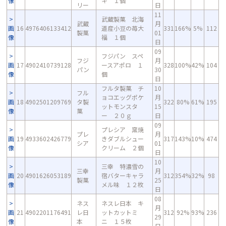
像
キ １個
リー
日
11
武蔵製菓 北海
武蔵
月
画
16
4976406133412
道産小豆の苺大
331
166%
5%
112
製菓
01
像
福 １個
日
09
フジパン スペ
フジ
月
画
17
4902410739128
ースアポロ １
328
100%
42%
104
パン
30
像
個
日
フルタ製菓 チ
10
フル
ョコエッグポケ
月
画
18
4902501209769
タ製
322
80%
61%
195
ットモンスタ
15
像
菓
ー ２０ｇ
日
09
プレシア 窯焼
プレ
月
画
19
4933602426779
きダブルシュー
317
143%
10%
474
シア
01
像
クリーム ２個
日
10
三幸 特濃雪の
三幸
月
画
20
4901626053189
宿バターキャラ
312
354%
32%
98
製菓
25
像
メル味 １２枚
日
08
ネス
ネスレ日本 キ
月
画
21
4902201176491
レ日
ットカットミ
312
92%
93%
236
29
像
本
ニ １５枚
日