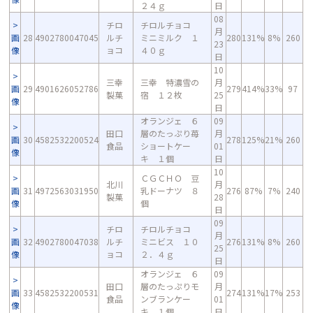
２４ｇ
日
08
チロ
チロルチョコ
月
画
28
4902780047045
ルチ
ミニミルク １
280
131%
8%
260
23
像
ョコ
４０ｇ
日
10
三幸
三幸 特濃雪の
月
画
29
4901626052786
279
414%
33%
97
製菓
宿 １２枚
25
像
日
オランジェ ６
09
田口
層のたっぷり苺
月
画
30
4582532200524
278
125%
21%
260
食品
ショートケー
01
像
キ １個
日
10
ＣＧＣＨＯ 豆
北川
月
画
31
4972563031950
乳ドーナツ ８
276
87%
7%
240
製菓
28
像
個
日
09
チロ
チロルチョコ
月
画
32
4902780047038
ルチ
ミニビス １０
276
131%
8%
260
25
像
ョコ
２．４ｇ
日
オランジェ ６
09
田口
層のたっぷりモ
月
画
33
4582532200531
274
131%
17%
253
食品
ンブランケー
01
像
キ １個
日