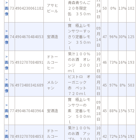
青森青りんご
アサヒ
月
画
73
4904230061182
２０冬限定
50
0%
13%
102
ビール
14
像
缶 ３５０ｍ
日
ｌ
寶 極上レモ
09
ンサワーすっ
月
画
74
4904670484053
宝酒造
きり定番レモ
47
96%
30%
125
14
像
ン ３５０ｍ
日
ｌ
果汁１００％
10
ドトー
のお酒 オレ
月
画
75
4932707084891
ルコー
46
73%
16%
193
ンジ ２００
17
像
ヒー
ｍｌ
日
ビストロ オ
08
メルシ
ーガニック
月
画
76
4973480341689
45
97%
8%
503
ャン
赤 ペット
31
像
７２０ｍｌ
日
寶 極上レモ
09
ンサワーの
月
画
77
4904670483964
宝酒造
素 定番レモ
45
88%
15%
572
18
像
ン ５００ｍ
日
ｌ
果汁１００％
10
ドトー
のお酒 アッ
月
画
78
4932707084853
ルコー
42
72%
15%
192
プル ２００
17