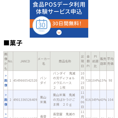
■菓子
画
出
金
PI
像
メーカー
販売
平均
No.
JANCD
商品名称
現
額
前週
か
名
店率
売価
日
PI
比
も
バンダイ 鬼滅
10
バン
の刃ディフォル
月
画
1
4549660542520
728
104%
15%
98
ダイ
メウエハース
23
像
２ １枚
日
11
栗山米菓 鬼滅
栗山
月
画
2
4901336526409
の刃ばかうけご
616
349%
43%
104
米菓
06
像
ま揚 ２０ｇ
日
11
長登屋 鬼滅の
長登
月