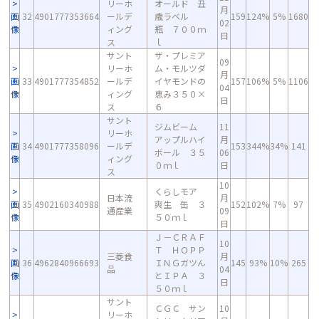
リーホ
オールド 丑
月
画
32
4901777353664
ールデ
歳ラベル
159
124%
5%
1680
02
像
ィング
瓶 ７００ｍ
日
ス
ｌ
サント
ザ・プレミア
09
リーホ
ム・モルツダ
月
画
33
4901777354852
ールデ
イヤモンドの
157
106%
5%
1106
04
像
ィング
恵み３５０×
日
ス
６
サント
ジムビーム
11
リーホ
アップルハイ
月
画
34
4901777358096
ールデ
153
344%
34%
141
ボール ３５
06
像
ィング
０ｍｌ
日
ス
10
くらしモア
日本流
月
画
35
4902160340988
爽生 缶 ３
152
102%
7%
97
通産業
09
像
５０ｍｌ
日
Ｊ－ＣＲＡＦ
10
Ｔ ＨＯＰＰ
三菱食
月
画
36
4962840966693
ＩＮＧガツん
145
93%
10%
265
品
04
像
とＩＰＡ ３
日
５０ｍｌ
サント
ＣＧＣ サン
10
リーホ