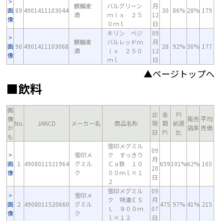
麒麟麦
バルグリーン
月
画
89
4901411103044
30
86%
28%
179
酒
ｍｉｘ ２５
12
像
０ｍｌ
日
キリン ベジ
09
麒麟麦
バルレッドｍ
月
画
90
4901411103068
28
92%
30%
177
酒
ｉｘ ２５０
12
像
ｍｌ
日
▲ページトップへ
■飲料
画
出
金
PI
像
販売
平均
No.
JANCD
メーカー名
商品名称
現
額
前週
か
店率
売価
日
PI
比
も
雪印メグミル
09
雪印メ
ク すっきり
月
画
1
4908011521964
グミル
Ｃａ鉄 １０
659
101%
62%
165
20
像
ク
００ｍｌ×１
日
２
雪印メグミル
09
雪印メ
ク 特濃ＥＳ
月
画
2
4908011520660
グミル
475
97%
41%
215
Ｌ ９００ｍ
07
像
ク
ｌ×１２
日