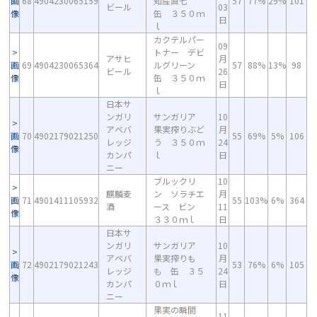
画
68
4904230065159
知産直七
57
77%
29%
101
ビール
03
像
缶 ３５０ｍ
日
ｌ
カクテルパー
09
トナー デビ
アサヒ
月
画
69
4904230065364
ルグリーン
57
88%
13%
98
ビール
26
像
缶 ３５０ｍ
日
ｌ
日本サ
ンガリ
サンガリア
10
アベバ
果実搾りぶど
月
画
70
4902179021250
55
69%
5%
106
レッジ
う ３５０ｍ
24
像
カンパ
ｌ
日
ニー
ブルックリ
10
麒麟麦
ン ソラチエ
月
画
71
4901411105932
55
103%
6%
364
酒
ース ビン
11
像
３３０ｍｌ
日
日本サ
ンガリ
サンガリア
10
アベバ
果実搾りも
月
画
72
4902179021243
53
76%
6%
105
レッジ
も 缶 ３５
24
像
カンパ
０ｍｌ
日
ニー
果実の瞬間
11