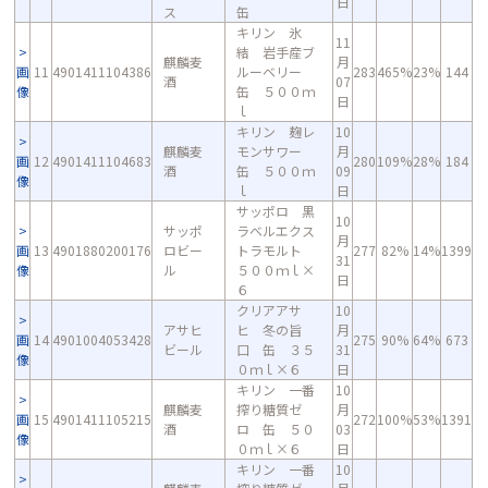
日
ス
缶
キリン 氷
11
結 岩手産ブ
麒麟麦
月
画
11
4901411104386
ルーベリー
283
465%
23%
144
酒
07
像
缶 ５００ｍ
日
ｌ
キリン 麹レ
10
麒麟麦
モンサワー
月
画
12
4901411104683
280
109%
28%
184
酒
缶 ５００ｍ
09
像
ｌ
日
サッポロ 黒
10
サッポ
ラベルエクス
月
画
13
4901880200176
ロビー
トラモルト
277
82%
14%
1399
31
像
ル
５００ｍｌ×
日
６
クリアアサ
10
アサヒ
ヒ 冬の旨
月
画
14
4901004053428
275
90%
64%
673
ビール
口 缶 ３５
31
像
０ｍｌ×６
日
キリン 一番
10
麒麟麦
搾り糖質ゼ
月
画
15
4901411105215
272
100%
53%
1391
酒
ロ 缶 ５０
03
像
０ｍｌ×６
日
キリン 一番
10