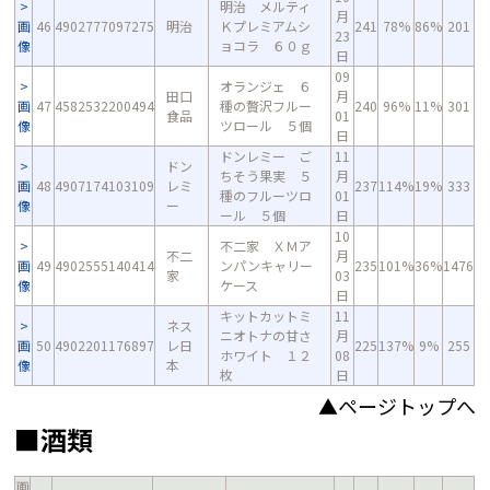
明治 メルティ
月
画
46
4902777097275
明治
Ｋプレミアムシ
241
78%
86%
201
23
像
ョコラ ６０ｇ
日
09
オランジェ ６
田口
月
画
47
4582532200494
種の贅沢フルー
240
96%
11%
301
食品
01
像
ツロール ５個
日
ドンレミー ご
11
ドン
ちそう果実 ５
月
画
48
4907174103109
レミ
237
114%
19%
333
種のフルーツロ
01
像
ー
ール ５個
日
10
不二家 ＸＭア
不二
月
画
49
4902555140414
ンパンキャリー
235
101%
36%
1476
家
03
像
ケース
日
キットカットミ
11
ネス
ニオトナの甘さ
月
画
50
4902201176897
レ日
225
137%
9%
255
ホワイト １２
08
像
本
枚
日
▲ページトップへ
■酒類
画