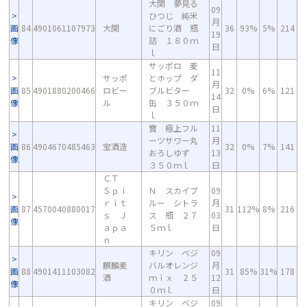
大関 夢見る
09
ひつじ 純米
月
画
84
4901061107973
大関
にごり酒 瓶
36
93%
5%
214
19
像
詰 １８０ｍ
日
ｌ
サッポロ 麦
11
サッポ
とホップ ダ
月
画
85
4901880200466
ロビー
ブルビター
32
0%
6%
121
14
像
ル
缶 ３５０ｍ
日
ｌ
寶 極上フル
11
ーツサワー丸
月
画
86
4904670485463
宝酒造
32
0%
7%
141
おろしゆず
13
像
３５０ｍｌ
日
ＣＴ
Ｓｐｉ
Ｎ スカイブ
09
ｒｉｔ
ルー シトラ
月
画
87
4570040880017
31
112%
8%
216
ｓ Ｊ
ス 瓶 ２７
03
像
ａｐａ
５ｍｌ
日
ｎ
キリン ベジ
09
麒麟麦
バルオレンジ
月
画
88
4901411103082
31
85%
31%
178
酒
ｍｉｘ ２５
12
像
０ｍｌ
日
キリン ベジ
09