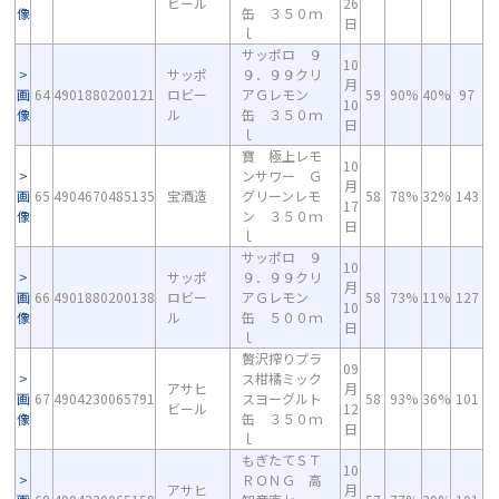
ビール
26
像
缶 ３５０ｍ
日
ｌ
サッポロ ９
10
サッポ
９．９９クリ
月
画
64
4901880200121
ロビー
アＧレモン
59
90%
40%
97
10
像
ル
缶 ３５０ｍ
日
ｌ
寶 極上レモ
10
ンサワー Ｇ
月
画
65
4904670485135
宝酒造
グリーンレモ
58
78%
32%
143
17
像
ン ３５０ｍ
日
ｌ
サッポロ ９
10
サッポ
９．９９クリ
月
画
66
4901880200138
ロビー
アＧレモン
58
73%
11%
127
10
像
ル
缶 ５００ｍ
日
ｌ
贅沢搾りプラ
09
ス柑橘ミック
アサヒ
月
画
67
4904230065791
スヨーグルト
58
93%
36%
101
ビール
12
像
缶 ３５０ｍ
日
ｌ
もぎたてＳＴ
10
ＲＯＮＧ 高
アサヒ
月