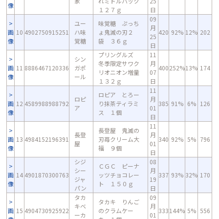
家
れミドルパック
25
像
１２７ｇ
日
09
ユー
味覚糖 ぷっち
月
画
10
4902750915251
ハ味
ょ鬼滅の刃２
420
92%
12%
202
25
像
覚糖
袋 ３６ｇ
日
プリングルズ
11
シン
冬季限定サワク
月
画
11
8886467120336
ガポ
400
252%
13%
174
リオニオン増量
07
像
ール
１３２ｇ
日
11
ロピア とろー
ロピ
月
画
12
4589988988792
り抹茶ティラミ
385
91%
6%
126
ア
01
像
ス １個
日
11
長登屋 鬼滅の
長登
月
画
13
4984152196391
刃苺クリーム大
340
92%
5%
796
屋
01
像
福 ９個
日
シジ
08
ＣＧＣ ピーナ
シー
月
画
14
4901870300763
ッツチョコレー
337
93%
32%
170
ジャ
19
像
ト １５０ｇ
パン
日
タカ
09
タカキ りんご
キベ
月
画
15
4904730925922
のクラムケー
333
144%
5%
556
ーカ
01