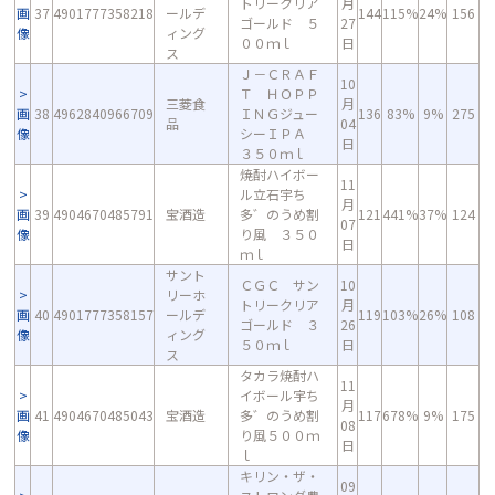
トリークリア
月
画
37
4901777358218
ールデ
144
115%
24%
156
ゴールド ５
27
像
ィング
００ｍｌ
日
ス
Ｊ－ＣＲＡＦ
10
Ｔ ＨＯＰＰ
三菱食
月
画
38
4962840966709
ＩＮＧジュー
136
83%
9%
275
品
04
像
シーＩＰＡ
日
３５０ｍｌ
焼酎ハイボー
11
ル立石宇ち
月
画
39
4904670485791
宝酒造
多゛のうめ割
121
441%
37%
124
07
像
り風 ３５０
日
ｍｌ
サント
ＣＧＣ サン
10
リーホ
トリークリア
月
画
40
4901777358157
ールデ
119
103%
26%
108
ゴールド ３
26
像
ィング
５０ｍｌ
日
ス
タカラ焼酎ハ
11
イボール宇ち
月
画
41
4904670485043
宝酒造
多゛のうめ割
117
678%
9%
175
08
像
り風５００ｍ
日
ｌ
キリン・ザ・
09