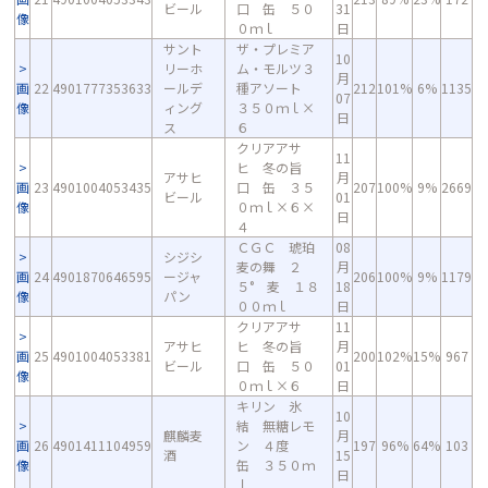
ビール
口 缶 ５０
31
像
０ｍｌ
日
サント
ザ・プレミア
10
リーホ
ム・モルツ３
月
画
22
4901777353633
ールデ
種アソート
212
101%
6%
1135
07
像
ィング
３５０ｍｌ×
日
ス
６
クリアアサ
11
ヒ 冬の旨
アサヒ
月
画
23
4901004053435
口 缶 ３５
207
100%
9%
2669
ビール
01
像
０ｍｌ×６×
日
４
ＣＧＣ 琥珀
08
シジシ
麦の舞 ２
月
画
24
4901870646595
ージャ
206
100%
9%
1179
５° 麦 １８
18
像
パン
００ｍｌ
日
クリアアサ
11
アサヒ
ヒ 冬の旨
月
画
25
4901004053381
200
102%
15%
967
ビール
口 缶 ５０
01
像
０ｍｌ×６
日
キリン 氷
10
結 無糖レモ
麒麟麦
月
画
26
4901411104959
ン ４度
197
96%
64%
103
酒
15
像
缶 ３５０ｍ
日
ｌ