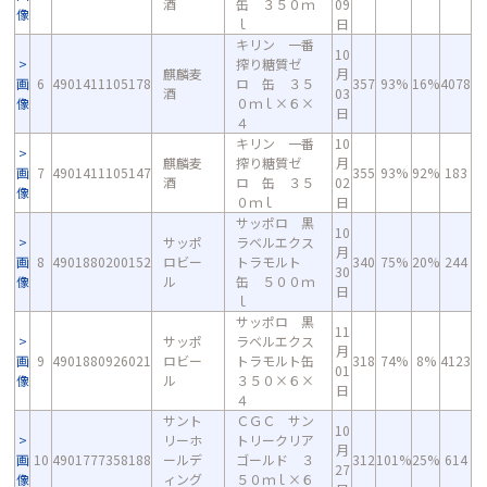
酒
缶 ３５０ｍ
09
像
ｌ
日
キリン 一番
10
搾り糖質ゼ
麒麟麦
月
画
6
4901411105178
ロ 缶 ３５
357
93%
16%
4078
酒
03
像
０ｍｌ×６×
日
４
キリン 一番
10
麒麟麦
搾り糖質ゼ
月
画
7
4901411105147
355
93%
92%
183
酒
ロ 缶 ３５
02
像
０ｍｌ
日
サッポロ 黒
10
サッポ
ラベルエクス
月
画
8
4901880200152
ロビー
トラモルト
340
75%
20%
244
30
像
ル
缶 ５００ｍ
日
ｌ
サッポロ 黒
11
サッポ
ラベルエクス
月
画
9
4901880926021
ロビー
トラモルト缶
318
74%
8%
4123
01
像
ル
３５０×６×
日
４
サント
ＣＧＣ サン
10
リーホ
トリークリア
月
画
10
4901777358188
ールデ
ゴールド ３
312
101%
25%
614
27
像
ィング
５０ｍｌ×６