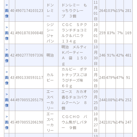
11
ドン
ドンレミー も
月
画
40
4907174103123
レミ
っちりクレー
264
103%
15%
281
01
像
ー
プ ３個
日
シジ
ＣＧＣ ＳＰク
10
シー
ランチチョコミ
月
画
41
4901870300848
259
83%
7%
169
ジャ
ルク＆バニラ
01
像
パン
１３４ｇ
日
明治 メルティ
10
Ｋパーティー
月
画
42
4902777097336
明治
246
91%
42%
481
Ａ 袋 １５０
30
像
ｇ
日
カルビー ポテ
11
カル
トチップスごほ
月
画
43
4901330593117
245
479%
47%
91
ビー
うびチーズ味
06
像
６０ｇ
日
エー
エース カカオ
09
スベ
香るチョコバウ
月
画
44
4970055205179
244
108%
14%
252
ーカ
ムクーヘン ８
25
像
リー
個
日
エー
10
ＣＧＣＨＯ バ
スベ
月
画
45
4970055206190
ウム焦がしバタ
242
101%
14%
247
ーカ
27
像
ー ９個
リー
日
10