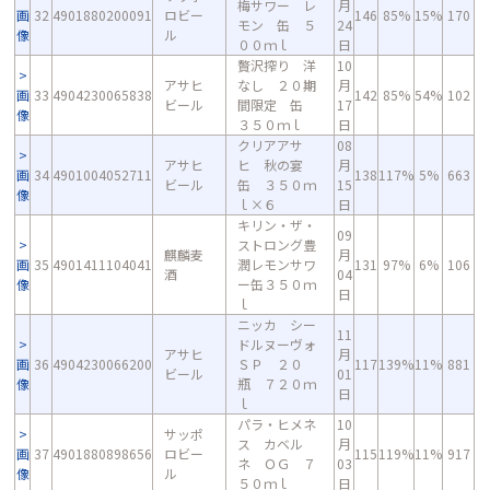
梅サワー レ
月
画
32
4901880200091
ロビー
146
85%
15%
170
モン 缶 ５
24
像
ル
００ｍｌ
日
贅沢搾り 洋
10
アサヒ
なし ２０期
月
画
33
4904230065838
142
85%
54%
102
ビール
間限定 缶
17
像
３５０ｍｌ
日
クリアアサ
08
アサヒ
ヒ 秋の宴
月
画
34
4901004052711
138
117%
5%
663
ビール
缶 ３５０ｍ
15
像
ｌ×６
日
キリン・ザ・
09
ストロング豊
麒麟麦
月
画
35
4901411104041
潤レモンサワ
131
97%
6%
106
酒
04
像
ー缶３５０ｍ
日
ｌ
ニッカ シー
11
ドルヌーヴォ
アサヒ
月
画
36
4904230066200
ＳＰ ２０
117
139%
11%
881
ビール
01
像
瓶 ７２０ｍ
日
ｌ
パラ・ヒメネ
10
サッポ
ス カベル
月
画
37
4901880898656
ロビー
115
119%
11%
917
ネ ＯＧ ７
03
像
ル
５０ｍｌ
日