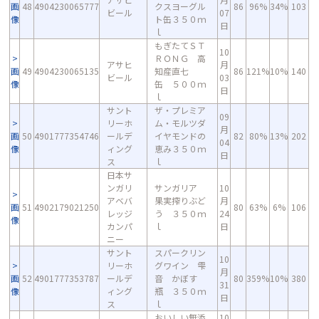
画
48
4904230065777
クスヨーグル
86
96%
34%
103
ビール
07
像
ト缶３５０ｍ
日
ｌ
もぎたてＳＴ
10
ＲＯＮＧ 高
アサヒ
月
画
49
4904230065135
知産直七
86
121%
10%
140
ビール
03
像
缶 ５００ｍ
日
ｌ
サント
ザ・プレミア
09
リーホ
ム・モルツダ
月
画
50
4901777354746
ールデ
イヤモンドの
82
80%
13%
202
04
像
ィング
恵み３５０ｍ
日
ス
ｌ
日本サ
ンガリ
サンガリア
10
アベバ
果実搾りぶど
月
画
51
4902179021250
80
63%
6%
106
レッジ
う ３５０ｍ
24
像
カンパ
ｌ
日
ニー
サント
スパークリン
10
リーホ
グワイン 雫
月
画
52
4901777353787
ールデ
音 かぼす
80
359%
10%
380
31
像
ィング
瓶 ３５０ｍ
日
ス
ｌ
おいしい無添
10