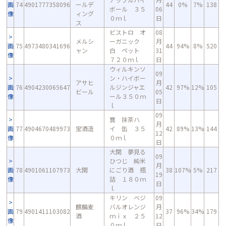
画
74
4901777358096
ールデ
44
0%
7%
138
ボール ３５
06
像
ィング
０ｍｌ
日
ス
ビストロ オ
08
メルシ
ーガニック
月
画
75
4973480341696
44
94%
8%
520
ャン
白 ペット
31
像
７２０ｍｌ
日
ウィルキンソ
09
ン・ハイボー
アサヒ
月
画
76
4904230065647
ルジンジャエ
42
97%
12%
105
ビール
05
像
ール３５０ｍ
日
ｌ
09
寶 抹茶ハ
月
画
77
4904670489973
宝酒造
イ 缶 ３５
42
89%
13%
144
12
像
０ｍｌ
日
大関 夢見る
09
ひつじ 純米
月
画
78
4901061107973
大関
にごり酒 瓶
38
107%
5%
217
19
像
詰 １８０ｍ
日
ｌ
キリン ベジ
09
麒麟麦
バルオレンジ
月
画
79
4901411103082
37
96%
34%
179
酒
ｍｉｘ ２５
12
像
０ｍｌ
日