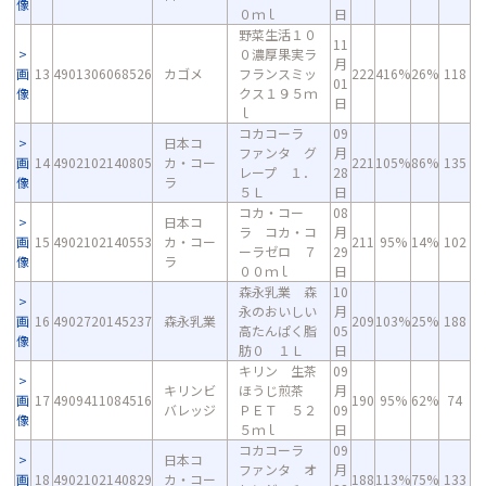
像
０ｍｌ
日
野菜生活１０
11
０濃厚果実ラ
月
画
13
4901306068526
カゴメ
フランスミッ
222
416%
26%
118
01
像
クス１９５ｍ
日
ｌ
コカコーラ
09
日本コ
ファンタ グ
月
画
14
4902102140805
カ・コー
221
105%
86%
135
レープ １．
28
像
ラ
５Ｌ
日
コカ・コー
08
日本コ
ラ コカ・コ
月
画
15
4902102140553
カ・コー
211
95%
14%
102
ーラゼロ ７
29
像
ラ
００ｍｌ
日
森永乳業 森
10
永のおいしい
月
画
16
4902720145237
森永乳業
209
103%
25%
188
高たんぱく脂
05
像
肪０ １Ｌ
日
キリン 生茶
09
キリンビ
ほうじ煎茶
月
画
17
4909411084516
190
95%
62%
74
バレッジ
ＰＥＴ ５２
09
像
５ｍｌ
日
コカコーラ
09
日本コ
ファンタ オ
月
画
18
4902102140829
カ・コー
188
113%
75%
133