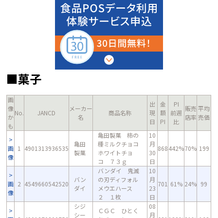
■菓子
画
出
金
PI
像
メーカー
販売
平均
No.
JANCD
商品名称
現
額
前週
か
名
店率
売価
日
PI
比
も
亀田製菓 柿の
10
亀田
種ミルクチョコ
月
画
1
4901313936535
868
442%
70%
199
製菓
ホワイトチョ
30
像
コ ７３ｇ
日
バンダイ 鬼滅
10
バン
の刃ディフォル
月
画
2
4549660542520
701
61%
24%
99
ダイ
メウエハース
23
像
２ １枚
日
シジ
08
ＣＧＣ ひとく
シー
月