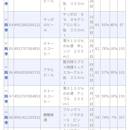
ビール
26
像
缶 ３５０ｍ
日
ｌ
サッポロ ９
10
サッポ
９．９９クリ
月
画
64
4901880200121
ロビー
アＧレモン
65
93%
48%
97
10
像
ル
缶 ３５０ｍ
日
ｌ
果汁１００％
10
ドトー
のお酒 オレ
月
画
65
4932707084891
ルコー
62
78%
18%
193
ンジ ２００
17
像
ヒー
ｍｌ
日
贅沢搾りプラ
09
ス柑橘ミック
アサヒ
月
画
66
4904230065791
スヨーグルト
61
97%
38%
102
ビール
12
像
缶 ３５０ｍ
日
ｌ
果汁１００％
10
ドトー
のお酒 アッ
月
画
67
4932707084853
ルコー
59
90%
18%
193
プル ２００
17
像
ヒー
ｍｌ
日
ブルックリ
10
麒麟麦
ン ソラチエ
月
画
68
4901411105932
54
74%
7%
357
酒
ース ビン
11
像
３３０ｍｌ
日