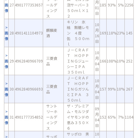
月
画
27
4901777353657
ールデ
泡サーバー３
185
93%
5%
2256
01
像
ィング
５０ｍｌ×１
日
ス
２
キリン 氷
10
結 無糖レモ
麒麟麦
月
画
28
4901411104973
ン ４度
169
118%
23%
145
酒
16
像
缶 ５００ｍ
日
ｌ
Ｊ－ＣＲＡＦ
10
Ｔ ＨＯＰＰ
三菱食
月
画
29
4962840966709
ＩＮＧジュー
166
108%
10%
252
品
04
像
シーＩＰＡ
日
３５０ｍｌ
Ｊ－ＣＲＡＦ
10
Ｔ ＨＯＰＰ
三菱食
月
画
30
4962840966693
ＩＮＧガツん
157
99%
10%
267
品
04
像
とＩＰＡ ３
日
５０ｍｌ
サント
ザ・プレミア
09
リーホ
ム・モルツダ
月
画
31
4901777354852
ールデ
イヤモンドの
152
65%
7%
1104
04
像
ィング
恵み３５０×
日
ス
６
サッポロ 男
10
サッポ