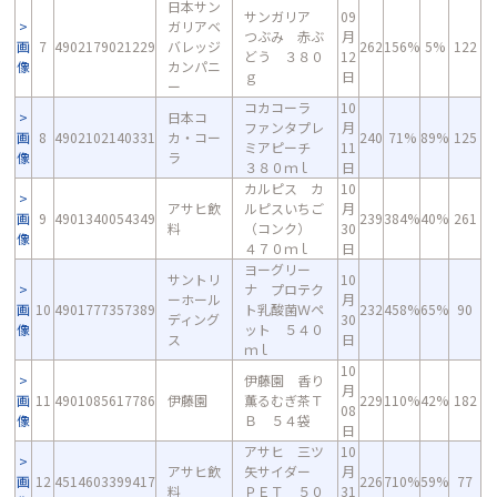
日本サン
サンガリア
09
ガリアベ
つぶみ 赤ぶ
月
画
7
4902179021229
バレッジ
262
156%
5%
122
どう ３８０
12
像
カンパニ
ｇ
日
ー
コカコーラ
10
日本コ
ファンタプレ
月
画
8
4902102140331
カ・コー
240
71%
89%
125
ミアピーチ
11
像
ラ
３８０ｍｌ
日
カルピス カ
10
アサヒ飲
ルピスいちご
月
画
9
4901340054349
239
384%
40%
261
料
（コンク）
30
像
４７０ｍｌ
日
ヨーグリー
サントリ
10
ナ プロテク
ーホール
月
画
10
4901777357389
ト乳酸菌Ｗペ
232
458%
65%
90
ディング
30
像
ット ５４０
ス
日
ｍｌ
10
伊藤園 香り
月
画
11
4901085617786
伊藤園
薫るむぎ茶Ｔ
229
110%
42%
182
08
像
Ｂ ５４袋
日
アサヒ 三ツ
10
アサヒ飲
矢サイダー
月
画
12
4514603399417
226
710%
59%
77
料
ＰＥＴ ５０
31