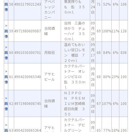
アベバ
果実搾りも
月
画
58
4902179021243
71
52%
6%
106
レッジ
も 缶 ３５
24
像
カンパ
０ｍｌ
日
ニー
合同 三島の
09
合同酒
ゆかり チュ
月
画
59
4971980609087
69
108%
11%
128
精
ーハイ ３５
29
像
０ｍｌ
日
温めてもおい
09
しい甘口レモ
月
画
60
4901030300701
月桂冠
68
84%
6%
836
ン 壜詰 ７
17
像
２０ｍｌ
日
カクテルパー
09
トナー オレ
アサヒ
月
画
61
4904230065340
ンジピエロ
68
80%
23%
100
ビール
26
像
缶 ３５０ｍ
日
ｌ
ＮＩＰＰＯ
09
Ｎ ＰＲＥＭ
合同酒
月
画
62
4971980608745
ＩＵＭ宮崎県
67
107%
6%
100
精
28
像
産日向夏 ３
日
５０
カクテルパー
09
トナー デビ
アサヒ
月
画
63
4904230065364
ルグリーン
65
77%
18%
100