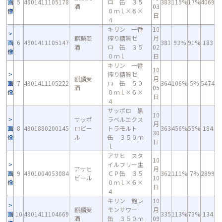
画
5
4901411105178
ロ 缶 ３５
383
115%
17%
4069
酒
03
像
０ｍｌ×６×
日
４
キリン 一番
10
麒麟麦
搾り糖質ゼ
月
画
6
4901411105147
381
93%
91%
183
酒
ロ 缶 ３５
02
像
０ｍｌ
日
キリン 一番
10
搾り糖質ゼ
麒麟麦
月
画
7
4901411105222
ロ 缶 ５０
364
106%
5%
5474
酒
05
像
０ｍｌ×６×
日
４
サッポロ 黒
10
サッポ
ラベルエクス
月
画
8
4901880200145
ロビー
トラモルト
363
456%
55%
184
30
像
ル
缶 ３５０ｍ
日
ｌ
アサヒ スタ
10
イルフリー生
アサヒ
月
画
9
4901004053084
ＣＰ缶 ３５
362
111%
7%
2899
ビール
10
像
０ｍｌ×６×
日
４
キリン 麹レ
10
麒麟麦
モンサワー
月
画
10
4901411104669
335
113%
73%
134
酒
缶 ３５０ｍ
09