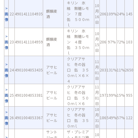
キリン 氷
10
結 無糖レモ
麒麟麦
月
画
22
4901411104935
ン ７度
206
109%
24%
145
酒
16
像
缶 ５００ｍ
日
ｌ
キリン 氷
10
結 無糖レモ
麒麟麦
月
画
23
4901411104959
ン ４度
206
97%
72%
103
酒
15
像
缶 ３５０ｍ
日
ｌ
クリアアサ
11
ヒ 冬の旨
アサヒ
月
画
24
4901004053435
口 缶 ３５
203
131%
11%
2650
ビール
01
像
０ｍｌ×６×
日
４
クリアアサ
11
アサヒ
ヒ 冬の旨
月
画
25
4901004053381
197
199%
15%
955
ビール
口 缶 ５０
01
像
０ｍｌ×６
日
クリアアサ
10
アサヒ
ヒ 冬の旨
月
画
26
4901004053367
186
549%
57%
122
ビール
口 缶 ３５
31
像
０ｍｌ
日
サント
ザ・プレミア
10
リーホ
ム・モルツ神