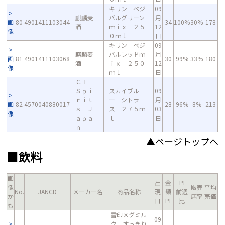
キリン ベジ
09
麒麟麦
バルグリーン
月
画
80
4901411103044
34
100%
30%
178
酒
ｍｉｘ ２５
12
像
０ｍｌ
日
キリン ベジ
09
麒麟麦
バルレッドｍ
月
画
81
4901411103068
30
99%
33%
180
酒
ｉｘ ２５０
12
像
ｍｌ
日
ＣＴ
Ｓｐｉ
スカイブル
09
ｒｉｔ
ー シトラ
月
画
82
4570040880017
28
96%
8%
213
ｓ Ｊ
ス ２７５ｍ
03
像
ａｐａ
ｌ
日
ｎ
▲ページトップへ
■飲料
画
出
金
PI
像
販売
平均
No.
JANCD
メーカー名
商品名称
現
額
前週
か
店率
売価
日
PI
比
も
雪印メグミル
09
ク すっきり