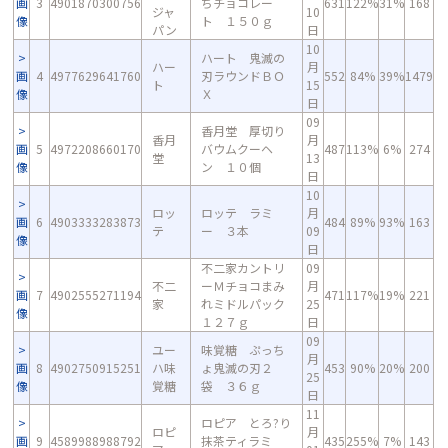
画
3
4901870300756
ちチョコレー
631
122%
31%
168
ジャ
10
像
ト １５０ｇ
パン
日
10
ハート 鬼滅の
ハー
月
画
4
4977629641760
刃ラウンドＢＯ
552
84%
39%
1479
ト
15
像
Ｘ
日
09
香月堂 厚切り
香月
月
画
5
4972208660170
バウムクーヘ
487
113%
6%
274
堂
13
像
ン １０個
日
10
ロッ
ロッテ ラミ
月
画
6
4903333283873
484
89%
93%
163
テ
ー ３本
09
像
日
不二家カントリ
09
不二
ーＭチョコまみ
月
画
7
4902555271194
471
117%
19%
221
家
れミドルパック
25
像
１２７ｇ
日
09
ユー
味覚糖 ぷっち
月
画
8
4902750915251
ハ味
ょ鬼滅の刃２
453
90%
20%
200
25
像
覚糖
袋 ３６ｇ
日
11
ロピア とろ?り
ロピ
月
画
9
4589988988792
抹茶ティラミ
435
255%
7%
143