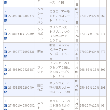
像
ース ４個
日
シジ
08
ＣＧＣ アーモ
シー
月
画
22
4901870300770
ンドチョコレー
273
126%
27%
167
ジャ
19
像
ト １２５ｇ
パン
日
プリングルズ
10
シン
トリプルサワク
月
画
23
8886467120305
ガポ
273
77%
7%
176
リ＆オニオン
24
像
ール
１０７ｇ
日
明治 メルティ
10
Ｋパーティー
月
画
24
4902777097336
明治
270
305%
34%
473
Ａ 袋 １５０
30
像
ｇ
日
プレシア ベイ
10
プレ
ク＆レア２層仕
月
画
25
4933602425987
268
95%
13%
301
シア
立てのチーズタ
01
像
ルト １個
日
09
オランジェ ６
田口
月
画
26
4582532200494
種の贅沢フルー
250
96%
10%
299
食品
01
像
ツロール ５個
日
10
東ハト ハーベ
東ハ
月
画
27
4901940300082
スト薫るミルク
249
124%
12%
93
ト
30
像
ティ ８包