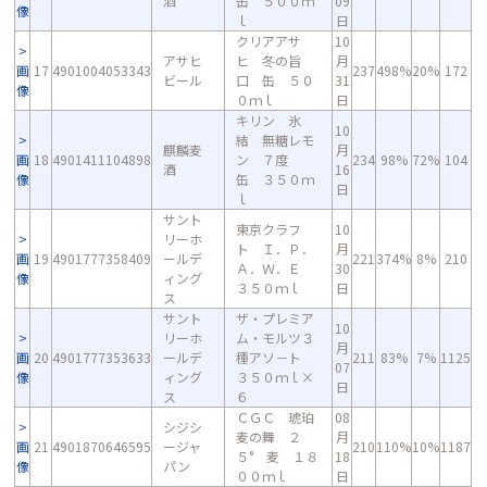
酒
缶 ５００ｍ
09
像
ｌ
日
クリアアサ
10
アサヒ
ヒ 冬の旨
月
画
17
4901004053343
237
498%
20%
172
ビール
口 缶 ５０
31
像
０ｍｌ
日
キリン 氷
10
結 無糖レモ
麒麟麦
月
画
18
4901411104898
ン ７度
234
98%
72%
104
酒
16
像
缶 ３５０ｍ
日
ｌ
サント
東京クラフ
10
リーホ
ト Ｉ．Ｐ．
月
画
19
4901777358409
ールデ
221
374%
8%
210
Ａ．Ｗ．Ｅ
30
像
ィング
３５０ｍｌ
日
ス
サント
ザ・プレミア
10
リーホ
ム・モルツ３
月
画
20
4901777353633
ールデ
種アソ－ト
211
83%
7%
1125
07
像
ィング
３５０ｍｌ×
日
ス
６
ＣＧＣ 琥珀
08
シジシ
麦の舞 ２
月
画
21
4901870646595
ージャ
210
110%
10%
1187
５° 麦 １８
18
像
パン
００ｍｌ
日