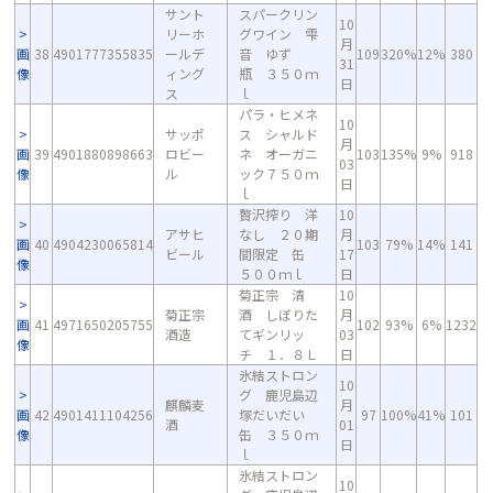
サント
スパークリン
10
リーホ
グワイン 雫
月
画
38
4901777355835
ールデ
音 ゆず
109
320%
12%
380
31
像
ィング
瓶 ３５０ｍ
日
ス
ｌ
パラ・ヒメネ
10
サッポ
ス シャルド
月
画
39
4901880898663
ロビー
ネ オーガニ
103
135%
9%
918
03
像
ル
ック７５０ｍ
日
ｌ
贅沢搾り 洋
10
アサヒ
なし ２０期
月
画
40
4904230065814
103
79%
14%
141
ビール
間限定 缶
17
像
５００ｍｌ
日
菊正宗 清
10
菊正宗
酒 しぼりた
月
画
41
4971650205755
102
93%
6%
1232
酒造
てギンリッ
03
像
チ １．８Ｌ
日
氷結ストロン
10
グ 鹿児島辺
麒麟麦
月
画
42
4901411104256
塚だいだい
97
100%
41%
101
酒
01
像
缶 ３５０ｍ
日
ｌ
氷結ストロン
10