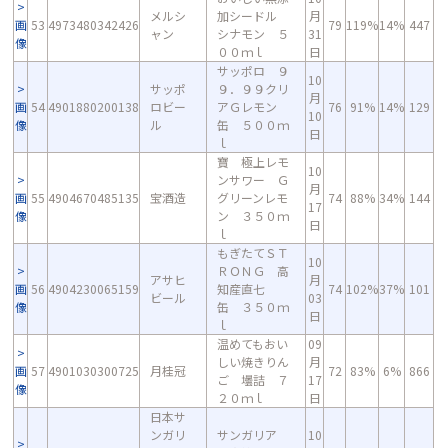
メルシ
加シードル
月
画
53
4973480342426
79
119%
14%
447
ャン
シナモン ５
31
像
００ｍｌ
日
サッポロ ９
10
サッポ
９．９９クリ
月
画
54
4901880200138
ロビー
アＧレモン
76
91%
14%
129
10
像
ル
缶 ５００ｍ
日
ｌ
寶 極上レモ
10
ンサワー Ｇ
月
画
55
4904670485135
宝酒造
グリーンレモ
74
88%
34%
144
17
像
ン ３５０ｍ
日
ｌ
もぎたてＳＴ
10
ＲＯＮＧ 高
アサヒ
月
画
56
4904230065159
知産直七
74
102%
37%
101
ビール
03
像
缶 ３５０ｍ
日
ｌ
温めてもおい
09
しい焼きりん
月
画
57
4901030300725
月桂冠
72
83%
6%
866
ご 壜詰 ７
17
像
２０ｍｌ
日
日本サ
ンガリ
サンガリア
10