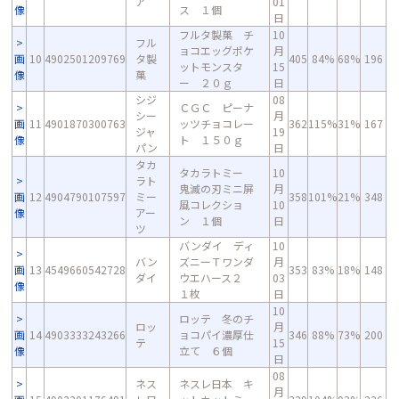
ア
01
像
ス １個
日
フルタ製菓 チ
10
フル
ョコエッグポケ
月
画
10
4902501209769
タ製
405
84%
68%
196
ットモンスタ
15
像
菓
ー ２０ｇ
日
シジ
08
ＣＧＣ ピーナ
シー
月
画
11
4901870300763
ッツチョコレー
362
115%
31%
167
ジャ
19
像
ト １５０ｇ
パン
日
タカ
タカラトミー
10
ラト
鬼滅の刃ミニ屏
月
画
12
4904790107597
ミー
358
101%
21%
348
風コレクショ
10
像
アー
ン １個
日
ツ
バンダイ ディ
10
バン
ズニーＴワンダ
月
画
13
4549660542728
353
83%
18%
148
ダイ
ウエハース２
03
像
１枚
日
10
ロッテ 冬のチ
ロッ
月
画
14
4903333243266
ョコパイ濃厚仕
346
88%
73%
200
テ
15
像
立て ６個
日
08
ネス
ネスレ日本 キ
月