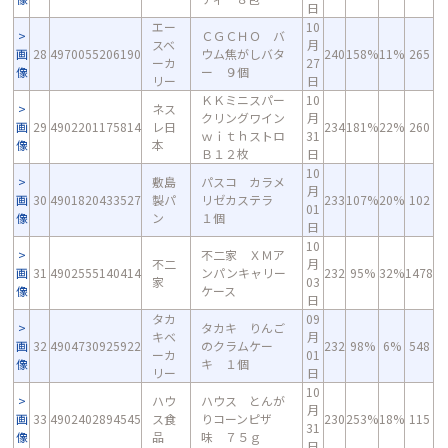
日
エー
10
ＣＧＣＨＯ バ
スベ
月
画
28
4970055206190
ウム焦がしバタ
240
158%
11%
265
ーカ
27
像
ー ９個
リー
日
ＫＫミニスパー
10
ネス
クリングワイン
月
画
29
4902201175814
レ日
234
181%
22%
260
ｗｉｔｈストロ
31
像
本
Ｂ１２枚
日
10
敷島
パスコ カラメ
月
画
30
4901820433527
製パ
リゼカステラ
233
107%
20%
102
01
像
ン
１個
日
10
不二家 ＸＭア
不二
月
画
31
4902555140414
ンパンキャリー
232
95%
32%
1478
家
03
像
ケース
日
タカ
09
タカキ りんご
キベ
月
画
32
4904730925922
のクラムケー
232
98%
6%
548
ーカ
01
像
キ １個
リー
日
10
ハウ
ハウス とんが
月
画
33
4902402894545
ス食
りコーンピザ
230
253%
18%
115
31
像
品
味 ７５ｇ
日