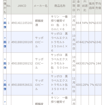
出
金
PI
像
販売
平均
No.
JANCD
メーカー名
商品名称
現
額
前週
か
店率
売価
日
PI
比
も
キリン 一番
10
麒麟麦
搾り糖質ゼ
月
画
1
4901411105161
664
94%
90%
1033
酒
ロ 缶 ３５
03
像
０ｍｌ×６
日
サッポロ 黒
10
サッポ
ラベルエクス
月
画
2
4901880200169
ロビー
トラモルト
474
422%
56%
1041
30
像
ル
３５０ｍｌ×
日
６
サッポロ 黒
10
サッポ
ラベルエクス
月
画
3
4901880200152
ロビー
トラモルト
443
301%
20%
244
30
像
ル
缶 ５００ｍ
日
ｌ
サッポロ 黒
11
サッポ
ラベルエクス
月
画
4
4901880926021
ロビー
トラモルト缶
430
128%
7%
4153
01
像
ル
３５０×６×
日
４
キリン 一番
10
搾り糖質ゼ
麒麟麦
月