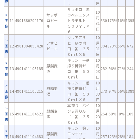
像
ｌ
日
サッポロ 黒
10
サッポ
ラベルエクス
月
画
11
4901880200176
ロビー
トラモルト
330
175%
16%
1395
31
像
ル
５００ｍｌ×
日
６
クリアアサ
10
アサヒ
ヒ 冬の旨
月
画
12
4901004053428
304
379%
56%
672
ビール
口 缶 ３５
31
像
０ｍｌ×６
日
キリン 一番
10
麒麟麦
搾り糖質ゼ
月
画
13
4901411105185
282
96%
71%
244
酒
ロ 缶 ５０
03
像
０ｍｌ
日
キリン 一番
10
麒麟麦
搾り糖質ゼ
月
画
14
4901411105215
273
97%
56%
1389
酒
ロ 缶 ５０
03
像
０ｍｌ×６
日
本搾り パイ
10
麒麟麦
ン＆青りん
月
画
15
4901411104522
264
68%
8%
109
酒
ご 缶 ３５
23
像
０ｍｌ
日
キリン 麹レ
10
麒麟麦
モンサワー
月
画
16
4901411104683
257
123%
28%
184