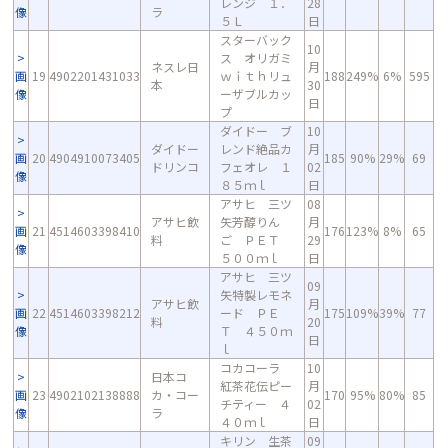
レンジ １．
28
像
ラ
５Ｌ
日
スターバック
10
ス オリガミ
ネスレ日
月
画
19
4902201431033
ｗｉｔｈリュ
188
249%
6%
595
本
30
像
ーザブルカッ
日
プ
ダイドー ブ
10
ダイドー
レンド絶品カ
月
画
20
4904910073405
185
90%
29%
69
ドリンコ
フェオレ １
02
像
８５ｍｌ
日
アサヒ 三ツ
08
アサヒ飲
矢芳醇りん
月
画
21
4514603398410
176
123%
8%
65
料
ご ＰＥＴ
29
像
５００ｍｌ
日
アサヒ 三ツ
09
矢特製レモネ
アサヒ飲
月
画
22
4514603398212
ード ＰＥ
175
109%
39%
77
料
20
像
Ｔ ４５０ｍ
日
ｌ
コカコーラ
10
日本コ
紅茶花伝ピー
月
画
23
4902102138888
カ・コー
170
95%
80%
85
チティー ４
02
像
ラ
４０ｍｌ
日
キリン 生茶
09