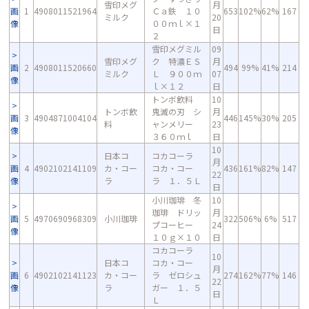
雪印メグ
月
画
1
4908011521964
Ｃａ鉄 １０
653
102%
62%
167
ミルク
20
像
００ｍｌ×１
日
２
雪印メグミル
09
雪印メグ
ク 特濃ＥＳ
月
画
2
4908011520660
494
99%
41%
214
ミルク
Ｌ ９００ｍ
07
像
ｌ×１２
日
トンボ飲料
10
トンボ飲
鬼滅の刃 シ
月
画
3
4904871004104
446
145%
30%
205
料
ャンメリー
23
像
３６０ｍｌ
日
10
日本コ
コカコーラ
月
画
4
4902102141109
カ・コー
コカ・コー
436
161%
82%
147
22
像
ラ
ラ １．５Ｌ
日
小川珈琲 冬
10
珈琲 ドリッ
月
画
5
4970690968309
小川珈琲
322
506%
6%
517
プコーヒー
24
像
１０ｇ×１０
日
コカコーラ
10
日本コ
コカ・コー
月
画
6
4902102141123
カ・コー
ラ ゼロシュ
274
162%
77%
146
22
像
ラ
ガー １．５
日
Ｌ