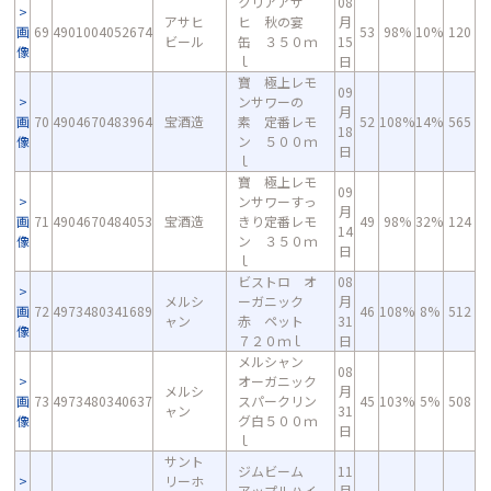
クリアアサ
08
アサヒ
ヒ 秋の宴
月
画
69
4901004052674
53
98%
10%
120
ビール
缶 ３５０ｍ
15
像
ｌ
日
寶 極上レモ
09
ンサワーの
月
画
70
4904670483964
宝酒造
素 定番レモ
52
108%
14%
565
18
像
ン ５００ｍ
日
ｌ
寶 極上レモ
09
ンサワーすっ
月
画
71
4904670484053
宝酒造
きり定番レモ
49
98%
32%
124
14
像
ン ３５０ｍ
日
ｌ
ビストロ オ
08
メルシ
ーガニック
月
画
72
4973480341689
46
108%
8%
512
ャン
赤 ペット
31
像
７２０ｍｌ
日
メルシャン
08
オーガニック
メルシ
月
画
73
4973480340637
スパークリン
45
103%
5%
508
ャン
31
像
グ白５００ｍ
日
ｌ
サント
ジムビーム
11
リーホ
アップルハイ
月