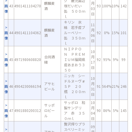
グ 鹿児島辺
麒麟麦
月
画
43
4901411104270
塚だいだい
93
100%
10%
142
酒
03
像
缶 ５００ｍ
日
ｌ
キリン 氷
11
結 岩手産ブ
麒麟麦
月
画
44
4901411104362
ルーベリー
92
0%
15%
101
酒
06
像
缶 ３５０ｍ
日
ｌ
ＮＩＰＰＯ
10
Ｎ ＰＲＥＭ
合同酒
月
画
45
4971980608820
ＩＵＭ福岡県
92
95%
9%
99
精
17
像
産あまおう３
日
５０
ニッカ シー
10
ドルヌーヴォ
アサヒ
月
画
46
4904230066194
ＳＰ ２０
91
564%
21%
246
ビール
31
像
瓶 ２００ｍ
日
ｌ
サッポロ 和
10
サッポ
製サングリ
月
画
47
4901880200312
ロビー
90
86%
5%
145
ア 赤 ３５
04
像
ル
０ｍｌ
日
贅沢搾りプラ
09
スベリーミッ
アサヒ
月