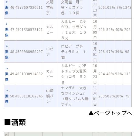
文明
文明堂 月三
月
画
46
4977607220611
堂東
笠・カステラ
206
102%
7%
1343
13
像
京
巻 １０個
日
カルビー じゃ
10
カル
がりこサラダｂ
月
画
47
4901330578121
206
82%
40%
206
ビー
ｉｔｓ大 １０
09
像
８ｇ
日
10
ロピア プチ
ロピ
月
画
48
4589988988297
ティラミス １
206
97%
39%
98
ア
01
像
個
日
カルビー ポテ
10
カル
トチップス贅沢
月
画
49
4901330914882
204
49%
52%
113
ビー
ショコラ ５２
23
像
ｇ
日
ヤマザキ 大き
11
山崎
なツインシュ?
月
画
50
4903110162346
製パ
203
503%
20%
75
（苺クリ?ム＆苺
01
像
ン
ホイッ
日
▲ページトップへ
■酒類
画