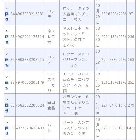
10
ロッテ ダイの
ロッ
月
画
34
4903333215881
大冒険マンチョ
230
693%
21%
97
テ
29
像
コ １枚入
日
ネスレ日本 キ
08
ネス
ットカットミニ
月
画
35
4902201176514
レ日
229
115%
89%
236
オトナの甘さ
30
像
本
１４枚
日
10
ロッテ ストロ
ロッ
月
画
36
4903333203215
ベリーブランデ
227
83%
65%
163
テ
23
像
ー ３本
日
エー
エース カカオ
09
スベ
香るチョコバウ
月
画
37
4970055205179
226
116%
13%
251
ーカ
ムクーヘン ８
25
像
リー
個
日
オランジェ ６
09
田口
層のたっぷり苺
月
画
38
4582532200524
224
84%
15%
279
食品
ショートケー
01
像
キ １個
日
10
ハート ガンプ
ハー
月
画
39
4977629639439
ラ入りラウンド
222
83%
12%
1473
ト
19
像
ＢＯＸ ２個
日