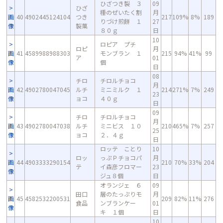
ひざつき製 ３
09
ひざ
種のぜいたく割
月
画
40
4902445124104
つき
217
109%
8%
189
りづけ煎餅 １
27
像
製菓
８０ｇ
日
10
ロピア プチ
ロピ
月
画
41
4589988988303
モンブラン １
215
94%
41%
99
ア
01
像
個
日
08
チロ
チロルチョコ
月
画
42
4902780047045
ルチ
ミニミルク １
214
271%
7%
249
23
像
ョコ
４０ｇ
日
09
チロ
チロルチョコ
月
画
43
4902780047038
ルチ
ミニビス １０
210
465%
7%
257
25
像
ョコ
２．４ｇ
日
ロッテ ことり
10
ロッ
っぷＰチョコパ
月
画
44
4903333290154
210
70%
33%
204
テ
イ森彦フロマー
23
像
ジュ８個
日
オランジェ ６
09
田口
層のたっぷりモ
月
画
45
4582532200531
209
82%
11%
276
食品
ンブランケー
01
像
キ １個
日
10