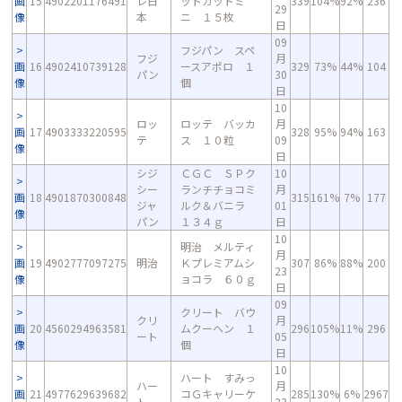
画
15
4902201176491
レ日
ットカットミ
339
104%
92%
236
29
像
本
ニ １５枚
日
09
フジパン スペ
フジ
月
画
16
4902410739128
ースアポロ １
329
73%
44%
104
パン
30
像
個
日
10
ロッ
ロッテ バッカ
月
画
17
4903333220595
328
95%
94%
163
テ
ス １０粒
09
像
日
シジ
ＣＧＣ ＳＰク
10
シー
ランチチョコミ
月
画
18
4901870300848
315
161%
7%
177
ジャ
ルク＆バニラ
01
像
パン
１３４ｇ
日
10
明治 メルティ
月
画
19
4902777097275
明治
Ｋプレミアムシ
307
86%
88%
200
23
像
ョコラ ６０ｇ
日
09
クリート バウ
クリ
月
画
20
4560294963581
ムクーヘン １
296
105%
11%
296
ート
05
像
個
日
10
ハート すみっ
ハー
月
画
21
4977629639682
コＧキャリーケ
285
130%
6%
2967
ト
23