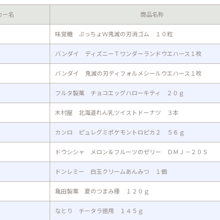
カー名
商品名称
味覚糖 ぷっちょＷ鬼滅の刃消ゴム １０粒
バンダイ ディズニーＴワンダーランドウエハース１枚
バンダイ 鬼滅の刃ディフォルメシールウエハース１枚
フルタ製菓 チョコエッグハローキティ ２０ｇ
木村屋 北海道れん乳ツイストドーナツ ３本
カンロ ピュレグミポケモントロピカ２ ５６ｇ
ドウシシャ メロン＆フルーツのゼリー ＤＭＪ－２０Ｓ
ドンレミー 白玉クリームあんみつ １個
亀田製菓 夏のつまみ種 １２０ｇ
なとり チータラ徳用 １４５ｇ