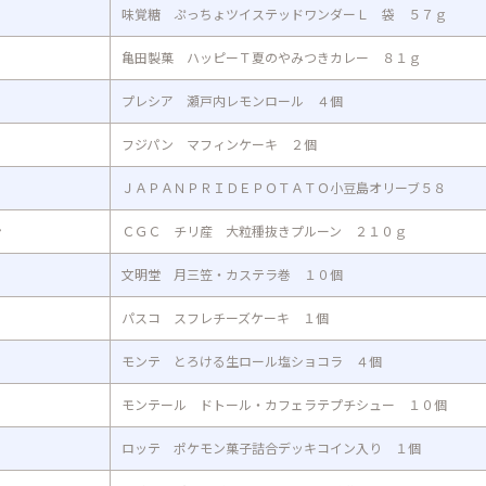
味覚糖 ぷっちょツイステッドワンダーＬ 袋 ５７ｇ
亀田製菓 ハッピーＴ夏のやみつきカレー ８１ｇ
プレシア 瀬戸内レモンロール ４個
フジパン マフィンケーキ ２個
ＪＡＰＡＮＰＲＩＤＥＰＯＴＡＴＯ小豆島オリーブ５８
ン
ＣＧＣ チリ産 大粒種抜きプルーン ２１０ｇ
文明堂 月三笠・カステラ巻 １０個
パスコ スフレチーズケーキ １個
モンテ とろける生ロール塩ショコラ ４個
モンテール ドトール・カフェラテプチシュー １０個
ロッテ ポケモン菓子詰合デッキコイン入り １個