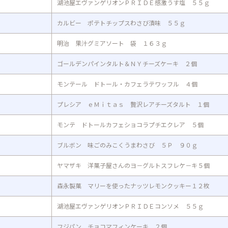
湖池屋エヴァンゲリオンＰＲＩＤＥ感激うす塩 ５５ｇ
カルビー ポテトチップスわさび漬味 ５５ｇ
明治 果汁グミアソート 袋 １６３ｇ
ゴールデンパインタルト＆ＮＹチーズケーキ ２個
モンテール ドトール・カフェラテワッフル ４個
プレシア ｅＭｉｔａｓ 贅沢レアチーズタルト １個
モンテ ドトールカフェショコラプチエクレア ５個
ブルボン 味ごのみこくうまわさび ５Ｐ ９０ｇ
ヤマザキ 洋菓子屋さんのヨ－グルトスフレケ－キ５個
森永製菓 マリーを使ったナッツレモンクッキー１２枚
湖池屋エヴァンゲリオンＰＲＩＤＥコンソメ ５５ｇ
フジパン チョコマフィンケーキ ２個