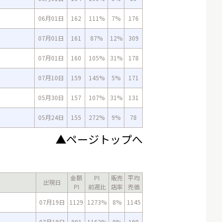
06月01日
162
111%
7%
176
07月01日
161
87%
12%
309
07月01日
160
105%
31%
178
07月10日
159
145%
5%
171
05月30日
157
107%
31%
131
05月24日
155
272%
9%
78
▲ページトップへ
金額
PI
販売
平均
出現日
PI
前週比
店率
売価
07月19日
1129
1273%
8%
1145
07月19日
901
1162%
8%
198