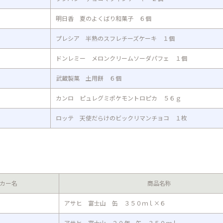
明日香 夏のよくばり和菓子 ６個
プレシア 半熟のスフレチーズケーキ １個
ドンレミー メロンクリームソーダパフェ １個
武蔵製菓 土用餅 ６個
カンロ ピュレグミポケモントロピカ ５６ｇ
ロッテ 天使だらけのビックリマンチョコ １枚
カー名
商品名称
アサヒ 富士山 缶 ３５０ｍｌ×６
アサヒ 富士山 ２０年 缶 ３５０ｍｌ