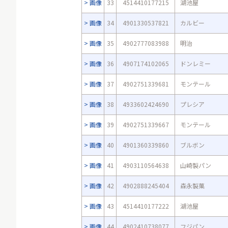
画像
33
4514410177215
湖池屋
画像
34
4901330537821
カルビー
画像
35
4902777083988
明治
画像
36
4907174102065
ドンレミー
画像
37
4902751339681
モンテール
画像
38
4933602424690
プレシア
画像
39
4902751339667
モンテール
画像
40
4901360339860
ブルボン
画像
41
4903110564638
山崎製パン
画像
42
4902888245404
森永製菓
画像
43
4514410177222
湖池屋
画像
44
4902410738077
フジパン