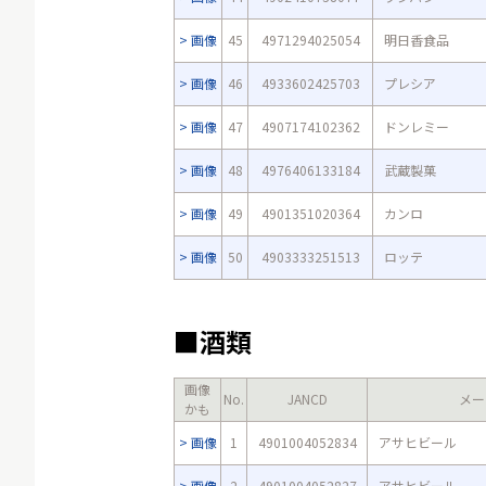
画像
45
4971294025054
明日香食品
画像
46
4933602425703
プレシア
画像
47
4907174102362
ドンレミー
画像
48
4976406133184
武蔵製菓
画像
49
4901351020364
カンロ
画像
50
4903333251513
ロッテ
■酒類
画像
No.
JANCD
メー
かも
画像
1
4901004052834
アサヒビール
画像
2
4901004052827
アサヒビール