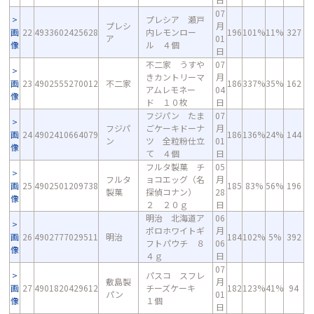
07
プレシア 瀬戸
プレシ
月
画
22
4933602425628
内レモンロー
196
101%
11%
327
ア
01
像
ル ４個
日
不二家 うすや
07
きカントリーマ
月
画
23
4902555270012
不二家
186
337%
35%
162
アムレモネー
04
像
ド １０枚
日
フジパン たま
07
フジパ
ごケーキドーナ
月
画
24
4902410664079
186
136%
24%
144
ン
ツ 全粒粉仕立
01
像
て ４個
日
フルタ製菓 チ
05
フルタ
ョコエッグ（名
月
画
25
4902501209738
185
83%
56%
196
製菓
探偵コナン）
28
像
２ ２０ｇ
日
明治 北海道ア
06
ポロホワイトギ
月
画
26
4902777029511
明治
184
102%
5%
392
フトパウチ ８
06
像
４ｇ
日
07
パスコ スフレ
敷島製
月
画
27
4901820429612
チーズケーキ
182
123%
41%
94
パン
01
像
１個
日