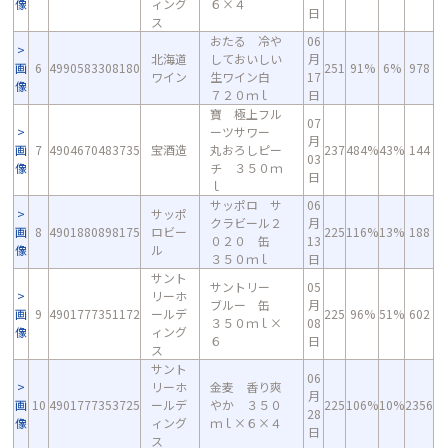
像
ィング
６×４
日
ス
おたる 冷や
06
北海道
しておいしい
月
画
6
4990583308180
251
91%
6%
978
ワイン
生ワイン白
17
像
７２０ｍｌ
日
寶 極上フル
07
ーツサワー
月
画
7
4904670483735
宝酒造
丸おろしピー
237
484%
43%
144
03
像
チ ３５０ｍ
日
ｌ
サッポロ サ
06
サッポ
クラビール２
月
画
8
4901880898175
ロビー
225
116%
13%
188
０２０ 缶
13
像
ル
３５０ｍｌ
日
サント
サントリー
05
リーホ
ブルー 缶
月
画
9
4901777351172
ールデ
225
96%
51%
602
３５０ｍｌ×
08
像
ィング
６
日
ス
サント
06
リーホ
金麦 香り爽
月
画
10
4901777353725
ールデ
やか ３５０
225
106%
10%
2356
28
像
ィング
ｍｌ×６×４
日
ス