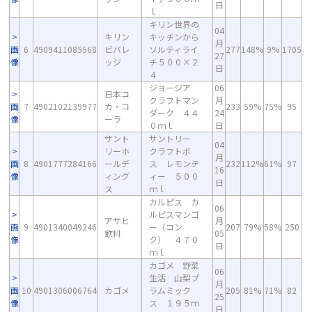
日
ｌ
キリン世界の
04
キリン
キッチンから
月
画
6
4909411085568
ビバレ
ソルティライ
277
148%
9%
1705
27
像
ッジ
チ５００×２
日
４
ジョージア
06
日本コ
クラフトマン
月
画
7
4902102139977
カ・コ
233
59%
75%
95
ダーク ４４
24
像
ーラ
０ｍｌ
日
サント
サントリー
04
リーホ
クラフトボ
月
画
8
4901777284166
ールデ
ス レモンテ
232
112%
61%
97
16
像
ィング
ィー ５００
日
ス
ｍｌ
カルピス カ
06
ルピスマンゴ
アサヒ
月
画
9
4901340049246
ー（コン
207
79%
58%
250
飲料
05
像
ク） ４７０
日
ｍｌ
カゴメ 野菜
06
生活 山梨プ
月
画
10
4901306006764
カゴメ
ラムミック
205
81%
71%
82
25
像
ス １９５ｍ
日