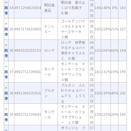
明日香 夏のよ
明日香
月
画
34
4971294025054
くばり和菓子
166
148%
8%
183
食品
01
像
６個
日
ゴールデンパイ
06
ドンレ
ンタルト＆ＮＹ
月
画
35
4907174102065
165
118%
21%
227
ミー
チーズケーキ
01
像
２個
日
ロッテ 世界旅
06
するチョコパイ
月
画
36
4903333255153
ロッテ
163
108%
66%
194
東京キャラメル
03
像
Ｃ ６個
日
モンテール ド
07
モンテ
トール・カフェ
月
画
37
4902751339681
161
131%
19%
199
ール
ラテワッフル
01
像
４個
日
ブルボン ふん
05
ブルボ
わりチョコバー
月
画
38
4901360335916
160
139%
40%
242
ン
ムＦＳ １５５
21
像
ｇ
日
モンテール ド
07
モンテ
トール・カフェ
月
画
39
4902751339643
159
125%
20%
189
ール
ラテプチシュ
01
像
ー １０個
日
オランジェ ク
07