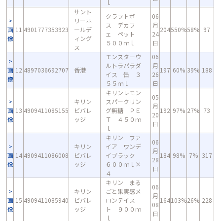
ｌ
サント
クラフトボ
06
リーホ
ス デカフ
月
画
11
4901777353923
ールデ
204
550%
58%
97
ェ ペット
24
像
ィング
５００ｍｌ
日
ス
モンスターウ
06
ルトラパラダ
月
画
12
4897036692707
香港
197
60%
39%
188
イス 缶 ３
26
像
５５ｍｌ
日
キリンレモン
05
キリン
スパークリン
月
画
13
4909411085155
ビバレ
グ無糖 ＰＥ
192
97%
27%
73
20
像
ッジ
Ｔ ４５０ｍ
日
ｌ
キリン ファ
06
キリン
イア ワンデ
月
画
14
4909411086008
ビバレ
イブラック
184
98%
7%
317
28
像
ッジ
６００ｍｌ×
日
４
キリン まる
06
キリン
ごと果実感メ
月
画
15
4909411085940
ビバレ
ロンテイス
164
103%
26%
228
08
像
ッジ
ト ９００ｍ
日
ｌ