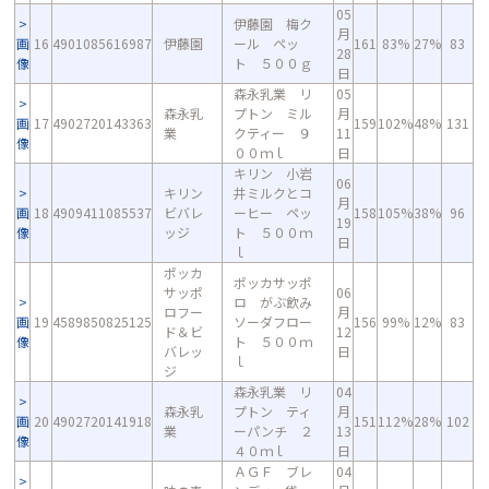
05
伊藤園 梅ク
月
画
16
4901085616987
伊藤園
ール ペッ
161
83%
27%
83
28
像
ト ５００ｇ
日
森永乳業 リ
05
森永乳
プトン ミル
月
画
17
4902720143363
159
102%
48%
131
業
クティー ９
11
像
００ｍｌ
日
キリン 小岩
06
キリン
井ミルクとコ
月
画
18
4909411085537
ビバレ
ーヒー ペッ
158
105%
38%
96
19
像
ッジ
ト ５００ｍ
日
ｌ
ポッカ
ポッカサッポ
サッポ
06
ロ がぶ飲み
ロフー
月
画
19
4589850825125
ソーダフロー
156
99%
12%
83
ド＆ビ
12
像
ト ５００ｍ
バレッ
日
ｌ
ジ
森永乳業 リ
04
森永乳
プトン ティ
月
画
20
4902720141918
151
112%
28%
102
業
ーパンチ ２
13
像
４０ｍｌ
日
ＡＧＦ ブレ
04