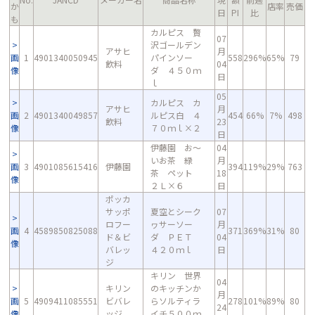
か
店率
売価
日
PI
比
も
カルピス 贅
07
沢ゴールデン
アサヒ
月
画
1
4901340050945
パインソー
558
296%
65%
79
飲料
04
像
ダ ４５０ｍ
日
ｌ
05
カルピス カ
アサヒ
月
画
2
4901340049857
ルピス白 ４
454
66%
7%
498
飲料
23
像
７０ｍｌ×２
日
伊藤園 お～
04
いお茶 緑
月
画
3
4901085615416
伊藤園
394
119%
29%
763
茶 ペット
18
像
２Ｌ×６
日
ポッカ
サッポ
夏空とシーク
07
ロフー
ヮサーソー
月
画
4
4589850825088
371
369%
31%
80
ド＆ビ
ダ ＰＥＴ
04
像
バレッ
４２０ｍｌ
日
ジ
キリン 世界
04
キリン
のキッチンか
月
画
5
4909411085551
ビバレ
らソルティラ
278
101%
89%
80
24
像
ッジ
イチ５００ｍ