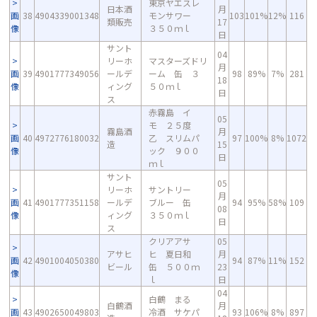
東京ヤエスレ
日本酒
月
画
38
4904339001348
モンサワー
103
101%
12%
116
類販売
17
像
３５０ｍｌ
日
サント
04
リーホ
マスターズドリ
月
画
39
4901777349056
ールデ
ーム 缶 ３
98
89%
7%
281
18
像
ィング
５０ｍｌ
日
ス
赤霧島 イ
05
モ ２５度
霧島酒
月
画
40
4972776180032
乙 スリムパ
97
100%
8%
1072
造
15
像
ック ９００
日
ｍｌ
サント
05
リーホ
サントリー
月
画
41
4901777351158
ールデ
ブルー 缶
94
95%
58%
109
08
像
ィング
３５０ｍｌ
日
ス
クリアアサ
05
アサヒ
ヒ 夏日和
月
画
42
4901004050380
94
87%
11%
152
ビール
缶 ５００ｍ
23
像
ｌ
日
04
白鶴 まる
白鶴酒
月
画
43
4902650049803
冷酒 サケパ
93
106%
8%
897