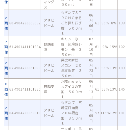
像
ィング
５０ｍｌ
日
ス
もぎたてＳＴ
06
ＲＯＮＧまる
アサヒ
月
画
60
4904230063032
ごと搾り四季
61
86%
8%
138
ビール
06
像
柑 ５００ｍ
日
ｌ
キリン 氷
07
麒麟麦
結 超冷感レ
月
画
61
4901411101934
61
0%
15%
102
酒
モン 缶 ３
10
像
５０ｍｌ
日
果実の瞬間
05
アサヒ
メロン ２０
月
画
62
4904230061083
61
96%
13%
103
ビール
年夏限定 ３
23
像
５０ｍｌ
日
氷結ｍｅｅｔ
06
麒麟麦
ｓアイスの実
月
画
63
4901411101835
61
93%
13%
146
酒
缶 ５００ｍ
13
像
ｌ
日
もぎたて 宮
05
崎産日向夏
アサヒ
月
画
64
4904230063018
２０年限定
57
115%
12%
101
ビール
09
像
缶 ３５０ｍ
日
ｌ
サッポロ 男
05