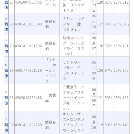
画
27
4901004050465
128
91%
22%
612
ビール
缶 ３５０ｍ
23
像
ｌ×６
日
05
キリン ウイ
麒麟麦
月
画
28
4901411100043
スキー 陸
127
85%
26%
1302
酒
16
像
５００ｍｌ
日
氷結ストロン
06
麒麟麦
グ シトラス
月
画
29
4901411101736
126
76%
56%
101
酒
ドライ ３５
27
像
０ｍｌ
日
サント
サントリー
05
リーホ
ブルー 缶
月
画
30
4901777351219
ールデ
126
97%
25%
860
５００ｍｌ×
09
像
ィング
６
日
ス
三菱食品 シ
06
ゲキックスチ
三菱食
月
画
31
4962840966488
ューハイソー
121
93%
25%
136
品
09
像
ダ味 ３５０
日
ｍｌ
キリン・ザ・
06
ストロングパ
麒麟麦
月
画
32
4901411102290
イナップルサ
119
83%
16%
140
酒
20
像
ワー５００ｍ
日