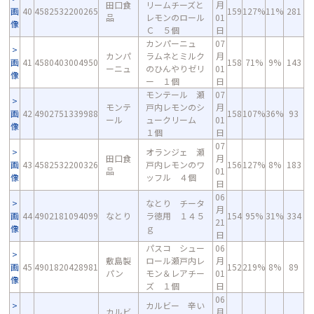
田口食
リームチーズと
月
画
40
4582532200265
159
127%
11%
281
品
レモンのロール
01
像
Ｃ ５個
日
カンパーニュ
07
カンパ
ラムネとミルク
月
画
41
4580403004950
158
71%
9%
143
ーニュ
のひんやりゼリ
01
像
ー １個
日
モンテール 瀬
07
モンテ
戸内レモンのシ
月
画
42
4902751339988
158
107%
36%
93
ール
ュークリーム
01
像
１個
日
07
オランジェ 瀬
田口食
月
画
43
4582532200326
戸内レモンのワ
156
127%
8%
183
品
01
像
ッフル ４個
日
06
なとり チータ
月
画
44
4902181094099
なとり
ラ徳用 １４５
154
95%
31%
334
21
像
ｇ
日
パスコ シュー
06
敷島製
ロール瀬戸内レ
月
画
45
4901820428981
152
219%
8%
89
パン
モン＆レアチー
01
像
ズ １個
日
06
カルビー 辛い
カルビ
月