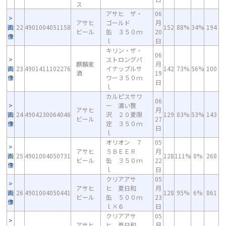
ス
アサヒ ザ・
06
アサヒ
ゴールド
月
画
22
4901004051158
152
88%
34%
194
ビール
缶 ３５０ｍ
20
像
ｌ
日
キリン・ザ・
06
ストロングパ
麒麟麦
月
画
23
4901411102276
イナップルサ
142
73%
56%
100
酒
19
像
ワー３５０ｍ
日
ｌ
カルピスサワ
06
ー 濃い贅
アサヒ
月
画
24
4904230064046
沢 ２０夏限
129
83%
53%
143
ビール
27
像
定 ３５０ｍ
日
ｌ
オリオン ７
05
アサヒ
５ＢＥＥＲ
月
画
25
4901004050731
128
111%
8%
268
ビール
缶 ３５０ｍ
22
像
ｌ
日
クリアアサ
05
アサヒ
ヒ 夏日和
月
画
26
4901004050441
128
95%
6%
861
ビール
缶 ５００ｍ
23
像
ｌ×６
日
クリアアサ
05
アサヒ
ヒ 夏日和
月