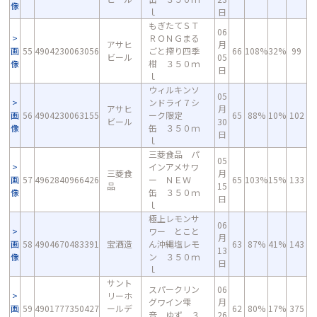
像
ｌ
日
もぎたてＳＴ
06
ＲＯＮＧまる
アサヒ
月
画
55
4904230063056
ごと搾り四季
66
108%
32%
99
ビール
05
像
柑 ３５０ｍ
日
ｌ
ウィルキンソ
05
ンドライ７シ
アサヒ
月
画
56
4904230063155
ーク限定
65
88%
10%
102
ビール
30
像
缶 ３５０ｍ
日
ｌ
三菱食品 パ
05
インアメサワ
三菱食
月
画
57
4962840966426
ー ＮＥＷ
65
103%
15%
133
品
15
像
缶 ３５０ｍ
日
ｌ
極上レモンサ
06
ワー とこと
月
画
58
4904670483391
宝酒造
ん沖縄塩レモ
63
87%
41%
143
13
像
ン ３５０ｍ
日
ｌ
サント
スパークリン
06
リーホ
グワイン雫
月
画
59
4901777350427
ールデ
62
80%
17%
375
音 ゆず ３
26