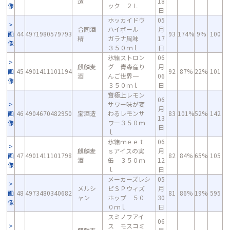
造
18
像
ック ２Ｌ
日
ホッカイドウ
05
合同酒
ハイボール
月
画
44
4971980579793
93
174%
9%
100
精
ガラナ風味
17
像
３５０ｍｌ
日
氷結ストロン
06
麒麟麦
グ 青森産り
月
画
45
4901411101194
92
87%
22%
101
酒
んご世界一
06
像
３５０ｍｌ
日
寶極上レモン
06
サワー味が変
月
画
46
4904670482950
宝酒造
わるレモンサ
83
101%
52%
142
13
像
ワー３５０ｍ
日
ｌ
氷結ｍｅｅｔ
06
麒麟麦
ｓアイスの実
月
画
47
4901411101798
82
84%
65%
105
酒
缶 ３５０ｍ
12
像
ｌ
日
メーカーズレシ
05
メルシ
ピＳＰウィズ
月
画
48
4973480340682
81
86%
19%
595
ャン
ホップ ５０
30
像
０ｍｌ
日
スミノフアイ
06
ス モスコミ