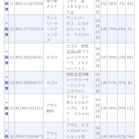
味の素
ンディ 袋
月
画
21
4901111829008
151
58%
7%
416
ＡＧＦ
１６０ｇ＋１
20
像
０ｇ
日
サント
サントリー
06
リーホ
ボス とろけ
月
画
22
4901777352919
ールデ
るカフェモ
149
79%
44%
91
19
像
ィング
カ ５００ｍ
日
ス
ｌ
カゴメ 野菜
06
生活山梨プラ
月
画
23
4901306106761
カゴメ
ムミックスケ
147
99%
15%
885
29
像
ース １９５
日
ｍｌ×１２
野菜生活沖縄
05
シークワーサ
月
画
24
4901306006757
カゴメ
146
97%
70%
83
ーミックス
15
像
１９５ｍｌ
日
アサヒ 三ツ
06
矢１００％ア
アサヒ
月
画
25
4514603392111
ップル ＰＥ
145
68%
29%
132
飲料
20
像
Ｔ ５００ｍ
日
ｌ
アサヒ ドラ
06
イゼロサマー
アサヒ
月
画
26
4904230064879
ショット缶
145
96%
33%
564
ビール
27