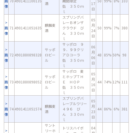
画
70
4901411100135
期間限定
50
99%
8%
103
酒
17
像
缶 ３５０ｍ
日
ｌ
スプリングバ
05
レーＢオンザ
麒麟麦
月
画
71
4901411051635
クラウド び
50
99%
7%
380
酒
24
像
ん ３３０ｍ
日
ｌ
サッポロ ９
06
サッポ
９．９９クリ
月
画
72
4901880898328
ロビー
アＤコーラ
48
85%
50%
98
06
像
ル
缶 ３５０ｍ
日
ｌ
サッポロ 麦
05
サッポ
とホップＴＨ
月
画
73
4901880898052
ロビー
Ｅ ＨＯＰ
44
74%
12%
111
16
像
ル
缶 ３５０ｍ
日
ｌ
スプリングバ
05
レーブルワリー
麒麟麦
月
画
74
4901411051574
４９６ び
44
86%
6%
381
酒
23
像
ん ３３０ｍ
日
ｌ
サント
トリスハイボ
04
リーホ