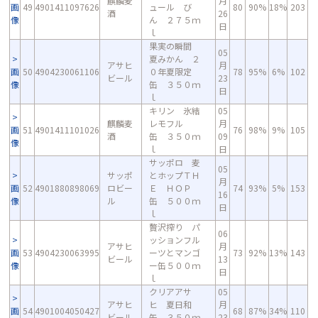
麒麟麦
月
画
49
4901411097626
ュール び
80
90%
18%
203
酒
26
像
ん ２７５ｍ
日
ｌ
果実の瞬間
05
夏みかん ２
アサヒ
月
画
50
4904230061106
０年夏限定
78
95%
6%
102
ビール
23
像
缶 ３５０ｍ
日
ｌ
キリン 氷結
05
麒麟麦
レモフル
月
画
51
4901411101026
76
98%
9%
105
酒
缶 ３５０ｍ
09
像
ｌ
日
サッポロ 麦
05
サッポ
とホップＴＨ
月
画
52
4901880898069
ロビー
Ｅ ＨＯＰ
74
93%
5%
153
16
像
ル
缶 ５００ｍ
日
ｌ
贅沢搾り パ
06
ッションフル
アサヒ
月
画
53
4904230063995
ーツとマンゴ
73
92%
13%
143
ビール
13
像
ー缶５００ｍ
日
ｌ
クリアアサ
05
アサヒ
ヒ 夏日和
月
画
54
4901004050427
68
87%
34%
110
ビール
缶 ３５０ｍ
23