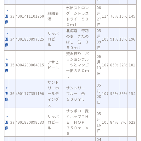
ｌ
氷結ストロン
06
麒麟麦
グ シトラス
月
画
33
4901411101750
114
76%
15%
145
酒
ドライ ５０
27
像
０ｍｌ
日
北海道 奇跡
05
サッポ
の麦 きたの
月
画
34
4901880897925
ロビー
108
91%
13%
196
ほし 缶 ３
09
像
ル
５０ｍｌ
日
贅沢搾り パ
06
ッションフル
アサヒ
月
画
35
4904230064015
ーツとマンゴ
107
85%
32%
101
ビール
13
像
ー缶３５０ｍ
日
ｌ
サント
05
リーホ
サントリー
月
画
36
4901777351196
ールデ
ブルー 缶
107
98%
39%
154
08
像
ィング
５００ｍｌ
日
ス
サッポロ 麦
05
サッポ
とホップＴＨ
月
画
37
4901880898083
ロビー
Ｅ ＨＯＰ
105
84%
7%
623
16
像
ル
３５０ｍｌ×
日
６
04