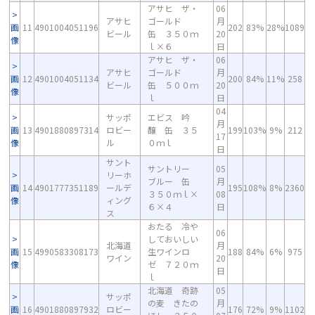
アサヒ ザ・
06
アサヒ
ゴールド
月
画
11
4901004051196
202
83%
28%
1089
ビール
缶 ３５０ｍ
20
像
ｌ×６
日
アサヒ ザ・
06
アサヒ
ゴールド
月
画
12
4901004051134
200
84%
11%
258
ビール
缶 ５００ｍ
20
像
ｌ
日
04
サッポ
エビス 吟
月
画
13
4901880897314
ロビー
醸 缶 ３５
199
103%
9%
212
17
像
ル
０ｍｌ
日
サント
サントリー
05
リーホ
ブルー 缶
月
画
14
4901777351189
ールデ
195
108%
8%
2360
３５０ｍｌ×
08
像
ィング
６×４
日
ス
おたる 冷や
06
しておいしい
北海道
月
画
15
4990583308173
生ワインロ
188
84%
6%
975
ワイン
20
像
ゼ ７２０ｍ
日
ｌ
北海道 奇跡
05
サッポ
の麦 きたの
月
画
16
4901880897932
ロビー
176
72%
9%
1102