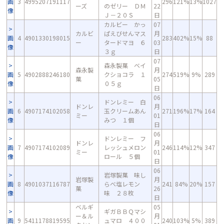
画
3
4995207191117
296
121%
13%
1027
ーズ
のゼリー ＤＭ
22
像
Ｊ－２０Ｓ
日
カルビー かっ
07
カルビ
ぱえびせんマス
月
画
4
4901330198015
283
402%
15%
88
ー
タードマヨ ６
03
像
３ｇ
日
07
森永製菓 ベイ
森永製
月
画
5
4902888246180
クショコラ １
274
519%
9%
289
菓
05
像
０５ｇ
日
06
ドンレミー 白
ドンレ
月
画
6
4907174102058
玉クリームあん
271
196%
17%
164
ミー
01
像
みつ １個
日
06
ドンレミー フ
ドンレ
月
画
7
4907174102089
レッシュメロン
246
114%
12%
347
ミー
01
像
ロール ５個
日
06
岩塚製菓 味し
岩塚製
月
画
8
4901037116787
らべ塩レモン
241
84%
20%
157
菓
26
像
味 ２８枚
日
ベルギ
05
ギガＢＢＱマシ
ー＆ル
月
画
9
5411178819595
ュマロ ４００
240
103%
5%
389