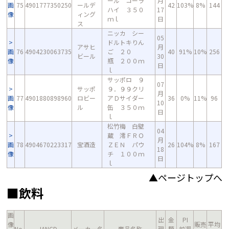
ール コーラ
月
画
75
4901777350250
ールデ
42
103%
8%
144
ハイ ３５０
17
像
ィング
ｍｌ
日
ス
ニッカ シー
05
ドルトキりん
アサヒ
月
画
76
4904230063735
ご ２０
40
91%
10%
256
ビール
30
像
瓶 ２００ｍ
日
ｌ
サッポロ ９
07
サッポ
９．９９クリ
月
画
77
4901880898960
ロビー
アＤサイダー
36
0%
11%
96
10
像
ル
缶 ３５０ｍ
日
ｌ
松竹梅 白壁
04
蔵 澪ＦＲＯ
月
画
78
4904670223317
宝酒造
ＺＥＮ パウ
26
104%
8%
167
18
像
チ １００ｍ
日
ｌ
▲ページトップへ
■飲料
画
出
金
PI
像
販売
平均
No.
JANCD
メーカー名
商品名称
現
額
前週