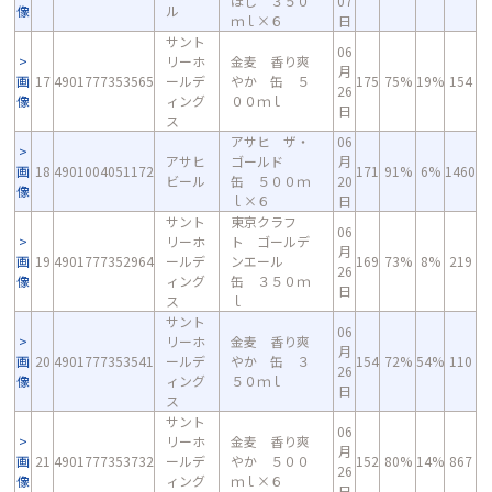
ほし ３５０
07
像
ル
ｍｌ×６
日
サント
06
リーホ
金麦 香り爽
月
画
17
4901777353565
ールデ
やか 缶 ５
175
75%
19%
154
26
像
ィング
００ｍｌ
日
ス
アサヒ ザ・
06
アサヒ
ゴールド
月
画
18
4901004051172
171
91%
6%
1460
ビール
缶 ５００ｍ
20
像
ｌ×６
日
サント
東京クラフ
06
リーホ
ト ゴールデ
月
画
19
4901777352964
ールデ
ンエール
169
73%
8%
219
26
像
ィング
缶 ３５０ｍ
日
ス
ｌ
サント
06
リーホ
金麦 香り爽
月
画
20
4901777353541
ールデ
やか 缶 ３
154
72%
54%
110
26
像
ィング
５０ｍｌ
日
ス
サント
06
リーホ
金麦 香り爽
月
画
21
4901777353732
ールデ
やか ５００
152
80%
14%
867
26
像
ィング
ｍｌ×６
日