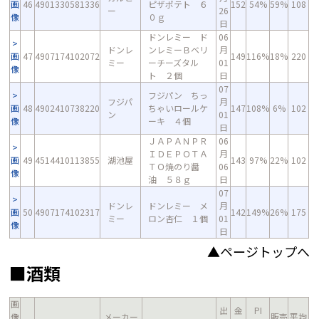
画
46
4901330581336
ピザポテト ６
152
54%
59%
108
ー
26
像
０ｇ
日
ドンレミー ド
06
ドンレ
ンレミーＢベリ
月
画
47
4907174102072
149
116%
18%
220
ミー
ーチーズタル
01
像
ト ２個
日
07
フジパン ちっ
フジパ
月
画
48
4902410738220
ちゃいロールケ
147
108%
6%
102
ン
01
像
ーキ ４個
日
ＪＡＰＡＮＰＲ
06
ＩＤＥＰＯＴＡ
月
画
49
4514410113855
湖池屋
143
97%
22%
102
ＴＯ焼のり醤
06
像
油 ５８ｇ
日
07
ドンレ
ドンレミー メ
月
画
50
4907174102317
142
149%
26%
175
ミー
ロン杏仁 １個
01
像
日
▲ページトップへ
■酒類
画
出
金
PI
像
メーカー
販売
平均