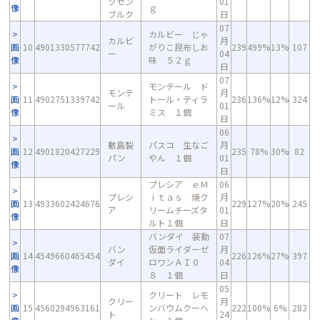
クセン
01
像
ｇ
ブルク
日
07
カルビー じゃ
カルビ
月
画
10
4901330577742
がりこ昆布しお
239
499%
13%
107
ー
04
像
味 ５２ｇ
日
07
モンテール ド
モンテ
月
画
11
4902751339742
トール・ティラ
236
136%
12%
324
ール
01
像
ミス １個
日
06
敷島製
パスコ 生なご
月
画
12
4901820427229
235
78%
30%
82
パン
やん １個
01
像
日
プレシア ｅＭ
06
プレシ
ｉｔａｓ 焼ク
月
画
13
4933602424676
229
127%
20%
245
ア
リームチーズタ
01
像
ルト１個
日
バンダイ 装動
07
バン
仮面ライダーゼ
月
画
14
4549660465454
226
126%
27%
397
ダイ
ロワンＡＩ０
04
像
８ １個
日
05
クリート レモ
クリー
月
画
15
4560294963161
ンバウムクーヘ
222
100%
6%
283
ト
24