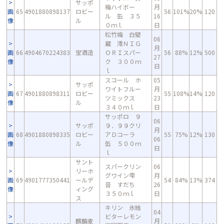
サッポ
梅ハイボー
月
画
65
4901880898137
ロビー
56
101%
20%
120
ル 缶 ３５
16
像
ル
０ｍｌ
日
松竹梅 白壁
06
蔵 澪ＮＩＧ
月
画
66
4904670224383
宝酒造
ＯＲＩスパー
56
88%
12%
500
27
像
ク ３００ｍ
日
ｌ
スコール ホ
05
サッポ
ワイトフルー
月
画
67
4901880898311
ロビー
55
108%
14%
120
ツミックス
23
像
ル
３４０ｍｌ
日
サッポロ ９
06
サッポ
９．９９クリ
月
画
68
4901880898335
ロビー
アＤコーラ
55
75%
12%
130
06
像
ル
缶 ５００ｍ
日
ｌ
サント
スパークリン
06
リーホ
グワイン雫
月
画
69
4901777350441
ールデ
54
84%
13%
374
音 すだち
26
像
ィング
３５０ｍｌ
日
ス
キリン 氷結
04
ビターレモン
麒麟麦
月