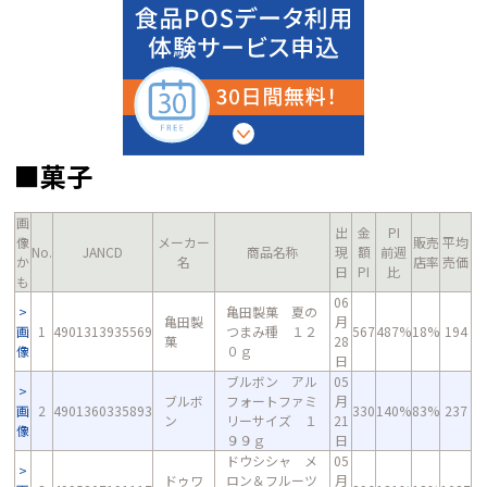
■菓子
画
出
金
PI
像
メーカー
販売
平均
No.
JANCD
商品名称
現
額
前週
か
名
店率
売価
日
PI
比
も
06
亀田製菓 夏の
亀田製
月
画
1
4901313935569
つまみ種 １２
567
487%
18%
194
菓
28
像
０ｇ
日
ブルボン アル
05
ブルボ
フォートファミ
月
画
2
4901360335893
330
140%
83%
237
ン
リーサイズ １
21
像
９９ｇ
日
ドウシシャ メ
05
ドゥワ
ロン＆フルーツ
月