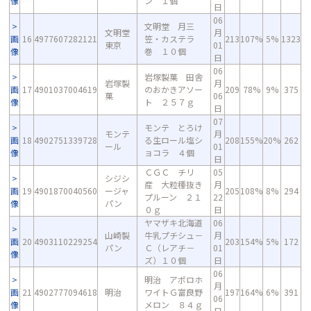
像
ン １個
日
06
文明堂 月三
文明堂
月
画
16
4977607282121
笠・カステラ
213
107%
5%
1323
東京
01
像
巻 １０個
日
06
岩塚製菓 田舎
岩塚製
月
画
17
4901037004619
のおかきアソー
209
78%
9%
375
菓
06
像
ト ２５７ｇ
日
07
モンテ とろけ
モンテ
月
画
18
4902751339728
る生ロール塩シ
208
155%
20%
262
ール
01
像
ョコラ ４個
日
ＣＧＣ チリ
05
シジシ
産 大粒種抜き
月
画
19
4901870040560
ージャ
205
108%
8%
294
プルーン ２１
22
像
パン
０ｇ
日
ヤマザキ北海道
06
山崎製
牛乳プチシュ－
月
画
20
4903110229254
203
154%
5%
172
パン
Ｃ（レアチ－
01
像
ズ）１０個
日
06
明治 アポロホ
月
画
21
4902777094618
明治
ワイトＧ富良野
197
164%
6%
391
06
像
メロン ８４ｇ
日