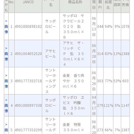
No.
JANCD
商品名称
現
額
前週
か
名
店率
売価
日
PI
比
も
サッポロ サ
06
サッポ
クラビール２
月
画
1
4901880898182
ロビー
０２０ 缶
344
94%
9%
1078
13
像
ル
３５０ｍｌ×
日
６
アサヒ ザ・
06
リッチ Ｃ
アサヒ
月
画
2
4901004052520
Ｐ 缶 ３５
314
83%
13%
2388
ビール
28
像
０ｍｌ×６×
日
４
サント
06
リーホ
金麦 香り爽
月
画
3
4901777353718
ールデ
やか ３５０
303
77%
53%
603
26
像
ィング
ｍｌ×６
日
ス
サッポロ ヱ
04
サッポ
ビス 吟醸
月
画
4
4901880897338
ロビー
279
121%
5%
1147
缶 ３５０ｍ
17
像
ル
ｌ×６
日
サント
06
リーホ
金麦 特発
月
画
5
4901777353299
ールデ
３５０ｍｌ×
273
66%
7%
2387
20