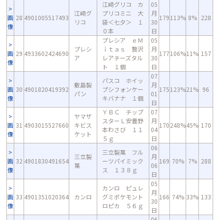
江崎グリコ カ
05
江崎グ
プリコミニ 大
月
画
28
4901005517493
179
113%
8%
228
リコ
袋＜七夕＞ １
30
像
０本
日
プレシア ｅＭ
05
プレシ
ｉｔａｓ 贅沢
月
画
29
4933602424690
177
106%
11%
157
ア
レアチーズタル
30
像
ト １個
日
07
パスコ ホイッ
敷島製
月
画
30
4901820419392
プシフォンケー
175
123%
21%
96
パン
01
像
キバナナ １個
日
ＹＢＣ チップ
07
ヤマザ
スターＬ安曇野
月
画
31
4903015527660
キビス
170
248%
45%
170
本わさび １１
04
像
ケット
５ｇ
日
06
三立製菓 フル
三立製
月
画
32
4901830491654
ーツパイミック
169
70%
7%
288
菓
06
像
ス １３８ｇ
日
05
カンロ ピュレ
月
画
33
4901351020364
カンロ
グミポケモント
166
74%
33%
133
30
像
ロピカ ５６ｇ
日
06