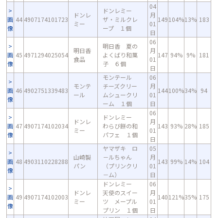
04
ドンレミー
ドンレ
月
画
44
4907174101723
ザ・ミルクレ
149
104%
13%
183
ミー
01
像
ープ １個
日
06
明日香 夏の
明日香
月
画
45
4971294025054
よくばり和菓
147
94%
9%
181
食品
01
像
子 ６個
日
モンテール
06
モンテ
チーズクリー
月
画
46
4902751339483
144
100%
34%
94
ール
ムシュークリ
01
像
ーム １個
日
06
ドンレミー
ドンレ
月
画
47
4907174102034
わらび餅の和
143
93%
28%
185
ミー
01
像
パフェ １個
日
ヤマザキ ロ
05
山崎製
－ルちゃん
月
画
48
4903110228288
143
99%
14%
104
パン
（プリンクリ
01
像
－ム）
日
ドンレミー
06
ドンレ
天使のスイー
月
画
49
4907174102003
140
121%
35%
175
ミー
ツ メープル
01
像
プリン １個
日