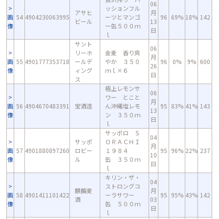
06
ッションフル
アサヒ
月
画
54
4904230063995
ーツとマンゴ
96
69%
18%
142
ビール
13
像
ー缶５００ｍ
日
ｌ
サント
06
リーホ
金麦 香り爽
月
画
55
4901777353718
ールデ
やか ３５０
96
0%
9%
600
26
像
ィング
ｍｌ×６
日
ス
極上レモンサ
06
ワー とこと
月
画
56
4904670483391
宝酒造
ん沖縄塩レモ
95
83%
41%
143
13
像
ン ３５０ｍ
日
ｌ
サッポロ Ｓ
04
サッポ
ＯＲＡＣＨＩ
月
画
57
4901880897260
ロビー
１９８４
95
96%
22%
237
10
像
ル
缶 ３５０ｍ
日
ｌ
キリン・ザ・
04
ストロングコ
麒麟麦
月
画
58
4901411101422
ーラサワー
95
95%
43%
142
酒
03
像
缶 ５００ｍ
日
ｌ