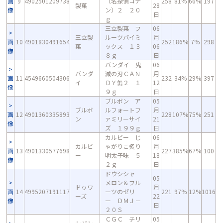
画
9
4902501209738
（名探偵コナ
258
81%
66%
197
製菓
28
像
ン）２ ２０
日
ｇ
三立製菓 フ
06
三立製
ルーツパイミ
月
画
10
4901830491654
252
186%
7%
298
菓
ックス １３
06
像
８ｇ
日
バンダイ 鬼
06
バンダ
滅の刃ＣＡＮ
月
画
11
4549660504306
232
34%
29%
397
イ
ＤＹ缶２ １
12
像
９ｇ
日
ブルボン ア
05
ブルボ
ルフォートフ
月
画
12
4901360335893
228
107%
75%
251
ン
ァミリーサイ
21
像
ズ １９９ｇ
日
カルビー じ
06
カルビ
ゃがりこ炙り
月
画
13
4901330577698
227
385%
67%
100
ー
明太子味 ５
18
像
２ｇ
日
ドウシシャ
05
メロン＆フル
ドゥワ
月
画
14
4995207191117
ーツのゼリ
221
97%
12%
1016
ーズ
22
像
ー ＤＭＪ－
日
２０Ｓ
ＣＧＣ チリ
05