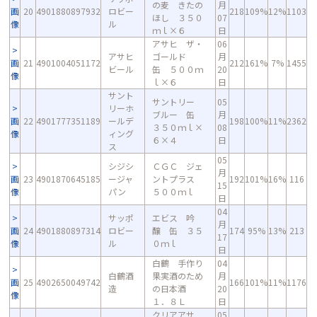
の麦 きたの
月
画
20
4901880897932
ロビー
218
109%
12%
1103
ほし ３５０
07
像
ル
ｍｌ×６
日
アサヒ ザ・
06
アサヒ
ゴールド
月
画
21
4901004051172
212
161%
7%
1455
ビール
缶 ５００ｍ
20
像
ｌ×６
日
サント
サントリー
05
リーホ
ブルー 缶
月
画
22
4901777351189
ールデ
198
100%
11%
2362
３５０ｍｌ×
08
像
ィング
６×４
日
ス
05
シジシ
ＣＧＣ ジェ
月
画
23
4901870645185
ージャ
ントプラス
192
101%
16%
116
15
像
パン
５００ｍｌ
日
04
サッポ
エビス 吟
月
画
24
4901880897314
ロビー
醸 缶 ３５
174
95%
13%
213
17
像
ル
０ｍｌ
日
白鶴 手作り
04
白鶴酒
果実酒のため
月
画
25
4902650049742
166
101%
11%
1176
造
の日本酒
20
像
１．８Ｌ
日
クリアアサ
05