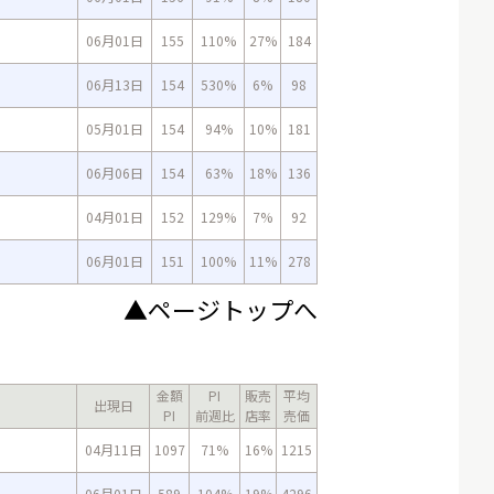
06月01日
155
110%
27%
184
06月13日
154
530%
6%
98
05月01日
154
94%
10%
181
06月06日
154
63%
18%
136
04月01日
152
129%
7%
92
06月01日
151
100%
11%
278
▲ページトップへ
金額
PI
販売
平均
出現日
PI
前週比
店率
売価
04月11日
1097
71%
16%
1215
06月01日
589
104%
19%
4296