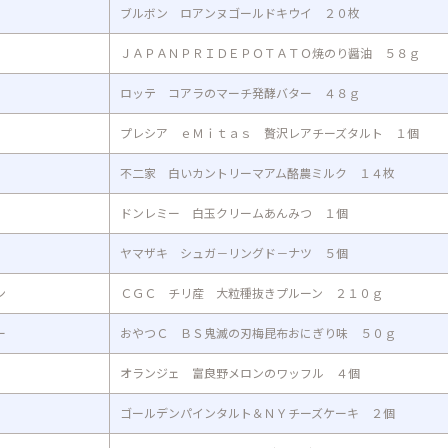
ブルボン ロアンヌゴールドキウイ ２０枚
ＪＡＰＡＮＰＲＩＤＥＰＯＴＡＴＯ焼のり醤油 ５８ｇ
ロッテ コアラのマーチ発酵バター ４８ｇ
プレシア ｅＭｉｔａｓ 贅沢レアチーズタルト １個
不二家 白いカントリーマアム酪農ミルク １４枚
ドンレミー 白玉クリームあんみつ １個
ヤマザキ シュガ－リングド－ナツ ５個
ン
ＣＧＣ チリ産 大粒種抜きプルーン ２１０ｇ
ー
おやつＣ ＢＳ鬼滅の刃梅昆布おにぎり味 ５０ｇ
オランジェ 富良野メロンのワッフル ４個
ゴールデンパインタルト＆ＮＹチーズケーキ ２個