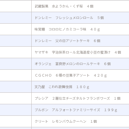
武蔵製菓 水ようかん・くず桜 ４個
ドンレミー フレッシュメロンロール ５個
味覚糖 コロロヒノカミコーラ味 ４０ｇ
ドンレミー 父の日アソートケーキ ６個
ヤマザキ 宇治抹茶ロ－ル北海道産小豆の蜜漬け ４個
オランジェ 富良野メロンのロールケーキ ６個
ＣＧＣＨＯ ６種の豆菓子アソート ４２０ｇ
天乃屋 こわれ歌舞伎揚 １８０ｇ
プレシア ２層仕立チーズタルトフランボワーズ １個
ブルボン アルフォートファミリーサイズ １９９ｇ
クリート レモンバウムクーヘン １個