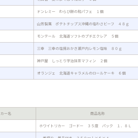
ドンレミー わらび餅の和パフェ １個
山芳製菓 ポテトチップス沖縄の塩わさビーフ ４８ｇ
モンテール 北海道ソフトのプチエクレア ５個
三幸 三幸の塩揚おかき瀬戸内レモン塩味 ８０ｇ
神戸屋 しっとり宇治抹茶マフィン ２個
オランジェ 北海道キャラメルのロールケーキ ６個
ーカー名
商品名称
ホワイトリカー ゴードー ３５度 パック １．８Ｌ
一番搾り 景品付き ３５０ｍｌ×６×４