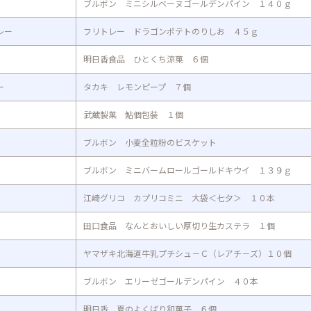
ブルボン ミニシルベーヌゴールデンパイン １４０ｇ
レー
フリトレー ドラゴンポテトのりしお ４５ｇ
明日香食品 ひとくち涼菓 ６個
ー
タカキ レモンピープ ７個
武蔵製菓 鮎個包装 １個
ブルボン 小麦全粒粉のビスケット
ブルボン ミニバームロールゴールドキウイ １３９ｇ
江崎グリコ カプリコミニ 大袋＜七夕＞ １０本
田口食品 なんとおいしい厚切り生カステラ １個
ヤマザキ北海道牛乳プチシュ－Ｃ（レアチ－ズ）１０個
ブルボン エリーゼゴールデンパイン ４０本
明日香 夏のよくばり和菓子 ６個