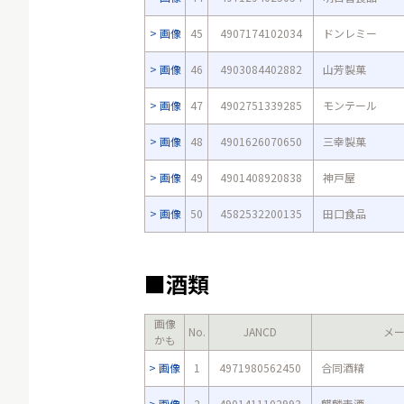
画像
45
4907174102034
ドンレミー
画像
46
4903084402882
山芳製菓
画像
47
4902751339285
モンテール
画像
48
4901626070650
三幸製菓
画像
49
4901408920838
神戸屋
画像
50
4582532200135
田口食品
■酒類
画像
No.
JANCD
メ
かも
画像
1
4971980562450
合同酒精
画像
2
4901411102993
麒麟麦酒