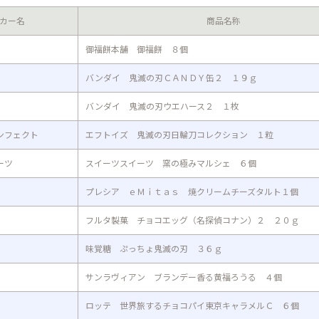
カー名
商品名称
御福餅本舗 御福餅 ８個
バンダイ 鬼滅の刃ＣＡＮＤＹ缶２ １９ｇ
バンダイ 鬼滅の刃ウエハース２ １枚
ンフェクト
エフトイズ 鬼滅の刃日輪刀コレクション １粒
ーツ
スイーツスイーツ 窯の極みマルシェ ６個
プレシア ｅＭｉｔａｓ 焼クリームチーズタルト１個
フルタ製菓 チョコエッグ（名探偵コナン）２ ２０ｇ
味覚糖 ぷっちょ鬼滅の刃 ３６ｇ
サンラヴィアン ブランデー香る黄福ろうる ４個
ロッテ 世界旅するチョコパイ東京キャラメルＣ ６個