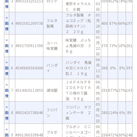
画
3
4903333255153
ロッテ
509
452%
74%
198
東京キャラメル
03
像
Ｃ ６個
日
フルタ製菓 チ
05
フルタ
ョコエッグ（名
月
画
4
4902501209738
400
87%
66%
197
製菓
探偵コナン）
28
像
２ ２０ｇ
日
05
味覚糖 ぷっち
ユーハ
月
画
5
4902750911390
ょ鬼滅の刃 ３
370
73%
18%
201
味覚糖
22
像
６ｇ
日
06
バンダイ 鬼滅
バンダ
月
画
6
4549660504306
の刃ＣＡＮＤＹ
308
0%
8%
397
イ
12
像
缶２ １９ｇ
日
ＪＡＰＡＮＰＲ
06
ＩＤＥＰＯＴＡ
月
画
7
4514410113855
湖池屋
291
877%
27%
103
ＴＯ焼のり醤
06
像
油 ５８ｇ
日
05
フジパン マフ
フジパ
月
画
8
4902410738046
ィンケーキ ２
280
124%
6%
89
ン
01
像
個
日
ブルボン ミニ
06
ブルボ
シルベーヌゴー
月
画
9
4901360339648
256
471%
30%
248