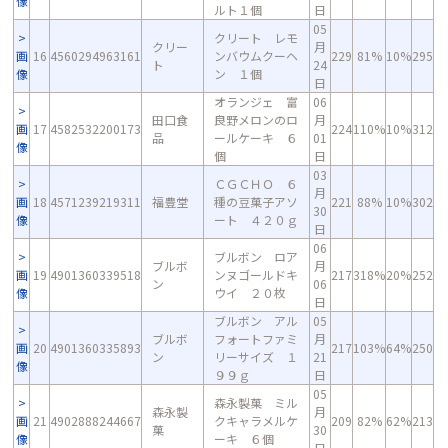
像
ルト１個
日
05
クリート レモ
クリー
月
画
16
4560294963161
ンバウムクーヘ
229
81%
10%
295
ト
24
像
ン １個
日
オランジェ 富
06
田口食
良野メロンのロ
月
画
17
4582532200173
224
110%
10%
312
品
ールケーキ ６
01
像
個
日
03
ＣＧＣＨＯ ６
月
画
18
4571239219311
福豊堂
種の豆菓子アソ
221
88%
10%
302
30
像
ート ４２０ｇ
日
06
ブルボン ロア
ブルボ
月
画
19
4901360339518
ンヌゴールドキ
217
318%
20%
252
ン
06
像
ウイ ２０枚
日
ブルボン アル
05
ブルボ
フォートファミ
月
画
20
4901360335893
217
103%
64%
250
ン
リーサイズ １
21
像
９９ｇ
日
05
森永製菓 ミル
森永製
月
画
21
4902888244667
クキャラメルケ
209
82%
62%
213
菓
30
像
ーキ ６個
日