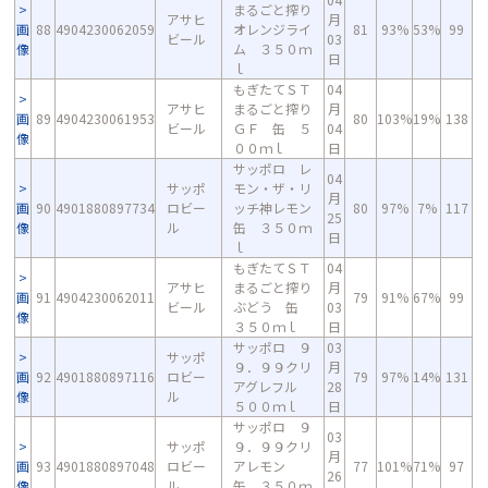
まるごと搾り
アサヒ
月
画
88
4904230062059
オレンジライ
81
93%
53%
99
ビール
03
像
ム ３５０ｍ
日
ｌ
もぎたてＳＴ
04
アサヒ
まるごと搾り
月
画
89
4904230061953
80
103%
19%
138
ビール
ＧＦ 缶 ５
04
像
００ｍｌ
日
サッポロ レ
04
サッポ
モン・ザ・リ
月
画
90
4901880897734
ロビー
ッチ神レモン
80
97%
7%
117
25
像
ル
缶 ３５０ｍ
日
ｌ
もぎたてＳＴ
04
アサヒ
まるごと搾り
月
画
91
4904230062011
79
91%
67%
99
ビール
ぶどう 缶
03
像
３５０ｍｌ
日
サッポロ ９
03
サッポ
９．９９クリ
月
画
92
4901880897116
ロビー
79
97%
14%
131
アグレフル
28
像
ル
５００ｍｌ
日
サッポロ ９
03
サッポ
９．９９クリ
月
画
93
4901880897048
ロビー
アレモン
77
101%
71%
97
26
像
ル
缶 ３５０ｍ