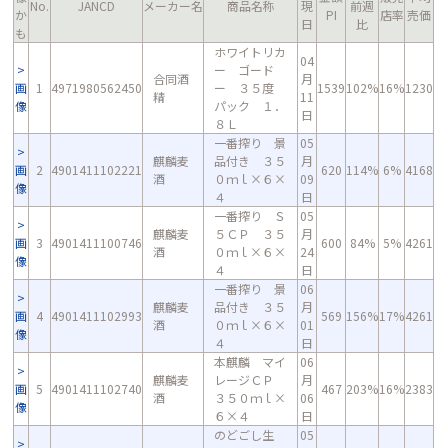
No.
JANCD
メーカー名
商品名称
現
前週
か
PI
店率
売価
日
比
も
ホワイトリカ
04
ー ゴード
合同酒
月
画
1
4971980562450
ー ３５度
1539
102%
16%
1230
精
11
像
パック １．
日
８Ｌ
一番搾り 景
05
麒麟麦
品付き ３５
月
画
2
4901411102221
620
114%
6%
4168
酒
０ｍｌ×６×
09
像
４
日
一番搾り Ｓ
05
麒麟麦
５ＣＰ ３５
月
画
3
4901411100746
600
84%
5%
4261
酒
０ｍｌ×６×
24
像
４
日
一番搾り 景
06
麒麟麦
品付き ３５
月
画
4
4901411102993
569
156%
17%
4261
酒
０ｍｌ×６×
01
像
４
日
本麒麟 マイ
06
麒麟麦
レージＣＰ
月
画
5
4901411102740
467
203%
16%
2383
酒
３５０ｍｌ×
06
像
６×４
日
のどごし生
05