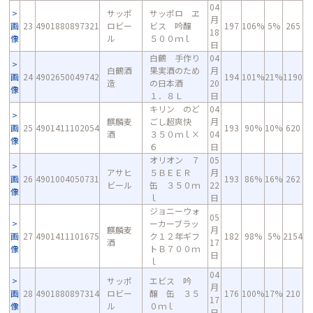
04
サッポ
サッポロ ヱ
月
画
23
4901880897321
ロビー
ビス 吟醸
197
106%
5%
265
18
像
ル
５００ｍｌ
日
白鶴 手作り
04
白鶴酒
果実酒のため
月
画
24
4902650049742
194
101%
21%
1190
造
の日本酒
20
像
１．８Ｌ
日
キリン のど
04
麒麟麦
ごし超爽快
月
画
25
4901411102054
193
90%
10%
620
酒
３５０ｍｌ×
04
像
６
日
オリオン ７
05
アサヒ
５ＢＥＥＲ
月
画
26
4901004050731
193
86%
16%
262
ビール
缶 ３５０ｍ
22
像
ｌ
日
ジョニーウォ
05
ーカーブラッ
麒麟麦
月
画
27
4901411101675
ク１２年ギフ
182
98%
5%
2154
酒
17
像
トＢ７００ｍ
日
ｌ
04
サッポ
エビス 吟
月
画
28
4901880897314
ロビー
醸 缶 ３５
176
100%
17%
210
17
像
ル
０ｍｌ
日