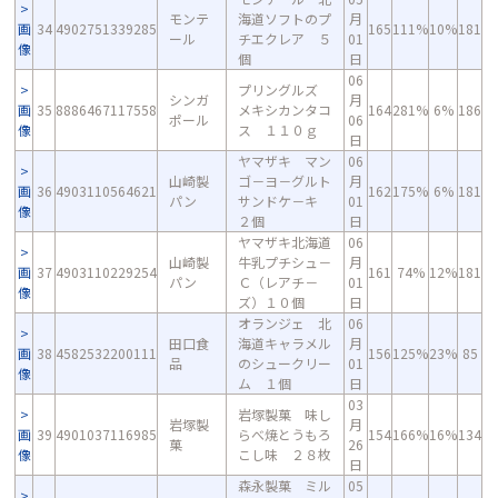
モンテ
海道ソフトのプ
月
画
34
4902751339285
165
111%
10%
181
ール
チエクレア ５
01
像
個
日
06
プリングルズ
シンガ
月
画
35
8886467117558
メキシカンタコ
164
281%
6%
186
ポール
06
像
ス １１０ｇ
日
ヤマザキ マン
06
山崎製
ゴ－ヨ－グルト
月
画
36
4903110564621
162
175%
6%
181
パン
サンドケ－キ
01
像
２個
日
ヤマザキ北海道
06
山崎製
牛乳プチシュ－
月
画
37
4903110229254
161
74%
12%
181
パン
Ｃ（レアチ－
01
像
ズ）１０個
日
オランジェ 北
06
田口食
海道キャラメル
月
画
38
4582532200111
156
125%
23%
85
品
のシュークリー
01
像
ム １個
日
03
岩塚製菓 味し
岩塚製
月
画
39
4901037116985
らべ焼とうもろ
154
166%
16%
134
菓
26
像
こし味 ２８枚
日
森永製菓 ミル
05