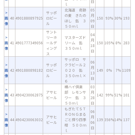
日
ｌ
北海道 奇跡
05
サッポ
の麦 きたの
月
画
40
4901880897925
ロビー
150
93%
30%
193
ほし 缶 ３
09
像
ル
５０ｍｌ
日
サント
04
リーホ
マスターズド
月
画
41
4901777349056
ールデ
リーム 缶
150
105%
8%
283
18
像
ィング
３５０ｍｌ
日
ス
サッポロ サ
06
サッポ
クラビール２
月
画
42
4901880898182
ロビー
０２０ 缶
149
0%
7%
1109
13
像
ル
３５０ｍｌ×
日
６
樽ハイ倶楽
03
アサヒ
部 レモンサ
月
画
43
4904230062875
142
99%
51%
101
ビール
ワー 缶 ３
28
像
５０ｍｌ
日
もぎたてＳＴ
06
ＲＯＮＧまる
アサヒ
月
画
44
4904230063032
ごと搾り四季
139
356%
14%
137
ビール
06
像
柑 ５００ｍ
日
ｌ