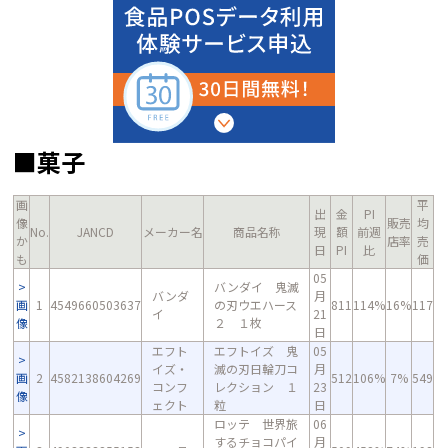
■菓子
画
平
出
金
PI
像
販売
均
No.
JANCD
メーカー名
商品名称
現
額
前週
か
店率
売
日
PI
比
も
価
05
バンダイ 鬼滅
バンダ
月
画
1
4549660503637
の刃ウエハース
811
114%
16%
117
イ
21
像
２ １枚
日
エフト
エフトイズ 鬼
05
イズ・
滅の刃日輪刀コ
月
画
2
4582138604269
512
106%
7%
549
コンフ
レクション １
23
像
ェクト
粒
日
ロッテ 世界旅
06
するチョコパイ
月