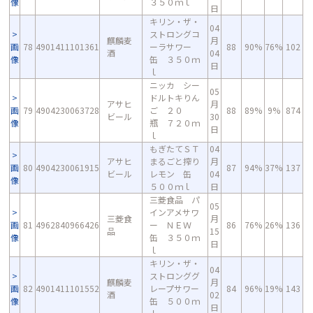
像
３５０ｍｌ
日
キリン・ザ・
04
ストロングコ
麒麟麦
月
画
78
4901411101361
ーラサワー
88
90%
76%
102
酒
04
像
缶 ３５０ｍ
日
ｌ
ニッカ シー
05
ドルトキりん
アサヒ
月
画
79
4904230063728
ご ２０
88
89%
9%
874
ビール
30
像
瓶 ７２０ｍ
日
ｌ
もぎたてＳＴ
04
アサヒ
まるごと搾り
月
画
80
4904230061915
87
94%
37%
137
ビール
レモン 缶
04
像
５００ｍｌ
日
三菱食品 パ
05
インアメサワ
三菱食
月
画
81
4962840966426
ー ＮＥＷ
86
76%
26%
136
品
15
像
缶 ３５０ｍ
日
ｌ
キリン・ザ・
04
ストロンググ
麒麟麦
月
画
82
4901411101552
レープサワー
84
96%
19%
143
酒
02
像
缶 ５００ｍ
日