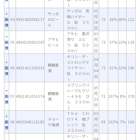
日
ｌ
サッポロ 男
05
サッポ
梅ハイボー
月
画
94
4901880898137
ロビー
75
88%
40%
121
ル 缶 ３５
16
像
ル
０ｍｌ
日
アサヒ 贅沢
03
アサヒ
搾り ぶど
月
画
95
4904230062547
73
97%
10%
139
ビール
う 缶 ５０
21
像
０ｍｌ
日
キリン・ザ・
04
ストロングド
麒麟麦
月
画
96
4901411100333
ライサワー
73
91%
22%
140
酒
04
像
缶 ５００ｍ
日
ｌ
スプリングバ
05
レーブルワリ
麒麟麦
月
画
97
4901411051574
ー４９６ び
71
107%
8%
378
酒
23
像
ん ３３０ｍ
日
ｌ
Ｔｈｅ ＣＨ
03
チョー
ＯＹＡ 梅プ
月
画
98
4905846118185
69
103%
7%
165
ヤ梅酒
レッソ 缶
21
像
３５０ｍｌ
日
キリン・ザ・
04