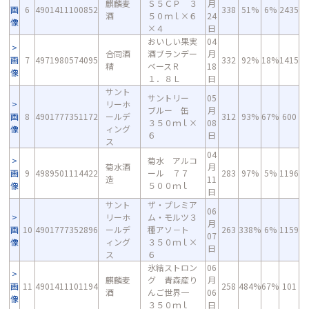
麒麟麦
Ｓ５ＣＰ ３
月
画
6
4901411100852
338
51%
6%
2435
酒
５０ｍｌ×６
24
像
×４
日
おいしい果実
04
合同酒
酒ブランデー
月
画
7
4971980574095
332
92%
18%
1415
精
ベースＲ
18
像
１．８Ｌ
日
サント
サントリー
05
リーホ
ブルー 缶
月
画
8
4901777351172
ールデ
312
93%
67%
600
３５０ｍｌ×
08
像
ィング
６
日
ス
04
菊水 アルコ
菊水酒
月
画
9
4989501114422
ール ７７
283
97%
5%
1196
造
11
像
５００ｍｌ
日
サント
ザ・プレミア
06
リーホ
ム・モルツ３
月
画
10
4901777352896
ールデ
種アソ－ト
263
338%
6%
1159
07
像
ィング
３５０ｍｌ×
日
ス
６
氷結ストロン
06
麒麟麦
グ 青森産り
月
画
11
4901411101194
258
484%
67%
101
酒
んご世界一
06
像
３５０ｍｌ
日