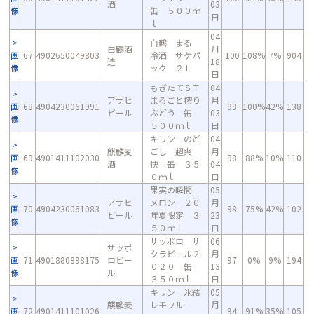
酒
03
像
缶 ５００ｍ
日
ｌ
04
白鶴 まる
白鶴酒
月
画
67
4902650049803
冷酒 サケパ
100
108%
7%
904
造
18
像
ック ２Ｌ
日
もぎたてＳＴ
04
アサヒ
まるごと搾り
月
画
68
4904230061991
98
100%
42%
138
ビール
ぶどう 缶
03
像
５００ｍｌ
日
キリン のど
04
麒麟麦
ごし 超爽
月
画
69
4901411102030
98
88%
10%
110
酒
快 缶 ３５
04
像
０ｍｌ
日
果実の瞬間
05
アサヒ
メロン ２０
月
画
70
4904230061083
98
75%
42%
102
ビール
年夏限定 ３
23
像
５０ｍｌ
日
サッポロ サ
06
サッポ
クラビール２
月
画
71
4901880898175
ロビー
97
0%
9%
194
０２０ 缶
13
像
ル
３５０ｍｌ
日
キリン 氷結
05
麒麟麦
レモフル
月
画
72
4901411101026
94
91%
35%
105