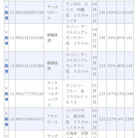
サッポロ ヱ
04
サッポ
ビス 吟醸
月
画
12
4901880897338
ロビー
245
105%
11%
1190
缶 ３５０ｍ
17
像
ル
ｌ×６
日
キリン・ザ・
04
ストロングレ
麒麟麦
月
画
13
4901411101446
モンサワー
245
94%
80%
101
酒
02
像
缶 ３５０ｍ
日
ｌ
キリン・ザ・
04
ストロングレ
麒麟麦
月
画
14
4901411101484
モンサワー
233
95%
46%
143
酒
02
像
缶 ５００ｍ
日
ｌ
サント
サントリー
05
リーホ
ブルー 缶
月
画
15
4901777351189
ールデ
229
107%
13%
2346
３５０ｍｌ×
08
像
ィング
６×４
日
ス
クリアアサ
05
アサヒ
ヒ 夏日和
月
画
16
4901004050472
222
127%
6%
2398
ビール
缶 ３５０ｍ
24
像
ｌ×６×４
日
北海道 奇跡
05
サッポ