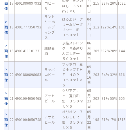
の麦 きたの
月
画
17
4901880897932
ロビー
215
88%
20%
1092
ほし ３５０
07
像
ル
ｍｌ×６
日
サント
ほろよい ク
04
リーホ
リームソーダ
月
画
18
4901777350793
ールデ
212
127%
14%
101
サワー 缶
17
像
ィング
３５０ｍｌ
日
ス
氷結ストロン
06
麒麟麦
グ 青森産り
月
画
19
4901411101231
205
302%
20%
144
酒
んご世界一
06
像
５００ｍｌ
日
サッポロ 麦
05
サッポ
とホップＴＨ
月
画
20
4901880898083
ロビー
Ｅ ＨＯＰ
203
94%
32%
616
16
像
ル
３５０ｍｌ×
日
６
クリアアサ
05
アサヒ
ヒ 夏日和
月
画
21
4901004050465
202
81%
55%
605
ビール
缶 ３５０ｍ
23
像
ｌ×６
日
オリオン ７
05
アサヒ
５ＢＥＥＲ
月
画
22
4901004050748
198
91%
7%
1515
ビール
缶 ３５０ｍ
22
像
ｌ×６
日