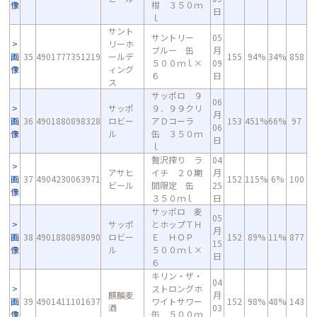
像
柑 ３５０ｍ
日
ｌ
サント
サントリー
05
リーホ
ブルー 缶
月
画
35
4901777351219
ールデ
155
94%
34%
858
５００ｍｌ×
09
像
ィング
６
日
ス
サッポロ ９
06
サッポ
９．９９クリ
月
画
36
4901880898328
ロビー
アＤコーラ
153
451%
66%
97
06
像
ル
缶 ３５０ｍ
日
ｌ
贅沢搾り ラ
04
アサヒ
イチ ２０期
月
画
37
4904230063971
152
115%
6%
100
ビール
間限定 缶
25
像
３５０ｍｌ
日
サッポロ 麦
05
サッポ
とホップＴＨ
月
画
38
4901880898090
ロビー
Ｅ ＨＯＰ
152
89%
11%
877
15
像
ル
５００ｍｌ×
日
６
キリン・ザ・
04
ストロングホ
麒麟麦
月
画
39
4901411101637
ワイトサワー
152
98%
48%
143
酒
03
像
缶 ５００ｍ