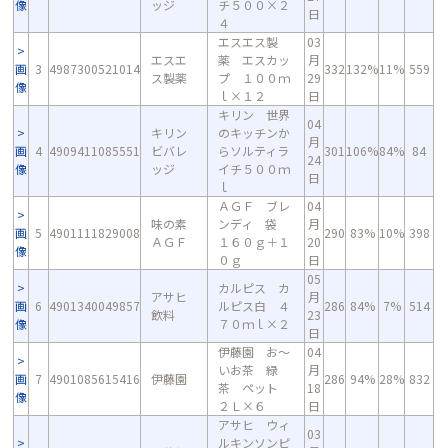
像
ッジ
チ５００×２
日
４
エスエス製
03
エスエ
薬 エスカッ
月
画
3
4987300521014
332
132%
11%
559
ス製薬
プ １００ｍ
29
像
ｌ×１２
日
キリン 世界
04
キリン
のキッチンか
月
画
4
4909411085551
ビバレ
らソルティラ
301
106%
84%
84
24
像
ッジ
イチ５００ｍ
日
ｌ
ＡＧＦ ブレ
04
味の素
ンディ 袋
月
画
5
4901111829008
290
83%
10%
398
ＡＧＦ
１６０ｇ＋１
20
像
０ｇ
日
05
カルピス カ
アサヒ
月
画
6
4901340049857
ルピス白 ４
286
84%
7%
514
飲料
23
像
７０ｍｌ×２
日
伊藤園 お～
04
いお茶 緑
月
画
7
4901085615416
伊藤園
286
94%
28%
832
茶 ペット
18
像
２Ｌ×６
日
アサヒ ウィ
03
ルキンソンピ