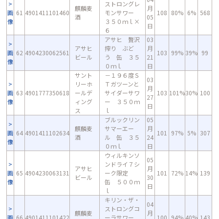
ストロングレ
麒麟麦
月
画
61
4901411101460
モンサワー
108
80%
6%
568
酒
05
像
３５０ｍｌ×
日
６
アサヒ 贅沢
03
アサヒ
搾り ぶど
月
画
62
4904230062561
103
99%
39%
99
ビール
う 缶 ３５
21
像
０ｍｌ
日
サント
－１９６度Ｓ
03
リーホ
Ｔガツーンと
月
画
63
4901777350618
ールデ
サイダーサワ
103
101%
30%
100
27
像
ィング
ー ３５０ｍ
日
ス
ｌ
ブルックリン
05
麒麟麦
サマーエー
月
画
64
4901411102634
101
97%
5%
307
酒
ル 缶 ３５
24
像
０ｍｌ
日
ウィルキンソ
05
ンドライ７シ
アサヒ
月
画
65
4904230063131
ーク限定
101
72%
14%
139
ビール
30
像
缶 ５００ｍ
日
ｌ
キリン・ザ・
04
ストロングコ
麒麟麦
月
画
66
4901411101422
ーラサワー
100
94%
40%
143