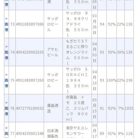
酒
缶 ３５０ｍ
09
像
ｌ
日
サッポロ ９
03
サッポ
９．９９クリ
月
画
73
4901880897086
ロビー
アドライ
94
92%
22%
130
26
像
ル
缶 ５００ｍ
日
ｌ
もぎたてＳＴ
04
まるごと搾り
アサヒ
月
画
74
4904230062035
オレンジライ
93
95%
30%
138
ビール
03
像
ム ５００ｍ
日
ｌ
サッポロ Ｓ
04
サッポ
ＯＲＡＣＨＩ
月
画
75
4901880897260
ロビー
１９８４
93
100%
22%
236
10
像
ル
缶 ３５０ｍ
日
ｌ
赤霧島 イ
05
モ ２５度
霧島酒
月
画
76
4972776180032
乙 スリムパ
91
92%
7%
1055
造
15
像
ック ９００
日
ｍｌ
04
東京ヤエスレ
日本酒
月
画
77
4904339001348
モンサワー
89
91%
9%
116
類販売
17