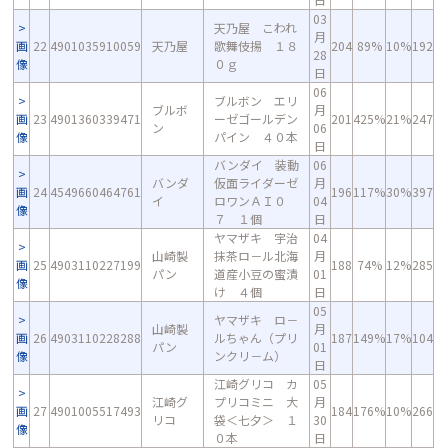
03
天乃屋 こわれ
月
画
22
4901035910059
天乃屋
歌舞伎揚 １８
204
89%
10%
192
28
像
０ｇ
日
06
ブルボン エリ
ブルボ
月
画
23
4901360339471
ーゼゴールデン
201
425%
21%
247
ン
06
像
パイン ４０本
日
バンダイ 装動
06
バンダ
仮面ライダーゼ
月
画
24
4549660464761
196
117%
30%
397
イ
ロワンＡＩ０
04
像
７ １個
日
ヤマザキ 宇治
04
山崎製
抹茶ロ－ル北海
月
画
25
4903110227199
188
74%
12%
285
パン
道産小豆の蜜漬
01
像
け ４個
日
05
ヤマザキ ロ－
山崎製
月
画
26
4903110228288
ルちゃん（プリ
187
149%
17%
104
パン
01
像
ンクリ－ム）
日
江崎グリコ カ
05
江崎グ
プリコミニ 大
月
画
27
4901005517493
184
176%
10%
266
リコ
袋＜七夕＞ １
30
像
０本
日