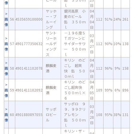
像
ｌ
日
ヤッホ
銀河高原 小
04
ー・ブ
麦のビール
月
画
56
4535659100000
112
91%
24%
261
ルーイ
缶 ３５０ｍ
04
像
ング
ｌ
日
サント
－１９６度Ｓ
03
リーホ
Ｔガツーンと
月
画
57
4901777350632
ールデ
サイダーサワ
112
90%
10%
138
27
像
ィング
ー ５００ｍ
日
ス
ｌ
キリン のど
04
麒麟麦
ごし 超爽
月
画
58
4901411102078
112
96%
9%
158
酒
快 缶 ５０
04
像
０ｍｌ
日
キリン のど
04
麒麟麦
ごし超爽快
月
画
59
4901411102092
109
99%
6%
896
酒
５００ｍｌ×
05
像
６
日
サッポロ ９
03
サッポ
９．９９クリ
月
画
60
4901880897055
ロビー
アレモン
108
95%
38%
131
28
像
ル
缶 ５００ｍ
日
ｌ
キリン・ザ・
04