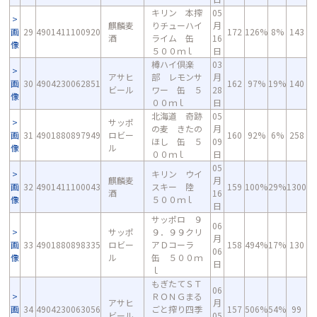
キリン 本搾
05
麒麟麦
りチューハイ
月
画
29
4901411100920
172
126%
8%
143
酒
ライム 缶
16
像
５００ｍｌ
日
樽ハイ倶楽
03
アサヒ
部 レモンサ
月
画
30
4904230062851
162
97%
19%
140
ビール
ワー 缶 ５
28
像
００ｍｌ
日
北海道 奇跡
05
サッポ
の麦 きたの
月
画
31
4901880897949
ロビー
160
92%
6%
258
ほし 缶 ５
09
像
ル
００ｍｌ
日
05
キリン ウイ
麒麟麦
月
画
32
4901411100043
スキー 陸
159
100%
29%
1300
酒
16
像
５００ｍｌ
日
サッポロ ９
06
サッポ
９．９９クリ
月
画
33
4901880898335
ロビー
アＤコーラ
158
494%
17%
130
06
像
ル
缶 ５００ｍ
日
ｌ
もぎたてＳＴ
06
ＲＯＮＧまる
アサヒ
月
画
34
4904230063056
ごと搾り四季
157
506%
54%
99
ビール
05