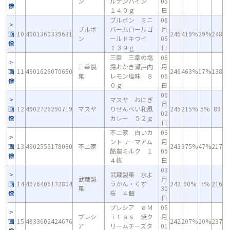
ン
ルデンパイン
05
像
１４０ｇ
日
ブルボン ミニ
06
ブルボ
バームロールゴ
月
画
10
4901360339631
246
419%
29%
248
ン
ールドキウイ
05
像
１３９ｇ
日
三幸 三幸の塩
06
三幸製
揚おかき瀬戸内
月
画
11
4901626070650
246
463%
17%
138
菓
レモン塩味 ８
06
像
０ｇ
日
06
マスヤ おにぎ
月
画
12
4902726290719
マスヤ
りせんべい和風
245
215%
5%
89
02
像
カレー ５２ｇ
日
不二家 白いカ
06
ントリーマアム
月
画
13
4902555178080
不二家
243
375%
47%
217
酪農ミルク １
05
像
４枚
日
03
武蔵製菓 水よ
武蔵製
月
画
14
4976406132804
うかん・くず
242
90%
7%
216
菓
30
像
桜 ４個
日
プレシア ｅＭ
06
プレシ
ｉｔａｓ 焼ク
月
画
15
4933602424676
242
207%
20%
237
ア
リームチーズタ
01