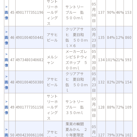
サント
05
リーホ
サントリー
月
画
45
4901777351196
ールデ
ブルー 缶
137
90%
46%
153
08
像
ィング
５００ｍｌ
日
ス
クリアアサ
05
アサヒ
ヒ 夏日和
月
画
46
4901004050441
135
84%
12%
860
ビール
缶 ５００ｍ
23
像
ｌ×６
日
メーカーズレ
05
メルシ
シピＳＰウィ
月
画
47
4973480340682
134
101%
21%
593
ャン
ズホップ ５
30
像
００ｍｌ
日
クリアアサ
05
アサヒ
ヒ 夏日和
月
画
48
4901004050380
132
82%
20%
154
ビール
缶 ５００ｍ
23
像
ｌ
日
サント
05
リーホ
サントリー
月
画
49
4901777351158
ールデ
ブルー 缶
128
88%
72%
109
08
像
ィング
３５０ｍｌ
日
ス
果実の瞬間
05
夏みかん ２
アサヒ
月
画
50
4904230061106
０年夏限定
127
79%
33%
102