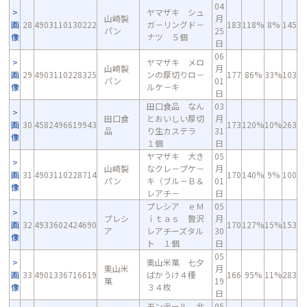
04
ヤマザキ シュ
山崎製
月
画
28
4903110130222
ガ－リングド－
183
118%
8%
145
パン
25
像
ナツ ５個
日
06
ヤマザキ メロ
山崎製
月
画
29
4903110228325
ンの厚切りロ－
177
86%
33%
103
パン
01
像
ルケ－キ
日
田口食品 なん
03
田口食
とおいしい厚切
月
画
30
4582496619943
173
120%
10%
263
品
り生カステラ
31
像
１個
日
ヤマザキ 大き
05
山崎製
なクレ－プケ－
月
画
31
4903110228714
170
140%
9%
100
パン
キ（ブル－Ｂ＆
01
像
レアチ－
日
プレシア ｅＭ
05
プレシ
ｉｔａｓ 贅沢
月
画
32
4933602424690
170
127%
15%
153
ア
レアチーズタル
30
像
ト １個
日
05
栗山米菓 七夕
栗山米
月
画
33
4901336716619
ばかうけ４種
166
95%
11%
283
菓
19
像
３４枚
日
モンテール 北
05