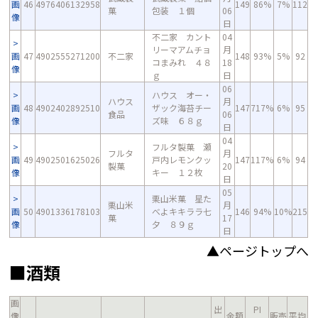
画
46
4976406132958
149
86%
7%
112
菓
包装 １個
06
像
日
不二家 カント
04
リーマアムチョ
月
画
47
4902555271200
不二家
148
93%
5%
92
コまみれ ４８
18
像
ｇ
日
06
ハウス オー・
ハウス
月
画
48
4902402892510
ザック海苔チー
147
717%
6%
95
食品
06
像
ズ味 ６８ｇ
日
04
フルタ製菓 瀬
フルタ
月
画
49
4902501625026
戸内レモンクッ
147
117%
6%
94
製菓
20
像
キー １２枚
日
05
栗山米菓 星た
栗山米
月
画
50
4901336178103
べよキキララ七
146
94%
10%
215
菓
17
像
夕 ８９ｇ
日
▲ページトップへ
■酒類
画
出
PI
像
金額
販売
平均