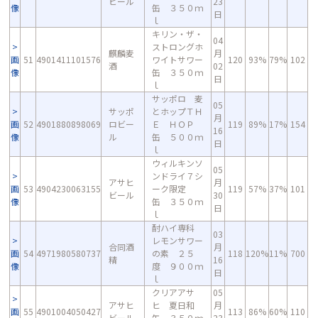
ビール
23
像
缶 ３５０ｍ
日
ｌ
キリン・ザ・
04
ストロングホ
麒麟麦
月
画
51
4901411101576
ワイトサワー
120
93%
79%
102
酒
02
像
缶 ３５０ｍ
日
ｌ
サッポロ 麦
05
サッポ
とホップＴＨ
月
画
52
4901880898069
ロビー
Ｅ ＨＯＰ
119
89%
17%
154
16
像
ル
缶 ５００ｍ
日
ｌ
ウィルキンソ
05
ンドライ７シ
アサヒ
月
画
53
4904230063155
ーク限定
119
57%
37%
101
ビール
30
像
缶 ３５０ｍ
日
ｌ
酎ハイ専科
03
レモンサワー
合同酒
月
画
54
4971980580737
の素 ２５
118
120%
11%
700
精
16
像
度 ９００ｍ
日
ｌ
クリアアサ
05
アサヒ
ヒ 夏日和
月
画
55
4901004050427
113
86%
60%
110
ビール
缶 ３５０ｍ
23