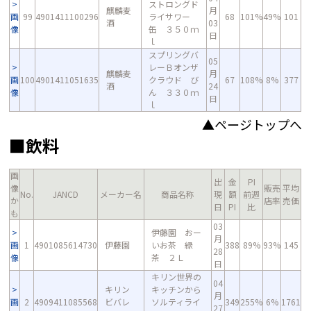
ストロングド
麒麟麦
月
画
99
4901411100296
ライサワー
68
101%
49%
101
酒
03
像
缶 ３５０ｍ
日
ｌ
スプリングバ
05
レーＢオンザ
麒麟麦
月
画
100
4901411051635
クラウド び
67
108%
8%
377
酒
24
像
ん ３３０ｍ
日
ｌ
▲ページトップへ
■飲料
画
出
金
PI
像
販売
平均
No.
JANCD
メーカー名
商品名称
現
額
前週
か
店率
売価
日
PI
比
も
03
伊藤園 おー
月
画
1
4901085614730
伊藤園
いお茶 緑
388
89%
93%
145
28
像
茶 ２Ｌ
日
キリン世界の
04
キリン
キッチンから
月
画
2
4909411085568
ビバレ
ソルティライ
349
255%
6%
1761
27