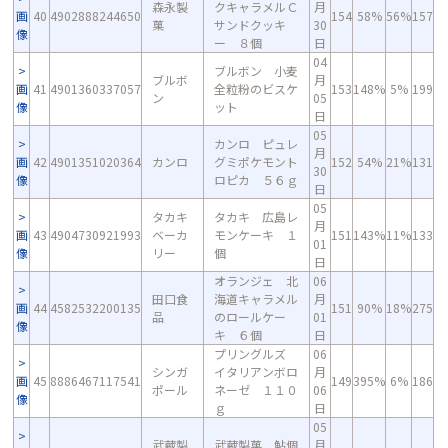
森永製
クキャラメルＣ
月
画
40
4902888244650
154
58%
56%
157
菓
サンドクッキ
30
像
ー ８個
日
04
ブルボン 小麦
ブルボ
月
画
41
4901360337057
全粒粉のビスケ
153
148%
5%
199
ン
05
像
ット
日
05
カンロ ピュレ
月
画
42
4901351020364
カンロ
グミポケモント
152
54%
21%
131
30
像
ロピカ ５６ｇ
日
05
タカキ
タカキ 広島レ
月
画
43
4904730921993
ベーカ
モンケーキ １
151
143%
11%
133
01
像
リー
個
日
オランジェ 北
06
田口食
海道キャラメル
月
画
44
4582532200135
151
90%
18%
275
品
のロールケー
01
像
キ ６個
日
プリングルズ
06
シンガ
イタリアンボロ
月
画
45
8886467117541
149
395%
6%
186
ポール
ネーゼ １１０
06
像
ｇ
日
05
武蔵製
武蔵製菓 鮎個
月