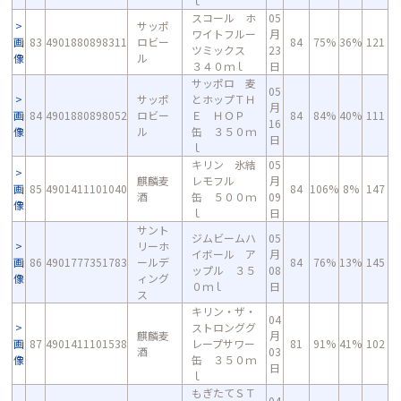
ｌ
スコール ホ
05
サッポ
ワイトフルー
月
画
83
4901880898311
ロビー
84
75%
36%
121
ツミックス
23
像
ル
３４０ｍｌ
日
サッポロ 麦
05
サッポ
とホップＴＨ
月
画
84
4901880898052
ロビー
Ｅ ＨＯＰ
84
84%
40%
111
16
像
ル
缶 ３５０ｍ
日
ｌ
キリン 氷結
05
麒麟麦
レモフル
月
画
85
4901411101040
84
106%
8%
147
酒
缶 ５００ｍ
09
像
ｌ
日
サント
ジムビームハ
05
リーホ
イボール ア
月
画
86
4901777351783
ールデ
84
76%
13%
145
ップル ３５
08
像
ィング
０ｍｌ
日
ス
キリン・ザ・
04
ストロンググ
麒麟麦
月
画
87
4901411101538
レープサワー
81
91%
41%
102
酒
03
像
缶 ３５０ｍ
日
ｌ
もぎたてＳＴ
04