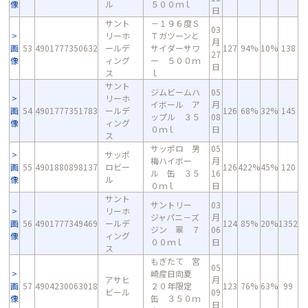
像
ル
５００ｍｌ
日
サント
－１９６度Ｓ
03
リーホ
Ｔガツーンと
月
画
53
4901777350632
ールデ
サイダーサワ
127
94%
10%
138
27
像
ィング
ー ５００ｍ
日
ス
ｌ
サント
ジムビームハ
05
リーホ
イボール ア
月
画
54
4901777351783
ールデ
126
68%
32%
145
ップル ３５
08
像
ィング
０ｍｌ
日
ス
サッポロ 男
05
サッポ
梅ハイボー
月
画
55
4901880898137
ロビー
126
422%
45%
120
ル 缶 ３５
16
像
ル
０ｍｌ
日
サント
サントリー
03
リーホ
ジャパニ－ズ
月
画
56
4901777349469
ールデ
124
85%
20%
1352
ジン 翠 ７
06
像
ィング
００ｍｌ
日
ス
もぎたて 宮
05
崎産日向夏
アサヒ
月
画
57
4904230063018
２０年限定
123
76%
63%
99
ビール
09
像
缶 ３５０ｍ
日