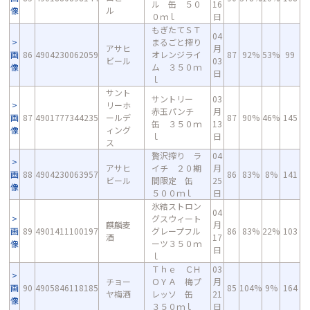
ル 缶 ５０
16
像
ル
０ｍｌ
日
もぎたてＳＴ
04
まるごと搾り
アサヒ
月
画
86
4904230062059
オレンジライ
87
92%
53%
99
ビール
03
像
ム ３５０ｍ
日
ｌ
サント
サントリー
03
リーホ
赤玉パンチ
月
画
87
4901777344235
ールデ
87
90%
46%
145
缶 ３５０ｍ
13
像
ィング
ｌ
日
ス
贅沢搾り ラ
04
アサヒ
イチ ２０期
月
画
88
4904230063957
86
83%
8%
141
ビール
間限定 缶
25
像
５００ｍｌ
日
氷結ストロン
04
グスウィート
麒麟麦
月
画
89
4901411100197
グレープフル
86
83%
22%
103
酒
17
像
ーツ３５０ｍ
日
ｌ
Ｔｈｅ ＣＨ
03
チョー
ＯＹＡ 梅プ
月
画
90
4905846118185
85
104%
9%
164
ヤ梅酒
レッソ 缶
21
像
３５０ｍｌ
日