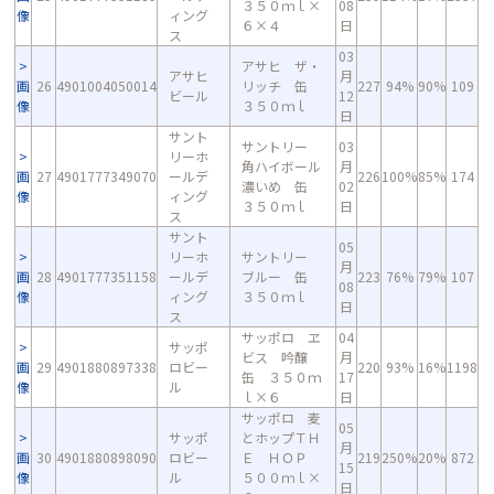
３５０ｍｌ×
08
像
ィング
６×４
日
ス
03
アサヒ ザ・
アサヒ
月
画
26
4901004050014
リッチ 缶
227
94%
90%
109
ビール
12
像
３５０ｍｌ
日
サント
サントリー
03
リーホ
角ハイボール
月
画
27
4901777349070
ールデ
226
100%
85%
174
濃いめ 缶
02
像
ィング
３５０ｍｌ
日
ス
サント
05
リーホ
サントリー
月
画
28
4901777351158
ールデ
ブルー 缶
223
76%
79%
107
08
像
ィング
３５０ｍｌ
日
ス
サッポロ ヱ
04
サッポ
ビス 吟醸
月
画
29
4901880897338
ロビー
220
93%
16%
1198
缶 ３５０ｍ
17
像
ル
ｌ×６
日
サッポロ 麦
05
サッポ
とホップＴＨ
月
画
30
4901880898090
ロビー
Ｅ ＨＯＰ
219
250%
20%
872
15
像
ル
５００ｍｌ×
日