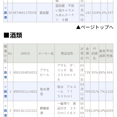
個
日
冨田屋 不揃
03
い塩キャラメ
月
画
50
4974661278558
富田屋
162
104%
6%
197
ルあんドーナ
06
像
ツ ８個
日
▲ページトップへ
■酒類
画
出
金
PI
像
販売
平均
No.
JANCD
メーカー名
商品名称
現
額
前週
か
店率
売価
日
PI
比
も
アサヒ ザ・
03
アサヒ
リッチ 缶
月
画
1
4901004050052
739
95%
88%
604
ビール
３５０ｍｌ×
12
像
６
日
04
菊水 アルコ
菊水酒
月
画
2
4989501114422
ール ７７
709
101%
7%
1210
造
11
像
５００ｍｌ
日
一番搾り 景
05
麒麟麦
品付き ３５
月
画
3
4901411102221
704
118%
14%
4269
酒
０ｍｌ×６×
09
像