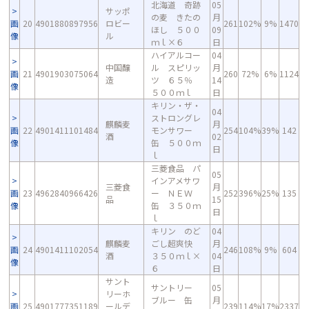
北海道 奇跡
05
サッポ
の麦 きたの
月
画
20
4901880897956
ロビー
261
102%
9%
1470
ほし ５００
09
像
ル
ｍｌ×６
日
ハイアルコー
04
中国醸
ル スピリッ
月
画
21
4901903075064
260
72%
6%
1124
造
ツ ６５％
14
像
５００ｍｌ
日
キリン・ザ・
04
ストロングレ
麒麟麦
月
画
22
4901411101484
モンサワー
254
104%
39%
142
酒
02
像
缶 ５００ｍ
日
ｌ
三菱食品 パ
05
インアメサワ
三菱食
月
画
23
4962840966426
ー ＮＥＷ
252
396%
25%
135
品
15
像
缶 ３５０ｍ
日
ｌ
キリン のど
04
麒麟麦
ごし超爽快
月
画
24
4901411102054
246
108%
9%
604
酒
３５０ｍｌ×
04
像
６
日
サント
サントリー
05
リーホ
ブルー 缶
月
画
25
4901777351189
ールデ
239
114%
17%
2337