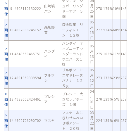
ヤマザキ シ
04
山崎製
ュガ－リング
月
画
9
4903110130222
278
179%
10%
143
パン
ド－ナツ ５
25
像
個
日
05
森永製菓 リ
森永製
月
画
10
4902888245152
ーフィレモ
277
534%
60%
154
菓
15
像
ン １２枚
日
バンダイ デ
05
ィズニーＴワ
バンダ
月
画
11
4549660465751
ンダーランド
275
103%
11%
149
イ
13
像
ウエハース１
日
枚
ブルボン ミ
05
ブルボ
ニマドレーヌ
月
画
12
4901360339594
273
273%
23%
237
ン
バナナ １２
12
像
５ｇ
日
04
プレシア 大
プレシ
月
画
13
4933602424461
きなレアチー
270
139%
5%
257
ア
01
像
ズ １個
日
マスヤ おに
03
ぎりせんべい
月
画
14
4902726290702
マスヤ
224
139%
6%
257
３種アソー
22
像
ト ２０枚
日