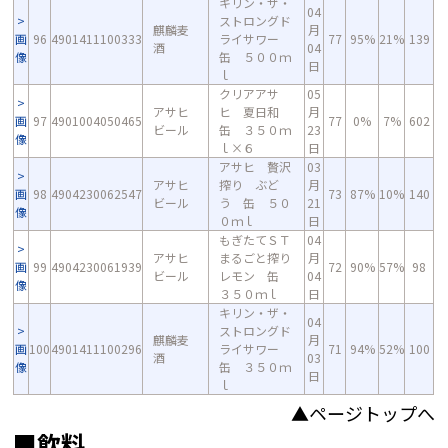
キリン・ザ・
04
ストロングド
麒麟麦
月
画
96
4901411100333
ライサワー
77
95%
21%
139
酒
04
像
缶 ５００ｍ
日
ｌ
クリアアサ
05
アサヒ
ヒ 夏日和
月
画
97
4901004050465
77
0%
7%
602
ビール
缶 ３５０ｍ
23
像
ｌ×６
日
アサヒ 贅沢
03
アサヒ
搾り ぶど
月
画
98
4904230062547
73
87%
10%
140
ビール
う 缶 ５０
21
像
０ｍｌ
日
もぎたてＳＴ
04
アサヒ
まるごと搾り
月
画
99
4904230061939
72
90%
57%
98
ビール
レモン 缶
04
像
３５０ｍｌ
日
キリン・ザ・
04
ストロングド
麒麟麦
月
画
100
4901411100296
ライサワー
71
94%
52%
100
酒
03
像
缶 ３５０ｍ
日
ｌ
▲ページトップへ
■飲料