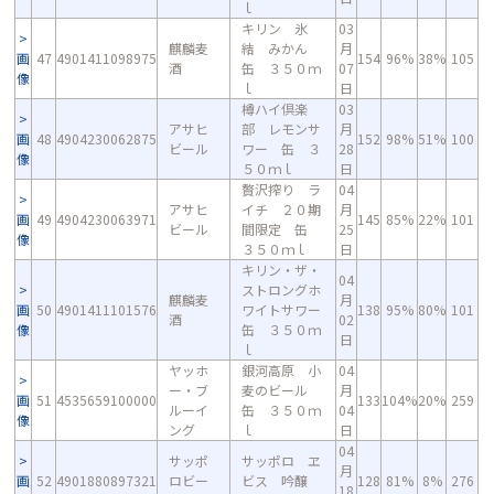
ｌ
キリン 氷
03
麒麟麦
結 みかん
月
画
47
4901411098975
154
96%
38%
105
酒
缶 ３５０ｍ
07
像
ｌ
日
樽ハイ倶楽
03
アサヒ
部 レモンサ
月
画
48
4904230062875
152
98%
51%
100
ビール
ワー 缶 ３
28
像
５０ｍｌ
日
贅沢搾り ラ
04
アサヒ
イチ ２０期
月
画
49
4904230063971
145
85%
22%
101
ビール
間限定 缶
25
像
３５０ｍｌ
日
キリン・ザ・
04
ストロングホ
麒麟麦
月
画
50
4901411101576
ワイトサワー
138
95%
80%
101
酒
02
像
缶 ３５０ｍ
日
ｌ
ヤッホ
銀河高原 小
04
ー・ブ
麦のビール
月
画
51
4535659100000
133
104%
20%
259
ルーイ
缶 ３５０ｍ
04
像
ング
ｌ
日
04
サッポ
サッポロ ヱ
月
画
52
4901880897321
ロビー
ビス 吟醸
128
81%
8%
276
18