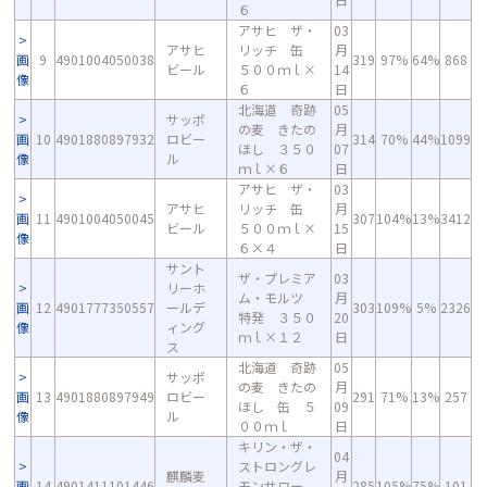
６
アサヒ ザ・
03
アサヒ
リッチ 缶
月
画
9
4901004050038
319
97%
64%
868
ビール
５００ｍｌ×
14
像
６
日
北海道 奇跡
05
サッポ
の麦 きたの
月
画
10
4901880897932
ロビー
314
70%
44%
1099
ほし ３５０
07
像
ル
ｍｌ×６
日
アサヒ ザ・
03
アサヒ
リッチ 缶
月
画
11
4901004050045
307
104%
13%
3412
ビール
５００ｍｌ×
15
像
６×４
日
サント
ザ・プレミア
03
リーホ
ム・モルツ
月
画
12
4901777350557
ールデ
303
109%
5%
2326
特発 ３５０
20
像
ィング
ｍｌ×１２
日
ス
北海道 奇跡
05
サッポ
の麦 きたの
月
画
13
4901880897949
ロビー
291
71%
13%
257
ほし 缶 ５
09
像
ル
００ｍｌ
日
キリン・ザ・
04
ストロングレ
麒麟麦
月
画
14
4901411101446
モンサワー
285
105%
75%
101