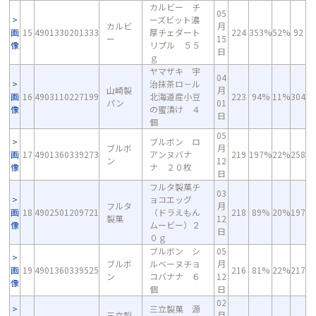
カルビー チ
05
ーズビット濃
カルビ
月
画
15
4901330201333
厚チェダート
224
353%
52%
92
ー
15
像
リプル ５５
日
ｇ
ヤマザキ 宇
04
治抹茶ロ－ル
山崎製
月
画
16
4903110227199
北海道産小豆
223
94%
11%
304
パン
01
像
の蜜漬け ４
日
個
05
ブルボン ロ
ブルボ
月
画
17
4901360339273
アンヌバナ
219
197%
22%
258
ン
12
像
ナ ２０枚
日
フルタ製菓チ
03
ョコエッグ
フルタ
月
画
18
4902501209721
（ドラえもん
218
89%
20%
197
製菓
12
像
ムービー）２
日
０ｇ
ブルボン シ
05
ブルボ
ルベーヌチョ
月
画
19
4901360339525
216
81%
22%
217
ン
コバナナ ６
12
像
個
日
02
三立製菓 源
三立製
月