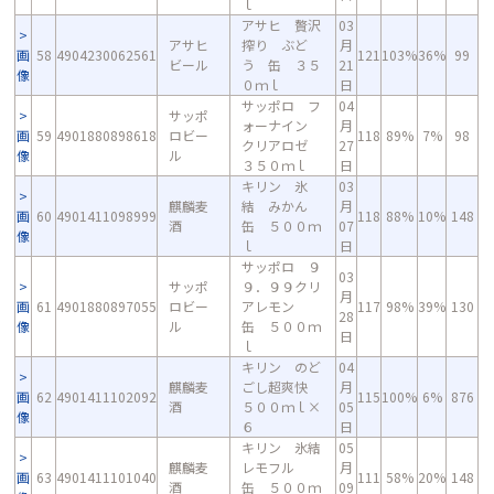
ｌ
アサヒ 贅沢
03
アサヒ
搾り ぶど
月
画
58
4904230062561
121
103%
36%
99
ビール
う 缶 ３５
21
像
０ｍｌ
日
サッポロ フ
04
サッポ
ォーナイン
月
画
59
4901880898618
ロビー
118
89%
7%
98
クリアロゼ
27
像
ル
３５０ｍｌ
日
キリン 氷
03
麒麟麦
結 みかん
月
画
60
4901411098999
118
88%
10%
148
酒
缶 ５００ｍ
07
像
ｌ
日
サッポロ ９
03
サッポ
９．９９クリ
月
画
61
4901880897055
ロビー
アレモン
117
98%
39%
130
28
像
ル
缶 ５００ｍ
日
ｌ
キリン のど
04
麒麟麦
ごし超爽快
月
画
62
4901411102092
115
100%
6%
876
酒
５００ｍｌ×
05
像
６
日
キリン 氷結
05
麒麟麦
レモフル
月
画
63
4901411101040
111
58%
20%
148
酒
缶 ５００ｍ
09