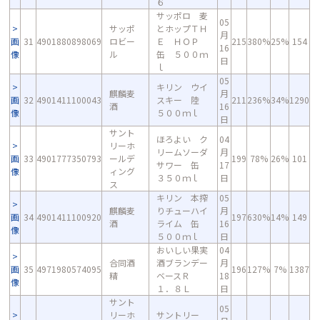
６
サッポロ 麦
05
サッポ
とホップＴＨ
月
画
31
4901880898069
ロビー
Ｅ ＨＯＰ
215
380%
25%
154
16
像
ル
缶 ５００ｍ
日
ｌ
05
キリン ウイ
麒麟麦
月
画
32
4901411100043
スキー 陸
211
236%
34%
1290
酒
16
像
５００ｍｌ
日
サント
ほろよい ク
04
リーホ
リームソーダ
月
画
33
4901777350793
ールデ
199
78%
26%
101
サワー 缶
17
像
ィング
３５０ｍｌ
日
ス
キリン 本搾
05
麒麟麦
りチューハイ
月
画
34
4901411100920
197
630%
14%
149
酒
ライム 缶
16
像
５００ｍｌ
日
おいしい果実
04
合同酒
酒ブランデー
月
画
35
4971980574095
196
127%
7%
1387
精
ベースＲ
18
像
１．８Ｌ
日
サント
05
リーホ
サントリー