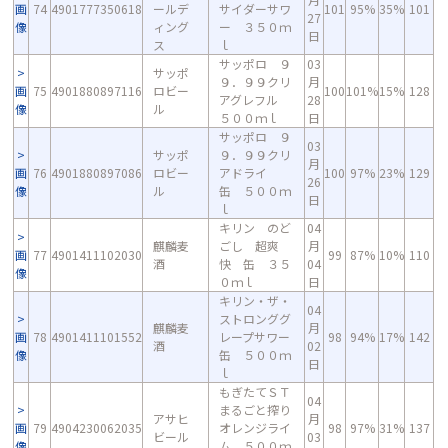
画
74
4901777350618
ールデ
サイダーサワ
101
95%
35%
101
27
像
ィング
ー ３５０ｍ
日
ス
ｌ
サッポロ ９
03
サッポ
９．９９クリ
月
画
75
4901880897116
ロビー
100
101%
15%
128
アグレフル
28
像
ル
５００ｍｌ
日
サッポロ ９
03
サッポ
９．９９クリ
月
画
76
4901880897086
ロビー
アドライ
100
97%
23%
129
26
像
ル
缶 ５００ｍ
日
ｌ
キリン のど
04
麒麟麦
ごし 超爽
月
画
77
4901411102030
99
87%
10%
110
酒
快 缶 ３５
04
像
０ｍｌ
日
キリン・ザ・
04
ストロンググ
麒麟麦
月
画
78
4901411101552
レープサワー
98
94%
17%
142
酒
02
像
缶 ５００ｍ
日
ｌ
もぎたてＳＴ
04
まるごと搾り
アサヒ
月
画
79
4904230062035
オレンジライ
98
97%
31%
137
ビール
03
像
ム ５００ｍ