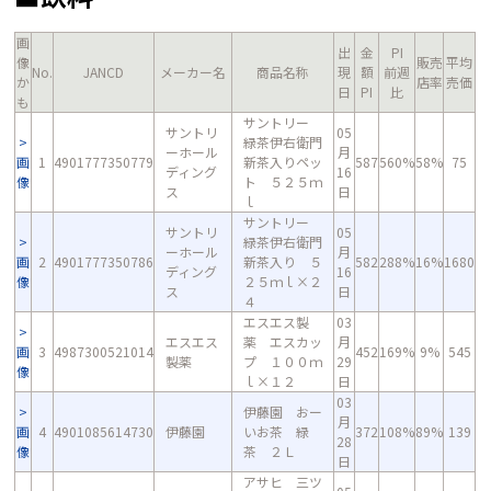
画
出
金
PI
像
販売
平均
No.
JANCD
メーカー名
商品名称
現
額
前週
か
店率
売価
日
PI
比
も
サントリー
サントリ
05
緑茶伊右衛門
ーホール
月
画
1
4901777350779
新茶入りペッ
587
560%
58%
75
ディング
16
像
ト ５２５ｍ
ス
日
ｌ
サントリー
サントリ
05
緑茶伊右衛門
ーホール
月
画
2
4901777350786
新茶入り ５
582
288%
16%
1680
ディング
16
像
２５ｍｌ×２
ス
日
４
エスエス製
03
エスエス
薬 エスカッ
月
画
3
4987300521014
452
169%
9%
545
製薬
プ １００ｍ
29
像
ｌ×１２
日
03
伊藤園 おー
月
画
4
4901085614730
伊藤園
いお茶 緑
372
108%
89%
139
28
像
茶 ２Ｌ
日
アサヒ 三ツ