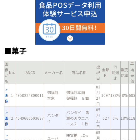
■菓子
画
平
出
PI
像
金額
販売
均
No.
JANCD
メーカー名
商品名称
現
前週
か
PI
店率
売
日
比
も
価
03
御福餅
御福餅本舗
月
画
1
4958224800011
1097
133%
8%
683
本家
御福餅 ８個
27
像
日
05
バンダイ 鬼
バンダ
月
画
2
4549660503637
滅の刃ウエハ
627
0%
18%
118
イ
21
像
ース２ １枚
日
05
味覚糖 ぷっ
ユーハ
月