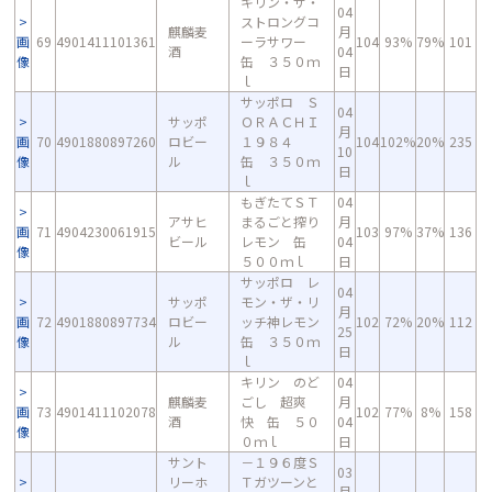
キリン・ザ・
04
ストロングコ
麒麟麦
月
画
69
4901411101361
ーラサワー
104
93%
79%
101
酒
04
像
缶 ３５０ｍ
日
ｌ
サッポロ Ｓ
04
サッポ
ＯＲＡＣＨＩ
月
画
70
4901880897260
ロビー
１９８４
104
102%
20%
235
10
像
ル
缶 ３５０ｍ
日
ｌ
もぎたてＳＴ
04
アサヒ
まるごと搾り
月
画
71
4904230061915
103
97%
37%
136
ビール
レモン 缶
04
像
５００ｍｌ
日
サッポロ レ
04
サッポ
モン・ザ・リ
月
画
72
4901880897734
ロビー
ッチ神レモン
102
72%
20%
112
25
像
ル
缶 ３５０ｍ
日
ｌ
キリン のど
04
麒麟麦
ごし 超爽
月
画
73
4901411102078
102
77%
8%
158
酒
快 缶 ５０
04
像
０ｍｌ
日
サント
－１９６度Ｓ
03
リーホ
Ｔガツーンと
月