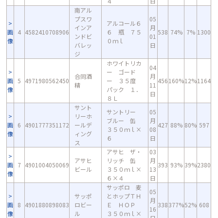
４
日
南アル
プスワ
05
アルコール６
インア
月
画
4
4582410708906
６ 瓶 ７５
538
74%
7%
1300
ンドビ
01
像
０ｍｌ
バレッ
日
ジ
ホワイトリカ
04
ー ゴード
合同酒
月
画
5
4971980562450
ー ３５度
456
160%
12%
1164
精
11
像
パック １．
日
８Ｌ
サント
サントリー
05
リーホ
ブルー 缶
月
画
6
4901777351172
ールデ
427
88%
80%
597
３５０ｍｌ×
08
像
ィング
６
日
ス
アサヒ ザ・
03
アサヒ
リッチ 缶
月
画
7
4901004050069
393
93%
39%
2380
ビール
３５０ｍｌ×
13
像
６×４
日
サッポロ 麦
05
サッポ
とホップＴＨ
月
画
8
4901880898083
ロビー
Ｅ ＨＯＰ
338
377%
52%
608
16
像
ル
３５０ｍｌ×
日