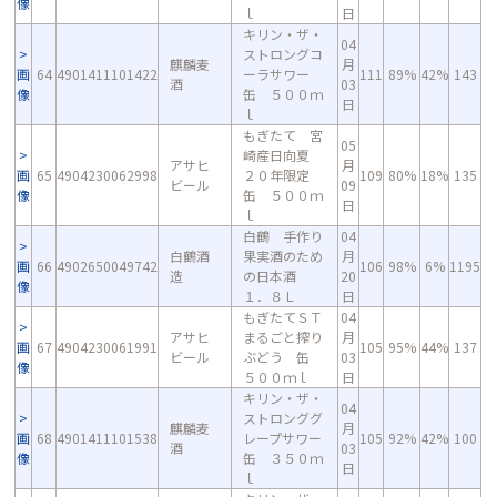
像
ｌ
日
キリン・ザ・
04
ストロングコ
麒麟麦
月
画
64
4901411101422
ーラサワー
111
89%
42%
143
酒
03
像
缶 ５００ｍ
日
ｌ
もぎたて 宮
05
崎産日向夏
アサヒ
月
画
65
4904230062998
２０年限定
109
80%
18%
135
ビール
09
像
缶 ５００ｍ
日
ｌ
白鶴 手作り
04
白鶴酒
果実酒のため
月
画
66
4902650049742
106
98%
6%
1195
造
の日本酒
20
像
１．８Ｌ
日
もぎたてＳＴ
04
アサヒ
まるごと搾り
月
画
67
4904230061991
105
95%
44%
137
ビール
ぶどう 缶
03
像
５００ｍｌ
日
キリン・ザ・
04
ストロンググ
麒麟麦
月
画
68
4901411101538
レープサワー
105
92%
42%
100
酒
03
像
缶 ３５０ｍ
日
ｌ