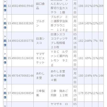
田口食
んとおいしい
月
画
32
4582496619943
186
101%
10%
269
品
厚切り生カス
31
像
テラ １個
日
ブルボン ミ
03
ブルボ
ニ濃厚宇治抹
月
画
33
4901360338269
184
145%
22%
237
ン
茶ブラウニ
31
像
ー １２８ｇ
日
日清シスコ
05
日清シ
ココナッツサ
月
画
34
4901620303778
182
244%
7%
94
スコ
ブレ和柑橘
16
像
２０枚
日
ＹＢＣ ルヴ
05
ヤマザ
ァンＣ瀬戸内
月
画
35
4903015126030
キビス
181
69%
21%
192
レモン ９２
09
像
ケット
ｇ
日
03
あわしま堂
あわし
月
画
36
4970470068144
あべかわ餅
180
104%
6%
144
ま堂
06
像
４個
日
03
三幸製
三幸 焼あご
月
画
37
4901626036854
179
353%
11%
119
菓
煎餅 １２枚
19
像
日
ヤマザキ ロ
05