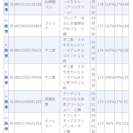
山崎製
－ルちゃん
月
画
38
4903110228288
178
110%
21%
104
パン
（プリンクリ
01
像
－ム）
日
プレシア ほ
04
プレシ
ろにが珈琲の
月
画
39
4933602424409
177
102%
10%
184
ア
パルフェ １
01
像
個
日
不二家 うす
05
やきカントリ
月
画
40
4902555270029
不二家
ーマアムチョ
176
435%
37%
158
16
像
コミント１０
日
枚
不二家 うす
05
やきカントリ
月
画
41
4902555270036
不二家
ーマアムほう
175
398%
34%
159
16
像
じ茶ラテ１０
日
枚
アンディコ
05
栄屋乳
わらびもち抹
月
画
42
4901840881285
175
133%
11%
92
業
茶クリームシ
01
像
ュー １個
日
ドンレミー
04
ドンレ
チーズスフレ
月
画
43
4907174101761
173
96%
9%
252
ミー
パンケーキ
01
像
１個
日