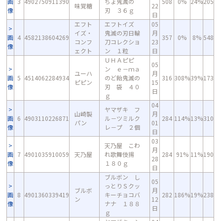
画
3
4902750911390
ちょ鬼滅の
508
0%
24%
205
味覚糖
22
像
刃 ３６ｇ
日
エフト
エフトイズ
05
イズ・
鬼滅の刃日輪
月
画
4
4582138604269
357
0%
8%
548
コンフ
刀コレクショ
23
像
ェクト
ン １粒
日
ＵＨＡピピ
05
ン ｅ－ｍａ
ユーハ
月
画
5
4514062284934
のど飴鬼滅の
316
308%
39%
173
ピピン
15
像
刃 袋 ４０
日
ｇ
04
ヤマザキ フ
山崎製
月
画
6
4903110226871
ル－ツミルク
284
114%
13%
310
パン
01
像
レ－プ ２個
日
03
天乃屋 こわ
月
画
7
4901035910059
天乃屋
れ歌舞伎揚
284
91%
11%
190
28
像
１８０ｇ
日
ブルボン し
05
っとりＳクッ
ブルボ
月
画
8
4901360339419
キーチョコバ
282
186%
19%
238
ン
12
像
ナナ １８８
日
ｇ