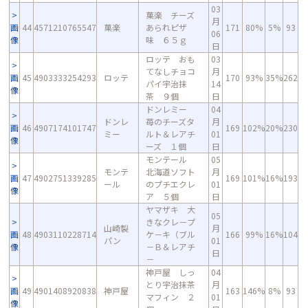
03
菓楽 チーズ
月
画
44
4571210765547
菓楽
あられピザ
171
80%
5%
93
06
像
味 ６５ｇ
日
ロッテ おも
03
てなしチョコ
月
画
45
4903333254293
ロッテ
170
93%
35%
262
パイ宇治抹
14
像
茶 ９個
日
ドンレミー
04
ドンレ
苺のチーズタ
月
画
46
4907174101747
169
102%
20%
230
ミー
ルト＆レアチ
01
像
ーズ １個
日
モンテール
05
モンテ
北海道ソフト
月
画
47
4902751339285
169
101%
16%
193
ール
のプチエクレ
01
像
ア ５個
日
ヤマザキ 大
05
きなクレ－プ
山崎製
月
画
48
4903110228714
ケ－キ（ブル
166
99%
16%
104
パン
01
像
－Ｂ＆レアチ
日
－
神戸屋 しっ
04
とり宇治抹茶
月
画
49
4901408920838
神戸屋
163
146%
8%
93
マフィン ２
01
像