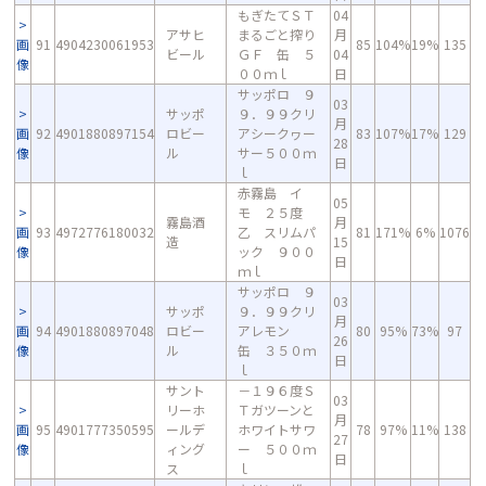
もぎたてＳＴ
04
アサヒ
まるごと搾り
月
画
91
4904230061953
85
104%
19%
135
ビール
ＧＦ 缶 ５
04
像
００ｍｌ
日
サッポロ ９
03
サッポ
９．９９クリ
月
画
92
4901880897154
ロビー
アシークヮー
83
107%
17%
129
28
像
ル
サー５００ｍ
日
ｌ
赤霧島 イ
05
モ ２５度
霧島酒
月
画
93
4972776180032
乙 スリムパ
81
171%
6%
1076
造
15
像
ック ９００
日
ｍｌ
サッポロ ９
03
サッポ
９．９９クリ
月
画
94
4901880897048
ロビー
アレモン
80
95%
73%
97
26
像
ル
缶 ３５０ｍ
日
ｌ
サント
－１９６度Ｓ
03
リーホ
Ｔガツーンと
月
画
95
4901777350595
ールデ
ホワイトサワ
78
97%
11%
138
27
像
ィング
ー ５００ｍ
日
ス
ｌ