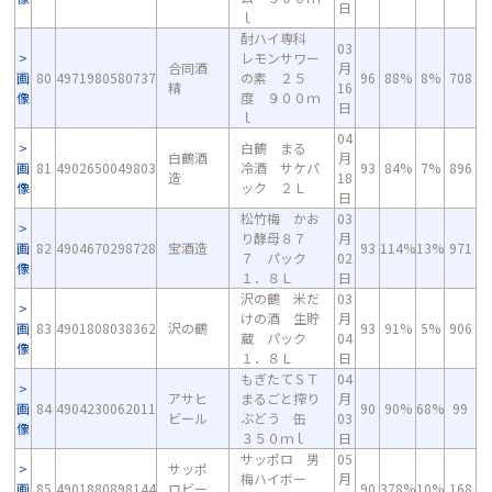
日
ｌ
酎ハイ専科
03
レモンサワー
合同酒
月
画
80
4971980580737
の素 ２５
96
88%
8%
708
精
16
像
度 ９００ｍ
日
ｌ
04
白鶴 まる
白鶴酒
月
画
81
4902650049803
冷酒 サケパ
93
84%
7%
896
造
18
像
ック ２Ｌ
日
松竹梅 かお
03
り酵母８７
月
画
82
4904670298728
宝酒造
93
114%
13%
971
７ パック
02
像
１．８Ｌ
日
沢の鶴 米だ
03
けの酒 生貯
月
画
83
4901808038362
沢の鶴
93
91%
5%
906
蔵 パック
04
像
１．８Ｌ
日
もぎたてＳＴ
04
アサヒ
まるごと搾り
月
画
84
4904230062011
90
90%
68%
99
ビール
ぶどう 缶
03
像
３５０ｍｌ
日
サッポロ 男
05
サッポ
梅ハイボー
月
画
85
4901880898144
ロビー
90
378%
10%
168