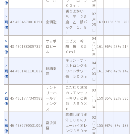
像
００ｍｌ
日
香りよかい
02
ち 芋 ２５
月
画
42
4904670016391
宝酒造
度 乙 紙パ
162
111%
5%
1283
25
像
ック １．８
日
Ｌ
04
サッポ
エビス 吟
月
画
43
4901880897314
ロビー
醸 缶 ３５
161
96%
28%
214
17
像
ル
０ｍｌ
日
キリン・ザ・
04
ストロングホ
麒麟麦
月
画
44
4901411101637
ワイトサワー
161
94%
47%
142
酒
03
像
缶 ５００ｍ
日
ｌ
サント
こだわり酒場
03
リーホ
のレモンサワ
月
画
45
4901777349988
ールデ
ーキリッと男
159
95%
32%
580
13
像
ィング
前 ３５０×
日
ス
６
素滴しぼり果
02
汁１００％チ
富永貿
月
画
46
4936790531003
ューハイオレ
155
98%
9%
138
易
25
像
ンジ３５０ｍ
日