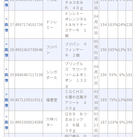
チョコまみ
18
像
れ ４８ｇ
日
ドンレミー
04
オレンジタル
ドンレ
月
画
27
4907174101730
ト＆ＮＹチー
194
103%
24%
228
ミー
01
像
ズケーキ １
日
個
05
フジパン マ
フジパ
月
画
28
4902410738046
フィンケー
190
105%
13%
93
ン
01
像
キ ２個
日
プリングル
04
ズ サワーク
シンガ
月
画
29
8886467117138
リーム＆オニ
190
93%
6%
181
ポール
17
像
オン １３２
日
ｇ
ＣＧＣＨＯ
03
６種の豆菓子
月
画
30
4571239219311
福豊堂
189
75%
13%
306
アソート ４
30
像
２０ｇ
日
ＱＢＢ おつ
03
六甲バ
まみミック
月
画
31
4903308024388
187
110%
6%
296
ター
ス ６袋 １
13
像
３８ｇ
日
田口食品 な
03