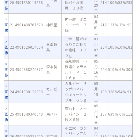
画
20
4901830119688
氏パイお徳
214
100%
53%
295
菓
29
像
用 ２８枚
日
04
神戸屋 ミニ
月
画
21
4901408707620
神戸屋
ドーナツ ３
212
127%
7%
98
01
像
個
日
三幸 醇米ほ
03
三幸製
ろりこだわり
月
画
22
4901626014654
204
105%
10%
181
菓
の塩味 １２
07
像
０ｇ
日
森永製菓 小
05
森永製
枝塩キャラメ
月
画
23
4902888244377
204
510%
6%
303
菓
ルＴＴＰ １
16
像
１６ｇ
日
カルビー サ
05
カルビ
ッポロＰバー
月
画
24
4901330122980
198
328%
54%
91
ー
ベキュートリ
15
像
プル ６５ｇ
日
05
東ハト オー
月
画
25
4901940340040
東ハト
ルパイン ２
197
639%
6%
112
16
像
枚×６袋
日
不二家 カン
04
トリーマアム
月
画
26
4902555271200
不二家
196
115%
9%
103