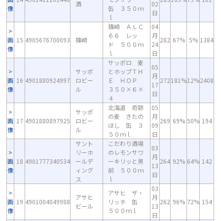
酒
02
像
缶 ３５０ｍ
日
ｌ
篠崎 ＡＬＣ
04
６６ レッ
月
画
15
4905676700093
篠崎
282
67%
5%
1384
ド ５００ｍ
24
像
ｌ
日
サッポロ 麦
05
サッポ
とホップＴＨ
月
画
16
4901880924997
ロビー
Ｅ ＨＯＰ
272
181%
12%
2408
17
像
ル
３５０×６×
日
４
北海道 奇跡
05
サッポ
の麦 きたの
月
画
17
4901880897925
ロビー
269
69%
50%
194
ほし 缶 ３
09
像
ル
５０ｍｌ
日
サント
こだわり酒場
03
リーホ
のレモンサワ
月
画
18
4901777340534
ールデ
ーキリッと男
264
92%
64%
142
13
像
ィング
前 ５００ｍ
日
ス
ｌ
03
アサヒ ザ・
アサヒ
月
画
19
4901004049988
リッチ 缶
262
96%
72%
154
ビール
13
像
５００ｍｌ
日