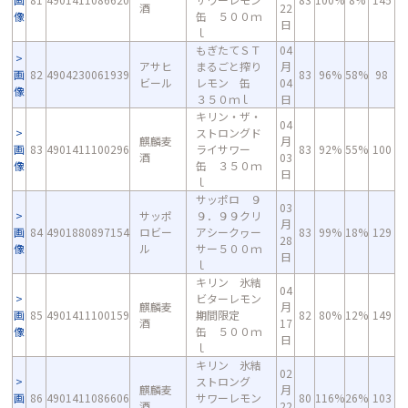
酒
22
像
缶 ５００ｍ
日
ｌ
もぎたてＳＴ
04
アサヒ
まるごと搾り
月
画
82
4904230061939
83
96%
58%
98
ビール
レモン 缶
04
像
３５０ｍｌ
日
キリン・ザ・
04
ストロングド
麒麟麦
月
画
83
4901411100296
ライサワー
83
92%
55%
100
酒
03
像
缶 ３５０ｍ
日
ｌ
サッポロ ９
03
サッポ
９．９９クリ
月
画
84
4901880897154
ロビー
アシークヮー
83
99%
18%
129
28
像
ル
サー５００ｍ
日
ｌ
キリン 氷結
04
ビターレモン
麒麟麦
月
画
85
4901411100159
期間限定
82
80%
12%
149
酒
17
像
缶 ５００ｍ
日
ｌ
キリン 氷結
02
ストロング
麒麟麦
月
画
86
4901411086606
サワーレモン
80
116%
26%
103
酒
22