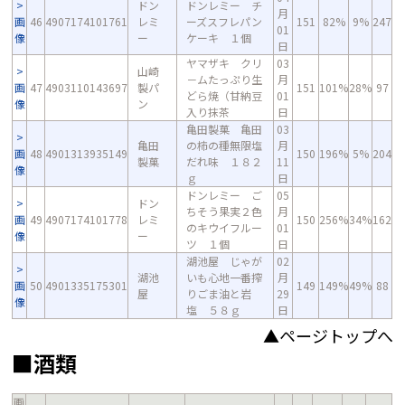
ドン
ドンレミー チ
月
画
46
4907174101761
レミ
ーズスフレパン
151
82%
9%
247
01
像
ー
ケーキ １個
日
ヤマザキ クリ
03
山崎
－ムたっぷり生
月
画
47
4903110143697
製パ
151
101%
28%
97
どら焼（甘納豆
01
像
ン
入り抹茶
日
亀田製菓 亀田
03
亀田
の柿の種無限塩
月
画
48
4901313935149
150
196%
5%
204
製菓
だれ味 １８２
11
像
ｇ
日
ドンレミー ご
05
ドン
ちそう果実２色
月
画
49
4907174101778
レミ
150
256%
34%
162
のキウイフルー
01
像
ー
ツ １個
日
湖池屋 じゃが
02
湖池
いも心地一番搾
月
画
50
4901335175301
149
149%
49%
88
屋
りごま油と岩
29
像
塩 ５８ｇ
日
▲ページトップへ
■酒類
画