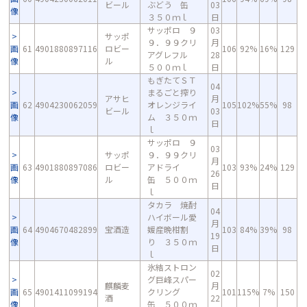
ビール
ぶどう 缶
03
像
３５０ｍｌ
日
サッポロ ９
03
サッポ
９．９９クリ
月
画
61
4901880897116
ロビー
106
92%
16%
129
アグレフル
28
像
ル
５００ｍｌ
日
もぎたてＳＴ
04
まるごと搾り
アサヒ
月
画
62
4904230062059
オレンジライ
105
102%
55%
98
ビール
03
像
ム ３５０ｍ
日
ｌ
サッポロ ９
03
サッポ
９．９９クリ
月
画
63
4901880897086
ロビー
アドライ
103
93%
24%
129
26
像
ル
缶 ５００ｍ
日
ｌ
タカラ 焼酎
04
ハイボール愛
月
画
64
4904670482899
宝酒造
媛産晩柑割
103
84%
39%
98
19
像
り ３５０ｍ
日
ｌ
氷結ストロン
02
グ巨峰スパー
麒麟麦
月
画
65
4901411099194
クリング
101
115%
7%
150
酒
22
像
缶 ５００ｍ