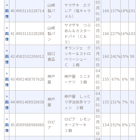
05
山崎
ヤマザキ エク
月
画
40
4903110228714
製パ
レア（塩キャラ
166
157%
18%
101
01
像
ン
メル）
日
ヤマザキ つぶ
05
山崎
あん＆カスター
月
画
41
4903110228288
製パ
166
227%
16%
103
ドパイ（Ｃ＆
01
像
ン
Ｓ）
日
オランジェ ク
05
田口
ッキー＆ストロ
月
画
42
4582532200012
160
241%
19%
98
食品
ベリーシュー
01
像
Ｃ １個
日
04
神戸
神戸屋 ミニド
月
画
43
4901408707620
155
67%
6%
98
屋
ーナツ ３個
01
像
日
04
神戸屋 しっと
神戸
月
画
44
4901408920838
り宇治抹茶マフ
155
151%
7%
91
屋
01
像
ィン ２個
日
05
ロピア レモン
ロピ
月
画
45
4589988986880
チーズケーキ
154
192%
8%
175
ア
01
像
１個
日
04