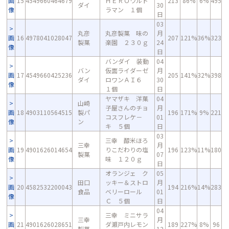
画
15
4549660464679
ＨＥＲＯウルト
213
86%
6%
495
ダイ
30
像
ラマン １個
日
03
丸彦
丸彦製菓 味の
月
画
16
4978041028047
207
121%
36%
323
製菓
楽園 ２３０ｇ
24
像
日
バンダイ 装動
04
バン
仮面ライダーゼ
月
画
17
4549660425236
205
141%
32%
398
ダイ
ロワンＡＩ６
30
像
１個
日
ヤマザキ 洋菓
04
山崎
子屋さんのチョ
月
画
18
4903110564515
製パ
196
171%
9%
221
コスフレケ－
01
像
ン
キ ５個
日
03
三幸 醇米ほろ
三幸
月
画
19
4901626014654
りこだわりの塩
196
123%
11%
180
製菓
07
像
味 １２０ｇ
日
オランジェ ク
05
田口
ッキー＆ストロ
月
画
20
4582532200043
194
216%
14%
283
食品
ベリーロール
01
像
Ｃ ５個
日
04
三幸 ミニサラ
三幸
月
画
21
4901626028651
ダ瀬戸内レモン
189
227%
8%
96
製菓
12