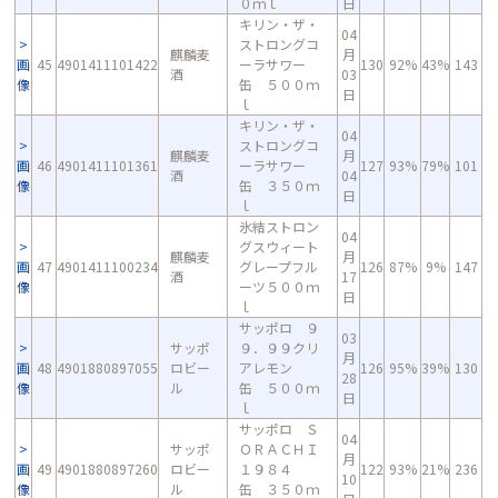
０ｍｌ
日
キリン・ザ・
04
ストロングコ
麒麟麦
月
画
45
4901411101422
ーラサワー
130
92%
43%
143
酒
03
像
缶 ５００ｍ
日
ｌ
キリン・ザ・
04
ストロングコ
麒麟麦
月
画
46
4901411101361
ーラサワー
127
93%
79%
101
酒
04
像
缶 ３５０ｍ
日
ｌ
氷結ストロン
04
グスウィート
麒麟麦
月
画
47
4901411100234
グレープフル
126
87%
9%
147
酒
17
像
ーツ５００ｍ
日
ｌ
サッポロ ９
03
サッポ
９．９９クリ
月
画
48
4901880897055
ロビー
アレモン
126
95%
39%
130
28
像
ル
缶 ５００ｍ
日
ｌ
サッポロ Ｓ
04
サッポ
ＯＲＡＣＨＩ
月
画
49
4901880897260
ロビー
１９８４
122
93%
21%
236
10
像
ル
缶 ３５０ｍ