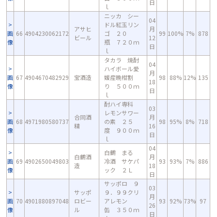
日
ｌ
ニッカ シー
04
ドル紅玉リン
アサヒ
月
画
66
4904230062172
ゴ ２０
99
100%
7%
878
ビール
12
像
瓶 ７２０ｍ
日
ｌ
タカラ 焼酎
04
ハイボール愛
月
画
67
4904670482929
宝酒造
媛産晩柑割
98
88%
12%
135
18
像
り ５００ｍ
日
ｌ
酎ハイ専科
03
レモンサワー
合同酒
月
画
68
4971980580737
の素 ２５
98
95%
8%
718
精
16
像
度 ９００ｍ
日
ｌ
04
白鶴 まる
白鶴酒
月
画
69
4902650049803
冷酒 サケパ
93
93%
7%
886
造
18
像
ック ２Ｌ
日
サッポロ ９
03
サッポ
９．９９クリ
月
画
70
4901880897048
ロビー
アレモン
93
92%
73%
97
26
像
ル
缶 ３５０ｍ
日