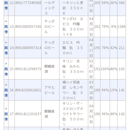
画
22
4901777349988
ールデ
ーキリッと男
205
99%
36%
580
13
像
ィング
前 ３５０×
日
ス
６
サッポロ ヱ
04
サッポ
ビス 吟醸
月
画
23
4901880897345
ロビー
202
79%
8%
1586
缶 ５００ｍ
18
像
ル
ｌ×６
日
04
サッポ
エビス 吟
月
画
24
4901880897314
ロビー
醸 缶 ３５
195
78%
42%
211
17
像
ル
０ｍｌ
日
キリン 氷
03
麒麟麦
結 みかん
月
画
25
4901411098975
191
100%
40%
105
酒
缶 ３５０ｍ
07
像
ｌ
日
樽ハイ倶楽
03
アサヒ
部 レモンサ
月
画
26
4904230062851
189
99%
19%
141
ビール
ワー 缶 ５
28
像
００ｍｌ
日
キリン・ザ・
04
ストロングホ
麒麟麦
月
画
27
4901411101637
ワイトサワー
186
96%
48%
142
酒
03
像
缶 ５００ｍ
日
ｌ
素滴しぼり果