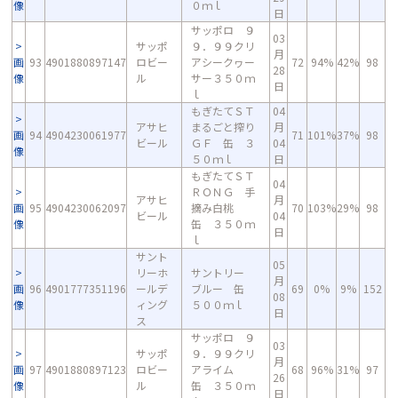
像
０ｍｌ
日
サッポロ ９
03
サッポ
９．９９クリ
月
画
93
4901880897147
ロビー
アシークヮー
72
94%
42%
98
28
像
ル
サー３５０ｍ
日
ｌ
もぎたてＳＴ
04
アサヒ
まるごと搾り
月
画
94
4904230061977
71
101%
37%
98
ビール
ＧＦ 缶 ３
04
像
５０ｍｌ
日
もぎたてＳＴ
04
ＲＯＮＧ 手
アサヒ
月
画
95
4904230062097
摘み白桃
70
103%
29%
98
ビール
04
像
缶 ３５０ｍ
日
ｌ
サント
05
リーホ
サントリー
月
画
96
4901777351196
ールデ
ブルー 缶
69
0%
9%
152
08
像
ィング
５００ｍｌ
日
ス
サッポロ ９
03
サッポ
９．９９クリ
月
画
97
4901880897123
ロビー
アライム
68
96%
31%
97
26
像
ル
缶 ３５０ｍ
日