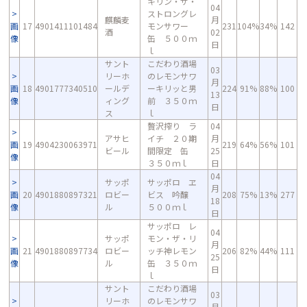
キリン・ザ・
04
ストロングレ
麒麟麦
月
画
17
4901411101484
モンサワー
231
104%
34%
142
酒
02
像
缶 ５００ｍ
日
ｌ
サント
こだわり酒場
03
リーホ
のレモンサワ
月
画
18
4901777340510
ールデ
ーキリッと男
224
91%
88%
100
13
像
ィング
前 ３５０ｍ
日
ス
ｌ
贅沢搾り ラ
04
アサヒ
イチ ２０期
月
画
19
4904230063971
219
64%
56%
101
ビール
間限定 缶
25
像
３５０ｍｌ
日
04
サッポ
サッポロ ヱ
月
画
20
4901880897321
ロビー
ビス 吟醸
208
75%
13%
277
18
像
ル
５００ｍｌ
日
サッポロ レ
04
サッポ
モン・ザ・リ
月
画
21
4901880897734
ロビー
ッチ神レモン
206
82%
44%
111
25
像
ル
缶 ３５０ｍ
日
ｌ
サント
こだわり酒場
03
リーホ
のレモンサワ
月