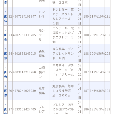
像
味 ２２枚
日
ドンレミー 苺
04
ドン
のチーズタルト
月
画
22
4907174101747
レミ
189
117%
19%
231
＆レアチーズ
01
像
ー
１個
日
モンテール 北
05
モン
海道ソフトのプ
月
画
23
4902751339285
テー
188
209%
12%
192
チエクレア ５
01
像
ル
個
日
04
森永製菓 ディ
森永
月
画
24
4902888245015
アガレットサン
188
120%
56%
225
製菓
03
像
ド ６個
日
ヤマザキ Ｗチ
02
山崎
－ズケ－キ（Ｋ
月
画
25
4903110218760
製パ
187
113%
14%
268
ｉｒｉクリ－ム
22
像
ン
チ－ズ
日
03
丸彦製菓 角餅
丸彦
月
画
26
4978041028030
しょうゆ無選
187
146%
36%
308
製菓
29
像
別 ２００ｇ
日
04
プレシア ほろ
プレ
月
画
27
4933602424409
にが珈琲のパル
186
121%
9%
188
シア
01
像
フェ １個