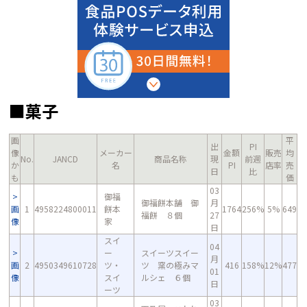
■菓子
画
平
出
PI
像
メーカー
金額
販売
均
No.
JANCD
商品名称
現
前週
か
名
PI
店率
売
日
比
も
価
03
御福
御福餅本舗 御
月
画
1
4958224800011
餅本
1764
256%
5%
649
福餅 ８個
27
像
家
日
スイ
04
ー
スイーツスイー
月
画
2
4950349610728
ツ・
ツ 窯の極みマ
416
158%
12%
477
01
像
スイ
ルシェ ６個
日
ーツ
03