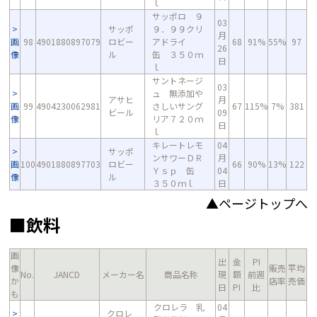
ｌ
サッポロ ９
03
サッポ
９．９９クリ
月
画
98
4901880897079
ロビー
アドライ
68
91%
55%
97
26
像
ル
缶 ３５０ｍ
日
ｌ
サントネージ
03
ュ 無添加や
アサヒ
月
画
99
4904230062981
さしいサング
67
115%
7%
381
ビール
09
像
リア７２０ｍ
日
ｌ
キレートレモ
04
サッポ
ンサワーＤＲ
月
画
100
4901880897703
ロビー
66
90%
13%
122
Ｙｓｐ 缶
04
像
ル
３５０ｍｌ
日
▲ページトップへ
■飲料
画
出
金
PI
像
販売
平均
No.
JANCD
メーカー名
商品名称
現
額
前週
か
店率
売価
日
PI
比
も
クロレラ 乳
04
クロレ