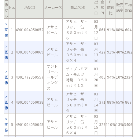
出
金
PI
像
販売
平均
No.
JANCD
メーカー名
商品名称
現
額
前週
か
店率
売価
日
PI
比
も
アサヒ ザ・
03
アサヒ
リッチ 缶
月
画
1
4901004050052
861
91%
88%
604
ビール
３５０ｍｌ×
12
像
６
日
アサヒ ザ・
03
アサヒ
リッチ 缶
月
画
2
4901004050069
427
91%
40%
2382
ビール
３５０ｍｌ×
13
像
６×４
日
サント
ザ・プレミア
03
リーホ
ム・モルツ
月
画
3
4901777350557
ールデ
405
94%
10%
2334
特発 ３５０
20
像
ィング
ｍｌ×１２
日
ス
アサヒ ザ・
03
アサヒ
リッチ 缶
月
画
4
4901004050038
371
88%
65%
867
ビール
５００ｍｌ×
14
像
６
日
アサヒ ザ・
03
アサヒ
リッチ 缶
月
画
5
4901004050045
329
110%
13%
3406
ビール
５００ｍｌ×
15
像
６×４
日