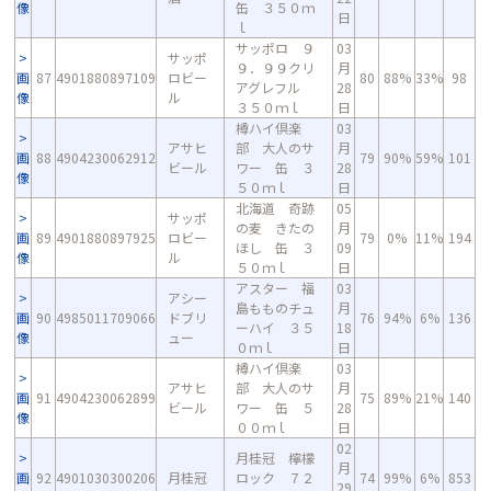
像
缶 ３５０ｍ
日
ｌ
サッポロ ９
03
サッポ
９．９９クリ
月
画
87
4901880897109
ロビー
80
88%
33%
98
アグレフル
28
像
ル
３５０ｍｌ
日
樽ハイ倶楽
03
アサヒ
部 大人のサ
月
画
88
4904230062912
79
90%
59%
101
ビール
ワー 缶 ３
28
像
５０ｍｌ
日
北海道 奇跡
05
サッポ
の麦 きたの
月
画
89
4901880897925
ロビー
79
0%
11%
194
ほし 缶 ３
09
像
ル
５０ｍｌ
日
アスター 福
03
アシー
島もものチュ
月
画
90
4985011709066
ドブリ
76
94%
6%
136
ーハイ ３５
18
像
ュー
０ｍｌ
日
樽ハイ倶楽
03
アサヒ
部 大人のサ
月
画
91
4904230062899
75
89%
21%
140
ビール
ワー 缶 ５
28
像
００ｍｌ
日
02
月桂冠 檸檬
月
画
92
4901030300206
月桂冠
ロック ７２
74
99%
6%
853
29