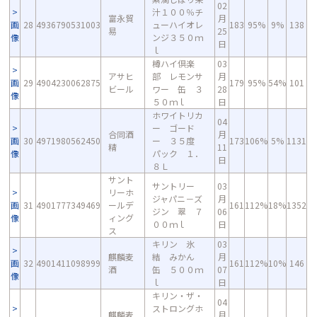
02
汁１００％チ
富永貿
月
画
28
4936790531003
ューハイオレ
183
95%
9%
138
易
25
像
ンジ３５０ｍ
日
ｌ
樽ハイ倶楽
03
アサヒ
部 レモンサ
月
画
29
4904230062875
179
95%
54%
101
ビール
ワー 缶 ３
28
像
５０ｍｌ
日
ホワイトリカ
04
ー ゴード
合同酒
月
画
30
4971980562450
ー ３５度
173
106%
5%
1131
精
11
像
パック １．
日
８Ｌ
サント
サントリー
03
リーホ
ジャパニ－ズ
月
画
31
4901777349469
ールデ
161
112%
18%
1352
ジン 翠 ７
06
像
ィング
００ｍｌ
日
ス
キリン 氷
03
麒麟麦
結 みかん
月
画
32
4901411098999
161
112%
10%
146
酒
缶 ５００ｍ
07
像
ｌ
日
キリン・ザ・
04
ストロングホ
麒麟麦
月