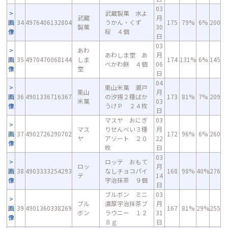
03
武蔵製菓 水よ
武蔵
月
画
34
4976406132804
うかん・くず
175
79%
6%
200
製菓
30
像
桜 ４個
日
03
あわ
あわしま堂 あ
月
画
35
4970470068144
しま
174
131%
6%
145
べかわ餅 ４個
06
像
堂
日
04
栗山米菓 瀬戸
栗山
月
画
36
4901336716367
の汐揚２種ばか
173
81%
7%
209
米菓
03
像
うけＰ ２４枚
日
マスヤ おにぎ
03
マス
りせんべい３種
月
画
37
4902726290702
172
96%
6%
260
ヤ
アソート ２０
22
像
枚
日
03
ロッテ おもて
ロッ
月
画
38
4903333254293
なしチョコパイ
168
98%
40%
276
テ
14
像
宇治抹茶 ９個
日
ブルボン ミニ
03
ブル
濃厚宇治抹茶ブ
月
画
39
4901360338269
167
81%
29%
255
ボン
ラウニー １２
31
像
８ｇ
日