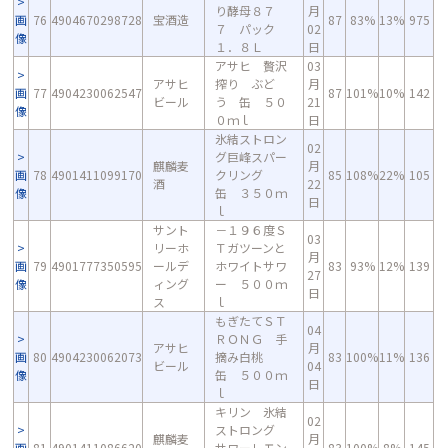
り酵母８７
月
画
76
4904670298728
宝酒造
87
83%
13%
975
７ パック
02
像
１．８Ｌ
日
アサヒ 贅沢
03
アサヒ
搾り ぶど
月
画
77
4904230062547
87
101%
10%
142
ビール
う 缶 ５０
21
像
０ｍｌ
日
氷結ストロン
02
グ巨峰スパー
麒麟麦
月
画
78
4901411099170
クリング
85
108%
22%
105
酒
22
像
缶 ３５０ｍ
日
ｌ
サント
－１９６度Ｓ
03
リーホ
Ｔガツーンと
月
画
79
4901777350595
ールデ
ホワイトサワ
83
93%
12%
139
27
像
ィング
ー ５００ｍ
日
ス
ｌ
もぎたてＳＴ
04
ＲＯＮＧ 手
アサヒ
月
画
80
4904230062073
摘み白桃
83
100%
11%
136
ビール
04
像
缶 ５００ｍ
日
ｌ
キリン 氷結
02
ストロング
麒麟麦
月
画
81
4901411086620
サワーレモン
83
100%
8%
145