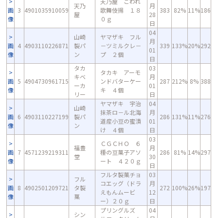
天乃屋 こわれ
天乃
月
画
3
4901035910059
歌舞伎揚 １８
383
82%
11%
186
屋
28
像
０ｇ
日
04
山崎
ヤマザキ フル
月
画
4
4903110226871
製パ
－ツミルクレ－
339
133%
20%
292
01
像
ン
プ ２個
日
タカ
03
タカキ アーモ
キベ
月
画
5
4904730961715
ンドバターケー
287
212%
8%
388
ーカ
01
像
キ ４個
リー
日
ヤマザキ 宇治
04
山崎
抹茶ロ－ル北海
月
画
6
4903110227199
製パ
286
131%
11%
276
道産小豆の蜜漬
01
像
ン
け ４個
日
03
ＣＧＣＨＯ ６
福豊
月
画
7
4571239219311
種の豆菓子アソ
286
81%
14%
297
堂
30
像
ート ４２０ｇ
日
フルタ製菓チョ
03
フル
コエッグ（ドラ
月
画
8
4902501209721
タ製
272
100%
26%
197
えもんムービ
12
像
菓
ー）２０ｇ
日
プリングルズ
04
シン