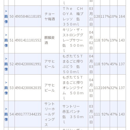
日
ｌ
Ｔｈｅ ＣＨ
03
チョー
ＯＹＡ 梅プ
月
画
50
4905846118185
120
117%
10%
164
ヤ梅酒
レッソ 缶
21
像
３５０ｍｌ
日
キリン・ザ・
04
ストロンググ
麒麟麦
月
画
51
4901411101552
レープサワー
118
93%
19%
143
酒
02
像
缶 ５００ｍ
日
ｌ
もぎたてＳＴ
04
アサヒ
まるごと搾り
月
画
52
4904230061991
118
93%
45%
137
ビール
ぶどう 缶
03
像
５００ｍｌ
日
もぎたてＳＴ
04
まるごと搾り
アサヒ
月
画
53
4904230062035
オレンジライ
112
106%
32%
137
ビール
03
像
ム ５００ｍ
日
ｌ
サント
サントリー
03
リーホ
赤玉パンチ
月
画
54
4901777344235
ールデ
111
92%
47%
143
缶 ３５０ｍ
13
像
ィング
ｌ
日
ス
キリン・ザ・