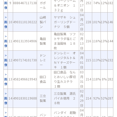
サワークリーム
月
画
9
8886467117138
ガポ
252
74%
12%
182
＆オニオン １
17
像
ール
３２ｇ
日
04
山崎
ヤマザキ シュ
月
画
10
4903110130222
製パ
ガ－リングド－
228
101%
13%
146
25
像
ン
ナツ ５個
日
亀田製菓 ソフ
02
亀田
トサラダ塩とご
月
画
11
4901313934906
216
116%
13%
144
製菓
ま油風味 １８
13
像
枚
日
ドンレミー オ
04
ドン
レンジタルト＆
月
画
12
4907174101730
レミ
215
113%
22%
232
ＮＹチーズケー
01
像
ー
キ １個
日
田口食品 なん
03
田口
とおいしい厚切
月
画
13
4582496619943
214
118%
8%
282
食品
り生カステラ
31
像
１個
日
02
三立製菓 源氏
三立
月
画
14
4901830119688
パイお徳用 ２
214
92%
52%
287
製菓
29
像
８枚
日
04
バンダイ 超動
バン
月