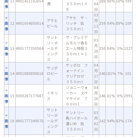
画
11
4901411102054
288
86%
10%
599
酒
３５０ｍｌ×
04
像
６
日
03
アサヒ ザ・
アサヒ
月
画
12
4901004050014
リッチ 缶
259
94%
89%
109
ビール
12
像
３５０ｍｌ
日
サント
ザ・プレミア
03
リーホ
ムモルツ香る
月
画
13
4901777350564
ールデ
エール特発３
250
84%
5%
2327
20
像
ィング
５０ｍｌ×１
日
ス
２
サッポロ フ
04
サッポ
ォーナイン
月
画
14
4901880898618
ロビー
246
181%
7%
101
クリアロゼ
27
像
ル
３５０ｍｌ
日
ジョニーウォ
04
イギリ
ーカー スペ
月
画
15
5000267177687
246
81%
6%
2991
ス
イサイド ７
26
像
００ｍｌ
日
サント
サントリー
03
リーホ
角ハイボール
月
画
16
4901777349070
ールデ
242
94%
83%
174
濃いめ 缶
02
像
ィング
３５０ｍｌ
日
ス