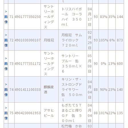
ｌ
サント
トリスハイボ
04
リーホ
ール コーラ
月
画
71
4901777350250
ールデ
93
83%
35%
144
ハイ ３５０
17
像
ィング
ｍｌ
日
ス
02
月桂冠 サム
月
画
72
4901030300107
月桂冠
ライロック
93
105%
6%
873
29
像
７２０ｍｌ
日
サント
サントリー
05
リーホ
ブルー 缶
月
画
73
4901777351172
ールデ
90
0%
13%
600
３５０ｍｌ×
08
像
ィング
６
日
ス
キリン・ザ・
04
ストロングド
麒麟麦
月
画
74
4901411100333
ライサワー
88
90%
23%
140
酒
04
像
缶 ５００ｍ
日
ｌ
もぎたてＳＴ
04
アサヒ
まるごと搾り
月
画
75
4904230061953
88
101%
22%
135
ビール
ＧＦ 缶 ５
04
像
００ｍｌ
日
松竹梅 かお
03