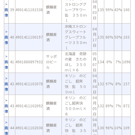
04
ストロンググ
麒麟麦
月
画
39
4901411101538
レープサワー
135
99%
43%
100
酒
03
像
缶 ３５０ｍ
日
ｌ
氷結ストロン
04
グスウィート
麒麟麦
月
画
40
4901411100197
グレープフル
135
80%
50%
103
酒
17
像
ーツ３５０ｍ
日
ｌ
北海道 奇跡
05
サッポ
の麦 きたの
月
画
41
4901880897932
ロビー
134
0%
7%
1096
ほし ３５０
07
像
ル
ｍｌ×６
日
キリン のど
04
麒麟麦
ごし 超爽
月
画
42
4901411102078
132
97%
8%
157
酒
快 缶 ５０
04
像
０ｍｌ
日
キリン のど
04
麒麟麦
ごし超爽快
月
画
43
4901411102092
132
89%
7%
872
酒
５００ｍｌ×
05
像
６
日
キリン のど
04
麒麟麦
ごし 超爽
月
画
44
4901411102030
130
96%
10%
109
酒
快 缶 ３５
04
像