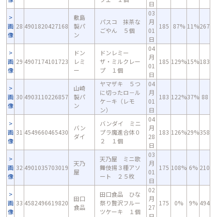
日
03
敷島
パスコ 抹茶な
月
画
28
4901820427168
製パ
185
87%
11%
267
ごやん ５個
01
像
ン
日
04
ドン
ドンレミー
月
画
29
4907174101723
レミ
ザ・ミルクレー
185
129%
15%
183
01
像
ー
プ １個
日
ヤマザキ ５つ
04
山崎
に切ったロ－ル
月
画
30
4903110226857
製パ
183
122%
37%
88
ケ－キ（レモ
01
像
ン
ン）
日
04
バンダイ ミニ
バン
月
画
31
4549660465430
プラ魔進合体０
183
126%
29%
358
ダイ
28
像
２ １個
日
03
天乃屋 ミニ歌
天乃
月
画
32
4901035703019
舞伎揚３種アソ
175
108%
6%
210
屋
01
像
ート ２５枚
日
02
田口食品 ひな
田口
月
画
33
4582496619820
祭り贅沢フルー
175
0%
9%
494
食品
27
像
ツケーキ １個
日