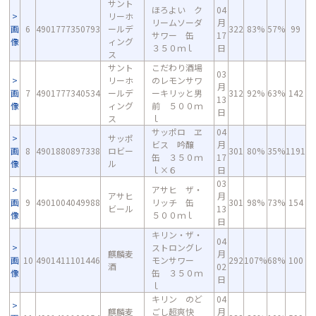
サント
ほろよい ク
04
リーホ
リームソーダ
月
画
6
4901777350793
ールデ
322
83%
57%
99
サワー 缶
17
像
ィング
３５０ｍｌ
日
ス
サント
こだわり酒場
03
リーホ
のレモンサワ
月
画
7
4901777340534
ールデ
ーキリッと男
312
92%
63%
142
13
像
ィング
前 ５００ｍ
日
ス
ｌ
サッポロ ヱ
04
サッポ
ビス 吟醸
月
画
8
4901880897338
ロビー
301
80%
35%
1191
缶 ３５０ｍ
17
像
ル
ｌ×６
日
03
アサヒ ザ・
アサヒ
月
画
9
4901004049988
リッチ 缶
301
98%
73%
154
ビール
13
像
５００ｍｌ
日
キリン・ザ・
04
ストロングレ
麒麟麦
月
画
10
4901411101446
モンサワー
292
107%
68%
100
酒
02
像
缶 ３５０ｍ
日
ｌ
キリン のど
04
麒麟麦
ごし超爽快
月