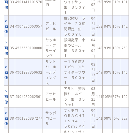
画
33
4901411101576
ワイトサワー
158
95%
81%
101
酒
02
像
缶 ３５０ｍ
日
ｌ
贅沢搾り ラ
04
アサヒ
イチ ２０期
月
画
34
4904230063957
153
84%
16%
142
ビール
間限定 缶
25
像
５００ｍｌ
日
ヤッホ
銀河高原 小
04
ー・ブ
麦のビール
月
画
35
4535659100000
148
93%
18%
260
ルーイ
缶 ３５０ｍ
04
像
ング
ｌ
日
サント
－１９６度Ｓ
03
リーホ
Ｔガツーンと
月
画
36
4901777350632
ールデ
サイダーサワ
147
89%
10%
140
27
像
ィング
ー ５００ｍ
日
ス
ｌ
アサヒ 贅沢
03
アサヒ
搾り ぶど
月
画
37
4904230062561
141
105%
37%
100
ビール
う 缶 ３５
21
像
０ｍｌ
日
サッポロ Ｓ
04
サッポ
ＯＲＡＣＨＩ
月
画
38
4901880897277
ロビー
141
98%
5%
927
１９８４ ３
11
像
ル
５０ｍｌ×４
日
キリン・ザ・