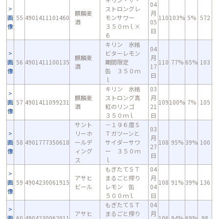
04
ストロングレ
麒麟麦
月
画
55
4901411101460
モンサワー
110
103%
5%
572
酒
05
像
３５０ｍｌ×
日
６
キリン 氷結
04
ビターレモン
麒麟麦
月
画
56
4901411100135
期間限定
110
77%
65%
103
酒
17
像
缶 ３５０ｍ
日
ｌ
キリン 氷結
03
麒麟麦
ストロング真
月
画
57
4901411099231
109
100%
7%
105
酒
紅のリンゴ
21
像
３５０ｍｌ
日
サント
－１９６度Ｓ
03
リーホ
Ｔガツーンと
月
画
58
4901777350618
ールデ
サイダーサワ
108
95%
39%
100
27
像
ィング
ー ３５０ｍ
日
ス
ｌ
もぎたてＳＴ
04
アサヒ
まるごと搾り
月
画
59
4904230061915
108
91%
39%
136
ビール
レモン 缶
04
像
５００ｍｌ
日
もぎたてＳＴ
04
アサヒ
まるごと搾り
月
画
60
4904230062011
106
94%
69%
98