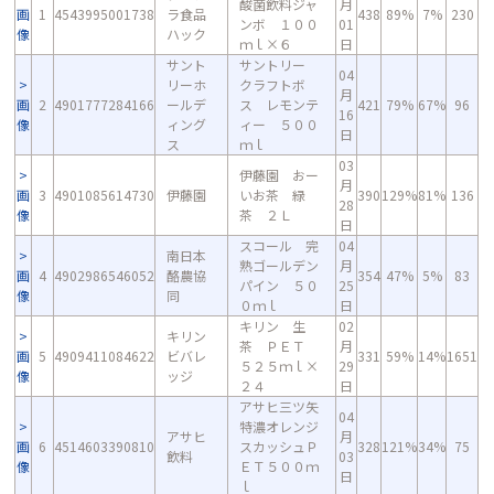
酸菌飲料ジャ
月
画
1
4543995001738
ラ食品
438
89%
7%
230
ンボ １００
01
像
ハック
ｍｌ×６
日
サント
サントリー
04
リーホ
クラフトボ
月
画
2
4901777284166
ールデ
ス レモンテ
421
79%
67%
96
16
像
ィング
ィー ５００
日
ス
ｍｌ
03
伊藤園 おー
月
画
3
4901085614730
伊藤園
いお茶 緑
390
129%
81%
136
28
像
茶 ２Ｌ
日
スコール 完
04
南日本
熟ゴールデン
月
画
4
4902986546052
酪農協
354
47%
5%
83
パイン ５０
25
像
同
０ｍｌ
日
キリン 生
02
キリン
茶 ＰＥＴ
月
画
5
4909411084622
ビバレ
331
59%
14%
1651
５２５ｍｌ×
29
像
ッジ
２４
日
アサヒ三ツ矢
04
特濃オレンジ
アサヒ
月
画
6
4514603390810
スカッシュＰ
328
121%
34%
75
飲料
03
像
ＥＴ５００ｍ
日
ｌ