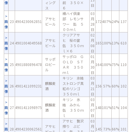
像
ィング
前 ３５０×
日
ス
６
樽ハイ倶楽
03
アサヒ
部 レモンサ
月
画
23
4904230062851
172
407%
24%
137
ビール
ワー 缶 ５
28
像
００ｍｌ
日
クリアアサ
02
アサヒ
ヒ 桜の宴
月
画
24
4901004049568
165
100%
13%
610
ビール
缶 ３５０ｍ
08
像
ｌ×６
日
サッポロ Ｇ
01
サッポ
ＯＬＤ ＳＴ
月
画
25
4901880896478
ロビー
164
100%
75%
110
ＡＲ ３５０
30
像
ル
ｍｌ
日
キリン 氷結
03
麒麟麦
ストロング真
月
画
26
4901411099231
156
57%
60%
102
酒
紅のリンゴ
21
像
３５０ｍｌ
日
キリン 氷
03
麒麟麦
結 みかん
月
画
27
4901411098975
148
101%
51%
104
酒
缶 ３５０ｍ
07
像
ｌ
日
アサヒ 贅沢
03
アサヒ
搾り ぶど
月
画
28
4904230062561
145
73%
66%
101
ビール
う 缶 ３５
21