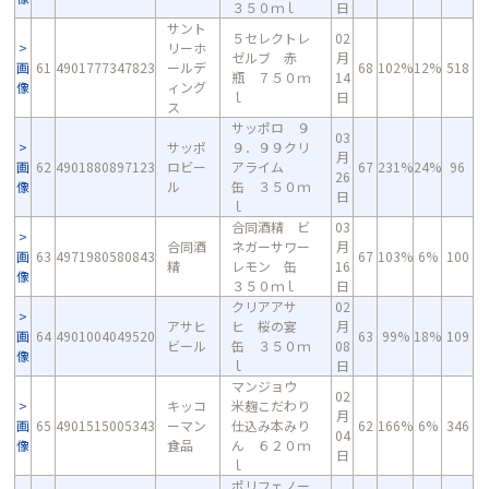
３５０ｍｌ
日
サント
５セレクトレ
02
リーホ
ゼルブ 赤
月
画
61
4901777347823
ールデ
68
102%
12%
518
瓶 ７５０ｍ
14
像
ィング
ｌ
日
ス
サッポロ ９
03
サッポ
９．９９クリ
月
画
62
4901880897123
ロビー
アライム
67
231%
24%
96
26
像
ル
缶 ３５０ｍ
日
ｌ
合同酒精 ビ
03
合同酒
ネガーサワー
月
画
63
4971980580843
67
103%
6%
100
精
レモン 缶
16
像
３５０ｍｌ
日
クリアアサ
02
アサヒ
ヒ 桜の宴
月
画
64
4901004049520
63
99%
18%
109
ビール
缶 ３５０ｍ
08
像
ｌ
日
マンジョウ
02
キッコ
米麹こだわり
月
画
65
4901515005343
ーマン
仕込み本みり
62
166%
6%
346
04
像
食品
ん ６２０ｍ
日
ｌ
ポリフェノー