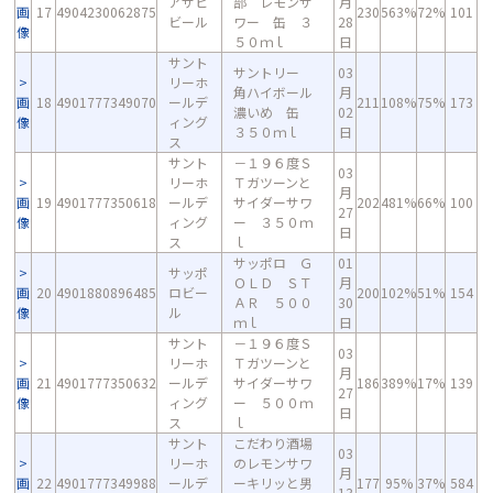
アサヒ
部 レモンサ
月
画
17
4904230062875
230
563%
72%
101
ビール
ワー 缶 ３
28
像
５０ｍｌ
日
サント
サントリー
03
リーホ
角ハイボール
月
画
18
4901777349070
ールデ
211
108%
75%
173
濃いめ 缶
02
像
ィング
３５０ｍｌ
日
ス
サント
－１９６度Ｓ
03
リーホ
Ｔガツーンと
月
画
19
4901777350618
ールデ
サイダーサワ
202
481%
66%
100
27
像
ィング
ー ３５０ｍ
日
ス
ｌ
サッポロ Ｇ
01
サッポ
ＯＬＤ ＳＴ
月
画
20
4901880896485
ロビー
200
102%
51%
154
ＡＲ ５００
30
像
ル
ｍｌ
日
サント
－１９６度Ｓ
03
リーホ
Ｔガツーンと
月
画
21
4901777350632
ールデ
サイダーサワ
186
389%
17%
139
27
像
ィング
ー ５００ｍ
日
ス
ｌ
サント
こだわり酒場
03
リーホ
のレモンサワ
月
画
22
4901777349988
ールデ
ーキリッと男
177
95%
37%
584
13