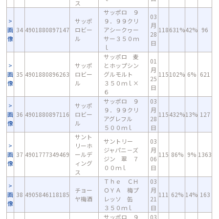
ス
サッポロ ９
03
サッポ
９．９９クリ
月
画
34
4901880897147
ロビー
アシークヮー
118
631%
42%
96
28
像
ル
サー３５０ｍ
日
ｌ
サッポロ 麦
01
サッポ
とホップシン
月
画
35
4901880896263
ロビー
グルモルト
115
102%
6%
621
25
像
ル
３５０ｍｌ×
日
６
サッポロ ９
03
サッポ
９．９９クリ
月
画
36
4901880897116
ロビー
115
432%
13%
127
アグレフル
28
像
ル
５００ｍｌ
日
サント
サントリー
03
リーホ
ジャパニ－ズ
月
画
37
4901777349469
ールデ
115
86%
9%
1363
ジン 翠 ７
06
像
ィング
００ｍｌ
日
ス
Ｔｈｅ ＣＨ
03
チョー
ＯＹＡ 梅プ
月
画
38
4905846118185
111
62%
14%
163
ヤ梅酒
レッソ 缶
21
像
３５０ｍｌ
日
サッポロ ９
03