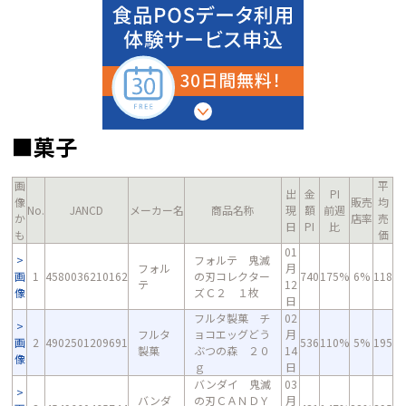
■菓子
画
平
出
金
PI
像
販売
均
No.
JANCD
メーカー名
商品名称
現
額
前週
か
店率
売
日
PI
比
も
価
01
フォルテ 鬼滅
フォル
月
画
1
4580036210162
の刃コレクター
740
175%
6%
118
テ
12
像
ズＣ２ １枚
日
フルタ製菓 チ
02
フルタ
ョコエッグどう
月
画
2
4902501209691
536
110%
5%
195
製菓
ぶつの森 ２０
14
像
ｇ
日
バンダイ 鬼滅
03
バンダ
の刃ＣＡＮＤＹ
月