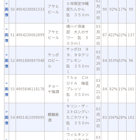
02
０年限定沖縄
アサヒ
月
画
50
4904230061533
産たんかん
90
92%
17%
99
ビール
29
像
缶 ３５０ｍ
日
ｌ
樽ハイ倶楽
03
アサヒ
部 大人のサ
月
画
51
4904230062899
87
422%
22%
137
ビール
ワー 缶 ５
28
像
００ｍｌ
日
サッポロ ９
03
サッポ
９．９９クリ
月
画
52
4901880897048
ロビー
アレモン
84
353%
53%
96
26
像
ル
缶 ３５０ｍ
日
ｌ
Ｔｈｅ ＣＨ
03
ＯＹＡ 梅星
チョー
月
画
53
4905846118178
プレッソ
84
82%
15%
161
ヤ梅酒
21
像
缶 ３５０ｍ
日
ｌ
キリン・ザ・
02
ストロングい
麒麟麦
月
画
54
4901411099095
ちごホワイト
83
106%
28%
102
酒
29
像
缶 ３５０ｍ
日
ｌ
ウィルキンソ
03
ン・ドライセ