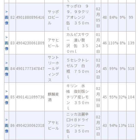
サッポロ ９
02
サッポ
９．９９クリ
月
画
82
4901880896416
ロビー
アオレンジ
48
84%
9%
99
05
像
ル
缶 ３５０ｍ
日
ｌ
カルピスサワ
01
アサヒ
ー 濃い贅
月
画
83
4904230061809
46
110%
8%
139
ビール
沢 缶 ３５
24
像
０ｍｌ
日
サント
５セレクトレ
02
リーホ
ゼルブ 白
月
画
84
4901777347847
ールデ
45
99%
9%
518
瓶 ７５０ｍ
14
像
ィング
ｌ
日
ス
キリン 氷
02
結 復刻版シ
麒麟麦
月
画
85
4901411099736
チリア産レモ
45
95%
32%
104
酒
08
像
ン ３５０ｍ
日
ｌ
ニッカ淡麗辛
02
口ＨＢドライ
アサヒ
月
画
86
4904230062318
ジンジャー
43
94%
13%
111
ビール
15
像
缶 ３５０ｍ
日
ｌ