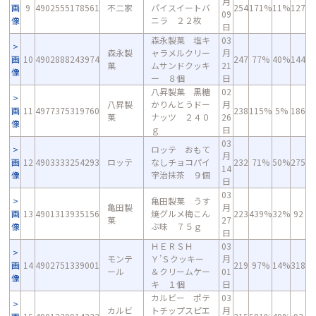
月
画
9
4902555178561
不二家
パイスイートバ
254
171%
11%
127
09
像
ニラ ２２枚
日
森永製菓 塩キ
03
森永製
ャラメルクリー
月
画
10
4902888243974
247
77%
40%
144
菓
ムサンドクッキ
21
像
ー ８個
日
八昇製菓 黒糖
02
八昇製
かりんとうドー
月
画
11
4977375319760
238
115%
5%
186
菓
ナッツ ２４０
26
像
ｇ
日
03
ロッテ おもて
月
画
12
4903333254293
ロッテ
なしチョコパイ
232
71%
50%
275
14
像
宇治抹茶 ９個
日
03
亀田製菓 うす
亀田製
月
画
13
4901313935156
焼グルメ梅こん
223
439%
32%
92
菓
27
像
ぶ味 ７５ｇ
日
ＨＥＲＳＨ
03
モンテ
Ｙ’Ｓクッキー
月
画
14
4902751339001
219
97%
14%
318
ール
＆クリームケー
01
像
キ １個
日
カルビー ポテ
03
カルビ
トチップスピエ
月