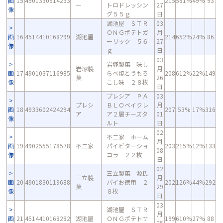
画
15
4901330914233
215
581%
49%
93
ー
トロドレッシン
27
像
グ５５ｇ
日
湖池屋 ＳＴＲ
03
ＯＮＧポテトガ
月
画
16
4514410168299
湖池屋
214
652%
24%
86
ーリック ５６
27
像
ｇ
日
03
岩塚製菓 味し
岩塚製
月
画
17
4901037116985
らべ焼とうもろ
208
612%
22%
149
菓
26
像
こし味 ２８枚
日
プレシア ＰＡ
03
プレシ
ＢＬＯベイクレ
月
画
18
4933602424294
207
53%
17%
316
ア
ア２層チーズタ
01
像
ルト
日
02
不二家 ホーム
月
画
19
4902555178578
不二家
パイビターショ
203
215%
12%
133
08
像
コラ ２２枚
日
02
三立製菓 源氏
三立製
月
画
20
4901830119688
パイお徳用 ２
202
126%
44%
292
菓
29
像
８枚
日
03
湖池屋 ＳＴＲ
月
画
21
4514410168282
湖池屋
ＯＮＧポテトサ
199
610%
27%
88
25