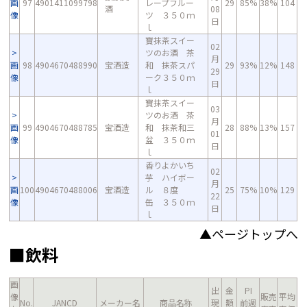
画
97
4901411099798
レープフルー
29
85%
38%
104
酒
08
像
ツ ３５０ｍ
日
ｌ
寶抹茶スイー
02
ツのお酒 茶
月
画
98
4904670488990
宝酒造
和 抹茶スパ
29
93%
12%
148
29
像
ーク３５０ｍ
日
ｌ
寶抹茶スイー
03
ツのお酒 茶
月
画
99
4904670488785
宝酒造
和 抹茶和三
28
88%
13%
157
01
像
盆 ３５０ｍ
日
ｌ
香りよかいち
02
芋 ハイボー
月
画
100
4904670488006
宝酒造
ル ８度
25
75%
10%
129
22
像
缶 ３５０ｍ
日
ｌ
▲ページトップへ
■飲料
画
出
金
PI
像
販売
平均
No.
JANCD
メーカー名
商品名称
現
額
前週