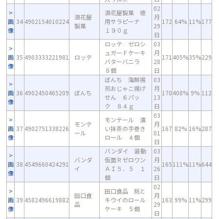
02
浪花屋製菓 徳
浪花屋
月
画
34
4902154010224
用サラピーナ
172
64%
11%
177
製菓
29
像
１９０ｇ
日
ロッテ ゼロシ
03
ュガーＦケーキ
月
画
35
4903333221981
ロッテ
171
405%
35%
229
バターバニラ
28
像
８個
日
ぼんち 海鮮揚
03
煎おじゃこ揚げ
月
画
36
4902450465209
ぼんち
170
408%
9%
112
せん ６パッ
13
像
ク ８４ｇ
日
03
モンテール 濃
モンテ
月
画
37
4902751338226
い抹茶の手巻き
167
82%
16%
287
ール
01
像
ロール ４個
日
バンダイ 装動
03
バンダ
仮面Ｒゼロワン
月
画
38
4549660424291
165
111%
11%
644
イ
ＡＩ５．５ １
26
像
個
日
02
田口食品 桃と
田口食
月
画
39
4582496619882
キウイのロール
163
99%
11%
299
品
29
像
ケーキ ５個
日