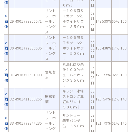
像
０ｍｌ
日
サント
－１９６度Ｓ
03
リーホ
Ｔガツーンと
月
画
29
4901777350571
ールデ
ホワイトサワ
143
539%
65%
100
27
像
ィング
ー ３５０ｍ
日
ス
ｌ
サント
－１９６度Ｓ
03
リーホ
Ｔガツーンと
月
画
30
4901777350595
ールデ
ホワイトサワ
135
438%
17%
139
27
像
ィング
ー ５００ｍ
日
ス
ｌ
素滴しぼり果
02
汁１００％チ
富永貿
月
画
31
4936790531003
ューハイオレ
129
77%
6%
139
易
25
像
ンジ３５０ｍ
日
ｌ
キリン 氷結
03
麒麟麦
ストロング真
月
画
32
4901411099255
128
54%
12%
143
酒
紅のリンゴ
21
像
５００ｍｌ
日
サント
サントリー
03
リーホ
赤玉パンチ
月
画
33
4901777344235
ールデ
121
79%
61%
145
缶 ３５０ｍ
13
像
ィング
ｌ
日