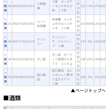
三幸 チーズア
三幸製
月
画
46
4901626051253
ーモンドわさび
151
73%
37%
142
菓
19
像
味 １５枚
日
03
味覚糖 ぷっち
ユーハ
月
画
47
4902750910591
ょＷすみっコＲ
147
458%
13%
190
味覚糖
28
像
メモ １０粒
日
04
ドンレミー
ドンレ
月
画
48
4907174101723
ザ・ミルクレー
147
0%
22%
189
ミー
01
像
プ １個
日
02
不二家 ピーナ
月
画
49
4902555260365
不二家
ッツ習慣カカオ
146
95%
34%
505
22
像
７０ ２１６ｇ
日
田口食品 なん
03
田口食
とおいしい厚切
月
画
50
4582496619943
146
0%
9%
284
品
り生カステラ
31
像
１個
日
▲ページトップへ
■酒類
画