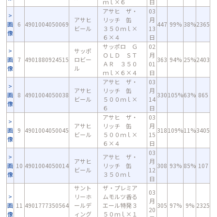
ｍｌ×６
日
アサヒ ザ・
03
アサヒ
リッチ 缶
月
画
6
4901004050069
447
99%
38%
2365
ビール
３５０ｍｌ×
13
像
６×４
日
サッポロ Ｇ
02
サッポ
ＯＬＤ ＳＴ
月
画
7
4901880924515
ロビー
363
94%
25%
2403
ＡＲ ３５０
01
像
ル
ｍｌ×６×４
日
アサヒ ザ・
03
アサヒ
リッチ 缶
月
画
8
4901004050038
330
105%
63%
865
ビール
５００ｍｌ×
14
像
６
日
アサヒ ザ・
03
アサヒ
リッチ 缶
月
画
9
4901004050045
318
109%
11%
3405
ビール
５００ｍｌ×
15
像
６×４
日
03
アサヒ ザ・
アサヒ
月
画
10
4901004050014
リッチ 缶
308
93%
85%
107
ビール
12
像
３５０ｍｌ
日
サント
ザ・プレミア
03
リーホ
ムモルツ香る
月
画
11
4901777350564
ールデ
エール特発３
305
97%
9%
2325
20
像
ィング
５０ｍｌ×１