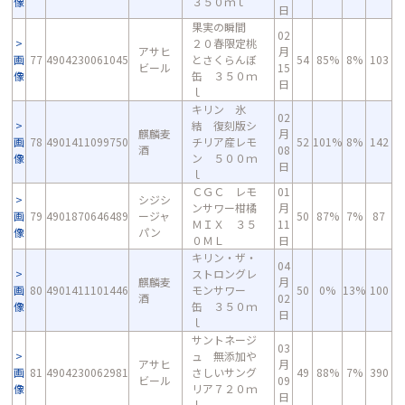
像
３５０ｍｌ
日
果実の瞬間
02
２０春限定桃
アサヒ
月
画
77
4904230061045
とさくらんぼ
54
85%
8%
103
ビール
15
像
缶 ３５０ｍ
日
ｌ
キリン 氷
02
結 復刻版シ
麒麟麦
月
画
78
4901411099750
チリア産レモ
52
101%
8%
142
酒
08
像
ン ５００ｍ
日
ｌ
ＣＧＣ レモ
01
シジシ
ンサワー柑橘
月
画
79
4901870646489
ージャ
50
87%
7%
87
ＭＩＸ ３５
11
像
パン
０ＭＬ
日
キリン・ザ・
04
ストロングレ
麒麟麦
月
画
80
4901411101446
モンサワー
50
0%
13%
100
酒
02
像
缶 ３５０ｍ
日
ｌ
サントネージ
03
ュ 無添加や
アサヒ
月
画
81
4904230062981
さしいサング
49
88%
7%
390
ビール
09
像
リア７２０ｍ
日
ｌ