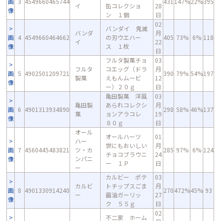
画
3
4549660465744
431
147%
22%
395
イ
缶コレクショ
28
像
ン １個
日
02
バンダイ 鬼滅
バンダ
月
画
4
4549660464662
の刃ウエハー
405
73%
6%
118
イ
22
像
ス １枚
日
フルタ製菓チョ
03
フルタ
コエッグ（ドラ
月
画
5
4902501209721
390
79%
54%
197
製菓
えもんムービ
12
像
ー）２０ｇ
日
亀田製菓 洋風
03
亀田製
あられコレクシ
月
画
6
4901313934890
298
58%
46%
137
菓
ョンアラコレ
19
像
８０ｇ
日
オール
オールハーツ
01
ハー
世にもおいしい
月
画
7
4560445483821
ツ・カ
285
97%
6%
124
チョコブラウニ
24
像
ンパニ
ー １Ｐ
日
ー
カルビー ポテ
03
カルビ
トチップスごま
月
画
8
4901330914240
270
472%
45%
93
ー
醤油ガーリッ
27
像
ク ５５ｇ
日
02
不二家 ホーム