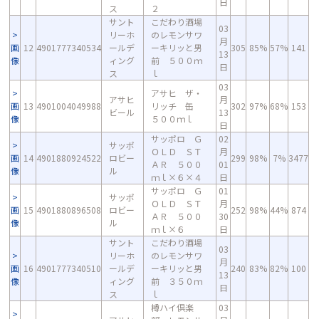
日
ス
２
サント
こだわり酒場
03
リーホ
のレモンサワ
月
画
12
4901777340534
ールデ
ーキリッと男
305
85%
57%
141
13
像
ィング
前 ５００ｍ
日
ス
ｌ
03
アサヒ ザ・
アサヒ
月
画
13
4901004049988
リッチ 缶
302
97%
68%
153
ビール
13
像
５００ｍｌ
日
サッポロ Ｇ
02
サッポ
ＯＬＤ ＳＴ
月
画
14
4901880924522
ロビー
299
98%
7%
3477
ＡＲ ５００
01
像
ル
ｍｌ×６×４
日
サッポロ Ｇ
01
サッポ
ＯＬＤ ＳＴ
月
画
15
4901880896508
ロビー
252
98%
44%
874
ＡＲ ５００
30
像
ル
ｍｌ×６
日
サント
こだわり酒場
03
リーホ
のレモンサワ
月
画
16
4901777340510
ールデ
ーキリッと男
240
83%
82%
100
13
像
ィング
前 ３５０ｍ
日
ス
ｌ
樽ハイ倶楽
03