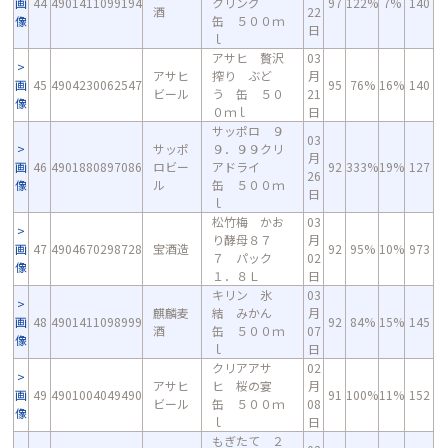
画
44
4901411099194
クリング
97
122%
7%
140
酒
22
像
缶 ５００ｍ
日
ｌ
アサヒ 贅沢
03
アサヒ
搾り ぶど
月
画
45
4904230062547
95
76%
16%
140
ビール
う 缶 ５０
21
像
０ｍｌ
日
サッポロ ９
03
サッポ
９．９９クリ
月
画
46
4901880897086
ロビー
アドライ
92
333%
19%
127
26
像
ル
缶 ５００ｍ
日
ｌ
松竹梅 かお
03
り酵母８７
月
画
47
4904670298728
宝酒造
92
95%
10%
973
７ パック
02
像
１．８Ｌ
日
キリン 氷
03
麒麟麦
結 みかん
月
画
48
4901411098999
92
84%
15%
145
酒
缶 ５００ｍ
07
像
ｌ
日
クリアアサ
02
アサヒ
ヒ 桜の宴
月
画
49
4901004049490
91
100%
11%
152
ビール
缶 ５００ｍ
08
像
ｌ
日
もぎたて ２