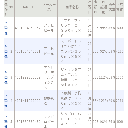
出
金
PI
像
メーカー
販売
平均
No.
JANCD
商品名称
現
額
前週
か
名
店率
売価
日
PI
比
も
アサヒ ザ・
03
アサヒ
リッチ 缶
月
画
1
4901004050052
905
99%
86%
600
ビール
３５０ｍｌ×
12
像
６
日
スーパードラ
01
イがんばれ！
アサヒ
月
画
2
4901004049681
ニッポン３５
809
92%
13%
4283
ビール
10
像
０ｍｌ×６×
日
４
サント
ザ・プレミア
03
リーホ
ム・モルツ
月
画
3
4901777350557
ールデ
588
112%
13%
2330
特発 ３５０
20
像
ィング
ｍｌ×１２
日
ス
本麒麟 予約
03
麒麟麦
景品付 ３５
月
画
4
4901411099088
564
121%
20%
2386
酒
０ｍｌ×６×
28
像
４
日
サッポロ Ｇ
01
サッポ
ＯＬＤ ＳＴ
月
画
5
4901880896492
ロビー
529
98%
76%
606
ＡＲ ３５０
30
像
ル