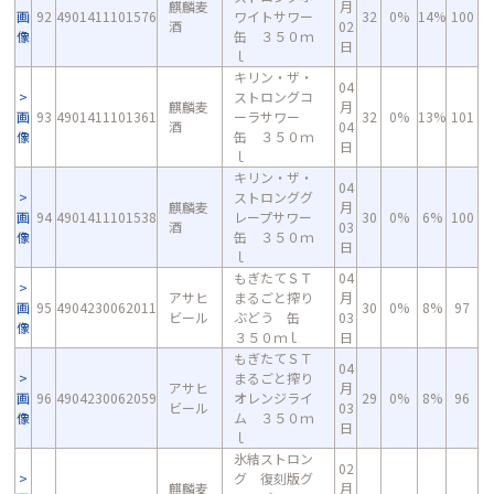
麒麟麦
月
画
92
4901411101576
ワイトサワー
32
0%
14%
100
酒
02
像
缶 ３５０ｍ
日
ｌ
キリン・ザ・
04
ストロングコ
麒麟麦
月
画
93
4901411101361
ーラサワー
32
0%
13%
101
酒
04
像
缶 ３５０ｍ
日
ｌ
キリン・ザ・
04
ストロンググ
麒麟麦
月
画
94
4901411101538
レープサワー
30
0%
6%
100
酒
03
像
缶 ３５０ｍ
日
ｌ
もぎたてＳＴ
04
アサヒ
まるごと搾り
月
画
95
4904230062011
30
0%
8%
97
ビール
ぶどう 缶
03
像
３５０ｍｌ
日
もぎたてＳＴ
04
まるごと搾り
アサヒ
月
画
96
4904230062059
オレンジライ
29
0%
8%
96
ビール
03
像
ム ３５０ｍ
日
ｌ
氷結ストロン
02
グ 復刻版グ
麒麟麦
月