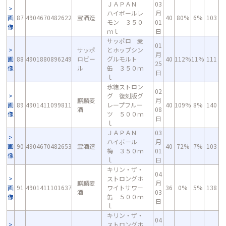
ＪＡＰＡＮ
03
ハイボールレ
月
画
87
4904670482622
宝酒造
40
80%
6%
103
モン ３５０
01
像
ｍｌ
日
サッポロ 麦
01
サッポ
とホップシン
月
画
88
4901880896249
ロビー
グルモルト
40
112%
11%
111
25
像
ル
缶 ３５０ｍ
日
ｌ
氷結ストロン
02
グ 復刻版グ
麒麟麦
月
画
89
4901411099811
レープフルー
40
109%
8%
140
酒
08
像
ツ ５００ｍ
日
ｌ
ＪＡＰＡＮ
03
ハイボール
月
画
90
4904670482653
宝酒造
40
72%
7%
103
梅 ３５０ｍ
01
像
ｌ
日
キリン・ザ・
04
ストロングホ
麒麟麦
月
画
91
4901411101637
ワイトサワー
36
0%
5%
138
酒
03
像
缶 ５００ｍ
日
ｌ
キリン・ザ・
04
ストロングホ