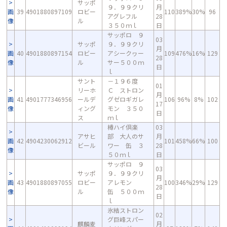
サッポ
９．９９クリ
月
画
39
4901880897109
ロビー
110
389%
30%
96
アグレフル
28
像
ル
３５０ｍｌ
日
サッポロ ９
03
サッポ
９．９９クリ
月
画
40
4901880897154
ロビー
アシークヮー
109
476%
16%
129
28
像
ル
サー５００ｍ
日
ｌ
サント
－１９６度
01
リーホ
Ｃ ストロン
月
画
41
4901777346956
ールデ
グゼロギガレ
106
96%
8%
102
17
像
ィング
モン ３５０
日
ス
ｍｌ
樽ハイ倶楽
03
アサヒ
部 大人のサ
月
画
42
4904230062912
101
458%
66%
100
ビール
ワー 缶 ３
28
像
５０ｍｌ
日
サッポロ ９
03
サッポ
９．９９クリ
月
画
43
4901880897055
ロビー
アレモン
100
346%
29%
129
28
像
ル
缶 ５００ｍ
日
ｌ
氷結ストロン
02
グ巨峰スパー
麒麟麦
月