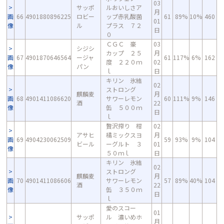
03
サッポ
ルおいしさア
月
画
66
4901880896225
ロビー
ップ赤乳酸菌
61
89%
10%
460
01
像
ル
プラス ７２
日
０
ＣＧＣ 豪
03
シジシ
カップ ２５
月
画
67
4901870646564
ージャ
61
117%
6%
162
度 ２２０ｍ
02
像
パン
ｌ
日
キリン 氷結
02
ストロング
麒麟麦
月
画
68
4901411086620
サワーレモン
60
111%
9%
146
酒
22
像
缶 ５００ｍ
日
ｌ
贅沢搾り 柑
02
アサヒ
橘ミックスヨ
月
画
69
4904230062509
59
93%
9%
104
ビール
ーグルト ３
01
像
５０ｍｌ
日
キリン 氷結
02
ストロング
麒麟麦
月
画
70
4901411086606
サワーレモン
57
89%
40%
104
酒
22
像
缶 ３５０ｍ
日
ｌ
愛のスコー
01
サッポ
ル 濃いめホ
月