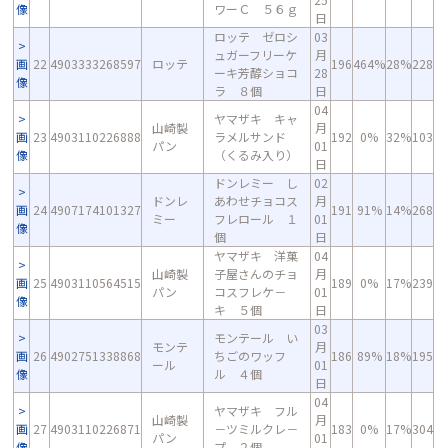
像
ワーＣ ５６ｇ
日
ロッテ ゼロシ
03
ュガーフリーケ
月
画
22
4903333268597
ロッテ
196
464%
28%
228
ーキ芳醇ショコ
28
像
ラ ８個
日
04
ヤマザキ キャ
山崎製
月
画
23
4903110226888
ラメルサンド
192
0%
32%
103
パン
01
像
（くるみ入り）
日
ドンレミー し
02
ドンレ
あわせチョコス
月
画
24
4907174101327
191
91%
14%
268
ミー
フレロール １
01
像
個
日
ヤマザキ 洋菓
04
山崎製
子屋さんのチョ
月
画
25
4903110564515
189
0%
17%
239
パン
コスフレケ－
01
像
キ ５個
日
03
モンテール い
モンテ
月
画
26
4902751338868
ちごのワッフ
186
89%
18%
195
ール
01
像
ル ４個
日
04
ヤマザキ フル
山崎製
月
画
27
4903110226871
－ツミルクレ－
183
0%
17%
304
パン
01
像
プ ２個