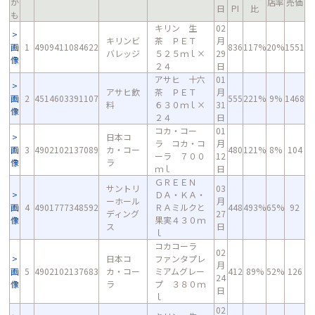
か
店率
売価
日
PI
比
も
キリン 生
02
キリンビ
茶 ＰＥＴ
月
画
1
4909411084622
836
117%
20%
1551
バレッジ
５２５ｍｌ×
29
像
２４
日
アサヒ 十六
01
アサヒ飲
茶 ＰＥＴ
月
画
2
4514603391107
555
221%
9%
1468
料
６３０ｍｌ×
31
像
２４
日
コカ・コー
01
日本コ
ラ コカ・コ
月
画
3
4902102137089
カ・コー
480
121%
8%
104
ーラ ７００
12
像
ラ
ｍｌ
日
ＧＲＥＥＮ
サントリ
03
ＤＡ・ＫＡ・
ーホール
月
画
4
4901777348592
ＲＡミルクと
448
493%
65%
92
ディング
27
像
果実４３０ｍ
ス
日
ｌ
コカコーラ
02
日本コ
ファンタプレ
月
画
5
4902102137683
カ・コー
ミアムグレー
412
89%
52%
126
24
像
ラ
プ ３８０ｍ
日
ｌ
02