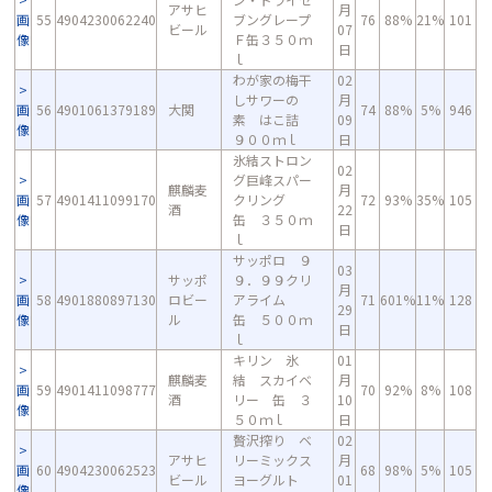
アサヒ
月
画
55
4904230062240
ブングレープ
76
88%
21%
101
ビール
07
像
Ｆ缶３５０ｍ
日
ｌ
わが家の梅干
02
しサワーの
月
画
56
4901061379189
大関
74
88%
5%
946
素 はこ詰
09
像
９００ｍｌ
日
氷結ストロン
02
グ巨峰スパー
麒麟麦
月
画
57
4901411099170
クリング
72
93%
35%
105
酒
22
像
缶 ３５０ｍ
日
ｌ
サッポロ ９
03
サッポ
９．９９クリ
月
画
58
4901880897130
ロビー
アライム
71
601%
11%
128
29
像
ル
缶 ５００ｍ
日
ｌ
キリン 氷
01
麒麟麦
結 スカイベ
月
画
59
4901411098777
70
92%
8%
108
酒
リー 缶 ３
10
像
５０ｍｌ
日
贅沢搾り ベ
02
アサヒ
リーミックス
月
画
60
4904230062523
68
98%
5%
105
ビール
ヨーグルト
01
像