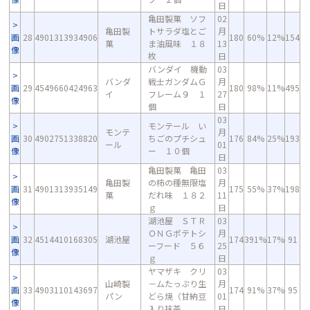
日
亀田製菓 ソフ
02
亀田製
トサラダ塩とご
月
画
28
4901313934906
180
60%
12%
154
菓
ま油風味 １８
13
像
枚
日
バンダイ 機動
03
バンダ
戦士ガンダムＧ
月
画
29
4549660424963
180
98%
11%
495
イ
フレーム９ １
27
像
個
日
03
モンテール い
モンテ
月
画
30
4902751338820
ちごのプチシュ
176
84%
25%
193
ール
01
像
ー １０個
日
亀田製菓 亀田
03
亀田製
の柿の種無限塩
月
画
31
4901313935149
175
55%
37%
198
菓
だれ味 １８２
11
像
ｇ
日
湖池屋 ＳＴＲ
03
ＯＮＧポテトシ
月
画
32
4514410168305
湖池屋
174
391%
17%
91
ーフード ５６
25
像
ｇ
日
ヤマザキ クリ
03
山崎製
－ムたっぷり生
月
画
33
4903110143697
174
91%
37%
95
パン
どら焼（甘納豆
01
像
入り抹茶
日