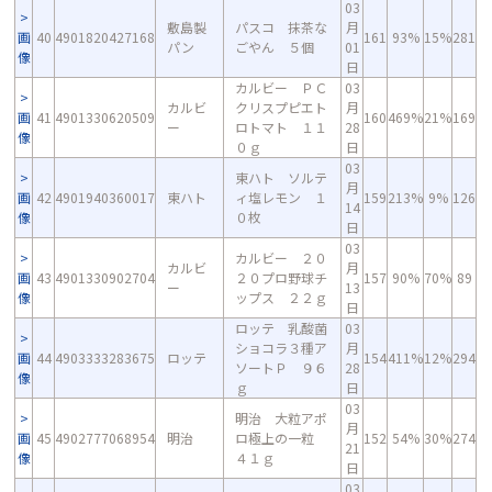
03
敷島製
パスコ 抹茶な
月
画
40
4901820427168
161
93%
15%
281
パン
ごやん ５個
01
像
日
カルビー ＰＣ
03
カルビ
クリスプピエト
月
画
41
4901330620509
160
469%
21%
169
ー
ロトマト １１
28
像
０ｇ
日
03
東ハト ソルテ
月
画
42
4901940360017
東ハト
ィ塩レモン １
159
213%
9%
126
14
像
０枚
日
03
カルビー ２０
カルビ
月
画
43
4901330902704
２０プロ野球チ
157
90%
70%
89
ー
13
像
ップス ２２ｇ
日
ロッテ 乳酸菌
03
ショコラ３種ア
月
画
44
4903333283675
ロッテ
154
411%
12%
294
ソートＰ ９６
28
像
ｇ
日
03
明治 大粒アポ
月
画
45
4902777068954
明治
ロ極上の一粒
152
54%
30%
274
21
像
４１ｇ
日
03