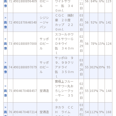
画
71
4901880896409
ロビー
ワイトサワ
56
84%
6%
119
11
像
ル
ー 缶 ３４
日
０ｍｌ
ＣＧＣ 焼酎
03
シジシ
豪 ２０度
月
画
72
4901870646540
ージャ
56
92%
8%
141
カップ ２２
02
像
パン
０ｍｌ
日
スコールホワ
02
サッポ
イトサワーＧ
月
画
73
4901880897000
ロビー
Ｄキウイ
56
78%
15%
124
29
像
ル
缶 ３４０ｍ
日
ｌ
サッポロ ９
03
サッポ
９．９９クリ
月
画
74
4901880897079
ロビー
アドライ
55
302%
39%
95
26
像
ル
缶 ３５０ｍ
日
ｌ
寶極上フルー
02
ツサワー丸お
月
画
75
4904670488457
宝酒造
ろしシークヮ
55
103%
7%
144
07
像
―サー ３５
日
０
03
タカラ ＣＣ
月
画
76
4904670487214
宝酒造
Ｈ ライム
54
112%
9%
168
01