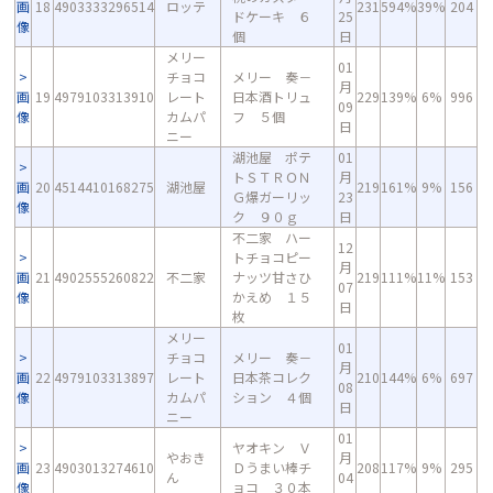
画
18
4903333296514
ロッテ
231
594%
39%
204
ドケーキ ６
25
像
個
日
メリー
01
チョコ
メリー 奏－
月
画
19
4979103313910
レート
日本酒トリュ
229
139%
6%
996
09
像
カムパ
フ ５個
日
ニー
湖池屋 ポテ
01
トＳＴＲＯＮ
月
画
20
4514410168275
湖池屋
219
161%
9%
156
Ｇ爆ガーリッ
23
像
ク ９０ｇ
日
不二家 ハー
12
トチョコピー
月
画
21
4902555260822
不二家
ナッツ甘さひ
219
111%
11%
153
07
像
かえめ １５
日
枚
メリー
01
チョコ
メリー 奏－
月
画
22
4979103313897
レート
日本茶コレク
210
144%
6%
697
08
像
カムパ
ション ４個
日
ニー
01
ヤオキン Ｖ
やおき
月
画
23
4903013274610
Ｄうまい棒チ
208
117%
9%
295
ん
04
像
ョコ ３０本