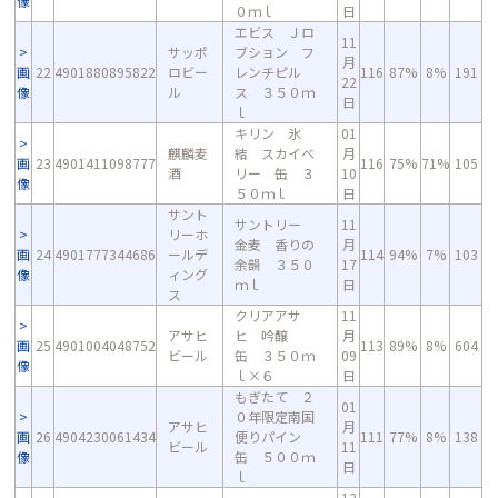
像
０ｍｌ
日
エビス Ｊロ
11
サッポ
ブション フ
月
画
22
4901880895822
ロビー
レンチピル
116
87%
8%
191
22
像
ル
ス ３５０ｍ
日
ｌ
キリン 氷
01
麒麟麦
結 スカイベ
月
画
23
4901411098777
116
75%
71%
105
酒
リー 缶 ３
10
像
５０ｍｌ
日
サント
サントリー
11
リーホ
金麦 香りの
月
画
24
4901777344686
ールデ
114
94%
7%
103
余韻 ３５０
17
像
ィング
ｍｌ
日
ス
クリアアサ
11
アサヒ
ヒ 吟醸
月
画
25
4901004048752
113
89%
8%
604
ビール
缶 ３５０ｍ
09
像
ｌ×６
日
もぎたて ２
01
０年限定南国
アサヒ
月
画
26
4904230061434
便りパイン
111
77%
8%
138
ビール
11
像
缶 ５００ｍ
日
ｌ
12