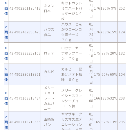
01
キットカット
ネスレ
月
画
41
4902201175418
ミニハートパ
176
130%
9%
252
日本
15
像
ッケージ１４
日
枚
ハウス とん
01
ハウス
がりコーンコ
月
画
42
4902402890479
176
703%
15%
124
食品
ク濃チーズ
24
像
７０ｇ
日
01
ロッテ ガー
月
画
43
4903333297108
ロッテ
ナポップコー
175
77%
20%
182
18
像
ン ７０ｇ
日
01
カルビー 堅
カルビ
月
画
44
4901330913861
あげポテト梅
175
60%
69%
104
ー
16
像
味 ６０ｇ
日
メリー
メリー グレ
01
チョコ
イシャスファ
月
画
45
4979103313484
レート
166
138%
32%
298
ンシーチョ
08
像
カムパ
コ ５個
日
ニー
ヤマザキ ク
01
山崎製
リスマス生デ
月
画
46
4903110210665
165
97%
13%
295
パン
コレーション
01
像
ケーキ ４号
日