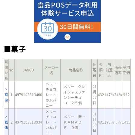
■菓子
画
出
金
PI
像
メーカー
販売
平均
No.
JANCD
商品名称
現
額
前週
か
名
店率
売価
日
PI
比
も
メリー
メリー グレ
01
チョコ
イシャスファ
月
画
1
4979103313460
レート
432
147%
34%
992
ンシーチョ
07
像
カムパ
コ ２５個
日
ニー
メリー
01
チョコ
メリー 奏－
月
画
2
4979103313934
レート
ＫＡＮＡＤ
431
178%
6%
1495
09
像
カムパ
Ｅ ９個
日
ニー