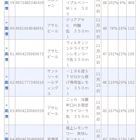
画
59
4973480340439
リプルベリー
48
102%
6%
468
ャン
09
像
Ｍｉｘ ５０
日
０
クリアアサ
11
アサヒ
ヒ 吟醸
月
画
60
4901004048691
48
78%
18%
110
ビール
缶 ３５０ｍ
09
像
ｌ
日
ウィルキンソ
11
ンドライセブ
アサヒ
月
画
61
4904230060673
ンレモンコー
47
101%
15%
100
ビール
23
像
ラ缶３５０ｍ
日
ｌ
サント
－１９６度Ｓ
11
リーホ
Ｔゼロから揚
月
画
62
4901777345010
ールデ
げ専用塩レモ
46
110%
23%
102
22
像
ィング
ン ３５０ｍ
日
ス
ｌ
ニッカ 淡麗
11
辛口ＨＢ限定
アサヒ
月
画
63
4904230060550
ドライコーラ
45
107%
16%
109
ビール
30
像
缶 ３５０ｍ
日
ｌ
極上レモンサ
11
ワー 爽快レ
月
画
64
4904670486866
宝酒造
モンチェッ
43
89%
11%
145