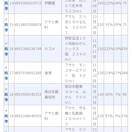
いお茶 炒り
月
画
14
4901085610572
伊藤園
160
122%
34%
79
たて玄米茶
08
像
５２５ｍｌ
日
アサヒ 三ツ
12
アサヒ飲
矢とろけるも
月
画
15
4514603388619
155
91%
59%
75
料
も ５００ｍ
28
像
ｌ
日
野菜生活１０
11
０有田みかん
月
画
16
4901306136744
カゴメ
ミックス
150
123%
10%
839
11
像
箱 ２３４０
日
ｍｌ
アサヒ モン
11
スターエナジ
月
画
17
4897036692288
香港
150
114%
17%
268
ー 缶 ５０
23
像
０ｍｌ
日
南日本酪農
01
南日本酪
スコール み
月
画
18
4902986545253
143
60%
7%
90
農協同
かん ５００
18
像
ｍｌ
日
アサヒ 守る
01
アサヒ飲
働く乳酸菌
月
画
19
4901340046955
135
87%
9%
576
料
１００ｍｌ×
04
像
５
日
アサヒ 三ツ
12