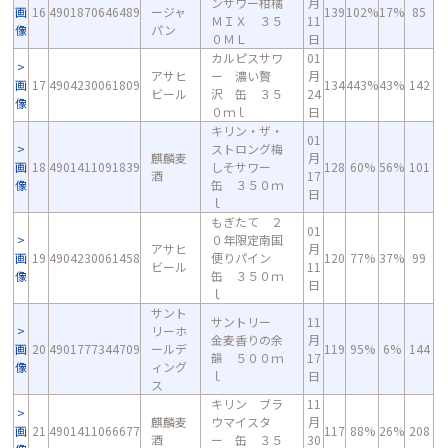
ンサワー柑橘
月
画
16
4901870646489
ージャ
139
102%
17%
85
ＭＩＸ ３５
11
像
パン
０ＭＬ
日
カルピスサワ
01
アサヒ
ー 濃い贅
月
画
17
4904230061809
134
443%
43%
142
ビール
沢 缶 ３５
24
像
０ｍｌ
日
キリン・ザ・
01
ストロング梅
麒麟麦
月
画
18
4901411091839
しそサワー
128
60%
56%
101
酒
17
像
缶 ３５０ｍ
日
ｌ
もぎたて ２
01
０年限定南国
アサヒ
月
画
19
4904230061458
便りパイン
120
77%
37%
99
ビール
11
像
缶 ３５０ｍ
日
ｌ
サント
サントリー
11
リーホ
金麦香りの余
月
画
20
4901777344709
ールデ
119
95%
6%
144
韻 ５００ｍ
17
像
ィング
ｌ
日
ス
キリン ブラ
11
麒麟麦
ウマイスタ
月
画
21
4901411066677
117
88%
26%
208
酒
ー 缶 ３５
30