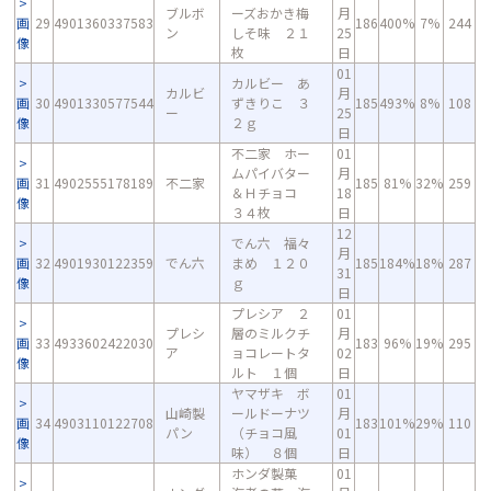
ブルボ
ーズおかき梅
月
画
29
4901360337583
186
400%
7%
244
ン
しそ味 ２１
25
像
枚
日
01
カルビー あ
カルビ
月
画
30
4901330577544
ずきりこ ３
185
493%
8%
108
ー
25
像
２ｇ
日
不二家 ホー
01
ムパイバター
月
画
31
4902555178189
不二家
185
81%
32%
259
＆Ｈチョコ
18
像
３４枚
日
12
でん六 福々
月
画
32
4901930122359
でん六
まめ １２０
185
184%
18%
287
31
像
ｇ
日
プレシア ２
01
プレシ
層のミルクチ
月
画
33
4933602422030
183
96%
19%
295
ア
ョコレートタ
02
像
ルト １個
日
ヤマザキ ボ
01
山崎製
ールドーナツ
月
画
34
4903110122708
183
101%
29%
110
パン
（チョコ風
01
像
味） ８個
日
ホンダ製菓
01