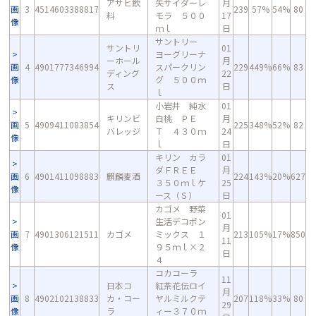
アサヒ飲
矢サイダーレ
月
画
3
4514603388817
239
57%
54%
80
料
モラ ５００
17
像
ｍｌ
日
サントリー
サントリ
01
ヨーグリーナ
ーホール
月
画
4
4901777346994
スパークリン
229
449%
66%
83
ディング
22
像
グ ５００ｍ
ス
日
ｌ
小岩井 純水
01
キリンビ
白桃 ＰＥ
月
画
5
4909411083854
225
348%
52%
82
バレッジ
Ｔ ４３０ｍ
24
像
ｌ
日
キリン カラ
01
ダＦＲＥＥ
月
画
6
4901411098883
麒麟麦酒
224
143%
20%
627
３５０ｍｌケ
25
像
ース（Ｓ）
日
カゴメ 野菜
01
生活デコポン
月
画
7
4901306121511
カゴメ
ミックス １
213
105%
17%
850
11
像
９５ｍｌ×２
日
４
コカコーラ
11
日本コ
紅茶花伝ロイ
月
画
8
4902102138833
カ・コー
ヤルミルクテ
207
118%
33%
80
29
像
ラ
ィー３７０ｍ