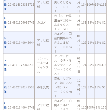
アサヒ飲
矢とろけるも
月
画
20
4514603388718
134
100%
16%
138
料
も ＰＥＴ
28
像
１．５Ｌ
日
カゴメ 野菜
11
生活有田みか
月
画
21
4901306036747
カゴメ
131
98%
65%
82
んミックス
09
像
１９５ｍｌ
日
カルピス 国
01
産白桃あかつ
アサヒ飲
月
画
22
4901340045644
き＆カルピ
127
79%
65%
82
料
10
像
ス ５００ｍ
日
ｌ
クラフトボ
サントリ
01
ス ラテ・ミ
ーホール
月
画
23
4901777348233
ルクティーア
124
95%
15%
375
ディング
18
像
ソ―ト５００
ス
日
×４
森永 リプト
12
ン はちみつ
月
画
24
4902720141598
森永乳業
レモンティ
122
89%
15%
95
03
像
ー ９００ｍ
日
ｌ
カルピス 白
01
アサヒ飲
桃＆カルピ
月
画
25
4901340045743
110
108%
9%
155
料
ス ＰＥＴ
11