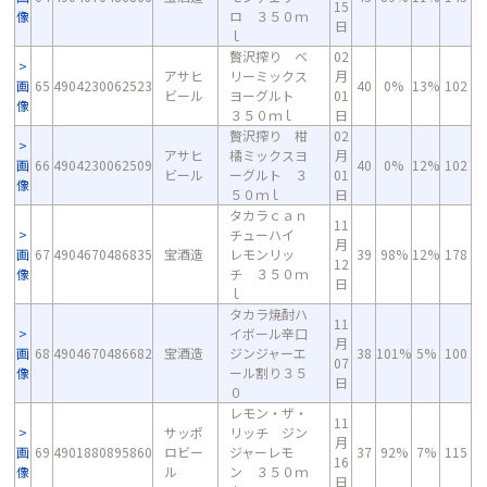
15
像
ロ ３５０ｍ
日
ｌ
贅沢搾り ベ
02
アサヒ
リーミックス
月
画
65
4904230062523
40
0%
13%
102
ビール
ヨーグルト
01
像
３５０ｍｌ
日
贅沢搾り 柑
02
アサヒ
橘ミックスヨ
月
画
66
4904230062509
40
0%
12%
102
ビール
ーグルト ３
01
像
５０ｍｌ
日
タカラｃａｎ
11
チューハイ
月
画
67
4904670486835
宝酒造
レモンリッ
39
98%
12%
178
12
像
チ ３５０ｍ
日
ｌ
タカラ焼酎ハ
11
イボール辛口
月
画
68
4904670486682
宝酒造
ジンジャーエ
38
101%
5%
100
07
像
ール割り３５
日
０
レモン・ザ・
11
サッポ
リッチ ジン
月
画
69
4901880895860
ロビー
ジャーレモ
37
92%
7%
115
16
像
ル
ン ３５０ｍ
日