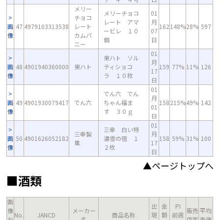
メリー
メリーチョコ
01
チョコ
レート アマ
月
画
47
4979103313538
レート
162
148%
28%
597
ービレ １０
07
像
カムパ
個
日
ニー
01
東ハト ソル
月
画
48
4901940360000
東ハト
ティショコ
159
77%
11%
126
17
像
ラ １０枚
日
01
でん六 でん
月
画
49
4901930079417
でん六
ちゃん福ま
158
215%
49%
142
01
像
す ３０ｇ
日
01
三幸 白い特
三幸製
月
画
50
4901626052182
濃雪の宿 １
158
59%
31%
100
菓
17
像
２枚
日
▲ページトップへ
■酒類
画
出
金
PI
像
メーカー
販売
平均
No.
JANCD
商品名称
現
額
前週
か
名
店率
売価