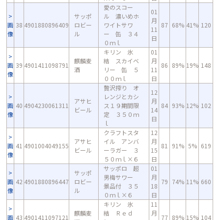
愛のスコー
01
サッポ
ル 濃いめホ
月
画
38
4901880896409
ロビー
ワイトサワ
87
68%
41%
120
11
像
ル
ー 缶 ３４
日
０ｍｌ
キリン 氷
01
麒麟麦
結 スカイベ
月
画
39
4901411098791
86
89%
19%
148
酒
リー 缶 ５
11
像
００ｍｌ
日
贅沢搾り オ
12
レンジとカシ
アサヒ
月
画
40
4904230061311
ス１９期間限
84
93%
12%
102
ビール
14
像
定 ３５０ｍ
日
ｌ
クラフトスタ
12
アサヒ
イル アンバ
月
画
41
4901004049155
81
91%
5%
619
ビール
ーラガー ３
15
像
５０ｍｌ×６
日
サッポロ 超
01
サッポ
男梅サワー
月
画
42
4901880896447
ロビー
79
74%
11%
660
景品付 ３５
18
像
ル
０ｍｌ×６
日
キリン 氷
11
麒麟麦
結 Ｒｅｄ
月
画
43
4901411097121
77
89%
15%
104