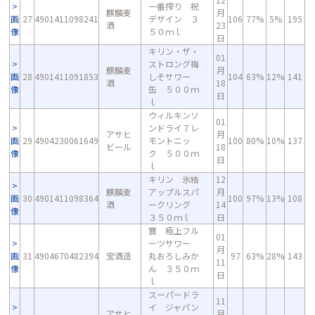
一番搾り 祝
麒麟麦
月
画
27
4901411098241
デザイン ３
106
77%
5%
195
酒
23
像
５０ｍｌ
日
キリン・ザ・
01
ストロング梅
麒麟麦
月
画
28
4901411091853
しそサワー
104
63%
12%
141
酒
18
像
缶 ５００ｍ
日
ｌ
ウィルキンソ
01
ンドライ７レ
アサヒ
月
画
29
4904230061649
モントニッ
100
80%
10%
137
ビール
18
像
ク ５００ｍ
日
ｌ
キリン 氷結
12
麒麟麦
アップルスパ
月
画
30
4901411098364
100
97%
13%
108
酒
ークリング
14
像
３５０ｍｌ
日
寶 極上フル
01
ーツサワー
月
画
31
4904670482394
宝酒造
丸おろしみか
97
63%
28%
143
11
像
ん ３５０ｍ
日
ｌ
スーパードラ
11
イ ジャパン
アサヒ
月