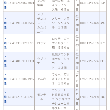
ホンダ
海老の華 海
月
画
35
4902456674001
183
105%
5%
135
製菓
老フライソー
18
像
ス味 ６５ｇ
日
メリー
01
チョコ
メリー フラ
月
画
36
4979103313507
レート
ワークリスタ
180
151%
34%
497
08
像
カムパ
ル １３個
日
ニー
01
ロッテ ガー
月
画
37
4903333269723
ロッテ
ナミルク１１
180
119%
19%
875
03
像
箱 ５５０ｇ
日
札幌グランド
01
ウブリ
ホテル ショ
月
画
38
4948639110331
179
129%
5%
1336
エ
コラアソー
08
像
ト １３個
日
12
でん六 豆ま
月
画
39
4901930071992
でん六
きするのだＡ
179
232%
11%
271
31
像
Ｓ １５０ｇ
日
モンテール
01
モンテ
ＨＥＲＳＨＥ
月
画
40
4902751338288
178
101%
21%
187
ール
Ｙ’Ｓチョコプ
04
像
チシュー１０
日
ネスレ日本