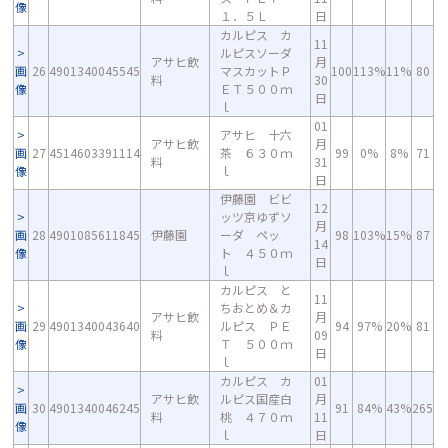
像
１．５Ｌ
日
カルピス カ
11
ルピスソーダ
アサヒ飲
月
画
26
4901340045545
マスカットＰ
100
113%
11%
80
料
30
像
ＥＴ５００ｍ
日
ｌ
01
アサヒ 十六
アサヒ飲
月
画
27
4514603391114
茶 ６３０ｍ
99
0%
8%
71
料
31
像
ｌ
日
伊藤園 ビビ
12
ッツ京ゆずソ
月
画
28
4901085611845
伊藤園
ーダ ペッ
98
103%
15%
87
14
像
ト ４５０ｍ
日
ｌ
カルピス と
11
ちおとめ＆カ
アサヒ飲
月
画
29
4901340043640
ルピス ＰＥ
94
97%
20%
81
料
09
像
Ｔ ５００ｍ
日
ｌ
カルピス カ
01
アサヒ飲
ルピス国産白
月
画
30
4901340046245
91
84%
43%
265
料
桃 ４７０ｍ
11
像
ｌ
日