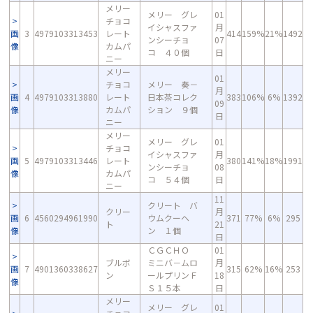
メリー
メリー グレ
01
チョコ
イシャスファ
月
画
3
4979103313453
レート
414
159%
21%
1492
ンシーチョ
07
像
カムパ
コ ４０個
日
ニー
メリー
01
チョコ
メリー 奏－
月
画
4
4979103313880
レート
日本茶コレク
383
106%
6%
1392
09
像
カムパ
ション ９個
日
ニー
メリー
メリー グレ
01
チョコ
イシャスファ
月
画
5
4979103313446
レート
380
141%
18%
1991
ンシーチョ
08
像
カムパ
コ ５４個
日
ニー
11
クリート バ
クリー
月
画
6
4560294961990
ウムクーヘ
371
77%
6%
295
ト
21
像
ン １個
日
ＣＧＣＨＯ
01
ブルボ
ミニバ－ムロ
月
画
7
4901360338627
315
62%
16%
253
ン
ールプリンＦ
18
像
Ｓ１５本
日
メリー
メリー グレ
01