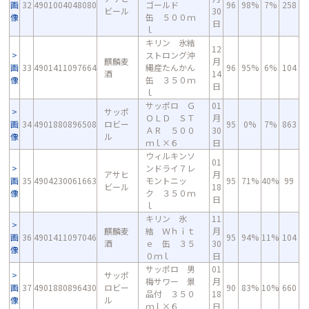
画
32
4901004048080
ゴールド
96
98%
7%
258
ビール
30
像
缶 ５００ｍ
日
ｌ
キリン 氷結
12
ストロング沖
麒麟麦
月
画
33
4901411097664
縄産たんかん
96
95%
6%
104
酒
14
像
缶 ３５０ｍ
日
ｌ
サッポロ Ｇ
01
サッポ
ＯＬＤ ＳＴ
月
画
34
4901880896508
ロビー
95
0%
7%
863
ＡＲ ５００
30
像
ル
ｍｌ×６
日
ウィルキンソ
01
ンドライ７レ
アサヒ
月
画
35
4904230061663
モントニッ
95
71%
40%
99
ビール
18
像
ク ３５０ｍ
日
ｌ
キリン 氷
11
麒麟麦
結 Ｗｈｉｔ
月
画
36
4901411097046
95
94%
11%
104
酒
ｅ 缶 ３５
30
像
０ｍｌ
日
サッポロ 男
01
サッポ
梅サワー 景
月
画
37
4901880896430
ロビー
90
83%
10%
660
品付 ３５０
18
像
ル
ｍｌ×６
日