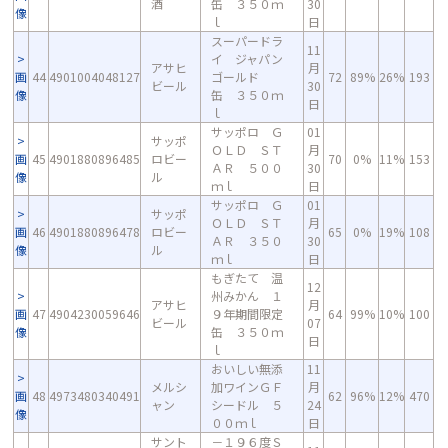
酒
缶 ３５０ｍ
30
像
ｌ
日
スーパードラ
11
イ ジャパン
アサヒ
月
画
44
4901004048127
ゴールド
72
89%
26%
193
ビール
30
像
缶 ３５０ｍ
日
ｌ
サッポロ Ｇ
01
サッポ
ＯＬＤ ＳＴ
月
画
45
4901880896485
ロビー
70
0%
11%
153
ＡＲ ５００
30
像
ル
ｍｌ
日
サッポロ Ｇ
01
サッポ
ＯＬＤ ＳＴ
月
画
46
4901880896478
ロビー
65
0%
19%
108
ＡＲ ３５０
30
像
ル
ｍｌ
日
もぎたて 温
12
州みかん １
アサヒ
月
画
47
4904230059646
９年期間限定
64
99%
10%
100
ビール
07
像
缶 ３５０ｍ
日
ｌ
おいしい無添
11
メルシ
加ワインＧＦ
月
画
48
4973480340491
62
96%
12%
470
ャン
シードル ５
24
像
００ｍｌ
日
サント
－１９６度Ｓ