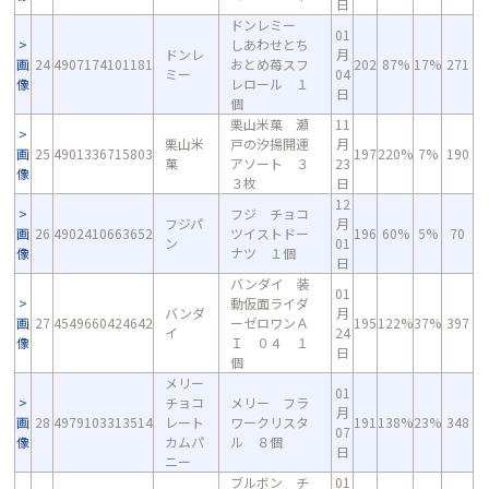
日
ドンレミー
01
しあわせとち
ドンレ
月
画
24
4907174101181
おとめ苺スフ
202
87%
17%
271
ミー
04
像
レロール １
日
個
栗山米菓 瀬
11
栗山米
戸の汐揚開運
月
画
25
4901336715803
197
220%
7%
190
菓
アソート ３
23
像
３枚
日
12
フジ チョコ
フジパ
月
画
26
4902410663652
ツイストドー
196
60%
5%
70
ン
01
像
ナツ １個
日
バンダイ 装
01
動仮面ライダ
バンダ
月
画
27
4549660424642
ーゼロワンＡ
195
122%
37%
397
イ
24
像
Ｉ ０４ １
日
個
メリー
01
チョコ
メリー フラ
月
画
28
4979103313514
レート
ワークリスタ
191
138%
23%
348
07
像
カムパ
ル ８個
日
ニー
ブルボン チ
01