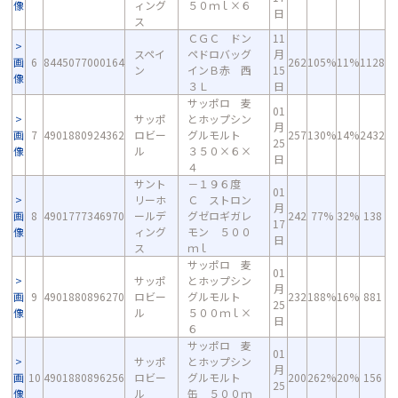
像
ィング
５０ｍｌ×６
日
ス
ＣＧＣ ドン
11
スペイ
ペドロバッグ
月
画
6
8445077000164
262
105%
11%
1128
ン
インＢ赤 西
15
像
３Ｌ
日
サッポロ 麦
01
サッポ
とホップシン
月
画
7
4901880924362
ロビー
グルモルト
257
130%
14%
2432
25
像
ル
３５０×６×
日
４
サント
－１９６度
01
リーホ
Ｃ ストロン
月
画
8
4901777346970
ールデ
グゼロギガレ
242
77%
32%
138
17
像
ィング
モン ５００
日
ス
ｍｌ
サッポロ 麦
01
サッポ
とホップシン
月
画
9
4901880896270
ロビー
グルモルト
232
188%
16%
881
25
像
ル
５００ｍｌ×
日
６
サッポロ 麦
01
サッポ
とホップシン
月
画
10
4901880896256
ロビー
グルモルト
200
262%
20%
156
25
像
ル
缶 ５００ｍ