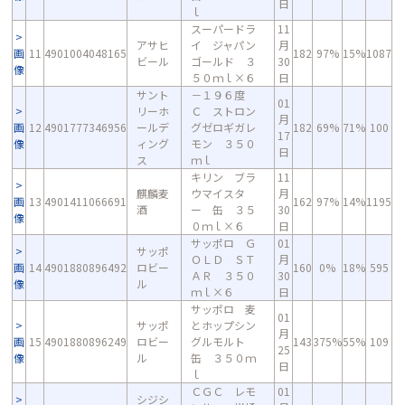
日
ｌ
スーパードラ
11
アサヒ
イ ジャパン
月
画
11
4901004048165
182
97%
15%
1087
ビール
ゴールド ３
30
像
５０ｍｌ×６
日
サント
－１９６度
01
リーホ
Ｃ ストロン
月
画
12
4901777346956
ールデ
グゼロギガレ
182
69%
71%
100
17
像
ィング
モン ３５０
日
ス
ｍｌ
キリン ブラ
11
麒麟麦
ウマイスタ
月
画
13
4901411066691
162
97%
14%
1195
酒
ー 缶 ３５
30
像
０ｍｌ×６
日
サッポロ Ｇ
01
サッポ
ＯＬＤ ＳＴ
月
画
14
4901880896492
ロビー
160
0%
18%
595
ＡＲ ３５０
30
像
ル
ｍｌ×６
日
サッポロ 麦
01
サッポ
とホップシン
月
画
15
4901880896249
ロビー
グルモルト
143
375%
55%
109
25
像
ル
缶 ３５０ｍ
日
ｌ
ＣＧＣ レモ
01
シジシ