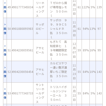
11
リーホ
Ｔゼロから揚
月
画
49
4901777345034
ールデ
げ専用塩レモ
61
122%
5%
139
22
像
ィング
ン ５００ｍ
日
ス
ｌ
サッポロ ９
11
サッポ
９．９９ＣＳ
月
画
50
4901880895983
ロビー
シャルドネ
61
94%
13%
97
30
像
ル
缶 ３５０ｍ
日
ｌ
もぎたて 高
12
知産直七 １
アサヒ
月
画
51
4904230059561
９年期間限定
59
89%
16%
99
ビール
07
像
缶 ３５０ｍ
日
ｌ
カルピスサワ
11
ー濃い贅沢濃
アサヒ
月
画
52
4904230056454
厚いちご限定
55
84%
10%
143
ビール
23
像
缶 ３５０ｍ
日
ｌ
サント
トリスハイボ
11
リーホ
－ルジンジャ
月
画
53
4901777343733
ールデ
55
84%
5%
143
ーエール ３
22
像
ィング
５０ｍｌ
日
ス