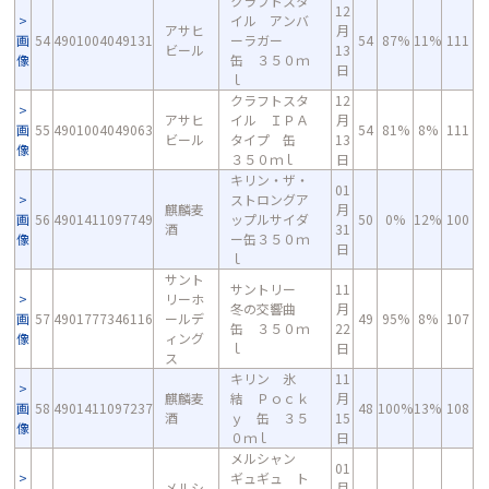
クラフトスタ
12
イル アンバ
アサヒ
月
画
54
4901004049131
ーラガー
54
87%
11%
111
ビール
13
像
缶 ３５０ｍ
日
ｌ
クラフトスタ
12
アサヒ
イル ＩＰＡ
月
画
55
4901004049063
54
81%
8%
111
ビール
タイプ 缶
13
像
３５０ｍｌ
日
キリン・ザ・
01
ストロングア
麒麟麦
月
画
56
4901411097749
ップルサイダ
50
0%
12%
100
酒
31
像
ー缶３５０ｍ
日
ｌ
サント
サントリー
11
リーホ
冬の交響曲
月
画
57
4901777346116
ールデ
49
95%
8%
107
缶 ３５０ｍ
22
像
ィング
ｌ
日
ス
キリン 氷
11
麒麟麦
結 Ｐｏｃｋ
月
画
58
4901411097237
48
100%
13%
108
酒
ｙ 缶 ３５
15
像
０ｍｌ
日
メルシャン
01
ギュギュ ト
メルシ
月