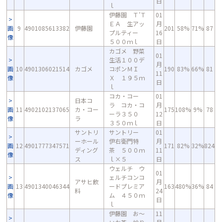
日
ｌ
伊藤園 Ｔ’Ｔ
01
ＥＡ 生アッ
月
画
9
4901085613382
伊藤園
201
58%
71%
87
プルティー
16
像
５００ｍｌ
日
カゴメ 野菜
01
生活１００デ
月
画
10
4901306021514
カゴメ
コポンＭＩ
190
83%
66%
81
11
像
Ｘ １９５ｍ
日
ｌ
コカ・コー
01
日本コ
ラ コカ・コ
月
画
11
4902102137065
カ・コー
175
108%
9%
78
ーラ３５０
12
像
ラ
３５０ｍｌ
日
サントリ
サントリー
01
ーホール
伊右衛門特
月
画
12
4901777347571
171
82%
32%
824
ディング
茶 ５００ｍ
11
像
ス
ｌ×５
日
ウェルチ ウ
01
ェルチコンコ
アサヒ飲
月
画
13
4901340046344
ードプレミア
163
480%
36%
84
料
24
像
ム ４５０ｍ
日
ｌ
伊藤園 お～
11