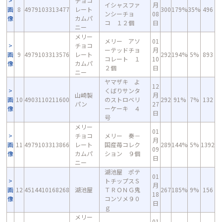
チョコ
イシャスファ
月
画
8
4979103313477
レート
300
179%
35%
496
ンシーチョ
08
像
カムパ
コ １２個
日
ニー
メリー
メリー アソ
01
チョコ
ーテッドチョ
月
画
9
4979103313576
レート
292
194%
5%
893
コレート １
10
像
カムパ
２個
日
ニー
ヤマザキ よ
12
くばりサンタ
山崎製
月
画
10
4903110211600
のストロベリ
292
91%
7%
132
パン
27
像
ーケーキ ４
日
号
メリー
01
チョコ
メリー 奏－
月
画
11
4979103313866
レート
国産苺コレク
289
144%
5%
1392
09
像
カムパ
ション ９個
日
ニー
湖池屋 ポテ
01
トチップスＳ
月
画
12
4514410168268
湖池屋
ＴＲＯＮＧ鬼
267
185%
9%
156
18
像
コンソメ９０
日
ｇ
メリー
01