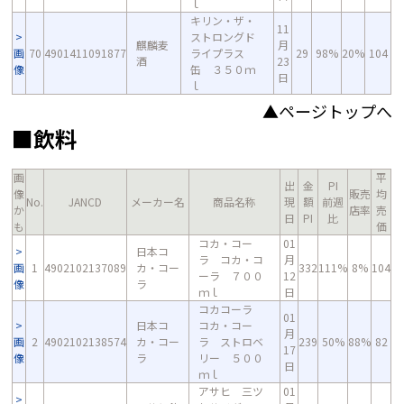
ｌ
キリン・ザ・
11
ストロングド
麒麟麦
月
画
70
4901411091877
ライプラス
29
98%
20%
104
酒
23
像
缶 ３５０ｍ
日
ｌ
▲ページトップへ
■飲料
画
平
出
金
PI
像
販売
均
No.
JANCD
メーカー名
商品名称
現
額
前週
か
店率
売
日
PI
比
も
価
コカ・コー
01
日本コ
ラ コカ・コ
月
画
1
4902102137089
カ・コー
332
111%
8%
104
ーラ ７００
12
像
ラ
ｍｌ
日
コカコーラ
01
日本コ
コカ・コー
月
画
2
4902102138574
カ・コー
ラ ストロベ
239
50%
88%
82
17
像
ラ
リー ５００
日
ｍｌ
アサヒ 三ツ
01