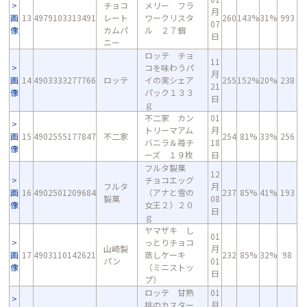
チョコ
メリー フラ
月
画
13
4979103313491
レート
ワークリスタ
260
143%
31%
993
07
像
カムパ
ル ２７個
日
ニー
ロッテ チョ
11
コを味わうパ
月
画
14
4903333277766
ロッテ
イの実シェア
255
152%
20%
238
21
像
パック１３３
日
ｇ
不二家 カン
01
トリーマアム
月
画
15
4902555177847
不二家
254
81%
33%
256
バニラ＆苺チ
18
像
ーズ １９枚
日
フルタ製菓
12
チョコエッグ
フルタ
月
画
16
4902501209684
（アナと雪の
237
85%
41%
193
製菓
08
像
女王２）２０
日
ｇ
ヤマザキ し
01
っとりチョコ
山崎製
月
画
17
4903110142621
蒸しケーキ
232
85%
32%
98
パン
01
像
（ミニストッ
日
プ）
ロッテ 甘熟
01
桃のカスター
月