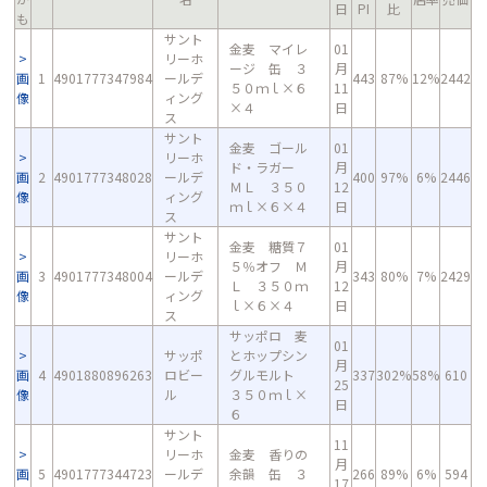
日
PI
比
も
サント
金麦 マイレ
01
リーホ
ージ 缶 ３
月
画
1
4901777347984
ールデ
443
87%
12%
2442
５０ｍｌ×６
11
像
ィング
×４
日
ス
サント
金麦 ゴール
01
リーホ
ド・ラガー
月
画
2
4901777348028
ールデ
400
97%
6%
2446
ＭＬ ３５０
12
像
ィング
ｍｌ×６×４
日
ス
サント
金麦 糖質７
01
リーホ
５％オフ Ｍ
月
画
3
4901777348004
ールデ
343
80%
7%
2429
Ｌ ３５０ｍ
12
像
ィング
ｌ×６×４
日
ス
サッポロ 麦
01
サッポ
とホップシン
月
画
4
4901880896263
ロビー
グルモルト
337
302%
58%
610
25
像
ル
３５０ｍｌ×
日
６
サント
11
リーホ
金麦 香りの
月
画
5
4901777344723
ールデ
余韻 缶 ３
266
89%
6%
594
17