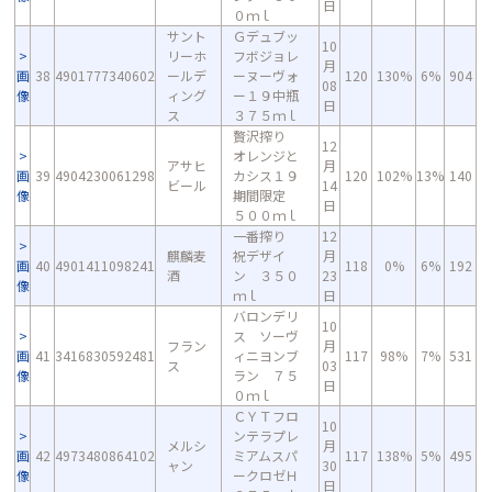
日
０ｍｌ
サント
Ｇデュブッ
10
リーホ
フボジョレ
月
画
38
4901777340602
ールデ
ーヌーヴォ
120
130%
6%
904
08
像
ィング
ー１９中瓶
日
ス
３７５ｍｌ
贅沢搾り
12
オレンジと
アサヒ
月
画
39
4904230061298
カシス１９
120
102%
13%
140
ビール
14
像
期間限定
日
５００ｍｌ
一番搾り
12
麒麟麦
祝デザイ
月
画
40
4901411098241
118
0%
6%
192
酒
ン ３５０
23
像
ｍｌ
日
バロンデリ
10
ス ソーヴ
フラン
月
画
41
3416830592481
ィニヨンブ
117
98%
7%
531
ス
03
像
ラン ７５
日
０ｍｌ
ＣＹＴフロ
10
ンテラプレ
メルシ
月
画
42
4973480864102
ミアムスパ
117
138%
5%
495
ャン
30
像
ークロゼＨ
日