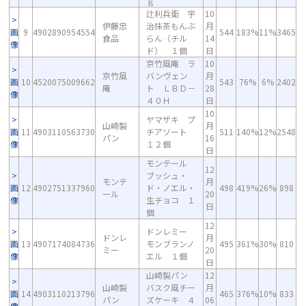
ｇ
辻利兵衛 宇
10
伊藤忠
治抹茶もんぶ
月
画
9
4902890954554
544
183%
11%
3465
食品
らん（チル
14
像
ド） １個
日
京竹風庵 ラ
10
京竹風
バンヴェン
月
画
10
4520075009662
543
76%
6%
2402
庵
ト ＬＢＤ－
28
像
４０Ｈ
日
10
ヤマザキ プ
山崎製
月
画
11
4903110563730
チアソート
511
140%
12%
2548
パン
16
像
１２個
日
モンテール
12
ブッシュ・
モンテ
月
画
12
4902751337960
ド・ノエル・
498
419%
26%
898
ール
20
像
生チョコ １
日
個
12
ドンレミー
ドンレ
月
画
13
4907174084736
モンブランノ
495
361%
30%
810
ミー
20
像
エル １個
日
山崎製パン
12
山崎製
バスク風チー
月
画
14
4903110213796
465
376%
10%
833
パン
ズケーキ ４
06
像