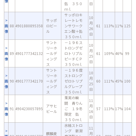
像
缶 ３５０
日
ｍｌ
サッポロキ
10
サッポ
レートレモ
月
画
88
4901880895358
ロビー
ンサワーク
61
113%
11%
125
26
像
ル
エン酸＋缶
日
３５０ｍｌ
サント
－１９６ス
10
リーホ
トロングゼ
月
画
89
4901777342132
ールデ
ロトリプル
61
109%
46%
99
25
像
ィング
ピーチＣＰ
日
ス
３５０ｍｌ
サント
－１９６度
10
リーホ
ストロング
月
画
90
4901777342170
ールデ
ゼロトリプ
60
111%
45%
100
25
像
ィング
ルグレープ
日
ス
３５０ｍｌ
果実の瞬
11
間 青りん
アサヒ
月
画
91
4904230057895
ご １９冬
57
113%
17%
104
ビール
16
像
限定 缶
日
３５０ｍｌ
氷結ストロ
11
ング 新潟
麒麟麦
月