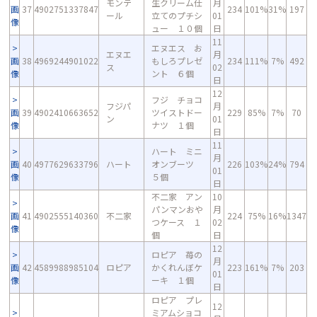
モンテ
生クリーム仕
月
画
37
4902751337847
234
101%
31%
197
ール
立てのプチシ
01
像
ュー １０個
日
11
エヌエス お
エヌエ
月
画
38
4969244901022
もしろプレゼ
234
111%
7%
492
ス
02
像
ント ６個
日
12
フジ チョコ
フジパ
月
画
39
4902410663652
ツイストドー
229
85%
7%
70
ン
01
像
ナツ １個
日
11
ハート ミニ
月
画
40
4977629633796
ハート
オンブーツ
226
103%
24%
794
01
像
５個
日
不二家 アン
10
パンマンおや
月
画
41
4902555140360
不二家
224
75%
16%
1347
つケース １
02
像
個
日
12
ロピア 苺の
月
画
42
4589988985104
ロピア
かくれんぼケ
223
161%
7%
203
01
像
ーキ １個
日
ロピア プレ
12
ミアムショコ