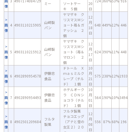
画
3
4907174084729
724
360%
53%
916
ミー
ソートケー
20
像
キ ５個
日
ヤマザキ ク
12
リスマスＭシ
山崎製
月
画
4
4903110215905
ョ－ト苺＆ガ
648
449%
12%
446
パン
18
像
ナッシュ ２
日
個
ヤマザキ ク
12
リスマスＭシ
山崎製
月
画
5
4903110215912
ョ－ト（苺＆
624
390%
11%
448
パン
17
像
マロン） ２
日
個
ドトール Ｘ
10
伊藤忠
ｍａｓミルク
月
画
6
4902890954578
575
238%
12%
1933
食品
レープ（チル
21
像
ド） １個
日
ホテルオーク
10
伊藤忠
ラ ＣＤＮシ
月
画
7
4902890954493
564
190%
10%
3494
食品
ョコラ（チル
01
像
ド） １個
日
フルタ製菓
12
チョコエッグ
フルタ
月
画
8
4902501209684
（アナと雪の
556
87%
68%
196
製菓
08
像
女王２）２０
日