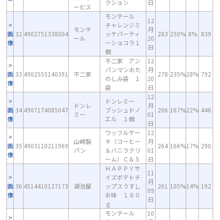
クション
日
ービス
モンテール
12
チャレンジミ
モンテ
月
画
32
4902751338004
ッケパーティ
283
250%
8%
839
ール
20
像
ーショコラ１
日
個
不二家 アン
12
パンマンおた
月
画
33
4902555140391
不二家
278
235%
28%
792
のしみ袋 １
20
像
袋
日
12
ドンレミー
ドンレ
月
画
34
4907174085047
ブッシュドノ
266
167%
22%
446
ミー
01
像
エル １個
日
ワッフルケー
12
山崎製
キ（コーヒー
月
画
35
4903110211969
264
166%
17%
290
パン
＆バニラクリ
01
像
ーム）Ｃ＆Ｓ
日
ＨＡＰＰＹサ
11
イズポテトチ
月
画
36
4514410127173
湖池屋
ップスうすし
261
105%
14%
192
09
像
お味 １８０
日
ｇ
モンテール
10