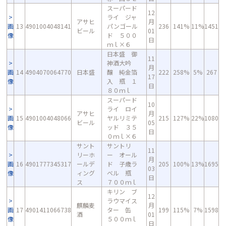
スーパード
12
ライ ジャ
アサヒ
月
画
13
4901004048141
パンゴール
236
141%
11%
1451
ビール
01
像
ド ５００
日
ｍｌ×６
日本盛 御
11
神酒大吟
月
画
14
4904070064770
日本盛
醸 純金箔
222
258%
5%
267
17
像
入 瓶 １
日
８０ｍｌ
スーパード
10
ライ ロイ
アサヒ
月
画
15
4901004048066
ヤルリミテ
215
127%
22%
1080
ビール
05
像
ッド ３５
日
０ｍｌ×６
サント
サントリ
11
リーホ
ー オール
月
画
16
4901777345317
ールデ
ド 子歳ラ
205
100%
13%
1695
03
像
ィング
ベル 瓶
日
ス
７００ｍｌ
キリン ブ
12
ラウマイス
麒麟麦
月
画
17
4901411066738
ター 缶
199
115%
7%
1598
酒
01
像
５００ｍｌ
日