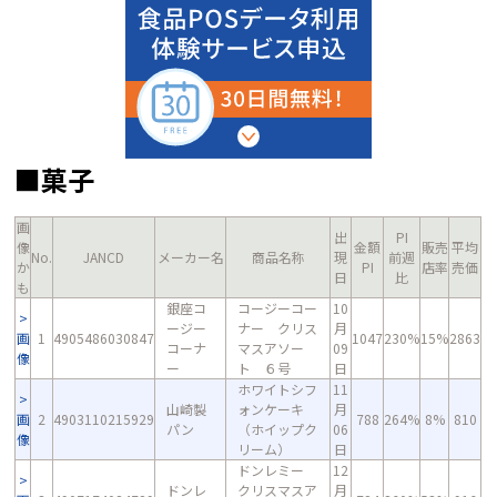
■菓子
画
出
PI
像
金額
販売
平均
No.
JANCD
メーカー名
商品名称
現
前週
か
PI
店率
売価
日
比
も
銀座コ
コージーコー
10
ージー
ナー クリス
月
画
1
4905486030847
1047
230%
15%
2863
コーナ
マスアソー
09
像
ー
ト ６号
日
ホワイトシフ
11
山崎製
ォンケーキ
月
画
2
4903110215929
788
264%
8%
810
パン
（ホイップク
06
像
リーム）
日
ドンレミー
12
ドンレ
クリスマスア
月