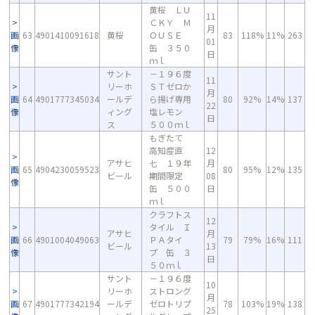
黄桜 ＬＵ
11
ＣＫＹ Ｍ
月
画
63
4901410091618
黄桜
ＯＵＳＥ
83
118%
11%
263
01
像
缶 ３５０
日
ｍｌ
サント
－１９６度
11
リーホ
ＳＴゼロか
月
画
64
4901777345034
ールデ
ら揚げ専用
80
92%
14%
137
22
像
ィング
塩レモン
日
ス
５００ｍｌ
もぎたて
高知産直
12
アサヒ
七 １９年
月
画
65
4904230059523
80
95%
12%
135
ビール
期間限定
08
像
缶 ５００
日
ｍｌ
クラフトス
12
タイル Ｉ
アサヒ
月
画
66
4901004049063
ＰＡタイ
79
79%
16%
111
ビール
13
像
プ 缶 ３
日
５０ｍｌ
サント
－１９６度
10
リーホ
ストロング
月
画
67
4901777342194
ールデ
ゼロトリプ
78
103%
19%
138
25