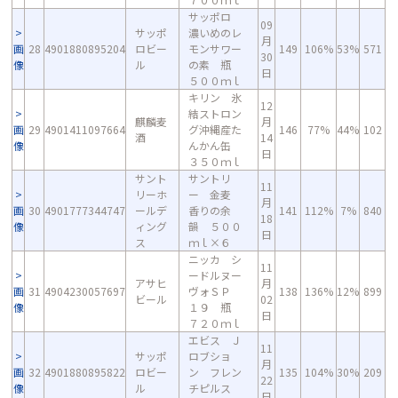
サッポロ
09
サッポ
濃いめのレ
月
画
28
4901880895204
ロビー
モンサワー
149
106%
53%
571
30
像
ル
の素 瓶
日
５００ｍｌ
キリン 氷
12
結ストロン
麒麟麦
月
画
29
4901411097664
グ沖縄産た
146
77%
44%
102
酒
14
像
んかん缶
日
３５０ｍｌ
サント
サントリ
11
リーホ
ー 金麦
月
画
30
4901777344747
ールデ
香りの余
141
112%
7%
840
18
像
ィング
韻 ５００
日
ス
ｍｌ×６
ニッカ シ
11
ードルヌー
アサヒ
月
画
31
4904230057697
ヴォＳＰ
138
136%
12%
899
ビール
02
像
１９ 瓶
日
７２０ｍｌ
エビス Ｊ
11
サッポ
ロブショ
月
画
32
4901880895822
ロビー
ン フレン
135
104%
30%
209
22
像
ル
チピルス
日