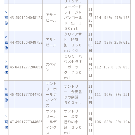
３７５ｍｌ
スーパード
11
ライ ジャ
アサヒ
月
画
43
4901004048127
パンゴール
114
94%
47%
193
ビール
30
像
ド 缶 ３
日
５０ｍｌ
クリアアサ
11
アサヒ
ヒ 吟醸
月
画
44
4901004048752
113
93%
25%
612
ビール
缶 ３５０
09
像
ｍｌ×６
日
ＣＧＣ ハ
11
ウメセラオ
スペイ
月
画
45
8411277206651
ーガニッ
112
107%
8%
893
ン
29
像
ク ７５０
日
ｍｌ
サント
サントリ
11
リーホ
ー 金麦香
月
画
46
4901777344709
ールデ
111
96%
8%
151
りの余韻
17
像
ィング
５００ｍｌ
日
ス
サント
サントリ
11
リーホ
ー 金麦
月
画
47
4901777344686
ールデ
香りの余
106
88%
8%
104
17
像
ィング
韻 ３５０
日
ス
ｍｌ