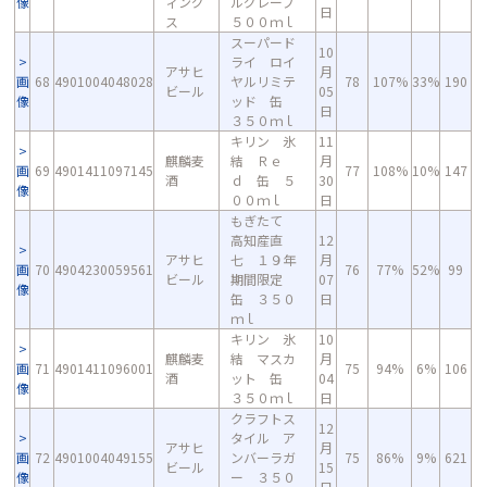
像
ィング
ルグレープ
日
ス
５００ｍｌ
スーパード
10
ライ ロイ
アサヒ
月
画
68
4901004048028
ヤルリミテ
78
107%
33%
190
ビール
05
像
ッド 缶
日
３５０ｍｌ
キリン 氷
11
麒麟麦
結 Ｒｅ
月
画
69
4901411097145
77
108%
10%
147
酒
ｄ 缶 ５
30
像
００ｍｌ
日
もぎたて
高知産直
12
アサヒ
七 １９年
月
画
70
4904230059561
76
77%
52%
99
ビール
期間限定
07
像
缶 ３５０
日
ｍｌ
キリン 氷
10
麒麟麦
結 マスカ
月
画
71
4901411096001
75
94%
6%
106
酒
ット 缶
04
像
３５０ｍｌ
日
クラフトス
12
タイル ア
アサヒ
月
画
72
4901004049155
ンバーラガ
75
86%
9%
621
ビール
15
像
ー ３５０
日