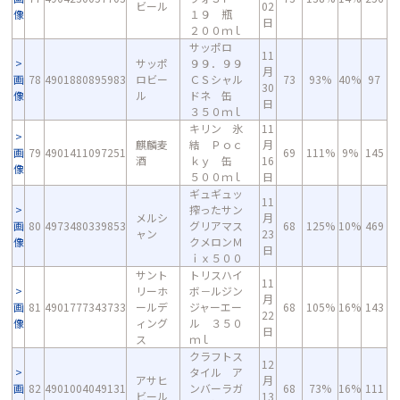
ビール
02
像
１９ 瓶
日
２００ｍｌ
サッポロ
11
サッポ
９９．９９
月
画
78
4901880895983
ロビー
ＣＳシャル
73
93%
40%
97
30
像
ル
ドネ 缶
日
３５０ｍｌ
キリン 氷
11
麒麟麦
結 Ｐｏｃ
月
画
79
4901411097251
69
111%
9%
145
酒
ｋｙ 缶
16
像
５００ｍｌ
日
ギュギュッ
11
搾ったサン
メルシ
月
画
80
4973480339853
グリアマス
68
125%
10%
469
ャン
23
像
クメロンＭ
日
ｉｘ５００
サント
トリスハイ
11
リーホ
ボ－ルジン
月
画
81
4901777343733
ールデ
ジャーエー
68
105%
16%
143
22
像
ィング
ル ３５０
日
ス
ｍｌ
クラフトス
12
タイル ア
アサヒ
月
画
82
4901004049131
ンバーラガ
68
73%
16%
111
ビール
13