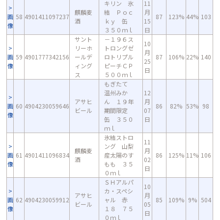
キリン 氷
11
麒麟麦
結 Ｐｏｃ
月
画
58
4901411097237
87
123%
44%
103
酒
ｋｙ 缶
15
像
３５０ｍｌ
日
サント
－１９６ス
10
リーホ
トロングゼ
月
画
59
4901777342156
ールデ
ロトリプル
87
106%
22%
140
25
像
ィング
ピーチＣＰ
日
ス
５００ｍｌ
もぎたて
温州みか
12
アサヒ
ん １９年
月
画
60
4904230059646
86
82%
53%
98
ビール
期間限定
07
像
缶 ３５０
日
ｍｌ
氷結ストロ
11
ング 山梨
麒麟麦
月
画
61
4901411096834
産太陽のす
86
125%
11%
106
酒
02
像
もも ３５
日
０ｍｌ
ＳＨアルパ
10
カ・スペシ
アサヒ
月
画
62
4904230059912
ャル 赤
85
109%
9%
504
ビール
05
像
１８ ７５
日
０ｍｌ