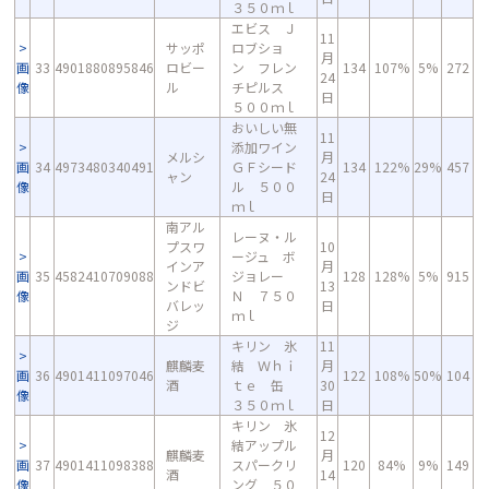
３５０ｍｌ
エビス Ｊ
11
サッポ
ロブショ
月
画
33
4901880895846
ロビー
ン フレン
134
107%
5%
272
24
像
ル
チピルス
日
５００ｍｌ
おいしい無
11
添加ワイン
メルシ
月
画
34
4973480340491
ＧＦシード
134
122%
29%
457
ャン
24
像
ル ５００
日
ｍｌ
南アル
レーヌ・ル
プスワ
10
ージュ ボ
インア
月
画
35
4582410709088
ジョレー
128
128%
5%
915
ンドビ
13
像
Ｎ ７５０
バレッ
日
ｍｌ
ジ
キリン 氷
11
麒麟麦
結 Ｗｈｉ
月
画
36
4901411097046
122
108%
50%
104
酒
ｔｅ 缶
30
像
３５０ｍｌ
日
キリン 氷
12
結アップル
麒麟麦
月
画
37
4901411098388
スパークリ
120
84%
9%
149
酒
14
像
ング ５０