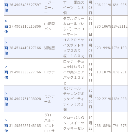
ージー
ナー 銀座ス
月
画
26
4905486627597
336
111%
6%
995
コーナ
イーツ １３
03
像
ー
個
日
ダブルクリー
10
山崎製
ムロール（い
月
画
27
4903110215806
330
106%
13%
2112
パン
ちご）セイコ
09
像
ーマート
日
ＨＡＰＰＹサ
11
イズポテトチ
月
画
28
4514410127166
湖池屋
323
99%
17%
193
ップスのり
09
像
塩 １８０ｇ
日
ロッテ チョ
11
コを味わうパ
月
画
29
4903333277766
ロッテ
イの実シェア
313
107%
31%
231
21
像
パック１３３
日
ｇ
モンテール
12
チャレンジミ
モンテ
月
画
30
4902751338028
ッケパーティ
302
221%
16%
898
ール
20
像
ティラミス１
日
個
グロー
グローバルＧ
10
バル・
Ｓ スイーツ
月
画
31
4986859148185
ガスト
288
88%
7%
975
クッキーセレ
28
像
ロ・サ