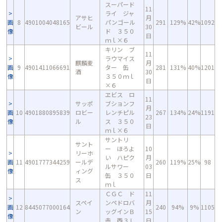
スーパード
11
ライ ジャ
アサヒ
月
画
8
4901004048165
パンゴール
291
129%
42%
1092
ビール
30
像
ド ３５０
日
ｍｌ×６
キリン ブ
11
ラウマイス
麒麟麦
月
画
9
4901411066691
ター 缶
281
131%
40%
1201
酒
30
像
３５０ｍｌ
日
×６
ヱビス ロ
11
サッポ
ブションフ
月
画
10
4901880895839
ロビー
レンチピル
267
134%
24%
1191
23
像
ル
ス ３５０
日
ｍｌ×６
サントリ
サント
ー ほろよ
10
リーホ
い ハピク
月
画
11
4901777344259
ールデ
260
119%
25%
98
ルサワー
03
像
ィング
缶 ３５０
日
ス
ｍｌ
ＣＧＣ ド
11
スペイ
ンペドロバ
月
画
12
8445077000164
240
94%
9%
1105
ン
ッグインＢ
15
像
赤 西３Ｌ
日