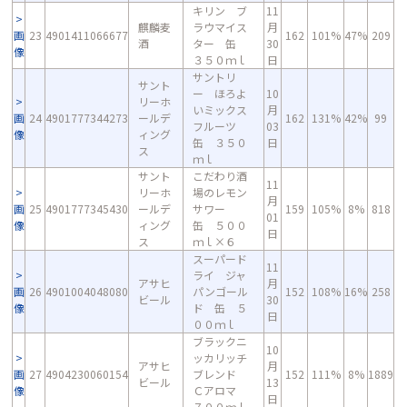
キリン ブ
11
麒麟麦
ラウマイス
月
画
23
4901411066677
162
101%
47%
209
酒
ター 缶
30
像
３５０ｍｌ
日
サントリ
サント
ー ほろよ
10
リーホ
いミックス
月
画
24
4901777344273
ールデ
162
131%
42%
99
フルーツ
03
像
ィング
缶 ３５０
日
ス
ｍｌ
サント
こだわり酒
11
リーホ
場のレモン
月
画
25
4901777345430
ールデ
サワー
159
105%
8%
818
01
像
ィング
缶 ５００
日
ス
ｍｌ×６
スーパード
11
ライ ジャ
アサヒ
月
画
26
4901004048080
パンゴール
152
108%
16%
258
ビール
30
像
ド 缶 ５
日
００ｍｌ
ブラックニ
10
ッカリッチ
アサヒ
月
画
27
4904230060154
ブレンド
152
111%
8%
1889
ビール
13
像
Ｃアロマ
日
７００ｍｌ