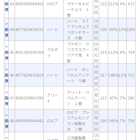
月
画
43
4589988984459
ロピア
ラケーキルビ
222
211%
9%
672
20
像
ーチョコ １
日
個
ハート ＳＴ
10
Ｔプリキュア
月
画
44
4977629634151
ハート
220
80%
10%
1805
リボンＰケー
20
像
ス ４個
日
ブルボン ク
10
ブルボ
リスマスブー
月
画
45
4901360336784
219
113%
8%
794
ン
ツアナ雪 ４
31
像
袋
日
10
ハート おし
月
画
46
4977629633819
ハート
りたんていブ
217
148%
12%
752
29
像
ーツ ５個
日
11
クリート バ
クリー
月
画
47
4560294961990
ウムクーヘ
215
47%
7%
286
ト
21
像
ン １個
日
ロピア プレ
12
ミアムモンブ
月
画
48
4589988984442
ロピア
209
146%
7%
750
ラン和栗仕
20
像
立 １個
日
10
三河屋製菓