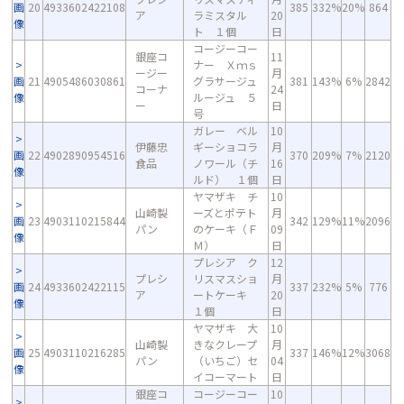
画
20
4933602422108
385
332%
20%
864
ア
ラミスタル
20
像
ト １個
日
コージーコー
銀座コ
11
ナー Ｘｍｓ
ージー
月
画
21
4905486030861
グラサージュ
381
143%
6%
2842
コーナ
24
像
ルージュ ５
ー
日
号
ガレー ベル
10
伊藤忠
ギーショコラ
月
画
22
4902890954516
370
209%
7%
2120
食品
ノワール（チ
16
像
ルド） １個
日
ヤマザキ チ
10
山崎製
ーズとポテト
月
画
23
4903110215844
342
129%
11%
2096
パン
のケーキ（Ｆ
09
像
Ｍ）
日
プレシア ク
12
プレシ
リスマスショ
月
画
24
4933602422115
337
232%
5%
776
ア
ートケーキ
20
像
１個
日
ヤマザキ 大
10
山崎製
きなクレープ
月
画
25
4903110216285
337
146%
12%
3068
パン
（いちご）セ
04
像
イコーマート
日
銀座コ
コージーコー
10