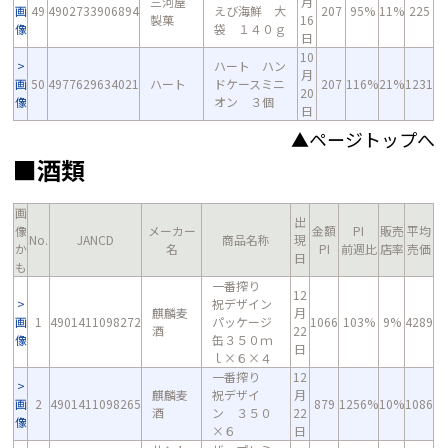
三河屋
月
画
49
4902733906894
えび海鮮 大
207
95%
11%
225
製菓
16
像
袋 １４０ｇ
日
10
ハート ハン
月
画
50
4977629634021
ハート
ドケースミニ
207
116%
21%
1231
20
像
オン ３個
日
▲ページトップへ
■酒類
画
出
像
メーカー
金額
PI
販売
平均
No.
JANCD
商品名称
現
か
名
PI
前週比
店率
売価
日
も
一番搾り
12
祝デザイン
麒麟麦
月
画
1
4901411098272
パッケージ
1066
103%
9%
4289
酒
22
像
缶３５０ｍ
日
ｌ×６×４
一番搾り
12
麒麟麦
祝デザイ
月
画
2
4901411098265
879
1256%
10%
1086
酒
ン ３５０
22
像
×６
日