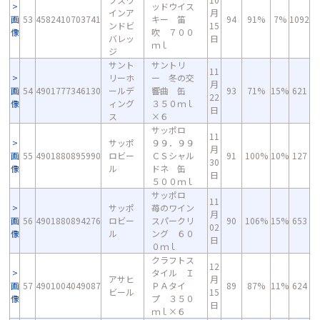
ッドウイス
インア
月
画
53
4582410703741
キー 笛
94
91%
7%
1092
ンドビ
15
像
吹 ７００
バレッ
日
ｍｌ
ジ
サント
サントリ
11
リーホ
ー 冬の交
月
画
54
4901777346130
ールデ
響曲 缶
93
71%
15%
621
22
像
ィング
３５０ｍｌ
日
ス
×６
サッポロ
11
サッポ
９９．９９
月
画
55
4901880895990
ロビー
ＣＳシャル
91
100%
10%
127
30
像
ル
ドネ 缶
日
５００ｍｌ
サッポロ
11
サッポ
苺のワイン
月
画
56
4901880894276
ロビー
スパークリ
90
106%
15%
653
02
像
ル
ング ６０
日
０ｍｌ
クラフトス
12
タイル Ｉ
アサヒ
月
画
57
4901004049087
ＰＡタイ
89
87%
11%
624
ビール
15
像
プ ３５０
日
ｍｌ×６