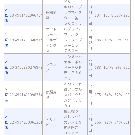
×６
キリン ブ
11
麒麟麦
ラウマイス
月
画
18
4901411066714
197
106%
12%
275
酒
ター 缶
30
像
５００ｍｌ
日
サント
Ｇデュブッ
10
リーホ
フ ボジョ
月
画
19
4901777340596
ールデ
レーヌーヴ
186
93%
8%
1733
03
像
ィング
ォー１９
日
ス
７５０ｍｌ
サンミッシ
10
ェル ボル
フラン
月
画
20
3416830276879
ドーＡＯＰ
183
124%
8%
652
ス
04
像
赤 ７５０
日
ｍｌ
キリン 氷
12
結アップル
麒麟麦
月
画
21
4901411098364
スパークリ
175
74%
72%
103
酒
14
像
ング ３５
日
０ｍｌ
贅沢搾り
12
オレンジと
アサヒ
月
画
22
4904230061311
カシス１９
166
82%
54%
101
ビール
14
像
期間限定
日
３５０ｍｌ