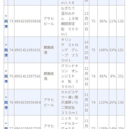
ｍｌ×６
もぎたて
温州みか
12
アサヒ
ん １９年
月
画
73
4904230059608
75
86%
11%
135
ビール
期間限定
07
像
缶 ５００
日
ｍｌ
キリン
10
ザ ストロ
麒麟麦
月
画
74
4901411091631
ング グレ
75
108%
33%
101
酒
25
像
－プ ３５
日
０ｍｌ
グランドキ
11
リン オレ
麒麟麦
月
画
75
4901411097541
ンジＩＰ
74
86%
8%
251
酒
16
像
Ａ 缶 ３
日
５０ｍｌ
カルピスサ
11
ワー濃い贅
アサヒ
月
画
76
4904230056454
沢濃厚いち
74
110%
26%
142
ビール
23
像
ご限定缶
日
３５０ｍｌ
ニッカ シ
11
ードルヌー
アサヒ
月
画
77
4904230057703
ヴォＳＰ
73
138%
14%
256