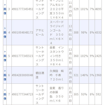
サント
ザ・プレミ
11
リーホ
アムモルツ
月
画
3
4901777345492
ールデ
２０２０干
529
101%
7%
4695
25
像
ィング
支３５０ｍ
日
ス
ｌ×６×４
スーパード
ライジャパ
12
アサヒ
ンゴール
月
画
4
4901004048172
388
98%
8%
4332
ビール
ド ３５０
01
像
ｍｌ×６×
日
４
サント
金麦 イン
12
リーホ
スタントウ
月
画
5
4901777345515
ールデ
ィン付き
360
102%
9%
2425
01
像
ィング
３５０ｍｌ
日
ス
×６×４
10
久保田 純
朝日酒
月
画
6
4984283000048
吟 千寿
321
146%
5%
1960
造
26
像
７２０ｍｌ
日
サント
金麦 香り
11
リーホ
の余韻
月
画
7
4901777344723
ールデ
305
93%
8%
592
缶 ３５０
17
像
ィング
ｍｌ×６
日
ス