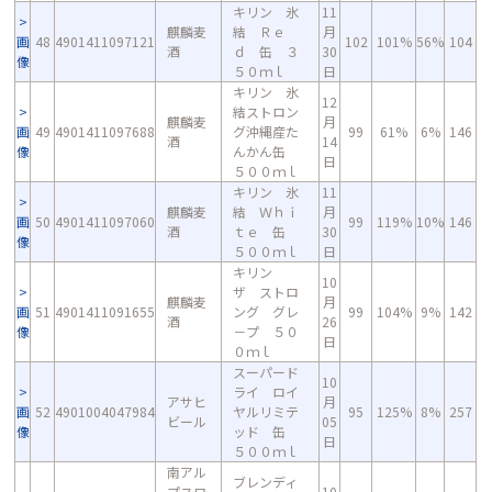
キリン 氷
11
麒麟麦
結 Ｒｅ
月
画
48
4901411097121
102
101%
56%
104
酒
ｄ 缶 ３
30
像
５０ｍｌ
日
キリン 氷
12
結ストロン
麒麟麦
月
画
49
4901411097688
グ沖縄産た
99
61%
6%
146
酒
14
像
んかん缶
日
５００ｍｌ
キリン 氷
11
麒麟麦
結 Ｗｈｉ
月
画
50
4901411097060
99
119%
10%
146
酒
ｔｅ 缶
30
像
５００ｍｌ
日
キリン
10
ザ ストロ
麒麟麦
月
画
51
4901411091655
ング グレ
99
104%
9%
142
酒
26
像
－プ ５０
日
０ｍｌ
スーパード
10
ライ ロイ
アサヒ
月
画
52
4901004047984
ヤルリミテ
95
125%
8%
257
ビール
05
像
ッド 缶
日
５００ｍｌ
南アル
ブレンディ
プスワ
10