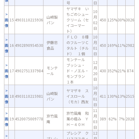
号
日
ヤマザキ い
10
ちごのシュー
山崎製
月
画
15
4903110215936
クリーム（セ
450
125%
30%
3026
パン
02
像
イコーマー
日
ト）
ＦＬＯ ８種
10
伊藤忠
のフルーツＣ
月
画
16
4902890954530
450
169%
11%
2982
食品
タルト（チル
01
像
ド） １個
日
モンテール
12
ブッシュ・
モンテ
月
画
17
4902751337984
ド・ノエル・
430
352%
21%
874
ール
20
像
モンブラン
日
１本
10
ヤマザキ ス
山崎製
月
画
18
4903110215981
イスロール
411
130%
13%
2515
パン
01
像
（モカ）西友
日
11
京竹風庵 和
京竹風
月
画
19
4520075009778
菓の極み Ｙ
389
62%
7%
2028
庵
03
像
Ｈ－４０Ｈ
日
プレシア ク
12
プレシ
リスマスティ
月