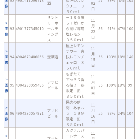
画
92
4901411096773
産洋梨ルレ
57
89%
8%
105
酒
02
像
クチエ ３
日
５０ｍｌ
サント
－１９６度
11
リーホ
ＳＴゼロか
月
画
93
4901777345010
ールデ
ら揚げ専用
56
91%
47%
100
22
像
ィング
塩レモン
日
ス
３５０ｍｌ
極上レモン
11
サワー 爽
月
画
94
4904670486866
宝酒造
快レモンチ
56
103%
18%
140
15
像
ェッロ ３
日
５０ｍｌ
もぎたて
11
すっきり香
アサヒ
月
画
95
4904230059486
る柚子 冬
55
100%
18%
99
ビール
02
像
限定 缶
日
３５０ｍｌ
果実の瞬
11
間 あまお
アサヒ
月
画
96
4904230057871
う １９冬
55
98%
24%
104
ビール
16
像
限定 缶
日
３５０ｍｌ
カクテルパ
11
ートナース
アサヒ
月