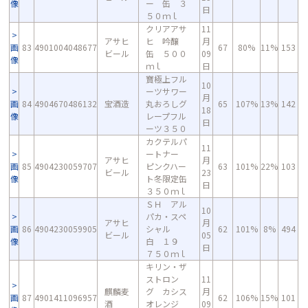
像
ー 缶 ３
日
５０ｍｌ
クリアアサ
11
アサヒ
ヒ 吟醸
月
画
83
4901004048677
67
80%
11%
153
ビール
缶 ５００
09
像
ｍｌ
日
寶極上フル
10
ーツサワー
月
画
84
4904670486132
宝酒造
丸おろしグ
65
107%
13%
142
18
像
レープフル
日
ーツ３５０
カクテルパ
11
ートナー
アサヒ
月
画
85
4904230059707
ピンクハー
63
101%
22%
103
ビール
23
像
ト冬限定缶
日
３５０ｍｌ
ＳＨ アル
10
パカ・スペ
アサヒ
月
画
86
4904230059905
シャル
62
101%
8%
494
ビール
05
像
白 １９
日
７５０ｍｌ
キリン・ザ
ストロン
11
麒麟麦
グ カシス
月
画
87
4901411096957
62
106%
15%
101
酒
オレンジ
09