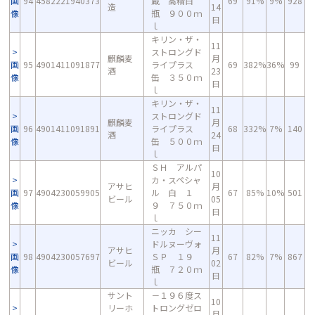
画
94
4582221940373
蔵 高精白
69
91%
9%
928
造
14
像
瓶 ９００ｍ
日
ｌ
キリン・ザ・
11
ストロングド
麒麟麦
月
画
95
4901411091877
ライプラス
69
382%
36%
99
酒
23
像
缶 ３５０ｍ
日
ｌ
キリン・ザ・
11
ストロングド
麒麟麦
月
画
96
4901411091891
ライプラス
68
332%
7%
140
酒
24
像
缶 ５００ｍ
日
ｌ
ＳＨ アルパ
10
カ・スペシャ
アサヒ
月
画
97
4904230059905
ル 白 １
67
85%
10%
501
ビール
05
像
９ ７５０ｍ
日
ｌ
ニッカ シー
11
ドルヌーヴォ
アサヒ
月
画
98
4904230057697
ＳＰ １９
67
82%
7%
867
ビール
02
像
瓶 ７２０ｍ
日
ｌ
サント
－１９６度ス
10
リーホ
トロングゼロ
月