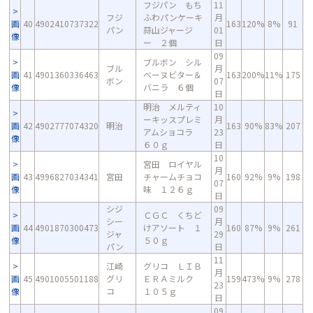
フジパン もち
11
フジ
ふわパンケーキ
月
画
40
4902410737322
163
120%
8%
91
パン
蒜山ジャージ
01
像
ー ２個
日
09
ブルボン シル
ブル
月
画
41
4901360336463
ベーヌビター＆
163
200%
11%
175
ボン
07
像
バニラ ６個
日
明治 メルティ
10
ーキッスプレミ
月
画
42
4902777074320
明治
163
90%
83%
207
アムショコラ
23
像
６０ｇ
日
10
宮田 ロイヤル
月
画
43
4996827034341
宮田
チャームチョコ
160
92%
9%
198
07
像
味 １２６ｇ
日
シジ
09
ＣＧＣ くちど
シー
月
画
44
4901870300473
けアソート １
160
87%
9%
261
ジャ
29
像
５０ｇ
パン
日
11
江崎
グリコ ＬＩＢ
月
画
45
4901005501188
グリ
ＥＲＡミルク
159
473%
9%
278
23
像
コ
１０５ｇ
日
09