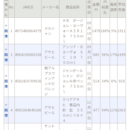
出
PI
像
金額
販売
平均
No.
JANCD
メーカー名
商品名称
現
前週
か
PI
店率
売価
日
比
も
ＡＢ ボージ
09
ョレ・ヌーヴ
メルシ
月
画
1
4973480864379
ォーＡＩＲ１
1479
188%
5%
1911
ャン
19
像
９ ７５０ｍ
日
ｌ
アンリＦ・Ｂ
09
アサヒ
ヌーヴォ Ｓ
月
画
2
4904230060338
685
96%
17%
1699
ビール
Ｃ １９ ７
23
像
５０ｍｌ
日
南アル
ジャンポール
プスワ
11
シャン ボジ
インア
月
画
3
4582410709026
ョレＮ赤ペッ
514
34%
6%
918
ンドビ
21
像
ト ７５０ｍ
バレッ
日
ｌ
ジ
クリアアサ
11
ヒ 景品内
アサヒ
月
画
4
4901004049186
封 缶 ３５
477
94%
11%
2415
ビール
09
像
０ｍｌ×６×
日
４
サント
11