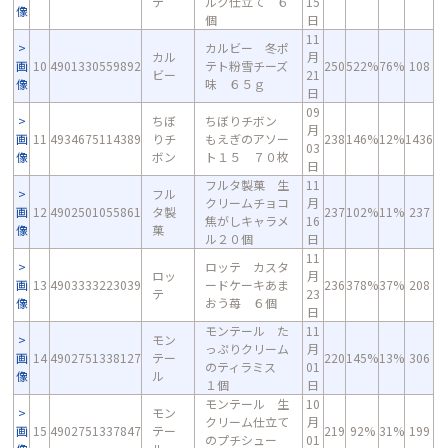
テ
ルク仕立て ６
15
像
個
日
11
カルビー 冬ポ
カル
月
画
10
4901330559892
テト粉雪チーズ
250
522%
76%
108
ビー
21
像
味 ６５ｇ
日
09
ちぼ
ちぼりチボン
月
画
11
4934675114389
りチ
もえぎのアソー
238
146%
12%
1436
03
像
ボン
ト１５ ７０枚
日
フルタ製菓 生
11
フル
クリームチョコ
月
画
12
4902501055861
タ製
237
102%
11%
237
焦がしキャラメ
16
像
菓
ル２０個
日
11
ロッテ カスタ
ロッ
月
画
13
4903333223039
ードケーキあま
236
378%
37%
208
テ
23
像
おう苺 ６個
日
モンテール た
11
モン
っぷりクリーム
月
画
14
4902751338127
テー
220
145%
13%
306
のティラミス
01
像
ル
１個
日
モンテール 生
10
モン
クリーム仕立て
月
画
15
4902751337847
テー
219
92%
31%
199
のプチシュー
01