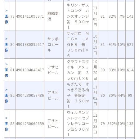
キリン・ザス
11
トロング カ
麒麟麦
月
画
79
4901411096971
シスオレンジ
81
82%
7%
141
酒
09
像
缶 ５００ｍ
日
ｌ
サッポロ Ｍ
10
サッポ
ＥＧＡ ＬＡ
月
画
80
4901880895617
ロビー
ＧＥＲ 缶
81
91%
10%
621
19
像
ル
３５０ｍｌ×
日
６
クラフトスタ
10
アサヒ
イル アメリ
月
画
81
4901004048417
80
93%
10%
614
ビール
カン 缶 ３
20
像
５０ｍｌ×６
日
もぎたて す
11
っきり香る柚
アサヒ
月
画
82
4904230059486
子 冬限定
80
80%
44%
99
ビール
02
像
缶 ３５０ｍ
日
ｌ
ウィルキンソ
11
ンドライセブ
アサヒ
月
画
83
4904230060659
ンレモンコー
79
362%
10%
138
ビール
23
像
ラ缶５００ｍ
日
ｌ