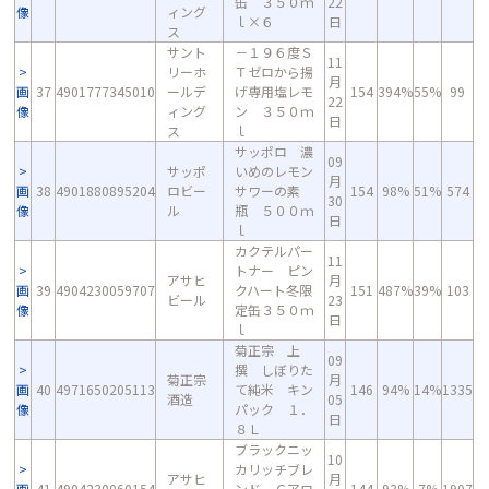
缶 ３５０ｍ
22
像
ィング
ｌ×６
日
ス
サント
－１９６度Ｓ
11
リーホ
Ｔゼロから揚
月
画
37
4901777345010
ールデ
げ専用塩レモ
154
394%
55%
99
22
像
ィング
ン ３５０ｍ
日
ス
ｌ
サッポロ 濃
09
サッポ
いめのレモン
月
画
38
4901880895204
ロビー
サワーの素
154
98%
51%
574
30
像
ル
瓶 ５００ｍ
日
ｌ
カクテルパー
11
トナー ピン
アサヒ
月
画
39
4904230059707
クハート冬限
151
487%
39%
103
ビール
23
像
定缶３５０ｍ
日
ｌ
菊正宗 上
09
撰 しぼりた
菊正宗
月
画
40
4971650205113
て純米 キン
146
94%
14%
1335
酒造
05
像
パック １．
日
８Ｌ
ブラックニッ
10
カリッチブレ
アサヒ
月
画
41
4904230060154
ンド Ｃアロ
144
93%
7%
1907