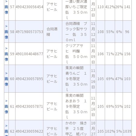
ー濃い贅沢濃
アサヒ
月
画
57
4904230056454
厚いちご限定
110
412%
26%
141
ビール
23
像
缶 ３５０ｍ
日
ｌ
合同酒精 ブ
11
合同酒
ラック梨サワ
月
画
58
4971980573753
108
55%
6%
96
精
ー 缶 ３５
12
像
０ｍｌ
日
クリアアサ
11
アサヒ
ヒ 吟醸
月
画
59
4901004048677
106
71%
22%
156
ビール
缶 ５００ｍ
09
像
ｌ
日
果実の瞬間
11
青りんご １
アサヒ
月
画
60
4904230057895
９冬限定
105
69%
47%
103
ビール
16
像
缶 ３５０ｍ
日
ｌ
果実の瞬間
11
あまおう １
アサヒ
月
画
61
4904230057871
９冬限定
105
69%
55%
102
ビール
16
像
缶 ３５０ｍ
日
ｌ
かのか 焼き
10
アサヒ
芋 ２５度
月
画
62
4904230059622
105
102%
5%
1039
ビール
甲乙 紙パッ
27