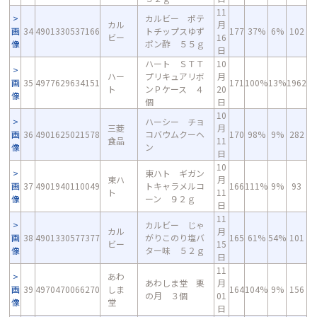
11
カルビー ポテ
カル
月
画
34
4901330537166
トチップスゆず
177
37%
6%
102
ビー
16
像
ポン酢 ５５ｇ
日
ハート ＳＴＴ
10
ハー
プリキュアリボ
月
画
35
4977629634151
171
100%
13%
1962
ト
ンＰケース ４
20
像
個
日
10
ハーシー チョ
三菱
月
画
36
4901625021578
コバウムクーヘ
170
98%
9%
282
食品
11
像
ン
日
10
東ハト ギガン
東ハ
月
画
37
4901940110049
トキャラメルコ
166
111%
9%
93
ト
11
像
ーン ９２ｇ
日
11
カルビー じゃ
カル
月
画
38
4901330577377
がりこのり塩バ
165
61%
54%
101
ビー
15
像
ター味 ５２ｇ
日
11
あわ
あわしま堂 栗
月
画
39
4970470066270
しま
164
104%
9%
156
の月 ３個
01
像
堂
日