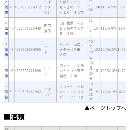
ちぼ
ちぼりチボン
月
画
46
4934675114372
りチ
もえぎのアソー
158
118%
5%
990
06
像
ボン
ト１０ ４０枚
日
11
田口食品 あま
田口
月
画
47
4582496619448
おう苺のワッフ
157
112%
8%
184
食品
01
像
ル ４個
日
10
ハート 仮面ラ
ハー
月
画
48
4977629634069
イダーバス缶
153
105%
15%
1469
ト
20
像
３個
日
10
ロッテ ポケモ
ロッ
月
画
49
4903333222896
ンキャリー菓子
151
102%
13%
1472
テ
26
像
詰合 １個
日
10
クリート セレ
イタ
月
画
50
8003535061852
クションクリス
151
122%
12%
422
リア
18
像
ピー ２５０ｇ
日
▲ページトップへ
■酒類
画