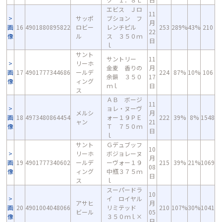
エビス Ｊロ
11
サッポ
ブション フ
月
画
16
4901880895822
ロビー
レンチピル
253
289%
43%
210
22
像
ル
ス ３５０ｍ
日
ｌ
サント
サントリー
11
リーホ
金麦 香りの
月
画
17
4901777344686
ールデ
224
87%
10%
106
余韻 ３５０
17
像
ィング
ｍｌ
日
ス
ＡＢ ボージ
11
ョレ・ヌーヴ
メルシ
月
画
18
4973480864454
ォー１９ＰＥ
222
39%
8%
1548
ャン
21
像
Ｔ ７５０ｍ
日
ｌ
サント
Ｇデュブッフ
10
リーホ
ボジョレーヌ
月
画
19
4901777340602
ールデ
ーヴォー１９
215
39%
21%
1069
08
像
ィング
中瓶３７５ｍ
日
ス
ｌ
スーパードラ
10
イ ロイヤル
アサヒ
月
画
20
4901004048066
リミテッド
210
107%
30%
1041
ビール
05
像
３５０ｍｌ×
日