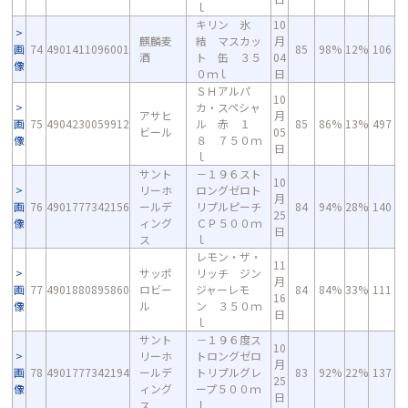
ｌ
キリン 氷
10
麒麟麦
結 マスカッ
月
画
74
4901411096001
85
98%
12%
106
酒
ト 缶 ３５
04
像
０ｍｌ
日
ＳＨアルパ
10
カ・スペシャ
アサヒ
月
画
75
4904230059912
ル 赤 １
85
86%
13%
497
ビール
05
像
８ ７５０ｍ
日
ｌ
サント
－１９６スト
10
リーホ
ロングゼロト
月
画
76
4901777342156
ールデ
リプルピーチ
84
94%
28%
140
25
像
ィング
ＣＰ５００ｍ
日
ス
ｌ
レモン・ザ・
11
サッポ
リッチ ジン
月
画
77
4901880895860
ロビー
ジャーレモ
84
84%
33%
111
16
像
ル
ン ３５０ｍ
日
ｌ
サント
－１９６度ス
10
リーホ
トロングゼロ
月
画
78
4901777342194
ールデ
トリプルグレ
83
92%
22%
137
25
像
ィング
ープ５００ｍ
日
ス
ｌ