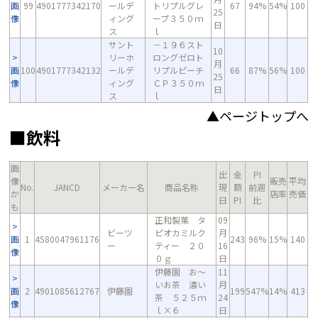
画
99
4901777342170
ールデ
トリプルグレ
67
94%
54%
100
25
像
ィング
ープ３５０ｍ
日
ス
ｌ
サント
－１９６スト
10
リーホ
ロングゼロト
月
画
100
4901777342132
ールデ
リプルピーチ
66
87%
56%
100
25
像
ィング
ＣＰ３５０ｍ
日
ス
ｌ
▲ページトップへ
■飲料
画
出
金
PI
像
販売
平均
No.
JANCD
メーカー名
商品名称
現
額
前週
か
店率
売価
日
PI
比
も
正和製菓 タ
09
ビーツ
ピオカミルク
月
画
1
4580047961176
243
96%
15%
140
ー
ティー ２０
16
像
０ｇ
日
伊藤園 お～
11
いお茶 濃い
月
画
2
4901085612767
伊藤園
199
547%
14%
413
茶 ５２５ｍ
24
像
ｌ×６
日