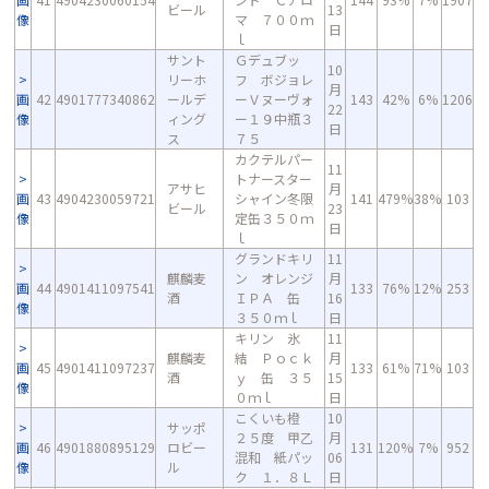
ビール
13
像
マ ７００ｍ
日
ｌ
サント
Ｇデュブッ
10
リーホ
フ ボジョレ
月
画
42
4901777340862
ールデ
ーＶヌーヴォ
143
42%
6%
1206
22
像
ィング
ー１９中瓶３
日
ス
７５
カクテルパー
11
トナースター
アサヒ
月
画
43
4904230059721
シャイン冬限
141
479%
38%
103
ビール
23
像
定缶３５０ｍ
日
ｌ
グランドキリ
11
麒麟麦
ン オレンジ
月
画
44
4901411097541
133
76%
12%
253
酒
ＩＰＡ 缶
16
像
３５０ｍｌ
日
キリン 氷
11
麒麟麦
結 Ｐｏｃｋ
月
画
45
4901411097237
133
61%
71%
103
酒
ｙ 缶 ３５
15
像
０ｍｌ
日
こくいも橙
10
サッポ
２５度 甲乙
月
画
46
4901880895129
ロビー
131
120%
7%
952
混和 紙パッ
06
像
ル
ク １．８Ｌ
日