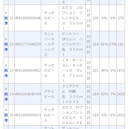
６
エビス Ｊロ
11
サッポ
ブション フ
月
画
21
4901880895846
ロビー
レンチピル
205
0%
8%
278
24
像
ル
ス ５００ｍ
日
ｌ
サント
サントリー
10
リーホ
ほろよい ハ
月
画
22
4901777344259
ールデ
ピクルサワー
204
81%
27%
101
03
像
ィング
缶 ３５０ｍ
日
ス
ｌ
ＬＲ ボージ
10
サッポ
ョレ・ヌーボ
月
画
23
4901880894962
ロビー
ー１９ プレ
201
46%
5%
1872
19
像
ル
ス ７５０ｍ
日
ｌ
クリアアサ
11
アサヒ
ヒ 吟醸
月
画
24
4901004048769
184
92%
7%
2430
ビール
缶 ３５０ｍ
10
像
ｌ×６×４
日
ヱビス ロブ
11
サッポ
ションフレン
月
画
25
4901880895853
ロビー
184
0%
6%
1602
チピルス ５
25
像
ル
００ｍｌ×６
日
サント
サントリー