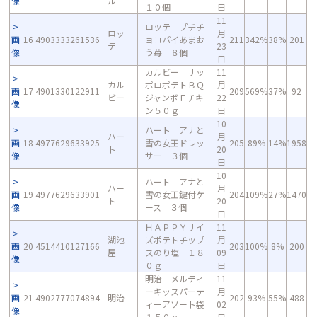
像
ル
１０個
日
11
ロッテ プチチ
ロッ
月
画
16
4903333261536
ョコパイあまお
211
342%
38%
201
テ
23
像
う苺 ８個
日
カルビー サッ
11
カル
ポロポテトＢＱ
月
画
17
4901330122911
209
569%
37%
92
ビー
ジャンボＦチキ
22
像
ン５０ｇ
日
10
ハート アナと
ハー
月
画
18
4977629633925
雪の女王ドレッ
205
89%
14%
1958
ト
20
像
サー ３個
日
10
ハート アナと
ハー
月
画
19
4977629633901
雪の女王鍵付ケ
204
109%
27%
1470
ト
20
像
ース ３個
日
ＨＡＰＰＹサイ
11
湖池
ズポテトチップ
月
画
20
4514410127166
203
100%
8%
200
屋
スのり塩 １８
09
像
０ｇ
日
明治 メルティ
11
ーキッスパーテ
月
画
21
4902777074894
明治
202
93%
55%
488
ィーアソート袋
02
像
１５０ｇ
日