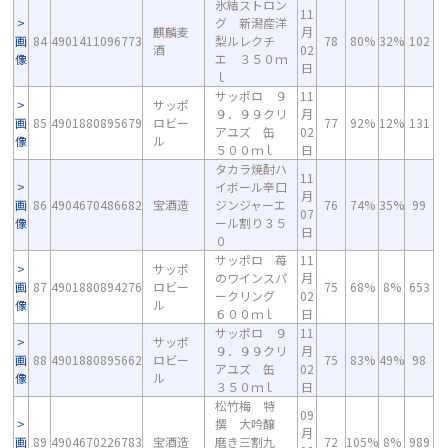
氷結ストロン
11
グ 新潟産洋
麒麟麦
月
画
84
4901411096773
梨ルレクチ
78
80%
32%
102
酒
02
像
エ ３５０ｍ
日
ｌ
サッポロ ９
11
サッポ
９．９９クリ
月
画
85
4901880895679
ロビー
77
92%
12%
131
アユズ 缶
02
像
ル
５００ｍｌ
日
タカラ焼酎ハ
11
イボール辛口
月
画
86
4904670486682
宝酒造
ジンジャーエ
76
74%
35%
99
07
像
ール割り３５
日
０
サッポロ 苺
11
サッポ
のワインスパ
月
画
87
4901880894276
ロビー
75
68%
8%
653
ークリング
02
像
ル
６００ｍｌ
日
サッポロ ９
11
サッポ
９．９９クリ
月
画
88
4901880895662
ロビー
75
83%
49%
98
アユズ 缶
02
像
ル
３５０ｍｌ
日
松竹梅 特
09
撰 大吟醸
月
画
89
4904670226783
宝酒造
磨き三割九
72
105%
8%
989