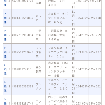
画
3
4520075009778
の極み ＹＨ－
355
105%
6%
2345
風庵
03
像
４０Ｈ
日
11
カルビー 冬ポ
カル
月
画
4
4901330559885
テト粉雪ソルト
325
496%
77%
108
ビー
21
像
味 ６５ｇ
日
10
三河
三河屋製菓 え
月
画
5
4902733906894
屋製
び海鮮 大袋
264
232%
7%
259
16
像
菓
１４０ｇ
日
10
フル
フルタ製菓 チ
月
画
6
4902501209677
タ製
ョコエッグＨキ
263
88%
43%
197
17
像
菓
ティ ２０ｇ
日
森永製菓 白い
11
森永
ダースクリーム
月
画
7
4902888242151
254
759%
34%
153
製菓
サンドクッキ
23
像
ー ８個
日
ブルボン ミニ
11
ブル
ミルフィーユシ
月
画
8
4901360336333
254
453%
27%
261
ボン
ョコラ １１０
23
像
ｇ
日
ロッテ 冬のチ
11
ロッ
ョコパイ深みミ
月
画
9
4903333281749
253
65%
63%
205