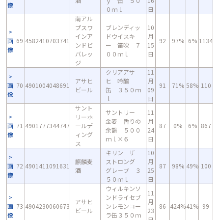
酒
ｙ 缶 ５０
16
像
０ｍｌ
日
南アル
プスワ
ブレンディッ
10
インア
ドウイスキ
月
画
69
4582410703741
92
97%
6%
1134
ンドビ
ー 笛吹 ７
15
像
バレッ
００ｍｌ
日
ジ
クリアアサ
11
アサヒ
ヒ 吟醸
月
画
70
4901004048691
91
71%
58%
110
ビール
缶 ３５０ｍ
09
像
ｌ
日
サント
サントリー
11
リーホ
金麦 香りの
月
画
71
4901777344747
ールデ
87
0%
6%
867
余韻 ５００
24
像
ィング
ｍｌ×６
日
ス
キリン ザ
10
麒麟麦
ストロング
月
画
72
4901411091631
87
98%
49%
100
酒
グレ－プ ３
25
像
５０ｍｌ
日
ウィルキンソ
11
ンドライセブ
アサヒ
月
画
73
4904230060673
ンレモンコー
86
424%
41%
99
ビール
23
像
ラ缶３５０ｍ
日