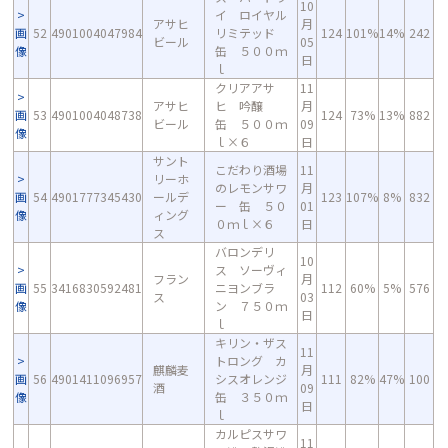
10
イ ロイヤル
アサヒ
月
画
52
4901004047984
リミテッド
124
101%
14%
242
ビール
05
像
缶 ５００ｍ
日
ｌ
クリアアサ
11
アサヒ
ヒ 吟醸
月
画
53
4901004048738
124
73%
13%
882
ビール
缶 ５００ｍ
09
像
ｌ×６
日
サント
こだわり酒場
11
リーホ
のレモンサワ
月
画
54
4901777345430
ールデ
123
107%
8%
832
ー 缶 ５０
01
像
ィング
０ｍｌ×６
日
ス
バロンデリ
10
ス ソーヴィ
フラン
月
画
55
3416830592481
ニヨンブラ
112
60%
5%
576
ス
03
像
ン ７５０ｍ
日
ｌ
キリン・ザス
11
トロング カ
麒麟麦
月
画
56
4901411096957
シスオレンジ
111
82%
47%
100
酒
09
像
缶 ３５０ｍ
日
ｌ
カルピスサワ
11