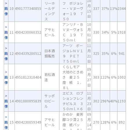
10
リーホ
フ ボジョレ
月
画
10
4901777340855
ールデ
ー・Ｖヌーヴ
337
37%
13%
2344
15
像
ィング
ォー１９ ７
日
ス
５０
アンリＦ・Ｂ
10
アサヒ
ＶヌーヴォＳ
月
画
11
4904230060352
330
34%
5%
1918
ビール
Ｃ １９ ７
01
像
５０ｍｌ
日
アーツ ボー
11
日本酒
ジョレＮＶ１
月
画
12
4904339200512
325
35%
6%
941
類販売
９ ＰＥＴ
21
像
７５０ｍｌ
日
くらしモア
09
大地のときめ
若松酒
月
画
13
4951812310404
き 麦２５
303
122%
6%
1002
造
27
像
度 紙 １．
日
８Ｌ
ヱビス ロブ
11
サッポ
ションフレン
月
画
14
4901880895839
ロビー
302
296%
40%
1193
チピルス ３
23
像
ル
５０ｍｌ×６
日
かのか 麦芳
09
アサヒ
醇コク深２５
月
画
15
4904230059349
270
128%
6%
892
ビール
度 紙パッ
14
像
ク １．８Ｌ
日