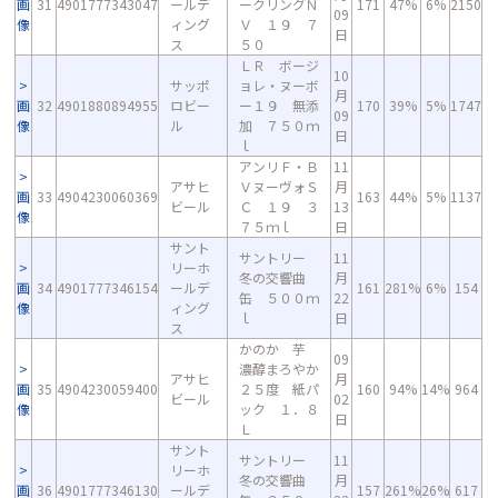
画
31
4901777343047
ールデ
ークリングＮ
171
47%
6%
2150
09
像
ィング
Ｖ １９ ７
日
ス
５０
ＬＲ ボージ
10
サッポ
ョレ・ヌーボ
月
画
32
4901880894955
ロビー
ー１９ 無添
170
39%
5%
1747
09
像
ル
加 ７５０ｍ
日
ｌ
アンリＦ・Ｂ
11
アサヒ
ＶヌーヴォＳ
月
画
33
4904230060369
163
44%
5%
1137
ビール
Ｃ １９ ３
13
像
７５ｍｌ
日
サント
サントリー
11
リーホ
冬の交響曲
月
画
34
4901777346154
ールデ
161
281%
6%
154
缶 ５００ｍ
22
像
ィング
ｌ
日
ス
かのか 芋
09
濃醇まろやか
アサヒ
月
画
35
4904230059400
２５度 紙パ
160
94%
14%
964
ビール
02
像
ック １．８
日
Ｌ
サント
サントリー
11
リーホ
冬の交響曲
月
画
36
4901777346130
ールデ
157
261%
26%
617