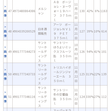
ＡＢ ボージ
11
ョレ・ヌーヴ
メルシ
月
画
47
4973480864386
ォー１９ハー
130
42%
6%
1163
ャン
21
像
フ ３７５ｍ
日
ｌ
アーツ ボー
11
日本酒
ジョレＮＶ１
月
画
48
4904339200529
127
39%
10%
614
類販売
９ ＰＥＴ
21
像
３７５ｍｌ
日
サント
サントリー
10
リーホ
ほろよいミッ
月
画
49
4901777344273
ールデ
クスフルーツ
126
94%
41%
101
03
像
ィング
缶 ３５０ｍ
日
ス
ｌ
サント
トリスハイボ
11
リーホ
－ルジンジャ
月
画
50
4901777343733
ールデ
125
313%
22%
139
ーエール ３
22
像
ィング
５０ｍｌ
日
ス
サント
サントリー
11
リーホ
冬の交響曲
月
画
51
4901777346116
ールデ
124
330%
27%
112
缶 ３５０ｍ
22
像
ィング
ｌ
日
ス
スーパードラ