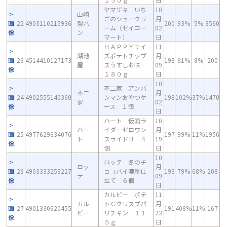
ヤマザキ いち
10
山崎
ごのシュークリ
月
画
22
4903110215936
製パ
200
93%
5%
3560
ーム（セイコー
02
像
ン
マート）
日
ＨＡＰＰＹサイ
11
湖池
ズポテトチップ
月
画
23
4514410127173
198
91%
8%
200
屋
スうすしお味
09
像
１８０ｇ
日
10
不二家 アンパ
不二
月
画
24
4902555140360
ンマンおやつケ
198
102%
37%
1470
家
02
像
ース １個
日
ハート 仮面ラ
10
ハー
イダーゼロワン
月
画
25
4977629634076
197
99%
11%
1956
ト
スライドＢ ４
19
像
個
日
10
ロッテ 冬のチ
ロッ
月
画
26
4903333253227
ョコパイ濃厚仕
193
79%
68%
208
テ
09
像
立て ６個
日
カルビー ポテ
11
カル
トＣクリスプパ
月
画
27
4901330620455
191
408%
11%
167
ビー
リチキン １１
23
像
５ｇ
日