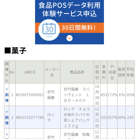
■菓子
画
出
金
PI
像
メーカー
販売
平均
No.
JANCD
商品名称
現
額
前週
か
名
店率
売価
日
PI
比
も
10
京竹風庵 ラバ
京竹
月
画
1
4520075009662
ンヴェント Ｌ
655
173%
6%
2558
風庵
28
像
ＢＤ－４０Ｈ
日
ロッテ チョコ
11
ロッ
を味わうパイの
月
画
2
4903333277766
535
357%
30%
239
テ
実シェアパック
21
像
１３３ｇ
日
11
京竹風庵 和菓
京竹
月