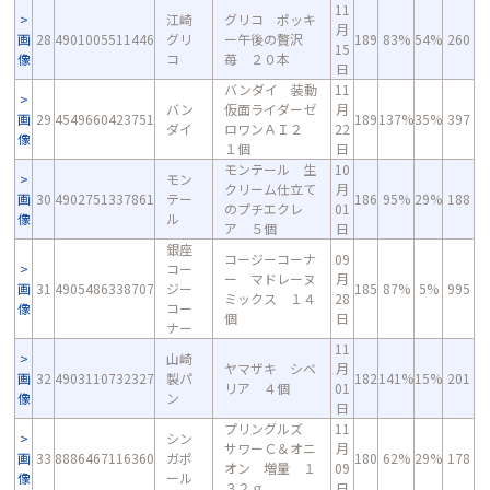
11
江崎
グリコ ポッキ
月
画
28
4901005511446
グリ
ー午後の贅沢
189
83%
54%
260
15
像
コ
苺 ２０本
日
バンダイ 装動
11
バン
仮面ライダーゼ
月
画
29
4549660423751
189
137%
35%
397
ダイ
ロワンＡＩ２
22
像
１個
日
モンテール 生
10
モン
クリーム仕立て
月
画
30
4902751337861
テー
186
95%
29%
188
のプチエクレ
01
像
ル
ア ５個
日
銀座
コージーコーナ
09
コー
ー マドレーヌ
月
画
31
4905486338707
ジー
185
87%
5%
995
ミックス １４
28
像
コー
個
日
ナー
11
山崎
ヤマザキ シベ
月
画
32
4903110732327
製パ
182
141%
15%
201
リア ４個
01
像
ン
日
プリングルズ
11
シン
サワーＣ＆オニ
月
画
33
8886467116360
ガポ
180
62%
29%
178
オン 増量 １
09
像
ール
３２ｇ
日