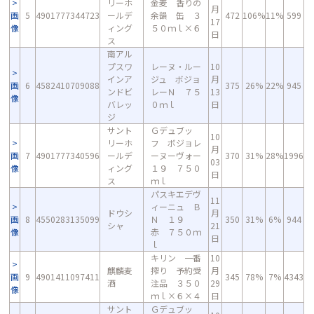
リーホ
金麦 香りの
月
画
5
4901777344723
ールデ
余韻 缶 ３
472
106%
11%
599
17
像
ィング
５０ｍｌ×６
日
ス
南アル
プスワ
レーヌ・ルー
10
インア
ジュ ボジョ
月
画
6
4582410709088
375
26%
22%
945
ンドビ
レーＮ ７５
13
像
バレッ
０ｍｌ
日
ジ
サント
Ｇデュブッ
10
リーホ
フ ボジョレ
月
画
7
4901777340596
ールデ
ーヌーヴォー
370
31%
28%
1996
03
像
ィング
１９ ７５０
日
ス
ｍｌ
パスキエデヴ
11
ィーニュ Ｂ
ドウシ
月
画
8
4550283135099
Ｎ １９
350
31%
6%
944
シャ
21
像
赤 ７５０ｍ
日
ｌ
キリン 一番
10
麒麟麦
搾り 予約受
月
画
9
4901411097411
345
78%
7%
4343
酒
注品 ３５０
29
像
ｍｌ×６×４
日
サント
Ｇデュブッ