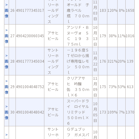
11
リーホ
オールド 子
月
画
26
4901777345317
ールデ
歳ラベル
183
120%
8%
1658
03
像
ィング
瓶 ７００ｍ
日
ス
ｌ
アンリＦ・Ｂ
10
アサヒ
ヌーヴォ Ｓ
月
画
27
4904230060345
179
38%
11%
1016
ビール
Ｃ １９ ３
13
像
７５ｍｌ
日
サント
－１９６度Ｓ
11
リーホ
Ｔゼロから揚
月
画
28
4901777345034
ールデ
げ専用塩レモ
176
321%
20%
139
22
像
ィング
ン ５００ｍ
日
ス
ｌ
クリアアサ
11
アサヒ
ヒ 吟醸
月
画
29
4901004048752
175
73%
53%
613
ビール
缶 ３５０ｍ
09
像
ｌ×６
日
スーパードラ
10
イ ロイヤル
アサヒ
月
画
30
4901004048042
リミテッド
173
109%
7%
1370
ビール
05
像
５００ｍｌ×
日
６
サント
Ｇデュブッ
10
リーホ
フ ガメスパ
月