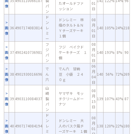
画
35
4903110066187
製
141
122%
14%
96
たオールドファ
01
像
パ
ッション
日
ン
ド
ドンレミー 林
08
ン
檎のタルト＆Ｎ
月
画
36
4907174083814
レ
140
105%
24%
218
Ｙチーズケーキ
01
像
ミ
１個
日
ー
フ
08
フジ ベイクド
ジ
月
画
37
4902410736981
ケーキチーズ １
140
193%
8%
90
パ
01
像
個
ン
日
06
で
でん六 甘納
月
画
38
4901930016696
ん
豆 小袋 ２４
140
56%
72%
269
04
像
六
０ｇ
日
山
08
崎
ヤマザキ モッ
月
画
39
4903110084037
製
チクリームドー
139
107%
43%
87
15
像
パ
ナツ
日
ン
ド
08
ン
ドンレミー 大
月
画
40
4907174084194
レ
人のバスク風チ
138
120%
22%
180
01
像
ミ
ーズケーキ １個
日