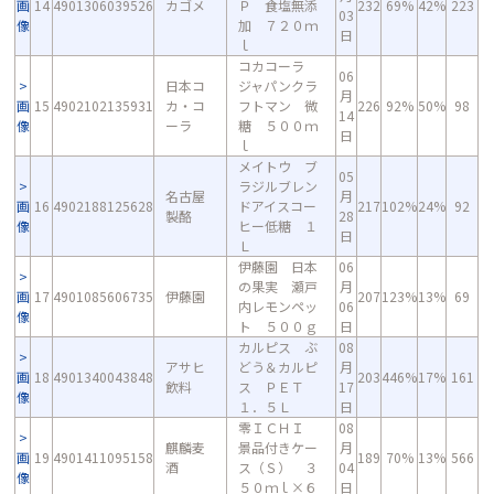
画
14
4901306039526
カゴメ
Ｐ 食塩無添
232
69%
42%
223
03
像
加 ７２０ｍ
日
ｌ
コカコーラ
06
日本コ
ジャパンクラ
月
画
15
4902102135931
カ・コ
フトマン 微
226
92%
50%
98
14
像
ーラ
糖 ５００ｍ
日
ｌ
メイトウ ブ
05
ラジルブレン
名古屋
月
画
16
4902188125628
ドアイスコー
217
102%
24%
92
製酪
28
像
ヒー低糖 １
日
Ｌ
伊藤園 日本
06
の果実 瀬戸
月
画
17
4901085606735
伊藤園
207
123%
13%
69
内レモンペッ
06
像
ト ５００ｇ
日
カルピス ぶ
08
アサヒ
どう＆カルピ
月
画
18
4901340043848
203
446%
17%
161
飲料
ス ＰＥＴ
17
像
１．５Ｌ
日
零ＩＣＨＩ
08
麒麟麦
景品付きケー
月
画
19
4901411095158
189
70%
13%
566
酒
ス（Ｓ） ３
04
像
５０ｍｌ×６
日