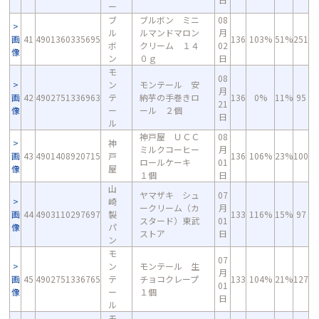
ー
ブ
ブルボン ミニ
08
ル
ルマンドマロン
月
画
41
4901360335695
136
103%
51%
251
ボ
クリーム １４
02
像
ン
０ｇ
日
モ
08
ン
モンテール 安
月
画
42
4902751336963
テ
納芋の手巻きロ
136
0%
11%
95
21
像
ー
ール ２個
日
ル
神戸屋 ＵＣＣ
08
神
ミルクコーヒー
月
画
43
4901408920715
戸
136
106%
23%
100
ロールケーキ
01
像
屋
１個
日
山
ヤマザキ シュ
07
崎
ークリーム（カ
月
画
44
4903110297697
製
133
116%
15%
97
スタード）東武
01
像
パ
ストア
日
ン
モ
07
ン
モンテール 生
月
画
45
4902751336765
テ
チョコクレープ
133
104%
21%
127
01
像
ー
１個
日
ル
モ