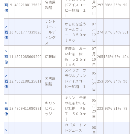
名古屋
月
画
9
4902188125635
ドアイスコー
297
98%
35%
90
製酪
27
像
ヒー無糖 １
日
Ｌ
サント
からだを想う
07
リーホ
オ－ルフリ
月
画
10
4901777339026
ールデ
274
87%
54%
561
ー ３５０ｍ
12
像
ィング
ｌ×６
日
ス
伊藤園 お～
07
いお茶 緑
月
画
11
4901085609200
伊藤園
265
136%
6%
404
茶 ５２５ｍ
19
像
ｌ×６
日
メイラク ブ
05
ラジルブレン
名古屋
月
画
12
4902188125611
ドアイスコー
253
96%
34%
90
製酪
27
像
ヒー加糖 １
日
Ｌ
キリン 午後
05
キリン
の紅茶おいし
月
画
13
4909411080891
ビバレ
い無糖 ＰＥ
233
93%
71%
78
29
像
ッジ
Ｔ ５００ｍ
日
ｌ
カゴメ トマ
08
トジュース
月