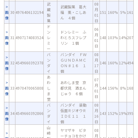
武
08
武蔵製菓 葛大
蔵
月
画
30
4976406132194
福 栗・こしあ
151
160%
5%
161
製
01
像
ん ４個
菓
日
ド
06
ン
ドンレミー ふ
月
画
31
4907174083524
レ
わとろスフレプ
148
103%
14%
207
01
像
ミ
リン １個
日
ー
バ
バンダイ ＦＷ
08
ン
ＧＵＮＤＡＭＣ
月
画
32
4549660392378
146
160%
12%
494
ダ
ＯＮ♯１６ １
17
像
イ
個
日
あ
07
わ
あわしま堂 京
月
画
33
4970470065808
し
都伏見 酒まん
144
156%
8%
168
01
像
ま
じゅう ６個
日
堂
バ
バンダイ 装動
08
ン
仮面ＲジオウＲ
月
画
34
4549660392866
143
152%
19%
395
ダ
ＩＤＥ１１ １
16
像
イ
個
日
山
ヤマザキ ビタ
08
崎
ーチョコをかけ
月