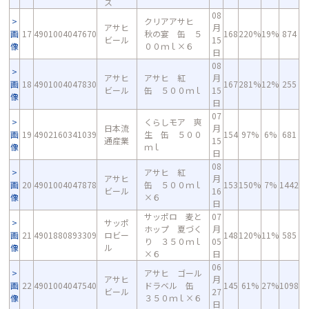
ス
08
クリアアサヒ
アサヒ
月
画
17
4901004047670
秋の宴 缶 ５
168
220%
19%
874
ビール
15
像
００ｍｌ×６
日
08
アサヒ
アサヒ 紅
月
画
18
4901004047830
167
281%
12%
255
ビール
缶 ５００ｍｌ
15
像
日
07
くらしモア 爽
日本流
月
画
19
4902160341039
生 缶 ５００
154
97%
6%
681
通産業
15
像
ｍｌ
日
08
アサヒ 紅
アサヒ
月
画
20
4901004047878
缶 ５００ｍｌ
153
150%
7%
1442
ビール
16
像
×６
日
サッポロ 麦と
07
サッポ
ホップ 夏づく
月
画
21
4901880893309
ロビー
148
120%
11%
585
り ３５０ｍｌ
05
像
ル
×６
日
06
アサヒ ゴール
アサヒ
月
画
22
4901004047540
ドラベル 缶
145
61%
27%
1098
ビール
27
像
３５０ｍｌ×６
日