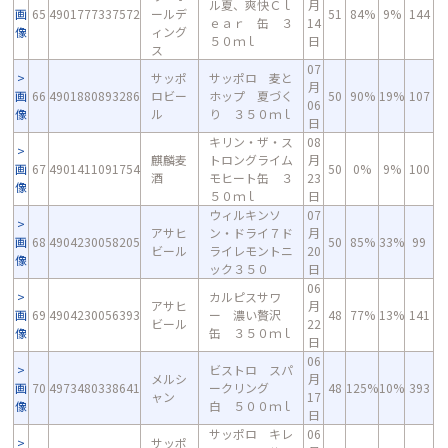
ル夏、爽快Ｃｌ
月
画
65
4901777337572
ールデ
51
84%
9%
144
ｅａｒ 缶 ３
14
像
ィング
５０ｍｌ
日
ス
07
サッポ
サッポロ 麦と
月
画
66
4901880893286
ロビー
ホップ 夏づく
50
90%
19%
107
06
像
ル
り ３５０ｍｌ
日
キリン・ザ・ス
08
麒麟麦
トロングライム
月
画
67
4901411091754
50
0%
9%
100
酒
モヒート缶 ３
23
像
５０ｍｌ
日
ウィルキンソ
07
アサヒ
ン・ドライ７ド
月
画
68
4904230058205
50
85%
33%
99
ビール
ライレモントニ
20
像
ック３５０
日
06
カルピスサワ
アサヒ
月
画
69
4904230056393
ー 濃い贅沢
48
77%
13%
141
ビール
22
像
缶 ３５０ｍｌ
日
06
ビストロ スパ
メルシ
月
画
70
4973480338641
ークリング
48
125%
10%
393
ャン
17
像
白 ５００ｍｌ
日
サッポロ キレ
06
サッポ