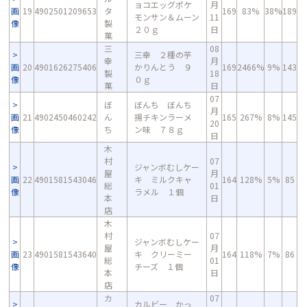
ョコエッグポケ
月
画
19
4902501209653
タ
169
83%
38%
189
モンサン＆ムーン
11
像
製
２０ｇ
日
菓
三
08
三幸 ２種の芋
幸
月
画
20
4901626275406
かりんとう ９
169
2466%
9%
143
製
18
像
０ｇ
菓
日
07
ぼ
ぼんち ぼんち
月
画
21
4902450460242
ん
揚チキンラーメ
165
267%
8%
145
20
像
ち
ン味 ７８ｇ
日
木
村
07
ジャンボむしケー
屋
月
画
22
4901581543046
キ ミルクキャ
164
128%
5%
85
総
01
像
ラメル １個
本
日
店
木
村
07
ジャンボむしケー
屋
月
画
23
4901581543640
キ クリーミー
164
118%
7%
86
総
01
像
チーズ １個
本
日
店
カ
07
カルビー かっ