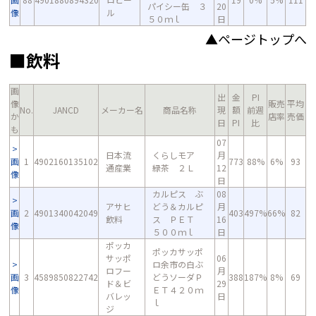
パイシー缶 ３
20
像
ル
５０ｍｌ
日
▲ページトップへ
■飲料
画
出
金
PI
像
販売
平均
No.
JANCD
メーカー名
商品名称
現
額
前週
か
店率
売価
日
PI
比
も
07
日本流
くらしモア
月
画
1
4902160135102
773
88%
6%
93
通産業
緑茶 ２Ｌ
12
像
日
カルピス ぶ
08
アサヒ
どう＆カルピ
月
画
2
4901340042049
403
497%
66%
82
飲料
ス ＰＥＴ
16
像
５００ｍｌ
日
ポッカ
ポッカサッポ
サッポ
06
ロ余市の白ぶ
ロフー
月
画
3
4589850822742
どうソーダＰ
388
187%
8%
69
ド＆ビ
29
像
ＥＴ４２０ｍ
バレッ
日
ｌ
ジ