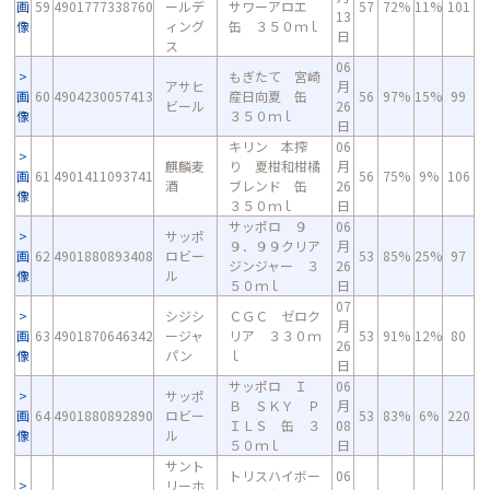
画
59
4901777338760
ールデ
サワーアロエ
57
72%
11%
101
13
像
ィング
缶 ３５０ｍｌ
日
ス
06
もぎたて 宮崎
アサヒ
月
画
60
4904230057413
産日向夏 缶
56
97%
15%
99
ビール
26
像
３５０ｍｌ
日
キリン 本搾
06
麒麟麦
り 夏柑和柑橘
月
画
61
4901411093741
56
75%
9%
106
酒
ブレンド 缶
26
像
３５０ｍｌ
日
サッポロ ９
06
サッポ
９．９９クリア
月
画
62
4901880893408
ロビー
53
85%
25%
97
ジンジャー ３
26
像
ル
５０ｍｌ
日
07
シジシ
ＣＧＣ ゼロク
月
画
63
4901870646342
ージャ
リア ３３０ｍ
53
91%
12%
80
26
像
パン
ｌ
日
サッポロ Ｉ
06
サッポ
Ｂ ＳＫＹ Ｐ
月
画
64
4901880892890
ロビー
53
83%
6%
220
ＩＬＳ 缶 ３
08
像
ル
５０ｍｌ
日
サント
トリスハイボー
06
リーホ