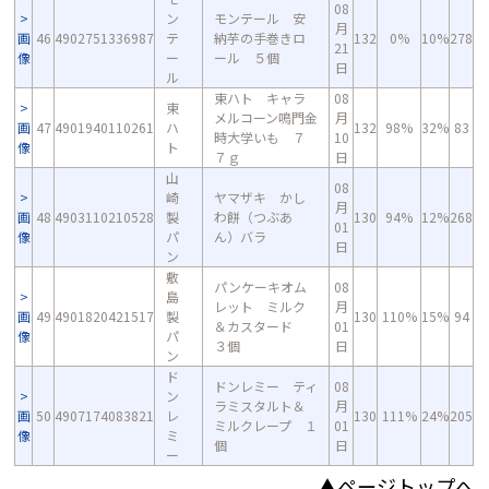
08
ン
モンテール 安
月
画
46
4902751336987
テ
納芋の手巻きロ
132
0%
10%
278
21
像
ー
ール ５個
日
ル
東ハト キャラ
08
東
メルコーン鳴門金
月
画
47
4901940110261
ハ
132
98%
32%
83
時大学いも ７
10
像
ト
７ｇ
日
山
08
崎
ヤマザキ かし
月
画
48
4903110210528
製
わ餅（つぶあ
130
94%
12%
268
01
像
パ
ん）バラ
日
ン
敷
パンケーキオム
08
島
レット ミルク
月
画
49
4901820421517
製
130
110%
15%
94
＆カスタード
01
像
パ
３個
日
ン
ド
ドンレミー ティ
08
ン
ラミスタルト＆
月
画
50
4907174083821
レ
130
111%
24%
205
ミルクレープ １
01
像
ミ
個
日
ー
▲ページトップへ