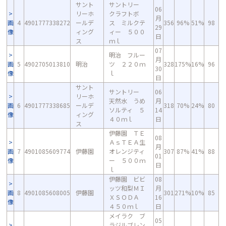
サント
サントリー
06
リーホ
クラフトボ
月
画
4
4901777338272
ールデ
ス ミルクテ
356
96%
51%
98
29
像
ィング
ィー ５００
日
ス
ｍｌ
07
明治 フルー
月
画
5
4902705013810
明治
ツ ２２０ｍ
328
175%
16%
96
30
像
ｌ
日
サント
サントリー
06
リーホ
天然水 うめ
月
画
6
4901777338685
ールデ
318
70%
24%
80
ソルティ ５
14
像
ィング
４０ｍｌ
日
ス
伊藤園 ＴＥ
08
ＡｓＴＥＡ生
月
画
7
4901085609774
伊藤園
オレンジティ
307
87%
41%
88
01
像
ー ５００ｍ
日
ｌ
伊藤園 ビビ
08
ッツ和梨ＭＩ
月
画
8
4901085608005
伊藤園
301
271%
10%
85
ＸＳＯＤＡ
16
像
４５０ｍｌ
日
メイラク ブ
05
ラジルブレン