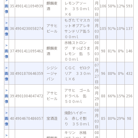
麒麟麦
レモンアソー
月
画
35
4901411094939
106
58%
12%
593
酒
ト ３５０ｍｌ
03
像
×６
日
もぎたてマスカ
08
アサヒ
ットオブアレキ
月
画
36
4904230058274
105
91%
10%
137
ビール
サンドリア缶５
03
像
００ｍｌ
日
氷結ストロン
08
麒麟麦
グ すっぱうま
月
画
37
4901411095462
98
81%
8%
146
酒
レモン 缶 ５
03
像
００ｍｌ
日
07
シジシ
ＣＧＣ ゼロク
月
画
38
4901870646359
ージャ
リア ３３０ｍ
96
88%
8%
432
27
像
パン
ｌ×６
日
06
アサヒ ゴール
アサヒ
月
画
39
4901004047472
ドラベル 缶
88
66%
15%
256
ビール
29
像
５００ｍｌ
日
08
焼酎ハイボー
月
画
40
4904670486057
宝酒造
ル 赤しそ割
85
80%
29%
98
03
像
り ３５０ｍｌ
日
キリン 氷結
08
麒麟麦
はちみつレモ
月