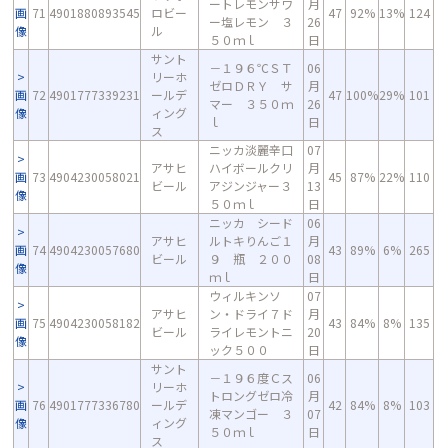
ートレモンサワ
月
画
71
4901880893545
ロビー
47
92%
13%
124
ー塩レモン ３
26
像
ル
５０ｍｌ
日
サント
－１９６℃ＳＴ
06
リーホ
ゼロＤＲＹ サ
月
画
72
4901777339231
ールデ
47
100%
29%
101
マー ３５０ｍ
26
像
ィング
ｌ
日
ス
ニッカ淡麗辛口
07
アサヒ
ハイボールクリ
月
画
73
4904230058021
45
87%
22%
110
ビール
アジンジャー３
13
像
５０ｍｌ
日
ニッカ シード
06
アサヒ
ルトキりんご１
月
画
74
4904230057680
43
89%
6%
265
ビール
９ 瓶 ２００
08
像
ｍｌ
日
ウィルキンソ
07
アサヒ
ン・ドライ７ド
月
画
75
4904230058182
43
84%
8%
135
ビール
ライレモントニ
20
像
ック５００
日
サント
－１９６度Ｃス
06
リーホ
トロングゼロ冷
月
画
76
4901777336780
ールデ
42
84%
8%
103
凍マンゴー ３
07
像
ィング
５０ｍｌ
日
ス