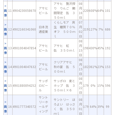
アサヒ 贅沢搾
08
アサヒ
り りんご 期
月
画
11
4904230058670
220
608%
64%
101
ビール
間限定 缶 ３
16
像
５０ｍｌ
日
くらしモア 爽
07
日本流
生 糖質７０％
月
画
12
4902160341060
219
127%
7%
686
通産業
オフ ５００ｍ
02
像
ｌ
日
08
アサヒ
アサヒ 紅
月
画
13
4901004047854
198
430%
45%
192
ビール
缶 ３５０ｍｌ
15
像
日
08
クリアアサヒ
アサヒ
月
画
14
4901004047632
秋の宴 缶 ５
182
361%
23%
153
ビール
15
像
００ｍｌ
日
08
サッポ
サッポロ 麦と
月
画
15
4901880894252
ロビー
ホップ 缶 ３
179
0%
15%
596
22
像
ル
５０ｍｌ×６
日
サント
サントリー ほ
08
リーホ
ろよい はっさ
月
画
16
4901777340572
ールデ
179
64%
39%
99
く 缶 ３５０
01
像
ィング
ｍｌ
日