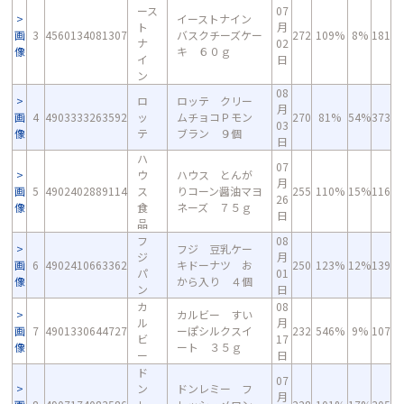
ース
07
イーストナイン
ト
月
画
3
4560134081307
バスクチーズケー
272
109%
8%
181
ナ
02
像
キ ６０ｇ
イ
日
ン
08
ロ
ロッテ クリー
月
画
4
4903333263592
ッ
ムチョコＰモン
270
81%
54%
373
03
像
テ
ブラン ９個
日
ハ
07
ウ
ハウス とんが
月
画
5
4902402889114
ス
りコーン醤油マヨ
255
110%
15%
116
26
像
食
ネーズ ７５ｇ
日
品
フ
08
フジ 豆乳ケー
ジ
月
画
6
4902410663362
キドーナツ お
250
123%
12%
139
パ
01
像
から入り ４個
ン
日
カ
08
カルビー すい
ル
月
画
7
4901330644727
ーぽシルクスイ
232
546%
9%
107
ビ
17
像
ート ３５ｇ
ー
日
ド
07
ン
ドンレミー フ
月