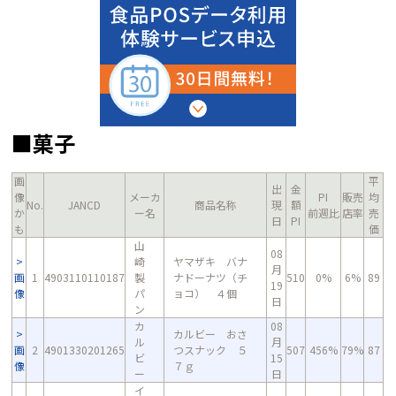
■菓子
画
平
出
金
像
メーカ
PI
販売
均
No.
JANCD
商品名称
現
額
か
ー名
前週比
店率
売
日
PI
も
価
山
08
崎
ヤマザキ バナ
月
画
1
4903110110187
製
ナドーナツ（チ
510
0%
6%
89
19
像
パ
ョコ） ４個
日
ン
カ
08
カルビー おさ
ル
月
画
2
4901330201265
つスナック ５
507
456%
79%
87
ビ
15
像
７ｇ
ー
日
イ