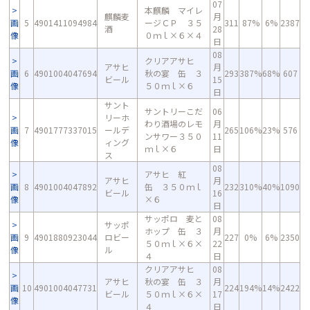
07
本麒麟 マイレ
麒麟麦
月
画
5
4901411094984
ージＣＰ ３５
311
87%
6%
2387
酒
28
像
０ｍｌ×６×４
日
08
クリアアサヒ
アサヒ
月
画
6
4901004047694
秋の宴 缶 ３
293
387%
68%
607
ビール
15
像
５０ｍｌ×６
日
サント
サントリーこだ
06
リーホ
わり酒場のレモ
月
画
7
4901777337015
ールデ
265
106%
23%
576
ンサワー３５０
11
像
ィング
ｍｌ×６
日
ス
08
アサヒ 紅
アサヒ
月
画
8
4901004047892
缶 ３５０ｍｌ
232
310%
40%
1090
ビール
16
像
×６
日
サッポロ 麦と
08
サッポ
ホップ 缶 ３
月
画
9
4901880923044
ロビー
227
0%
6%
2350
５０ｍｌ×６×
22
像
ル
４
日
クリアアサヒ
08
アサヒ
秋の宴 缶 ３
月
画
10
4901004047731
224
194%
14%
2422
ビール
５０ｍｌ×６×
17
像
４
日