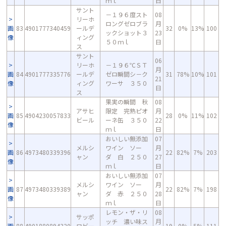
ｍｌ
日
サント
－１９６度スト
08
リーホ
ロングゼロブラ
月
画
83
4901777340459
ールデ
32
0%
13%
100
ックショット３
23
像
ィング
５０ｍｌ
日
ス
サント
06
リーホ
－１９６℃ＳＴ
月
画
84
4901777335776
ールデ
ゼロ瞬間シ－ク
31
78%
10%
101
21
像
ィング
ワーサ ３５０
日
ス
果実の瞬間 秋
08
アサヒ
限定 完熟ピオ
月
画
85
4904230057833
28
0%
11%
102
ビール
ーネ缶 ３５０
22
像
ｍｌ
日
おいしい無添加
07
メルシ
ワイン ソー
月
画
86
4973480339396
22
82%
7%
203
ャン
ダ 白 ２５０
27
像
ｍｌ
日
おいしい無添加
07
メルシ
ワイン ソー
月
画
87
4973480339389
22
82%
7%
198
ャン
ダ 赤 ２５０
28
像
ｍｌ
日
レモン・ザ・リ
08
サッポ
ッチ 濃い味ス
月
画
88
4901880894320
ロビー
19
0%
5%
111