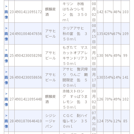
キリン 氷結
08
麒麟麦
はちみつレモ
月
画
23
4901411095172
142
67%
46%
103
酒
ン 缶 ３５０
02
像
ｍｌ
日
08
クリアアサヒ
アサヒ
月
画
24
4901004047656
秋の宴 缶 ３
135
426%
67%
109
ビール
15
像
５０ｍｌ
日
もぎたて マス
08
アサヒ
カットオブアレ
月
画
25
4904230058298
130
96%
49%
99
ビール
キサンドリア３
03
像
５０ｍｌ
日
アサヒ 贅沢搾
08
アサヒ
り りんご 期
月
画
26
4904230058656
130
554%
14%
141
ビール
間限定 缶 ５
17
像
００ｍｌ
日
氷結ストロン
08
麒麟麦
グ すっぱうま
月
画
27
4901411095448
126
70%
49%
102
酒
レモン 缶 ３
02
像
５０ｍｌ
日
07
シジシ
ＣＧＣ 酎ハイ
月
画
28
4901870646410
ージャ
塩レモン ３５
124
75%
12%
85
31
像
パン
０ｍｌ
日