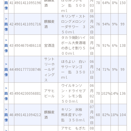
画
41
4901411095196
78
64%
8%
150
酒
ン 缶 ５００
03
像
ｍｌ
日
キリンザ・スト
06
麒麟麦
ロングメロンソ
月
画
42
4901411091716
76
94%
9%
99
酒
ーダサワー ３
26
像
５０ｍｌ
日
タカラ焼酎ハイ
08
ボール大衆酒場
月
画
43
4904670486118
宝酒造
76
91%
6%
138
の赤しそ割り５
04
像
００ｍｌ
日
サント
ほろよい 白い
06
リーホ
サワーマンゴ
月
画
44
4901777338746
ールデ
74
71%
9%
99
ー 缶 ３５０
13
像
ィング
ｍｌ
日
ス
ウイルキンソ
06
アサヒ
ン・ドライセブ
月
画
45
4904230056881
70
102%
14%
136
ビール
ン レモン缶
02
像
５００ｍｌ
日
07
キリン 氷結
麒麟麦
月
画
46
4901411094212
熊本産すいか
68
82%
18%
104
酒
06
像
缶 ３５０ｍｌ
日
アサヒ もぎた
08