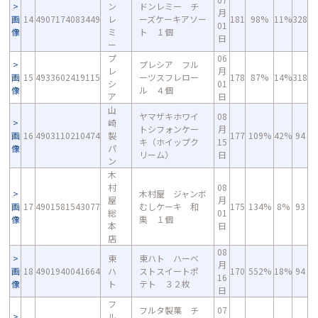
ン
ドンレミー チ
月
画
14
4907174083449
レ
ーズケーキアソー
181
98%
11%
328
01
像
ミ
ト １個
日
ー
プ
06
プレシア フル
レ
月
画
15
4933602419115
ーツスフレロー
178
87%
14%
318
シ
01
像
ル ４個
ア
日
山
ヤマザキホワイ
08
崎
トシフォンケー
月
画
16
4903110210474
製
177
109%
42%
94
キ（ホイップク
15
像
パ
リーム）
日
ン
木
村
08
木村屋 ジャンボ
屋
月
画
17
4901581543077
むしケーキ 和
175
134%
8%
93
総
01
像
栗 １個
本
日
店
08
東
東ハト ハーベ
月
画
18
4901940041664
ハ
ストスイートポ
170
552%
18%
94
16
像
ト
テト ３２枚
日
フ
フルタ製菓 チ
07
ル