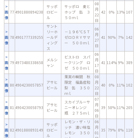
08
サッポ
サッポロ 麦と
月
画
77
4901880894238
ロビー
ホップ 缶 ３
42
0%
13%
107
22
像
ル
５０ｍｌ
日
サント
06
リーホ
－１９６℃ＳＴ
月
画
78
4901777339255
ールデ
ゼロＤＲＹサマ
41
90%
7%
142
27
像
ィング
ー ５００ｍｌ
日
ス
06
ビストロ スパ
メルシ
月
画
79
4973480338658
ークリング ロ
41
114%
9%
389
ャン
17
像
ゼ ５００ｍｌ
日
果実の瞬間 秋
08
アサヒ
限定 福島産和
月
画
80
4904230057857
40
0%
11%
102
ビール
梨 缶 ３５０
22
像
ｍｌ
日
07
スカイブルーサ
アサヒ
月
画
81
4904230058793
ニーオレンジ
39
58%
11%
205
ビール
06
像
瓶 ２７５ｍｌ
日
レモン・ザ・リ
06
サッポ
ッチ 濃い味塩
月
画
82
4901880893149
ロビー
35
79%
8%
110
レモン ３５０
01
像
ル