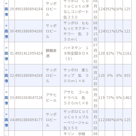
サッポロ Ｃｏ
08
サッポ
ｔｏＣｏｔｏ洋
月
画
29
4901880894184
ロビー
124
392%
16%
125
なしコンポート
16
像
ル
缶３５０
日
サッポロ もも
08
サッポ
もっとネクター
月
画
30
4901880894160
ロビー
124
511%
32%
121
サワー 缶 ３
15
像
ル
５０ｍｌ
日
07
ハイネケン １
麒麟麦
月
画
31
4901411095424
９秋全国ＢＯＸ
120
82%
7%
1161
酒
20
像
（Ｓ）
日
08
サッポ
サッポロ 麦と
月
画
32
4901880894269
ロビー
ホップ 缶 ５
120
0%
6%
855
22
像
ル
００ｍｌ×６
日
06
アサヒ ゴール
アサヒ
月
画
33
4901004047526
ドラベル 缶
119
73%
6%
1462
ビール
30
像
５００ｍｌ×６
日
サッポロＣｏｔ
08
サッポ
ｏＣｏｔｏブル
月
画
34
4901880894177
ロビー
112
388%
16%
125
ーベリージャム
15
像
ル
缶３５０
日
キリン 氷結
08