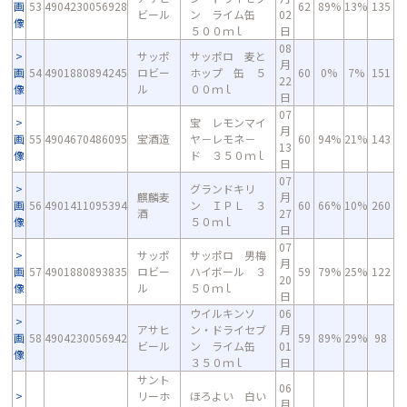
画
53
4904230056928
62
89%
13%
135
ビール
ン ライム缶
02
像
５００ｍｌ
日
08
サッポ
サッポロ 麦と
月
画
54
4901880894245
ロビー
ホップ 缶 ５
60
0%
7%
151
22
像
ル
００ｍｌ
日
07
宝 レモンマイ
月
画
55
4904670486095
宝酒造
ヤ－レモネ－
60
94%
21%
143
13
像
ド ３５０ｍｌ
日
07
グランドキリ
麒麟麦
月
画
56
4901411095394
ン ＩＰＬ ３
60
66%
10%
260
酒
27
像
５０ｍｌ
日
07
サッポ
サッポロ 男梅
月
画
57
4901880893835
ロビー
ハイボール ３
59
79%
25%
122
20
像
ル
５０ｍｌ
日
ウイルキンソ
06
アサヒ
ン・ドライセブ
月
画
58
4904230056942
59
89%
29%
98
ビール
ン ライム缶
01
像
３５０ｍｌ
日
サント
06
リーホ
ほろよい 白い
月