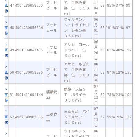
アサヒ
て 手摘み青
月
画
47
4904230058250
67
85%
37%
99
ビール
梅 缶 ３５０
04
像
ｍｌ
日
ウイルキンソ
06
アサヒ
ン・ドライセブ
月
画
48
4904230056904
65
101%
31%
97
ビール
ン レモン缶
01
像
３５０ｍｌ
日
06
アサヒ ゴール
アサヒ
月
画
49
4901004047496
ドラベル 缶
63
63%
48%
192
ビール
26
像
３５０ｍｌ
日
アサヒ もぎた
08
アサヒ
て 手摘み青
月
画
50
4904230058236
63
84%
12%
136
ビール
梅 缶 ５００
04
像
ｍｌ
日
07
麒麟 氷結Ｓ
麒麟麦
月
画
51
4901411094144
Ｔ 塩ライチ
62
78%
23%
104
酒
13
像
３５０ｍｌ
日
07
三幸食品 パイ
三菱食
月
画
52
4962840965986
ンアメサワー
62
59%
9%
132
品
13
像
３５０ｍｌ
日
ウイルキンソ
06
アサヒ
ン・ドライセブ
月