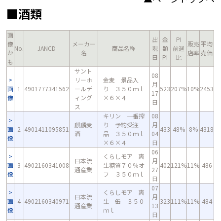
■酒類
画
出
金
PI
像
メーカー
販売
平均
No.
JANCD
商品名称
現
額
前週
か
名
店率
売価
日
PI
比
も
サント
08
リーホ
金麦 景品入
月
画
1
4901777341562
ールデ
り ３５０ｍｌ
523
207%
10%
2453
17
像
ィング
×６×４
日
ス
キリン 一番搾
08
麒麟麦
り 予約受注
月
画
2
4901411095851
433
48%
8%
4318
酒
品 ３５０ｍｌ
04
像
×６×４
日
06
くらしモア 爽
日本流
月
画
3
4902160341008
生糖質７０％オ
402
121%
11%
486
通産業
27
像
フ ３５０ｍｌ
日
07
くらしモア 爽
日本流
月
画
4
4902160340971
生 缶 ３５０
323
111%
11%
484
通産業
13
像
ｍｌ
日