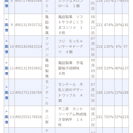
画
8
4907174083586
レ
レッシュメロン
228
101%
17%
305
01
像
ミ
ロール １個
日
ー
亀
亀田製菓 ソフ
08
田
トサラダこくう
月
画
9
4901313933732
221
474%
26%
141
製
まコンソメ １
12
像
菓
８枚
日
フ
07
フジ ちっちゃ
ジ
月
画
10
4902410663324
いケーキドーナ
218
130%
6%
97
パ
01
像
ツ ４個
ン
日
亀
08
亀田製菓 手塩
田
月
画
11
4901313933602
屋柚子胡椒味
189
529%
40%
137
製
09
像
８枚
菓
日
モ
モンテール 牛
07
ン
乳と卵のデザー
月
画
12
4902751336789
テ
188
116%
22%
188
トワッフル ４
01
像
ー
個
日
ル
不二家 カント
08
不
リーマアム熟成焼
月
画
13
4902555176826
二
181
705%
55%
210
き安納芋 １４
17
像
家
枚
日
ド
07