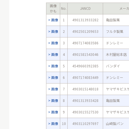
画像
No.
JANCD
メー
かも
画像
1
4901313933282
亀田製菓
画像
2
4902501209653
フルタ製菓
画像
3
4907174083586
ドンレミー
画像
4
4901581543046
木村屋総本店
画像
5
4549660392385
バンダイ
画像
6
4907174083449
ドンレミー
画像
7
4903015148018
ヤマザキビス
画像
8
4901313933428
亀田製菓
画像
9
4903015527530
ヤマザキビス
画像
10
4903110297697
山崎製パン