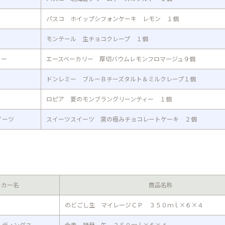
パスコ ホイップシフォンケーキ レモン １個
モンテール 生チョコクレープ １個
リー
エースベーカリー 厚切バウムレモンフロマージュ９個
ドンレミー ブルーＢチーズタルト＆ミルクレープ１個
ロピア 夏のモンブラングリーンティー １個
イーツ
スイーツスイーツ 窯の極みチョコレートケーキ ２個
ーカー名
商品名称
のどごし生 マイレージＣＰ ３５０ｍｌ×６×４
ルディングス
金麦 特発 缶 ３５０ｍｌ×６×４