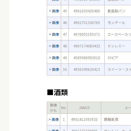
画像
45
4901820420480
敷島製パン
画像
46
4902751336765
モンテール
画像
47
4970055195371
エースベーカ
画像
48
4907174083432
ドンレミー
画像
49
4589988983018
ロピア
画像
50
4950349620413
スイーツ・ス
■酒類
画像
No.
JANCD
メ
かも
画像
1
4901411093925
麒麟麦酒
画像
2
4901777339996
サントリーホー