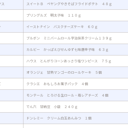
クス
スイートＢ ペヤングやきそばフライドポテト ４８ｇ
プリングルズ 明太子味 １１０ｇ
ン
イーストナイン バスクチーズケーキ ６０ｇ
ブルボン ミニバームロール宇治抹茶クリーム１３９ｇ
カルビー かっぱえびせんゆず七味唐辛子味 ６３ｇ
ハウス とんがりコーンあっさり塩ワンピース ７５ｇ
オランジェ 甘熟マンゴーのロールケーキ ５個
ズ
クラシエ おもしろお菓子パック ４個
モンテール とろける生ロール・苺レアチーズ ４個
でん六 甘納豆 小袋 ２４０ｇ
ドンレミー クリーム白玉あんみつ １個