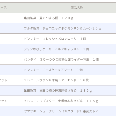
カー名
商品名称
亀田製菓 夏のつまみ種 １２０ｇ
フルタ製菓 チョコエッグポケモンサン＆ムーン２０ｇ
ドンレミー フレッシュメロンロール １個
ジャンボむしケーキ ミルクキャラメル １個
バンダイ ＳＯ－ＤＯＣ装動仮面ライダー電王 １個
ドンレミー チーズケーキアソート １個
ケット
ＹＢＣ ルヴァンＰ薄焼Ｓアーモンド １８枚
亀田製菓 亀田の柿の種濃厚梅ざらめ １３５ｇ
ケット
ＹＢＣ チップスターＬ安曇野本わさび味 １１５ｇ
ヤマザキ シュークリーム（カスタード）東武ストア