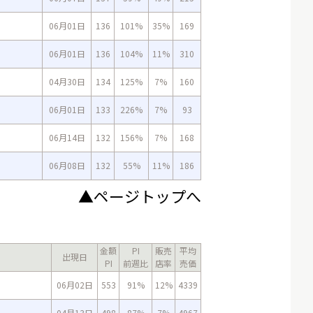
06月01日
136
101%
35%
169
06月01日
136
104%
11%
310
04月30日
134
125%
7%
160
06月01日
133
226%
7%
93
06月14日
132
156%
7%
168
06月08日
132
55%
11%
186
▲ページトップへ
金額
PI
販売
平均
出現日
PI
前週比
店率
売価
06月02日
553
91%
12%
4339
04月13日
498
87%
7%
4967