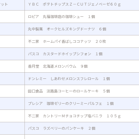
ケット
ＹＢＣ ポテトチップスＺ－ＣＵＴジェノベーゼ６０ｇ
ロピア 丸福珈琲店の珈琲シュー １個
丸中製菓 オークヒルズキングドーナツ ６個
不二家 ホームパイ香ばしココナッツ ２０枚
パスコ カスタードホイップシフォン １個
香月堂 北海道メロンバウム ９個
ドンレミー しあわせメロンスフレロール １個
田口食品 淡路島コーヒーのロールケーキ ５個
プレシア 珈琲ゼリーのクリーミーパルフェ １個
不二家 カントリーＭチョコチップ塩バニラ １０５ｇ
パスコ ラズベリーのパンケーキ ２個