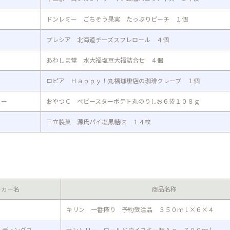
ドンレミー ごちそう果実 たっぷりピーチ １個
プレシア 北海道チーズスフレロール ４個
あわしま堂 水大福塩豆大福詰合せ ４個
ロピア Ｈａｐｐｙ！丸福珈琲店の珈琲クレープ １個
ニー
おやつＣ ベビースターポテト丸のりしお６袋１０８ｇ
三立製菓 源氏パイ塩黒糖味 １４枚
ーカー名
商品名称
キリン 一番搾り 予約受注品 ３５０ｍｌ×６×４
ルディングス
サントリー ワールドウイスキー碧Ａｏ ７００ｍｌ