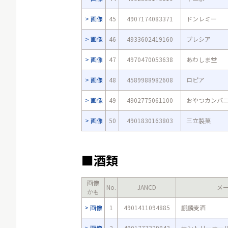
画像
45
4907174083371
ドンレミー
画像
46
4933602419160
プレシア
画像
47
4970470053638
あわしま堂
画像
48
4589988982608
ロピア
画像
49
4902775061100
おやつカンパ
画像
50
4901830163803
三立製菓
■酒類
画像
No.
JANCD
メ
かも
画像
1
4901411094885
麒麟麦酒
画像
2
4901777329843
サントリーホー