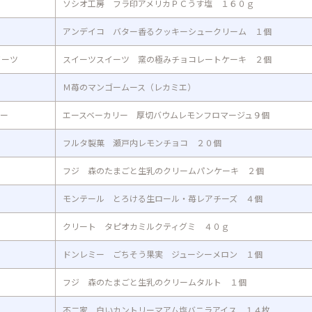
ソシオ工房 フラ印アメリカＰＣうす塩 １６０ｇ
アンデイコ バター香るクッキーシュークリーム １個
イーツ
スイーツスイーツ 窯の極みチョコレートケーキ ２個
Ｍ苺のマンゴームース（レカミエ）
リー
エースベーカリー 厚切バウムレモンフロマージュ９個
フルタ製菓 瀬戸内レモンチョコ ２０個
フジ 森のたまごと生乳のクリームパンケーキ ２個
モンテール とろける生ロール・苺レアチーズ ４個
クリート タピオカミルクティグミ ４０ｇ
ドンレミー ごちそう果実 ジューシーメロン １個
フジ 森のたまごと生乳のクリームタルト １個
不二家 白いカントリーマアム塩バニラアイス １４枚