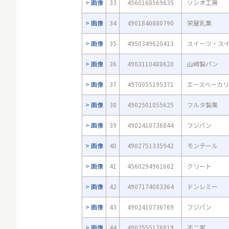
画像
33
4560168569635
ソシオ工房
画像
34
4901840880790
栄屋乳業
画像
35
4950349620413
スイーツ・ス
画像
36
4903110488620
山崎製パン
画像
37
4970055195371
エースベーカ
画像
38
4902501055625
フルタ製菓
画像
39
4902410736844
フジパン
画像
40
4902751335942
モンテール
画像
41
4560294961662
クリート
画像
42
4907174083364
ドンレミー
画像
43
4902410736769
フジパン
画像
44
4902555176819
不二家