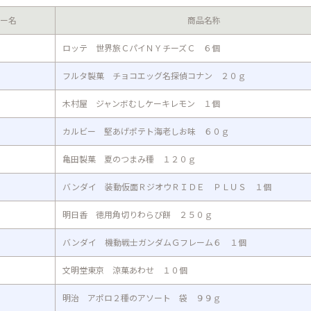
ー名
商品名称
ロッテ 世界旅ＣパイＮＹチーズＣ ６個
フルタ製菓 チョコエッグ名探偵コナン ２０ｇ
木村屋 ジャンボむしケーキレモン １個
カルビー 堅あげポテト海老しお味 ６０ｇ
亀田製菓 夏のつまみ種 １２０ｇ
バンダイ 装動仮面ＲジオウＲＩＤＥ ＰＬＵＳ １個
明日香 徳用角切りわらび餅 ２５０ｇ
バンダイ 機動戦士ガンダムＧフレーム６ １個
文明堂東京 涼菓あわせ １０個
明治 アポロ２種のアソート 袋 ９９ｇ