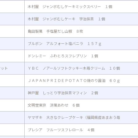
木村屋 ジャンボむしケーキミックスベリー １個
木村屋 ジャンボむしケーキ 宇治抹茶 １個
亀田製菓 手塩屋だし山椒 ８枚
ブルボン アルフォート塩バニラ １５７ｇ
ドンレミー ふわとろスフレプリン １個
ケット
ＹＢＣ ノアールソフトクッキー木苺クリーム １０個
ＪＡＰＡＮＰＲＩＤＥＰＯＴＡＴＯ焼のり醤油 ６０ｇ
神戸屋 しっとり宇治抹茶マフィン ２個
文明堂東京 涼菓あわせ ６個
ヤマザキ 大きなクレ－プケ－キ（福岡県産あまおう苺
プレシア フルーツスフレロール ４個