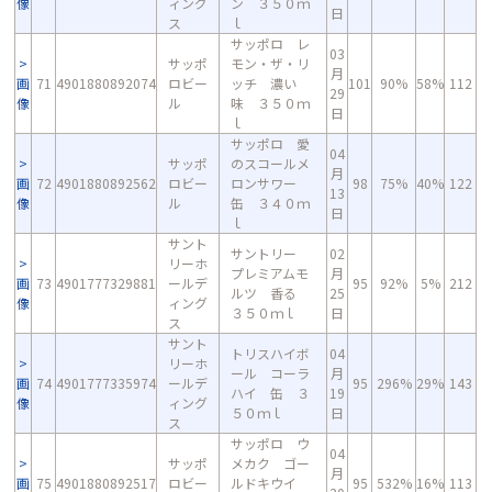
像
ィング
ン ３５０ｍ
日
ス
ｌ
サッポロ レ
03
サッポ
モン・ザ・リ
月
画
71
4901880892074
ロビー
ッチ 濃い
101
90%
58%
112
29
像
ル
味 ３５０ｍ
日
ｌ
サッポロ 愛
04
サッポ
のスコールメ
月
画
72
4901880892562
ロビー
ロンサワー
98
75%
40%
122
13
像
ル
缶 ３４０ｍ
日
ｌ
サント
サントリー
02
リーホ
プレミアムモ
月
画
73
4901777329881
ールデ
95
92%
5%
212
ルツ 香る
25
像
ィング
３５０ｍｌ
日
ス
サント
トリスハイボ
04
リーホ
ール コーラ
月
画
74
4901777335974
ールデ
95
296%
29%
143
ハイ 缶 ３
19
像
ィング
５０ｍｌ
日
ス
サッポロ ウ
04
サッポ
メカク ゴー
月
画
75
4901880892517
ロビー
ルドキウイ
95
532%
16%
113