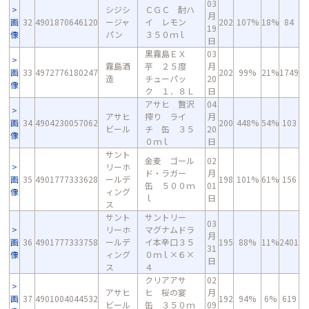
03
シジシ
ＣＧＣ 酎ハ
月
画
32
4901870646120
ージャ
イ レモン
202
107%
18%
84
19
像
パン
３５０ｍｌ
日
黒霧島ＥＸ
03
霧島酒
芋 ２５度
月
画
33
4972776180247
202
99%
21%
1749
造
チューパッ
20
像
ク １．８Ｌ
日
アサヒ 贅沢
04
アサヒ
搾り ライ
月
画
34
4904230057062
200
448%
54%
103
ビール
チ 缶 ３５
20
像
０ｍｌ
日
サント
金麦 ゴール
02
リーホ
ド・ラガー
月
画
35
4901777333628
ールデ
198
101%
61%
156
缶 ５００ｍ
01
像
ィング
ｌ
日
ス
サント
サントリー
03
リーホ
マグナムドラ
月
画
36
4901777333758
ールデ
イ本辛口３５
195
88%
11%
2401
31
像
ィング
０ｍｌ×６×
日
ス
４
クリアアサ
02
アサヒ
ヒ 桜の宴
月
画
37
4901004044532
192
94%
6%
619
ビール
缶 ３５０ｍ
09