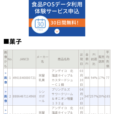
■菓子
画
平
出
金
PI
像
メーカー
販売
均
No.
JANCD
商品名称
現
額
前週
か
名
店率
売
日
PI
比
も
価
アンデイコ 北
03
栄屋
海道ホイップ＆
月
画
1
4901840880721
466
94%
17%
77
乳業
カスタードシュ
10
像
ーＣ１個
日
プリングルズ
04
シン
サワークリーム
月
画
2
8886467114960
ガポ
347
257%
20%
165
＆オニオン増量
19
像
ール
１３２ｇ
日
アンデイコ 北
03
栄屋
海道ホイップ＆
月