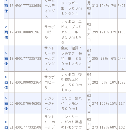
リーホ
ド・ラガー
月
画
16
4901777333659
ールデ
313
104%
7%
3421
缶 ５００ｍ
03
像
ィング
ｌ×６×４
日
ス
サッポロ エ
02
サッポ
ビス プレミ
月
画
17
4901880891961
ロビー
アムエール
299
121%
37%
1198
21
像
ル
３５０ｍｌ×
日
６
サント
金麦 糖質７
04
リーホ
５％オフ 特
月
画
18
4901777335738
ールデ
発 缶 ３５
295
79%
6%
2444
14
像
ィング
０ｍｌ×６×
日
ス
４
サッポロ 復
04
サッポ
刻特製ヱビ
月
画
19
4901880892364
ロビー
282
0%
10%
1573
ス ５００ｍ
22
像
ル
ｌ×６
日
03
シジシ
ＣＧＣ 酎ハ
月
画
20
4901870646205
ージャ
イ レモン
274
106%
15%
117
19
像
パン
５００ｍｌ
日
サント
サントリー
03
リーホ
こだわり酒場
月
画
21
4901777332508
ールデ
のレモンサワ
273
117%
68%
102
01