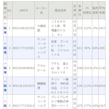
画
出
金
像
メーカー
PI
販売
平均
No.
JANCD
商品名称
現
額
か
名
前週比
店率
売価
日
PI
も
ＪＩＮＲＯ
03
大韓民
２５度 甲
月
画
1
8801048181056
633
102%
8%
1057
国
増量ボトル
13
像
１．９Ｌ
日
サント
金麦 ゴール
02
リーホ
ド・ラガー
月
画
2
4901777333581
ールデ
612
98%
84%
609
缶 ３５０ｍ
01
像
ィング
ｌ×６
日
ス
04
アサヒ 富士
アサヒ
月
画
3
4901004046864
山 缶 ３５
540
1251%
6%
1142
ビール
21
像
０ｍｌ×６
日
キリン 一番
04
麒麟麦
搾り 予約受
月
画
4
4901411093475
536
113%
14%
4284
酒
注品 ３５０
21
像
ｍｌ×６×４
日
サント
プレミアムモ
03
リーホ
ルツ電動式神
月
画
5
4901777335813
ールデ
泡サーバー３
479
177%
34%
2367
15