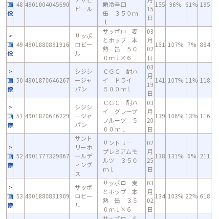
画
48
4901004045690
瞬冷辛口
155
96%
61%
195
ビール
15
像
缶 ３５０ｍ
日
ｌ
サッポロ 麦
03
サッポ
とホップ 本
月
画
49
4901880891916
ロビー
151
107%
7%
884
熟 缶 ５０
02
像
ル
０ｍｌ×６
日
03
シジシ
ＣＧＣ 酎ハ
月
画
50
4901870646267
ージャ
イ ドライ
141
107%
11%
118
19
像
パン
５００ｍｌ
日
ＣＧＣ 酎ハ
03
シジシ
イ グレープ
月
画
51
4901870646229
ージャ
139
106%
13%
116
フルーツ ５
20
像
パン
００ｍｌ
日
サント
サントリー
02
リーホ
プレミアムモ
月
画
52
4901777329867
ールデ
138
131%
6%
211
ルツ ３５０
25
像
ィング
ｍｌ
日
ス
サッポロ 麦
03
サッポ
とホップ 本
月
画
53
4901880891909
ロビー
134
103%
22%
618
熟 缶 ３５
02
像
ル
０ｍｌ×６
日
サッポロ Ｓ