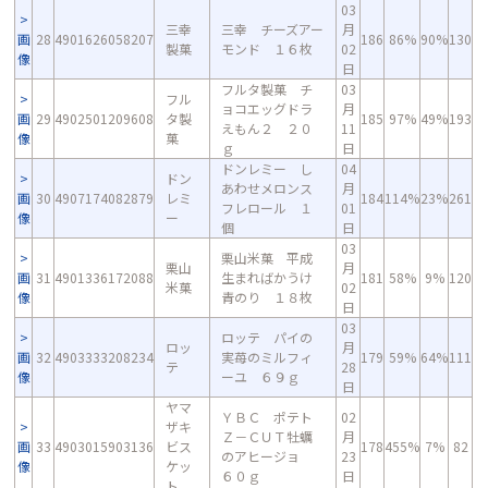
03
三幸
三幸 チーズアー
月
画
28
4901626058207
186
86%
90%
130
製菓
モンド １６枚
02
像
日
フルタ製菓 チ
03
フル
ョコエッグドラ
月
画
29
4902501209608
タ製
185
97%
49%
193
えもん２ ２０
11
像
菓
ｇ
日
ドンレミー し
04
ドン
あわせメロンス
月
画
30
4907174082879
レミ
184
114%
23%
261
フレロール １
01
像
ー
個
日
03
栗山米菓 平成
栗山
月
画
31
4901336172088
生まればかうけ
181
58%
9%
120
米菓
02
像
青のり １８枚
日
03
ロッテ パイの
ロッ
月
画
32
4903333208234
実苺のミルフィ
179
59%
64%
111
テ
28
像
ーユ ６９ｇ
日
ヤマ
ＹＢＣ ポテト
02
ザキ
Ｚ－ＣＵＴ牡蠣
月
画
33
4903015903136
ビス
178
455%
7%
82
のアヒージョ
23
像
ケッ
６０ｇ
日
ト