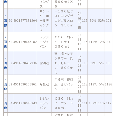
像
ィング
５００ｍｌ×
日
ス
６
サント
－１９６度Ｃ
04
リーホ
ストロングゼ
月
画
60
4901777331204
ールデ
ロダブルメロ
115
80%
52%
101
05
像
ィング
ン ３５０ｍ
日
ス
ｌ
03
シジシ
ＣＧＣ 酎ハ
月
画
61
4901870646182
ージャ
イ ドライ
115
112%
12%
84
19
像
パン
３５０ｍｌ
日
寶 極上レモ
02
ンサワー 丸
月
画
62
4904670482936
宝酒造
おろしレモ
113
99%
5%
193
23
像
ン ５００ｍ
日
ｌ
01
月桂冠 復刻
月
画
63
4901030109861
月桂冠
版 さけパッ
112
113%
5%
1136
29
像
ク １．８Ｌ
日
03
シジシ
ＣＧＣ 酎ハ
月
画
64
4901870646243
ージャ
イ ウメ ５
111
107%
11%
117
19
像
パン
００ｍｌ
日
アサヒ 贅沢
04