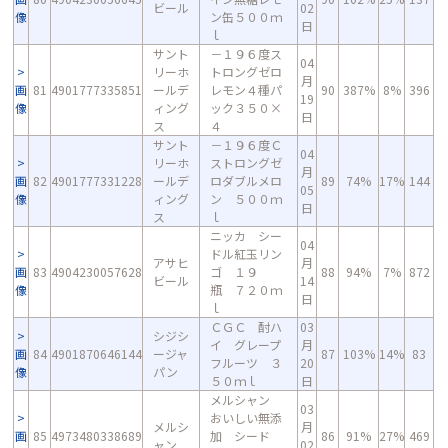
ビール
02
像
ン缶５００ｍ
日
ｌ
サント
－１９６度ス
04
リーホ
トロングゼロ
月
画
81
4901777335851
ールデ
レモン４種パ
90
387%
8%
396
19
像
ィング
ック３５０×
日
ス
４
サント
－１９６度Ｃ
04
リーホ
ストロングゼ
月
画
82
4901777331228
ールデ
ロダブルメロ
89
74%
17%
144
05
像
ィング
ン ５００ｍ
日
ス
ｌ
ニッカ シー
04
ドル紅玉リン
アサヒ
月
画
83
4904230057628
ゴ １９
88
94%
7%
872
ビール
14
像
瓶 ７２０ｍ
日
ｌ
ＣＧＣ 酎ハ
03
シジシ
イ グレープ
月
画
84
4901870646144
ージャ
87
103%
14%
83
フルーツ ３
20
像
パン
５０ｍｌ
日
メルシャン
03
おいしい無添
メルシ
月
画
85
4973480338689
加 シード
86
91%
27%
469
ャン
02