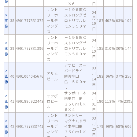
像
ｌ×６
日
サント
－１９６度Ｃ
04
リーホ
ストロングゼ
月
画
38
4901777331372
ールデ
ロトリプルレ
187
402%
63%
102
19
像
ィング
モン３５０ｍ
日
ス
ｌ
サント
－１９６度Ｃ
04
リーホ
ストロングゼ
月
画
39
4901777331396
ールデ
ロトリプルレ
185
310%
30%
144
19
像
ィング
モン５００ｍ
日
ス
ｌ
アサヒ スー
03
パードライ
アサヒ
月
画
40
4901004045676
瞬冷辛口
183
96%
37%
256
ビール
14
像
缶 ５００ｍ
日
ｌ
サッポロ 本
04
サッポ
格辛口 缶
月
画
41
4901880922443
ロビー
180
113%
7%
2395
３５０ｍｌ×
01
像
ル
６×４
日
サント
サントリー
03
リーホ
マグナムドラ
月
画
42
4901777333741
ールデ
イ本辛口缶
179
90%
68%
606
29
像
ィング
３５０ｍｌ×
日