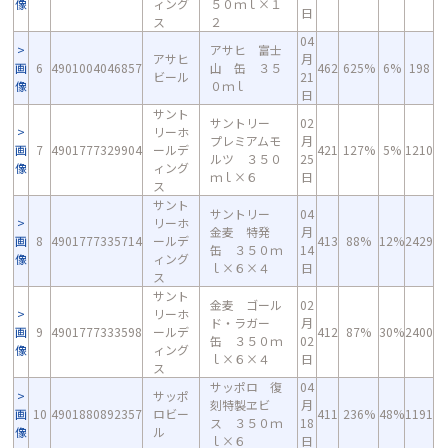
像
ィング
５０ｍｌ×１
日
ス
２
04
アサヒ 富士
アサヒ
月
画
6
4901004046857
山 缶 ３５
462
625%
6%
198
ビール
21
像
０ｍｌ
日
サント
サントリー
02
リーホ
プレミアムモ
月
画
7
4901777329904
ールデ
421
127%
5%
1210
ルツ ３５０
25
像
ィング
ｍｌ×６
日
ス
サント
サントリー
04
リーホ
金麦 特発
月
画
8
4901777335714
ールデ
413
88%
12%
2429
缶 ３５０ｍ
14
像
ィング
ｌ×６×４
日
ス
サント
金麦 ゴール
02
リーホ
ド・ラガー
月
画
9
4901777333598
ールデ
412
87%
30%
2400
缶 ３５０ｍ
02
像
ィング
ｌ×６×４
日
ス
サッポロ 復
04
サッポ
刻特製ヱビ
月
画
10
4901880892357
ロビー
411
236%
48%
1191
ス ３５０ｍ
18
像
ル
ｌ×６
日