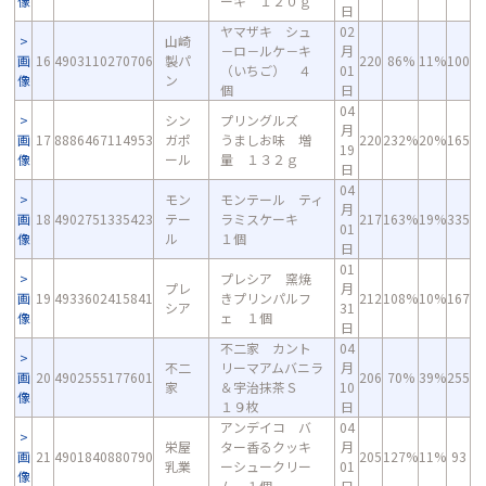
像
ーキ １２０ｇ
日
ヤマザキ シュ
02
山崎
－ロ－ルケ－キ
月
画
16
4903110270706
製パ
220
86%
11%
100
（いちご） ４
01
像
ン
個
日
04
シン
プリングルズ
月
画
17
8886467114953
ガポ
うましお味 増
220
232%
20%
165
19
像
ール
量 １３２ｇ
日
04
モン
モンテール ティ
月
画
18
4902751335423
テー
ラミスケーキ
217
163%
19%
335
01
像
ル
１個
日
01
プレシア 窯焼
プレ
月
画
19
4933602415841
きプリンパルフ
212
108%
10%
167
シア
31
像
ェ １個
日
不二家 カント
04
不二
リーマアムバニラ
月
画
20
4902555177601
206
70%
39%
255
家
＆宇治抹茶Ｓ
10
像
１９枚
日
アンデイコ バ
04
栄屋
ター香るクッキ
月
画
21
4901840880790
205
127%
11%
93
乳業
ーシュークリー
01
像
ム １個
日