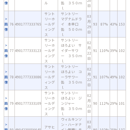
20
像
ル
缶 ３５０ｍ
日
ｌ
サント
サントリー
03
リーホ
マグナムドラ
月
画
76
4901777333765
ールデ
イ 本辛口
93
87%
43%
153
29
像
ィング
缶 ５００ｍ
日
ス
ｌ
サント
サントリー
02
リーホ
ほろよい サ
月
画
77
4901777333123
ールデ
イダーサワ
91
110%
39%
102
22
像
ィング
ー ３５０ｍ
日
ス
ｌ
サント
サントリー
02
リーホ
ほろよい コ
月
画
78
4901777333086
ールデ
ーラサワー
91
107%
49%
102
22
像
ィング
缶 ３５０ｍ
日
ス
ｌ
サント
サントリー
02
リーホ
ほろよい ジ
月
画
79
4901777333109
ールデ
ンジャー
90
112%
29%
101
22
像
ィング
缶 ３５０ｍ
日
ス
ｌ
ウィルキンソ
03
ン・ハードナ
アサヒ
月
画
80
4904230056645
イン無糖レモ
90
102%
25%
137