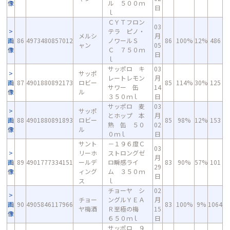
像
ル ５００ｍ
日
ｌ
ＣＹＴフロン
03
テラ ピノ・
メルシ
月
画
86
4973480857012
ノワールＳ
86
100%
12%
486
ャン
05
像
Ｃ ７５０ｍ
日
ｌ
サッポロ キ
03
サッポ
レートレモン
月
画
87
4901880892173
ロビー
85
114%
30%
125
サワー 缶
14
像
ル
３５０ｍｌ
日
サッポロ 麦
03
サッポ
とホップ 本
月
画
88
4901880891893
ロビー
85
98%
12%
153
熟 缶 ５０
02
像
ル
０ｍｌ
日
サント
－１９６度Ｃ
03
リーホ
ストロングゼ
月
画
89
4901777334151
ールデ
ロ瞬感ライ
83
90%
57%
101
29
像
ィング
ム ３５０ｍ
日
ス
ｌ
チョーヤ シ
02
チョー
ングルＹＥＡ
月
画
90
4905846117966
83
100%
9%
1064
ヤ梅酒
Ｒ至極の梅
15
像
６５０ｍｌ
日
サッポロ ９