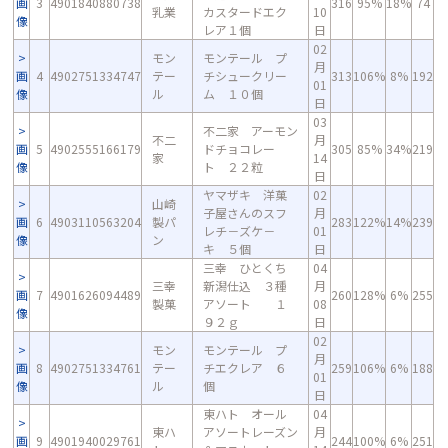
画
3
4901840880738
316
95%
18%
74
乳業
カスタードエク
10
像
レア１個
日
02
モン
モンテール プ
月
画
4
4902751334747
テー
チシュークリー
313
106%
8%
192
01
像
ル
ム １０個
日
03
不二家 アーモン
不二
月
画
5
4902555166179
ドチョコレー
305
85%
34%
219
家
14
像
ト ２２粒
日
ヤマザキ 洋菓
02
山崎
子屋さんのスフ
月
画
6
4903110563204
製パ
283
122%
14%
239
レチ－ズケ－
01
像
ン
キ ５個
日
三幸 ひとくち
04
三幸
新潟仕込 ３種
月
画
7
4901626094489
260
128%
6%
255
製菓
アソート １
08
像
９２ｇ
日
02
モン
モンテール プ
月
画
8
4902751334761
テー
チエクレア ６
259
106%
6%
188
01
像
ル
個
日
東ハト オール
04
東ハ
アソートレーズン
月
画
9
4901940029761
244
100%
6%
251