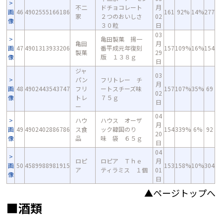
不二
ドチョコレート
月
画
46
4902555166186
161
92%
14%
277
家
２つのおいしさ
02
像
３０粒
日
03
亀田製菓 揚一
亀田
月
画
47
4901313933206
番平成元年復刻
157
109%
16%
154
製菓
29
像
版 １３８ｇ
日
ジャ
03
パン
フリトレー チ
月
画
48
4902443543747
フリ
ートスチーズ味
157
107%
35%
69
02
像
トレ
７５ｇ
日
ー
04
ハウ
ハウス オーザ
月
画
49
4902402886786
ス食
ック韓国のり
154
339%
6%
92
20
像
品
味 袋 ６５ｇ
日
04
ロピ
ロピア Ｔｈｅ
月
画
50
4589988981915
153
158%
10%
304
ア
ティラミス １個
01
像
日
▲ページトップへ
■酒類