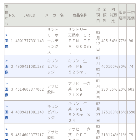
画
出
金
PI
像
販売
平均
No.
JANCD
メーカー名
商品名称
現
額
前週
か
店率
売価
日
PI
比
も
サント
サントリー
03
リーホ
天然水 ＧＲ
月
画
1
4901777331143
ールデ
ＥＥＮ ＴＥ
405
64%
77%
96
12
像
ィング
Ａ ６００ｍ
日
ス
ｌ
02
キリン
キリン 生
月
画
2
4909411081133
ビバレ
茶 ＰＥＴ
400
100%
90%
74
09
像
ッジ
５２５ｍｌ
日
01
アサヒ 十六
アサヒ
月
画
3
4514603377002
茶 ＰＥＴ
380
56%
20%
603
飲料
30
像
２Ｌ×６
日
キリン 生
02
キリン
茶 ＰＥＴ
月
画
4
4909411081140
ビバレ
375
103%
16%
1596
５２５ｍｌ×
27
像
ッジ
２４
日
02
アサヒ 十六
アサヒ
月
画
5
4514603377217
茶 ＰＥＴ
318
124%
91%
75
飲料
02