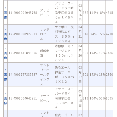
アサヒ スー
03
パードライ瞬
アサヒ
月
画
11
4901004045768
冷辛口缶３５
362
114%
8%
4315
ビール
16
像
０ｍｌ×６×
日
４
サッポロ 復
04
サッポ
刻特製エビ
月
画
12
4901880922313
ロビー
348
24%
5%
4718
ス ３５０ｍ
21
像
ル
ｌ×６×４
日
本麒麟 マイ
04
麒麟麦
レージＣＰ
月
画
13
4901411093536
333
124%
17%
2406
酒
３５０ｍｌ×
20
像
６×４
日
サント
香るエール
03
リーホ
神泡サーバー
月
画
14
4901777335837
ールデ
321
172%
19%
2360
付 ３５０ｍ
17
像
ィング
ｌ×１２
日
ス
アサヒ スー
03
パードライ
アサヒ
月
画
15
4901004045751
瞬冷辛口缶
319
104%
55%
1095
ビール
15
像
３５０ｍｌ×
日
６
サント
金麦 ゴール
02