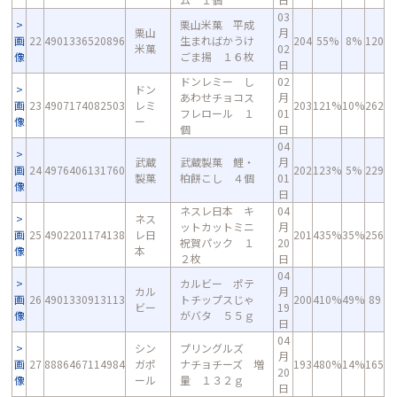
03
栗山米菓 平成
栗山
月
画
22
4901336520896
生まればかうけ
204
55%
8%
120
米菓
02
像
ごま揚 １６枚
日
ドンレミー し
02
ドン
あわせチョコス
月
画
23
4907174082503
レミ
203
121%
10%
262
フレロール １
01
像
ー
個
日
04
武蔵
武蔵製菓 鯉・
月
画
24
4976406131760
202
123%
5%
229
製菓
柏餅こし ４個
01
像
日
ネスレ日本 キ
04
ネス
ットカットミニ
月
画
25
4902201174138
レ日
201
435%
35%
256
祝賀パック １
20
像
本
２枚
日
04
カルビー ポテ
カル
月
画
26
4901330913113
トチップスじゃ
200
410%
49%
89
ビー
19
像
がバタ ５５ｇ
日
04
シン
プリングルズ
月
画
27
8886467114984
ガポ
ナチョチーズ 増
193
480%
14%
165
20
像
ール
量 １３２ｇ
日