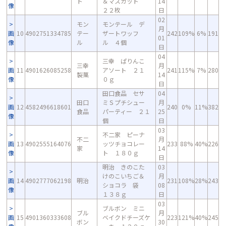
ト
＆マスカット
14
像
２２枚
日
02
モン
モンテール デ
月
画
10
4902751334785
テー
ザートワッフ
242
109%
6%
191
01
像
ル
ル ４個
日
04
三幸 ぱりんこ
三幸
月
画
11
4901626085258
アソート ２１
241
115%
7%
280
製菓
14
像
０ｇ
日
田口食品 セサ
04
田口
ミＳプチシュー
月
画
12
4582496618601
240
0%
11%
382
食品
パーティー ２１
25
像
個
日
03
不二家 ピーナ
不二
月
画
13
4902555164076
ッツチョコレー
233
88%
40%
226
家
14
像
ト １８０ｇ
日
明治 きのこた
03
けのこいちご＆
月
画
14
4902777062198
明治
231
108%
28%
243
ショコラ 袋
08
像
１３８ｇ
日
03
ブルボン ミニ
ブル
月
画
15
4901360333608
ベイクドチーズケ
223
121%
40%
245
ボン
30