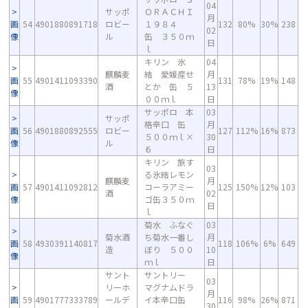
04
サッポ
ＯＲＡＣＨＩ
月
画
54
4901880891718
ロビー
１９８４
132
80%
30%
238
02
像
ル
缶 ３５０ｍ
日
ｌ
キリン 氷
04
麒麟麦
結 愛媛産せ
月
画
55
4901411093390
131
78%
19%
148
酒
とか 缶 ５
13
像
００ｍｌ
日
サッポロ 本
03
サッポ
格辛口 缶
月
画
56
4901880892555
ロビー
127
112%
16%
873
５００ｍｌ×
30
像
ル
６
日
キリン 旅す
03
る氷結レモン
麒麟麦
月
画
57
4901411092812
コーラアミー
125
150%
12%
103
酒
02
像
ゴ缶３５０ｍ
日
ｌ
菊水 ふなぐ
03
菊水酒
ち菊水一番し
月
画
58
4930391140817
118
106%
6%
649
造
ぼり ５００
10
像
ｍｌ
日
サント
サントリー
03
リーホ
マグナムドラ
月
画
59
4901777333789
ールデ
イ本辛口缶
116
98%
26%
871
30