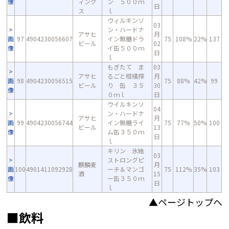
像
ィング
ン ５００ｍ
日
ス
ｌ
ウィルキンソ
03
ン・ハードナ
アサヒ
月
画
97
4904230056607
イン無糖ドラ
75
108%
22%
137
ビール
02
像
イ缶５００ｍ
日
ｌ
もぎたて ま
03
アサヒ
るごと柑橘搾
月
画
98
4904230056515
75
88%
42%
99
ビール
り 缶 ３５
30
像
０ｍｌ
日
ウイルキンソ
04
ン・ハードナ
アサヒ
月
画
99
4904230056744
イン無糖ライ
75
77%
50%
100
ビール
13
像
ム缶３５０ｍ
日
ｌ
キリン 氷結
03
ストロングピ
麒麟麦
月
画
100
4901411092928
ーチ＆マンゴ
75
112%
35%
103
酒
15
像
ー缶３５０ｍ
日
ｌ
▲ページトップへ
■飲料