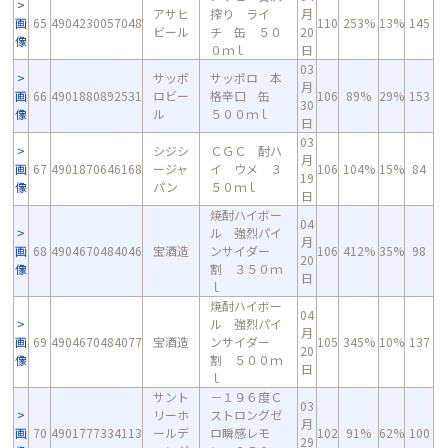
アサヒ
搾り ライ
月
画
65
4904230057048
110
253%
13%
145
ビール
チ 缶 ５０
20
像
０ｍｌ
日
03
サッポ
サッポロ 本
月
画
66
4901880892531
ロビー
格辛口 缶
106
89%
29%
153
30
像
ル
５００ｍｌ
日
03
シジシ
ＣＧＣ 酎ハ
月
画
67
4901870646168
ージャ
イ ウメ ３
106
104%
15%
84
19
像
パン
５０ｍｌ
日
焼酎ハイボー
04
ル 強烈パイ
月
画
68
4904670484046
宝酒造
ンサイダー
106
412%
35%
98
20
像
割 ３５０ｍ
日
ｌ
焼酎ハイボー
04
ル 強烈パイ
月
画
69
4904670484077
宝酒造
ンサイダー
105
345%
10%
137
20
像
割 ５００ｍ
日
ｌ
サント
－１９６度Ｃ
03
リーホ
ストロングゼ
月
画
70
4901777334113
ールデ
ロ瞬感レモ
102
91%
62%
100
29