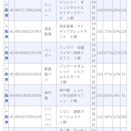
ドンレミー オ
04
ドン
レンジタルト＆
月
画
40
4907174082848
レミ
166
100%
28%
226
ＮＹチーズケー
01
像
ー
キ １個
日
04
森永製菓 マイ
森永
月
画
41
4902888237997
ディアガレットサ
165
75%
55%
228
製菓
06
像
ンド ６個
日
04
バンダイ 仮面
バン
月
画
42
4549660339199
ライダー色紙Ａ
164
237%
21%
278
ダイ
19
像
ＲＴ３ １個
日
パンケーキオム
04
敷島
レット ミルク
月
画
43
4901820416032
製パ
163
97%
12%
93
＆カスタード
01
像
ン
３個
日
03
神戸屋 しっと
神戸
月
画
44
4901408920586
り宇治抹茶マフ
163
180%
8%
91
屋
27
像
ィン ２個
日
シジ
03
ＣＧＣ 濃厚ガ
シー
月
画
45
4901870300299
トーショコラ
162
98%
11%
288
ジャ
25
像
１個
パン
日
不二家 アーモン
03