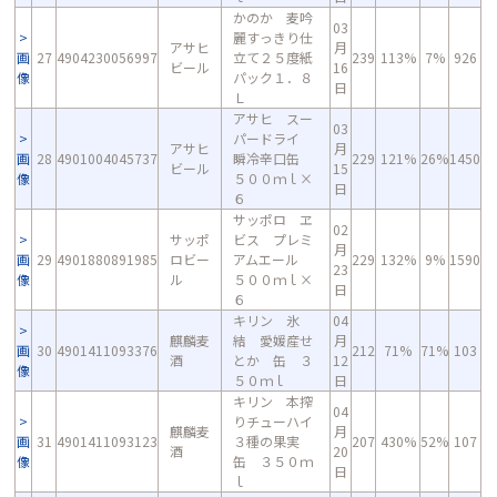
かのか 麦吟
03
麗すっきり仕
アサヒ
月
画
27
4904230056997
立て２５度紙
239
113%
7%
926
ビール
16
像
パック１．８
日
Ｌ
アサヒ スー
03
パードライ
アサヒ
月
画
28
4901004045737
瞬冷辛口缶
229
121%
26%
1450
ビール
15
像
５００ｍｌ×
日
６
サッポロ ヱ
02
サッポ
ビス プレミ
月
画
29
4901880891985
ロビー
アムエール
229
132%
9%
1590
23
像
ル
５００ｍｌ×
日
６
キリン 氷
04
麒麟麦
結 愛媛産せ
月
画
30
4901411093376
212
71%
71%
103
酒
とか 缶 ３
12
像
５０ｍｌ
日
キリン 本搾
04
りチューハイ
麒麟麦
月
画
31
4901411093123
３種の果実
207
430%
52%
107
酒
20
像
缶 ３５０ｍ
日
ｌ