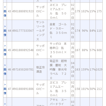
ス
６
ヱビス プレ
02
サッポ
ミアムエー
月
画
43
4901880891923
ロビー
179
102%
15%
275
ル 缶 ５０
23
像
ル
０ｍｌ
日
サント
金麦 ゴール
02
リーホ
ド・ラガー
月
画
44
4901777333567
ールデ
174
96%
84%
110
缶 ３５０ｍ
01
像
ィング
ｌ
日
ス
サッポロ 本
03
サッポ
格辛口 缶
月
画
45
4901880892548
ロビー
167
88%
57%
608
３５０ｍｌ×
30
像
ル
６
日
菊正宗 超特
04
撰 慶祝 大
菊正宗
月
画
46
4971650200781
吟醸 新元号
163
159%
17%
1029
酒造
18
像
ラベル ７２
日
０
ヱビス プレ
02
サッポ
ミアムエー
月
画
47
4901880891886
ロビー
158
101%
50%
212
ル 缶 ３５
21
像
ル
０ｍｌ
日
アサヒ スー
03
パードライ
アサヒ
月