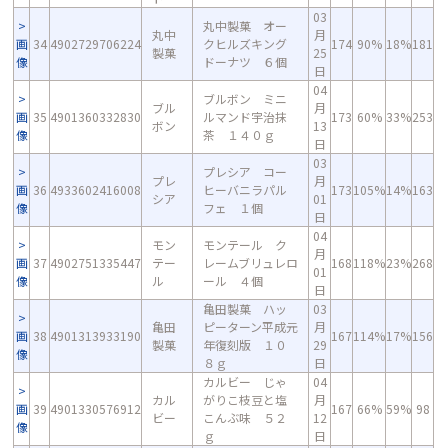
03
丸中製菓 オー
丸中
月
画
34
4902729706224
クヒルズキング
174
90%
18%
181
製菓
25
像
ドーナツ ６個
日
04
ブルボン ミニ
ブル
月
画
35
4901360332830
ルマンド宇治抹
173
60%
33%
253
ボン
13
像
茶 １４０ｇ
日
03
プレシア コー
プレ
月
画
36
4933602416008
ヒーバニラパル
173
105%
14%
163
シア
01
像
フェ １個
日
04
モン
モンテール ク
月
画
37
4902751335447
テー
レームブリュレロ
168
118%
23%
268
01
像
ル
ール ４個
日
亀田製菓 ハッ
03
亀田
ピーターン平成元
月
画
38
4901313933190
167
114%
17%
156
製菓
年復刻版 １０
29
像
８ｇ
日
カルビー じゃ
04
カル
がりこ枝豆と塩
月
画
39
4901330576912
167
66%
59%
98
ビー
こんぶ味 ５２
12
像
ｇ
日