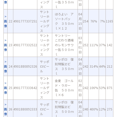
像
ィング
ー缶３５０ｍ
日
ス
ｌ
サント
ほろよい ア
04
リーホ
ソートパッ
月
画
22
4901777337251
ールデ
254
76%
7%
1165
ク ３５０ｍ
15
像
ィング
ｌ×１２
日
ス
サント
サントリー
03
リーホ
こだわり酒場
月
画
23
4901777332522
ールデ
のレモンサワ
252
111%
37%
142
01
像
ィング
ー缶５００ｍ
日
ス
ｌ
サッポロ 復
04
サッポ
刻特製ヱビ
月
画
24
4901880892326
ロビー
242
314%
44%
212
ス ３５０ｍ
19
像
ル
ｌ
日
サント
金麦 ゴール
02
リーホ
ド・ラガー
月
画
25
4901777333642
ールデ
242
106%
53%
875
缶 ５００ｍ
01
像
ィング
ｌ×６
日
ス
サッポロ 復
04
サッポ
刻特製ヱビ
月
画
26
4901880892333
ロビー
240
400%
12%
275
ス ５００ｍ
21
像
ル
ｌ
日