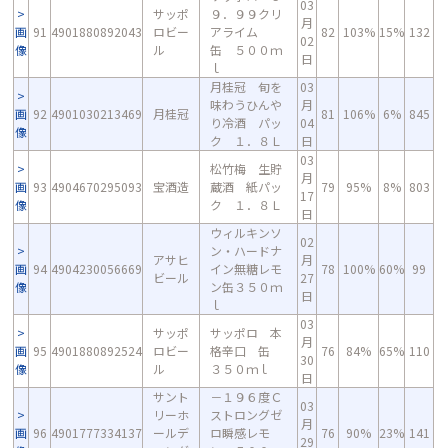
03
サッポ
９．９９クリ
月
画
91
4901880892043
ロビー
アライム
82
103%
15%
132
02
像
ル
缶 ５００ｍ
日
ｌ
月桂冠 旬を
03
味わうひんや
月
画
92
4901030213469
月桂冠
81
106%
6%
845
り冷酒 パッ
04
像
ク １．８Ｌ
日
03
松竹梅 生貯
月
画
93
4904670295093
宝酒造
蔵酒 紙パッ
79
95%
8%
803
17
像
ク １．８Ｌ
日
ウィルキンソ
02
ン・ハードナ
アサヒ
月
画
94
4904230056669
イン無糖レモ
78
100%
60%
99
ビール
27
像
ン缶３５０ｍ
日
ｌ
03
サッポ
サッポロ 本
月
画
95
4901880892524
ロビー
格辛口 缶
76
84%
65%
110
30
像
ル
３５０ｍｌ
日
サント
－１９６度Ｃ
03
リーホ
ストロングゼ
月
画
96
4901777334137
ールデ
ロ瞬感レモ
76
90%
23%
141
29