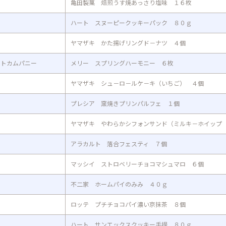
亀田製菓 焙煎うす焼あっさり塩味 １６枚
ハート スヌーピークッキーパック ８０ｇ
ヤマザキ かた揚げリングド－ナツ ４個
ートカムパニー
メリー スプリングハーモニー ６枚
ヤマザキ シュ－ロ－ルケ－キ（いちご） ４個
プレシア 窯焼きプリンパルフェ １個
ヤマザキ やわらかシフォンサンド（ミルキ－ホイップ
アラカルト 落合フェスティ ７個
マッシイ ストロベリーチョコマシュマロ ６個
不二家 ホームパイのみみ ４０ｇ
ロッテ プチチョコパイ濃い京抹茶 ８個
ハート サンエックスクッキー手提 ８０ｇ