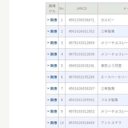
画像
No.
JANCD
メ
かも
画像
1
4901330536671
カルビー
画像
2
4901626051352
三幸製菓
画像
3
4979103312869
メリーチョコレ
画像
4
4979103312838
メリーチョコレ
画像
5
4969203028241
東京ふう月堂
画像
6
4970055195289
エースベーカリー
画像
7
4901626058207
三幸製菓
画像
8
4902501209592
フルタ製菓
画像
9
4979103312852
メリーチョコレ
画像
10
4935020918669
アントステラ