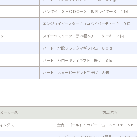
バンダイ ＳＨＯＤＯ－Ｘ 仮面ライダー３ １個
エンジョイイースターチョコパイパーティーＰ ９個
ーツ
スイーツスイーツ 窯の極みチョコケーキ ２個
ハート 北欧リラックマギフト缶 ８０ｇ
ハート ハローキティギフト手提げ ８個
ハート スヌーピーギフト手提げ ８個
メーカー名
商品名称
ィングス
金麦 ゴールド・ラガー 缶 ３５０ｍｌ×６
スーパードライスペシャルＰ景品 ３５０ｍｌ