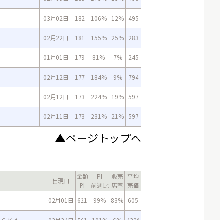
03月02日
182
106%
12%
495
02月22日
181
155%
25%
283
01月01日
179
81%
7%
245
02月12日
177
184%
9%
794
02月12日
173
224%
19%
597
02月11日
173
231%
21%
597
▲ページトップへ
金額
PI
販売
平均
出現日
PI
前週比
店率
売価
02月01日
621
99%
83%
605
×６×４
02月24日
561
101%
6%
4330