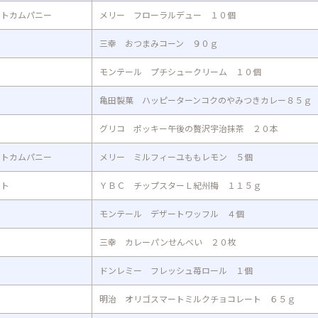
ートカムパニー
メリー フローラルデュー １０個
三幸 おつまみコーン ９０ｇ
モンテール プチシュークリーム １０個
亀田製菓 ハッピーターンコクのやみつきカレー８５ｇ
グリコ ポッキー午後の贅沢宇治抹茶 ２０本
ートカムパニー
メリー ミルフィーユももレモン ５個
ット
ＹＢＣ チップスターＬ紀州梅 １１５ｇ
モンテール デザートワッフル ４個
三幸 カレーパンせんべい ２０枚
ドンレミー フレッシュ苺ロール １個
明治 オリゴスマートミルクチョコレート ６５ｇ