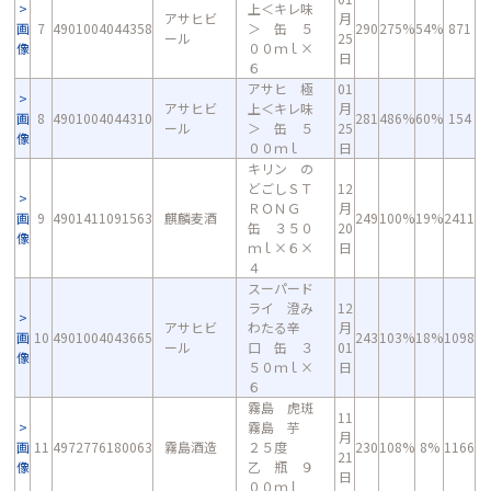
上＜キレ味
アサヒビ
月
画
7
4901004044358
＞ 缶 ５
290
275%
54%
871
ール
25
像
００ｍｌ×
日
６
アサヒ 極
01
アサヒビ
上＜キレ味
月
画
8
4901004044310
281
486%
60%
154
ール
＞ 缶 ５
25
像
００ｍｌ
日
キリン の
どごしＳＴ
12
ＲＯＮＧ
月
画
9
4901411091563
麒麟麦酒
249
100%
19%
2411
缶 ３５０
20
像
ｍｌ×６×
日
４
スーパード
ライ 澄み
12
アサヒビ
わたる辛
月
画
10
4901004043665
243
103%
18%
1098
ール
口 缶 ３
01
像
５０ｍｌ×
日
６
霧島 虎斑
11
霧島 芋
月
画
11
4972776180063
霧島酒造
２５度
230
108%
8%
1166
21
像
乙 瓶 ９
日
００ｍｌ