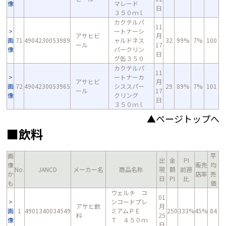
像
マレード
日
３５０ｍｌ
カクテルパ
11
ートナーシ
アサヒビ
月
画
71
4904230053989
ャルドネス
32
99%
7%
100
ール
17
像
パークリン
日
グ缶３５０
カクテルパ
11
ートナーカ
アサヒビ
月
画
72
4904230053965
シススパー
29
89%
7%
101
ール
17
像
クリング
日
３５０ｍｌ
▲ページトップへ
■飲料
画
平
出
金
PI
像
販売
均
No.
JANCD
メーカー名
商品名称
現
額
前週
か
店率
売
日
PI
比
も
価
ウェルチ コ
01
ンコードプレ
アサヒ飲
月
画
1
4901340034549
ミアムＰＥ
250
333%
45%
84
料
25
像
Ｔ ４５０ｍ
日