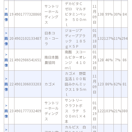
デカビタＣ
サントリ
11
ゼロ マルチ
ーホール
月
画
19
4901777328860
ビタミンペッ
138
99%
30%
84
ディング
09
像
ト ５００ｍ
ス
日
ｌ
ジョージア
01
日本コ
ディープブラ
月
画
20
4902102133487
カ・コー
132
127%
11%
294
ック １８５
18
像
ラ
ｇ×５Ｐ
日
南酪 スコー
01
南日本酪
ルビターオレ
月
画
21
4902986541651
128
46%
7%
86
農協同
ンジ ４１０
16
像
ｍｌ
日
カゴメ 野菜
11
生活１００有
月
画
22
4901306033203
カゴメ
田みかんミッ
123
86%
62%
81
09
像
クス１９５ｍ
日
ｌ
サントリー
サントリ
01
クラフトボ
ーホール
月
画
23
4901777332409
ス ラテ ５
122
103%
21%
380
ディング
19
像
００ｍｌ×４
ス
日
本
カルピス 白
01