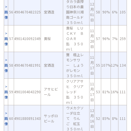
タカラ直搾
12
り日本の農
月
画
56
4904670482325
宝酒造
園神奈川湘
58
90%
6%
105
01
像
南ゴールド
日
３５０ｍｌ
黄桜 ＬＵ
11
ＣＫＹ Ｂ
月
画
57
4901410092349
黄桜
ＯＡＲ
57
96%
7%
259
20
像
缶 ３５０
日
ｍｌ
寶 極上レ
11
モンサワ
月
画
58
4904670481991
宝酒造
ー しょう
55
107%
12%
134
17
像
がレモン
日
３５０ｍｌ
クリアアサ
11
ヒ クリア
アサヒビ
月
画
59
4901004043290
レッド
53
81%
16%
111
ール
17
像
缶 ３５０
日
ｍｌ
ウメカクソ
12
ーダ仕立
サッポロ
月
画
60
4901880891343
て りん
52
85%
8%
111
ビール
16
像
ご 紅玉
日
３５０ｍｌ