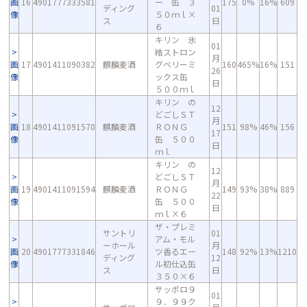
画
16
4901777333581
ー 缶 ３
175
0%
16%
609
ディング
01
像
５０ｍｌ×
ス
日
６
キリン 氷
01
結ストロン
月
画
17
4901411090382
麒麟麦酒
グベリーミ
160
465%
16%
151
26
像
ックス缶
日
５００ｍｌ
キリン の
12
どごしＳＴ
月
画
18
4901411091570
麒麟麦酒
ＲＯＮＧ
151
98%
46%
156
17
像
缶 ５００
日
ｍｌ
キリン の
12
どごしＳＴ
月
画
19
4901411091594
麒麟麦酒
ＲＯＮＧ
149
93%
38%
889
22
像
缶 ５００
日
ｍｌ×６
ザ・プレミ
サントリ
01
アム・モル
ーホール
月
画
20
4901777331846
ツ香るエー
148
92%
13%
1210
ディング
12
像
ル初仕込缶
ス
日
３５０×６
サッポロ９
01
９．９９ク