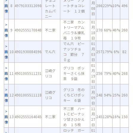
チョコ
メリー アソ
月
画
8
4979103312098
レート
ートチョコレ
286
229%
10%
496
08
像
カムパ
ート １２個
日
ニー
不二家 カン
01
トリーマアム
月
画
9
4902555170848
不二家
270
68%
46%
260
バニラ＆練乳
18
像
苺 １９枚
日
でん六 ピー
01
ナッツチョ
月
画
10
4901930084596
でん六
257
179%
6%
82
コ 節分 ７
03
像
０ｇ
日
01
グリコ ポッ
江崎グ
月
画
11
4901005511231
キーさくら抹
256
79%
40%
268
リコ
19
像
茶 ９袋
日
11
グリコ 冬の
江崎グ
月
画
12
4901005511118
くちどけポッ
248
94%
25%
260
リコ
09
像
キー ６袋
日
不二家 ハー
11
トＣピーナッ
月
画
13
4902555164045
不二家
245
128%
16%
150
ツ甘さひかえ
27
像
め １５枚
日
ロッテ ガー
01