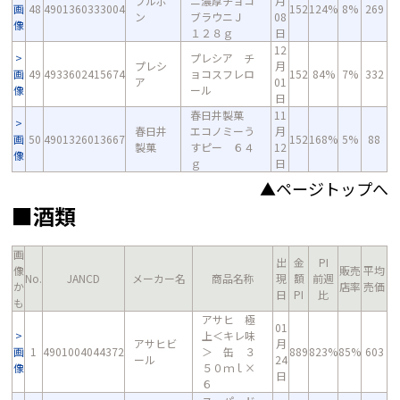
ブルボ
ニ濃厚チョコ
月
画
48
4901360333004
152
124%
8%
269
ン
ブラウニＪ
08
像
１２８ｇ
日
12
プレシア チ
プレシ
月
画
49
4933602415674
ョコスフレロ
152
84%
7%
332
ア
01
像
ール
日
春日井製菓
11
春日井
エコノミーう
月
画
50
4901326013667
152
168%
5%
88
製菓
すピー ６４
12
像
ｇ
日
▲ページトップへ
■酒類
画
出
金
PI
像
販売
平均
No.
JANCD
メーカー名
商品名称
現
額
前週
か
店率
売価
日
PI
比
も
アサヒ 極
01
上＜キレ味
アサヒビ
月
画
1
4901004044372
＞ 缶 ３
889
823%
85%
603
ール
24
像
５０ｍｌ×
日
６