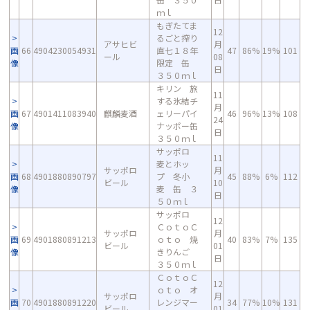
ｍｌ
もぎたてま
12
るごと搾り
アサヒビ
月
画
66
4904230054931
直七１８年
47
86%
19%
101
ール
08
像
限定 缶
日
３５０ｍｌ
キリン 旅
11
する氷結チ
月
画
67
4901411083940
麒麟麦酒
ェリーパイ
46
96%
13%
108
24
像
ナッポー缶
日
３５０ｍｌ
サッポロ
11
麦とホッ
サッポロ
月
画
68
4901880890797
プ 冬小
45
88%
6%
112
ビール
10
像
麦 缶 ３
日
５０ｍｌ
サッポロ
12
ＣｏｔｏＣ
サッポロ
月
画
69
4901880891213
ｏｔｏ 焼
40
83%
7%
135
ビール
01
像
きりんご
日
３５０ｍｌ
ＣｏｔｏＣ
12
ｏｔｏ オ
サッポロ
月
画
70
4901880891220
レンジマー
34
77%
10%
131
ビール
01