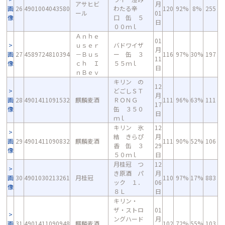
アサヒビ
月
画
26
4901004043580
わたる辛
120
92%
8%
255
ール
01
像
口 缶 ５
日
００ｍｌ
Ａｎｈｅ
01
ｕｓｅｒ
バドワイザ
月
画
27
4589724810394
－Ｂｕｓ
ー 缶 ３
116
97%
30%
197
11
像
ｃｈ Ｉ
５５ｍｌ
日
ｎＢｅｖ
キリン の
12
どごしＳＴ
月
画
28
4901411091532
麒麟麦酒
ＲＯＮＧ
111
96%
63%
111
17
像
缶 ３５０
日
ｍｌ
キリン 氷
12
結 きらぴ
月
画
29
4901411090832
麒麟麦酒
111
90%
52%
106
香 缶 ３
29
像
５０ｍｌ
日
月桂冠 つ
12
き原酒 パ
月
画
30
4901030213261
月桂冠
110
97%
17%
883
ック １．
06
像
８Ｌ
日
キリン・
ザ・ストロ
01
ングハード
月
画
31
4901411090948
麒麟麦酒
102
72%
55%
103