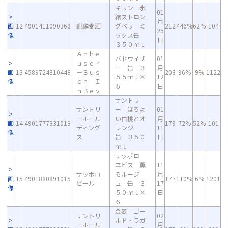
キリン 氷
01
結ストロン
月
画
12
4901411090368
麒麟麦酒
グベリーミ
212
446%
62%
104
25
像
ックス缶
日
３５０ｍｌ
Ａｎｈｅ
バドワイザ
01
ｕｓｅｒ
ー 缶 ３
月
画
13
4589724810448
－Ｂｕｓ
208
96%
9%
1122
５５ｍｌ×
12
像
ｃｈ Ｉ
６
日
ｎＢｅｖ
サントリ
サントリ
ー ほろよ
01
ーホール
い白桃とオ
月
画
14
4901777331013
179
72%
52%
101
ディング
レンジ
11
像
ス
缶 ３５０
日
ｍｌ
サッポロ
ヱビス 薫
11
サッポロ
るルージ
月
画
15
4901880891015
177
110%
6%
1201
ビール
ュ 缶 ３
17
像
５０ｍｌ×
日
６
金麦 ゴー
サントリ
02
ルド・ラガ
ーホール
月