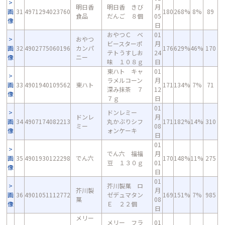
明日香
明日香 きび
月
画
31
4971294023760
180
268%
8%
89
食品
だんご ８個
05
像
日
おやつＣ ベ
01
おやつ
ビースターポ
月
画
32
4902775060196
カンパ
176
629%
46%
170
テトうすしお
24
像
ニー
味 １０８ｇ
日
東ハト キャ
01
ラメルコーン
月
画
33
4901940109562
東ハト
171
134%
7%
71
深み抹茶 ７
12
像
７ｇ
日
01
ドンレミー
ドンレ
月
画
34
4907174082213
丸かぶりシフ
171
182%
14%
310
ミー
08
像
ォンケーキ
日
01
でん六 福福
月
画
35
4901930122298
でん六
170
148%
11%
275
豆 １３０ｇ
01
像
日
01
芥川製菓 ロ
芥川製
月
画
36
4901051112772
ゼデュマタン
169
151%
7%
985
菓
08
像
Ｅ ２２個
日
メリー
メリー フラ
01