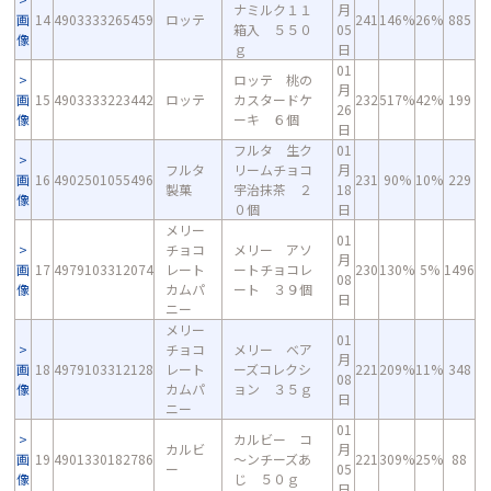
ナミルク１１
月
画
14
4903333265459
ロッテ
241
146%
26%
885
箱入 ５５０
05
像
ｇ
日
01
ロッテ 桃の
月
画
15
4903333223442
ロッテ
カスタードケ
232
517%
42%
199
26
像
ーキ ６個
日
フルタ 生ク
01
フルタ
リームチョコ
月
画
16
4902501055496
231
90%
10%
229
製菓
宇治抹茶 ２
18
像
０個
日
メリー
01
チョコ
メリー アソ
月
画
17
4979103312074
レート
ートチョコレ
230
130%
5%
1496
08
像
カムパ
ート ３９個
日
ニー
メリー
01
チョコ
メリー ベア
月
画
18
4979103312128
レート
ーズコレクシ
221
209%
11%
348
08
像
カムパ
ョン ３５ｇ
日
ニー
01
カルビー コ
カルビ
月
画
19
4901330182786
～ンチーズあ
221
309%
25%
88
ー
05
像
じ ５０ｇ
日