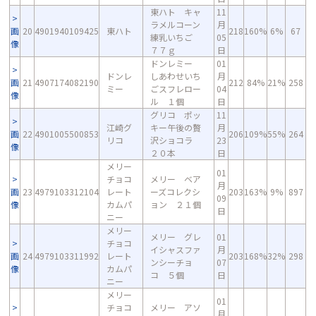
東ハト キャ
11
ラメルコーン
月
画
20
4901940109425
東ハト
218
160%
6%
67
練乳いちご
05
像
７７ｇ
日
ドンレミー
01
ドンレ
しあわせいち
月
画
21
4907174082190
212
84%
21%
258
ミー
ごスフレロー
04
像
ル １個
日
グリコ ポッ
11
江崎グ
キー午後の贅
月
画
22
4901005500853
206
109%
55%
264
リコ
沢ショコラ
23
像
２０本
日
メリー
01
チョコ
メリー ベア
月
画
23
4979103312104
レート
ーズコレクシ
203
163%
9%
897
09
像
カムパ
ョン ２１個
日
ニー
メリー
メリー グレ
01
チョコ
イシャスファ
月
画
24
4979103311992
レート
203
168%
32%
298
ンシーチョ
07
像
カムパ
コ ５個
日
ニー
メリー
01
チョコ
メリー アソ
月