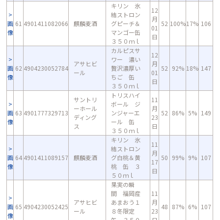
キリン 氷
12
結ストロン
月
画
61
4901411082066
麒麟麦酒
グピーチ＆
52
100%
17%
106
01
像
マンゴー缶
日
３５０ｍｌ
カルピスサ
12
ワー 濃い
アサヒビ
月
画
62
4904230052784
贅沢濃厚い
52
92%
18%
147
ール
01
像
ちご 缶
日
３５０ｍｌ
トリスハイ
サントリ
11
ボール ジ
ーホール
月
画
63
4901777329713
ンジャーエ
52
86%
5%
149
ディング
23
像
ール 缶
ス
日
３５０ｍｌ
キリン 氷
11
結ストロン
月
画
64
4901411089157
麒麟麦酒
グ白桃＆黄
50
99%
9%
107
17
像
桃 缶 ３
日
５０ｍｌ
果実の瞬
間 福岡産
11
アサヒビ
あまおう１
月
画
65
4904230052425
48
87%
6%
107
ール
８冬限定
23
像
缶 ３５０
日