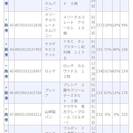
09
像
カムパ
ト ８個
日
ニー
メリー
メリーチョコ
01
チョコ
レート アマ
月
画
43
4979103312036
レート
157
128%
18%
996
ービレ １８
07
像
カムパ
個
日
ニー
ＹＢＣ チッ
01
ヤマザ
プスターＬ紀
月
画
44
4903015527493
キビス
155
75%
48%
168
州梅 １１５
10
像
ケット
ｇ
日
12
ロッテ カル
月
画
45
4903333218967
ロッテ
ヴァドス １
154
101%
65%
154
28
像
２粒
日
プレシア ２
01
プレシ
層のクリーム
月
画
46
4933602415780
153
83%
15%
278
ア
チーズタル
03
像
ト １個
日
ヤマザキ 恵
01
山崎製
方クレ－プロ
月
画
47
4903110563211
153
0%
9%
223
パン
－ル（ミルキ
31
像
－）
日
ブルボン ミ
12