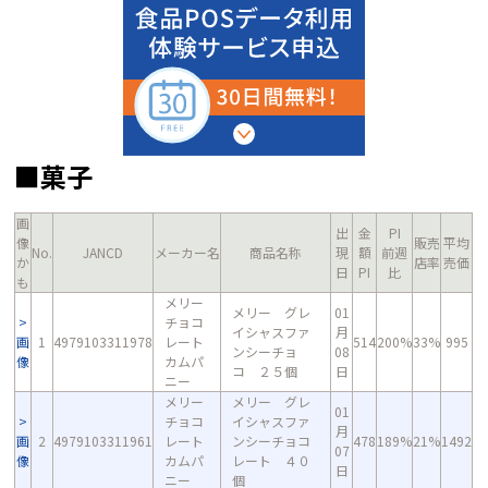
■菓子
画
出
金
PI
像
販売
平均
No.
JANCD
メーカー名
商品名称
現
額
前週
か
店率
売価
日
PI
比
も
メリー
メリー グレ
01
チョコ
イシャスファ
月
画
1
4979103311978
レート
514
200%
33%
995
ンシーチョ
08
像
カムパ
コ ２５個
日
ニー
メリー
メリー グレ
01
チョコ
イシャスファ
月
画
2
4979103311961
レート
ンシーチョコ
478
189%
21%
1492
07
像
カムパ
レート ４０
日
ニー
個