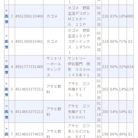
ｌ
カゴメ 野菜
01
生活デコポン
月
画
2
4901306133408
カゴメ
226
83%
18%
880
ＭＩＸボー
21
像
ル １２Ｐ
日
カゴメ 野菜
01
生活１００デ
月
画
3
4901306033401
カゴメ
コポンミック
224
86%
71%
82
18
像
ス １９５ｍ
日
ｌ
サントリ
サントリー
01
ーホール
伊右衛門 特
月
画
4
4901777331488
223
90%
32%
834
ディング
茶 ５００ｍ
05
像
ス
ｌ×５本＋１
日
01
アサヒ 三ツ
アサヒ飲
月
画
5
4514603375312
矢梅ＰＥＴ
202
84%
14%
119
料
19
像
１．５Ｌ
日
01
アサヒ 三ツ
アサヒ飲
月
画
6
4514603375213
矢梅ＰＥＴ
200
54%
54%
81
料
18
像
５００ｍｌ
日
アサヒ 三ツ
01
アサヒ飲
矢くちどけも
月
画
7
4514603374919
198
86%
49%
81
料
も ＰＥＴ
05