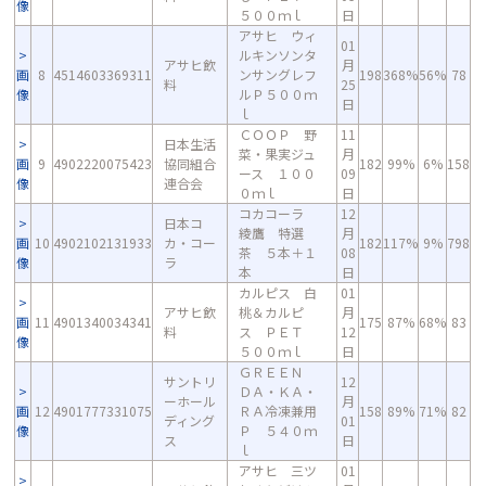
像
５００ｍｌ
日
アサヒ ウィ
01
ルキンソンタ
アサヒ飲
月
画
8
4514603369311
ンサングレフ
198
368%
56%
78
料
25
像
ルＰ５００ｍ
日
ｌ
ＣＯＯＰ 野
11
日本生活
菜・果実ジュ
月
画
9
4902220075423
協同組合
182
99%
6%
158
ース １００
09
像
連合会
０ｍｌ
日
コカコーラ
12
日本コ
綾鷹 特選
月
画
10
4902102131933
カ・コー
182
117%
9%
798
茶 ５本＋１
08
像
ラ
本
日
カルピス 白
01
アサヒ飲
桃＆カルピ
月
画
11
4901340034341
175
87%
68%
83
料
ス ＰＥＴ
12
像
５００ｍｌ
日
ＧＲＥＥＮ
サントリ
12
ＤＡ・ＫＡ・
ーホール
月
画
12
4901777331075
ＲＡ冷凍兼用
158
89%
71%
82
ディング
01
像
Ｐ ５４０ｍ
ス
日
ｌ
アサヒ 三ツ
01