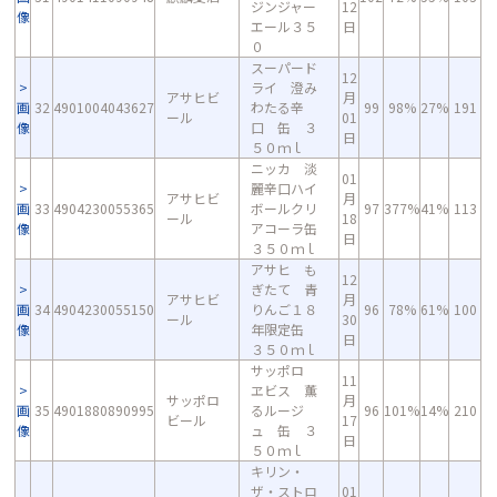
ジンジャー
12
像
エール３５
日
０
スーパード
12
ライ 澄み
アサヒビ
月
画
32
4901004043627
わたる辛
99
98%
27%
191
ール
01
像
口 缶 ３
日
５０ｍｌ
ニッカ 淡
01
麗辛口ハイ
アサヒビ
月
画
33
4904230055365
ボールクリ
97
377%
41%
113
ール
18
像
アコーラ缶
日
３５０ｍｌ
アサヒ も
12
ぎたて 青
アサヒビ
月
画
34
4904230055150
りんご１８
96
78%
61%
100
ール
30
像
年限定缶
日
３５０ｍｌ
サッポロ
11
ヱビス 薫
サッポロ
月
画
35
4901880890995
るルージ
96
101%
14%
210
ビール
17
像
ュ 缶 ３
日
５０ｍｌ
キリン・
ザ・ストロ
01