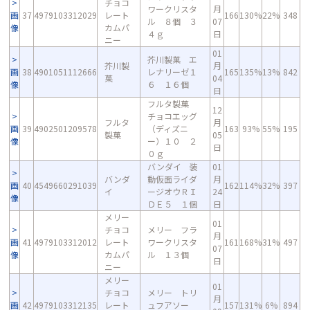
チョコ
ワークリスタ
月
画
37
4979103312029
レート
166
130%
22%
348
ル ８個 ３
07
像
カムパ
４ｇ
日
ニー
01
芥川製菓 エ
芥川製
月
画
38
4901051112666
レナリーゼ１
165
135%
13%
842
菓
04
像
６ １６個
日
フルタ製菓
12
チョコエッグ
フルタ
月
画
39
4902501209578
（ディズニ
163
93%
55%
195
製菓
05
像
ー）１０ ２
日
０ｇ
バンダイ 装
01
バンダ
動仮面ライダ
月
画
40
4549660291039
162
114%
32%
397
イ
ージオウＲＩ
24
像
ＤＥ５ １個
日
メリー
01
チョコ
メリー フラ
月
画
41
4979103312012
レート
ワークリスタ
161
168%
31%
497
07
像
カムパ
ル １３個
日
ニー
メリー
01
チョコ
メリー トリ
月
画
42
4979103312135
レート
ュフアソー
157
131%
6%
894