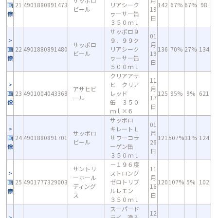
サッポロ
月
画
21
4901880891473
リアシーク
142
67%
67%
98
ビール
19
像
ヮーサー缶
日
３５０ｍｌ
サッポロ９
01
９．９９ク
サッポロ
月
画
22
4901880891480
リアシーク
136
70%
27%
134
ビール
19
像
ヮーサー缶
日
５００ｍｌ
クリアアサ
11
ヒ クリア
アサヒビ
月
画
23
4901004043368
レッド
125
95%
9%
621
ール
17
像
缶 ３５０
日
ｍｌ×６
サッポロ
01
キレートＬ
サッポロ
月
画
24
4901880891701
サワーコラ
121
507%
31%
124
ビール
26
像
ーゲン缶
日
３５０ｍｌ
－１９６度
サントリ
11
ストロング
ーホール
月
画
25
4901777329003
ゼロトリプ
120
107%
5%
102
ディング
16
像
ルレモン
ス
日
３５０ｍｌ
スーパード
12
ライ 澄み