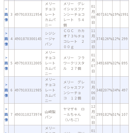
メリー
メリー グレ
01
チョコ
イシャスファ
月
画
3
4979103311954
レート
ンシーチョコ
407
161%
19%
1991
08
像
カムパ
レート ５４
日
ニー
個
ＣＧＣ カカ
11
シジシ
オ７３％チョ
月
画
4
4901870300145
ージャ
374
126%
12%
299
コレート ２
18
像
パン
００ｇ
日
メリー
01
チョコ
メリー フラ
月
画
5
4979103312005
レート
ワークリスタ
349
168%
32%
895
07
像
カムパ
ル ２７個
日
ニー
メリー
メリー グレ
01
チョコ
イシャスファ
月
画
6
4979103311985
レート
348
207%
34%
497
ンシーチョ
06
像
カムパ
コ １２個
日
ニー
12
ヤマザキ ロ
山崎製
月
画
7
4903110273974
－ルちゃん
299
182%
51%
107
パン
01
像
（いちご）
日
メリー
01