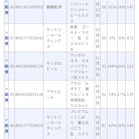
ングハード
月
画
36
4901411090962
麒麟麦酒
96
81%
16%
147
ジンジャー
12
像
エール５０
日
０
金麦 ゴー
サントリ
02
ルド・ラガ
ーホール
月
画
37
4901777333642
ー 缶 ５
95
0%
6%
872
ディング
01
像
００ｍｌ×
ス
日
６
サッポロ
11
９９．９９
サッポロ
月
画
38
4901880890735
クリアグレ
92
108%
20%
132
ビール
10
像
ープフルー
日
ツ缶５００
アサヒ も
01
ぎたて 青
アサヒビ
月
画
39
4904230055136
りんご１９
91
74%
17%
139
ール
19
像
年限定缶
日
５００ｍｌ
プレミアム
サントリ
こくしぼ
01
ーホール
り 薫る白
月
画
40
4901777329553
87
63%
20%
146
ディング
ぶどう
18
像
ス
缶 ３５０
日