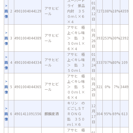
スーパード
01
ライ 景品
アサヒビ
月
画
2
4901004044129
内封 ３５
727
108%
18%
4359
ール
12
像
０ｍｌ×６
日
×４
アサヒ 極
01
上＜キレ味
アサヒビ
月
画
3
4901004044389
＞ 缶 ３
393
253%
30%
2392
ール
26
像
５０ｍｌ×
日
６×４
アサヒ 極
01
アサヒビ
上＜キレ味
月
画
4
4901004044334
333
707%
80%
109
ール
＞ 缶 ３
24
像
５０ｍｌ
日
アサヒ 極
01
上＜キレ味
アサヒビ
月
画
5
4901004044365
＞ 缶 ５
321
0%
7%
3449
ール
26
像
００ｍｌ×
日
６×４
キリン の
12
どごしＳＴ
月
画
6
4901411091556
麒麟麦酒
ＲＯＮＧ
304
95%
69%
613
17
像
缶 ３５０
日
ｍｌ×６
アサヒ 極
01