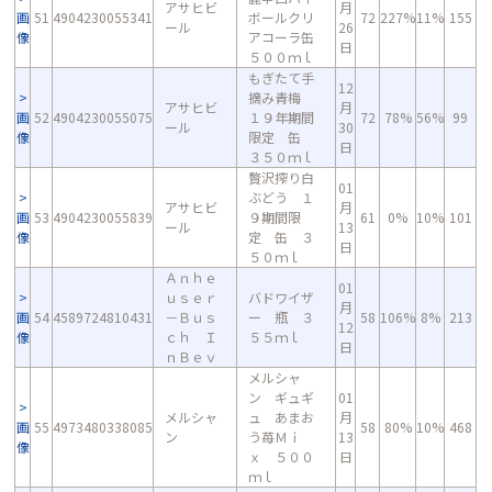
アサヒビ
月
画
51
4904230055341
ボールクリ
72
227%
11%
155
ール
26
像
アコーラ缶
日
５００ｍｌ
もぎたて手
12
摘み青梅
アサヒビ
月
画
52
4904230055075
１９年期間
72
78%
56%
99
ール
30
像
限定 缶
日
３５０ｍｌ
贅沢搾り白
01
ぶどう １
アサヒビ
月
画
53
4904230055839
９期間限
61
0%
10%
101
ール
13
像
定 缶 ３
日
５０ｍｌ
Ａｎｈｅ
01
ｕｓｅｒ
バドワイザ
月
画
54
4589724810431
－Ｂｕｓ
ー 瓶 ３
58
106%
8%
213
12
像
ｃｈ Ｉ
５５ｍｌ
日
ｎＢｅｖ
メルシャ
ン ギュギ
01
メルシャ
ュ あまお
月
画
55
4973480338085
58
80%
10%
468
ン
う苺Ｍｉ
13
像
ｘ ５００
日
ｍｌ