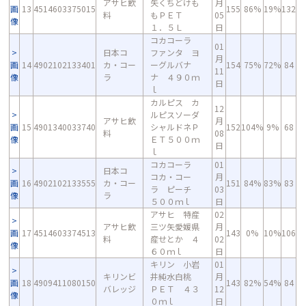
アサヒ飲
矢くちどけも
月
画
13
4514603375015
155
86%
19%
132
料
もＰＥＴ
05
像
１．５Ｌ
日
コカコーラ
01
日本コ
ファンタ ヨ
月
画
14
4902102133401
カ・コー
ーグルバナ
154
75%
72%
84
11
像
ラ
ナ ４９０ｍ
日
ｌ
カルピス カ
12
ルピスソーダ
アサヒ飲
月
画
15
4901340033740
シャルドネＰ
152
104%
9%
68
料
08
像
ＥＴ５００ｍ
日
ｌ
コカコーラ
01
日本コ
コカ・コー
月
画
16
4902102133555
カ・コー
151
84%
83%
83
ラ ピーチ
03
像
ラ
５００ｍｌ
日
アサヒ 特産
02
アサヒ飲
三ツ矢愛媛県
月
画
17
4514603374513
143
0%
10%
106
料
産せとか ４
02
像
６０ｍｌ
日
キリン 小岩
01
キリンビ
井純水白桃
月
画
18
4909411080150
143
82%
54%
84
バレッジ
ＰＥＴ ４３
12
像
０ｍｌ
日