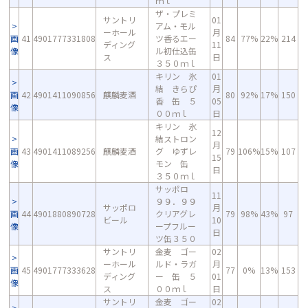
ｍｌ
ザ・プレミ
サントリ
01
アム・モル
ーホール
月
画
41
4901777331808
ツ香るエー
84
77%
22%
214
ディング
11
像
ル初仕込缶
ス
日
３５０ｍｌ
キリン 氷
01
結 きらぴ
月
画
42
4901411090856
麒麟麦酒
80
92%
17%
150
香 缶 ５
05
像
００ｍｌ
日
キリン 氷
12
結ストロン
月
画
43
4901411089256
麒麟麦酒
グ ゆずレ
79
106%
15%
107
15
像
モン 缶
日
３５０ｍｌ
サッポロ
11
９９．９９
サッポロ
月
画
44
4901880890728
クリアグレ
79
98%
43%
97
ビール
10
像
ープフルー
日
ツ缶３５０
サントリ
金麦 ゴー
02
ーホール
ルド・ラガ
月
画
45
4901777333628
77
0%
13%
153
ディング
ー 缶 ５
01
像
ス
００ｍｌ
日
サントリ
金麦 ゴー
02