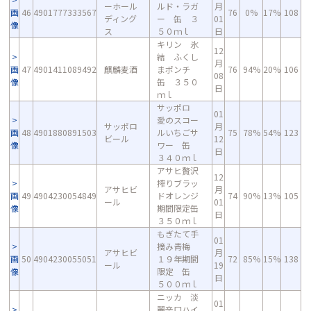
ーホール
ルド・ラガ
月
画
46
4901777333567
76
0%
17%
108
ディング
ー 缶 ３
01
像
ス
５０ｍｌ
日
キリン 氷
12
結 ふくし
月
画
47
4901411089492
麒麟麦酒
まポンチ
76
94%
20%
106
08
像
缶 ３５０
日
ｍｌ
サッポロ
01
愛のスコー
サッポロ
月
画
48
4901880891503
ルいちごサ
75
78%
54%
123
ビール
12
像
ワー 缶
日
３４０ｍｌ
アサヒ贅沢
12
搾りブラッ
アサヒビ
月
画
49
4904230054849
ドオレンジ
74
90%
13%
105
ール
01
像
期間限定缶
日
３５０ｍｌ
もぎたて手
01
摘み青梅
アサヒビ
月
画
50
4904230055051
１９年期間
72
85%
15%
138
ール
19
像
限定 缶
日
５００ｍｌ
ニッカ 淡
01
麗辛口ハイ