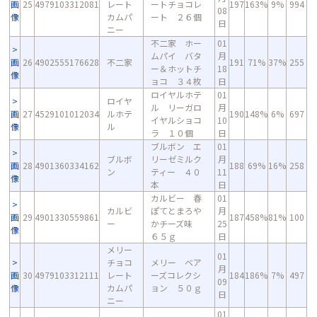
画
25
4979103312081
レート
ートチョコレ
197
163%
9%
994
08
像
カムパ
ート ２６個
日
ニー
不二家 ホー
01
ムパイ バタ
月
画
26
4902555176628
不二家
191
71%
37%
255
ー＆ホットチ
18
像
ョコ ３４枚
日
ロイヤルホテ
01
ロイヤ
ル リーガロ
月
画
27
4529101012034
ルホテ
190
148%
6%
697
イヤルショコ
10
像
ル
ラ １０個
日
ブルボン エ
01
ブルボ
リーゼミルク
月
画
28
4901360334162
188
69%
16%
258
ン
ティー ４０
11
像
本
日
カルビー 春
01
カルビ
ぽてとまろや
月
画
29
4901330559861
187
458%
81%
100
ー
かチーズ味
25
像
６５ｇ
日
メリー
01
チョコ
メリー ベア
月
画
30
4979103312111
レート
ーズコレクシ
184
186%
7%
497
09
像
カムパ
ョン ５０ｇ
日
ニー
01