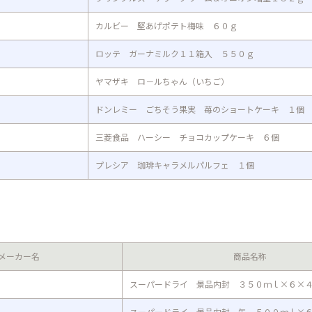
カルビー 堅あげポテト梅味 ６０ｇ
ロッテ ガーナミルク１１箱入 ５５０ｇ
ヤマザキ ロ－ルちゃん（いちご）
ドンレミー ごちそう果実 苺のショートケーキ １個
三菱食品 ハーシー チョコカップケーキ ６個
プレシア 珈琲キャラメルパルフェ １個
メーカー名
商品名称
スーパードライ 景品内封 ３５０ｍｌ×６×
スーパードライ 景品内封 缶 ５００ｍｌ×