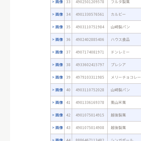
画像
33
4902501209578
フルタ製菓
画像
34
4901330576561
カルビー
画像
35
4903110751984
山崎製パン
画像
36
4902402885406
ハウス食品
画像
37
4907174081971
ドンレミー
画像
38
4933602415797
プレシア
画像
39
4979103311985
メリーチョコレー
画像
40
4903110752028
山崎製パン
画像
41
4901336169378
栗山米菓
画像
42
4901075014915
越後製菓
画像
43
4901075014908
越後製菓
画像
44
8886467113482
シンガポール