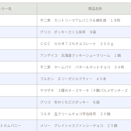
ーカー名
商品名称
不二家 カントリーマアムバニラ＆練乳苺 １９枚
グリコ ポッキーさくら抹茶 ９袋
ＣＧＣ カカオ７３％チョコレート ２００ｇ
アンデイコ 北海道クッキーシュークリーム １個
不二家 ホームパイ バター＆ホットチョコ ３４枚
ブルボン エリーゼミルクティー ４０本
ヤマザキ ３種のチ－ズケ－キ（十勝パルメザンチ－ズ
グリコ 冬のくちどけポッキー ６袋
フルタ 生クリームチョコ宇治抹茶 ２０個
トカムパニー
メリー グレイシャスファンシーチョコ ２５個