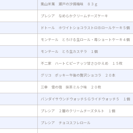
栗山米菓 瀬戸の汐揚梅味 ８３ｇ
プレシア なめらかクリームチーズケーキ
ドトール ホワイトショコラストロＢロールケーキ５個
モンテール とろける生ロール・苺ショートケーキ４個
モンテール とろ生カステラ １個
不二家 ハートＣピーナッツ甘さひかえめ １５枚
グリコ ポッキー午後の贅沢ショコラ ２０本
三幸 雪の宿 抹茶ミルク味 ２０枚
バンダイサウンドウォッチＳＧライドウォッチ５ １個
プレシア ２層のクリームチーズタルト １個
プレシア チョコスフレロール