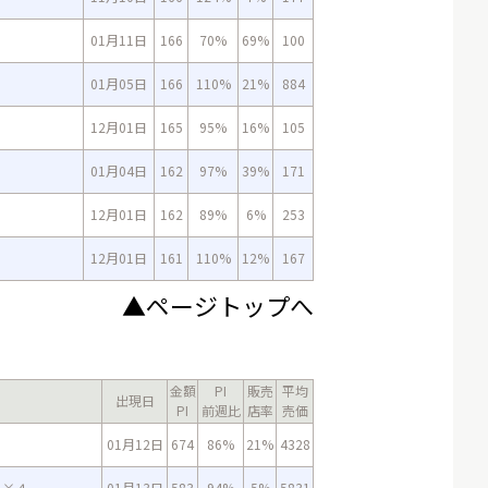
01月11日
166
70%
69%
100
01月05日
166
110%
21%
884
12月01日
165
95%
16%
105
01月04日
162
97%
39%
171
12月01日
162
89%
6%
253
12月01日
161
110%
12%
167
▲ページトップへ
金額
PI
販売
平均
出現日
PI
前週比
店率
売価
４
01月12日
674
86%
21%
4328
６×４
01月13日
583
94%
5%
5831