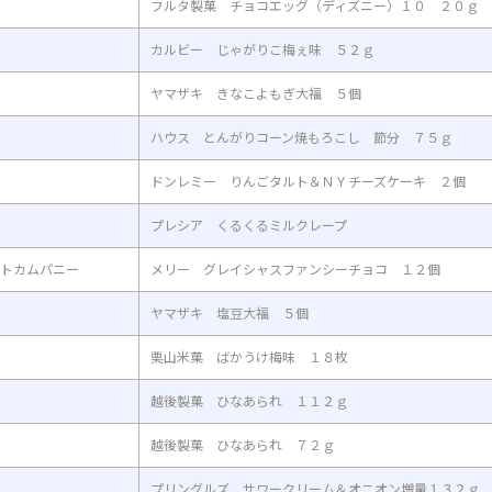
フルタ製菓 チョコエッグ（ディズニー）１０ ２０ｇ
カルビー じゃがりこ梅ぇ味 ５２ｇ
ヤマザキ きなこよもぎ大福 ５個
ハウス とんがりコーン焼もろこし 節分 ７５ｇ
ドンレミー りんごタルト＆ＮＹチーズケーキ ２個
プレシア くるくるミルクレープ
トカムパニー
メリー グレイシャスファンシーチョコ １２個
ヤマザキ 塩豆大福 ５個
栗山米菓 ばかうけ梅味 １８枚
越後製菓 ひなあられ １１２ｇ
越後製菓 ひなあられ ７２ｇ
プリングルズ サワークリーム＆オニオン増量１３２ｇ