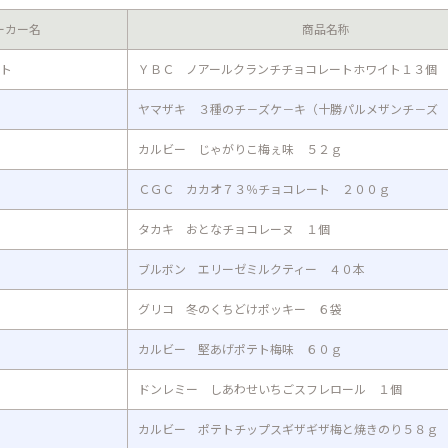
ーカー名
商品名称
ト
ＹＢＣ ノアールクランチチョコレートホワイト１３個
ヤマザキ ３種のチ－ズケ－キ（十勝パルメザンチ－ズ
カルビー じゃがりこ梅ぇ味 ５２ｇ
ＣＧＣ カカオ７３％チョコレート ２００ｇ
タカキ おとなチョコレーヌ １個
ブルボン エリーゼミルクティー ４０本
グリコ 冬のくちどけポッキー ６袋
カルビー 堅あげポテト梅味 ６０ｇ
ドンレミー しあわせいちごスフレロール １個
カルビー ポテトチップスギザギザ梅と焼きのり５８ｇ