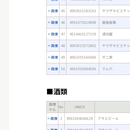
画像
45
4903015183163
ヤマザキビスケッ
画像
46
4901075014908
越後製菓
画像
47
4514410127159
湖池屋
画像
48
4903015572882
ヤマザキビスケッ
画像
49
4902555165660
不二家
画像
50
4901930084596
でん六
■酒類
画像
No.
JANCD
かも
画像
1
4901004044129
アサヒビール
画像
2
4901004044587
アサヒビール