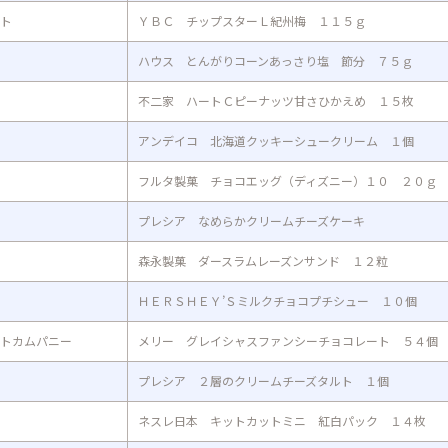
ト
ＹＢＣ チップスターＬ紀州梅 １１５ｇ
ハウス とんがりコーンあっさり塩 節分 ７５ｇ
不二家 ハートＣピーナッツ甘さひかえめ １５枚
アンデイコ 北海道クッキーシュークリーム １個
フルタ製菓 チョコエッグ（ディズニー）１０ ２０ｇ
プレシア なめらかクリームチーズケーキ
森永製菓 ダースラムレーズンサンド １２粒
ＨＥＲＳＨＥＹ’Ｓミルクチョコプチシュー １０個
トカムパニー
メリー グレイシャスファンシーチョコレート ５４個
プレシア ２層のクリームチーズタルト １個
ネスレ日本 キットカットミニ 紅白パック １４枚