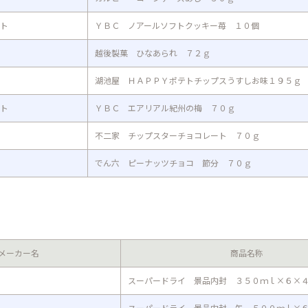
ト
ＹＢＣ ノアールソフトクッキー苺 １０個
越後製菓 ひなあられ ７２ｇ
湖池屋 ＨＡＰＰＹポテトチップスうすしお味１９５ｇ
ト
ＹＢＣ エアリアル紀州の梅 ７０ｇ
不二家 チップスターチョコレート ７０ｇ
でん六 ピーナッツチョコ 節分 ７０ｇ
メーカー名
商品名称
スーパードライ 景品内封 ３５０ｍｌ×６×
スーパードライ 景品内封 缶 ５００ｍｌ×