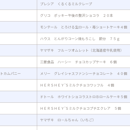
プレシア くるくるミルクレープ
グリコ ポッキー午後の贅沢ショコラ ２０本
モンテール とろける生ロール・苺ショートケーキ４個
ハウス とんがりコーン焼もろこし 節分 ７５ｇ
ヤマザキ フル－ツオムレット（北海道産牛乳使用）
三菱食品 ハーシー チョコカップケーキ ６個
トカムパニー
メリー グレイシャスファンシーチョコレート ４０個
ＨＥＲＳＨＥＹ’Ｓミルクチョコワッフル ４個
ドトール ホワイトショコラストロＢロールケーキ５個
ＨＥＲＳＨＥＹ’Ｓミルクチョコプチエクレア ５個
ヤマザキ ロ－ルちゃん（いちご）