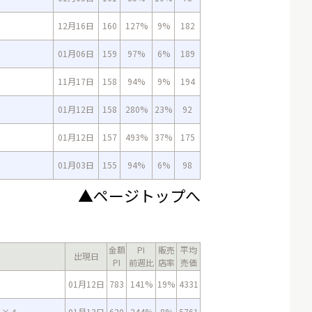
12月16日
160
127%
9%
182
01月06日
159
97%
6%
189
11月17日
158
94%
9%
194
01月12日
158
280%
23%
92
01月12日
157
493%
37%
175
01月03日
155
94%
6%
98
▲ページトップへ
金額
PI
販売
平均
出現日
PI
前週比
店率
売価
４
01月12日
783
141%
19%
4331
６×４
01月13日
620
244%
8%
5761