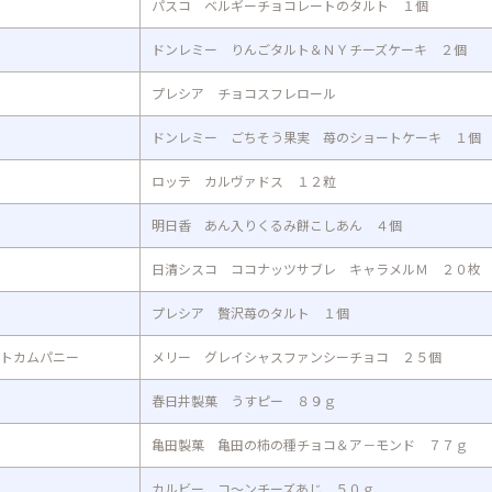
パスコ ベルギーチョコレートのタルト １個
ドンレミー りんごタルト＆ＮＹチーズケーキ ２個
プレシア チョコスフレロール
ドンレミー ごちそう果実 苺のショートケーキ １個
ロッテ カルヴァドス １２粒
明日香 あん入りくるみ餅こしあん ４個
日清シスコ ココナッツサブレ キャラメルＭ ２０枚
プレシア 贅沢苺のタルト １個
トカムパニー
メリー グレイシャスファンシーチョコ ２５個
春日井製菓 うすピー ８９ｇ
亀田製菓 亀田の柿の種チョコ＆ア－モンド ７７ｇ
カルビー コ～ンチーズあじ ５０ｇ