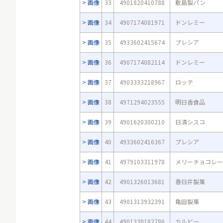
画像
33
4901820410788
敷島製パン
画像
34
4907174081971
ドンレミー
画像
35
4933602415674
プレシア
画像
36
4907174082114
ドンレミー
画像
37
4903333218967
ロッテ
画像
38
4971294023555
明日香食品
画像
39
4901620300210
日清シスコ
画像
40
4933602416367
プレシア
画像
41
4979103311978
メリーチョコレー
画像
42
4901326013681
春日井製菓
画像
43
4901313932391
亀田製菓
画像
44
4901330182786
カルビー