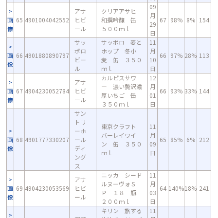
09
アサ
クリアアサヒ
月
画
65
4901004042552
ヒビ
和撰吟醸 缶
67
98%
8%
154
29
像
ール
５００ｍｌ
日
サッ
サッポロ 麦と
11
ポロ
ホップ 冬小
月
画
66
4901880890797
66
97%
28%
113
ビー
麦 缶 ３５０
10
像
ル
ｍｌ
日
カルピスサワ
12
アサ
ー 濃い贅沢濃
月
画
67
4904230052784
ヒビ
66
93%
33%
144
厚いちご 缶
01
像
ール
３５０ｍｌ
日
サン
トリ
東京クラフト
11
ーホ
バーレイワイ
月
画
68
4901777330207
ール
65
85%
6%
212
ン 缶 ３５０
09
像
ディ
ｍｌ
日
ング
ス
ニッカ シード
11
アサ
ルヌーヴォＳ
月
画
69
4904230053569
ヒビ
64
140%
18%
241
Ｐ １８ 瓶
03
像
ール
２００ｍｌ
日
キリン 旅する
11