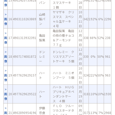
画
15
4902410735618
344
151%
12%
3368
パン
スマスケーキ
28
像
１個
日
ヤマザキ クリ
10
山崎
スマス スペシ
月
画
16
4903110263869
製パ
342
192%
6%
2296
ャル生ケ－キ
11
像
ン
４号
日
亀田製菓 亀田
12
亀田
の柿の種チョコ
月
画
17
4901313932391
338
66%
52%
238
製菓
＆ア－モンド
08
像
７７ｇ
日
12
ドン
ドンレミー ク
月
画
18
4907174081872
レミ
リスマスアソー
330
0%
50%
961
20
像
ー
トケーキ ５個
日
10
ハー
ハート ミニオ
月
画
19
4977629629157
324
221%
50%
963
ト
ンブーツ ５個
31
像
日
ハート ＨＵＧ
10
ハー
プリキュアＲペ
月
画
20
4977629629522
318
110%
10%
1930
ト
ンダントケー
19
像
ス ４個
日
ＦＬＯ フルー
09
伊藤
ツカスタードタ
月
画
21
4902890954196
忠食
317
113%
7%
2968
ルト（チル
30