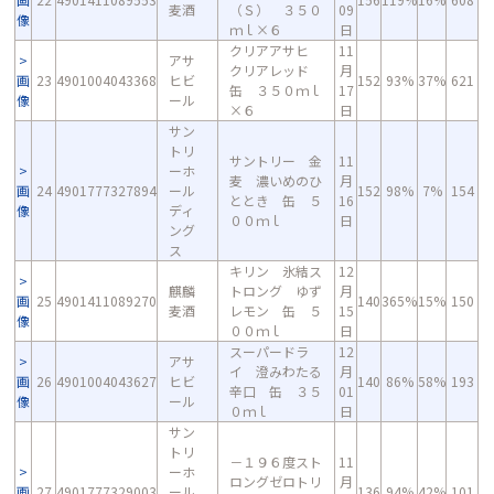
麦酒
（Ｓ） ３５０
09
像
ｍｌ×６
日
クリアアサヒ
11
アサ
クリアレッド
月
画
23
4901004043368
ヒビ
152
93%
37%
621
缶 ３５０ｍｌ
17
像
ール
×６
日
サン
トリ
サントリー 金
11
ーホ
麦 濃いめのひ
月
画
24
4901777327894
ール
152
98%
7%
154
ととき 缶 ５
16
像
ディ
００ｍｌ
日
ング
ス
キリン 氷結ス
12
麒麟
トロング ゆず
月
画
25
4901411089270
140
365%
15%
150
麦酒
レモン 缶 ５
15
像
００ｍｌ
日
スーパードラ
12
アサ
イ 澄みわたる
月
画
26
4901004043627
ヒビ
140
86%
58%
193
辛口 缶 ３５
01
像
ール
０ｍｌ
日
サン
トリ
－１９６度スト
11
ーホ
ロングゼロトリ
月
画
27
4901777329003
ール
136
94%
42%
101