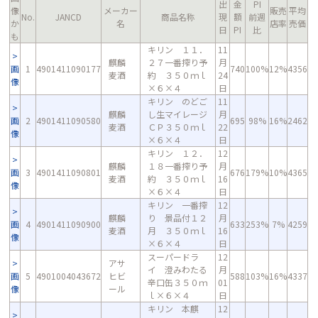
出
金
PI
像
メーカー
販売
平均
No.
JANCD
商品名称
現
額
前週
か
名
店率
売価
日
PI
比
も
キリン １１．
11
麒麟
２７一番搾り予
月
画
1
4901411090177
740
100%
12%
4356
麦酒
約 ３５０ｍｌ
24
像
×６×４
日
キリン のどご
11
麒麟
し生マイレージ
月
画
2
4901411090580
695
98%
16%
2462
麦酒
ＣＰ３５０ｍｌ
22
像
×６×４
日
キリン １２．
12
麒麟
１８一番搾り予
月
画
3
4901411090801
676
179%
10%
4365
麦酒
約 ３５０ｍｌ
16
像
×６×４
日
キリン 一番搾
12
麒麟
り 景品付１２
月
画
4
4901411090900
633
253%
7%
4259
麦酒
月 ３５０ｍｌ
16
像
×６×４
日
スーパードラ
12
アサ
イ 澄みわたる
月
画
5
4901004043672
ヒビ
588
103%
16%
4337
辛口缶３５０ｍ
01
像
ール
ｌ×６×４
日
キリン 本麒
12