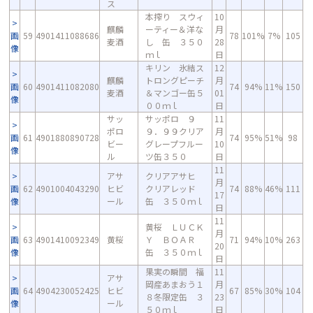
ス
本搾り スウィ
10
麒麟
ーティー＆洋な
月
画
59
4901411088686
78
101%
7%
105
麦酒
し 缶 ３５０
28
像
ｍｌ
日
キリン 氷結ス
12
麒麟
トロングピーチ
月
画
60
4901411082080
74
94%
11%
150
麦酒
＆マンゴー缶５
01
像
００ｍｌ
日
サッ
サッポロ ９
11
ポロ
９．９９クリア
月
画
61
4901880890728
74
95%
51%
98
ビー
グレープフルー
10
像
ル
ツ缶３５０
日
11
アサ
クリアアサヒ
月
画
62
4901004043290
ヒビ
クリアレッド
74
88%
46%
111
17
像
ール
缶 ３５０ｍｌ
日
11
黄桜 ＬＵＣＫ
月
画
63
4901410092349
黄桜
Ｙ ＢＯＡＲ
71
94%
10%
263
20
像
缶 ３５０ｍｌ
日
果実の瞬間 福
11
アサ
岡産あまおう１
月
画
64
4904230052425
ヒビ
67
85%
30%
104
８冬限定缶 ３
23
像
ール
５０ｍｌ
日