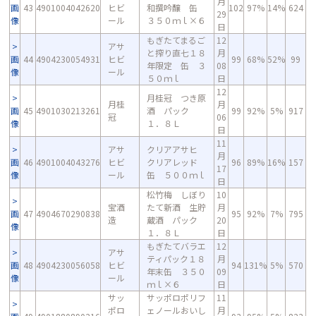
月
画
43
4901004042620
ヒビ
和撰吟醸 缶
102
97%
14%
624
29
像
ール
３５０ｍｌ×６
日
もぎたてまるご
12
アサ
と搾り直七１８
月
画
44
4904230054931
ヒビ
99
68%
52%
99
年限定 缶 ３
08
像
ール
５０ｍｌ
日
12
月桂冠 つき原
月桂
月
画
45
4901030213261
酒 パック
99
92%
5%
917
冠
06
像
１．８Ｌ
日
11
アサ
クリアアサヒ
月
画
46
4901004043276
ヒビ
クリアレッド
96
89%
16%
157
17
像
ール
缶 ５００ｍｌ
日
松竹梅 しぼり
10
宝酒
たて新酒 生貯
月
画
47
4904670290838
95
92%
7%
795
造
蔵酒 パック
20
像
１．８Ｌ
日
もぎたてバラエ
12
アサ
ティパック１８
月
画
48
4904230056058
ヒビ
94
131%
5%
570
年末缶 ３５０
09
像
ール
ｍｌ×６
日
サッ
サッポロポリフ
11
ポロ
ェノールおいし
月