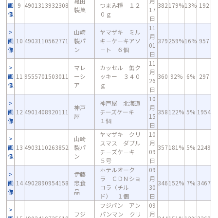
亀田
月
画
9
4901313932308
つまみ種 １２
382
179%
13%
192
製菓
17
像
０ｇ
日
11
山崎
ヤマザキ ミル
月
画
10
4903110562771
製パ
キ－ケ－キアソ
379
259%
16%
957
01
像
ン
－ト ６個
日
11
マレ
カッセル 缶ク
月
画
11
9555701503011
ーシ
ッキー ３４０
360
92%
6%
297
26
像
ア
ｇ
日
10
神戸屋 北海道
神戸
月
画
12
4901408920111
チーズケーキ
358
122%
5%
1954
屋
15
像
１個
日
ヤマザキ クリ
10
山崎
スマス ダブル
月
画
13
4903110263852
製パ
357
181%
5%
2249
チ－ズケ－キ
09
像
ン
５号
日
ホテルオーク
09
伊藤
ラ ＣＤＮショ
月
画
14
4902890954158
忠食
346
152%
7%
3467
コラ（チル
30
像
品
ド） １個
日
フジパン アン
09
フジ
パンマン クリ
月