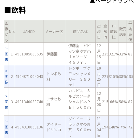
▲ページトップへ
■飲料
画
平
出
金
PI
像
販売
均
No.
JANCD
メーカー名
商品名称
現
額
前週
か
店率
売
日
PI
比
も
価
伊藤園 ビビ
12
ッツ京ゆずｍ
月
画
1
4901085603635
伊藤園
235
321%
32%
83
ｉｘソーダ
15
像
４５０ｍｌ
日
トンボ ポケ
10
トンボ飲
モンシャンメ
月
画
2
4904871004043
227
315%
38%
195
料
リー ３６０
25
像
ｍｌ
日
カルピス カ
12
ルピスソーダ
アサヒ飲
月
画
3
4901340033740
シャルドネＰ
215
66%
58%
82
料
08
像
ＥＴ５００ｍ
日
ｌ
ダイドー リ
11
ダイドー
ラックマのお
月
画
4
4904910058136
194
148%
7%
72
ドリンコ
茶 ５００ｍ
04
像
ｌ
日