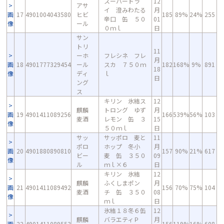
スーパードラ
12
アサ
イ 澄みわたる
月
画
17
4901004043580
ヒビ
185
89%
24%
255
辛口 缶 ５０
01
像
ール
０ｍｌ
日
サン
トリ
11
ーホ
フレシネ フレ
月
画
18
4901777329454
ール
スカ ７５０ｍ
182
168%
9%
891
18
像
ディ
ｌ
日
ング
ス
キリン 氷結ス
12
麒麟
トロング ゆず
月
画
19
4901411089256
166
539%
56%
103
麦酒
レモン 缶 ３
15
像
５０ｍｌ
日
サッ
サッポロ 麦と
11
ポロ
ホップ 冬小
月
画
20
4901880890810
157
90%
21%
617
ビー
麦 缶 ３５０
09
像
ル
ｍｌ×６
日
キリン 氷結
12
麒麟
ふくしまポン
月
画
21
4901411089492
156
70%
75%
104
麦酒
チ 缶 ３５０
08
像
ｍｌ
日
氷結１８冬６缶
12
麒麟
バラエティＰ
月
画
22
4901411089553
156
119%
16%
608