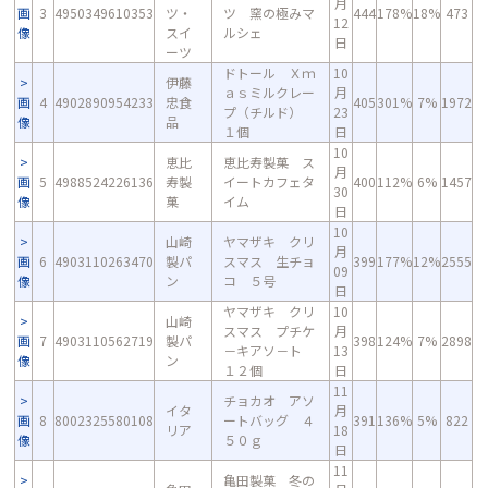
月
画
3
4950349610353
ツ・
ツ 窯の極みマ
444
178%
18%
473
12
像
スイ
ルシェ
日
ーツ
ドトール Ｘｍ
10
伊藤
ａｓミルクレー
月
画
4
4902890954233
忠食
405
301%
7%
1972
プ（チルド）
23
像
品
１個
日
10
恵比
恵比寿製菓 ス
月
画
5
4988524226136
寿製
イートカフェタ
400
112%
6%
1457
30
像
菓
イム
日
10
山崎
ヤマザキ クリ
月
画
6
4903110263470
製パ
スマス 生チョ
399
177%
12%
2555
09
像
ン
コ ５号
日
ヤマザキ クリ
10
山崎
スマス プチケ
月
画
7
4903110562719
製パ
398
124%
7%
2898
－キアソ－ト
13
像
ン
１２個
日
11
チョカオ アソ
イタ
月
画
8
8002325580108
ートバッグ ４
391
136%
5%
822
リア
18
像
５０ｇ
日
11
亀田製菓 冬の