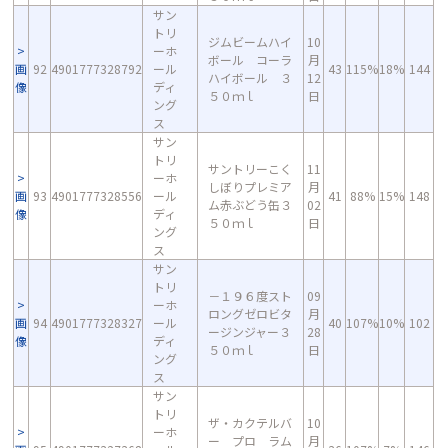
サン
トリ
ジムビームハイ
10
ーホ
ボール コーラ
月
画
92
4901777328792
ール
43
115%
18%
144
ハイボール ３
12
像
ディ
５０ｍｌ
日
ング
ス
サン
トリ
サントリーこく
11
ーホ
しぼりプレミア
月
画
93
4901777328556
ール
41
88%
15%
148
ム赤ぶどう缶３
02
像
ディ
５０ｍｌ
日
ング
ス
サン
トリ
－１９６度スト
09
ーホ
ロングゼロビタ
月
画
94
4901777328327
ール
40
107%
10%
102
ージンジャー３
28
像
ディ
５０ｍｌ
日
ング
ス
サン
トリ
ザ・カクテルバ
10
ーホ
ー プロ ラム
月