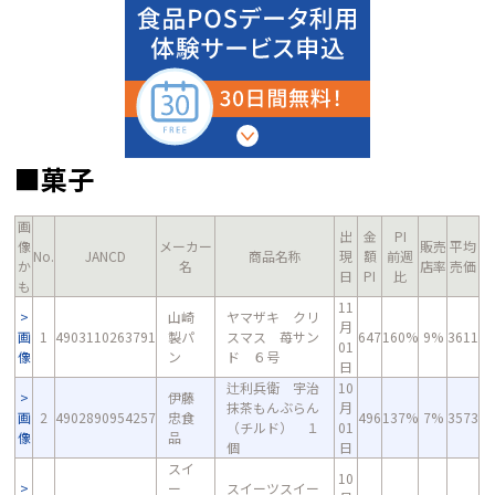
■菓子
画
出
金
PI
像
メーカー
販売
平均
No.
JANCD
商品名称
現
額
前週
か
名
店率
売価
日
PI
比
も
11
山崎
ヤマザキ クリ
月
画
1
4903110263791
製パ
スマス 苺サン
647
160%
9%
3611
01
像
ン
ド ６号
日
辻利兵衛 宇治
10
伊藤
抹茶もんぶらん
月
画
2
4902890954257
忠食
496
137%
7%
3573
（チルド） １
01
像
品
個
日
スイ
10
ー
スイーツスイー