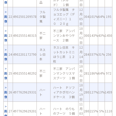
像
品
ド） １個
日
フルタ製菓 チ
12
フル
ョコエッグ（デ
月
画
22
4902501209578
タ製
304
101%
64%
195
ィズニー）１
05
像
菓
０ ２０ｇ
日
10
不二家 アンパ
不二
月
画
23
4902555140315
ンマンおやつケ
300
143%
43%
1450
家
02
像
ース ２個
日
ネスレ日本 キ
12
ネス
ットカットミニ
月
画
24
4902201172790
レ日
284
337%
31%
256
ほうじ茶 １２
14
像
本
枚
日
10
不二家 アンパ
不二
月
画
25
4902555140292
ンマンクリスマ
281
186%
64%
972
家
31
像
スブーツ １個
日
10
ハート Ｐソフ
ハー
月
画
26
4977629629331
ィアかぎ付ハン
280
127%
13%
1459
ト
19
像
ドケース ３個
日
11
ハー
ハート のりも
月
画
27
4977629629201
280
215%
5%
1110
ト
のブーツ ５個
03
像