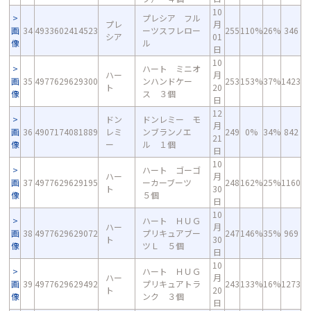
10
プレシア フル
プレ
月
画
34
4933602414523
ーツスフレロー
255
110%
26%
346
シア
01
像
ル
日
10
ハート ミニオ
ハー
月
画
35
4977629629300
ンハンドケー
253
153%
37%
1423
ト
20
像
ス ３個
日
12
ドン
ドンレミー モ
月
画
36
4907174081889
レミ
ンブランノエ
249
0%
34%
842
21
像
ー
ル １個
日
10
ハート ゴーゴ
ハー
月
画
37
4977629629195
ーカーブーツ
248
162%
25%
1160
ト
30
像
５個
日
10
ハート ＨＵＧ
ハー
月
画
38
4977629629072
プリキュアブー
247
146%
35%
969
ト
30
像
ツＬ ５個
日
10
ハート ＨＵＧ
ハー
月
画
39
4977629629492
プリキュアトラ
243
133%
16%
1273
ト
20
像
ンク ３個
日