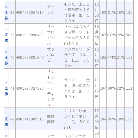
もぎたてまるご
12
アサ
と搾り直七１８
月
画
38
4904230054917
ヒビ
109
81%
16%
136
年限定 缶 ５
08
像
ール
００ｍｌ
日
サッ
サッポロりらく
10
ポロ
す５種アソート
月
画
39
4901880890490
107
107%
5%
588
ビー
パック缶３５０
05
像
ル
ｍｌ×６
日
サッ
ウメカクソーダ
12
ポロ
仕立て りん
月
画
40
4901880891343
105
474%
21%
113
ビー
ご 紅玉 ３５
16
像
ル
０ｍｌ
日
サン
トリ
サントリー 金
11
ーホ
麦 濃いめのひ
月
画
41
4901777327870
ール
104
90%
32%
111
ととき 缶 ３
16
像
ディ
５０ｍｌ
日
ング
ス
キリン 氷結
12
麒麟
ふくしまポン
月
画
42
4901411089515
104
85%
18%
150
麦酒
チ 缶 ５００
08
像
ｍｌ
日
09
アサ
クリアアサヒ