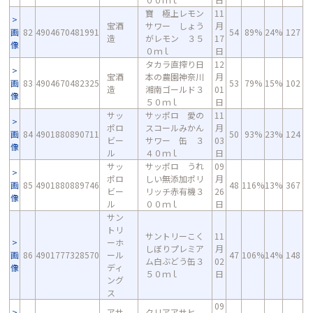
寶 極上レモン
11
宝酒
サワー しょう
月
画
82
4904670481991
54
89%
24%
127
造
がレモン ３５
17
像
０ｍｌ
日
タカラ直搾り日
12
宝酒
本の農園神奈川
月
画
83
4904670482325
53
79%
15%
102
造
湘南ゴールド３
01
像
５０ｍｌ
日
サッ
サッポロ 愛の
11
ポロ
スコールみかん
月
画
84
4901880890711
50
93%
23%
124
ビー
サワー 缶 ３
03
像
ル
４０ｍｌ
日
サッ
サッポロ うれ
09
ポロ
しい無添加ポリ
月
画
85
4901880889746
48
116%
13%
367
ビー
リッチ赤有機３
26
像
ル
００ｍｌ
日
サン
トリ
サントリーこく
11
ーホ
しぼりプレミア
月
画
86
4901777328570
ール
47
106%
14%
148
ム白ぶどう缶３
02
像
ディ
５０ｍｌ
日
ング
ス
09
アサ
クリアアサヒ