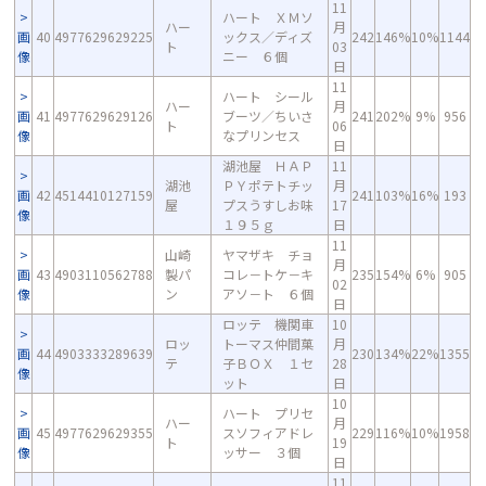
11
ハート ＸＭソ
ハー
月
画
40
4977629629225
ックス／ディズ
242
146%
10%
1144
ト
03
像
ニー ６個
日
11
ハート シール
ハー
月
画
41
4977629629126
ブーツ／ちいさ
241
202%
9%
956
ト
06
像
なプリンセス
日
湖池屋 ＨＡＰ
11
湖池
ＰＹポテトチッ
月
画
42
4514410127159
241
103%
16%
193
屋
プスうすしお味
17
像
１９５ｇ
日
11
山崎
ヤマザキ チョ
月
画
43
4903110562788
製パ
コレ－トケ－キ
235
154%
6%
905
02
像
ン
アソ－ト ６個
日
ロッテ 機関車
10
ロッ
トーマス仲間菓
月
画
44
4903333289639
230
134%
22%
1355
テ
子ＢＯＸ １セ
28
像
ット
日
10
ハート プリセ
ハー
月
画
45
4977629629355
スソフィアドレ
229
116%
10%
1958
ト
19
像
ッサー ３個
日
11