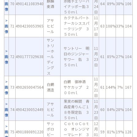
麒麟
氷結チェリーパ
月
画
70
4901411083940
64
89%
38%
106
麦酒
イナッポー缶３
24
像
５０ｍｌ
日
カクテルパート
11
アサ
ナーカシススパ
月
画
71
4904230053965
ヒビ
63
108%
33%
104
ークリング ３
17
像
ール
５０ｍｌ
日
サン
トリ
サントリー 明
11
ーホ
日のジンジャー
月
画
72
4901777329638
ール
61
85%
27%
104
サワー 缶 ３
23
像
ディ
５０ｍｌ
日
ング
ス
11
白鶴 御神酒
白鶴
月
画
73
4902650047564
サケカップ ２
61
144%
7%
167
酒造
21
像
００ｍｌ
日
果実の瞬間 青
11
アサ
森産青りんご１
月
画
74
4904230052449
ヒビ
60
84%
28%
104
８冬限定缶 ３
23
像
ール
５０ｍｌ
日
サッ
ＣｏｔｏＣｏｔ
12
ポロ
ｏ オレンジマ
月
画
75
4901880891220
59
81%
19%
128
ビー
ーマレード ３
01