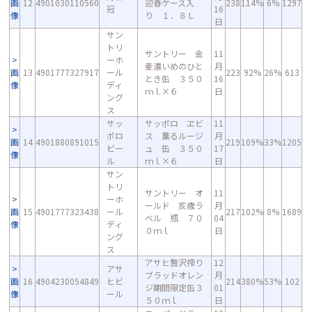
画
12
4901030110560
迎春ケース入
238
114%
6%
1297
冠
16
像
り １．８Ｌ
日
サン
トリ
サントリー 金
11
ーホ
麦濃いめのひと
月
画
13
4901777327917
ール
223
92%
26%
613
とき缶 ３５０
16
像
ディ
ｍｌ×６
日
ング
ス
サッ
サッポロ ヱビ
11
ポロ
ス 薫るルージ
月
画
14
4901880891015
219
109%
33%
1205
ビー
ュ 缶 ３５０
17
像
ル
ｍｌ×６
日
サン
トリ
サントリー オ
11
ーホ
ールド 亥歳ラ
月
画
15
4901777323438
ール
217
102%
8%
1689
ベル 瓶 ７０
04
像
ディ
０ｍｌ
日
ング
ス
アサヒ贅沢搾り
12
アサ
ブラッドオレン
月
画
16
4904230054849
ヒビ
214
380%
53%
102
ジ期間限定缶３
01
像
ール
５０ｍｌ
日