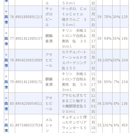
像
ル
５０ｍｌ
日
サッ
サッポロ Ｃｏ
12
ポロ
ｔｏＣｏｔｏ
月
画
76
4901880891213
59
78%
20%
129
ビー
焼きりんご ３
01
像
ル
５０ｍｌ
日
キリン 氷結ス
11
麒麟
トロング白桃＆
月
画
77
4901411089157
59
94%
35%
106
麦酒
黄桃 缶 ３５
17
像
０ｍｌ
日
カクテルパート
11
アサ
ナーシャルドネ
月
画
78
4904230053989
ヒビ
58
100%
33%
104
スパークリング
17
像
ール
缶３５０
日
キリン 氷結ス
11
麒麟
トロング白桃＆
月
画
79
4901411089171
58
95%
7%
154
麦酒
黄桃 缶 ５０
17
像
０ｍｌ
日
アサヒもぎたて
11
アサ
まるごと柚子１
月
画
80
4904230054511
ヒビ
56
100%
8%
136
８期間限定缶５
03
像
ール
００ｍｌ
日
ギュギュッと搾
11
メル
ったサングリア
月
画
81
4973480337934
シャ
55
101%
6%
459
ウィンターＳ５
18
像
ン
００ｍｌ
日