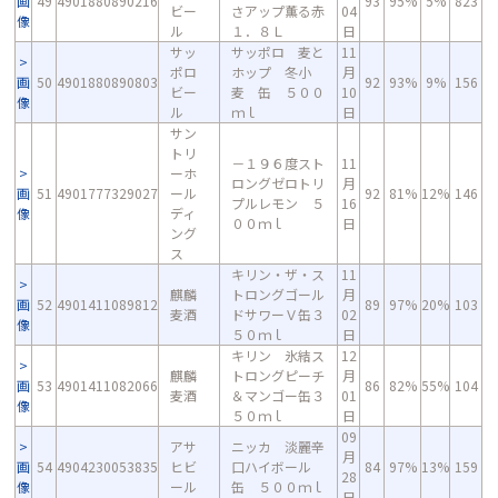
画
49
4901880890216
93
95%
5%
823
ビー
さアップ薫る赤
04
像
ル
１．８Ｌ
日
サッ
サッポロ 麦と
11
ポロ
ホップ 冬小
月
画
50
4901880890803
92
93%
9%
156
ビー
麦 缶 ５００
10
像
ル
ｍｌ
日
サン
トリ
－１９６度スト
11
ーホ
ロングゼロトリ
月
画
51
4901777329027
ール
92
81%
12%
146
プルレモン ５
16
像
ディ
００ｍｌ
日
ング
ス
キリン・ザ・ス
11
麒麟
トロングゴール
月
画
52
4901411089812
89
97%
20%
103
麦酒
ドサワーＶ缶３
02
像
５０ｍｌ
日
キリン 氷結ス
12
麒麟
トロングピーチ
月
画
53
4901411082066
86
82%
55%
104
麦酒
＆マンゴー缶３
01
像
５０ｍｌ
日
09
アサ
ニッカ 淡麗辛
月
画
54
4904230053835
ヒビ
口ハイボール
84
97%
13%
159
28
像
ール
缶 ５００ｍｌ
日