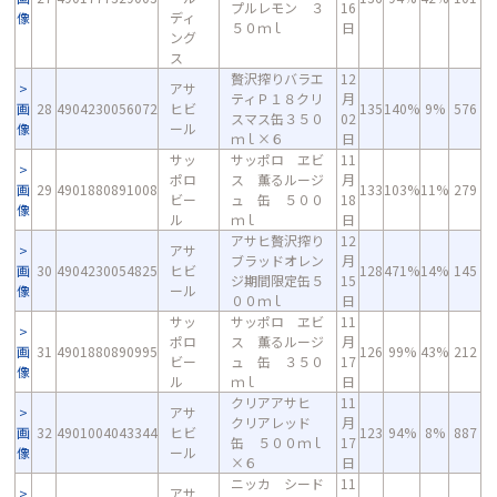
プルレモン ３
16
像
ディ
５０ｍｌ
日
ング
ス
贅沢搾りバラエ
12
アサ
ティＰ１８クリ
月
画
28
4904230056072
ヒビ
135
140%
9%
576
スマス缶３５０
02
像
ール
ｍｌ×６
日
サッ
サッポロ ヱビ
11
ポロ
ス 薫るルージ
月
画
29
4901880891008
133
103%
11%
279
ビー
ュ 缶 ５００
18
像
ル
ｍｌ
日
アサヒ贅沢搾り
12
アサ
ブラッドオレン
月
画
30
4904230054825
ヒビ
128
471%
14%
145
ジ期間限定缶５
15
像
ール
００ｍｌ
日
サッ
サッポロ ヱビ
11
ポロ
ス 薫るルージ
月
画
31
4901880890995
126
99%
43%
212
ビー
ュ 缶 ３５０
17
像
ル
ｍｌ
日
クリアアサヒ
11
アサ
クリアレッド
月
画
32
4901004043344
ヒビ
123
94%
8%
887
缶 ５００ｍｌ
17
像
ール
×６
日
ニッカ シード
11
アサ