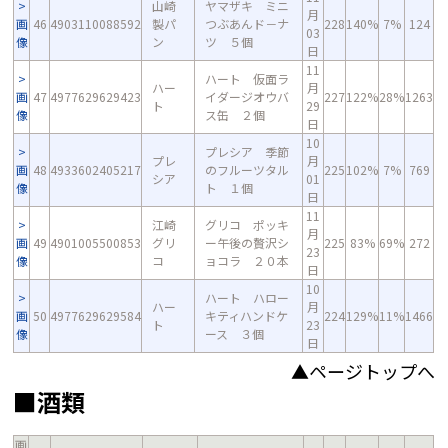
山崎
ヤマザキ ミニ
月
画
46
4903110088592
製パ
つぶあんド－ナ
228
140%
7%
124
03
像
ン
ツ ５個
日
11
ハート 仮面ラ
ハー
月
画
47
4977629629423
イダージオウバ
227
122%
28%
1263
ト
29
像
ス缶 ２個
日
10
プレシア 季節
プレ
月
画
48
4933602405217
のフルーツタル
225
102%
7%
769
シア
01
像
ト １個
日
11
江崎
グリコ ポッキ
月
画
49
4901005500853
グリ
ー午後の贅沢シ
225
83%
69%
272
23
像
コ
ョコラ ２０本
日
10
ハート ハロー
ハー
月
画
50
4977629629584
キティハンドケ
224
129%
11%
1466
ト
23
像
ース ３個
日
▲ページトップへ
■酒類
画