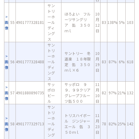
サン
トリ
ほろよい フル
10
ーホ
ーツサングリ
月
画
55
4901777328181
ール
83
138%
5%
103
ア 缶 ３５０
12
像
ディ
ｍｌ
日
ング
ス
サン
トリ
サントリー 冬
10
ーホ
道楽 １８年限
月
画
56
4901777328488
ール
83
87%
6%
618
定 缶 ３５０
19
像
ディ
ｍｌ×６
日
ング
ス
サッ
サッポロ ９
11
ポロ
９．９９クリア
月
画
57
4901880890735
82
97%
21%
132
ビー
グレープフルー
10
像
ル
ツ缶５００
日
サン
トリ
トリスハイボー
11
ーホ
ル ジンジャー
月
画
58
4901777329713
ール
78
82%
25%
142
エール 缶 ３
23
像
ディ
５０ｍｌ
日
ング