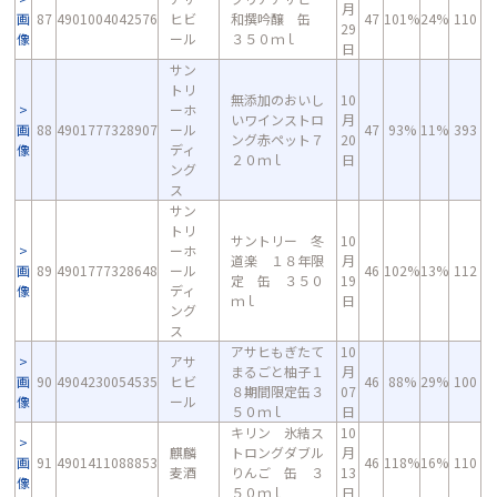
月
画
87
4901004042576
ヒビ
和撰吟醸 缶
47
101%
24%
110
29
像
ール
３５０ｍｌ
日
サン
トリ
無添加のおいし
10
ーホ
いワインストロ
月
画
88
4901777328907
ール
47
93%
11%
393
ング赤ペット７
20
像
ディ
２０ｍｌ
日
ング
ス
サン
トリ
サントリー 冬
10
ーホ
道楽 １８年限
月
画
89
4901777328648
ール
46
102%
13%
112
定 缶 ３５０
19
像
ディ
ｍｌ
日
ング
ス
アサヒもぎたて
10
アサ
まるごと柚子１
月
画
90
4904230054535
ヒビ
46
88%
29%
100
８期間限定缶３
07
像
ール
５０ｍｌ
日
キリン 氷結ス
10
麒麟
トロングダブル
月
画
91
4901411088853
46
118%
16%
110
麦酒
りんご 缶 ３
13
像
５０ｍｌ
日