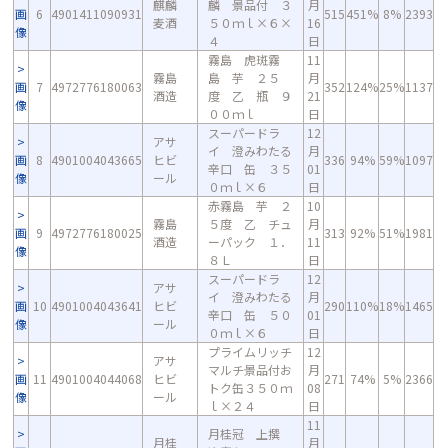
麒麟
麟 景品付 ３
月
画
6
4901411090931
515
451%
8%
2393
麦酒
５０ｍｌ×６×
16
像
４
日
霧島 虎斑霧
11
霧島
島 芋 ２５
月
画
7
4972776180063
352
124%
25%
1137
酒造
度 乙 瓶 ９
21
像
００ｍｌ
日
スーパードラ
12
アサ
イ 澄みわたる
月
画
8
4901004043665
ヒビ
336
94%
59%
1097
辛口 缶 ３５
01
像
ール
０ｍｌ×６
日
赤霧島 芋 ２
10
霧島
５度 乙 チュ
月
画
9
4972776180025
313
92%
51%
1981
酒造
ーパック １．
11
像
８Ｌ
日
スーパードラ
12
アサ
イ 澄みわたる
月
画
10
4901004043641
ヒビ
290
110%
18%
1465
辛口 缶 ５０
01
像
ール
０ｍｌ×６
日
プライムリッチ
12
アサ
マルチ景品付お
月
画
11
4901004044068
ヒビ
271
74%
5%
2366
トク缶３５０ｍ
08
像
ール
ｌ×２４
日
11
月桂冠 上撰
月桂
月