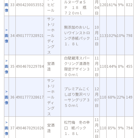
ルヌーヴォＳ
月
画
33
4904230053552
ヒビ
120
161%
9%
822
Ｐ １８ 瓶
04
像
ール
７２０ｍｌ
日
サン
トリ
無添加のおいし
10
ーホ
いワインストロ
月
画
34
4901777328921
ール
113
102%
10%
798
ング赤紙パック
11
像
ディ
１．８Ｌ
日
ング
ス
白壁蔵澪スパー
11
宝酒
クリング清酒冬
月
画
35
4904670229784
110
144%
8%
455
造
限定デザイン３
13
像
００ｍｌ
日
サン
トリ
プレミアムこく
12
ーホ
しぼり贅沢ベリ
月
画
36
4901777328617
ール
110
68%
22%
149
ーサングリア３
07
像
ディ
５０ｍｌ
日
ング
ス
11
松竹梅 冬の辛
宝酒
月
画
37
4904670291026
口 紙パック
110
85%
9%
794
造
12
像
１．８Ｌ
日