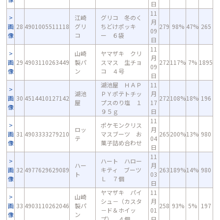
日
11
江崎
グリコ 冬のく
月
画
28
4901005511118
グリ
ちどけポッキ
279
98%
47%
265
09
像
コ
ー ６袋
日
11
山崎
ヤマザキ クリ
月
画
29
4903110263449
製パ
スマス 生チョ
272
117%
7%
1895
09
像
ン
コ ４号
日
湖池屋 ＨＡＰ
11
湖池
ＰＹポテトチッ
月
画
30
4514410127142
272
108%
18%
196
屋
プスのり塩 １
17
像
９５ｇ
日
11
ポケモンクリス
ロッ
月
画
31
4903333279210
マスブーツ お
265
200%
13%
980
テ
04
像
菓子詰め合わせ
日
11
ハート ハロー
ハー
月
画
32
4977629629089
キティ ブーツ
263
189%
14%
980
ト
03
像
Ｌ ７個
日
ヤマザキ パイ
11
山崎
シュ－（カスタ
月
画
33
4903110262046
製パ
258
93%
5%
197
－ド＆ホイッ
01
像
ン
プ） ４個
日