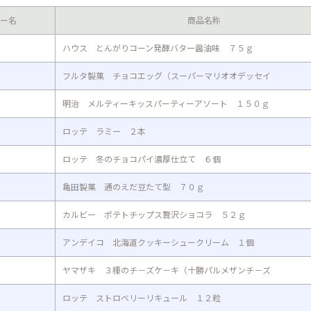
ー名
商品名称
ハウス とんがりコーン発酵バター醤油味 ７５ｇ
フルタ製菓 チョコエッグ（スーパーマリオオデッセイ
明治 メルティーキッスパーティーアソート １５０ｇ
ロッテ ラミー ２本
ロッテ 冬のチョコパイ濃厚仕立て ６個
亀田製菓 通のえだ豆たて型 ７０ｇ
カルビー ポテトチップス贅沢ショコラ ５２ｇ
アンデイコ 北海道クッキーシュークリーム １個
ヤマザキ ３種のチ－ズケ－キ（十勝パルメザンチ－ズ
ロッテ ストロベリーリキュール １２粒