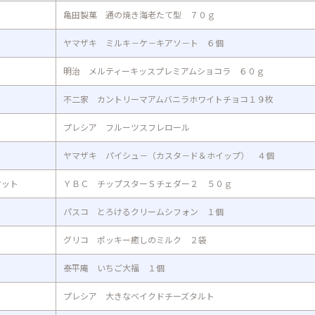
亀田製菓 通の焼き海老たて型 ７０ｇ
ヤマザキ ミルキ－ケ－キアソ－ト ６個
明治 メルティーキッスプレミアムショコラ ６０ｇ
不二家 カントリーマアムバニラホワイトチョコ１９枚
プレシア フルーツスフレロール
ヤマザキ パイシュ－（カスタ－ド＆ホイップ） ４個
ケット
ＹＢＣ チップスターＳチェダー２ ５０ｇ
パスコ とろけるクリームシフォン １個
グリコ ポッキー癒しのミルク ２袋
泰平庵 いちご大福 １個
プレシア 大きなベイクドチーズタルト