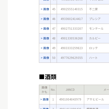
画像
45
4902555140315
不二家
画像
46
4933602414417
プレシア
画像
47
4902751333207
モンテール
画像
48
4901330536268
カルビー
画像
49
4903333259823
ロッテ
画像
50
4977629629355
ハート
■酒類
画像
No.
JANCD
メ
かも
画像
1
4901004043979
アサヒビール
画像
2
4901411089430
麒麟麦酒