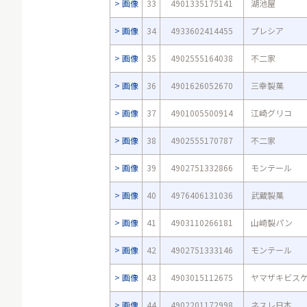
画像
33
4901335175141
湖池屋
画像
34
4933602414455
プレシア
画像
35
4902555164038
不二家
画像
36
4901626052670
三幸製菓
画像
37
4901005500914
江崎グリコ
画像
38
4902555170787
不二家
画像
39
4902751332866
モンテール
画像
40
4976406131036
武蔵製菓
画像
41
4903110266181
山崎製パン
画像
42
4902751333146
モンテール
画像
43
4903015112675
ヤマザキビス
画像
44
4902201172998
ネスレ日本