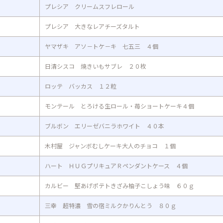
プレシア クリームスフレロール
プレシア 大きなレアチーズタルト
ヤマザキ アソ－トケ－キ 七五三 ４個
日清シスコ 焼きいもサブレ ２０枚
ロッテ バッカス １２粒
モンテール とろける生ロール・苺ショートケーキ４個
ブルボン エリーゼバニラホワイト ４０本
木村屋 ジャンボむしケーキ大人のチョコ １個
ハート ＨＵＧプリキュアＲペンダントケース ４個
カルビー 堅あげポテトきざみ柚子こしょう味 ６０ｇ
三幸 超特濃 雪の宿ミルクかりんとう ８０ｇ