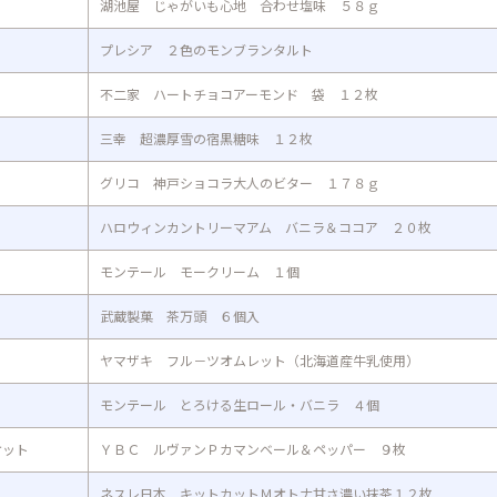
湖池屋 じゃがいも心地 合わせ塩味 ５８ｇ
プレシア ２色のモンブランタルト
不二家 ハートチョコアーモンド 袋 １２枚
三幸 超濃厚雪の宿黒糖味 １２枚
グリコ 神戸ショコラ大人のビター １７８ｇ
ハロウィンカントリーマアム バニラ＆ココア ２０枚
モンテール モークリーム １個
武蔵製菓 茶万頭 ６個入
ヤマザキ フル－ツオムレット（北海道産牛乳使用）
モンテール とろける生ロール・バニラ ４個
ケット
ＹＢＣ ルヴァンＰカマンベール＆ペッパー ９枚
ネスレ日本 キットカットＭオトナ甘さ濃い抹茶１２枚