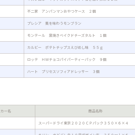
不二家 アンパンマンおやつケース ２個
プレシア 栗を味わうモンブラン
モンテール 窯焼きベイクドチーズタルト １個
カルビー ポテトチップスえびめし味 ５５ｇ
ロッテ ＨＷチョコパイパーティーパック ９個
ハート プリセスソフィアドレッサー ３個
ーカー名
商品名称
スーパードライ東京２０２０ＣＰパック３５０×６×４
キリン のどごし生１０月デザイン缶 ３５０ｍｌ×６