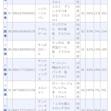
０ｍｌ
日
ＣＧＣ プリ
08
シジシ
ンスデバオ
月
画
87
4901870645901
ージャ
63
90%
11%
355
ロゼ ７５０
24
像
パン
ｍｌ
日
クリアアサ
08
アサヒ
ヒ 秋の宴
月
画
88
4901004041678
62
83%
5%
154
ビール
缶 ５００ｍ
18
像
ｌ
日
サッポロ 焙
08
サッポ
煎生ビール
月
画
89
4901880889326
ロビー
61
81%
13%
189
缶 ３５０ｍ
10
像
ル
ｌ
日
サント
サントリー
10
リーホ
明日のぶどう
月
画
90
4901777328815
ールデ
61
82%
24%
103
パンチ 缶
05
像
ィング
３５０ｍｌ
日
ス
ボン・ルージュ
08
メルシ
プレミアム
月
画
91
4973480337330
60
100%
7%
591
ャン
赤 ペット
26
像
７２０ｍｌ
日
サント
－１９６度ス
09
リーホ
トロングゼロ
月
画
92
4901777328327
ールデ
59
85%
36%
102