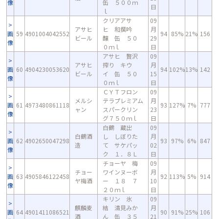
像
缶 ５００ｍ
日
ｌ
クリアアサ
09
アサヒ
ヒ 和撰吟
月
画
59
4901004042552
94
85%
21%
156
ビール
醸 缶 ５０
29
像
０ｍｌ
日
アサヒ 贅沢
09
アサヒ
搾り キウ
月
画
60
4904230053620
94
102%
13%
142
ビール
イ 缶 ５０
15
像
０ｍｌ
日
ＣＹＴフロン
09
メルシ
テラプレミアム
月
画
61
4973480861118
93
127%
7%
777
ャン
スパークリン
23
像
グ７５０ｍｌ
日
白鶴 蔵出
09
白鶴酒
し しぼりた
月
画
62
4902650047298
93
97%
6%
847
造
て サケパッ
02
像
ク １．８Ｌ
日
チョーヤ 梅
09
チョー
ワインヌーボ
月
画
63
4905846122458
92
113%
5%
914
ヤ梅酒
ー １８ ７
10
像
２０ｍｌ
日
キリン 氷
09
麒麟麦
結 清見みか
月
画
64
4901411086521
90
91%
25%
106
酒
ん 缶 ３５
21