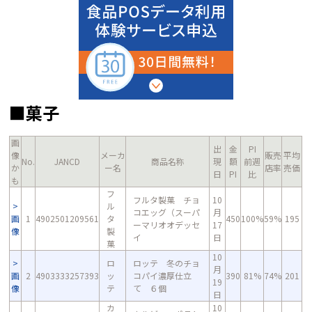
■菓子
画
出
金
PI
像
メーカ
販売
平均
No.
JANCD
商品名称
現
額
前週
か
ー名
店率
売価
日
PI
比
も
フ
フルタ製菓 チョ
10
ル
コエッグ（スーパ
月
画
1
4902501209561
タ
450
100%
59%
195
ーマリオオデッセ
17
像
製
イ
日
菓
10
ロ
ロッテ 冬のチョ
月
画
2
4903333257393
ッ
コパイ濃厚仕立
390
81%
74%
201
19
像
テ
て ６個
日
カ
10