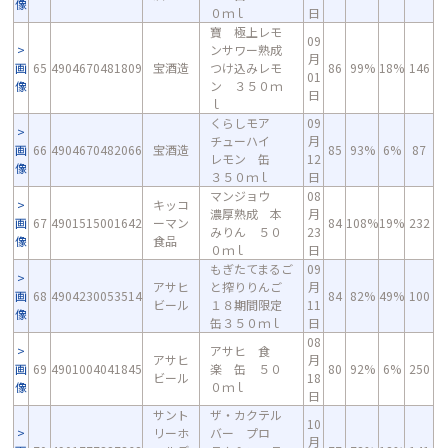
像
０ｍｌ
日
寶 極上レモ
09
ンサワー熟成
月
画
65
4904670481809
宝酒造
つけ込みレモ
86
99%
18%
146
01
像
ン ３５０ｍ
日
ｌ
くらしモア
09
チューハイ
月
画
66
4904670482066
宝酒造
85
93%
6%
87
レモン 缶
12
像
３５０ｍｌ
日
マンジョウ
08
キッコ
濃厚熟成 本
月
画
67
4901515001642
ーマン
84
108%
19%
232
みりん ５０
23
像
食品
０ｍｌ
日
もぎたてまるご
09
アサヒ
と搾りりんご
月
画
68
4904230053514
84
82%
49%
100
ビール
１８期間限定
11
像
缶３５０ｍｌ
日
08
アサヒ 食
アサヒ
月
画
69
4901004041845
楽 缶 ５０
80
92%
6%
250
ビール
18
像
０ｍｌ
日
サント
ザ・カクテル
10
リーホ
バー プロ
月