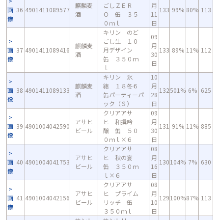
麒麟麦
ごしＺＥＲ
月
画
36
4901411089577
133
99%
80%
113
酒
Ｏ 缶 ３５
11
像
０ｍｌ
日
キリン のど
09
ごし生 １０
麒麟麦
月
画
37
4901411089416
月デザイン
133
89%
11%
112
酒
30
像
缶 ３５０ｍ
日
ｌ
キリン 氷
10
麒麟麦
結 １８冬６
月
画
38
4901411089133
132
501%
6%
625
酒
缶パーティーパ
28
像
ック（Ｓ）
日
クリアアサ
09
アサヒ
ヒ 和撰吟
月
画
39
4901004042590
131
91%
11%
885
ビール
醸 缶 ５０
30
像
０ｍｌ×６
日
クリアアサ
08
アサヒ
ヒ 秋の宴
月
画
40
4901004041753
130
104%
7%
630
ビール
缶 ３５０ｍ
16
像
ｌ×６
日
クリアアサ
08
アサヒ
ヒ プライム
月
画
41
4901004042156
129
100%
87%
113
ビール
リッチ 缶
10
像
３５０ｍｌ
日