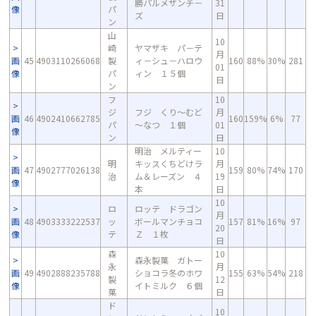
勝パルメザンチ－
31
像
パ
ズ
日
ン
山
10
崎
ヤマザキ パ－テ
月
画
45
4903110266068
製
ィ－シュ－ハロウ
160
88%
30%
281
01
像
パ
ィン １５個
日
ン
フ
10
ジ
フジ くり～むど
月
画
46
4902410662785
160
159%
6%
77
パ
～なつ １個
01
像
ン
日
明治 メルティー
10
明
キッスくちどけラ
月
画
47
4902777026138
159
80%
74%
170
治
ム＆レーズン ４
19
像
本
日
10
ロ
ロッテ ドラゴン
月
画
48
4903333222537
ッ
ボールマンチョコ
157
81%
16%
97
20
像
テ
Ｚ １枚
日
森
10
森永製菓 ガトー
永
月
画
49
4902888235788
ショコラ冬のホワ
155
63%
54%
218
製
12
像
イトミルク ６個
菓
日
ド
10