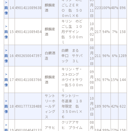
麒麟麦
ごしＺＥＲ
月
画
14
4901411089638
223
100%
48%
896
酒
Ｏ 缶 ５０
11
像
０ｍｌ×６
日
キリン のど
10
ごし生 １０
麒麟麦
月
画
15
4901411089454
月デザイン
217
94%
7%
158
酒
02
像
缶 ５００ｍ
日
ｌ
08
白鶴 まる
白鶴酒
月
画
16
4902650047397
辛口 サケパ
211
96%
6%
1289
造
10
像
ック ３Ｌ
日
キリン・ザ・
09
ストロング
麒麟麦
月
画
17
4901411083766
ホワイトサワ
191
97%
15%
144
酒
08
像
ー缶５００ｍ
日
ｌ
サント
サントリー
10
リーホ
冬道楽 １８
月
画
18
4901777328488
ールデ
年限定 缶
189
90%
42%
622
19
像
ィング
３５０ｍｌ×
日
ス
６
クリアアサ
08
アサヒ
ヒ プライム
月
画
19
4901004042132
184
99%
77%
158