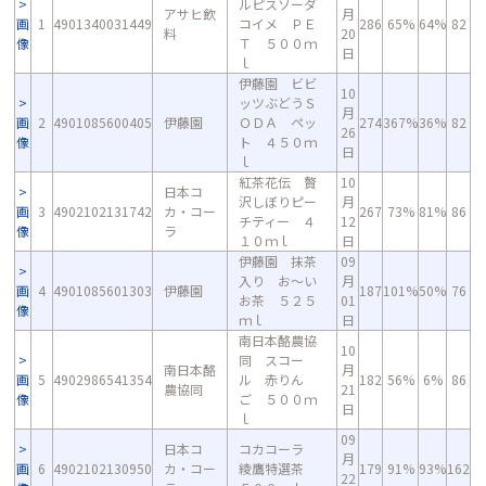
ルピスソーダ
アサヒ飲
月
画
1
4901340031449
コイメ ＰＥ
286
65%
64%
82
料
20
像
Ｔ ５００ｍ
日
ｌ
伊藤園 ビビ
10
ッツぶどうＳ
月
画
2
4901085600405
伊藤園
ＯＤＡ ペッ
274
367%
36%
82
26
像
ト ４５０ｍ
日
ｌ
紅茶花伝 贅
10
日本コ
沢しぼりピー
月
画
3
4902102131742
カ・コー
267
73%
81%
86
チティー ４
12
像
ラ
１０ｍｌ
日
伊藤園 抹茶
09
入り お～い
月
画
4
4901085601303
伊藤園
187
101%
50%
76
お茶 ５２５
01
像
ｍｌ
日
南日本酪農協
10
同 スコー
南日本酪
月
画
5
4902986541354
ル 赤りん
182
56%
6%
86
農協同
21
像
ご ５００ｍ
日
ｌ
09
日本コ
コカコーラ
月
画
6
4902102130950
カ・コー
綾鷹特選茶
179
91%
93%
162
22