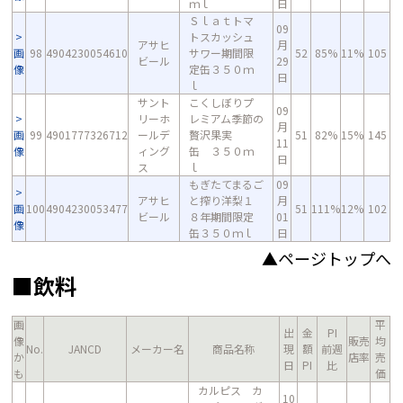
ｍｌ
日
Ｓｌａｔトマ
09
トスカッシュ
アサヒ
月
画
98
4904230054610
サワー期間限
52
85%
11%
105
ビール
29
像
定缶３５０ｍ
日
ｌ
サント
こくしぼりプ
09
リーホ
レミアム季節の
月
画
99
4901777326712
ールデ
贅沢果実
51
82%
15%
145
11
像
ィング
缶 ３５０ｍ
日
ス
ｌ
もぎたてまるご
09
アサヒ
と搾り洋梨１
月
画
100
4904230053477
51
111%
12%
102
ビール
８年期間限定
01
像
缶３５０ｍｌ
日
▲ページトップへ
■飲料
画
平
出
金
PI
像
販売
均
No.
JANCD
メーカー名
商品名称
現
額
前週
か
店率
売
日
PI
比
も
価
カルピス カ
10