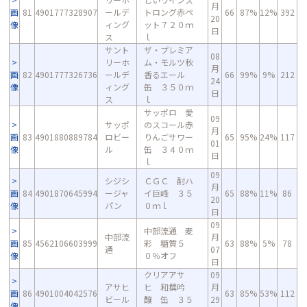
月
画
81
4901777328907
ールデ
トロング赤ペ
66
87%
12%
392
20
像
ィング
ット７２０ｍ
日
ス
ｌ
サント
ザ・プレミア
08
リーホ
ム・モルツ秋
月
画
82
4901777326736
ールデ
香るエール
66
99%
9%
212
24
像
ィング
缶 ３５０ｍ
日
ス
ｌ
サッポロ 愛
09
サッポ
のスコール赤
月
画
83
4901880889784
ロビー
りんごサワー
65
95%
24%
117
01
像
ル
缶 ３４０ｍ
日
ｌ
09
シジシ
ＣＧＣ 酎ハ
月
画
84
4901870645994
ージャ
イ巨峰 ３５
65
88%
11%
86
20
像
パン
０ｍｌ
日
09
中部流通 麦
中部流
月
画
85
4562106603999
彩 糖質５
63
88%
5%
78
通
07
像
０％オフ
日
クリアアサ
09
アサヒ
ヒ 和撰吟
月
画
86
4901004042576
63
85%
53%
112
ビール
醸 缶 ３５
29
像