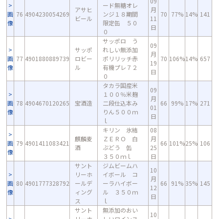
09
ード無糖オレ
アサヒ
月
画
76
4904230054269
ンジ１８期間
70
77%
14%
141
ビール
11
像
限定缶 ５０
日
０
サッポロ う
09
サッポ
れしい無添加
月
画
77
4901880889739
ロビー
ポリリッチ赤
70
106%
14%
657
19
像
ル
有機プレ７２
日
０
タカラ国産米
09
１００％米麹
月
画
78
4904670120265
宝酒造
二段仕込本み
66
99%
17%
271
01
像
りん５００ｍ
日
ｌ
キリン 氷結
08
麒麟麦
ＺＥＲＯ 白
月
画
79
4901411083421
66
101%
25%
106
酒
ぶどう 缶
25
像
３５０ｍｌ
日
サント
ジムビームハ
10
リーホ
イボール コ
月
画
80
4901777328792
ールデ
ーラハイボー
66
91%
35%
145
12
像
ィング
ル ３５０ｍ
日
ス
ｌ
サント
無添加のおい
10
リーホ
しいワインス