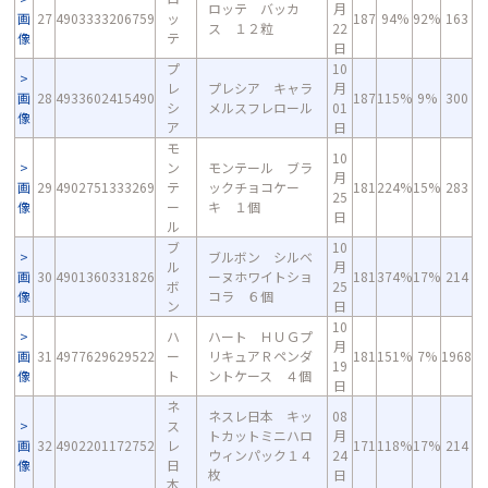
ロッテ バッカ
月
画
27
4903333206759
ッ
187
94%
92%
163
ス １２粒
22
像
テ
日
プ
10
レ
プレシア キャラ
月
画
28
4933602415490
187
115%
9%
300
シ
メルスフレロール
01
像
ア
日
モ
10
ン
モンテール ブラ
月
画
29
4902751333269
テ
ックチョコケー
181
224%
15%
283
25
像
ー
キ １個
日
ル
ブ
10
ブルボン シルベ
ル
月
画
30
4901360331826
ーヌホワイトショ
181
374%
17%
214
ボ
25
像
コラ ６個
ン
日
10
ハ
ハート ＨＵＧプ
月
画
31
4977629629522
ー
リキュアＲペンダ
181
151%
7%
1968
19
像
ト
ントケース ４個
日
ネ
ネスレ日本 キッ
08
ス
トカットミニハロ
月
画
32
4902201172752
レ
171
118%
17%
214
ウィンパック１４
24
像
日
枚
日
本