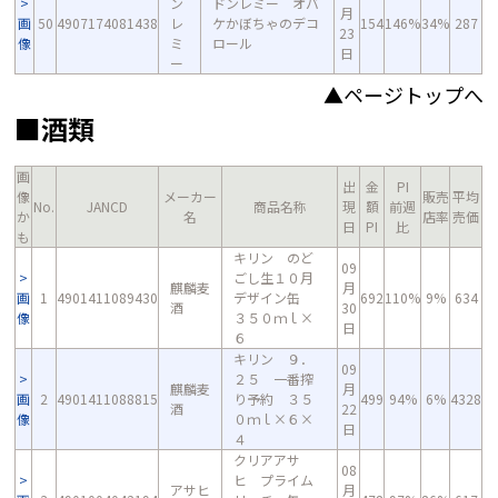
ン
ドンレミー オバ
月
画
50
4907174081438
レ
ケかぼちゃのデコ
154
146%
34%
287
23
像
ミ
ロール
日
ー
▲ページトップへ
■酒類
画
出
金
PI
像
メーカー
販売
平均
No.
JANCD
商品名称
現
額
前週
か
名
店率
売価
日
PI
比
も
キリン のど
09
ごし生１０月
麒麟麦
月
画
1
4901411089430
デザイン缶
692
110%
9%
634
酒
30
像
３５０ｍｌ×
日
６
キリン ９．
09
２５ 一番搾
麒麟麦
月
画
2
4901411088815
り予約 ３５
499
94%
6%
4328
酒
22
像
０ｍｌ×６×
日
４
クリアアサ
08
ヒ プライム
アサヒ
月