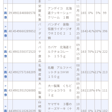
本
栄
11
アンデイコ 北海
屋
月
画
39
4901840880578
道クッキーシュー
165
0%
5%
99
乳
01
像
クリーム １個
業
日
バ
バンダイ 装動
10
ン
仮面ライダージオ
月
画
40
4549660289852
164
141%
30%
396
ダ
ウＲＩＤＥ２ １
25
像
イ
個
日
カ
09
バ
カバヤ 北海道ミ
月
画
41
4901550372523
ヤ
ルクチョコレー
163
70%
11%
222
15
像
食
ト １５５ｇ
日
品
名
08
名糖 アルファベ
糖
月
画
42
4902757168209
ットチョコＨＷ
163
112%
11%
213
産
26
像
１５０ｇ
業
日
大
09
大一製菓 くちど
一
月
画
43
4901951926080
けショコラＳ ８
161
118%
6%
111
製
30
像
１ｇ
菓
日
山
ヤマザキ ３種の
10
崎
チ－ズケ－キ（十
月
画
44
4903110262039
製
160
0%
13%
102