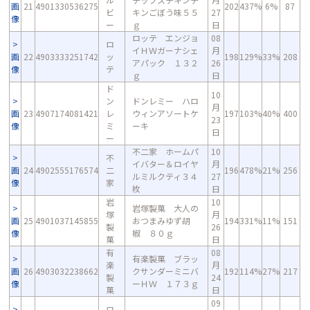
画
21
4901330536275
202
437%
6%
87
ビ
キンごぼう味５５
27
像
ー
ｇ
日
ロッテ エンジョ
08
ロ
イＨＷガーナシェ
月
画
22
4903333251742
ッ
198
129%
33%
208
アパック １３２
26
像
テ
ｇ
日
ド
10
ン
ドンレミー ハロ
月
画
23
4907174081421
レ
ウィンアソートケ
197
103%
40%
400
23
像
ミ
ーキ
日
ー
不二家 ホームパ
10
不
イバター＆ロイヤ
月
画
24
4902555176574
二
196
478%
21%
256
ルミルクティ３４
27
像
家
枚
日
岩
10
岩塚製菓 大人の
塚
月
画
25
4901037145855
おつまみゆず胡
194
331%
11%
151
製
26
像
椒 ８０ｇ
菓
日
有
08
有楽製菓 ブラッ
楽
月
画
26
4903032238662
クサンダーミニバ
192
114%
27%
217
製
24
像
ーＨＷ １７３ｇ
菓
日
09
ロ