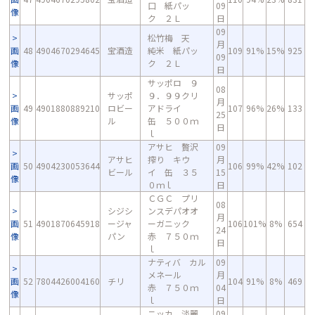
口 紙パッ
09
像
ク ２Ｌ
日
09
松竹梅 天
月
画
48
4904670294645
宝酒造
純米 紙パッ
109
91%
15%
925
09
像
ク ２Ｌ
日
サッポロ ９
08
サッポ
９．９９クリ
月
画
49
4901880889210
ロビー
アドライ
107
96%
26%
133
25
像
ル
缶 ５００ｍ
日
ｌ
アサヒ 贅沢
09
アサヒ
搾り キウ
月
画
50
4904230053644
106
99%
42%
102
ビール
イ 缶 ３５
15
像
０ｍｌ
日
ＣＧＣ プリ
08
シジシ
ンスデパオオ
月
画
51
4901870645918
ージャ
ーガニック
106
101%
8%
654
24
像
パン
赤 ７５０ｍ
日
ｌ
ナティバ カル
09
メネール
月
画
52
7804426004160
チリ
104
91%
8%
469
赤 ７５０ｍ
04
像
ｌ
日
ニッカ 淡麗
09