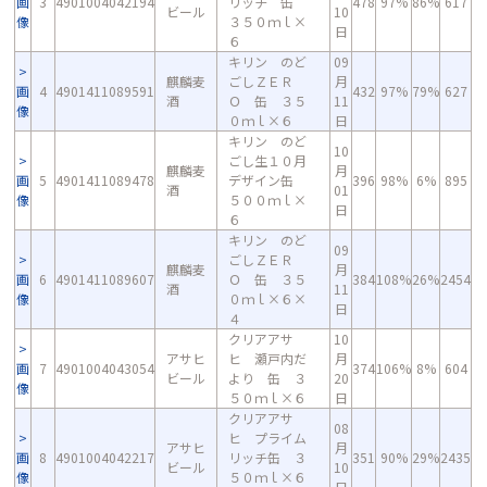
画
3
4901004042194
リッチ 缶
478
97%
86%
617
ビール
10
像
３５０ｍｌ×
日
６
キリン のど
09
麒麟麦
ごしＺＥＲ
月
画
4
4901411089591
432
97%
79%
627
酒
Ｏ 缶 ３５
11
像
０ｍｌ×６
日
キリン のど
10
ごし生１０月
麒麟麦
月
画
5
4901411089478
デザイン缶
396
98%
6%
895
酒
01
像
５００ｍｌ×
日
６
キリン のど
09
ごしＺＥＲ
麒麟麦
月
画
6
4901411089607
Ｏ 缶 ３５
384
108%
26%
2454
酒
11
像
０ｍｌ×６×
日
４
クリアアサ
10
アサヒ
ヒ 瀬戸内だ
月
画
7
4901004043054
374
106%
8%
604
ビール
より 缶 ３
20
像
５０ｍｌ×６
日
クリアアサ
08
ヒ プライム
アサヒ
月
画
8
4901004042217
リッチ缶 ３
351
90%
29%
2435
ビール
10
像
５０ｍｌ×６
日