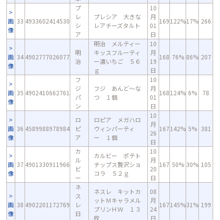
プ
10
レ
プレシア 大きな
月
画
33
4933602414530
169
122%
17%
266
シ
レアチーズタルト
01
像
ア
日
明治 メルティー
10
明
キッスフルーティ
月
画
34
4902777026077
168
76%
86%
207
治
ー濃いちご ５６
19
像
ｇ
日
フ
10
ジ
フジ あんど～な
月
画
35
4902410662761
168
124%
6%
78
パ
つ １個
01
像
ン
日
10
ロ
ロピア メガハロ
月
画
36
4589988978984
ピ
ウィンパーティ
167
142%
5%
381
26
像
ア
ー １個
日
カ
10
カルビー ポテト
ル
月
画
37
4901330911966
チップス贅沢ショ
167
50%
30%
105
ビ
20
像
コラ ５２ｇ
ー
日
ネ
ネスレ キットカ
08
ス
ットＭキャラメル
月
画
38
4902201172769
レ
167
145%
31%
199
プリンＨＷ １３
24
像
日
枚
日