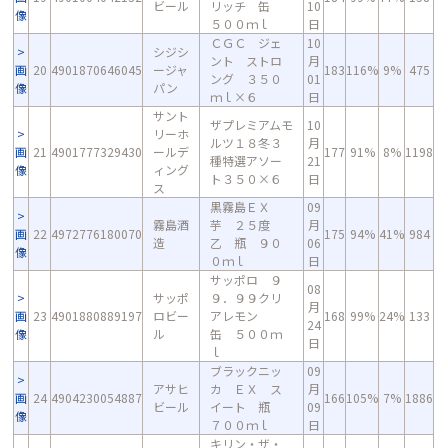
ビール
リッチ 缶
10
像
５００ｍｌ
日
ＣＧＣ ジェ
10
シジシ
ント ストロ
月
画
20
4901870646045
ージャ
183
116%
9%
475
ング ３５０
01
像
パン
ｍｌ×６
日
サント
ザプレミアムモ
10
リーホ
ルツ１８冬３
月
画
21
4901777329430
ールデ
177
91%
8%
1198
種特選アソー
21
像
ィング
ト３５０×６
日
ス
黒霧島ＥＸ
09
霧島酒
芋 ２５度
月
画
22
4972776180070
175
94%
41%
984
造
乙 瓶 ９０
06
像
０ｍｌ
日
サッポロ ９
08
サッポ
９．９９クリ
月
画
23
4901880889197
ロビー
アレモン
168
99%
24%
133
24
像
ル
缶 ５００ｍ
日
ｌ
ブラックニッ
09
アサヒ
カ ＥＸ ス
月
画
24
4904230054887
166
105%
7%
1886
ビール
イート 瓶
09
像
７００ｍｌ
日
キリン・ザ・