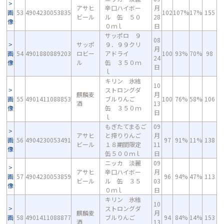
アサヒ
辛口ハイボー
月
画
53
4904230053835
102
107%
17%
155
ビール
ル 缶 ５０
28
像
０ｍｌ
日
サッポロ ９
08
サッポ
９．９９クリ
月
画
54
4901880889203
ロビー
アドライ
100
93%
70%
98
24
像
ル
缶 ３５０ｍ
日
ｌ
キリン 氷結
10
ストロングダ
麒麟麦
月
画
55
4901411088853
ブルりんご
100
76%
58%
106
酒
13
像
缶 ３５０ｍ
日
ｌ
もぎたてまるご
09
アサヒ
と搾りりんご
月
画
56
4904230053491
97
91%
11%
138
ビール
１８期間限定
11
像
缶５００ｍｌ
日
ニッカ 淡麗
09
アサヒ
辛口ハイボー
月
画
57
4904230053859
96
94%
47%
113
ビール
ル 缶 ３５
03
像
０ｍｌ
日
キリン 氷結
10
ストロングダ
麒麟麦
月
画
58
4901411088877
ブルりんご
94
84%
14%
153
酒
13