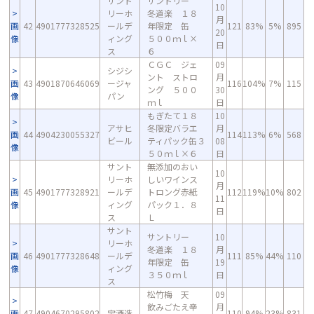
サント
サントリー
10
リーホ
冬道楽 １８
月
画
42
4901777328525
ールデ
年限定 缶
121
83%
5%
895
20
像
ィング
５００ｍｌ×
日
ス
６
ＣＧＣ ジェ
09
シジシ
ント ストロ
月
画
43
4901870646069
ージャ
116
104%
7%
115
ング ５００
30
像
パン
ｍｌ
日
もぎたて１８
10
アサヒ
冬限定バラエ
月
画
44
4904230055327
114
113%
6%
568
ビール
ティパック缶３
08
像
５０ｍｌ×６
日
サント
無添加のおい
10
リーホ
しいワインス
月
画
45
4901777328921
ールデ
トロング赤紙
112
119%
10%
802
11
像
ィング
パック１．８
日
ス
Ｌ
サント
サントリー
10
リーホ
冬道楽 １８
月
画
46
4901777328648
ールデ
111
85%
44%
110
年限定 缶
19
像
ィング
３５０ｍｌ
日
ス
松竹梅 天
09
飲みごたえ辛
月
画
47
4904670295802
宝酒造
110
94%
23%
831