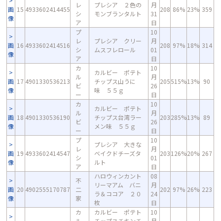
レ
プレシア ２色の
月
画
15
4933602414455
208
86%
23%
359
シ
モンブランタルト
31
像
ア
日
プ
10
レ
プレシア クリー
月
画
16
4933602414516
208
97%
18%
314
シ
ムスフレロール
01
像
ア
日
カ
10
カルビー ポテト
ル
月
画
17
4901330536213
チップス山うに
205
515%
13%
90
ビ
26
像
味 ５５ｇ
ー
日
カ
10
カルビー ポテト
ル
月
画
18
4901330536190
チップス台湾ラー
203
285%
13%
89
ビ
26
像
メン味 ５５ｇ
ー
日
プ
10
プレシア 大きな
レ
月
画
19
4933602414547
ベイクドチーズタ
203
126%
20%
267
シ
01
像
ルト
ア
日
ハロウィンカント
08
不
リーマアム バニ
月
画
20
4902555170787
二
202
97%
26%
223
ラ＆ココア ２０
24
像
家
枚
日
カ
カルビー ポテト
10
ル
チップスチキンチ
月