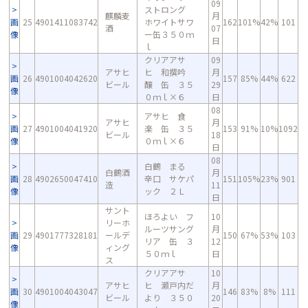
09
ストロング
麒麟麦
月
画
25
4901411083742
ホワイトサワ
162
101%
42%
101
酒
07
像
ー缶３５０ｍ
日
ｌ
クリアアサ
09
アサヒ
ヒ 和撰吟
月
画
26
4901004042620
157
85%
44%
622
ビール
醸 缶 ３５
29
像
０ｍｌ×６
日
08
アサヒ 食
アサヒ
月
画
27
4901004041920
楽 缶 ３５
153
91%
10%
1092
ビール
18
像
０ｍｌ×６
日
08
白鶴 まる
白鶴酒
月
画
28
4902650047410
辛口 サケパ
151
105%
23%
901
造
11
像
ック ２Ｌ
日
サント
ほろよい フ
10
リーホ
ルーツサング
月
画
29
4901777328181
ールデ
150
67%
53%
103
リア 缶 ３
12
像
ィング
５０ｍｌ
日
ス
クリアアサ
10
アサヒ
ヒ 瀬戸内だ
月
画
30
4901004043047
146
83%
8%
111
ビール
より ３５０
20
像