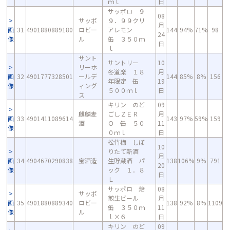
ｍｌ
日
サッポロ ９
08
サッポ
９．９９クリ
月
画
31
4901880889180
ロビー
アレモン
144
94%
71%
98
24
像
ル
缶 ３５０ｍ
日
ｌ
サント
サントリー
10
リーホ
冬道楽 １８
月
画
32
4901777328501
ールデ
144
85%
8%
156
年限定 缶
19
像
ィング
５００ｍｌ
日
ス
キリン のど
09
麒麟麦
ごしＺＥＲ
月
画
33
4901411089614
143
97%
59%
159
酒
Ｏ 缶 ５０
11
像
０ｍｌ
日
松竹梅 しぼ
10
りたて新酒
月
画
34
4904670290838
宝酒造
生貯蔵酒 パ
138
106%
9%
791
20
像
ック １．８
日
Ｌ
サッポロ 焙
08
サッポ
煎生ビール
月
画
35
4901880889340
ロビー
138
92%
8%
1109
缶 ３５０ｍ
11
像
ル
ｌ×６
日
キリン のど
09