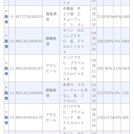
×４
赤霧島 芋
10
霧島酒
２５度 乙
月
画
9
4972776180025
314
106%
46%
1980
造
チューパッ
11
像
ク １．８Ｌ
日
キリン のど
09
ごしＺＥＲ
麒麟麦
月
画
10
4901411089645
Ｏ 缶 ５０
288
108%
6%
3489
酒
15
像
０ｍｌ×６×
日
４
クリアアサ
08
ヒ プライム
アサヒ
月
画
11
4901004042187
リッチ缶 ５
280
96%
11%
3483
ビール
11
像
００ｍｌ×６
日
×４
本搾り スウ
10
麒麟麦
ィーティー＆洋
月
画
12
4901411088686
253
763%
6%
105
酒
なし 缶 ３
28
像
５０ｍｌ
日
クリアアサ
08
ヒ プライム
アサヒ
月
画
13
4901004042170
リッチ 缶
228
101%
64%
888
ビール
10
像
５００ｍｌ×
日
６
キリン のど
09