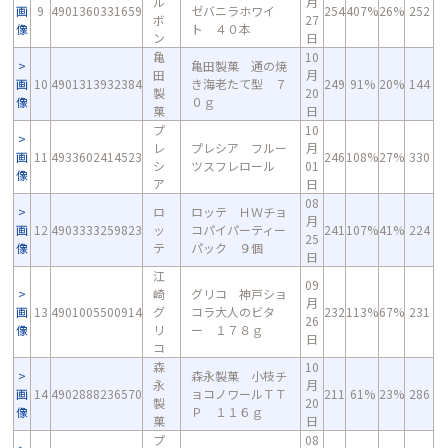
ル
月
画
9
4901360331659
ゼバニラホワイ
254
407%
26%
252
ボ
27
像
ト ４０本
ン
日
亀
10
亀田製菓 通の焼
田
月
画
10
4901313932384
き海老たて型 ７
249
91%
20%
144
製
20
像
０ｇ
菓
日
プ
10
レ
プレシア フルー
月
画
11
4933602414523
246
108%
27%
330
シ
ツスフレロール
01
像
ア
日
08
ロ
ロッテ ＨＷチョ
月
画
12
4903333259823
ッ
コパイパーティー
241
107%
41%
224
25
像
テ
パック ９個
日
江
09
崎
グリコ 神戸ショ
月
画
13
4901005500914
グ
コラ大人のビタ
232
113%
67%
231
26
像
リ
ー １７８ｇ
日
コ
森
10
森永製菓 小枝チ
永
月
画
14
4902888236570
ョコノワールＴＴ
211
61%
23%
286
製
20
像
Ｐ １１６ｇ
菓
日
プ
08