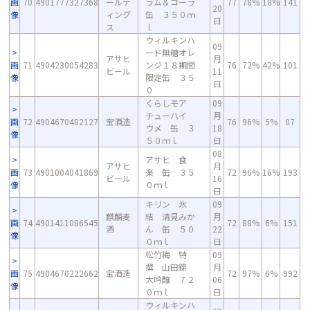
画
70
4901777327368
ールデ
ラム＆コーラ
77
78%
18%
141
20
像
ィング
缶 ３５０ｍ
日
ス
ｌ
ウィルキンハ
09
ード無糖オレ
アサヒ
月
画
71
4904230054283
ンジ１８期間
76
72%
42%
101
ビール
11
像
限定缶 ３５
日
０
くらしモア
09
チューハイ
月
画
72
4904670482127
宝酒造
76
96%
5%
87
ウメ 缶 ３
18
像
５０ｍｌ
日
08
アサヒ 食
アサヒ
月
画
73
4901004041869
楽 缶 ３５
72
96%
16%
193
ビール
16
像
０ｍｌ
日
キリン 氷
09
麒麟麦
結 清見みか
月
画
74
4901411086545
72
88%
6%
151
酒
ん 缶 ５０
22
像
０ｍｌ
日
松竹梅 特
09
撰 山田錦
月
画
75
4904670222662
宝酒造
72
97%
6%
992
大吟醸 ７２
06
像
０ｍｌ
日
ウィルキンハ