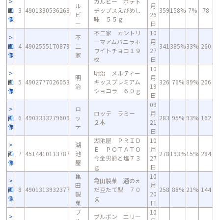
カルビー ポテト
ル
月
画
3
4901330536268
チップスえびめし
359
158%
7%
78
ビ
26
像
味 ５５ｇ
ー
日
不二家 カントリ
10
不
ーマアムバニラホ
月
画
4
4902555170879
二
341
385%
33%
260
ワイトチョコ１９
27
像
家
枚
日
10
明治 メルティー
明
月
画
5
4902777026053
キッスプレミアム
326
76%
89%
206
治
19
像
ショコラ ６０ｇ
日
09
ロ
ロッテ ラミー
月
画
6
4903333279609
ッ
283
95%
93%
162
２本
21
像
テ
日
湖池屋 ＰＲＩＤ
10
湖
Ｅ ＰＯＴＡＴＯ
月
画
7
4514410113787
池
278
193%
15%
284
今金男爵と塩７３
27
像
屋
ｇ
日
亀
10
亀田製菓 通のえ
田
月
画
8
4901313932377
だ豆たて型 ７０
258
88%
21%
144
製
20
像
ｇ
菓
日
ブ
10
ブルボン エリー