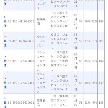
ビタージンジャ
28
像
ィング
ー３５０ｍｌ
日
ス
キリン旅する
09
氷結マスカッ
麒麟麦
月
画
93
4901411083926
トカンタービ
58
96%
22%
106
酒
14
像
レ缶３５０ｍ
日
ｌ
ＣＧＣ ジェ
09
シジシ
ントストロン
月
画
94
4901870646038
ージャ
56
97%
11%
85
グ ３５０ｍ
30
像
パン
ｌ
日
サント
－１９６度ス
09
リーホ
トロングゼロ
月
画
95
4901777323841
ールデ
まるごと河内
55
85%
22%
104
14
像
ィング
晩柑３５０ｍ
日
ス
ｌ
サント
－１９６度ス
09
リーホ
トロングゼロ
月
画
96
4901777328457
ールデ
53
88%
9%
147
ビタージンジャ
28
像
ィング
ー５００ｍｌ
日
ス
三井 角玉梅
09
三井食
酒のジントニ
月
画
97
4970858400061
53
81%
6%
158
品
ック ３５０
07
像