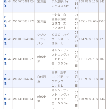
画
44
4904670481724
宝酒造
アム濃厚パイ
108
89%
15%
141
16
像
ンＭ３３５ｍ
日
ｌ
一刻者 白
06
全量芋焼酎
月
画
45
4904670014779
宝酒造
105
149%
6%
1505
２５度 乙
24
像
７２０ｍｌ
日
05
シジシ
ＣＧＣ ハイ
月
画
46
4901870645802
ージャ
ボール嶺 ３
104
97%
18%
127
29
像
パン
５０ｍｌ
日
キリン・ザ・
04
ストロングハ
麒麟麦
月
画
47
4901411083629
ードドライ
101
102%
77%
102
酒
06
像
缶 ３５０ｍ
日
ｌ
白鶴 超辛
05
白鶴酒
口 冷酒 サ
月
画
48
4902650047069
101
93%
11%
789
造
ケパック
25
像
１．８Ｌ
日
キリン・ザ・
04
ストロングハ
麒麟麦
月
画
49
4901411083643
ードドライ
100
96%
33%
144
酒
07
像
缶 ５００ｍ
日
ｌ