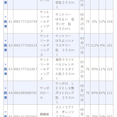
像
定缶３５０ｍ
日
ｌ
サント
サントリー
06
リーホ
ほろよい 塩
月
画
61
4901777323759
ールデ
79
0%
12%
104
すいか 缶
29
像
ィング
３５０ｍｌ
日
ス
サント
サントリー
04
リーホ
ほろよいシト
月
画
62
4901777320123
ールデ
ラスサワー
77
112%
9%
101
13
像
ィング
缶 ３５０ｍ
日
ス
ｌ
サント
東京クラフト
05
リーホ
ベルジャンホ
月
画
63
4901777322417
ールデ
ワイトスタイ
76
90%
11%
218
25
像
ィング
ル缶３５０ｍ
日
ス
ｌ
サッポロ Ｌ
06
サッポ
ＥＶＥＬ９贅
月
画
64
4901880888701
ロビー
沢ストロング
76
89%
65%
111
02
像
ル
缶 ３５０ｍ
日
ｌ
スミノフアイ
06
ス オレンジ
麒麟麦
月
画
65
4901411087061
スプラッシ
76
78%
20%
207