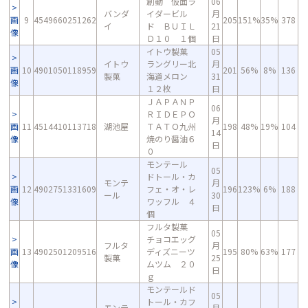
創動 仮面ラ
06
バンダ
イダービル
月
画
9
4549660251262
205
151%
35%
378
イ
ド ＢＵＩＬ
21
像
Ｄ１０ １個
日
イトウ製菓
05
イトウ
ラングリー北
月
画
10
4901050118959
201
56%
8%
136
製菓
海道メロン
31
像
１２枚
日
ＪＡＰＡＮＰ
06
ＲＩＤＥＰＯ
月
画
11
4514410113718
湖池屋
ＴＡＴＯ九州
198
48%
19%
104
14
像
焼のり醤油６
日
０
モンテール
05
ドトール・カ
モンテ
月
画
12
4902751331609
フェ・オ・レ
196
123%
6%
188
ール
30
像
ワッフル ４
日
個
フルタ製菓
05
チョコエッグ
フルタ
月
画
13
4902501209516
ディズニーツ
195
80%
63%
177
製菓
25
像
ムツム ２０
日
ｇ
モンテールド
05
トール・カフ
モンテ
月