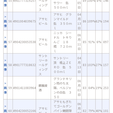
画
55
4901777319257
ールデ
89
100%
8%
146
サワー 缶
05
像
ィング
５００ｍｌ
日
ス
アサヒ グラ
04
アサヒ
ンマイルド
月
画
56
4901004039675
86
109%
62%
194
ビール
缶 ３５０ｍ
13
像
ｌ
日
ニッカ シー
06
ドル トキり
アサヒ
月
画
57
4904230053538
んご １８
85
91%
6%
897
ビール
11
像
瓶 ７２０ｍ
日
ｌ
サント
サントリー
04
リーホ
頂 極上ＺＥ
月
画
58
4901777318632
ールデ
83
103%
27%
157
ＲＯ 缶 ５
13
像
ィング
００ｍｌ
日
ス
グランドキリ
06
ン雨のち太
麒麟麦
月
画
59
4901411083964
陽、ベルジャ
83
84%
19%
253
酒
03
像
ンの白缶 ３
日
５０
アサヒもぎた
06
てゴールデン
アサヒ
月
画
60
4904230052166
パイン期間限
82
79%
40%
101
ビール
02