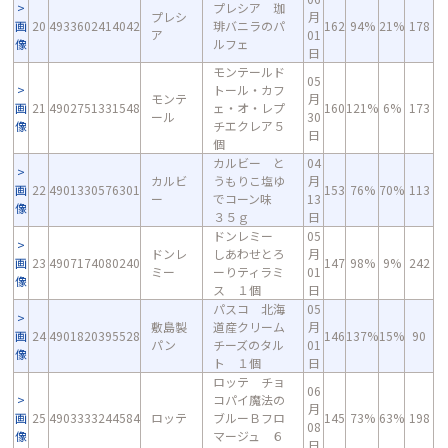
プレシア 珈
プレシ
月
画
20
4933602414042
琲バニラのパ
162
94%
21%
178
ア
01
像
ルフェ
日
モンテールド
05
トール・カフ
モンテ
月
画
21
4902751331548
ェ・オ・レプ
160
121%
6%
173
ール
30
像
チエクレア５
日
個
カルビー と
04
カルビ
うもりこ塩ゆ
月
画
22
4901330576301
153
76%
70%
113
ー
でコーン味
13
像
３５ｇ
日
ドンレミー
05
ドンレ
しあわせとろ
月
画
23
4907174080240
147
98%
9%
242
ミー
ーりティラミ
01
像
ス １個
日
パスコ 北海
05
敷島製
道産クリーム
月
画
24
4901820395528
146
137%
15%
90
パン
チーズのタル
01
像
ト １個
日
ロッテ チョ
06
コパイ魔法の
月
画
25
4903333244584
ロッテ
ブルーＢフロ
145
73%
63%
198
08
像
マージュ ６
日