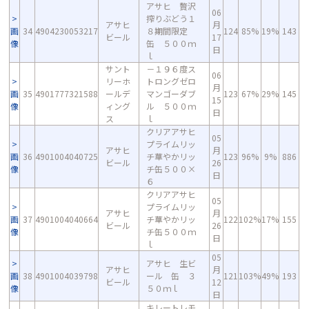
アサヒ 贅沢
06
搾りぶどう１
アサヒ
月
画
34
4904230053217
８期間限定
124
85%
19%
143
ビール
17
像
缶 ５００ｍ
日
ｌ
サント
－１９６度ス
06
リーホ
トロングゼロ
月
画
35
4901777321588
ールデ
マンゴーダブ
123
67%
29%
145
15
像
ィング
ル ５００ｍ
日
ス
ｌ
クリアアサヒ
05
プライムリッ
アサヒ
月
画
36
4901004040725
チ華やかリッ
123
96%
9%
886
ビール
26
像
チ缶５００×
日
６
クリアアサヒ
05
プライムリッ
アサヒ
月
画
37
4901004040664
チ華やかリッ
122
102%
17%
155
ビール
26
像
チ缶５００ｍ
日
ｌ
05
アサヒ 生ビ
アサヒ
月
画
38
4901004039798
ール 缶 ３
121
103%
49%
193
ビール
12
像
５０ｍｌ
日
キレートレモ