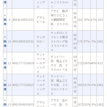
像
ィング
んご３５０ｍ
日
ス
ｌ
アサヒ 贅沢
06
搾りぶどう１
アサヒ
月
画
9
4904230053231
８期間限定
182
76%
67%
103
ビール
16
像
缶 ３５０ｍ
日
ｌ
サッポロＬＥ
06
サッポ
ＶＥＬ９贅沢
月
画
10
4901880920531
ロビー
ストロング缶
179
97%
5%
2451
04
像
ル
３５０×６×
日
４
サント
サントリー
04
リーホ
頂 極上ＺＥ
月
画
11
4901777318618
ールデ
172
106%
46%
623
ＲＯ 缶 ３
14
像
ィング
５０ｍｌ×６
日
ス
サント
サントリー
04
リーホ
頂 極上ＺＥ
月
画
12
4901777318625
ールデ
ＲＯ缶 ３５
169
101%
6%
2481
15
像
ィング
０ｍｌ×６×
日
ス
４
05
アサヒ 生ビ
アサヒ
月
画
13
4901004039835
ール 缶 ５
167
103%
9%
1482
ビール
12