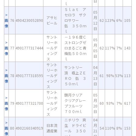
日
ｌ
Ｓｌａｔ ア
05
セロラ ザク
アサヒ
月
画
76
4904230052890
ロサワー
62
123%
6%
105
ビール
12
像
缶 ３５０ｍ
日
ｌ
サント
－１９６度Ｃ
05
リーホ
ストロングゼ
月
画
77
4901777317444
ールデ
ロまるごと青
62
117%
7%
143
05
像
ィング
梅缶５００ｍ
日
ス
ｌ
サント
サントリー
04
リーホ
頂 極上ＺＥ
月
画
78
4901777318595
ールデ
61
98%
53%
113
ＲＯ 缶 ３
13
像
ィング
５０ｍｌ
日
ス
サント
鏡月クリア
05
リーホ
クリアグレー
月
画
79
4901777321700
ールデ
60
93%
7%
617
プフルーツ
20
像
ィング
７００ｍｌ
日
ス
ニチリウ 爽
04
日本流
生 ドライビ
月
画
80
4902160340919
54
110%
8%
153
通産業
ール ３５０
21
像