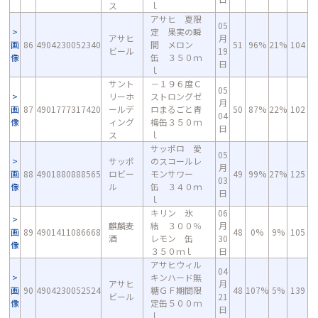
ス
ｌ
アサヒ 夏限
05
定 果実の瞬
アサヒ
月
画
86
4904230052340
間 メロン
51
96%
21%
104
ビール
19
像
缶 ３５０ｍ
日
ｌ
サント
－１９６度Ｃ
05
リーホ
ストロングゼ
月
画
87
4901777317420
ールデ
ロまるごと青
50
87%
22%
102
04
像
ィング
梅缶３５０ｍ
日
ス
ｌ
サッポロ 愛
05
サッポ
のスコールレ
月
画
88
4901880888565
ロビー
モンサワー
49
99%
27%
125
03
像
ル
缶 ３４０ｍ
日
ｌ
キリン 氷
06
麒麟麦
結 ３００％
月
画
89
4901411086668
48
0%
9%
105
酒
レモン 缶
30
像
３５０ｍｌ
日
アサヒウィル
04
キンハード無
アサヒ
月
画
90
4904230052524
糖ＧＦ期間限
48
107%
5%
139
ビール
21
像
定缶５００ｍ
日
ｌ