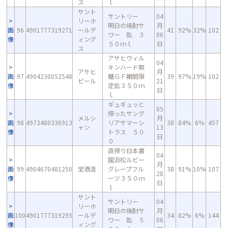
ス
ｌ
サント
サントリー
04
リーホ
明日の焼酎サ
月
画
96
4901777319271
ールデ
41
92%
32%
102
ワー 缶 ３
06
像
ィング
５０ｍｌ
日
ス
アサヒウィル
04
キンハード無
アサヒ
月
画
97
4904230052548
糖ＧＦ期間限
39
97%
19%
102
ビール
21
像
定缶３５０ｍ
日
ｌ
ギュギュッと
05
搾ったサング
メルシ
月
画
98
4973480336913
リアサマーシ
38
84%
6%
457
ャン
13
像
トラス ５０
日
０
直搾り日本農
04
園浜松ルビー
月
画
99
4904670481250
宝酒造
グレープフル
38
91%
10%
107
28
像
ーツ３５０ｍ
日
ｌ
サント
サントリー
04
リーホ
明日の焼酎サ
月
画
100
4901777319295
ールデ
34
82%
6%
144
ワー 缶 ５
06
像
ィング