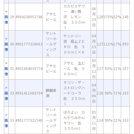
ス
ｌ
カルピスサワ
06
ー 濃い贅
アサヒ
月
画
29
4904230052746
沢 レモン
128
575%
32%
145
ビール
23
像
缶 ３５０ｍ
日
ｌ
サント
サントリー
04
リーホ
頂 極上ＺＥ
月
画
30
4901777318663
ールデ
127
111%
17%
893
ＲＯ 缶 ５
15
像
ィング
００ｍｌ×６
日
ス
05
アサヒ 生ビ
アサヒ
月
画
31
4901004039774
ール 缶 ５
127
93%
21%
257
ビール
12
像
００ｍｌ
日
キリン・ザ・
04
ストロングハ
麒麟麦
月
画
32
4901411083704
ードコーラ
126
98%
71%
103
酒
06
像
缶 ３５０ｍ
日
ｌ
サント
ほろよい ひ
05
リーホ
んやりみかん
月
画
33
4901777321540
ールデ
124
90%
21%
103
サワー 缶
11
像
ィング
３５０ｍｌ
日
ス