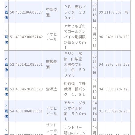
06
ＰＢ 麦彩ブ
中部流
月
画
50
4562106603937
ラック ３３
99
111%
6%
78
通
16
像
０ｍｌ
日
アサヒもぎた
06
てゴールデン
アサヒ
月
画
51
4904230052142
パイン期間限
96
94%
11%
139
ビール
02
像
定缶５００ｍ
日
ｌ
キリン 氷
05
結 山梨産
麒麟麦
月
画
52
4901411085951
太陽のすも
94
98%
6%
153
酒
26
像
も 缶 ５０
日
０ｍｌ
06
松竹梅 生貯
月
画
53
4904670290623
宝酒造
蔵酒 紙パッ
94
98%
17%
773
10
像
ク １．８Ｌ
日
アサヒ グラ
04
アサヒ
ンマイルド
月
画
54
4901004039651
91
103%
28%
258
ビール
缶 ５００ｍ
14
像
ｌ
日
サント
サントリー
04
リーホ
明日のレモン
月