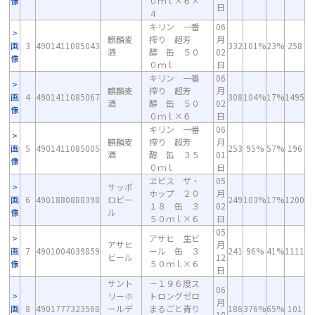
像
０ｍｌ×６×
日
４
キリン 一番
06
麒麟麦
搾り 超芳
月
画
3
4901411085043
332
101%
23%
258
酒
醇 缶 ５０
02
像
０ｍｌ
日
キリン 一番
06
麒麟麦
搾り 超芳
月
画
4
4901411085067
308
104%
17%
1495
酒
醇 缶 ５０
02
像
０ｍｌ×６
日
キリン 一番
06
麒麟麦
搾り 超芳
月
画
5
4901411085005
253
95%
57%
196
酒
醇 缶 ３５
01
像
０ｍｌ
日
ヱビス ザ・
05
サッポ
ホップ ２０
月
画
6
4901880888398
ロビー
249
103%
17%
1200
１８ 缶 ３
02
像
ル
５０ｍｌ×６
日
05
アサヒ 生ビ
アサヒ
月
画
7
4901004039859
ール 缶 ３
241
96%
41%
1111
ビール
12
像
５０ｍｌ×６
日
サント
－１９６度ス
06
リーホ
トロングゼロ
月
画
8
4901777323568
ールデ
まるごと青り
186
376%
65%
101
18