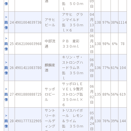
酒
09
像
缶 ５００ｍ
日
ｌ
アサヒ グラ
04
アサヒ
ンマイルド
月
画
24
4901004039736
138
97%
38%
1114
ビール
缶 ３５０ｍ
13
像
ｌ×６
日
06
中部流
ＰＢ 麦彩
月
画
25
4562106603968
138
98%
6%
78
通
３３０ｍｌ
16
像
日
キリン・ザ・
06
ストロングハ
麒麟麦
月
画
26
4901411083780
ードラムネ
136
77%
61%
104
酒
08
像
缶 ３５０ｍ
日
ｌ
サッポロＬＥ
06
サッポ
ＶＥＬ９贅沢
月
画
27
4901880888725
ロビー
ストロング缶
135
88%
56%
619
02
像
ル
３５０ｍｌ×
日
６
サント
トリスハイボ
05
リーホ
ール レモン
月
画
28
4901777322905
ールデ
＆ライム
130
76%
39%
144
24
像
ィング
缶 ３５０ｍ
日