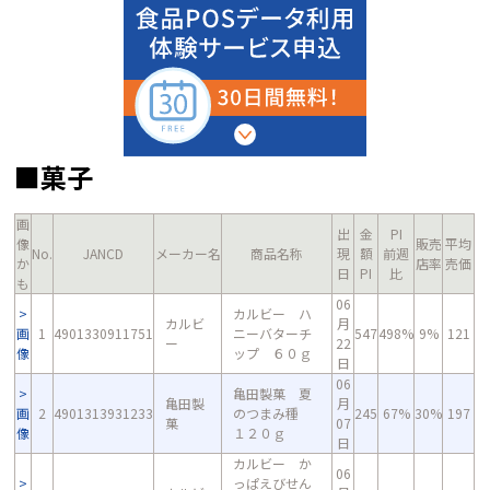
■菓子
画
出
金
PI
像
販売
平均
No.
JANCD
メーカー名
商品名称
現
額
前週
か
店率
売価
日
PI
比
も
06
カルビー ハ
カルビ
月
画
1
4901330911751
ニーバターチ
547
498%
9%
121
ー
22
像
ップ ６０ｇ
日
06
亀田製菓 夏
亀田製
月
画
2
4901313931233
のつまみ種
245
67%
30%
197
菓
07
像
１２０ｇ
日
カルビー か
06
っぱえびせん