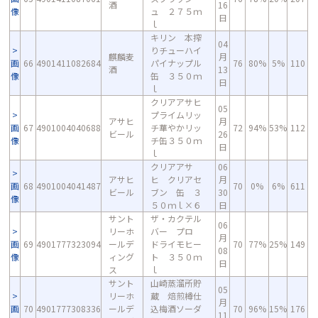
酒
16
像
ュ ２７５ｍ
日
ｌ
キリン 本搾
04
りチューハイ
麒麟麦
月
画
66
4901411082684
パイナップル
76
80%
5%
110
酒
13
像
缶 ３５０ｍ
日
ｌ
クリアアサヒ
05
プライムリッ
アサヒ
月
画
67
4901004040688
チ華やかリッ
72
94%
53%
112
ビール
26
像
チ缶３５０ｍ
日
ｌ
クリアアサ
06
アサヒ
ヒ クリアセ
月
画
68
4901004041487
70
0%
6%
611
ビール
ブン 缶 ３
30
像
５０ｍｌ×６
日
サント
ザ・カクテル
06
リーホ
バー プロ
月
画
69
4901777323094
ールデ
ドライモヒー
70
77%
25%
149
08
像
ィング
ト ３５０ｍ
日
ス
ｌ
サント
山崎蒸溜所貯
05
リーホ
蔵 焙煎樽仕
月
画
70
4901777308336
ールデ
込梅酒ソーダ
70
96%
15%
176
11