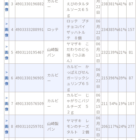
カルビ
月
画
3
4901330196882
えびのタルタ
238
381%
41%
87
ー
22
像
ルソース６５
日
ｇ
ロッテ プチ
06
チョコパイ
月
画
4
4903333288991
ロッテ
234
385%
61%
157
ザッハトル
22
像
テ ８個
日
ヤマザキ こ
06
山崎製
だわりのどら
月
画
5
4903110195467
232
139%
21%
81
パン
焼（つぶあ
13
像
ん）
日
カルビー か
06
っぱえびせん
カルビ
月
画
6
4901330196905
ガーリックシ
215
396%
39%
87
ー
22
像
ュリンプ６５
日
ｇ
カルビー じ
06
カルビ
ゃがりこバジ
月
画
7
4901330576509
211
54%
19%
107
ー
ルチーズ ５
15
像
２ｇ
日
06
ヤマザキ レ
山崎製
月
画
8
4903110259701
モンのチ－ズ
206
117%
24%
277
パン
01
像
タルト ２個
日