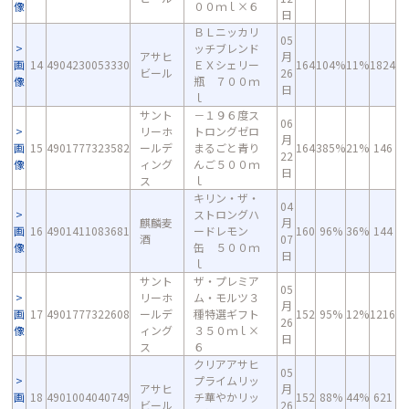
像
００ｍｌ×６
日
ＢＬニッカリ
05
ッチブレンド
アサヒ
月
画
14
4904230053330
ＥＸシェリー
164
104%
11%
1824
ビール
26
像
瓶 ７００ｍ
日
ｌ
サント
－１９６度ス
06
リーホ
トロングゼロ
月
画
15
4901777323582
ールデ
まるごと青り
164
385%
21%
146
22
像
ィング
んご５００ｍ
日
ス
ｌ
キリン・ザ・
04
ストロングハ
麒麟麦
月
画
16
4901411083681
ードレモン
160
96%
36%
144
酒
07
像
缶 ５００ｍ
日
ｌ
サント
ザ・プレミア
05
リーホ
ム・モルツ３
月
画
17
4901777322608
ールデ
種特選ギフト
152
95%
12%
1216
26
像
ィング
３５０ｍｌ×
日
ス
６
クリアアサヒ
05
プライムリッ
アサヒ
月
画
18
4901004040749
チ華やかリッ
152
88%
44%
621
ビール
26