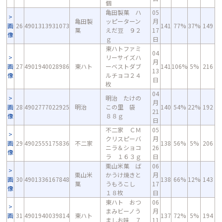
個
亀田製菓 ハ
05
亀田製
ッピーターン
月
画
26
4901313931073
141
77%
37%
149
菓
えだ豆 ９２
17
像
ｇ
日
東ハトファミ
04
リーサイズハ
月
画
27
4901940028986
東ハト
ーベストダブ
141
106%
5%
216
13
像
ルチョコ２４
日
枚
04
明治 たけの
月
画
28
4902777022925
明治
この里 袋
140
54%
22%
192
21
像
８８ｇ
日
不二家 ＣＭ
05
クリスピーバ
月
画
29
4902555175836
不二家
138
56%
5%
206
ニラ＆ショコ
26
像
ラ １６３ｇ
日
栗山米菓 ば
06
栗山米
かうけ焼きと
月
画
30
4901336167848
138
66%
12%
143
菓
うもろこし
17
像
１８枚
日
東ハト おつ
06
まみビーノう
月
画
31
4901940039814
東ハト
137
72%
5%
194
ましお味 ７
11