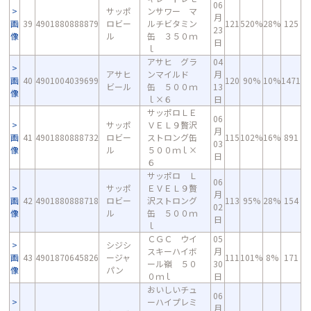
06
サッポ
ンサワー マ
月
画
39
4901880888879
ロビー
ルチビタミン
121
520%
28%
125
23
像
ル
缶 ３５０ｍ
日
ｌ
アサヒ グラ
04
アサヒ
ンマイルド
月
画
40
4901004039699
120
90%
10%
1471
ビール
缶 ５００ｍ
13
像
ｌ×６
日
サッポロＬＥ
06
サッポ
ＶＥＬ９贅沢
月
画
41
4901880888732
ロビー
ストロング缶
115
102%
16%
891
03
像
ル
５００ｍｌ×
日
６
サッポロ Ｌ
06
サッポ
ＥＶＥＬ９贅
月
画
42
4901880888718
ロビー
沢ストロング
113
95%
28%
154
02
像
ル
缶 ５００ｍ
日
ｌ
ＣＧＣ ウイ
05
シジシ
スキーハイボ
月
画
43
4901870645826
ージャ
111
101%
8%
171
ール嶺 ５０
30
像
パン
０ｍｌ
日
おいしいチュ
06
ーハイプレミ
月