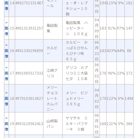
画
14
4902751331487
ェ・オ・レプ
194
115%
9%
182
ール
30
像
チシュー１０
日
個
04
亀田製菓 ハ
亀田製
月
画
15
4901313931257
ッピーター
183
91%
97%
147
菓
09
像
ン １０８ｇ
日
カルビー か
06
カルビ
っぱえびせん
月
画
16
4901330196899
183
423%
44%
88
ー
えびチリ味
22
像
６５ｇ
日
06
グリコ カプ
江崎グ
月
画
17
4901005517332
リコミニ大袋
170
96%
23%
272
リコ
02
像
七夕 １０本
日
メリー
04
チョコ
メリー ビジ
月
画
18
4979103013827
レート
ュドメリー
170
122%
6%
1498
02
像
カムパ
３８５ｇ
日
ニー
06
ヤマザキ ミ
山崎製
月
画
19
4903110562412
ルキ－パフケ
166
121%
5%
266
パン
01
像
－キ ３個
日
06