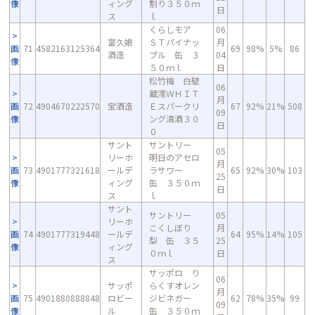
像
ィング
割り３５０ｍ
日
ス
ｌ
くらしモア
06
富久娘
ＳＴパイナッ
月
画
71
4582163125364
69
98%
5%
86
酒造
プル 缶 ３
04
像
５０ｍｌ
日
松竹梅 白壁
06
蔵澪ＷＨＩＴ
月
画
72
4904670222570
宝酒造
Ｅスパークリ
67
92%
21%
508
09
像
ング清酒３０
日
０
サント
サントリー
05
リーホ
明日のアセロ
月
画
73
4901777321618
ールデ
ラサワー
65
92%
30%
103
25
像
ィング
缶 ３５０ｍ
日
ス
ｌ
サント
サントリー
05
リーホ
こくしぼり
月
画
74
4901777319448
ールデ
64
95%
14%
105
梨 缶 ３５
25
像
ィング
０ｍｌ
日
ス
サッポロ り
06
サッポ
らくすオレン
月
画
75
4901880888848
ロビー
ジビネガー
62
78%
35%
99
09
像
ル
缶 ３５０ｍ