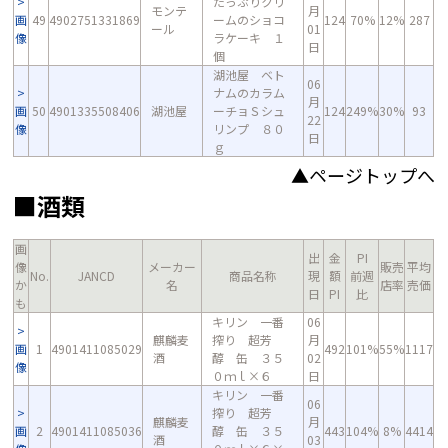
たっぷりクリ
モンテ
月
画
49
4902751331869
ームのショコ
124
70%
12%
287
ール
01
像
ラケーキ １
日
個
湖池屋 ベト
06
ナムのカラム
月
画
50
4901335508406
湖池屋
ーチョＳシュ
124
249%
30%
93
22
像
リンプ ８０
日
ｇ
▲ページトップへ
■酒類
画
出
金
PI
像
メーカー
販売
平均
No.
JANCD
商品名称
現
額
前週
か
名
店率
売価
日
PI
比
も
キリン 一番
06
麒麟麦
搾り 超芳
月
画
1
4901411085029
492
101%
55%
1117
酒
醇 缶 ３５
02
像
０ｍｌ×６
日
キリン 一番
06
搾り 超芳
麒麟麦
月
画
2
4901411085036
醇 缶 ３５
443
104%
8%
4414
酒
03