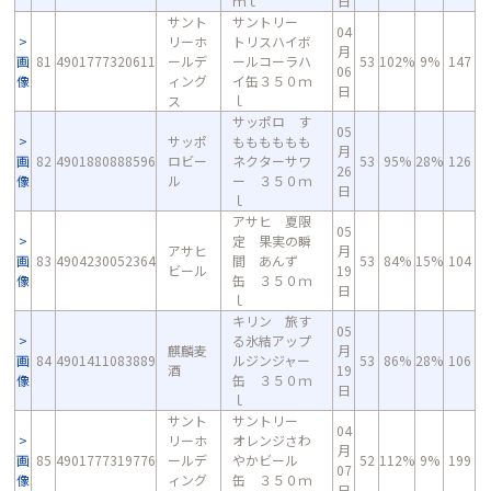
ｍｌ
日
サント
サントリー
04
リーホ
トリスハイボ
月
画
81
4901777320611
ールデ
ールコーラハ
53
102%
9%
147
06
像
ィング
イ缶３５０ｍ
日
ス
ｌ
サッポロ す
05
サッポ
もももももも
月
画
82
4901880888596
ロビー
ネクターサワ
53
95%
28%
126
26
像
ル
ー ３５０ｍ
日
ｌ
アサヒ 夏限
05
定 果実の瞬
アサヒ
月
画
83
4904230052364
間 あんず
53
84%
15%
104
ビール
19
像
缶 ３５０ｍ
日
ｌ
キリン 旅す
05
る氷結アップ
麒麟麦
月
画
84
4901411083889
ルジンジャー
53
86%
28%
106
酒
19
像
缶 ３５０ｍ
日
ｌ
サント
サントリー
04
リーホ
オレンジさわ
月
画
85
4901777319776
ールデ
やかビール
52
112%
9%
199
07
像
ィング
缶 ３５０ｍ
日