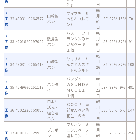
像
２ｇ
日
06
ヤマザキ も
山崎製
月
画
32
4903110064572
っちわ（レモ
137
92%
15%
70
パン
01
像
ン）
日
パスコ フロ
06
敷島製
ランタンみた
月
画
33
4901820397089
135
93%
52%
91
パン
いなケーキ
01
像
１個
日
05
ヤマザキ り
山崎製
月
画
34
4903110065418
んごとカスタ
135
90%
32%
108
パン
26
像
－ドのタルト
日
バンダイ Ｆ
06
バンダ
ＷＧＵＮＤＡ
月
画
35
4549660251118
134
93%
9%
491
イ
ＭＣＯ１１
22
像
１個
日
日本生
05
ＣＯＯＰ 南
活協同
月
画
36
4902220069095
部せんべい落
133
86%
5%
147
組合連
12
像
花生 ６枚
合会
日
ブルボン ミ
06
ブルボ
ニシルベーヌ
月
画
37
4901360329908
133
76%
29%
256
ン
塩レモン １
09
像