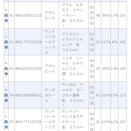
アサヒ もぎ
05
たて スウィ
アサヒ
月
画
91
4904230052128
ーティー
48
98%
17%
101
ビール
05
像
缶 ３５０ｍ
日
ｌ
サント
アイスジン
05
リーホ
ドライジント
月
画
92
4901777315679
ールデ
47
117%
6%
106
ニック 缶
04
像
ィング
３５０ｍｌ
日
ス
ニッカ シー
06
ドル トキり
アサヒ
月
画
93
4904230053545
んご１８
45
88%
14%
258
ビール
09
像
瓶 ２００ｍ
日
ｌ
サッポロ ウ
05
サッポ
メカク ヨー
月
画
94
4901880888602
ロビー
グルト風味
43
105%
17%
113
12
像
ル
缶 ３５０ｍ
日
ｌ
サント
サントリー
04
リーホ
カシスまろや
月
画
95
4901777319790
ールデ
かビール
41
103%
11%
197
07
像
ィング
缶 ３５０ｍ
日