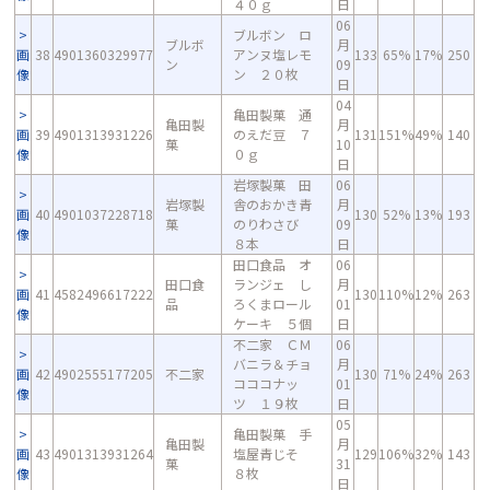
４０ｇ
日
06
ブルボン ロ
ブルボ
月
画
38
4901360329977
アンヌ塩レモ
133
65%
17%
250
ン
09
像
ン ２０枚
日
04
亀田製菓 通
亀田製
月
画
39
4901313931226
のえだ豆 ７
131
151%
49%
140
菓
10
像
０ｇ
日
岩塚製菓 田
06
岩塚製
舎のおかき青
月
画
40
4901037228718
130
52%
13%
193
菓
のりわさび
09
像
８本
日
田口食品 オ
06
田口食
ランジェ し
月
画
41
4582496617222
130
110%
12%
263
品
ろくまロール
01
像
ケーキ ５個
日
不二家 ＣＭ
06
バニラ＆チョ
月
画
42
4902555177205
不二家
130
71%
24%
263
コココナッ
01
像
ツ １９枚
日
05
亀田製菓 手
亀田製
月
画
43
4901313931264
塩屋青じそ
129
106%
32%
143
菓
31
像
８枚
日