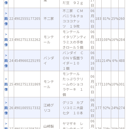
像
だ豆 ９２ｇ
日
不二家 ＣＭ
06
バニラ＆チョ
月
画
22
4902555177205
不二家
183
81%
25%
260
コココナッ
01
像
ツ １９枚
日
モンテール
06
モンテ
イタリアンティ
月
画
23
4902751332262
183
108%
16%
284
ール
ラミスの手巻
01
像
きロール５個
日
バンダイ Ｃ
06
バンダ
ＯＮＶ仮面ラ
月
画
24
4549660225195
181
214%
6%
488
イ
イダー１０
16
像
１個
日
モンテール
06
たっぷりクリ
モンテ
月
画
25
4902751331869
ームのショコ
177
110%
10%
301
ール
01
像
ラケーキ １
日
個
06
グリコ カプ
江崎グ
月
画
26
4901005517332
リコミニ大袋
177
92%
24%
274
リコ
02
像
七夕 １０本
日
06
ヤマザキ レ
山崎製
月
画
27
4903110259701
モンのチ－ズ
176
73%
25%
285