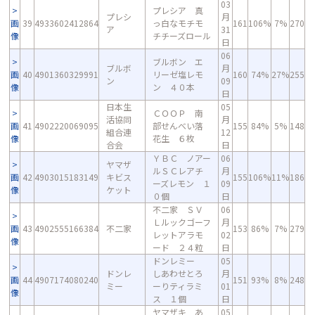
03
プレシア 真
プレシ
月
画
39
4933602412864
っ白なモチモ
161
106%
7%
270
ア
31
像
チチーズロール
日
06
ブルボン エ
ブルボ
月
画
40
4901360329991
リーゼ塩レモ
160
74%
27%
255
ン
09
像
ン ４０本
日
日本生
05
ＣＯＯＰ 南
活協同
月
画
41
4902220069095
部せんべい落
155
84%
5%
148
組合連
12
像
花生 ６枚
合会
日
ＹＢＣ ノアー
06
ヤマザ
ルＳＣレアチ
月
画
42
4903015183149
キビス
155
106%
11%
186
ーズレモン １
09
像
ケット
０個
日
不二家 ＳＶ
06
Ｌルックゴーフ
月
画
43
4902555166384
不二家
153
86%
7%
279
レットアラモ
02
像
ード ２４粒
日
ドンレミー
05
ドンレ
しあわせとろ
月
画
44
4907174080240
151
93%
8%
248
ミー
ーりティラミ
01
像
ス １個
日
ヤマザキ あ
05