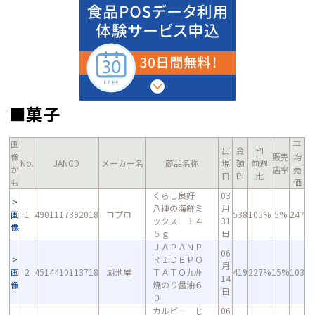
■菓子
画
平
出
金
PI
像
販売
均
No.
JANCD
メーカー名
商品名称
現
額
前週
か
店率
売
日
PI
比
も
価
くらし良好
03
八種の海鮮ミ
月
画
1
4901117392018
コプロ
538
105%
5%
247
ックス １４
31
像
５ｇ
日
ＪＡＰＡＮＰ
06
ＲＩＤＥＰＯ
月
画
2
4514410113718
湖池屋
ＴＡＴＯ九州
419
227%
15%
103
14
像
焼のり醤油６
日
０
カルビー じ
06