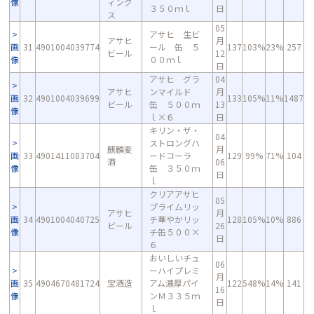
像
ィング
３５０ｍｌ
日
ス
05
アサヒ 生ビ
アサヒ
月
画
31
4901004039774
ール 缶 ５
137
103%
23%
257
ビール
12
像
００ｍｌ
日
アサヒ グラ
04
アサヒ
ンマイルド
月
画
32
4901004039699
133
105%
11%
1487
ビール
缶 ５００ｍ
13
像
ｌ×６
日
キリン・ザ・
04
ストロングハ
麒麟麦
月
画
33
4901411083704
ードコーラ
129
99%
71%
104
酒
06
像
缶 ３５０ｍ
日
ｌ
クリアアサヒ
05
プライムリッ
アサヒ
月
画
34
4901004040725
チ華やかリッ
128
105%
10%
886
ビール
26
像
チ缶５００×
日
６
おいしいチュ
06
ーハイプレミ
月
画
35
4904670481724
宝酒造
アム濃厚パイ
122
548%
14%
141
16
像
ンＭ３３５ｍ
日
ｌ