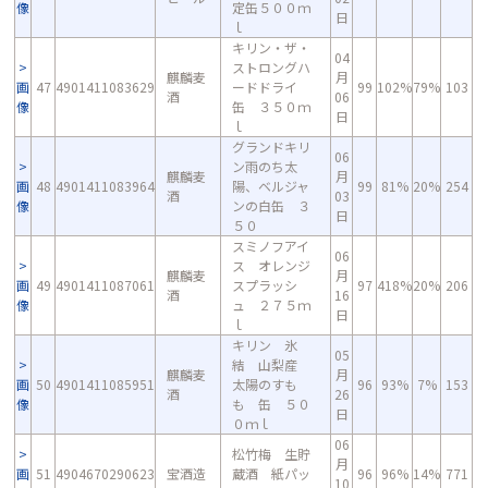
像
定缶５００ｍ
日
ｌ
キリン・ザ・
04
ストロングハ
麒麟麦
月
画
47
4901411083629
ードドライ
99
102%
79%
103
酒
06
像
缶 ３５０ｍ
日
ｌ
グランドキリ
06
ン雨のち太
麒麟麦
月
画
48
4901411083964
陽、ベルジャ
99
81%
20%
254
酒
03
像
ンの白缶 ３
日
５０
スミノフアイ
06
ス オレンジ
麒麟麦
月
画
49
4901411087061
スプラッシ
97
418%
20%
206
酒
16
像
ュ ２７５ｍ
日
ｌ
キリン 氷
05
結 山梨産
麒麟麦
月
画
50
4901411085951
太陽のすも
96
93%
7%
153
酒
26
像
も 缶 ５０
日
０ｍｌ
06
松竹梅 生貯
月
画
51
4904670290623
宝酒造
蔵酒 紙パッ
96
96%
14%
771
10