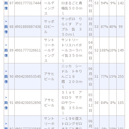
月
画
87
4901777317444
ールデ
ロまるごと青
53
94%
9%
142
05
像
ィング
梅缶５００ｍ
日
ス
ｌ
サッポロ り
03
サッポ
らくす アッ
月
画
88
4901880887438
ロビー
53
87%
40%
99
プル 缶 ３
31
像
ル
５０ｍｌ
日
サント
サントリー
04
リーホ
トリスハイボ
月
画
89
4901777320611
ールデ
ールコーラハ
52
108%
10%
149
06
像
ィング
イ缶３５０ｍ
日
ス
ｌ
ニッカ シー
06
ドル トキり
アサヒ
月
画
90
4904230053545
んご１８
51
77%
15%
255
ビール
09
像
瓶 ２００ｍ
日
ｌ
Ｓｌａｔ ア
05
セロラ ザク
アサヒ
月
画
91
4904230052890
ロサワー
50
84%
8%
105
ビール
12
像
缶 ３５０ｍ
日
ｌ
サント
－１９６度ス
06
リーホ
トロングゼロ
月
画
92
4901777323568
ールデ
まるごと青り
50
0%
10%
101