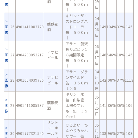
酒
09
像
缶 ５００ｍ
日
ｌ
キリン・ザ・
04
ストロングハ
麒麟麦
月
画
26
4901411083728
ードコーラ
149
104%
32%
145
酒
06
像
缶 ５００ｍ
日
ｌ
アサヒ 贅沢
06
搾りぶどう１
アサヒ
月
画
27
4904230053217
８期間限定
146
546%
18%
145
ビール
17
像
缶 ５００ｍ
日
ｌ
アサヒ グラ
04
アサヒ
ンマイルド
月
画
28
4901004039736
142
98%
37%
1113
ビール
缶 ３５０ｍ
13
像
ｌ×６
日
キリン 氷
05
結 山梨産
麒麟麦
月
画
29
4901411085937
太陽のすも
141
86%
36%
106
酒
25
像
も 缶 ３５
日
０ｍｌ
サント
ほろよい ひ
05
リーホ
んやりみかん
月
画
30
4901777321540
ールデ
138
96%
27%
103
サワー 缶
11