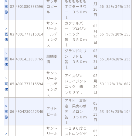
サッポ
もももももも
月
画
82
4901880888596
ロビー
ネクターサワ
56
85%
34%
126
26
像
ル
ー ３５０ｍ
日
ｌ
サント
カクテルバ
03
リーホ
ー プロジン
月
画
83
4901777315914
ールデ
トニック
56
96%
20%
155
30
像
ィング
缶 ３５０ｍ
日
ス
ｌ
グランドキリ
03
麒麟麦
ン ＪＰＬ
月
画
84
4901411080765
55
104%
28%
256
酒
缶 ３５０ｍ
31
像
ｌ
日
サント
アイスジン
03
リーホ
ドライジント
月
画
85
4901777315594
ールデ
53
112%
7%
682
ニック 瓶
30
像
ィング
５００ｍｌ
日
ス
アサヒ 夏限
05
定 果実の瞬
アサヒ
月
画
86
4904230052340
間 メロン
53
90%
25%
104
ビール
19
像
缶 ３５０ｍ
日
ｌ
サント
－１９６度Ｃ
05
リーホ
ストロングゼ