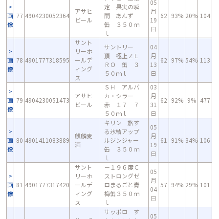
05
定 果実の瞬
アサヒ
月
画
77
4904230052364
間 あんず
62
93%
20%
104
ビール
19
像
缶 ３５０ｍ
日
ｌ
サント
サントリー
04
リーホ
頂 極上ＺＥ
月
画
78
4901777318595
ールデ
62
97%
54%
113
ＲＯ 缶 ３
13
像
ィング
５０ｍｌ
日
ス
ＳＨ アルパ
03
アサヒ
カ・シラー
月
画
79
4904230051473
62
92%
9%
477
ビール
赤 １７ ７
31
像
５０ｍｌ
日
キリン 旅す
05
る氷結アップ
麒麟麦
月
画
80
4901411083889
ルジンジャー
61
91%
34%
106
酒
19
像
缶 ３５０ｍ
日
ｌ
サント
－１９６度Ｃ
05
リーホ
ストロングゼ
月
画
81
4901777317420
ールデ
ロまるごと青
57
94%
29%
101
04
像
ィング
梅缶３５０ｍ
日
ス
ｌ
サッポロ す
05