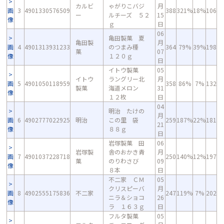
カルビ
ゃがりこバジ
月
画
3
4901330576509
388
321%
18%
106
ー
ルチーズ ５２
15
像
ｇ
日
06
亀田製菓 夏
亀田製
月
画
4
4901313931233
のつまみ種
364
79%
39%
198
菓
07
像
１２０ｇ
日
イトウ製菓
05
イトウ
ラングリー北
月
画
5
4901050118959
358
86%
7%
132
製菓
海道メロン
31
像
１２枚
日
04
明治 たけの
月
画
6
4902777022925
明治
この里 袋
259
187%
22%
181
21
像
８８ｇ
日
岩塚製菓 田
06
岩塚製
舎のおかき青
月
画
7
4901037228718
250
140%
12%
197
菓
のりわさび
09
像
８本
日
不二家 ＣＭ
05
クリスピーバ
月
画
8
4902555175836
不二家
247
119%
7%
202
ニラ＆ショコ
26
像
ラ １６３ｇ
日
フルタ製菓
05