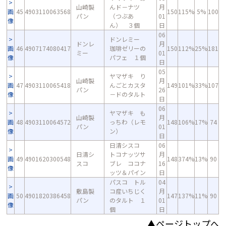
山崎製
んド－ナツ
月
画
45
4903110063568
150
115%
5%
100
パン
（つぶあ
01
像
ん） ３個
日
06
ドンレミー
ドンレ
月
画
46
4907174080417
珈琲ゼリーの
150
112%
25%
181
ミー
01
像
パフェ １個
日
05
ヤマザキ り
山崎製
月
画
47
4903110065418
んごとカスタ
149
101%
33%
107
パン
26
像
－ドのタルト
日
06
ヤマザキ も
山崎製
月
画
48
4903110064572
っちわ（レモ
148
106%
17%
74
パン
01
像
ン）
日
日清シスコ
06
日清シ
トコナッツサ
月
画
49
4901620300548
148
374%
13%
90
スコ
ブレ ココナ
16
像
ッツ＆パイン
日
パスコ トル
04
敷島製
コ産いちじく
月
画
50
4901820386458
147
137%
11%
90
パン
のタルト １
01
像
個
日
▲ページトップへ