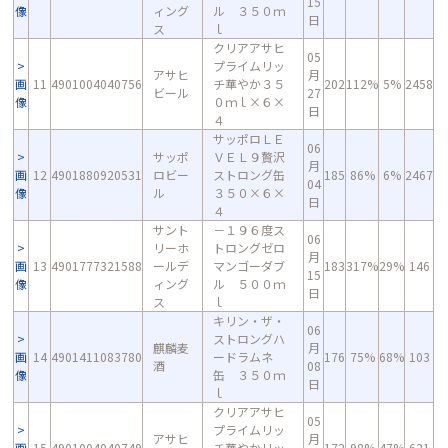
15
像
ィング
ル ３５０ｍ
日
ス
ｌ
クリアアサヒ
05
プライムリッ
アサヒ
月
画
11
4901004040756
チ華やか３５
202
112%
5%
2458
ビール
27
像
０ｍｌ×６×
日
４
サッポロＬＥ
06
サッポ
ＶＥＬ９贅沢
月
画
12
4901880920531
ロビー
ストロング缶
185
86%
6%
2467
04
像
ル
３５０×６×
日
４
サント
－１９６度ス
06
リーホ
トロングゼロ
月
画
13
4901777321588
ールデ
マンゴーダブ
183
317%
29%
146
15
像
ィング
ル ５００ｍ
日
ス
ｌ
キリン・ザ・
06
ストロングハ
麒麟麦
月
画
14
4901411083780
ードラムネ
176
75%
68%
103
酒
08
像
缶 ３５０ｍ
日
ｌ
クリアアサヒ
05
プライムリッ
アサヒ
月
画
15
4901004040749
チ華やかリッ
172
98%
47%
621