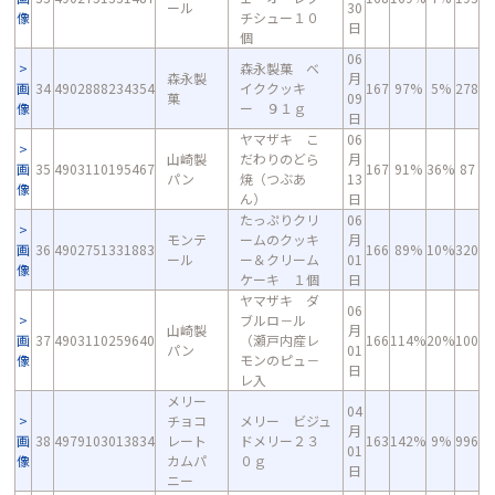
ール
30
像
チシュー１０
日
個
06
森永製菓 ベ
森永製
月
画
34
4902888234354
イククッキ
167
97%
5%
278
菓
09
像
ー ９１ｇ
日
ヤマザキ こ
06
山崎製
だわりのどら
月
画
35
4903110195467
167
91%
36%
87
パン
焼（つぶあ
13
像
ん）
日
たっぷりクリ
06
モンテ
ームのクッキ
月
画
36
4902751331883
166
89%
10%
320
ール
ー＆クリーム
01
像
ケーキ １個
日
ヤマザキ ダ
06
ブルロ－ル
山崎製
月
画
37
4903110259640
（瀬戸内産レ
166
114%
20%
100
パン
01
像
モンのピュ－
日
レ入
メリー
04
チョコ
メリー ビジュ
月
画
38
4979103013834
レート
ドメリー２３
163
142%
9%
996
01
像
カムパ
０ｇ
日
ニー