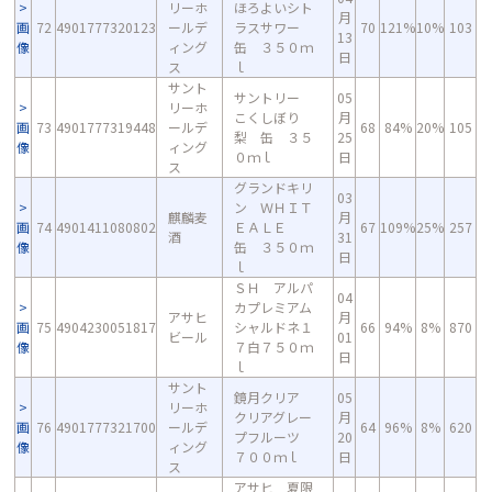
リーホ
ほろよいシト
月
画
72
4901777320123
ールデ
ラスサワー
70
121%
10%
103
13
像
ィング
缶 ３５０ｍ
日
ス
ｌ
サント
サントリー
05
リーホ
こくしぼり
月
画
73
4901777319448
ールデ
68
84%
20%
105
梨 缶 ３５
25
像
ィング
０ｍｌ
日
ス
グランドキリ
03
ン ＷＨＩＴ
麒麟麦
月
画
74
4901411080802
ＥＡＬＥ
67
109%
25%
257
酒
31
像
缶 ３５０ｍ
日
ｌ
ＳＨ アルパ
04
カプレミアム
アサヒ
月
画
75
4904230051817
シャルドネ１
66
94%
8%
870
ビール
01
像
７白７５０ｍ
日
ｌ
サント
鏡月クリア
05
リーホ
クリアグレー
月
画
76
4901777321700
ールデ
64
96%
8%
620
プフルーツ
20
像
ィング
７００ｍｌ
日
ス
アサヒ 夏限