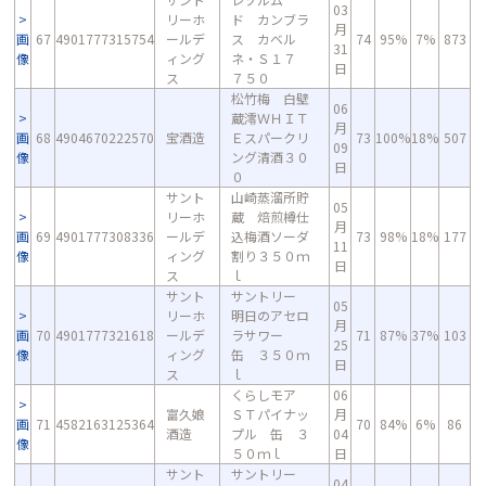
03
リーホ
ド カンブラ
月
画
67
4901777315754
ールデ
ス カベル
74
95%
7%
873
31
像
ィング
ネ・Ｓ１７
日
ス
７５０
松竹梅 白壁
06
蔵澪ＷＨＩＴ
月
画
68
4904670222570
宝酒造
Ｅスパークリ
73
100%
18%
507
09
像
ング清酒３０
日
０
サント
山崎蒸溜所貯
05
リーホ
蔵 焙煎樽仕
月
画
69
4901777308336
ールデ
込梅酒ソーダ
73
98%
18%
177
11
像
ィング
割り３５０ｍ
日
ス
ｌ
サント
サントリー
05
リーホ
明日のアセロ
月
画
70
4901777321618
ールデ
ラサワー
71
87%
37%
103
25
像
ィング
缶 ３５０ｍ
日
ス
ｌ
くらしモア
06
富久娘
ＳＴパイナッ
月
画
71
4582163125364
70
84%
6%
86
酒造
プル 缶 ３
04
像
５０ｍｌ
日
サント
サントリー
04