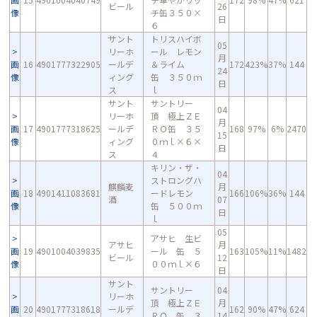
ビール
26
像
チ缶３５０×
日
６
サント
トリスハイボ
05
リーホ
ール レモン
月
画
16
4901777322905
ールデ
＆ライム
172
423%
37%
144
24
像
ィング
缶 ３５０ｍ
日
ス
ｌ
サント
サントリー
04
リーホ
頂 極上ＺＥ
月
画
17
4901777318625
ールデ
ＲＯ缶 ３５
168
97%
6%
2470
15
像
ィング
０ｍｌ×６×
日
ス
４
キリン・ザ・
04
ストロングハ
麒麟麦
月
画
18
4901411083681
ードレモン
166
106%
36%
144
酒
07
像
缶 ５００ｍ
日
ｌ
05
アサヒ 生ビ
アサヒ
月
画
19
4901004039835
ール 缶 ５
163
105%
11%
1482
ビール
12
像
００ｍｌ×６
日
サント
サントリー
04
リーホ
頂 極上ＺＥ
月
画
20
4901777318618
ールデ
162
90%
47%
624
ＲＯ 缶 ３
14