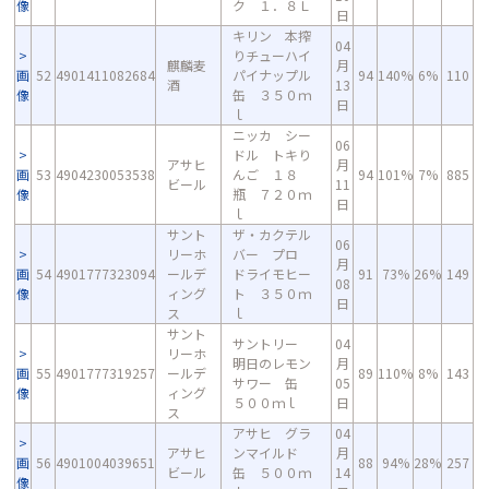
像
ク １．８Ｌ
日
キリン 本搾
04
りチューハイ
麒麟麦
月
画
52
4901411082684
パイナップル
94
140%
6%
110
酒
13
像
缶 ３５０ｍ
日
ｌ
ニッカ シー
06
ドル トキり
アサヒ
月
画
53
4904230053538
んご １８
94
101%
7%
885
ビール
11
像
瓶 ７２０ｍ
日
ｌ
サント
ザ・カクテル
06
リーホ
バー プロ
月
画
54
4901777323094
ールデ
ドライモヒー
91
73%
26%
149
08
像
ィング
ト ３５０ｍ
日
ス
ｌ
サント
サントリー
04
リーホ
明日のレモン
月
画
55
4901777319257
ールデ
89
110%
8%
143
サワー 缶
05
像
ィング
５００ｍｌ
日
ス
アサヒ グラ
04
アサヒ
ンマイルド
月
画
56
4901004039651
88
94%
28%
257
ビール
缶 ５００ｍ
14
像