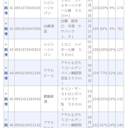
シジシ
スキーハイボ
月
画
41
4901870645826
ージャ
110
100%
9%
174
ール嶺 ５０
30
像
パン
０ｍｌ
日
白鶴 超辛
05
白鶴酒
口 冷酒 サ
月
画
42
4902650047069
109
89%
9%
765
造
ケパック
25
像
１．８Ｌ
日
05
シジシ
ＣＧＣ ハイ
月
画
43
4901870645802
ージャ
ボール嶺 ３
108
100%
18%
127
29
像
パン
５０ｍｌ
日
アサヒもぎた
06
てゴールデン
アサヒ
月
画
44
4904230052166
パイン期間限
104
77%
52%
101
ビール
02
像
定缶３５０ｍ
日
ｌ
キリン・ザ・
04
ストロングハ
麒麟麦
月
画
45
4901411083643
ードドライ
104
105%
33%
143
酒
07
像
缶 ５００ｍ
日
ｌ
アサヒもぎた
06
てゴールデン
アサヒ
月
画
46
4904230052142
パイン期間限
102
81%
14%
140
ビール
02