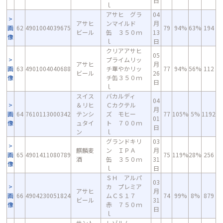
日
ｌ
アサヒ グラ
04
アサヒ
ンマイルド
月
画
62
4901004039675
79
94%
63%
194
ビール
缶 ３５０ｍ
13
像
ｌ
日
クリアアサヒ
05
プライムリッ
アサヒ
月
画
63
4901004040688
チ華やかリッ
77
94%
56%
112
ビール
26
像
チ缶３５０ｍ
日
ｌ
スイス
バカルディ
04
＆リヒ
Ｃカクテル
月
画
64
7610113000342
テンシ
ズ モヒー
77
105%
5%
1192
01
像
ュタイ
ト ７００ｍ
日
ン
ｌ
グランドキリ
03
麒麟麦
ン ＩＰＡ
月
画
65
4901411080789
75
119%
28%
256
酒
缶 ３５０ｍ
31
像
ｌ
日
ＳＨ アルパ
03
カ プレミア
アサヒ
月
画
66
4904230051824
ムＣＳ１７
74
99%
8%
879
ビール
31
像
赤 ７５０ｍ
日
ｌ
サント
レゾルム