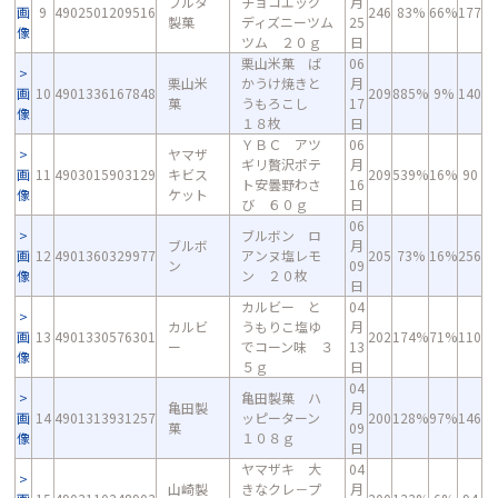
フルタ
チョコエッグ
月
画
9
4902501209516
246
83%
66%
177
製菓
ディズニーツム
25
像
ツム ２０ｇ
日
栗山米菓 ば
06
栗山米
かうけ焼きと
月
画
10
4901336167848
209
885%
9%
140
菓
うもろこし
17
像
１８枚
日
ＹＢＣ アツ
06
ヤマザ
ギリ贅沢ポテ
月
画
11
4903015903129
キビス
209
539%
16%
90
ト安曇野わさ
16
像
ケット
び ６０ｇ
日
06
ブルボン ロ
ブルボ
月
画
12
4901360329977
アンヌ塩レモ
205
73%
16%
256
ン
09
像
ン ２０枚
日
カルビー と
04
カルビ
うもりこ塩ゆ
月
画
13
4901330576301
202
174%
71%
110
ー
でコーン味 ３
13
像
５ｇ
日
04
亀田製菓 ハ
亀田製
月
画
14
4901313931257
ッピーターン
200
128%
97%
146
菓
09
像
１０８ｇ
日
ヤマザキ 大
04
山崎製
きなクレ－プ
月