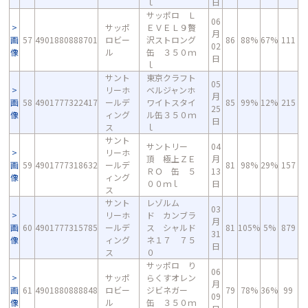
ｌ
日
サッポロ Ｌ
06
サッポ
ＥＶＥＬ９贅
月
画
57
4901880888701
ロビー
沢ストロング
86
88%
67%
111
02
像
ル
缶 ３５０ｍ
日
ｌ
サント
東京クラフト
05
リーホ
ベルジャンホ
月
画
58
4901777322417
ールデ
ワイトスタイ
85
99%
12%
215
25
像
ィング
ル缶３５０ｍ
日
ス
ｌ
サント
サントリー
04
リーホ
頂 極上ＺＥ
月
画
59
4901777318632
ールデ
81
98%
29%
157
ＲＯ 缶 ５
13
像
ィング
００ｍｌ
日
ス
サント
レゾルム
03
リーホ
ド カンブラ
月
画
60
4901777315785
ールデ
ス シャルド
81
105%
5%
879
31
像
ィング
ネ１７ ７５
日
ス
０
サッポロ り
06
サッポ
らくすオレン
月
画
61
4901880888848
ロビー
ジビネガー
79
78%
36%
99
09
像
ル
缶 ３５０ｍ