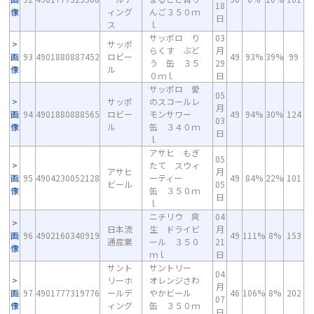
18
像
ィング
んご３５０ｍ
日
ス
ｌ
サッポロ り
03
サッポ
らくす ぶど
月
画
93
4901880887452
ロビー
49
93%
39%
99
う 缶 ３５
29
像
ル
０ｍｌ
日
サッポロ 愛
05
サッポ
のスコールレ
月
画
94
4901880888565
ロビー
モンサワー
49
94%
30%
124
03
像
ル
缶 ３４０ｍ
日
ｌ
アサヒ もぎ
05
たて スウィ
アサヒ
月
画
95
4904230052128
ーティー
49
84%
22%
101
ビール
05
像
缶 ３５０ｍ
日
ｌ
ニチリウ 爽
04
日本流
生 ドライビ
月
画
96
4902160340919
49
111%
8%
153
通産業
ール ３５０
21
像
ｍｌ
日
サント
サントリー
04
リーホ
オレンジさわ
月
画
97
4901777319776
ールデ
やかビール
46
106%
8%
202
07
像
ィング
缶 ３５０ｍ
日