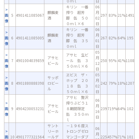
０ｍｌ
日
キリン 一番
06
麒麟麦
搾り 超芳
月
画
5
4901411085067
297
83%
21%
1491
酒
醇 缶 ５０
02
像
０ｍｌ×６
日
キリン 一番
06
麒麟麦
搾り 超芳
月
画
6
4901411085005
267
82%
64%
195
酒
醇 缶 ３５
01
像
０ｍｌ
日
05
アサヒ 生ビ
アサヒ
月
画
7
4901004039859
ール 缶 ３
250
95%
41%
1108
ビール
12
像
５０ｍｌ×６
日
ヱビス ザ・
05
サッポ
ホップ ２０
月
画
8
4901880888398
ロビー
242
79%
18%
1207
１８ 缶 ３
02
像
ル
５０ｍｌ×６
日
アサヒ 贅沢
06
搾りぶどう１
アサヒ
月
画
9
4904230053231
８期間限定
239
719%
64%
102
ビール
16
像
缶 ３５０ｍ
日
ｌ
サント
－１９６度ス
06
リーホ
トロングゼロ
月
画
10
4901777321564
ールデ
マンゴーダブ
225
457%
71%
101