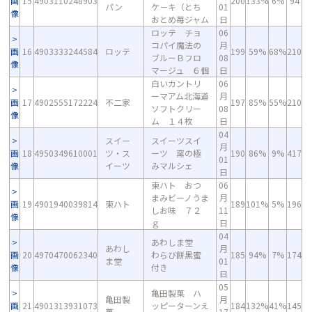
画
15
4903110248903
200
133%
6%
94
パン
ケ－キ（とち
01
像
おとめ苺ジャム
日
ロッテ チョ
06
コパイ魔法の
月
画
16
4903333244584
ロッテ
199
59%
68%
210
ブルーＢフロ
08
像
マージュ ６個
日
白いカントリ
06
ーマアム北海道
月
画
17
4902555172224
不二家
197
85%
55%
210
ソフトクリー
08
像
ム １４枚
日
04
スイー
スイーツスイ
月
画
18
4950349610001
ツ・ス
ーツ 窯の極
190
86%
9%
417
01
像
イーツ
みマルシェ
日
東ハト おつ
06
まみビーノうま
月
画
19
4901940039814
東ハト
189
101%
5%
196
しお味 ７２
11
像
ｇ
日
04
あわしま堂
あわし
月
画
20
4970470062340
わらび餅黒蜜
185
94%
7%
174
ま堂
01
像
付き
日
05
亀田製菓 ハ
亀田製
月
画
21
4901313931073
ッピーターンえ
184
132%
41%
145
菓
17