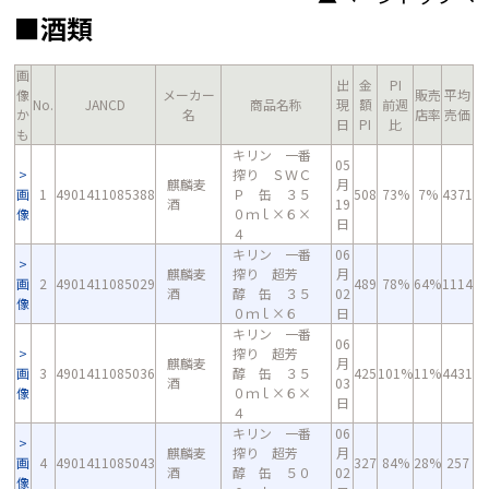
■酒類
画
出
金
PI
像
メーカー
販売
平均
No.
JANCD
商品名称
現
額
前週
か
名
店率
売価
日
PI
比
も
キリン 一番
05
搾り ＳＷＣ
麒麟麦
月
画
1
4901411085388
Ｐ 缶 ３５
508
73%
7%
4371
酒
19
像
０ｍｌ×６×
日
４
キリン 一番
06
麒麟麦
搾り 超芳
月
画
2
4901411085029
489
78%
64%
1114
酒
醇 缶 ３５
02
像
０ｍｌ×６
日
キリン 一番
06
搾り 超芳
麒麟麦
月
画
3
4901411085036
醇 缶 ３５
425
101%
11%
4431
酒
03
像
０ｍｌ×６×
日
４
キリン 一番
06
麒麟麦
搾り 超芳
月
画
4
4901411085043
327
84%
28%
257
酒
醇 缶 ５０
02
像