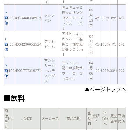
ス
ｌ
ギュギュッと
05
搾ったサング
メルシ
月
画
98
4973480336913
リアサマーシ
45
98%
6%
460
ャン
13
像
トラス ５０
日
０
アサヒウィル
04
キンハード無
アサヒ
月
画
99
4904230052524
糖ＧＦ期間限
45
105%
7%
141
ビール
21
像
定缶５００ｍ
日
ｌ
サント
サントリー
04
リーホ
明日の焼酎サ
月
画
100
4901777319271
ールデ
44
100%
33%
102
ワー 缶 ３
06
像
ィング
５０ｍｌ
日
ス
▲ページトップへ
■飲料
画
出
PI
像
金額
販売
平均
No.
JANCD
メーカー名
商品名称
現
前週
か
PI
店率
売価
日
比
も