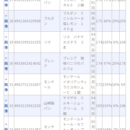
パン
01
像
タルト ２個
日
ブルボン ミ
06
ブルボ
ニシルベーヌ
月
画
28
4901360329908
175
80%
29%
259
ン
塩レモン １
09
像
４０ｇ
日
04
リマ バナナ
月
画
29
4903399101555
リマ
カステラ ３
174
105%
6%
108
01
像
本
日
06
プレシア 珈
プレシ
月
画
30
4933602414042
琲バニラのパ
174
97%
20%
178
ア
01
像
ルフェ
日
モンテール
06
モンテ
イタリアンティ
月
画
31
4902751331807
172
159%
16%
94
ール
ラミスのシュ
01
像
ーＣ １個
日
ヤマザキ ミ
04
山崎製
ルキ－シュ－
月
画
32
4903110562320
169
103%
6%
246
パン
クリ－ム ３
01
像
個
日
モンテールド
05
トール・カフ
モンテ
月
画
33
4902751331487
ェ・オ・レプ
168
169%
7%
193