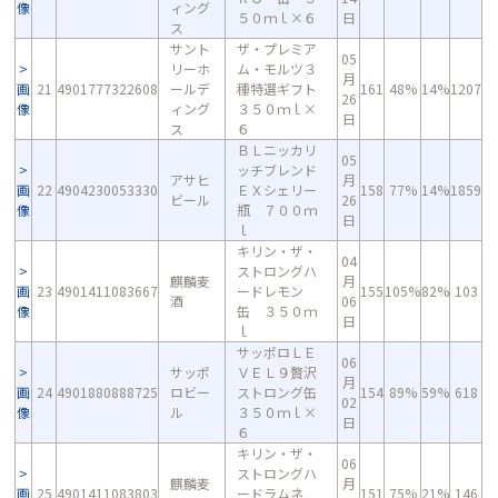
像
ィング
５０ｍｌ×６
日
ス
サント
ザ・プレミア
05
リーホ
ム・モルツ３
月
画
21
4901777322608
ールデ
種特選ギフト
161
48%
14%
1207
26
像
ィング
３５０ｍｌ×
日
ス
６
ＢＬニッカリ
05
ッチブレンド
アサヒ
月
画
22
4904230053330
ＥＸシェリー
158
77%
14%
1859
ビール
26
像
瓶 ７００ｍ
日
ｌ
キリン・ザ・
04
ストロングハ
麒麟麦
月
画
23
4901411083667
ードレモン
155
105%
82%
103
酒
06
像
缶 ３５０ｍ
日
ｌ
サッポロＬＥ
06
サッポ
ＶＥＬ９贅沢
月
画
24
4901880888725
ロビー
ストロング缶
154
89%
59%
618
02
像
ル
３５０ｍｌ×
日
６
キリン・ザ・
06
ストロングハ
麒麟麦
月
画
25
4901411083803
ードラムネ
151
75%
21%
146