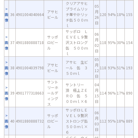
クリアアサヒ
05
プライムリッ
アサヒ
月
画
36
4901004040664
チ華やかリッ
120
94%
18%
155
ビール
26
像
チ缶５００ｍ
日
ｌ
サッポロ Ｌ
06
サッポ
ＥＶＥＬ９贅
月
画
37
4901880888718
ロビー
沢ストロング
118
95%
30%
154
02
像
ル
缶 ５００ｍ
日
ｌ
05
アサヒ 生ビ
アサヒ
月
画
38
4901004039798
ール 缶 ３
118
93%
51%
193
ビール
12
像
５０ｍｌ
日
サント
サントリー
04
リーホ
頂 極上ＺＥ
月
画
39
4901777318663
ールデ
114
96%
17%
890
ＲＯ 缶 ５
15
像
ィング
００ｍｌ×６
日
ス
サッポロＬＥ
06
サッポ
ＶＥＬ９贅沢
月
画
40
4901880888732
ロビー
ストロング缶
112
95%
18%
889
03
像
ル
５００ｍｌ×
日
６
ＣＧＣ ウイ
05