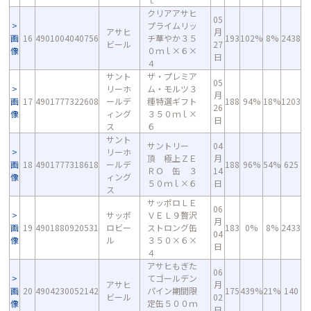
クリアアサヒ
05
プライムリッ
アサヒ
月
画
16
4901004040756
チ華やか３５
193
102%
8%
2438
ビール
27
像
０ｍｌ×６×
日
４
サント
ザ・プレミア
05
リーホ
ム・モルツ３
月
画
17
4901777322608
ールデ
種特選ギフト
188
94%
18%
1203
26
像
ィング
３５０ｍｌ×
日
ス
６
サント
サントリー
04
リーホ
頂 極上ＺＥ
月
画
18
4901777318618
ールデ
188
96%
54%
625
ＲＯ 缶 ３
14
像
ィング
５０ｍｌ×６
日
ス
サッポロＬＥ
06
サッポ
ＶＥＬ９贅沢
月
画
19
4901880920531
ロビー
ストロング缶
183
0%
8%
2433
04
像
ル
３５０×６×
日
４
アサヒもぎた
06
てゴールデン
アサヒ
月
画
20
4904230052142
パイン期間限
175
439%
21%
140
ビール
02
像
定缶５００ｍ
日