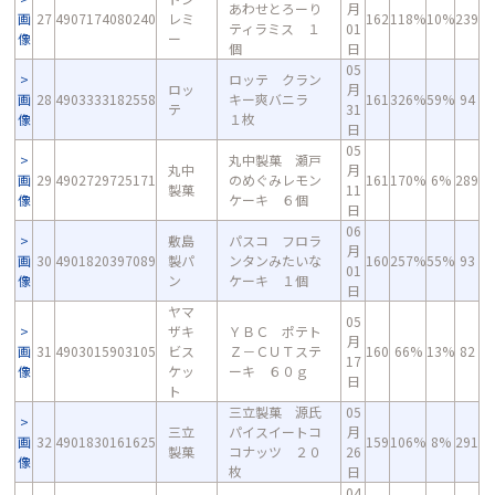
あわせとろーり
月
画
27
4907174080240
レミ
162
118%
10%
239
ティラミス １
01
像
ー
個
日
05
ロッテ クラン
ロッ
月
画
28
4903333182558
キー爽バニラ
161
326%
59%
94
テ
31
像
１枚
日
05
丸中製菓 瀬戸
丸中
月
画
29
4902729725171
のめぐみレモン
161
170%
6%
289
製菓
11
像
ケーキ ６個
日
06
敷島
パスコ フロラ
月
画
30
4901820397089
製パ
ンタンみたいな
160
257%
55%
93
01
像
ン
ケーキ １個
日
ヤマ
05
ザキ
ＹＢＣ ポテト
月
画
31
4903015903105
ビス
Ｚ－ＣＵＴステ
160
66%
13%
82
17
像
ケッ
ーキ ６０ｇ
日
ト
三立製菓 源氏
05
三立
パイスイートコ
月
画
32
4901830161625
159
106%
8%
291
製菓
コナッツ ２０
26
像
枚
日
04