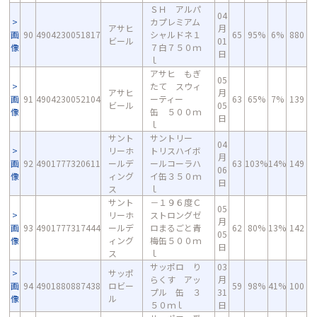
ＳＨ アルパ
04
カプレミアム
アサヒ
月
画
90
4904230051817
シャルドネ１
65
95%
6%
880
ビール
01
像
７白７５０ｍ
日
ｌ
アサヒ もぎ
05
たて スウィ
アサヒ
月
画
91
4904230052104
ーティー
63
65%
7%
139
ビール
05
像
缶 ５００ｍ
日
ｌ
サント
サントリー
04
リーホ
トリスハイボ
月
画
92
4901777320611
ールデ
ールコーラハ
63
103%
14%
149
06
像
ィング
イ缶３５０ｍ
日
ス
ｌ
サント
－１９６度Ｃ
05
リーホ
ストロングゼ
月
画
93
4901777317444
ールデ
ロまるごと青
62
80%
13%
142
05
像
ィング
梅缶５００ｍ
日
ス
ｌ
サッポロ り
03
サッポ
らくす アッ
月
画
94
4901880887438
ロビー
59
98%
41%
100
プル 缶 ３
31
像
ル
５０ｍｌ
日