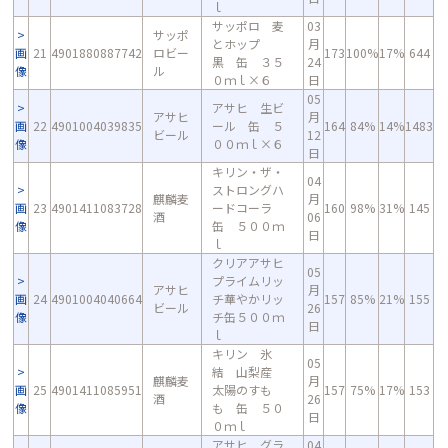
ｌ
サッポロ 麦
03
サッポ
とホップ
月
画
21
4901880887742
ロビー
173
100%
17%
644
黒 缶 ３５
24
像
ル
０ｍｌ×６
日
05
アサヒ 生ビ
アサヒ
月
画
22
4901004039835
ール 缶 ５
164
84%
14%
1483
ビール
12
像
００ｍｌ×６
日
キリン・ザ・
04
ストロングハ
麒麟麦
月
画
23
4901411083728
ードコーラ
160
98%
31%
145
酒
06
像
缶 ５００ｍ
日
ｌ
クリアアサヒ
05
プライムリッ
アサヒ
月
画
24
4901004040664
チ華やかリッ
157
85%
21%
155
ビール
26
像
チ缶５００ｍ
日
ｌ
キリン 氷
05
結 山梨産
麒麟麦
月
画
25
4901411085951
太陽のすも
157
75%
17%
153
酒
26
像
も 缶 ５０
日
０ｍｌ
アサヒ グラ
04