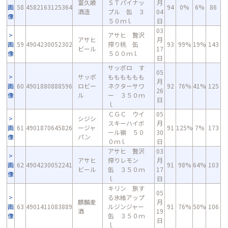
富久娘
ＳＴパイナッ
月
画
58
4582163125364
94
0%
6%
86
酒造
プル 缶 ３
04
像
５０ｍｌ
日
03
アサヒ 贅沢
アサヒ
月
画
59
4904230052302
搾り桃 缶
93
99%
19%
143
ビール
17
像
５００ｍｌ
日
サッポロ す
05
サッポ
もももももも
月
画
60
4901880888596
ロビー
ネクターサワ
92
76%
41%
125
26
像
ル
ー ３５０ｍ
日
ｌ
ＣＧＣ ウイ
05
シジシ
スキーハイボ
月
画
61
4901870645826
ージャ
91
125%
7%
173
ール嶺 ５０
30
像
パン
０ｍｌ
日
アサヒ 贅沢
03
アサヒ
搾りレモン
月
画
62
4904230052241
91
98%
64%
103
ビール
缶 ３５０ｍ
17
像
ｌ
日
キリン 旅す
05
る氷結アップ
麒麟麦
月
画
63
4901411083889
ルジンジャー
91
76%
50%
106
酒
19
像
缶 ３５０ｍ
日
ｌ