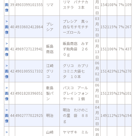
リマ バナナカ
月
画
39
4903399101555
リマ
154
108%
7%
109
ステラ ３本
01
像
日
03
プレシア 真っ
プレ
月
画
40
4933602412864
白なモチモチチ
152
115%
7%
267
シア
31
像
ーズロール
日
03
飯島商店 みす
飯島
月
画
41
4969727123941
ず飴角袋 ２６
151
106%
7%
437
商店
13
像
０ｇ
日
06
江崎
グリコ カプリ
月
画
42
4901005517332
グリ
コミニ大袋七
151
423%
12%
270
02
像
コ
夕 １０本
日
06
敷島
パスコ アール
月
画
43
4901820396051
製パ
グレイシフォン
151
235%
23%
101
01
像
ン
ケーキ １個
日
04
明治 たけのこ
月
画
44
4902777022925
明治
の里 袋 ８８
149
112%
15%
194
21
像
ｇ
日
06
山崎
ヤマザキ ミル
月