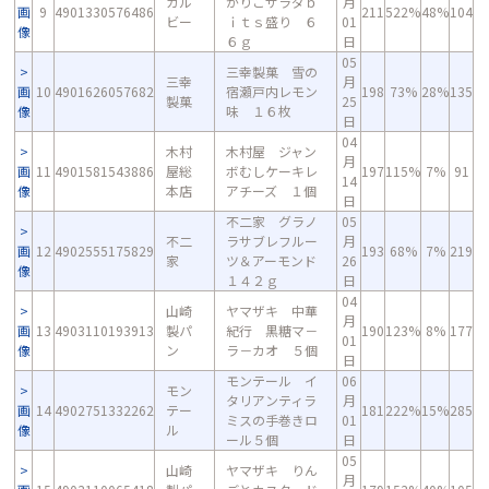
カル
がりこサラダｂ
月
画
9
4901330576486
211
522%
48%
104
ビー
ｉｔｓ盛り ６
01
像
６ｇ
日
05
三幸製菓 雪の
三幸
月
画
10
4901626057682
宿瀬戸内レモン
198
73%
28%
135
製菓
25
像
味 １６枚
日
04
木村
木村屋 ジャン
月
画
11
4901581543886
屋総
ボむしケーキレ
197
115%
7%
91
14
像
本店
アチーズ １個
日
不二家 グラノ
05
不二
ラサブレフルー
月
画
12
4902555175829
193
68%
7%
219
家
ツ＆アーモンド
26
像
１４２ｇ
日
04
山崎
ヤマザキ 中華
月
画
13
4903110193913
製パ
紀行 黒糖マ－
190
123%
8%
177
01
像
ン
ラ－カオ ５個
日
モンテール イ
06
モン
タリアンティラ
月
画
14
4902751332262
テー
181
222%
15%
285
ミスの手巻きロ
01
像
ル
ール５個
日
05
山崎
ヤマザキ りん
月