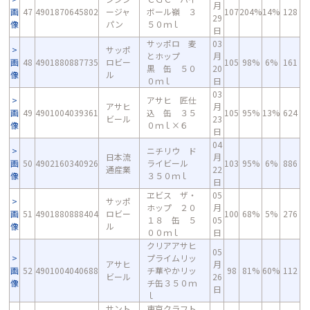
月
画
47
4901870645802
ージャ
ボール嶺 ３
107
204%
14%
128
29
像
パン
５０ｍｌ
日
サッポロ 麦
03
サッポ
とホップ
月
画
48
4901880887735
ロビー
105
98%
6%
161
黒 缶 ５０
20
像
ル
０ｍｌ
日
03
アサヒ 匠仕
アサヒ
月
画
49
4901004039361
込 缶 ３５
105
95%
13%
624
ビール
23
像
０ｍｌ×６
日
04
ニチリウ ド
日本流
月
画
50
4902160340926
ライビール
103
95%
6%
886
通産業
22
像
３５０ｍｌ
日
ヱビス ザ・
05
サッポ
ホップ ２０
月
画
51
4901880888404
ロビー
100
68%
5%
276
１８ 缶 ５
05
像
ル
００ｍｌ
日
クリアアサヒ
05
プライムリッ
アサヒ
月
画
52
4901004040688
チ華やかリッ
98
81%
60%
112
ビール
26
像
チ缶３５０ｍ
日
ｌ
サント
東京クラフト