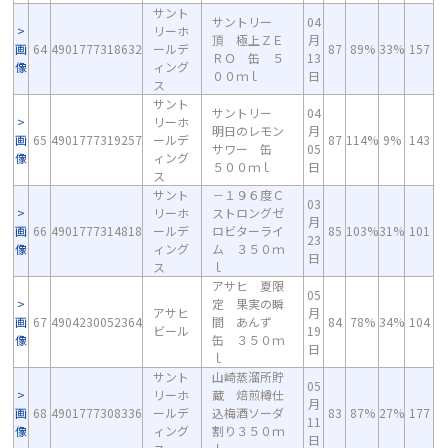
サント
サントリー
04
リーホ
頂 極上ＺＥ
月
画
64
4901777318632
ールデ
87
89%
33%
157
ＲＯ 缶 ５
13
像
ィング
００ｍｌ
日
ス
サント
サントリー
04
リーホ
明日のレモン
月
画
65
4901777319257
ールデ
87
114%
9%
143
サワー 缶
05
像
ィング
５００ｍｌ
日
ス
サント
－１９６度Ｃ
03
リーホ
ストロングゼ
月
画
66
4901777314818
ールデ
ロビターライ
85
103%
31%
101
23
像
ィング
ム ３５０ｍ
日
ス
ｌ
アサヒ 夏限
05
定 果実の瞬
アサヒ
月
画
67
4904230052364
間 あんず
84
78%
34%
104
ビール
19
像
缶 ３５０ｍ
日
ｌ
サント
山崎蒸溜所貯
05
リーホ
蔵 焙煎樽仕
月
画
68
4901777308336
ールデ
込梅酒ソーダ
83
87%
27%
177
11
像
ィング
割り３５０ｍ
日