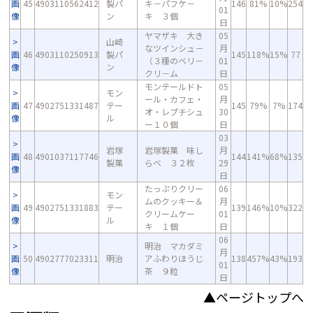
画
45
4903110562412
製パ
キ－パフケ－
146
81%
10%
254
01
像
ン
キ ３個
日
ヤマザキ 大き
05
山崎
なツインシュ－
月
画
46
4903110250913
製パ
145
118%
15%
77
（３種のベリ－
01
像
ン
クリ－ム
日
モンテールドト
05
モン
ール・カフェ・
月
画
47
4902751331487
テー
145
79%
7%
174
オ・レプチシュ
30
像
ル
ー１０個
日
03
岩塚
岩塚製菓 味し
月
画
48
4901037117746
144
141%
68%
135
製菓
らべ ３２枚
29
像
日
たっぷりクリー
06
モン
ムのクッキー＆
月
画
49
4902751331883
テー
139
146%
10%
322
クリームケー
01
像
ル
キ １個
日
06
明治 マカダミ
月
画
50
4902777023311
明治
アふわりほうじ
138
457%
43%
193
01
像
茶 ９粒
日
▲ページトップへ