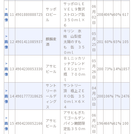
サッポロＬＥ
06
サッポ
ＶＥＬ９贅沢
月
画
11
4901880888725
ロビー
ストロング缶
208
406%
60%
617
02
像
ル
３５０ｍｌ×
日
６
キリン 氷
05
結 山梨産
麒麟麦
月
画
12
4901411085937
太陽のすも
201
60%
65%
105
酒
25
像
も 缶 ３５
日
０ｍｌ
ＢＬニッカリ
05
ッチブレンド
アサヒ
月
画
13
4904230053330
ＥＸシェリー
200
73%
14%
1857
ビール
26
像
瓶 ７００ｍ
日
ｌ
サント
サントリー
04
リーホ
頂 極上ＺＥ
月
画
14
4901777318625
ールデ
ＲＯ缶 ３５
200
106%
7%
2476
15
像
ィング
０ｍｌ×６×
日
ス
４
アサヒもぎた
06
てゴールデン
アサヒ
月
画
15
4904230052166
パイン期間限
196
466%
61%
100
ビール
02
像
定缶３５０ｍ
日
ｌ