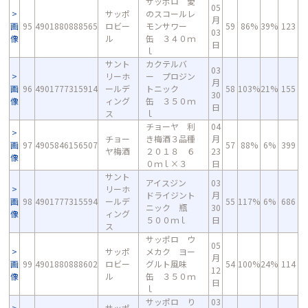
サッポロ 愛
05
サッポ
のスコールレ
月
画
95
4901880888565
ロビー
モンサワー
59
86%
39%
123
03
像
ル
缶 ３４０ｍ
日
ｌ
サント
カクテルバ
03
リーホ
ー プロジン
月
画
96
4901777315914
ールデ
トニック
58
103%
21%
155
30
像
ィング
缶 ３５０ｍ
日
ス
ｌ
チョーヤ 利
04
チョー
き梅酒３品種
月
画
97
4905846156507
57
88%
6%
399
ヤ梅酒
２０１８ ６
23
像
０ｍｌ×３
日
サント
アイスジン
03
リーホ
ドライジント
月
画
98
4901777315594
ールデ
55
117%
6%
686
ニック 瓶
30
像
ィング
５００ｍｌ
日
ス
サッポロ ウ
05
サッポ
メカク ヨー
月
画
99
4901880888602
ロビー
グルト風味
54
100%
24%
114
12
像
ル
缶 ３５０ｍ
日
ｌ
サッポロ り
03
サッポ