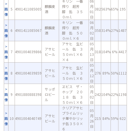
キリン 一番
06
麒麟麦
搾り 超芳
月
画
5
4901411085005
382
563%
65%
195
酒
醇 缶 ３５
01
像
０ｍｌ
日
キリン 一番
06
麒麟麦
搾り 超芳
月
画
6
4901411085067
358
314%
27%
1487
酒
醇 缶 ５０
02
像
０ｍｌ×６
日
アサヒ 生ビ
05
アサヒ
ール 缶 ３
月
画
7
4901004039866
318
104%
6%
4417
ビール
５０ｍｌ×６
13
像
×４
日
05
アサヒ 生ビ
アサヒ
月
画
8
4901004039859
ール 缶 ３
276
89%
50%
1112
ビール
12
像
５０ｍｌ×６
日
ヱビス ザ・
05
サッポ
ホップ ２０
月
画
9
4901880888398
ロビー
242
104%
22%
1198
１８ 缶 ３
02
像
ル
５０ｍｌ×６
日
クリアアサヒ
05
プライムリッ
アサヒ
月
画
10
4901004040749
チ華やかリッ
215
84%
59%
622
ビール
26
像
チ缶３５０×
日
６