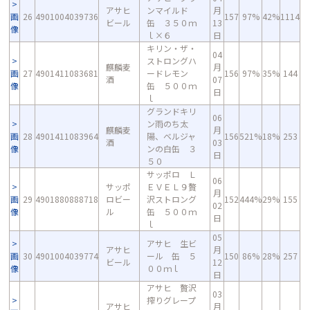
アサヒ
ンマイルド
月
画
26
4901004039736
157
97%
42%
1114
ビール
缶 ３５０ｍ
13
像
ｌ×６
日
キリン・ザ・
04
ストロングハ
麒麟麦
月
画
27
4901411083681
ードレモン
156
97%
35%
144
酒
07
像
缶 ５００ｍ
日
ｌ
グランドキリ
06
ン雨のち太
麒麟麦
月
画
28
4901411083964
陽、ベルジャ
156
521%
18%
253
酒
03
像
ンの白缶 ３
日
５０
サッポロ Ｌ
06
サッポ
ＥＶＥＬ９贅
月
画
29
4901880888718
ロビー
沢ストロング
152
444%
29%
155
02
像
ル
缶 ５００ｍ
日
ｌ
05
アサヒ 生ビ
アサヒ
月
画
30
4901004039774
ール 缶 ５
150
86%
28%
257
ビール
12
像
００ｍｌ
日
アサヒ 贅沢
03
搾りグレープ
アサヒ
月