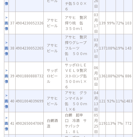
ビール
26
像
チ缶５００×
日
６
03
アサヒ 贅沢
アサヒ
月
画
37
4904230052326
搾り桃 缶
139
99%
72%
103
ビール
17
像
３５０ｍｌ
日
アサヒ 贅沢
03
搾りグレープ
アサヒ
月
画
38
4904230052265
フルーツ
137
108%
19%
143
ビール
17
像
缶 ５００ｍ
日
ｌ
サッポロＬＥ
06
サッポ
ＶＥＬ９贅沢
月
画
39
4901880888732
ロビー
ストロング缶
136
188%
20%
886
03
像
ル
５００ｍｌ×
日
６
アサヒ グラ
04
アサヒ
ンマイルド
月
画
40
4901004039699
121
92%
11%
1483
ビール
缶 ５００ｍ
13
像
ｌ×６
日
白鶴 超辛
05
白鶴酒
口 冷酒 サ
月
画
41
4902650047069
119
113%
7%
772
造
ケパック
25
像
１．８Ｌ
日