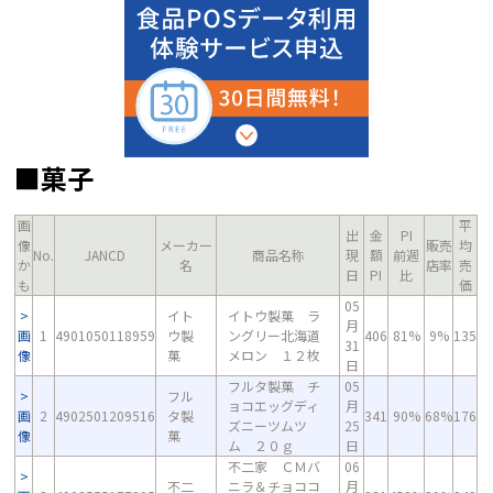
■菓子
画
平
出
金
PI
像
メーカー
販売
均
No.
JANCD
商品名称
現
額
前週
か
名
店率
売
日
PI
比
も
価
05
イト
イトウ製菓 ラ
月
画
1
4901050118959
ウ製
ングリー北海道
406
81%
9%
135
31
像
菓
メロン １２枚
日
フルタ製菓 チ
05
フル
ョコエッグディ
月
画
2
4902501209516
タ製
341
90%
68%
176
ズニーツムツ
25
像
菓
ム ２０ｇ
日
不二家 ＣＭバ
06
不二
ニラ＆チョココ
月