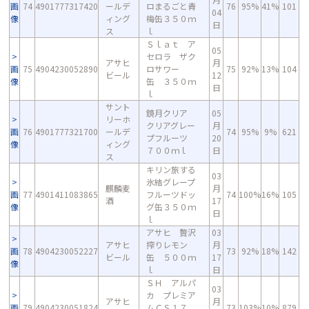
画
74
4901777317420
ールデ
ロまるごと青
76
95%
41%
101
04
像
ィング
梅缶３５０ｍ
日
ス
ｌ
Ｓｌａｔ ア
05
セロラ ザク
アサヒ
月
画
75
4904230052890
ロサワー
75
92%
13%
104
ビール
12
像
缶 ３５０ｍ
日
ｌ
サント
鏡月クリア
05
リーホ
クリアグレー
月
画
76
4901777321700
ールデ
74
95%
9%
621
プフルーツ
20
像
ィング
７００ｍｌ
日
ス
キリン旅する
03
氷結グレープ
麒麟麦
月
画
77
4901411083865
フルーツドッ
74
100%
16%
105
酒
17
像
グ缶３５０ｍ
日
ｌ
アサヒ 贅沢
03
アサヒ
搾りレモン
月
画
78
4904230052227
73
92%
18%
142
ビール
缶 ５００ｍ
17
像
ｌ
日
ＳＨ アルパ
03
カ プレミア
アサヒ
月
画
79
4904230051824
ムＣＳ１７
73
103%
10%
879