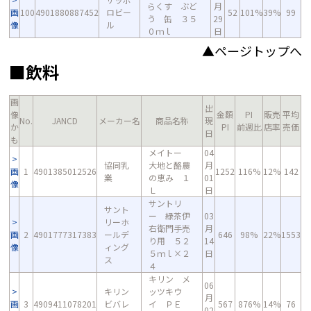
らくす ぶど
月
画
100
4901880887452
ロビー
52
101%
39%
99
う 缶 ３５
29
像
ル
０ｍｌ
日
▲ページトップへ
■飲料
画
出
像
金額
PI
販売
平均
No.
JANCD
メーカー名
商品名称
現
か
PI
前週比
店率
売価
日
も
メイトー
04
協同乳
大地と酪農
月
画
1
4901385012526
1252
116%
12%
142
業
の恵み １
01
像
Ｌ
日
サントリ
サント
ー 緑茶伊
03
リーホ
右衛門手売
月
画
2
4901777317383
ールデ
646
98%
22%
1553
り用 ５２
14
像
ィング
５ｍｌ×２
日
ス
４
キリン メ
06
キリン
ッツキウ
月
画
3
4909411078201
ビバレ
イ ＰＥ
567
876%
14%
76
02