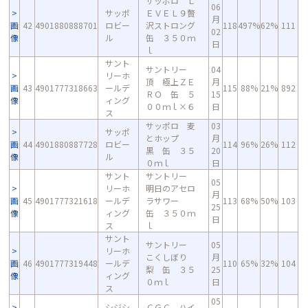
サッポロ Ｌ
06
サッポ
ＥＶＥＬ９贅
月
画
42
4901880888701
ロビー
沢ストロング
118
497%
62%
111
02
像
ル
缶 ３５０ｍ
日
ｌ
サント
サントリー
04
リーホ
頂 極上ＺＥ
月
画
43
4901777318663
ールデ
115
88%
21%
892
ＲＯ 缶 ５
15
像
ィング
００ｍｌ×６
日
ス
サッポロ 麦
03
サッポ
とホップ
月
画
44
4901880887728
ロビー
114
96%
26%
112
黒 缶 ３５
20
像
ル
０ｍｌ
日
サント
サントリー
05
リーホ
明日のアセロ
月
画
45
4901777321618
ールデ
ラサワー
113
68%
50%
103
25
像
ィング
缶 ３５０ｍ
日
ス
ｌ
サント
サントリー
05
リーホ
こくしぼり
月
画
46
4901777319448
ールデ
110
65%
32%
104
梨 缶 ３５
25
像
ィング
０ｍｌ
日
ス
05
シジシ
ＣＧＣ ハイ