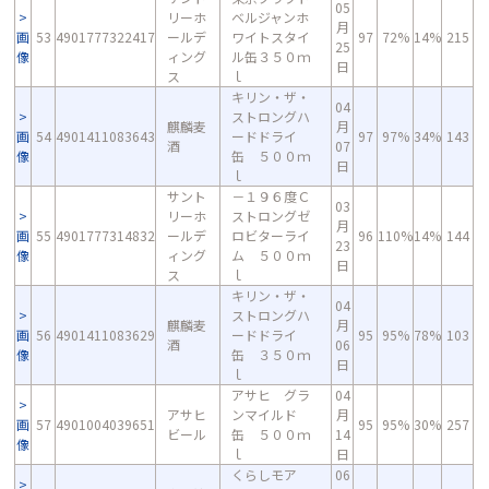
05
リーホ
ベルジャンホ
月
画
53
4901777322417
ールデ
ワイトスタイ
97
72%
14%
215
25
像
ィング
ル缶３５０ｍ
日
ス
ｌ
キリン・ザ・
04
ストロングハ
麒麟麦
月
画
54
4901411083643
ードドライ
97
97%
34%
143
酒
07
像
缶 ５００ｍ
日
ｌ
サント
－１９６度Ｃ
03
リーホ
ストロングゼ
月
画
55
4901777314832
ールデ
ロビターライ
96
110%
14%
144
23
像
ィング
ム ５００ｍ
日
ス
ｌ
キリン・ザ・
04
ストロングハ
麒麟麦
月
画
56
4901411083629
ードドライ
95
95%
78%
103
酒
06
像
缶 ３５０ｍ
日
ｌ
アサヒ グラ
04
アサヒ
ンマイルド
月
画
57
4901004039651
95
95%
30%
257
ビール
缶 ５００ｍ
14
像
ｌ
日
くらしモア
06