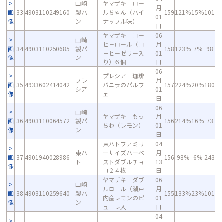
山崎
ヤマザキ ロ－
月
画
33
4903110249160
製パ
ルちゃん（パイ
159
121%
15%
101
01
像
ン
ナップル味）
日
ヤマザキ コ－
06
山崎
ヒ－ロ－ル（コ
月
画
34
4903110250685
製パ
158
123%
7%
98
－ヒ－ゼリ－入
01
像
ン
り）６個
日
06
プレシア 珈琲
プレ
月
画
35
4933602414042
バニラのパルフ
157
224%
20%
180
シア
01
像
ェ
日
06
山崎
ヤマザキ もっ
月
画
36
4903110064572
製パ
156
214%
16%
73
ちわ（レモン）
01
像
ン
日
東ハトファミリ
04
東ハ
ーサイズハーベ
月
画
37
4901940028986
156
98%
6%
243
ト
ストダブルチョ
13
像
コ２４枚
日
ヤマザキ ダブ
06
山崎
ルロ－ル（瀬戸
月
画
38
4903110259640
製パ
155
133%
23%
101
内産レモンのピ
01
像
ン
ュ－レ入
日
04