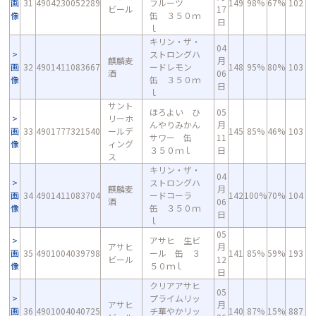
画
31
4904230052289
フルーツ
149
98%
67%
102
ビール
17
像
缶 ３５０ｍ
日
ｌ
キリン・ザ・
04
ストロングハ
麒麟麦
月
画
32
4901411083667
ードレモン
148
95%
80%
103
酒
06
像
缶 ３５０ｍ
日
ｌ
サント
ほろよい ひ
05
リーホ
んやりみかん
月
画
33
4901777321540
ールデ
145
85%
46%
103
サワー 缶
11
像
ィング
３５０ｍｌ
日
ス
キリン・ザ・
04
ストロングハ
麒麟麦
月
画
34
4901411083704
ードコーラ
142
100%
70%
104
酒
06
像
缶 ３５０ｍ
日
ｌ
05
アサヒ 生ビ
アサヒ
月
画
35
4901004039798
ール 缶 ３
141
85%
59%
193
ビール
12
像
５０ｍｌ
日
クリアアサヒ
05
プライムリッ
アサヒ
月
画
36
4901004040725
チ華やかリッ
140
87%
15%
887