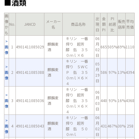
■酒類
画
出
金
PI
像
メーカー
販売
平均
No.
JANCD
商品名称
現
額
前週
か
名
店率
売価
日
PI
比
も
キリン 一番
06
麒麟麦
搾り 超芳
月
画
1
4901411085029
665
505%
69%
1110
酒
醇 缶 ３５
02
像
０ｍｌ×６
日
キリン 一番
05
搾り ＳＷＣ
麒麟麦
月
画
2
4901411085388
Ｐ 缶 ３５
586
97%
13%
4394
酒
19
像
０ｍｌ×６×
日
４
キリン 一番
06
搾り 超芳
麒麟麦
月
画
3
4901411085036
醇 缶 ３５
440
93%
16%
4368
酒
03
像
０ｍｌ×６×
日
４
キリン 一番
06
麒麟麦
搾り 超芳
月
画
4
4901411085043
431
467%
30%
258
酒
醇 缶 ５０
02
像
０ｍｌ
日