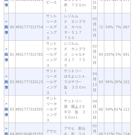
ビール
31
像
赤 ７５０ｍ
日
ｌ
サント
レゾルム
03
リーホ
ド カンブラ
月
画
80
4901777315754
ールデ
ス カベル
72
94%
7%
887
31
像
ィング
ネ・Ｓ１７
日
ス
７５０
サント
レゾルム
03
リーホ
ド カンブラ
月
画
81
4901777315785
ールデ
ス シャルド
69
105%
5%
891
31
像
ィング
ネ１７ ７５
日
ス
０
サント
サントリー
04
リーホ
ほろよいシト
月
画
82
4901777320123
ールデ
ラスサワー
69
96%
20%
102
13
像
ィング
缶 ３５０ｍ
日
ス
ｌ
サント
サントリー
04
リーホ
頂 極上ＺＥ
月
画
83
4901777318595
ールデ
68
94%
61%
112
ＲＯ 缶 ３
13
像
ィング
５０ｍｌ
日
ス
03
アサヒ 匠仕
アサヒ
月
画
84
4901004039293
込 缶 ５０
68
132%
7%
154