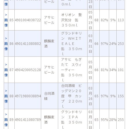
ビール
23
像
０ｍｌ
日
05
オリオン 贅
アサヒ
月
画
85
4901004038722
沢気分 缶
68
82%
5%
113
ビール
19
像
３５０ｍｌ
日
グランドキリ
03
ン ＷＨＩＴ
麒麟麦
月
画
86
4901411080802
ＥＡＬＥ
66
97%
24%
253
酒
31
像
缶 ３５０ｍ
日
ｌ
アサヒ もぎ
05
たて スウィ
アサヒ
月
画
87
4904230052128
ーティー
66
81%
34%
101
ビール
05
像
缶 ３５０ｍ
日
ｌ
合同酒精 ビ
03
ッグマン２０
合同酒
月
画
88
4971980038894
度 甲 カッ
65
97%
9%
155
精
16
像
プ ２２０ｍ
日
ｌ
グランドキリ
03
麒麟麦
ン ＩＰＡ
月
画
89
4901411080789
65
95%
28%
255
酒
缶 ３５０ｍ
31
像
ｌ
日