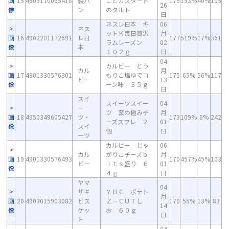
画
15
4903110065418
製パ
ごとカスタ－ド
179
153%
40%
105
26
像
ン
のタルト
日
ネスレ日本 キ
06
ネス
ットＫ毎日贅沢
月
画
16
4902201172691
レ日
177
519%
17%
361
ラムレーズン
02
像
本
１０２ｇ
日
04
カルビー とう
カル
月
画
17
4901330576301
もりこ塩ゆでコ
175
65%
56%
117
ビー
13
像
ーン味 ３５ｇ
日
スイ
スイーツスイー
04
ー
ツ 窯の極みチ
月
画
18
4950349605427
ツ・
173
109%
6%
242
ーズスフレ ２
01
像
スイ
個
日
ーツ
カルビー じゃ
06
カル
がりこチーズｂ
月
画
19
4901330576493
170
457%
45%
103
ビー
ｉｔｓ盛り ６
01
像
４ｇ
日
ヤマ
04
ザキ
ＹＢＣ ポテト
月
画
20
4903015903082
ビス
Ｚ－ＣＵＴし
170
55%
13%
83
14
像
ケッ
お ６０ｇ
日
ト
04