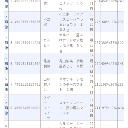
画
3
4902555177205
281
458%
20%
249
家
コナッツ １９
01
像
枚
日
不二家 ＣＭク
05
不二
リスピーバニラ
月
画
4
4902555175836
276
68%
9%
201
家
＆ショコラ １
26
像
６３ｇ
日
カルビー 堅あ
05
カル
げポテトゆず塩
月
画
5
4901330911249
267
380%
57%
100
ビー
レモン味 ６０
29
像
ｇ
日
05
亀田
亀田製菓 手塩
月
画
6
4901313931264
262
409%
42%
148
製菓
屋青じそ ８枚
31
像
日
06
山崎
ヤマザキ レモ
月
画
7
4903110259701
製パ
ンのチ－ズタル
212
168%
26%
281
01
像
ン
ト ２個
日
スイ
04
ー
スイーツスイー
月
画
8
4950349610001
ツ・
ツ 窯の極みマ
211
97%
8%
434
01
像
スイ
ルシェ
日
ーツ
カルビー じゃ
06