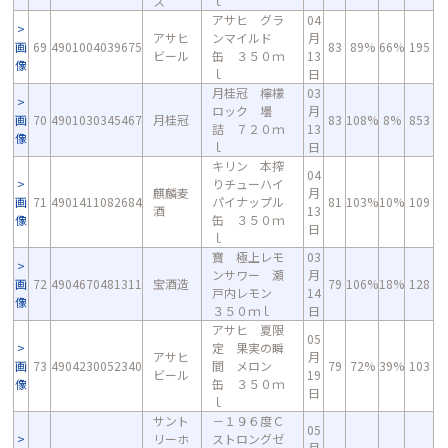
ス
ｌ
アサヒ グラ
04
アサヒ
ンマイルド
月
画
69
4901004039675
83
89%
66%
195
ビール
缶 ３５０ｍ
13
像
ｌ
日
月桂冠 檸檬
03
ロック 壜
月
画
70
4901030345467
月桂冠
83
108%
8%
853
詰 ７２０ｍ
13
像
ｌ
日
キリン 本搾
04
りチューハイ
麒麟麦
月
画
71
4901411082684
パイナップル
81
103%
10%
109
酒
13
像
缶 ３５０ｍ
日
ｌ
寶 極上レモ
03
ンサワー 瀬
月
画
72
4904670481311
宝酒造
79
106%
18%
128
戸内レモン
14
像
３５０ｍｌ
日
アサヒ 夏限
05
定 果実の瞬
アサヒ
月
画
73
4904230052340
間 メロン
79
72%
39%
103
ビール
19
像
缶 ３５０ｍ
日
ｌ
サント
－１９６度Ｃ
05
リーホ
ストロングゼ
月