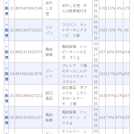
あわ
あわしま堂 わ
月
画
21
4970470062340
しま
170
115%
6%
179
らび餅黒蜜付き
01
像
堂
日
06
フジパン ホッ
フジ
月
画
22
4902410735151
トケーキレアチ
168
175%
7%
90
パン
01
像
ーズ ２個
日
05
亀田製菓 ハッ
亀田
月
画
23
4901313931073
ピーターンえだ
167
68%
59%
154
製菓
17
像
豆 ９２ｇ
日
プレシア ５種
04
プレ
のチーズこんが
月
画
24
4933602413878
165
117%
23%
259
シア
りベイクドチー
30
像
ズタルト
日
田口食品 オラ
06
田口
ンジェ しろく
月
画
25
4582496617222
163
197%
11%
267
食品
まロールケー
01
像
キ ５個
日
04
亀田製菓 ハッ
亀田
月
画
26
4901313931257
ピーターン １
163
79%
97%
155
製菓
09
像
０８ｇ
日
ドンレミー し
05
ドン