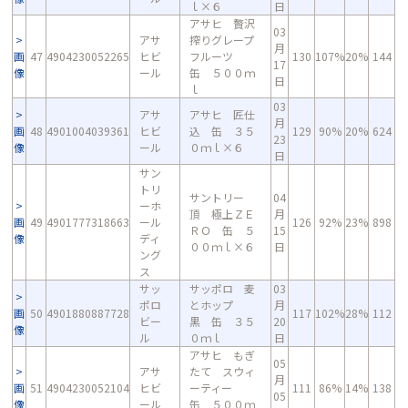
ｌ×６
日
アサヒ 贅沢
03
アサ
搾りグレープ
月
画
47
4904230052265
ヒビ
フルーツ
130
107%
20%
144
17
像
ール
缶 ５００ｍ
日
ｌ
03
アサ
アサヒ 匠仕
月
画
48
4901004039361
ヒビ
込 缶 ３５
129
90%
20%
624
23
像
ール
０ｍｌ×６
日
サン
トリ
サントリー
04
ーホ
頂 極上ＺＥ
月
画
49
4901777318663
ール
126
92%
23%
898
ＲＯ 缶 ５
15
像
ディ
００ｍｌ×６
日
ング
ス
サッ
サッポロ 麦
03
ポロ
とホップ
月
画
50
4901880887728
117
102%
28%
112
ビー
黒 缶 ３５
20
像
ル
０ｍｌ
日
アサヒ もぎ
05
アサ
たて スウィ
月
画
51
4904230052104
ヒビ
ーティー
111
86%
14%
138
05
像
ール
缶 ５００ｍ