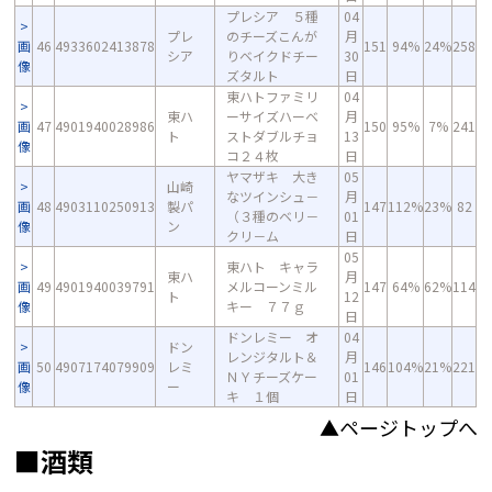
プレシア ５種
04
プレ
のチーズこんが
月
画
46
4933602413878
151
94%
24%
258
シア
りベイクドチー
30
像
ズタルト
日
東ハトファミリ
04
東ハ
ーサイズハーベ
月
画
47
4901940028986
150
95%
7%
241
ト
ストダブルチョ
13
像
コ２４枚
日
ヤマザキ 大き
05
山崎
なツインシュ－
月
画
48
4903110250913
製パ
147
112%
23%
82
（３種のベリ－
01
像
ン
クリ－ム
日
05
東ハト キャラ
東ハ
月
画
49
4901940039791
メルコーンミル
147
64%
62%
114
ト
12
像
キー ７７ｇ
日
ドンレミー オ
04
ドン
レンジタルト＆
月
画
50
4907174079909
レミ
146
104%
21%
221
ＮＹチーズケー
01
像
ー
キ １個
日
▲ページトップへ
■酒類