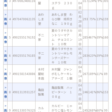
画
3
4970082408116
317
124%
9%
305
屋
ステラ ２３０
04
像
ｇ
日
02
あわ
あわしま堂 わ
月
画
4
4970470062135
しま
らび餅 焙煎き
293
75%
13%
159
28
像
堂
なこ １９０ｇ
日
夏のうすやきカ
05
不二
ントリーマア
月
画
5
4902555176192
285
467%
39%
160
家
ム チョコミン
19
像
ト １０枚
日
夏のうすやきカ
05
不二
ントリーＭレモ
月
画
6
4902555176185
283
623%
39%
159
家
ンチーズケー
19
像
キ １０枚
日
04
木村
木村屋 ジャン
月
画
7
4901581543886
屋総
ボむしケーキレ
267
189%
11%
89
14
像
本店
アチーズ １個
日
04
亀田製菓 ハッ
亀田
月
画
8
4901313931257
ピーターン １
246
141%
96%
153
製菓
09
像
０８ｇ
日
04
カルビー じゃ
カル
月
画
9
4901330576325
がりこ塩レモン
245
268%
60%
99