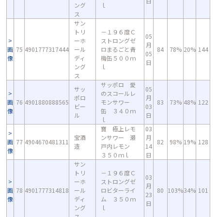
日
ング
ｌ
ス
サン
トリ
－１９６度Ｃ
05
ーホ
ストロングゼ
月
画
75
4901777317444
ール
ロまるごと青
84
78%
20%
144
05
像
ディ
梅缶５００ｍ
日
ング
ｌ
ス
サッポロ 愛
サッ
05
のスコールレ
ポロ
月
画
76
4901880888565
モンサワー
83
73%
48%
122
ビー
03
像
缶 ３４０ｍ
ル
日
ｌ
寶 極上レモ
03
宝酒
ンサワー 瀬
月
画
77
4904670481311
82
98%
19%
128
造
戸内レモン
14
像
３５０ｍｌ
日
サン
トリ
－１９６度Ｃ
03
ーホ
ストロングゼ
月
画
78
4901777314818
ール
ロビターライ
80
103%
34%
101
23
像
ディ
ム ３５０ｍ
日
ング
ｌ
ス