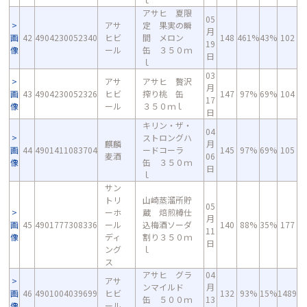
アサヒ 夏限
05
アサ
定 果実の瞬
月
画
42
4904230052340
ヒビ
間 メロン
148
461%
43%
102
19
像
ール
缶 ３５０ｍ
日
ｌ
03
アサ
アサヒ 贅沢
月
画
43
4904230052326
ヒビ
搾り桃 缶
147
97%
69%
104
17
像
ール
３５０ｍｌ
日
キリン・ザ・
04
ストロングハ
麒麟
月
画
44
4901411083704
ードコーラ
145
97%
69%
105
麦酒
06
像
缶 ３５０ｍ
日
ｌ
サン
トリ
山崎蒸溜所貯
05
ーホ
蔵 焙煎樽仕
月
画
45
4901777308336
ール
込梅酒ソーダ
140
88%
35%
177
11
像
ディ
割り３５０ｍ
日
ング
ｌ
ス
アサヒ グラ
04
アサ
ンマイルド
月
画
46
4901004039699
ヒビ
132
93%
15%
1489
缶 ５００ｍ
13
像
ール