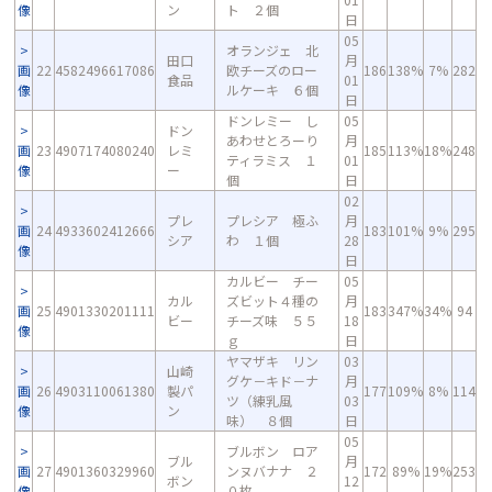
像
ン
ト ２個
日
05
オランジェ 北
田口
月
画
22
4582496617086
欧チーズのロー
186
138%
7%
282
食品
01
像
ルケーキ ６個
日
ドンレミー し
05
ドン
あわせとろーり
月
画
23
4907174080240
レミ
185
113%
18%
248
ティラミス １
01
像
ー
個
日
02
プレ
プレシア 極ふ
月
画
24
4933602412666
183
101%
9%
295
シア
わ １個
28
像
日
カルビー チー
05
カル
ズビット４種の
月
画
25
4901330201111
183
347%
34%
94
ビー
チーズ味 ５５
18
像
ｇ
日
ヤマザキ リン
03
山崎
グケ－キド－ナ
月
画
26
4903110061380
製パ
177
109%
8%
114
ツ（練乳風
03
像
ン
味） ８個
日
05
ブルボン ロア
ブル
月
画
27
4901360329960
ンヌバナナ ２
172
89%
19%
253
ボン
12
像
０枚