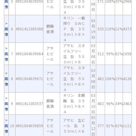
画
5
4901004039095
ヒビ
生 缶 ３５
571
108%
35%
2968
08
像
ール
０ｍｌ×６×
日
４
キリン 一番
05
搾り ＳＷＣ
麒麟
月
画
6
4901411085388
Ｐ 缶 ３５
535
110%
11%
4373
麦酒
19
像
０ｍｌ×６×
日
４
アサヒ スタ
03
アサ
イルフリー
月
画
7
4901004039064
ヒビ
512
99%
81%
1058
生 缶 ５０
08
像
ール
０ｍｌ×６
日
アサヒ スタ
03
アサ
イルフリー
月
画
8
4901004039071
ヒビ
生 缶 ５０
482
106%
15%
4126
08
像
ール
０ｍｌ×６×
日
４
キリン 本麒
03
麒麟
麟 缶 ３５
月
画
9
4901411083537
402
96%
34%
2463
麦酒
０ｍｌ×６×
10
像
４
日
05
アサ
アサヒ 生ビ
月
画
10
4901004039859
ヒビ
ール 缶 ３
377
81%
61%
1111
12
像
ール
５０ｍｌ×６
日