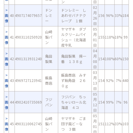
ン
日
02
ドン
ドンレミー し
月
画
40
4907174079657
レミ
あわせバナナク
156
96%
33%
184
26
像
ー
レープ １個
日
ヤマザキ ダブ
05
山崎
ルクリ－ムパイ
月
画
41
4903110250920
製パ
155
118%
18%
99
シュ－（北海道
01
像
ン
産牛乳
日
04
亀田
亀田製菓 揚一
月
画
42
4901313931240
154
108%
60%
150
製菓
番 １３８ｇ
08
像
日
03
飯島商店 みす
飯島
月
画
43
4969727123941
ず飴角袋 ２６
154
92%
7%
440
商店
13
像
０ｇ
日
05
フジパン ちっ
フジ
月
画
44
4902410735069
ちゃいロール北
154
99%
7%
96
パン
12
像
海道 ４コ
日
05
山崎
ヤマザキ ごま
月
画
45
4903110062745
製パ
団子風ど－な
151
112%
33%
103
01
像
ン
つ ３個
日