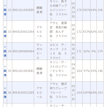
キリン 旅す
05
る氷結アップ
麒麟
月
画
32
4901411083889
ルジンジャー
178
505%
54%
106
麦酒
19
像
缶 ３５０ｍ
日
ｌ
アサヒ 夏限
05
アサ
定 果実の瞬
月
画
33
4904230052364
ヒビ
間 あんず
172
472%
42%
103
19
像
ール
缶 ３５０ｍ
日
ｌ
サッ
ヱビス ザ・
05
ポロ
ホップ ２０
月
画
34
4901880888404
171
82%
9%
279
ビー
１８ 缶 ５
05
像
ル
００ｍｌ
日
キリン・ザ・
04
ストロングハ
麒麟
月
画
35
4901411083681
ードレモン
164
97%
33%
146
麦酒
07
像
缶 ５００ｍ
日
ｌ
アサヒ 贅沢
03
アサ
搾りグレープ
月
画
36
4904230052289
ヒビ
フルーツ
164
100%
64%
103
17
像
ール
缶 ３５０ｍ
日
ｌ
キリン・ザ・