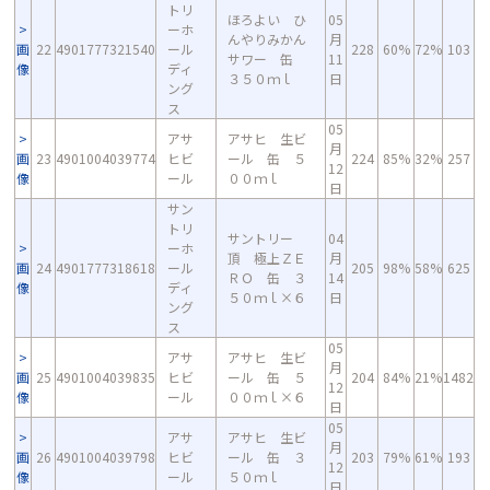
トリ
ほろよい ひ
05
ーホ
んやりみかん
月
画
22
4901777321540
ール
228
60%
72%
103
サワー 缶
11
像
ディ
３５０ｍｌ
日
ング
ス
05
アサ
アサヒ 生ビ
月
画
23
4901004039774
ヒビ
ール 缶 ５
224
85%
32%
257
12
像
ール
００ｍｌ
日
サン
トリ
サントリー
04
ーホ
頂 極上ＺＥ
月
画
24
4901777318618
ール
205
98%
58%
625
ＲＯ 缶 ３
14
像
ディ
５０ｍｌ×６
日
ング
ス
05
アサ
アサヒ 生ビ
月
画
25
4901004039835
ヒビ
ール 缶 ５
204
84%
21%
1482
12
像
ール
００ｍｌ×６
日
05
アサ
アサヒ 生ビ
月
画
26
4901004039798
ヒビ
ール 缶 ３
203
79%
61%
193
12
像
ール
５０ｍｌ
日