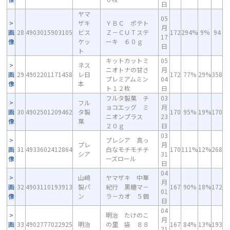
日
ヤマ
05
ザキ
ＹＢＣ ポテト
月
画
28
4903015903105
ビス
Ｚ－ＣＵＴステ
172
294%
9%
94
17
像
ケッ
ーキ ６０ｇ
日
ト
キットカットミ
05
ネス
ニオトナの甘さ
月
画
29
4902201171458
レ日
172
77%
29%
358
プレミアムミン
04
像
本
ト１２枚
日
フルタ製菓 チ
03
フル
ョコエッグ ミ
月
画
30
4902501209462
タ製
170
95%
19%
170
ニオンプラス
23
像
菓
２０ｇ
日
03
プレシア 真っ
プレ
月
画
31
4933602412864
白なモチモチチ
170
111%
12%
268
シア
31
像
ーズロール
日
04
山崎
ヤマザキ 中華
月
画
32
4903110193913
製パ
紀行 黒糖マ－
167
90%
18%
172
01
像
ン
ラ－カオ ５個
日
04
明治 たけのこ
月
画
33
4902777022925
明治
の里 袋 ８８
167
84%
13%
193
21