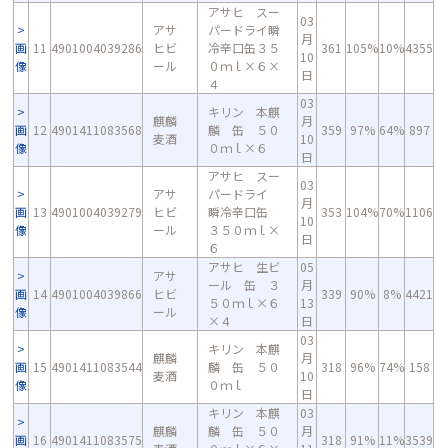
アサヒ スー
03
アサ
パードライ瞬
月
画
11
4901004039286
ヒビ
冷辛口缶３５
361
105%
10%
4355
10
像
ール
０ｍｌ×６×
日
４
03
キリン 本麒
麒麟
月
画
12
4901411083568
麟 缶 ５０
359
97%
64%
897
麦酒
10
像
０ｍｌ×６
日
アサヒ スー
03
アサ
パードライ
月
画
13
4901004039279
ヒビ
瞬冷辛口缶
353
104%
70%
1106
10
像
ール
３５０ｍｌ×
日
６
アサヒ 生ビ
05
アサ
ール 缶 ３
月
画
14
4901004039866
ヒビ
339
90%
8%
4421
５０ｍｌ×６
13
像
ール
×４
日
03
キリン 本麒
麒麟
月
画
15
4901411083544
麟 缶 ５０
318
96%
74%
158
麦酒
10
像
０ｍｌ
日
キリン 本麒
03
麒麟
麟 缶 ５０
月
画
16
4901411083575
318
91%
11%
3539