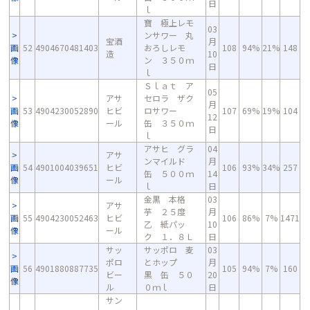
日
ｌ
寶 極上レモ
03
ンサワー 丸
宝酒
月
画
52
4904670481403
おろしレモ
108
94%
21%
148
造
10
像
ン ３５０ｍ
日
ｌ
Ｓｌａｔ ア
05
アサ
セロラ ザク
月
画
53
4904230052890
ヒビ
ロサワー
107
69%
19%
104
12
像
ール
缶 ３５０ｍ
日
ｌ
アサヒ グラ
04
アサ
ンマイルド
月
画
54
4901004039651
ヒビ
106
93%
34%
257
缶 ５００ｍ
14
像
ール
ｌ
日
金黒 本格
03
アサ
芋 ２５度
月
画
55
4904230052463
ヒビ
106
86%
7%
1471
乙 紙パッ
10
像
ール
ク １．８Ｌ
日
サッ
サッポロ 麦
03
ポロ
とホップ
月
画
56
4901880887735
105
94%
7%
160
ビー
黒 缶 ５０
20
像
ル
０ｍｌ
日
サン