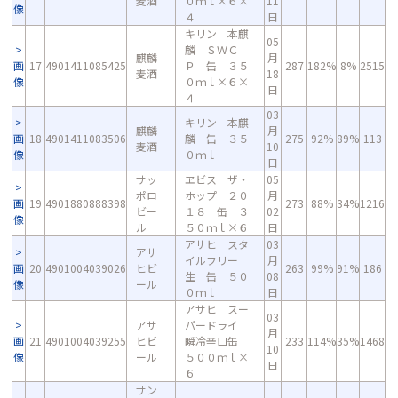
麦酒
０ｍｌ×６×
11
像
４
日
キリン 本麒
05
麟 ＳＷＣ
麒麟
月
画
17
4901411085425
Ｐ 缶 ３５
287
182%
8%
2515
麦酒
18
像
０ｍｌ×６×
日
４
03
キリン 本麒
麒麟
月
画
18
4901411083506
麟 缶 ３５
275
92%
89%
113
麦酒
10
像
０ｍｌ
日
サッ
ヱビス ザ・
05
ポロ
ホップ ２０
月
画
19
4901880888398
273
88%
34%
1216
ビー
１８ 缶 ３
02
像
ル
５０ｍｌ×６
日
アサヒ スタ
03
アサ
イルフリー
月
画
20
4901004039026
ヒビ
263
99%
91%
186
生 缶 ５０
08
像
ール
０ｍｌ
日
アサヒ スー
03
アサ
パードライ
月
画
21
4901004039255
ヒビ
瞬冷辛口缶
233
114%
35%
1468
10
像
ール
５００ｍｌ×
日
６
サン