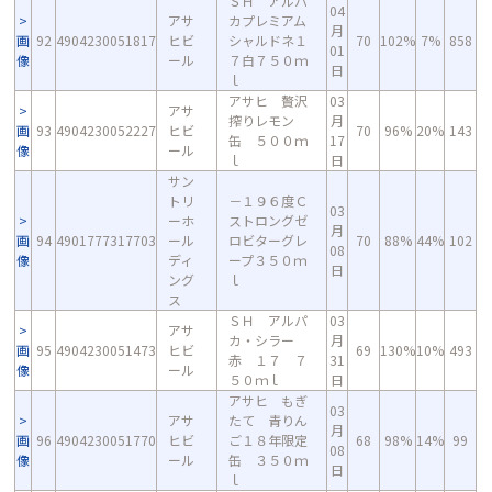
ＳＨ アルパ
04
アサ
カプレミアム
月
画
92
4904230051817
ヒビ
シャルドネ１
70
102%
7%
858
01
像
ール
７白７５０ｍ
日
ｌ
アサヒ 贅沢
03
アサ
搾りレモン
月
画
93
4904230052227
ヒビ
70
96%
20%
143
缶 ５００ｍ
17
像
ール
ｌ
日
サン
トリ
－１９６度Ｃ
03
ーホ
ストロングゼ
月
画
94
4901777317703
ール
ロビターグレ
70
88%
44%
102
08
像
ディ
ープ３５０ｍ
日
ング
ｌ
ス
ＳＨ アルパ
03
アサ
カ・シラー
月
画
95
4904230051473
ヒビ
69
130%
10%
493
赤 １７ ７
31
像
ール
５０ｍｌ
日
アサヒ もぎ
03
アサ
たて 青りん
月
画
96
4904230051770
ヒビ
ご１８年限定
68
98%
14%
99
08
像
ール
缶 ３５０ｍ
日
ｌ