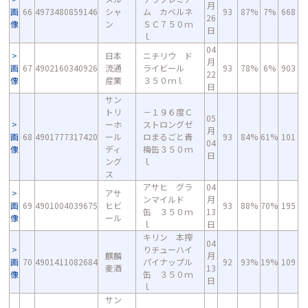
月
画
66
4973480859146
シャ
ム カベルネ
93
87%
7%
668
26
像
ン
ＳＣ７５０ｍ
日
ｌ
04
日本
ニチリウ ド
月
画
67
4902160340926
流通
ライビール
93
78%
6%
903
22
像
産業
３５０ｍｌ
日
サン
トリ
－１９６度Ｃ
05
ーホ
ストロングゼ
月
画
68
4901777317420
ール
ロまるごと青
93
84%
61%
101
04
像
ディ
梅缶３５０ｍ
日
ング
ｌ
ス
アサヒ グラ
04
アサ
ンマイルド
月
画
69
4901004039675
ヒビ
93
88%
70%
195
缶 ３５０ｍ
13
像
ール
ｌ
日
キリン 本搾
04
りチューハイ
麒麟
月
画
70
4901411082684
パイナップル
92
93%
19%
109
麦酒
13
像
缶 ３５０ｍ
日
ｌ
サン