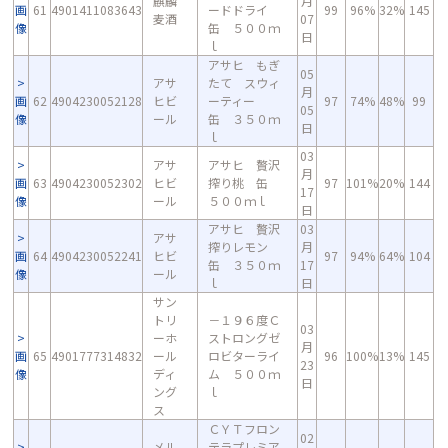
麒麟
月
画
61
4901411083643
ードドライ
99
96%
32%
145
麦酒
07
像
缶 ５００ｍ
日
ｌ
アサヒ もぎ
05
アサ
たて スウィ
月
画
62
4904230052128
ヒビ
ーティー
97
74%
48%
99
05
像
ール
缶 ３５０ｍ
日
ｌ
03
アサ
アサヒ 贅沢
月
画
63
4904230052302
ヒビ
搾り桃 缶
97
101%
20%
144
17
像
ール
５００ｍｌ
日
アサヒ 贅沢
03
アサ
搾りレモン
月
画
64
4904230052241
ヒビ
97
94%
64%
104
缶 ３５０ｍ
17
像
ール
ｌ
日
サン
トリ
－１９６度Ｃ
03
ーホ
ストロングゼ
月
画
65
4901777314832
ール
ロビターライ
96
100%
13%
145
23
像
ディ
ム ５００ｍ
日
ング
ｌ
ス
ＣＹＴフロン
02
メル
テラプレミア