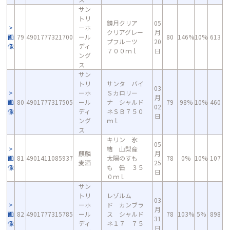
サン
トリ
鏡月クリア
05
ーホ
クリアグレー
月
画
79
4901777321700
ール
80
146%
10%
613
プフルーツ
20
像
ディ
７００ｍｌ
日
ング
ス
サン
トリ
サンタ バイ
03
ーホ
Ｓカロリー
月
画
80
4901777317505
ール
ナ シャルド
79
98%
10%
460
02
像
ディ
ネＳＢ７５０
日
ング
ｍｌ
ス
キリン 氷
05
結 山梨産
麒麟
月
画
81
4901411085937
太陽のすも
78
0%
10%
107
麦酒
25
像
も 缶 ３５
日
０ｍｌ
サン
トリ
レゾルム
03
ーホ
ド カンブラ
月
画
82
4901777315785
ール
ス シャルド
78
103%
5%
898
31
像
ディ
ネ１７ ７５
日