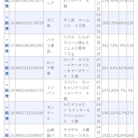
画
15
4933602412673
わフルーツ ４
224
98%
20%
325
シア
27
像
個
日
03
不二
不二家 ホーム
月
画
16
4902555176529
208
139%
80%
226
家
パイ ４０枚
09
像
日
ハウス とんが
05
ハウ
りコーン焼もろ
月
画
17
4902402882382
ス食
202
73%
9%
128
こし４０周年
12
像
品
７５ｇ
日
ロッテ カスタ
05
ロッ
ードケーキブル
月
画
18
4903333230990
テ商
201
63%
61%
206
ーＢチーズケー
12
像
事
キ ６個
日
フジパン ちっ
05
フジ
ちゃいクリスピ
月
画
19
4902410662273
197
120%
7%
94
パン
ードーナツ ４
12
像
個
日
ＨＥＲＳＨＥ
04
モン
Ｙ’Ｓクッキー＆
月
画
20
4902751331180
テー
196
102%
17%
279
クリームロー
30
像
ル
ル ５個
日
04
山崎
ヤマザキ ４種
月
画
21
4903110249887
製パ
のフル－ツタル
192
112%
20%
266
01