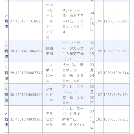
サン
トリ
サントリー
04
ーホ
頂 極上ＺＥ
月
画
27
4901777318625
ール
ＲＯ缶 ３５
196
116%
8%
2489
15
像
ディ
０ｍｌ×６×
日
ング
４
ス
バドワイザ
05
麒麟
ー Ｗカップ
月
画
28
4901411084787
190
130%
5%
1096
麦酒
１８年第三弾
15
像
（Ｓ）
日
サッ
サッポロ 麦
03
ポロ
とホップ
月
画
29
4901880887742
183
109%
19%
644
ビー
黒 缶 ３５
24
像
ル
０ｍｌ×６
日
アサヒ スタ
03
アサ
イルフリー
月
画
30
4901004039040
ヒビ
182
103%
94%
134
生 缶 ３５
08
像
ール
０ｍｌ
日
アサヒ スー
03
アサ
パードライ
月
画
31
4901004039200
ヒビ
瞬冷辛口
181
105%
55%
256
10
像
ール
缶 ５００ｍ
日
ｌ