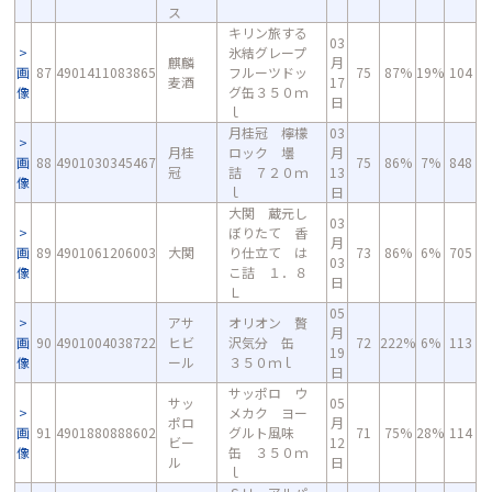
ス
キリン旅する
03
氷結グレープ
麒麟
月
画
87
4901411083865
フルーツドッ
75
87%
19%
104
麦酒
17
像
グ缶３５０ｍ
日
ｌ
月桂冠 檸檬
03
月桂
ロック 壜
月
画
88
4901030345467
75
86%
7%
848
冠
詰 ７２０ｍ
13
像
ｌ
日
大関 蔵元し
03
ぼりたて 香
月
画
89
4901061206003
大関
り仕立て は
73
86%
6%
705
03
像
こ詰 １．８
日
Ｌ
05
アサ
オリオン 贅
月
画
90
4901004038722
ヒビ
沢気分 缶
72
222%
6%
113
19
像
ール
３５０ｍｌ
日
サッポロ ウ
サッ
05
メカク ヨー
ポロ
月
画
91
4901880888602
グルト風味
71
75%
28%
114
ビー
12
像
缶 ３５０ｍ
ル
日
ｌ