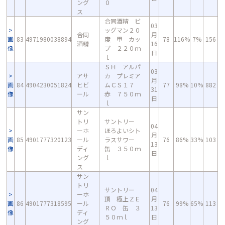
ング
０
ス
合同酒精 ビ
03
ッグマン２０
合同
月
画
83
4971980038894
度 甲 カッ
78
116%
7%
156
酒精
16
像
プ ２２０ｍ
日
ｌ
ＳＨ アルパ
03
アサ
カ プレミア
月
画
84
4904230051824
ヒビ
ムＣＳ１７
77
98%
10%
882
31
像
ール
赤 ７５０ｍ
日
ｌ
サン
トリ
サントリー
04
ーホ
ほろよいシト
月
画
85
4901777320123
ール
ラスサワー
76
86%
33%
103
13
像
ディ
缶 ３５０ｍ
日
ング
ｌ
ス
サン
トリ
サントリー
04
ーホ
頂 極上ＺＥ
月
画
86
4901777318595
ール
76
99%
65%
113
ＲＯ 缶 ３
13
像
ディ
５０ｍｌ
日
ング