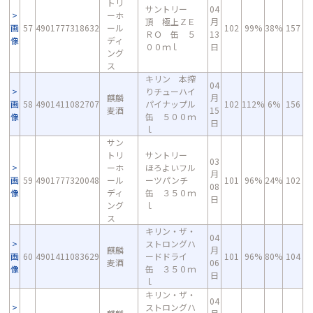
トリ
サントリー
04
ーホ
頂 極上ＺＥ
月
画
57
4901777318632
ール
102
99%
38%
157
ＲＯ 缶 ５
13
像
ディ
００ｍｌ
日
ング
ス
キリン 本搾
04
りチューハイ
麒麟
月
画
58
4901411082707
パイナップル
102
112%
6%
156
麦酒
15
像
缶 ５００ｍ
日
ｌ
サン
トリ
サントリー
03
ーホ
ほろよいフル
月
画
59
4901777320048
ール
ーツパンチ
101
96%
24%
102
08
像
ディ
缶 ３５０ｍ
日
ング
ｌ
ス
キリン・ザ・
04
ストロングハ
麒麟
月
画
60
4901411083629
ードドライ
101
96%
80%
104
麦酒
06
像
缶 ３５０ｍ
日
ｌ
キリン・ザ・
04
ストロングハ