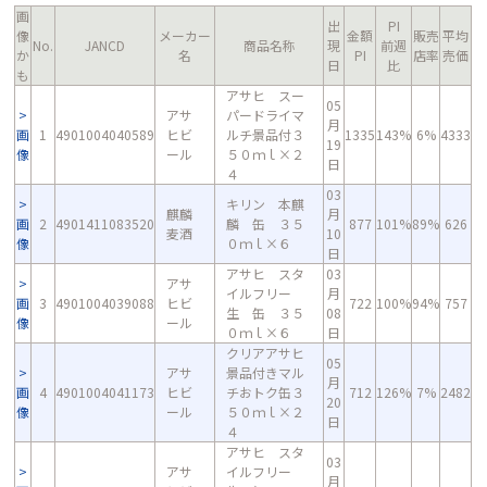
画
出
PI
像
メーカー
金額
販売
平均
No.
JANCD
商品名称
現
前週
か
名
PI
店率
売価
日
比
も
アサヒ スー
05
アサ
パードライマ
月
画
1
4901004040589
ヒビ
ルチ景品付３
1335
143%
6%
4333
19
像
ール
５０ｍｌ×２
日
４
03
キリン 本麒
麒麟
月
画
2
4901411083520
麟 缶 ３５
877
101%
89%
626
麦酒
10
像
０ｍｌ×６
日
アサヒ スタ
03
アサ
イルフリー
月
画
3
4901004039088
ヒビ
722
100%
94%
757
生 缶 ３５
08
像
ール
０ｍｌ×６
日
クリアアサヒ
05
アサ
景品付きマル
月
画
4
4901004041173
ヒビ
チおトク缶３
712
126%
7%
2482
20
像
ール
５０ｍｌ×２
日
４
アサヒ スタ
03
アサ
イルフリー
月