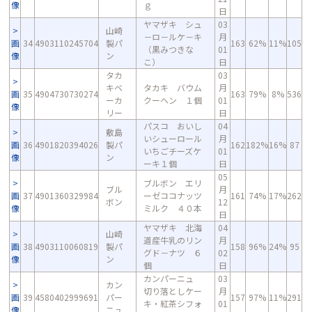
像
ｇ
日
ヤマザキ シュ
03
山崎
－ロ－ルケ－キ
月
画
34
4903110245704
製パ
163
62%
11%
105
（黒みつきな
01
像
ン
こ）
日
タカ
03
キベ
タカキ バウム
月
画
35
4904730730274
163
79%
8%
536
ーカ
クーヘン １個
01
像
リー
日
パスコ おいし
04
敷島
いシューロール
月
画
36
4901820394026
製パ
162
182%
16%
87
いちごチーズケ
01
像
ン
ーキ１個
日
05
ブルボン エリ
ブル
月
画
37
4901360329984
ーゼココナッツ
161
74%
17%
262
ボン
12
像
ミルク ４０本
日
ヤマザキ 北海
04
山崎
道産牛乳のリン
月
画
38
4903110060819
製パ
158
96%
24%
95
グド－ナツ ６
02
像
ン
個
日
カンパーニュ
03
カン
切り落としケー
月
画
39
4580402999691
パー
157
97%
11%
291
キ・紅茶シフォ
01
像
ニュ