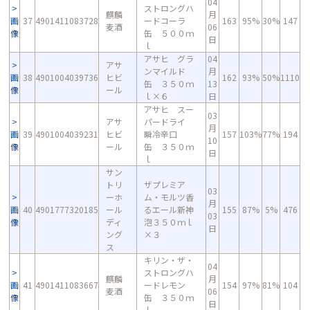
04
ストロングハ
麒麟
月
画
37
4901411083728
ードコーラ
163
95%
30%
147
麦酒
06
像
缶 ５００ｍ
日
ｌ
アサヒ グラ
04
アサ
ンマイルド
月
画
38
4901004039736
ヒビ
162
93%
50%
1110
缶 ３５０ｍ
13
像
ール
ｌ×６
日
アサヒ スー
03
アサ
パードライ
月
画
39
4901004039231
ヒビ
瞬冷辛口
157
103%
77%
194
10
像
ール
缶 ３５０ｍ
日
ｌ
サン
トリ
ザプレミア
03
ーホ
ム・モルツ香
月
画
40
4901777320185
ール
るエール新神
155
87%
5%
476
03
像
ディ
泡３５０ｍｌ
日
ング
×３
ス
キリン・ザ・
04
ストロングハ
麒麟
月
画
41
4901411083667
ードレモン
154
97%
81%
104
麦酒
06
像
缶 ３５０ｍ
日
ｌ