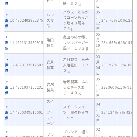
ビー
27
像
味 ５２ｇ
日
ハウス とんが
05
ハウ
りコーンあっさ
月
画
10
4902402882375
ス食
243
76%
10%
127
り塩４０周年
12
像
品
７５ｇ
日
05
亀田の柿の種テ
亀田
月
画
11
4901313930915
リヤキバーガー
234
66%
64%
197
製菓
10
像
風味 １８２ｇ
日
03
岩月製菓 玉子
岩月
月
画
12
4970137012602
入落花缶 １２
233
92%
11%
160
製菓
04
像
０ｇ
日
05
岩塚製菓 ふわ
岩塚
月
画
13
4901037150231
っとチーズあ
233
360%
11%
92
製菓
17
像
じ ４０ｇ
日
スイ
04
ー
スイーツスイー
月
画
14
4950349610001
ツ・
ツ 窯の極みマ
224
134%
7%
427
01
像
スイ
ルシェ
日
ーツ
02
プレシア 極ふ
プレ
月