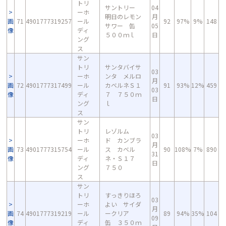
トリ
サントリー
04
ーホ
明日のレモン
月
画
71
4901777319257
ール
92
97%
9%
148
サワー 缶
05
像
ディ
５００ｍｌ
日
ング
ス
サン
トリ
サンタバイサ
03
ーホ
ンタ メルロ
月
画
72
4901777317499
ール
カベルネＳ１
91
93%
12%
459
03
像
ディ
７ ７５０ｍ
日
ング
ｌ
ス
サン
トリ
レゾルム
03
ーホ
ド カンブラ
月
画
73
4901777315754
ール
ス カベル
90
108%
7%
890
31
像
ディ
ネ・Ｓ１７
日
ング
７５０
ス
サン
トリ
すっきりほろ
03
ーホ
よい サイダ
月
画
74
4901777319219
ール
ークリア
89
94%
35%
104
09
像
ディ
缶 ３５０ｍ