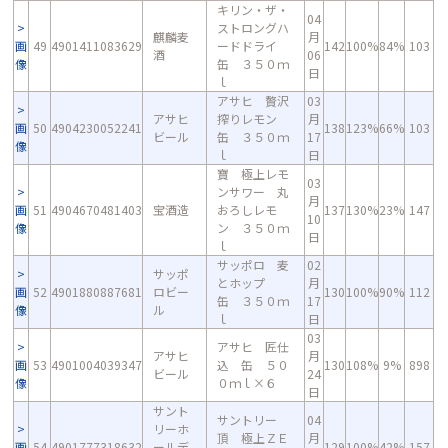
キリン・ザ・
04
ストロングハ
麒麟麦
月
画
49
4901411083629
ードドライ
142
100%
84%
103
酒
06
像
缶 ３５０ｍ
日
ｌ
アサヒ 贅沢
03
アサヒ
搾りレモン
月
画
50
4904230052241
138
123%
66%
103
ビール
缶 ３５０ｍ
17
像
ｌ
日
寶 極上レモ
03
ンサワー 丸
月
画
51
4904670481403
宝酒造
おろしレモ
137
130%
23%
147
10
像
ン ３５０ｍ
日
ｌ
サッポロ 麦
02
サッポ
とホップ
月
画
52
4901880887681
ロビー
130
100%
90%
112
缶 ３５０ｍ
17
像
ル
ｌ
日
03
アサヒ 匠仕
アサヒ
月
画
53
4901004039347
込 缶 ５０
130
108%
9%
898
ビール
24
像
０ｍｌ×６
日
サント
サントリー
04
リーホ
頂 極上ＺＥ
月
画
54
4901777318632
ールデ
129
100%
42%
157