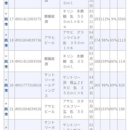
酒
10
像
０ｍｌ
日
キリン 本麒
03
麒麟麦
麟 缶 ５０
月
画
17
4901411083575
293
112%
9%
3560
酒
０ｍｌ×６×
11
像
４
日
アサヒ グラ
04
アサヒ
ンマイルド
月
画
18
4901004039736
274
98%
65%
1113
ビール
缶 ３５０ｍ
13
像
ｌ×６
日
03
キリン 本麒
麒麟麦
月
画
19
4901411083506
麟 缶 ３５
268
109%
86%
114
酒
10
像
０ｍｌ
日
サント
サントリー
04
リーホ
頂 極上ＺＥ
月
画
20
4901777318618
ールデ
265
98%
69%
620
ＲＯ 缶 ３
14
像
ィング
５０ｍｌ×６
日
ス
アサヒ スタ
03
アサヒ
イルフリー
月
画
21
4901004039026
263
103%
90%
186
ビール
生 缶 ５０
08
像
０ｍｌ
日
サント
サントリー
02
リーホ
レモンサワー
月