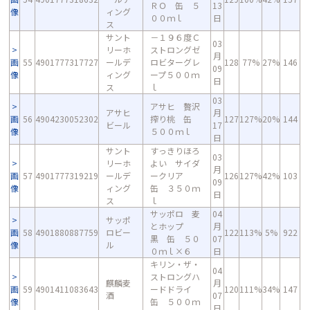
ＲＯ 缶 ５
13
像
ィング
００ｍｌ
日
ス
サント
－１９６度Ｃ
03
リーホ
ストロングゼ
月
画
55
4901777317727
ールデ
ロビターグレ
128
77%
27%
146
09
像
ィング
ープ５００ｍ
日
ス
ｌ
03
アサヒ 贅沢
アサヒ
月
画
56
4904230052302
搾り桃 缶
127
127%
20%
144
ビール
17
像
５００ｍｌ
日
サント
すっきりほろ
03
リーホ
よい サイダ
月
画
57
4901777319219
ールデ
ークリア
126
127%
42%
103
09
像
ィング
缶 ３５０ｍ
日
ス
ｌ
サッポロ 麦
04
サッポ
とホップ
月
画
58
4901880887759
ロビー
122
113%
5%
922
黒 缶 ５０
07
像
ル
０ｍｌ×６
日
キリン・ザ・
04
ストロングハ
麒麟麦
月
画
59
4901411083643
ードドライ
120
111%
34%
147
酒
07
像
缶 ５００ｍ
日