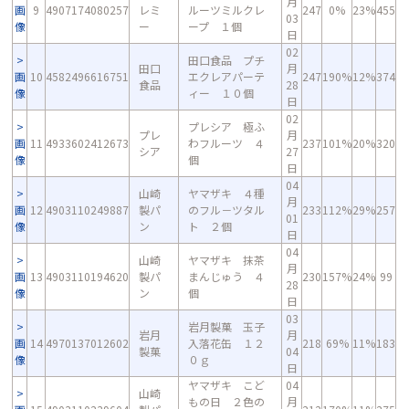
月
画
9
4907174080257
レミ
ルーツミルクレ
247
0%
23%
455
03
像
ー
ープ １個
日
02
田口食品 プチ
田口
月
画
10
4582496616751
エクレアパーテ
247
190%
12%
374
食品
28
像
ィー １０個
日
02
プレシア 極ふ
プレ
月
画
11
4933602412673
わフルーツ ４
237
101%
20%
320
シア
27
像
個
日
04
山崎
ヤマザキ ４種
月
画
12
4903110249887
製パ
のフル－ツタル
233
112%
29%
257
01
像
ン
ト ２個
日
04
山崎
ヤマザキ 抹茶
月
画
13
4903110194620
製パ
まんじゅう ４
230
157%
24%
99
28
像
ン
個
日
03
岩月製菓 玉子
岩月
月
画
14
4970137012602
入落花缶 １２
218
69%
11%
183
製菓
04
像
０ｇ
日
ヤマザキ こど
04
山崎
もの日 ２色の
月