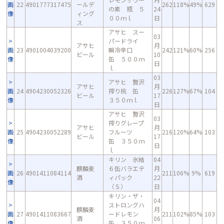
画
22
4901777317475
ールデ
262
118%
49%
629
の素 瓶 ５
24
像
ィング
００ｍｌ
日
ス
アサヒ スー
03
パードライ
アサヒ
月
画
23
4901004039200
瞬冷辛口
242
121%
60%
256
ビール
10
像
缶 ５００ｍ
日
ｌ
03
アサヒ 贅沢
アサヒ
月
画
24
4904230052326
搾り桃 缶
226
127%
67%
104
ビール
17
像
３５０ｍｌ
日
アサヒ 贅沢
03
搾りグレープ
アサヒ
月
画
25
4904230052289
フルーツ
216
120%
64%
103
ビール
17
像
缶 ３５０ｍ
日
ｌ
キリン 氷結
04
麒麟麦
６缶バラエテ
月
画
26
4901411084114
211
106%
9%
619
酒
ィパック
22
像
（Ｓ）
日
キリン・ザ・
04
ストロングハ
麒麟麦
月
画
27
4901411083667
ードレモン
211
102%
85%
103
酒
06
像
缶 ３５０ｍ