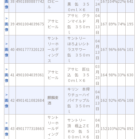
画
38
4901880887742
ロビー
167
104%
22%
641
黒 缶 ３５
24
像
ル
０ｍｌ×６
日
アサヒ グラ
04
アサヒ
ンマイルド
月
画
39
4901004039675
167
89%
74%
195
ビール
缶 ３５０ｍ
13
像
ｌ
日
サント
サントリー
04
リーホ
ほろよいシト
月
画
40
4901777320123
ールデ
ラスサワー
167
96%
66%
101
13
像
ィング
缶 ３５０ｍ
日
ス
ｌ
03
アサヒ 匠仕
アサヒ
月
画
41
4901004039361
込 缶 ３５
164
98%
33%
630
ビール
23
像
０ｍｌ×６
日
キリン 本搾
04
りチューハイ
麒麟麦
月
画
42
4901411082684
パイナップル
162
92%
45%
108
酒
13
像
缶 ３５０ｍ
日
ｌ
サント
サントリー
04
リーホ
頂 極上ＺＥ
月
画
43
4901777318663
ールデ
152
103%
32%
892
ＲＯ 缶 ５
15
像
ィング
００ｍｌ×６
日