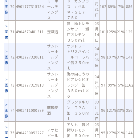
リーホ
ド カンブラ
月
画
70
4901777315754
ールデ
ス カベル
102
89%
7%
886
31
像
ィング
ネ・Ｓ１７
日
ス
７５０
寶 極上レモ
03
ンサワー 瀬
月
画
71
4904670481311
宝酒造
101
125%
21%
129
戸内レモン
14
像
３５０ｍｌ
日
サント
サントリー
04
リーホ
トリスハイボ
月
画
72
4901777320611
ールデ
ールコーラハ
98
107%
37%
147
06
像
ィング
イ缶３５０ｍ
日
ス
ｌ
サント
海の向こうの
04
リーホ
ビアレシピオ
月
画
73
4901777319813
ールデ
レンジ 缶
97
99%
5%
1162
07
像
ィング
３５０ｍｌ×
日
ス
６
グランドキリ
03
麒麟麦
ン ＩＰＡ
月
画
74
4901411080789
96
121%
33%
256
酒
缶 ３５０ｍ
31
像
ｌ
日
アサヒ 贅沢
03
アサヒ
搾りレモン
月
画
75
4904230052227
95
127%
21%
144
ビール
缶 ５００ｍ
17