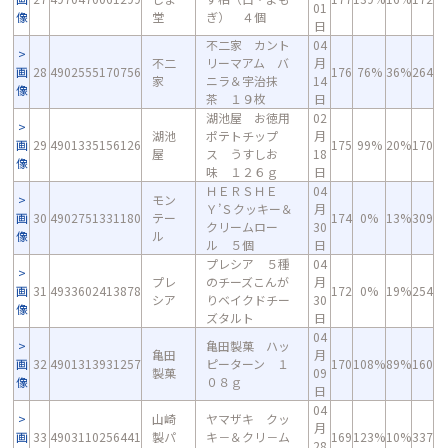
01
像
堂
ぎ） ４個
日
不二家 カント
04
不二
リーマアム バ
月
画
28
4902555170756
176
76%
36%
264
家
ニラ＆宇治抹
14
像
茶 １９枚
日
湖池屋 お徳用
02
湖池
ポテトチップ
月
画
29
4901335156126
175
99%
20%
170
屋
ス うすしお
18
像
味 １２６ｇ
日
ＨＥＲＳＨＥ
04
モン
Ｙ’Ｓクッキー＆
月
画
30
4902751331180
テー
174
0%
13%
309
クリームロー
30
像
ル
ル ５個
日
プレシア ５種
04
プレ
のチーズこんが
月
画
31
4933602413878
172
0%
19%
254
シア
りベイクドチー
30
像
ズタルト
日
04
亀田製菓 ハッ
亀田
月
画
32
4901313931257
ピーターン １
170
108%
89%
160
製菓
09
像
０８ｇ
日
04
山崎
ヤマザキ クッ
月
画
33
4903110256441
製パ
キ－＆クリ－ム
169
123%
10%
337
28