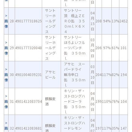
日
ｌ
サント
サントリー
04
リーホ
頂 極上ＺＥ
月
画
28
4901777318625
ールデ
ＲＯ缶 ３５
208
94%
13%
2452
15
像
ィング
０ｍｌ×６×
日
ス
４
サント
サントリー
03
リーホ
ほろよいフル
月
画
29
4901777320048
ールデ
ーツパンチ
206
97%
61%
101
08
像
ィング
缶 ３５０ｍ
日
ス
ｌ
アサヒ スー
03
パードライ
アサヒ
月
画
30
4901004039231
瞬冷辛口
204
117%
82%
194
ビール
10
像
缶 ３５０ｍ
日
ｌ
キリン・ザ・
04
ストロングハ
麒麟麦
月
画
31
4901411083704
ードコーラ
199
110%
76%
104
酒
06
像
缶 ３５０ｍ
日
ｌ
キリン・ザ・
04
ストロングハ
麒麟麦
月
画
32
4901411083681
ードレモン
197
117%
35%
147
酒
07