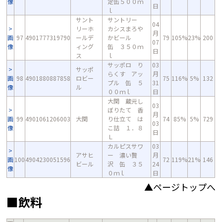
像
定缶５００ｍ
日
ｌ
サント
サントリー
04
リーホ
カシスまろや
月
画
97
4901777319790
ールデ
かビール
79
105%
23%
200
07
像
ィング
缶 ３５０ｍ
日
ス
ｌ
サッポロ り
03
サッポ
らくす アッ
月
画
98
4901880887858
ロビー
75
116%
5%
132
プル 缶 ５
31
像
ル
００ｍｌ
日
大関 蔵元し
03
ぼりたて 香
月
画
99
4901061206003
大関
り仕立て は
74
85%
5%
729
03
像
こ詰 １．８
日
Ｌ
カルピスサワ
03
アサヒ
ー 濃い贅
月
画
100
4904230051596
72
119%
21%
146
ビール
沢 缶 ３５
24
像
０ｍｌ
日
▲ページトップへ
■飲料