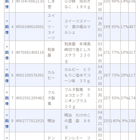
画
3
4970470062135
しま
らび餅 焙煎き
335
98%
14%
156
28
像
堂
なこ １９０ｇ
日
スイ
04
ー
スイーツスイー
月
画
4
4950349610001
ツ・
ツ 窯の極みマ
299
95%
17%
487
01
像
スイ
ルシェ
日
ーツ
和泉屋 本場長
03
和泉
崎切り落としカ
月
画
5
4970082408116
271
77%
10%
317
屋
ステラ ２３０
04
像
ｇ
日
04
カルビー とう
カル
月
画
6
4901330576301
もりこ塩ゆでコ
267
73%
29%
117
ビー
13
像
ーン味 ３５ｇ
日
フルタ製菓 チ
03
フル
ョコエッグ ミ
月
画
7
4902501209462
タ製
257
93%
37%
174
ニオンプラス
23
像
菓
２０ｇ
日
04
明治 たけのこ
月
画
8
4902777022925
明治
の里 袋 ８８
255
145%
9%
188
21
像
ｇ
日
05
ドン
ドンレミー フ