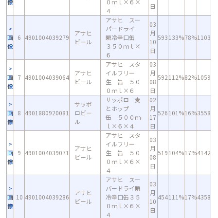
像
０ｍｌ×６×
日
４
アサヒ スー
03
パードライ
アサヒ
月
画
6
4901004039279
瞬冷辛口缶
593
133%
78%
1103
ビール
10
像
３５０ｍｌ×
日
６
アサヒ スタ
03
アサヒ
イルフリー
月
画
7
4901004039064
592
112%
82%
1059
ビール
生 缶 ５０
08
像
０ｍｌ×６
日
サッポロ 麦
02
サッポ
とホップ
月
画
8
4901880920081
ロビー
526
101%
16%
3558
缶 ５００ｍ
17
像
ル
ｌ×６×４
日
アサヒ スタ
03
イルフリー
アサヒ
月
画
9
4901004039071
生 缶 ５０
519
104%
17%
4142
ビール
08
像
０ｍｌ×６×
日
４
アサヒ スー
03
パードライ瞬
アサヒ
月
画
10
4901004039286
冷辛口缶３５
454
111%
17%
4358
ビール
10
像
０ｍｌ×６×
日
４