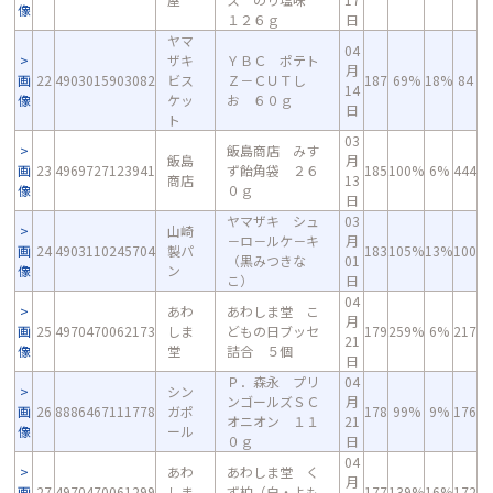
像
１２６ｇ
日
ヤマ
04
ザキ
ＹＢＣ ポテト
月
画
22
4903015903082
ビス
Ｚ－ＣＵＴし
187
69%
18%
84
14
像
ケッ
お ６０ｇ
日
ト
03
飯島商店 みす
飯島
月
画
23
4969727123941
ず飴角袋 ２６
185
100%
6%
444
商店
13
像
０ｇ
日
ヤマザキ シュ
03
山崎
－ロ－ルケ－キ
月
画
24
4903110245704
製パ
183
105%
13%
100
（黒みつきな
01
像
ン
こ）
日
04
あわ
あわしま堂 こ
月
画
25
4970470062173
しま
どもの日ブッセ
179
259%
6%
217
21
像
堂
詰合 ５個
日
Ｐ．森永 プリ
04
シン
ンゴールズＳＣ
月
画
26
8886467111778
ガポ
178
99%
9%
176
オニオン １１
21
像
ール
０ｇ
日
04
あわ
あわしま堂 く
月
画
27
4970470061299
しま
ず柏（白・よも
177
139%
16%
172