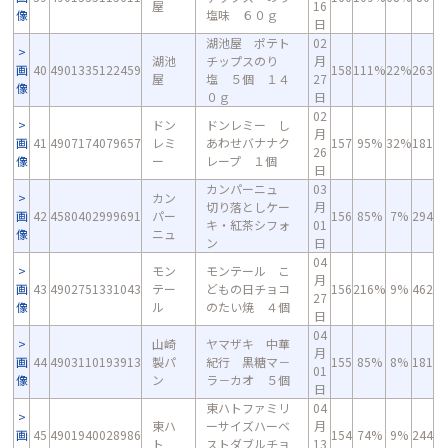
屋
16
像
塩味 ６０ｇ
日
湖池屋 ポテト
02
湖池
チップスのり
月
画
40
4901335122459
158
111%
22%
263
屋
塩 ５個 １４
27
像
０ｇ
日
02
ドン
ドンレミー し
月
画
41
4907174079657
レミ
あわせバナナク
157
95%
32%
181
26
像
ー
レープ １個
日
カンパーニュ
03
カン
切り落としケー
月
画
42
4580402999691
パー
156
85%
7%
294
キ・紅茶シフォ
01
像
ニュ
ン
日
04
モン
モンテール こ
月
画
43
4902751331043
テー
どもの日チョコ
156
216%
9%
462
27
像
ル
のたい焼 ４個
日
04
山崎
ヤマザキ 中華
月
画
44
4903110193913
製パ
紀行 黒糖マ－
155
85%
8%
181
01
像
ン
ラ－カオ ５個
日
東ハトファミリ
04
東ハ
ーサイズハーベ
月
画
45
4901940028986
154
74%
9%
244
ト
ストダブルチョ
13