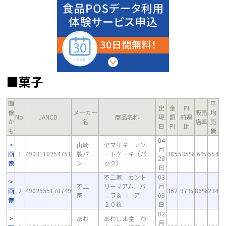
■菓子
画
平
出
金
PI
像
メーカー
販売
均
No.
JANCD
商品名称
現
額
前週
か
名
店率
売
日
PI
比
も
価
04
山崎
ヤマザキ アソ
月
画
1
4903110254751
製パ
－トケ－キ（パ
385
535%
6%
554
28
像
ン
ック）
日
不二家 カント
03
不二
リーマアム バ
月
画
2
4902555170749
362
97%
86%
234
家
ニラ＆ココア
09
像
２０枚
日
02
あわ
あわしま堂 わ
月