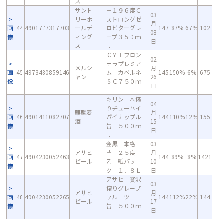
ス
サント
－１９６度Ｃ
03
リーホ
ストロングゼ
月
画
44
4901777317703
ールデ
ロビターグレ
147
87%
67%
102
08
像
ィング
ープ３５０ｍ
日
ス
ｌ
ＣＹＴフロン
02
テラプレミア
メルシ
月
画
45
4973480859146
ム カベルネ
145
150%
6%
675
ャン
26
像
ＳＣ７５０ｍ
日
ｌ
キリン 本搾
04
りチューハイ
麒麟麦
月
画
46
4901411082707
パイナップル
144
110%
12%
155
酒
15
像
缶 ５００ｍ
日
ｌ
金黒 本格
03
アサヒ
芋 ２５度
月
画
47
4904230052463
144
89%
8%
1421
ビール
乙 紙パッ
10
像
ク １．８Ｌ
日
アサヒ 贅沢
03
搾りグレープ
アサヒ
月
画
48
4904230052265
フルーツ
144
112%
22%
144
ビール
17
像
缶 ５００ｍ
日
ｌ