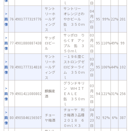
像
ｌ
日
サント
サントリー
04
リーホ
オレンジさわ
月
画
76
4901777319776
ールデ
やかビール
95
99%
22%
201
07
像
ィング
缶 ３５０ｍ
日
ス
ｌ
サッポロ り
03
サッポ
らくす アッ
月
画
77
4901880887438
ロビー
95
110%
49%
99
プル 缶 ３
31
像
ル
５０ｍｌ
日
サント
－１９６度Ｃ
03
リーホ
ストロングゼ
月
画
78
4901777314818
ールデ
ロビターライ
95
106%
44%
102
23
像
ィング
ム ３５０ｍ
日
ス
ｌ
グランドキリ
03
ン ＷＨＩＴ
麒麟麦
月
画
79
4901411080802
ＥＡＬＥ
94
121%
31%
256
酒
31
像
缶 ３５０ｍ
日
ｌ
チョーヤ 利
04
チョー
き梅酒３品種
月
画
80
4905846156507
92
92%
6%
387
ヤ梅酒
２０１８ ６
23
像
０ｍｌ×３
日
サント