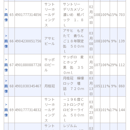
サント
サントリー
02
リーホ
デリカメゾン
月
画
65
4901777314856
ールデ
濃いめ 紙パ
108
100%
15%
703
16
像
ィング
ック １．８
日
ス
Ｌ
アサヒ もぎ
03
たて 青りん
アサヒ
月
画
66
4904230051756
ご１８年限定
108
100%
9%
139
ビール
08
像
缶 ５００ｍ
日
ｌ
サッポロ 麦
03
サッポ
とホップ
月
画
67
4901880887728
ロビー
107
106%
29%
112
黒 缶 ３５
20
像
ル
０ｍｌ
日
月桂冠 檸檬
03
ロック 壜
月
画
68
4901030345467
月桂冠
105
111%
9%
860
詰 ７２０ｍ
13
像
ｌ
日
サント
－１９６度Ｃ
03
リーホ
ストロングゼ
月
画
69
4901777314832
ールデ
ロビターライ
103
101%
17%
144
23
像
ィング
ム ５００ｍ
日
ス
ｌ
サント
レゾルム
03