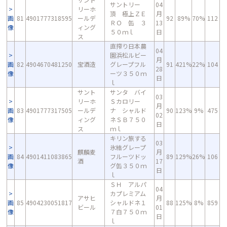
サントリー
04
リーホ
頂 極上ＺＥ
月
画
81
4901777318595
ールデ
92
89%
70%
112
ＲＯ 缶 ３
13
像
ィング
５０ｍｌ
日
ス
直搾り日本農
04
園浜松ルビー
月
画
82
4904670481250
宝酒造
グレープフル
91
421%
22%
104
28
像
ーツ３５０ｍ
日
ｌ
サント
サンタ バイ
03
リーホ
Ｓカロリー
月
画
83
4901777317505
ールデ
ナ シャルド
90
123%
9%
475
02
像
ィング
ネＳＢ７５０
日
ス
ｍｌ
キリン旅する
03
氷結グレープ
麒麟麦
月
画
84
4901411083865
フルーツドッ
89
129%
26%
106
酒
17
像
グ缶３５０ｍ
日
ｌ
ＳＨ アルパ
04
カプレミアム
アサヒ
月
画
85
4904230051817
シャルドネ１
88
125%
8%
859
ビール
01
像
７白７５０ｍ
日
ｌ