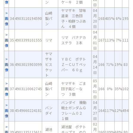
像
ン
ケ－キ ２個
日
ヤマザキ 甘味
04
山崎
道楽 三色団
月
画
34
4903110194590
製パ
168
405%
6%
195
子・柏餅つぶあ
20
像
ン
ん ４個
日
04
リマ バナナカ
月
画
35
4903399101555
リマ
167
113%
7%
111
ステラ ３本
01
像
日
ヤマ
04
ザキ
ＹＢＣ ポテト
月
画
36
4903015903099
ビス
Ｚ－ＣＵＴペッ
166
71%
19%
83
14
像
ケッ
パー ６０ｇ
日
ト
05
山崎
ヤマザキ ごま
月
画
37
4903110062745
製パ
団子風ど－な
166
0%
35%
102
01
像
ン
つ ３個
日
バンダイ 機動
04
バン
戦士ガンダムＧ
月
画
38
4549660224181
164
117%
12%
494
ダイ
フレ－ム０２
27
像
１個
日
02
湖池屋 ポテト
湖池
月
画
39
4901335115611
チップス のり
160
109%
68%
80