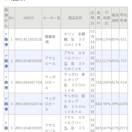
画
出
金
PI
像
販売
平均
No.
JANCD
メーカー名
商品名称
現
額
前週
か
店率
売価
日
PI
比
も
03
キリン 本麒
麒麟麦
月
画
1
4901411083520
麟 缶 ３５
894
116%
85%
631
酒
10
像
０ｍｌ×６
日
アサヒ スタ
03
アサヒ
イルフリー
月
画
2
4901004039088
821
111%
93%
757
ビール
生 缶 ３５
08
像
０ｍｌ×６
日
サッポロ 麦
02
サッポ
とホップ
月
画
3
4901880887704
ロビー
750
106%
91%
624
缶 ３５０ｍ
16
像
ル
ｌ×６
日
サッポロ 麦
02
サッポ
とホップ
月
画
4
4901880920074
ロビー
684
98%
39%
2476
缶 ３５０ｍ
17
像
ル
ｌ×６×４
日
アサヒ スタ
03
イルフリー
アサヒ
月
画
5
4901004039095
生 缶 ３５
605
107%
37%
2972
ビール
08