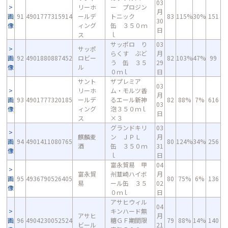
03
リーホ
ー プロジン
月
画
91
4901777315914
ールデ
トニック
83
115%
30%
151
30
像
ィング
缶 ３５０ｍ
日
ス
ｌ
サッポロ り
03
サッポ
らくす ぶど
月
画
92
4901880887452
ロビー
82
103%
47%
99
う 缶 ３５
29
像
ル
０ｍｌ
日
サント
ザプレミア
03
リーホ
ム・モルツ香
月
画
93
4901777320185
ールデ
るエール新神
82
88%
7%
616
03
像
ィング
泡３５０ｍｌ
日
ス
×３
グランドキリ
03
麒麟麦
ン ＪＰＬ
月
画
94
4901411080765
80
124%
34%
256
酒
缶 ３５０ｍ
31
像
ｌ
日
富永貿易 甲
04
富永貿
州韮崎ハイボ
月
画
95
4936790526405
80
75%
6%
136
易
ール缶 ３５
02
像
０ｍｌ
日
アサヒウィル
04
キンハード無
アサヒ
月
画
96
4904230052524
糖ＧＦ期間限
79
88%
14%
140
ビール
21