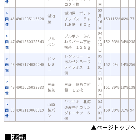
像
コ２４枚
日
02
湖池屋 ポテト
湖池
月
画
46
4901335115628
チップス うす
153
115%
46%
77
屋
16
像
しお味 ６０ｇ
日
04
ブルボン ふん
ブル
月
画
47
4901360328543
わりバーム宇治
152
93%
34%
238
ボン
13
像
抹茶 １２６ｇ
日
ドンレミー し
05
ドン
あわせとろーり
月
画
48
4907174080240
レミ
152
0%
14%
256
ティラミス １
01
像
ー
個
日
03
三幸
三幸 焼あご煎
月
画
49
4901626033983
151
89%
18%
138
製菓
餅 １２枚
03
像
日
ヤマザキ 北海
04
山崎
道産牛乳のリン
月
画
50
4903110060819
製パ
150
80%
31%
94
グド－ナツ ６
02
像
ン
個
日
▲ページトップへ
■酒類