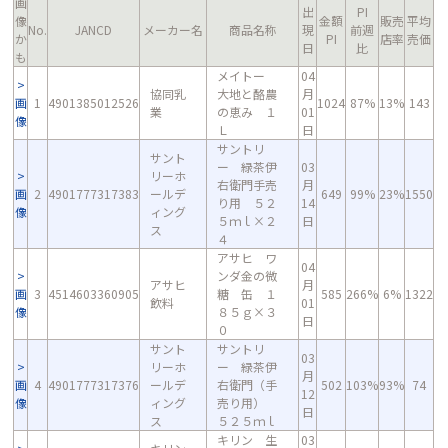
画
出
PI
像
金額
販売
平均
No.
JANCD
メーカー名
商品名称
現
前週
か
PI
店率
売価
日
比
も
メイトー
04
協同乳
大地と酪農
月
画
1
4901385012526
1024
87%
13%
143
業
の恵み １
01
像
Ｌ
日
サントリ
サント
ー 緑茶伊
03
リーホ
右衛門手売
月
画
2
4901777317383
ールデ
649
99%
23%
1550
り用 ５２
14
像
ィング
５ｍｌ×２
日
ス
４
アサヒ ワ
04
ンダ金の微
アサヒ
月
画
3
4514603360905
糖 缶 １
585
266%
6%
1322
飲料
01
像
８５ｇ×３
日
０
サント
サントリ
03
リーホ
ー 緑茶伊
月
画
4
4901777317376
ールデ
右衛門（手
502
103%
93%
74
12
像
ィング
売り用）
日
ス
５２５ｍｌ
キリン 生
03