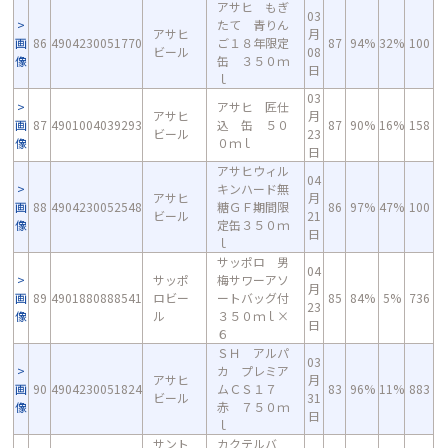
アサヒ もぎ
03
たて 青りん
アサヒ
月
画
86
4904230051770
ご１８年限定
87
94%
32%
100
ビール
08
像
缶 ３５０ｍ
日
ｌ
03
アサヒ 匠仕
アサヒ
月
画
87
4901004039293
込 缶 ５０
87
90%
16%
158
ビール
23
像
０ｍｌ
日
アサヒウィル
04
キンハード無
アサヒ
月
画
88
4904230052548
糖ＧＦ期間限
86
97%
47%
100
ビール
21
像
定缶３５０ｍ
日
ｌ
サッポロ 男
04
サッポ
梅サワーアソ
月
画
89
4901880888541
ロビー
ートバッグ付
85
84%
5%
736
23
像
ル
３５０ｍｌ×
日
６
ＳＨ アルパ
03
カ プレミア
アサヒ
月
画
90
4904230051824
ムＣＳ１７
83
96%
11%
883
ビール
31
像
赤 ７５０ｍ
日
ｌ
サント
カクテルバ