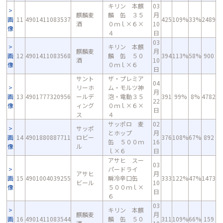
キリン 本麒
03
麒麟麦
麟 缶 ３５
月
画
11
4901411083537
425
109%
33%
2489
酒
０ｍｌ×６×
10
像
４
日
03
キリン 本麒
麒麟麦
月
画
12
4901411083568
麟 缶 ５０
394
113%
58%
900
酒
10
像
０ｍｌ×６
日
サント
ザ・プレミア
04
リーホ
ム・モルツ神
月
画
13
4901777320956
ールデ
泡・電動３５
391
99%
8%
4782
22
像
ィング
０ｍｌ×６×
日
ス
４
サッポロ 麦
02
サッポ
とホップ
月
画
14
4901880887711
ロビー
376
108%
67%
892
缶 ５００ｍ
16
像
ル
ｌ×６
日
アサヒ スー
03
パードライ
アサヒ
月
画
15
4901004039255
瞬冷辛口缶
333
122%
47%
1473
ビール
10
像
５００ｍｌ×
日
６
03
キリン 本麒
麒麟麦
月
画
16
4901411083544
麟 缶 ５０
311
109%
66%
159