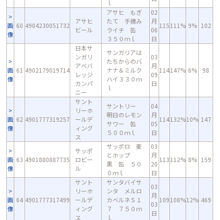
ｌ
アサヒ もぎ
02
アサヒ
たて 手摘み
月
画
60
4904230051732
115
111%
9%
102
ビール
ライチ 缶
06
像
３５０ｍｌ
日
日本サ
サンガリアは
ンガリ
03
たちからのバ
アベバ
月
画
61
4902179019714
ナナ＆ミルク
114
147%
6%
98
レッジ
09
像
ハイ３３０ｍ
カンパ
日
ｌ
ニー
サント
サントリー
04
リーホ
明日のレモン
月
画
62
4901777319257
ールデ
114
132%
10%
147
サワー 缶
05
像
ィング
５００ｍｌ
日
ス
サッポロ 麦
03
サッポ
とホップ
月
画
63
4901880887735
ロビー
113
112%
8%
159
黒 缶 ５０
20
像
ル
０ｍｌ
日
サント
サンタバイサ
03
リーホ
ンタ メルロ
月
画
64
4901777317499
ールデ
カベルネＳ１
109
108%
12%
469
03
像
ィング
７ ７５０ｍ
日
ス
ｌ