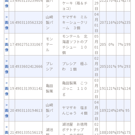
画
15
4903110239604
製パ
212
170%
11%
275
ケーキ（苺＆チ
29
像
ン
ョコ）
日
04
山崎
ヤマザキ ミル
月
画
16
4903110562320
製パ
キ－シュ－クリ
207
116%
10%
235
01
像
ン
－ム ３個
日
モンテール 北
05
モン
海道ソフトのプ
月
画
17
4902751331067
テー
205
0%
7%
199
チシュー １０
01
像
ル
個
日
02
プレ
プレシア 極ふ
月
画
18
4933602412666
205
101%
9%
293
シア
わ １個
28
像
日
03
亀田製菓 こつ
亀田
月
画
19
4901313931141
ぶっこ １１０
191
121%
31%
124
製菓
23
像
ｇ
日
04
山崎
ヤマザキ 塩ま
月
画
20
4903110194613
製パ
189
224%
24%
95
んじゅう ４個
28
像
ン
日
湖池屋 お徳用
02
湖池
ポテトチップ
月
画
21
4901335156119
188
108%
35%
175
屋
ス のり塩味
17