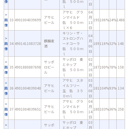
像
缶 ５００ｍ
日
ｌ
アサヒ グラ
04
アサヒ
ンマイルド
月
画
33
4901004039699
195
106%
24%
1486
ビール
缶 ５００ｍ
13
像
ｌ×６
日
キリン・ザ・
04
ストロングハ
麒麟麦
月
画
34
4901411083728
ードコーラ
189
116%
32%
148
酒
06
像
缶 ５００ｍ
日
ｌ
サッポロ 麦
02
サッポ
とホップ
月
画
35
4901880887698
ロビー
187
100%
78%
158
缶 ５００ｍ
16
像
ル
ｌ
日
アサヒ スタ
03
アサヒ
イルフリー
月
画
36
4901004039040
181
104%
93%
134
ビール
生 缶 ３５
08
像
０ｍｌ
日
アサヒ グラ
04
アサヒ
ンマイルド
月
画
37
4901004039651
180
103%
36%
258
ビール
缶 ５００ｍ
14
像
ｌ
日
サッポロ 麦
03
サッポ
とホップ
月