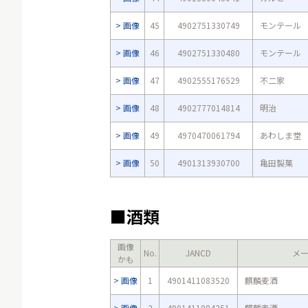
画像
45
4902751330749
モンテール
画像
46
4902751330480
モンテール
画像
47
4902555176529
不二家
画像
48
4902777014814
明治
画像
49
4970470061794
あわしま堂
画像
50
4901313930700
亀田製菓
■酒類
画像
No.
JANCD
メ
かも
画像
1
4901411083520
麒麟麦酒
画像
2
4901411084251
麒麟麦酒