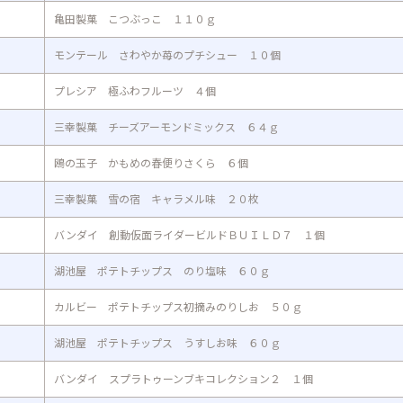
亀田製菓 こつぶっこ １１０ｇ
モンテール さわやか苺のプチシュー １０個
プレシア 極ふわフルーツ ４個
三幸製菓 チーズアーモンドミックス ６４ｇ
鴎の玉子 かもめの春便りさくら ６個
三幸製菓 雪の宿 キャラメル味 ２０枚
バンダイ 創動仮面ライダービルドＢＵＩＬＤ７ １個
湖池屋 ポテトチップス のり塩味 ６０ｇ
カルビー ポテトチップス初摘みのりしお ５０ｇ
湖池屋 ポテトチップス うすしお味 ６０ｇ
バンダイ スプラトゥーンブキコレクション２ １個