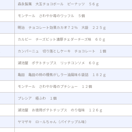
森永製菓 大玉チョコボール ピーナッツ ５６ｇ
モンテール さわやか苺のワッフル ５個
明治 チョコレート効果カカオ７２％ 大袋 ２２５ｇ
カルビー チーズビット濃厚チェダーチーズ味 ６０ｇ
ュ
カンパーニュ 切り落としケーキ チョコレート １個
湖池屋 ポテトチップス リッチコンソメ ６０ｇ
亀田 亀田の柿の種焦がしラー油風味６袋詰 １８２ｇ
モンテール さわやか苺のプチシュー １２個
プレシア 極ふわ １個
湖池屋 お徳用ポテトチップス のり塩味 １２６ｇ
ヤマザキ ロ－ルちゃん（パイナップル味）