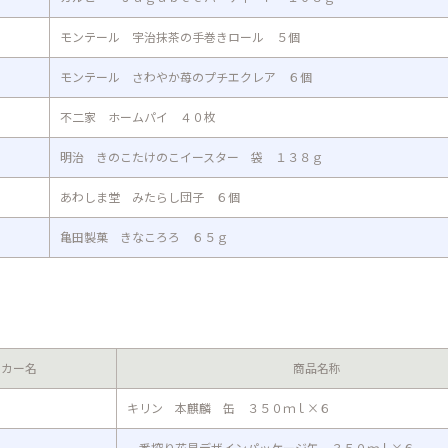
モンテール 宇治抹茶の手巻きロール ５個
モンテール さわやか苺のプチエクレア ６個
不二家 ホームパイ ４０枚
明治 きのこたけのこイースター 袋 １３８ｇ
あわしま堂 みたらし団子 ６個
亀田製菓 きなころろ ６５ｇ
ーカー名
商品名称
キリン 本麒麟 缶 ３５０ｍｌ×６
一番搾り花見デザインパッケージ缶 ３５０ｍｌ×６