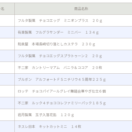
ー名
商品名称
フルタ製菓 チョコエッグ ミニオンプラス ２０ｇ
有楽製菓 フルグラサンダー ミニバー １３４ｇ
和泉屋 本場長崎切り落としカステラ ２３０ｇ
フルタ製菓 チョコエッグスプラトゥーン２ ２０ｇ
不二家 カントリーマアム バニラ＆ココア ２０枚
ブルボン アルフォートＦＳニチリウ４５周年２２５ｇ
ロッテ チョコパイアールグレイ舞踏会華やぎ仕立６個
不二家 ルック４チョココレファミリーパック１８５ｇ
岩月製菓 玉子入落花缶 １２０ｇ
ネスレ日本 キットカットミニ １４枚