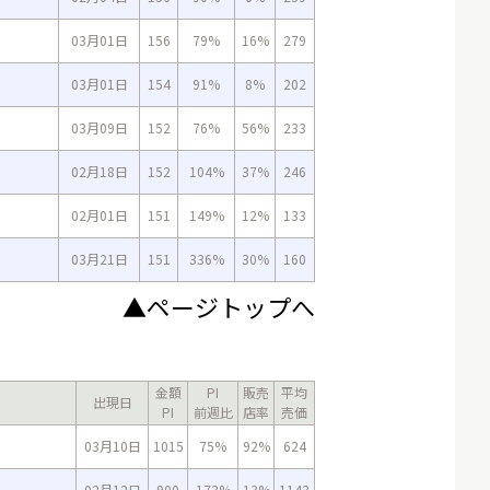
03月01日
156
79%
16%
279
03月01日
154
91%
8%
202
03月09日
152
76%
56%
233
02月18日
152
104%
37%
246
02月01日
151
149%
12%
133
03月21日
151
336%
30%
160
▲ページトップへ
金額
PI
販売
平均
出現日
PI
前週比
店率
売価
03月10日
1015
75%
92%
624
02月12日
900
173%
13%
1143