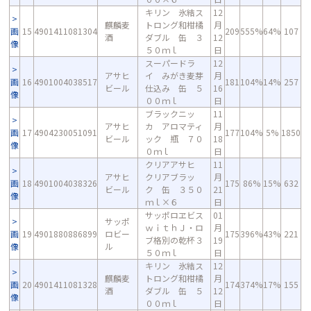
キリン 氷結ス
12
麒麟麦
トロング和柑橘
月
画
15
4901411081304
209
555%
64%
107
酒
ダブル 缶 ３
12
像
５０ｍｌ
日
スーパードラ
12
アサヒ
イ みがき麦芽
月
画
16
4901004038517
181
104%
14%
257
ビール
仕込み 缶 ５
16
像
００ｍｌ
日
ブラックニッ
11
アサヒ
カ アロマティ
月
画
17
4904230051091
177
104%
5%
1850
ビール
ック 瓶 ７０
18
像
０ｍｌ
日
クリアアサヒ
11
アサヒ
クリアブラッ
月
画
18
4901004038326
175
86%
15%
632
ビール
ク 缶 ３５０
21
像
ｍｌ×６
日
サッポロヱビス
01
サッポ
ｗｉｔｈＪ・ロ
月
画
19
4901880886899
ロビー
175
396%
43%
221
ブ格別の乾杯３
19
像
ル
５０ｍｌ
日
キリン 氷結ス
12
麒麟麦
トロング和柑橘
月
画
20
4901411081328
174
374%
17%
155
酒
ダブル 缶 ５
12
像
００ｍｌ
日