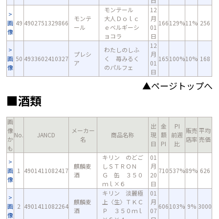
日
モンテール
12
モンテ
大人Ｄｏｌｃ
月
画
49
4902751329866
166
129%
11%
256
ール
ｅベルギーシ
01
像
ョコラ
日
12
わたしのしふ
プレシ
月
画
50
4933602410327
く 苺みるく
165
100%
10%
168
ア
01
像
のパルフェ
日
▲ページトップへ
■酒類
画
出
金
PI
像
メーカー
販売
平均
No.
JANCD
商品名称
現
額
前週
か
名
店率
売価
日
PI
比
も
キリン のどご
01
麒麟麦
しＳＴＲＯＮ
月
画
1
4901411082417
710
537%
89%
626
酒
Ｇ 缶 ３５０
20
像
ｍｌ×６
日
キリン 淡麗極
01
麒麟麦
上〈生〉ＴＫＣ
月
画
2
4901411082264
606
103%
9%
3000
酒
Ｐ ３５０ｍｌ
07
像