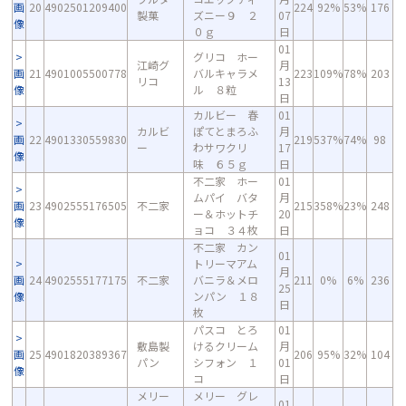
画
20
4902501209400
224
92%
53%
176
製菓
ズニー９ ２
07
像
０ｇ
日
01
グリコ ホー
江崎グ
月
画
21
4901005500778
バルキャラメ
223
109%
78%
203
リコ
13
像
ル ８粒
日
カルビー 春
01
カルビ
ぽてとまろふ
月
画
22
4901330559830
219
537%
74%
98
ー
わサワクリ
17
像
味 ６５ｇ
日
不二家 ホー
01
ムパイ バタ
月
画
23
4902555176505
不二家
215
358%
23%
248
ー＆ホットチ
20
像
ョコ ３４枚
日
不二家 カン
01
トリーマアム
月
画
24
4902555177175
不二家
バニラ＆メロ
211
0%
6%
236
25
像
ンパン １８
日
枚
パスコ とろ
01
敷島製
けるクリーム
月
画
25
4901820389367
206
95%
32%
104
パン
シフォン １
01
像
コ
日
メリー
メリー グレ
01