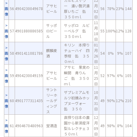
カルピスサワ
12
アサヒ
ー 濃い贅沢濃
月
画
56
4904230049678
56
78%
23%
144
ビール
厚いちご 缶
02
像
３５０ｍｌ
日
11
サッポ
サッポロ ルビ
月
画
57
4901880886585
ロビー
ーベルグ 缶
55
100%
12%
128
18
像
ル
３５０ｍｌ
日
キリン 本搾り
01
麒麟麦
チューハイ 四
月
画
58
4901411081786
54
0%
9%
107
酒
季柑 缶 ３５
26
像
０ｍｌ
日
アサヒ 果実の
11
アサヒ
瞬間 青りん
月
画
59
4904230049159
52
97%
6%
105
ビール
ご 缶 ３５０
25
像
ｍｌ
日
サント
ザプレミアムモ
10
リーホ
ルツ初摘みホッ
月
画
60
4901777311435
ールデ
49
90%
12%
210
プヌーヴォー
31
像
ィング
缶 ３５０
日
ス
直搾り日本の農
12
園から新潟産洋
月
画
61
4904670480963
宝酒造
49
98%
8%
104
梨ルレクチェ３
09
像
５０ｍｌ
日