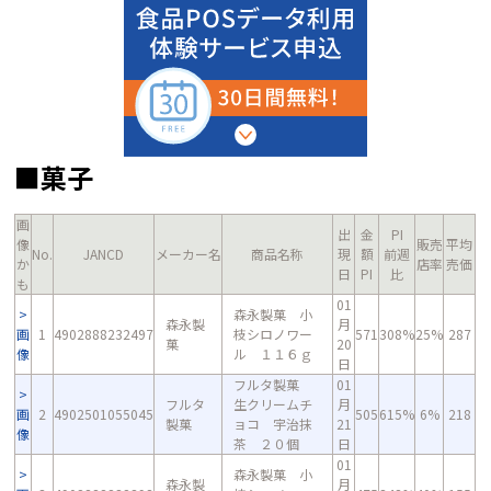
■菓子
画
出
金
PI
像
販売
平均
No.
JANCD
メーカー名
商品名称
現
額
前週
か
店率
売価
日
PI
比
も
01
森永製菓 小
森永製
月
画
1
4902888232497
枝シロノワー
571
308%
25%
287
菓
20
像
ル １１６ｇ
日
フルタ製菓
01
フルタ
生クリームチ
月
画
2
4902501055045
505
615%
6%
218
製菓
ョコ 宇治抹
21
像
茶 ２０個
日
01
森永製菓 小
森永製
月