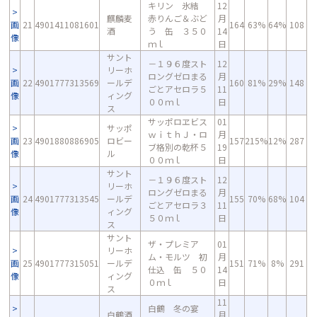
キリン 氷結
12
麒麟麦
赤りんご＆ぶど
月
画
21
4901411081601
164
63%
64%
108
酒
う 缶 ３５０
14
像
ｍｌ
日
サント
－１９６度スト
12
リーホ
ロングゼロまる
月
画
22
4901777313569
ールデ
160
81%
29%
148
ごとアセロラ５
11
像
ィング
００ｍｌ
日
ス
サッポロヱビス
01
サッポ
ｗｉｔｈＪ・ロ
月
画
23
4901880886905
ロビー
157
215%
12%
287
ブ格別の乾杯５
19
像
ル
００ｍｌ
日
サント
－１９６度スト
12
リーホ
ロングゼロまる
月
画
24
4901777313545
ールデ
155
70%
68%
104
ごとアセロラ３
11
像
ィング
５０ｍｌ
日
ス
サント
ザ・プレミア
01
リーホ
ム・モルツ 初
月
画
25
4901777315051
ールデ
151
71%
8%
291
仕込 缶 ５０
14
像
ィング
０ｍｌ
日
ス
11
白鶴 冬の宴
白鶴酒
月