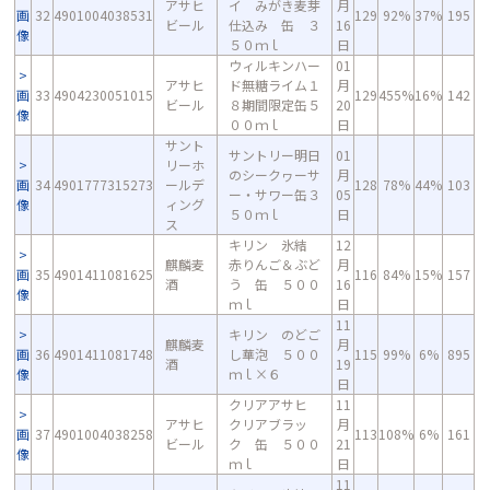
アサヒ
イ みがき麦芽
月
画
32
4901004038531
129
92%
37%
195
ビール
仕込み 缶 ３
16
像
５０ｍｌ
日
ウィルキンハー
01
アサヒ
ド無糖ライム１
月
画
33
4904230051015
129
455%
16%
142
ビール
８期間限定缶５
20
像
００ｍｌ
日
サント
サントリー明日
01
リーホ
のシークヮーサ
月
画
34
4901777315273
ールデ
128
78%
44%
103
ー・サワー缶３
05
像
ィング
５０ｍｌ
日
ス
キリン 氷結
12
麒麟麦
赤りんご＆ぶど
月
画
35
4901411081625
116
84%
15%
157
酒
う 缶 ５００
16
像
ｍｌ
日
11
キリン のどご
麒麟麦
月
画
36
4901411081748
し華泡 ５００
115
99%
6%
895
酒
19
像
ｍｌ×６
日
クリアアサヒ
11
アサヒ
クリアブラッ
月
画
37
4901004038258
113
108%
6%
161
ビール
ク 缶 ５００
21
像
ｍｌ
日
11