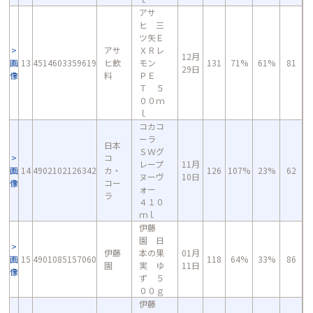
アサ
ヒ 三
ツ矢Ｅ
アサ
ＸＲレ
12月
画
13
4514603359619
ヒ飲
モン
131
71%
61%
81
29日
像
料
ＰＥ
Ｔ ５
００ｍ
ｌ
コカコ
ーラ
日本
ＳＷグ
コ
レープ
11月
画
14
4902102126342
カ・
126
107%
23%
62
ヌーヴ
10日
像
コー
ォー
ラ
４１０
ｍｌ
伊藤
園 日
伊藤
本の果
01月
画
15
4901085157060
118
64%
33%
86
園
実 ゆ
11日
像
ず ５
００ｇ
伊藤