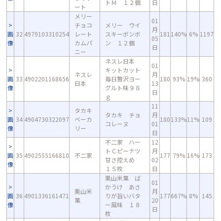
トＭ １２個
日
ート
メリー
01
チョコ
メリー ウイ
月
画
32
4979103310254
レート
スキーボンボ
181
140%
6%
1197
05
像
カムパ
ン １２個
日
ニー
ネスレ日本
01
キットカット
ネスレ
月
画
33
4902201168656
毎日贅沢ヨー
180
93%
19%
360
日本
13
像
グルト味９８
日
ｇ
11
タカキ
タカキ チョ
月
画
34
4904730322097
ベーカ
180
133%
11%
109
コレーヌ
01
像
リー
日
不二家 ハー
12
トＣピーナツ
月
画
35
4902555166810
不二家
177
79%
16%
173
甘さ控えめ
02
像
１５枚
日
栗山米菓 ば
01
かうけ あさ
栗山米
月
画
36
4901336161471
りが旨いバタ
177
667%
8%
145
菓
20
像
ー風味 １８
日
枚