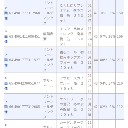
サント
こくしぼりプレ
01
リーホ
ミアム 華やぎ
月
画
62
4901777312968
ールデ
47
0%
6%
150
苺 缶 ３５０
26
像
ィング
ｍｌ
日
ス
キリン 氷結ス
11
麒麟麦
トロング 南高
月
画
63
4901411080451
45
97%
26%
109
酒
梅 缶 ３５０
24
像
ｍｌ
日
サント
香るエール 初
11
リーホ
摘みホップヌー
月
画
64
4901777311527
ールデ
44
80%
8%
213
ヴォー 缶 ３
11
像
ィング
５０ｍｌ
日
ス
01
アサヒ スカイ
アサヒ
月
画
65
4904230051077
ブルー 瓶 ２
43
94%
14%
210
ビール
05
像
７５ｍｌ
日
サント
サントリー 京
11
リーホ
の贅沢 冬の氷
月
画
66
4901777312685
ールデ
42
82%
8%
112
点貯蔵 缶 ３
03
像
ィング
５０ｍｌ
日
ス
シードルヌーヴ
11
アサヒ
ォ スパークリ
月