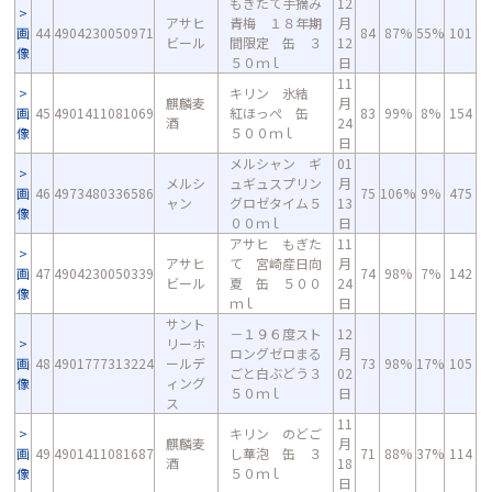
もぎたて手摘み
12
アサヒ
青梅 １８年期
月
画
44
4904230050971
84
87%
55%
101
ビール
間限定 缶 ３
12
像
５０ｍｌ
日
11
キリン 氷結
麒麟麦
月
画
45
4901411081069
紅ほっぺ 缶
83
99%
8%
154
酒
24
像
５００ｍｌ
日
メルシャン ギ
01
メルシ
ュギュスプリン
月
画
46
4973480336586
75
106%
9%
475
ャン
グロゼタイム５
13
像
００ｍｌ
日
アサヒ もぎた
11
アサヒ
て 宮崎産日向
月
画
47
4904230050339
74
98%
7%
142
ビール
夏 缶 ５００
24
像
ｍｌ
日
サント
－１９６度スト
12
リーホ
ロングゼロまる
月
画
48
4901777313224
ールデ
73
98%
17%
105
ごと白ぶどう３
02
像
ィング
５０ｍｌ
日
ス
11
キリン のどご
麒麟麦
月
画
49
4901411081687
し華泡 缶 ３
71
88%
37%
114
酒
18
像
５０ｍｌ
日