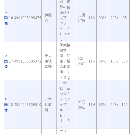
園 伝
承の健
康茶そ
伊藤
11月
画
16
4901085195475
ば茶
116
93%
29%
85
園
17日
像
ペッ
ト ５
００ｍ
ｌ
榮太樓
總本
榮太
鋪 和
12月
画
17
4901060695372
樓總
菓子屋
116
86%
10%
994
23日
像
本鋪
のあま
酒 ７
７０ｇ
アサ
ヒ 三
ツ矢Ｅ
アサ
ＸＲア
01月
画
18
4514603359510
ヒ飲
ップ
114
63%
26%
125
06日
像
料
ル Ｐ
ＥＴ
１．５
Ｌ
アサ