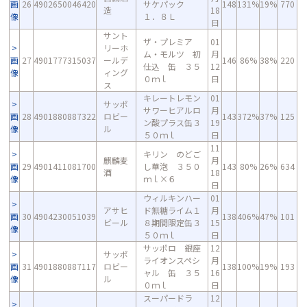
画
26
4902650046420
サケパック
148
131%
19%
770
造
18
像
１．８Ｌ
日
サント
ザ・プレミア
01
リーホ
ム・モルツ 初
月
画
27
4901777315037
ールデ
146
86%
38%
220
仕込 缶 ３５
12
像
ィング
０ｍｌ
日
ス
キレートレモン
01
サッポ
サワーヒアルロ
月
画
28
4901880887322
ロビー
143
372%
37%
125
ン酸プラス缶３
19
像
ル
５０ｍｌ
日
11
キリン のどご
麒麟麦
月
画
29
4901411081700
し華泡 ３５０
143
80%
26%
634
酒
18
像
ｍｌ×６
日
ウィルキンハー
01
アサヒ
ド無糖ライム１
月
画
30
4904230051039
138
406%
47%
101
ビール
８期間限定缶３
15
像
５０ｍｌ
日
サッポロ 銀座
12
サッポ
ライオンスペシ
月
画
31
4901880887117
ロビー
138
100%
19%
193
ャル 缶 ３５
16
像
ル
０ｍｌ
日
スーパードラ
12