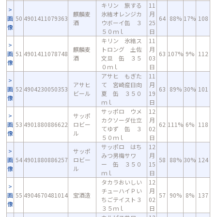
キリン 旅する
11
麒麟麦
氷結オレンジカ
月
画
50
4901411079363
64
88%
17%
108
酒
ウボーイ缶 ３
25
像
５０ｍｌ
日
キリン 氷結ス
11
麒麟麦
トロング 土佐
月
画
51
4901411078748
63
107%
9%
112
酒
文旦 缶 ３５
03
像
０ｍｌ
日
アサヒ もぎた
11
アサヒ
て 宮崎産日向
月
画
52
4904230050353
63
89%
30%
101
ビール
夏 缶 ３５０
19
像
ｍｌ
日
サッポロ ウメ
12
サッポ
カクソーダ仕立
月
画
53
4901880886622
ロビー
62
111%
6%
118
てゆず 缶 ３
02
像
ル
５０ｍｌ
日
サッポロ はち
12
サッポ
みつ男梅サワ
月
画
54
4901880886257
ロビー
58
88%
30%
124
ー 缶 ３５０
15
像
ル
ｍｌ
日
タカラおいしい
12
チューハイＰい
月
画
55
4904670481014
宝酒造
57
90%
8%
137
ちごテイスト３
02
像
３５ｍｌ
日