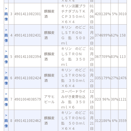
×６×４
日
キリン淡麗プラ
01
麒麟麦
チナダブルＴＫ
月
画
3
4901411082301
420
128%
5%
3010
酒
ＣＰ３５０ｍｌ
06
像
×６×４
日
キリン のどご
01
麒麟麦
しＳＴＲＯＮ
月
画
4
4901411082431
374
699%
62%
158
酒
Ｇ 缶 ５００
20
像
ｍｌ
日
キリン のどご
01
麒麟麦
しＳＴＲＯＮ
月
画
5
4901411082394
367
709%
83%
113
酒
Ｇ 缶 ３５０
20
像
ｍｌ
日
キリン のどご
01
麒麟麦
しＳＴＲＯＮＧ
月
画
6
4901411082424
335
179%
27%
2476
酒
缶 ３５０ｍｌ
21
像
×６×４
日
スーパードライ
12
アサヒ
みがき麦芽仕込
月
画
7
4901004038579
323
96%
30%
1121
ビール
み 缶 ３５０
16
像
ｍｌ×６
日
キリン のどご
01
麒麟麦
しＳＴＲＯＮＧ
月
画
8
4901411082462
312
186%
6%
3559
酒
缶 ５００ｍｌ
21
像
×６×４
日