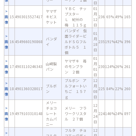
日
ＹＢＣ チッ
01
ヤマザ
プスター
月
画
15
4903015527417
キビス
236
65%
49%
165
Ｌ 紀州の
12
像
ケット
梅 １１５ｇ
日
バンダイ 仮
01
面ライダービ
バンダ
月
画
16
4549660190868
ルドＳＧフル
235
191%
42%
396
イ
18
像
ボトル５ １
日
個
01
ヤマザキ 苺
山崎製
月
画
17
4903110246343
のモンブラ
230
124%
26%
261
パン
01
像
ン ２個
日
ブルボン ア
12
ブルボ
ルフォートい
月
画
18
4901360328017
225
84%
22%
260
ン
ちご １５７
08
像
ｇ
日
メリー
12
チョコ
メリー フラ
月
画
19
4979103310148
レート
ワークリスタ
224
146%
24%
897
24
像
カムパ
ル ２７個
日
ニー
フルタ チョ
12
フルタ
コエッグディ
月