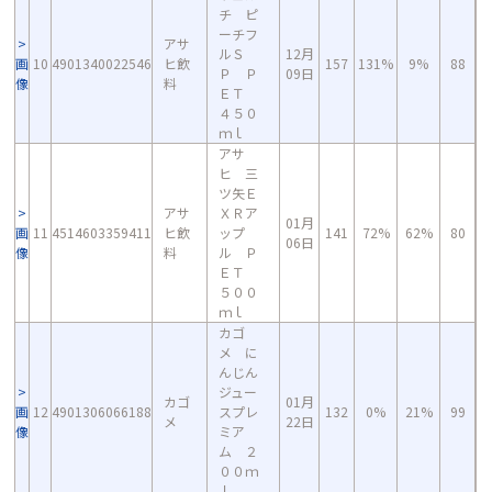
チ ピ
ーチフ
アサ
ルＳ
12月
画
10
4901340022546
ヒ飲
157
131%
9%
88
Ｐ Ｐ
09日
像
料
ＥＴ
４５０
ｍｌ
アサ
ヒ 三
ツ矢Ｅ
アサ
ＸＲア
01月
画
11
4514603359411
ヒ飲
ップ
141
72%
62%
80
06日
像
料
ル Ｐ
ＥＴ
５００
ｍｌ
カゴ
メ に
んじん
ジュー
カゴ
01月
画
12
4901306066188
スプレ
132
0%
21%
99
メ
22日
像
ミア
ム ２
００ｍ
ｌ