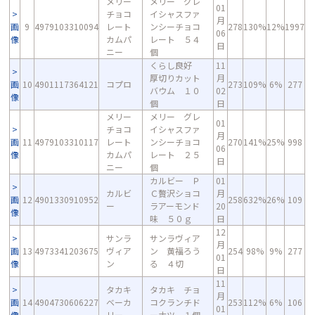
メリー
メリー グレ
01
チョコ
イシャスファ
月
画
9
4979103310094
レート
ンシーチョコ
278
130%
12%
1997
06
像
カムパ
レート ５４
日
ニー
個
くらし良好
11
厚切りカット
月
画
10
4901117364121
コプロ
273
109%
6%
277
バウム １０
02
像
個
日
メリー
メリー グレ
01
チョコ
イシャスファ
月
画
11
4979103310117
レート
ンシーチョコ
270
141%
25%
998
06
像
カムパ
レート ２５
日
ニー
個
カルビー Ｐ
01
カルビ
Ｃ贅沢ショコ
月
画
12
4901330910952
258
632%
26%
109
ー
ラアーモンド
20
像
味 ５０ｇ
日
12
サンラ
サンラヴィア
月
画
13
4973341203675
ヴィア
ン 黄福ろう
254
98%
9%
277
01
像
ン
る ４切
日
11
タカキ
タカキ チョ
月
画
14
4904730606227
ベーカ
コクランチド
253
112%
6%
106
01
像
リー
ーナツ １個