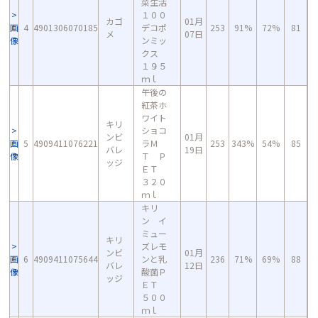
菜生活
１００
カゴ
01月
画
4
4901306070185
デコポ
253
91%
72%
81
メ
07日
像
ンミッ
クス
１９５
ｍｌ
午後の
紅茶ホ
ワイト
キリ
ショコ
ンビ
01月
画
5
4909411076221
ラＭ
253
343%
54%
85
バレ
19日
像
Ｔ Ｐ
ッジ
ＥＴ
３２０
ｍｌ
キリ
ン イ
ミュー
キリ
ズレモ
ンビ
01月
画
6
4909411075644
ンと乳
236
71%
69%
88
バレ
12日
像
酸菌Ｐ
ッジ
ＥＴ
５００
ｍｌ