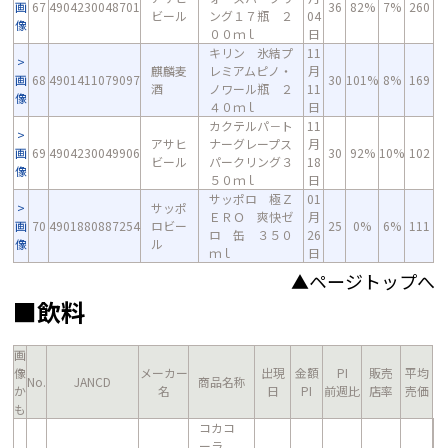
画
67
4904230048701
36
82%
7%
260
ビール
ング１７瓶 ２
04
像
００ｍｌ
日
キリン 氷結プ
11
麒麟麦
レミアムピノ・
月
画
68
4901411079097
30
101%
8%
169
酒
ノワール瓶 ２
11
像
４０ｍｌ
日
カクテルパ－ト
11
アサヒ
ナーグレープス
月
画
69
4904230049906
30
92%
10%
102
ビール
パークリング３
18
像
５０ｍｌ
日
サッポロ 極Ｚ
01
サッポ
ＥＲＯ 爽快ゼ
月
画
70
4901880887254
ロビー
25
0%
6%
111
ロ 缶 ３５０
26
像
ル
ｍｌ
日
▲ページトップへ
■飲料
画
像
メーカー
出現
金額
PI
販売
平均
No.
JANCD
商品名称
か
名
日
PI
前週比
店率
売価
も
コカコ
ーラ