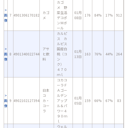
カゴ
メ 野
カゴ
菜生活
01月
画
7
4901306170182
176
84%
17%
912
メ
デコポ
08日
像
ンＭボ
ール
カルピ
ス カ
ルピス
アサ
国産白
01月
画
8
4901340022744
ヒ飲
桃（コ
163
76%
44%
264
13日
像
料
ン
ク）
４７０
ｍｌ
コカコ
ーラＦ
日本
Ａゴー
コ
ルデン
01月
画
9
4902102127394
カ・
アップ
159
66%
67%
83
05日
像
コー
ル＆パ
ラ
ワー４
９０ｍ
ｌ
ウェル