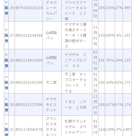
チョコ
イシャスファ
月
画
26
4979103310124
レート
ンシーチョコ
205
150%
27%
499
06
像
カムパ
レート １２
日
ニー
個
ヤマザキ３種
11
の焼きチ－ズ
山崎製
月
画
27
4903110244288
ケ－キ（３種
193
109%
6%
101
パン
01
像
類の欧州チ－
日
ズ
01
ヤマザキ ミ
山崎製
月
画
28
4903110051800
ニアップルパ
191
95%
24%
133
パン
01
像
イ ４コ
日
不二家 チッ
01
プスターチョ
月
画
29
4902555165356
不二家
190
64%
62%
175
コレート ７
12
像
０ｇ
日
12
ヤマザ
ＹＢＣ ノア
月
画
30
4903015127006
キビス
188
107%
57%
174
ール １８枚
02
像
ケット
日
グラン
札幌グランド
01
ビスタ
ホテル スペ
月
画
31
4951170841978
ホテル
184
129%
5%
1497
シャルアソー
10
像
＆リゾ