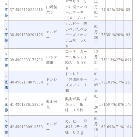
ヤマザキ ５
11
山崎製
つに切ったロ
月
画
37
4903110244516
177
94%
33%
85
パン
－ルケ－キ
01
像
（メ－プル）
日
カルビー 赤
01
いベジたべる
カルビ
月
画
38
4901330201128
チーズフォン
176
381%
20%
93
ー
20
像
デュ味 ５０
日
ｇ
ロッテ ガー
12
ロッテ
ナミルク１１
月
画
39
4903333173730
175
113%
27%
897
商事
箱入 ５５０
31
像
ｇ
日
ドンレミー
01
ドンレ
半熟濃厚チー
月
画
40
4907174079084
173
103%
17%
219
ミー
ズスフレ １
05
像
個
日
01
栗山米菓 ば
栗山米
月
画
41
4901336159904
かうけ 梅
171
597%
10%
146
菓
20
像
味 １８枚
日
01
カルビー 堅
カルビ
月
画
42
4901330910563
あげポテト梅
169
69%
71%
104
ー
10
像
味 ６０ｇ
日