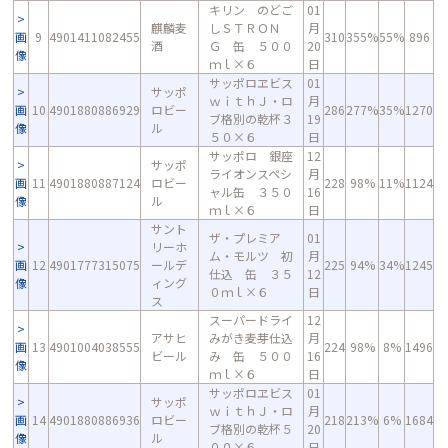
キリン のどご
01
麒麟麦
しＳＴＲＯＮ
月
画
9
4901411082455
310
355%
55%
896
酒
Ｇ 缶 ５００
20
像
ｍｌ×６
日
サッポロヱビス
01
サッポ
ｗｉｔｈＪ・ロ
月
画
10
4901880886929
ロビー
286
277%
35%
1270
ブ格別の乾杯３
19
像
ル
５０×６
日
サッポロ 銀座
12
サッポ
ライオンスペシ
月
画
11
4901880887124
ロビー
228
98%
11%
1124
ャル缶 ３５０
16
像
ル
ｍｌ×６
日
サント
ザ・プレミア
01
リーホ
ム・モルツ 初
月
画
12
4901777315075
ールデ
225
94%
34%
1245
仕込 缶 ３５
12
像
ィング
０ｍｌ×６
日
ス
スーパードライ
12
アサヒ
みがき麦芽仕込
月
画
13
4901004038555
224
98%
8%
1496
ビール
み 缶 ５００
16
像
ｍｌ×６
日
サッポロヱビス
01
サッポ
ｗｉｔｈＪ・ロ
月
画
14
4901880886936
ロビー
218
213%
6%
1684
ブ格別の乾杯５
20
像
ル
００×６
日