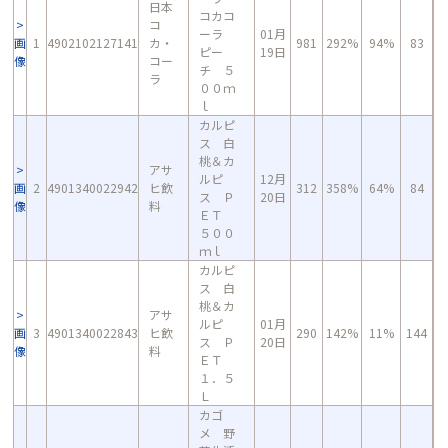
日本
コカコ
コ
ーラ
01月
画
1
4902102127141
カ・
981
292%
94%
83
ピー
19日
像
コー
チ ５
ラ
００ｍ
ｌ
カルピ
ス 白
桃＆カ
アサ
ルピ
12月
画
2
4901340022942
ヒ飲
312
358%
64%
84
ス Ｐ
20日
像
料
ＥＴ
５００
ｍｌ
カルピ
ス 白
桃＆カ
アサ
ルピ
01月
画
3
4901340022843
ヒ飲
290
142%
11%
144
ス Ｐ
20日
像
料
ＥＴ
１．５
Ｌ
カゴ
メ 野