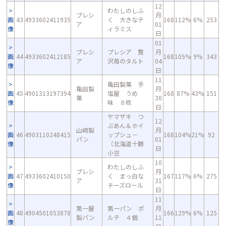
12
わたしのしふ
プレシ
月
画
43
4933602411935
く 大きなテ
168
112%
6%
253
ア
01
像
ィラミス
日
01
プレシ
プレシア 贅
月
画
44
4933602412185
168
105%
9%
343
ア
沢苺のタルト
04
像
日
11
亀田製菓 手
亀田製
月
画
45
4901313197394
塩屋 うめ
168
87%
43%
151
菓
30
像
味 ８枚
日
ヤマザキ つ
12
ぶあん＆ホイ
山崎製
月
画
46
4903110248415
ップシュ－
168
104%
21%
92
パン
01
像
（北海道十勝
日
小豆
10
わたしのしふ
プレシ
月
画
47
4933602410150
く まっ白な
167
117%
6%
275
ア
31
像
チーズロール
日
11
第一屋
第一パン ポ
月
画
48
4904501053878
166
129%
6%
125
製パン
ルテ ４個
11
像