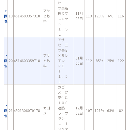
ヒ 三
ツ矢新
アサ
搾りマ
11月
画
19
4514603357318
ヒ飲
113
128%
6%
116
スカッ
03日
像
料
ト
１．５
Ｌ
アサ
ヒ 三
ツ矢Ｅ
アサ
ＸＲレ
01月
画
20
4514603359718
ヒ飲
モン
112
85%
25%
122
06日
像
料
ＰＥ
Ｔ
１．５
Ｌ
カゴ
メ 野
菜生活
１００
カゴ
追熟
12月
画
21
4901306070178
107
101%
63%
82
メ
ラ・フ
02日
像
ラン
ス １
９５ｍ