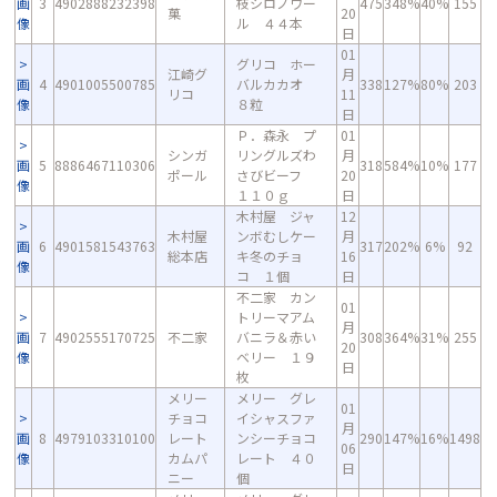
画
3
4902888232398
枝シロノワー
475
348%
40%
155
菓
20
像
ル ４４本
日
01
グリコ ホー
江崎グ
月
画
4
4901005500785
バルカカオ
338
127%
80%
203
リコ
11
像
８粒
日
Ｐ．森永 プ
01
シンガ
リングルズわ
月
画
5
8886467110306
318
584%
10%
177
ポール
さびビーフ
20
像
１１０ｇ
日
木村屋 ジャ
12
木村屋
ンボむしケー
月
画
6
4901581543763
317
202%
6%
92
総本店
キ冬のチョ
16
像
コ １個
日
不二家 カン
01
トリーマアム
月
画
7
4902555170725
不二家
バニラ＆赤い
308
364%
31%
255
20
像
ベリー １９
日
枚
メリー
メリー グレ
01
チョコ
イシャスファ
月
画
8
4979103310100
レート
ンシーチョコ
290
147%
16%
1498
06
像
カムパ
レート ４０
日
ニー
個