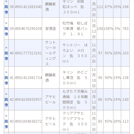
キリン 氷結
麒麟麦
月
画
38
4901411081045
紅ほっぺ 缶
111
87%
35%
108
酒
25
像
３５０ｍｌ
日
11
松竹梅 初しぼ
月
画
39
4904670290258
宝酒造
り新酒 紙パッ
106
108%
5%
783
12
像
ク １．８Ｌ
日
サント
サントリー ほ
11
リーホ
ろよい メロ
月
画
40
4901777313101
ールデ
97
95%
20%
103
ン 缶 ３５０
21
像
ィング
ｍｌ
日
ス
11
キリン のどご
麒麟麦
月
画
41
4901411081724
し華泡 缶 ５
90
90%
19%
158
酒
18
像
００ｍｌ
日
もぎたて手摘み
12
アサヒ
青梅 １８年期
月
画
42
4904230050957
86
93%
19%
143
ビール
間限定 缶 ５
12
像
００ｍｌ
日
クリアアサヒ
11
アサヒ
クリアブラッ
月
画
43
4901004038272
85
95%
20%
113
ビール
ク 缶 ３５０
21
像
ｍｌ
日