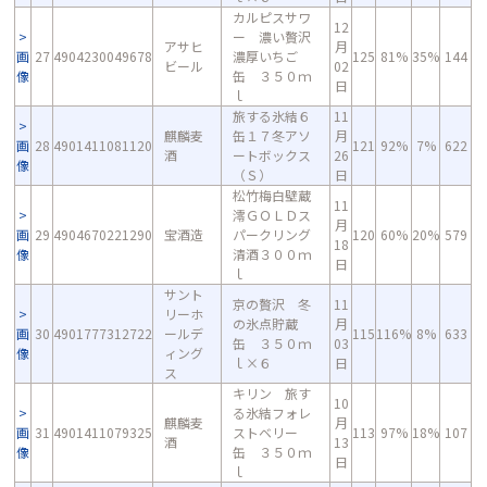
カルピスサワ
12
ー 濃い贅沢
アサヒ
月
画
27
4904230049678
濃厚いちご
125
81%
35%
144
ビール
02
像
缶 ３５０ｍ
日
ｌ
旅する氷結６
11
麒麟麦
缶１７冬アソ
月
画
28
4901411081120
121
92%
7%
622
酒
ートボックス
26
像
（Ｓ）
日
松竹梅白壁蔵
11
澪ＧＯＬＤス
月
画
29
4904670221290
宝酒造
パークリング
120
60%
20%
579
18
像
清酒３００ｍ
日
ｌ
サント
京の贅沢 冬
11
リーホ
の氷点貯蔵
月
画
30
4901777312722
ールデ
115
116%
8%
633
缶 ３５０ｍ
03
像
ィング
ｌ×６
日
ス
キリン 旅す
10
る氷結フォレ
麒麟麦
月
画
31
4901411079325
ストベリー
113
97%
18%
107
酒
13
像
缶 ３５０ｍ
日
ｌ