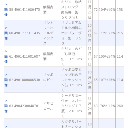
キリン 氷結
11
麒麟麦
ストロング
月
画
59
4901411080475
72
104%
10%
158
酒
南高梅 缶
25
像
５００ｍｌ
日
サント
ザプレミアム
10
リーホ
モルツ初摘み
月
画
60
4901777311435
ールデ
ホップヌーヴ
67
77%
21%
215
31
像
ィング
ォー缶 ３５
日
ス
０
キリン のど
11
麒麟麦
ごし華泡
月
画
61
4901411081687
67
100%
54%
114
酒
缶 ３５０ｍ
18
像
ｌ
日
サッポロ麦と
10
サッポ
ホップ彩のモ
月
画
62
4901880886530
ロビー
ルトセッショ
65
107%
26%
114
24
像
ル
ン缶３５０ｍ
日
ｌ
シードルヌー
11
ヴォ スパー
アサヒ
月
画
63
4904230048701
クリング１７
63
76%
12%
260
ビール
04
像
瓶 ２００ｍ
日
ｌ
カクテルパ－
10
トナーカシス