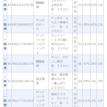
ストロング
麒麟麦
月
画
43
4901411078748
土佐文旦
93
135%
15%
110
酒
03
像
缶 ３５０ｍ
日
ｌ
サッポロ は
12
サッポ
ちみつ男梅サ
月
画
44
4901880886257
ロビー
93
88%
42%
126
ワー 缶 ３
15
像
ル
５０ｍｌ
日
サント
サントリー
10
リーホ
－１９６度Ｃ
月
画
45
4901777309487
ールデ
冬のみかん
92
156%
5%
104
12
像
ィング
缶 ３５０ｍ
日
ス
ｌ
キリン のど
11
麒麟麦
ごし華泡
月
画
46
4901411081724
88
97%
28%
160
酒
缶 ５００ｍ
18
像
ｌ
日
菊水 新米新
11
菊水酒
酒ふなぐち
月
画
47
4930391140718
84
89%
6%
299
造
一番しぼり
22
像
２００ｍｌ
日
サント
東京クラフ
10
リーホ
ト ヴァイツ
月
画
48
4901777312654
ールデ
83
111%
6%
219
ェン 缶 ３
28
像
ィング
５０ｍｌ
日