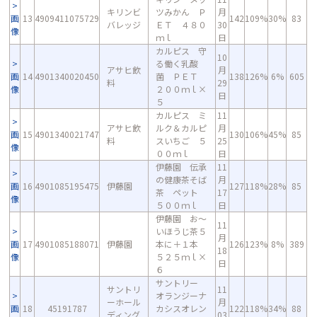
キリンビ
ツみかん Ｐ
月
画
13
4909411075729
142
109%
30%
83
バレッジ
ＥＴ ４８０
30
像
ｍｌ
日
カルピス 守
10
る働く乳酸
アサヒ飲
月
画
14
4901340020450
菌 ＰＥＴ
138
126%
6%
605
料
29
像
２００ｍｌ×
日
５
カルピス ミ
11
アサヒ飲
ルク＆カルピ
月
画
15
4901340021747
130
106%
45%
85
料
スいちご ５
25
像
００ｍｌ
日
伊藤園 伝承
11
の健康茶そば
月
画
16
4901085195475
伊藤園
127
118%
28%
85
茶 ペット
17
像
５００ｍｌ
日
伊藤園 お～
11
いほうじ茶５
月
画
17
4901085188071
伊藤園
本に＋１本
126
123%
8%
389
18
像
５２５ｍｌ×
日
６
サントリー
サントリ
11
オランジーナ
ーホール
月
画
18
45191787
カシスオレン
122
118%
34%
88
ディング
03