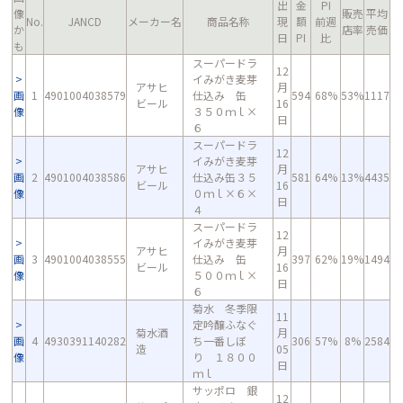
出
金
PI
像
販売
平均
No.
JANCD
メーカー名
商品名称
現
額
前週
か
店率
売価
日
PI
比
も
スーパードラ
12
イみがき麦芽
アサヒ
月
画
1
4901004038579
仕込み 缶
594
68%
53%
1117
ビール
16
像
３５０ｍｌ×
日
６
スーパードラ
12
イみがき麦芽
アサヒ
月
画
2
4901004038586
仕込み缶３５
581
64%
13%
4435
ビール
16
像
０ｍｌ×６×
日
４
スーパードラ
12
イみがき麦芽
アサヒ
月
画
3
4901004038555
仕込み 缶
397
62%
19%
1494
ビール
16
像
５００ｍｌ×
日
６
菊水 冬季限
11
定吟醸ふなぐ
菊水酒
月
画
4
4930391140282
ち一番しぼ
306
57%
8%
2584
造
05
像
り １８００
日
ｍｌ
サッポロ 銀
12