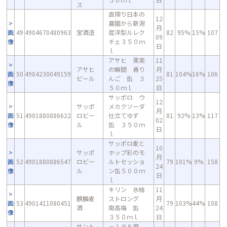
ス
直搾り日本の
12
農園から新潟
月
画
49
4904670480963
宝酒造
産洋梨ルレク
82
95%
15%
107
09
像
チェ３５０ｍ
日
ｌ
アサヒ 果実
11
アサヒ
の瞬間 青り
月
画
50
4904230049159
81
104%
16%
106
ビール
んご 缶 ３
25
像
５０ｍｌ
日
サッポロ ウ
12
サッポ
メカクソーダ
月
画
51
4901880886622
ロビー
仕立てゆず
81
92%
13%
117
02
像
ル
缶 ３５０ｍ
日
ｌ
サッポロ麦と
10
サッポ
ホップ彩のモ
月
画
52
4901880886547
ロビー
ルトセッショ
79
101%
9%
158
24
像
ル
ン缶５００ｍ
日
ｌ
キリン 氷結
11
麒麟麦
ストロング
月
画
53
4901411080451
79
103%
44%
108
酒
南高梅 缶
24
像
３５０ｍｌ
日
サント
－１９６度