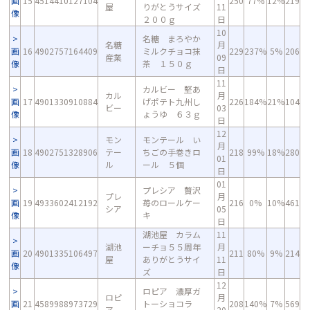
画
15
4514410127104
250
77%
12%
219
屋
りがとうサイズ
11
像
２００ｇ
日
10
名糖 まろやか
名糖
月
画
16
4902757164409
ミルクチョコ抹
229
237%
5%
206
産業
09
像
茶 １５０ｇ
日
11
カルビー 堅あ
カル
月
画
17
4901330910884
げポテト九州し
226
184%
21%
104
ビー
03
像
ょうゆ ６３ｇ
日
12
モン
モンテール い
月
画
18
4902751328906
テー
ちごの手巻きロ
218
99%
18%
280
01
像
ル
ール ５個
日
01
プレシア 贅沢
プレ
月
画
19
4933602412192
苺のロールケー
216
0%
10%
461
シア
05
像
キ
日
湖池屋 カラム
11
湖池
ーチョ５５周年
月
画
20
4901335106497
211
80%
9%
214
屋
ありがとうサイ
11
像
ズ
日
12
ロピア 濃厚ガ
ロピ
月
画
21
4589988973729
トーショコラ
208
140%
7%
569
ア
20