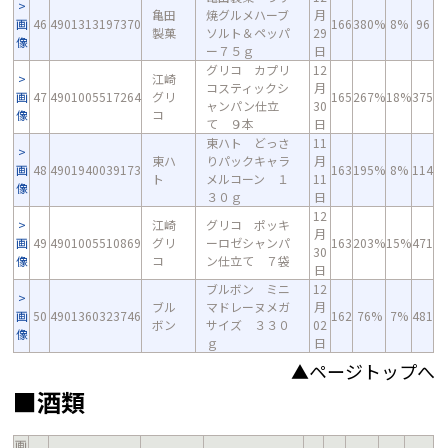
亀田
焼グルメハーブ
月
画
46
4901313197370
166
380%
8%
96
製菓
ソルト＆ペッパ
29
像
ー７５ｇ
日
グリコ カプリ
12
江崎
コスティックシ
月
画
47
4901005517264
グリ
165
267%
18%
375
ャンパン仕立
30
像
コ
て ９本
日
東ハト どっさ
11
東ハ
りパックキャラ
月
画
48
4901940039173
163
195%
8%
114
ト
メルコーン １
11
像
３０ｇ
日
12
江崎
グリコ ポッキ
月
画
49
4901005510869
グリ
ーロゼシャンパ
163
203%
15%
471
30
像
コ
ン仕立て ７袋
日
ブルボン ミニ
12
ブル
マドレーヌメガ
月
画
50
4901360323746
162
76%
7%
481
ボン
サイズ ３３０
02
像
ｇ
日
▲ページトップへ
■酒類
画