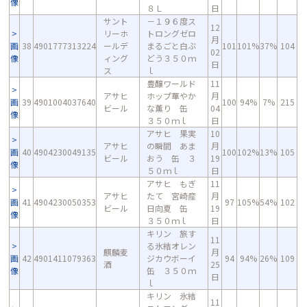
像
８Ｌ
日
サント
－１９６度ス
12
リーホ
トロングゼロ
月
画
38
4901777313224
ールデ
まるごと白ぶ
101
101%
37%
104
02
像
ィング
どう３５０ｍ
日
ス
ｌ
豊醸ワールド
11
アサヒ
ホップ華やか
月
画
39
4901004037640
100
94%
7%
215
ビール
な薫り 缶
04
像
３５０ｍｌ
日
アサヒ 果実
10
アサヒ
の瞬間 あま
月
画
40
4904230049135
100
102%
13%
105
ビール
おう 缶 ３
19
像
５０ｍｌ
日
アサヒ もぎ
11
アサヒ
たて 宮崎産
月
画
41
4904230050353
97
105%
54%
102
ビール
日向夏 缶
19
像
３５０ｍｌ
日
キリン 旅す
11
る氷結オレン
麒麟麦
月
画
42
4901411079363
ジカウボーイ
94
94%
26%
109
酒
25
像
缶 ３５０ｍ
日
ｌ
キリン 氷結
11