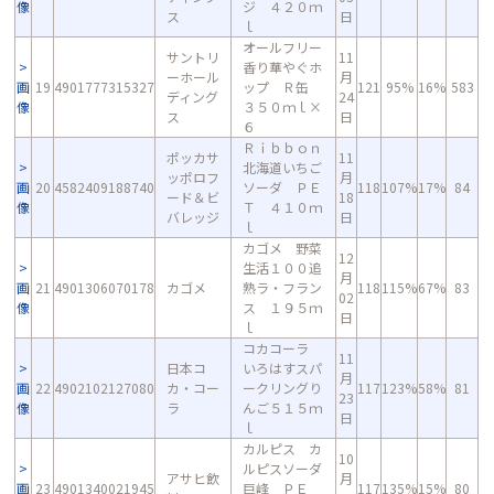
像
ジ ４２０ｍ
ス
日
ｌ
オールフリー
サントリ
11
香り華やぐホ
ーホール
月
画
19
4901777315327
ップ Ｒ缶
121
95%
16%
583
ディング
24
像
３５０ｍｌ×
ス
日
６
Ｒｉｂｂｏｎ
ポッカサ
11
北海道いちご
ッポロフ
月
画
20
4582409188740
ソーダ ＰＥ
118
107%
17%
84
ード＆ビ
18
像
Ｔ ４１０ｍ
バレッジ
日
ｌ
カゴメ 野菜
12
生活１００追
月
画
21
4901306070178
カゴメ
熟ラ・フラン
118
115%
67%
83
02
像
ス １９５ｍ
日
ｌ
コカコーラ
11
日本コ
いろはすスパ
月
画
22
4902102127080
カ・コー
ークリングり
117
123%
58%
81
23
像
ラ
んご５１５ｍ
日
ｌ
カルピス カ
10
ルピスソーダ
アサヒ飲
月
画
23
4901340021945
巨峰 ＰＥ
117
135%
15%
80