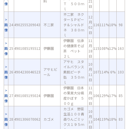
料
21
像
Ｔ ５００ｍ
日
ｌ
不二家 ネク
12
ターＳＰピー
月
画
24
4902555209043
不二家
チ＆シャルド
116
111%
18%
98
02
像
ネ ３８０ｍ
日
ｌ
伊藤園 伝承
11
の健康茶そば
月
画
25
4901085195512
伊藤園
115
108%
12%
163
茶 ペット
18
像
２Ｌ
日
アサヒ スタ
10
イルバランス
アサヒビ
月
画
26
4904230046523
素肌ピーチ
107
114%
6%
103
ール
11
像
缶 ３５０ｍ
日
ｌ
伊藤園 日本
11
の果実大分県
月
画
27
4901085195024
伊藤園
106
129%
17%
85
産かぼす ５
09
像
００ｇ
日
カゴメ 野菜
10
生活１００青
月
画
28
4901306070062
カゴメ
森りんごミッ
104
119%
18%
83
13
像
クス１９５ｍ
日