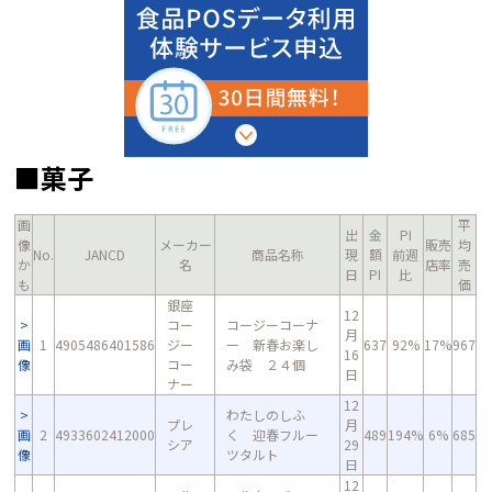
■菓子
画
平
出
金
PI
像
メーカー
販売
均
No.
JANCD
商品名称
現
額
前週
か
名
店率
売
日
PI
比
も
価
銀座
12
コー
コージーコーナ
月
画
1
4905486401586
ジー
ー 新春お楽し
637
92%
17%
967
16
像
コー
み袋 ２４個
日
ナー
12
わたしのしふ
プレ
月
画
2
4933602412000
く 迎春フルー
489
194%
6%
685
シア
29
像
ツタルト
日
12