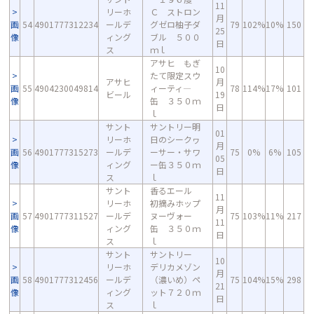
11
リーホ
Ｃ ストロン
月
画
54
4901777312234
ールデ
グゼロ柚子ダ
79
102%
10%
150
25
像
ィング
ブル ５００
日
ス
ｍｌ
アサヒ もぎ
10
たて限定スウ
アサヒ
月
画
55
4904230049814
ィーティ―
78
114%
17%
101
ビール
19
像
缶 ３５０ｍ
日
ｌ
サント
サントリー明
01
リーホ
日のシークヮ
月
画
56
4901777315273
ールデ
ーサー・サワ
75
0%
6%
105
05
像
ィング
ー缶３５０ｍ
日
ス
ｌ
サント
香るエール
11
リーホ
初摘みホップ
月
画
57
4901777311527
ールデ
ヌーヴォー
75
103%
11%
217
11
像
ィング
缶 ３５０ｍ
日
ス
ｌ
サント
サントリー
10
リーホ
デリカメゾン
月
画
58
4901777312456
ールデ
（濃いめ）ペ
75
104%
15%
298
21
像
ィング
ット７２０ｍ
日
ス
ｌ