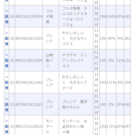
日
フルタ製菓 チ
10
フル
ョコエッグスタ
月
画
28
4902501209394
タ製
198
104%
39%
185
ーウォーズ２
18
像
菓
２０ｇ
日
12
わたしのしふ
プレ
月
画
29
4933602411935
く 大きなティ
196
99%
9%
262
シア
01
像
ラミス
日
01
山崎
ヤマザキ ミニ
月
画
30
4903110051800
製パ
アップルパイ
196
0%
22%
132
01
像
ン
４コ
日
12
わたしのしふ
プレ
月
画
31
4933602411942
く 大きなレア
195
111%
8%
254
シア
01
像
チーズ
日
01
プレ
プレシア 贅沢
月
画
32
4933602412185
195
0%
16%
342
シア
苺のタルト
04
像
日
12
モン
モンテール お
月
画
33
4902751329620
テー
正月のたい焼
194
175%
25%
397
27
像
ル
４個
日