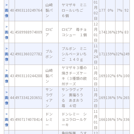
01
山崎
ヤマザキ ミニ
月
画
40
4903110249764
製パ
ロ－ルいちご
177
0%
7%
92
02
像
ン
６個
日
12
ロピ
ロピア 苺チョ
月
画
41
4589988974009
174
136%
19%
83
ア
コシュー １個
01
像
日
11
ブルボン ミニ
ブル
月
画
42
4901360327782
シルベーヌいち
171
159%
32%
249
ボン
24
像
ご １４０ｇ
日
ヤマザキ３種の
11
山崎
焼きチ－ズケ－
月
画
43
4903110244288
製パ
169
102%
6%
100
キ（３種類の欧
01
像
ン
州チ－ズ
日
サン
サンラヴィア
11
ラヴ
ン 黄福ろう
月
画
44
4973341203651
169
136%
5%
265
ィア
る あまおう
25
像
ン
苺 ４切
日
11
ドン
ドンレミー シ
月
画
45
4907174078414
レミ
ョコラロールケ
166
106%
5%
336
01
像
ー
ーキ
日
亀田製菓 うす
12