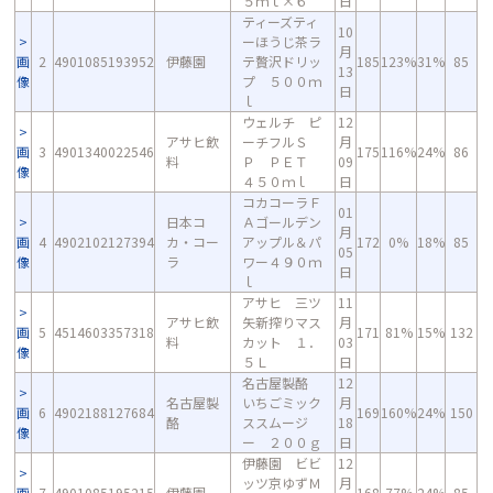
５ｍｌ×６
日
ティーズティ
10
ーほうじ茶ラ
月
画
2
4901085193952
伊藤園
テ贅沢ドリッ
185
123%
31%
85
13
像
プ ５００ｍ
日
ｌ
ウェルチ ピ
12
アサヒ飲
ーチフルＳ
月
画
3
4901340022546
175
116%
24%
86
料
Ｐ ＰＥＴ
09
像
４５０ｍｌ
日
コカコーラＦ
01
日本コ
Ａゴールデン
月
画
4
4902102127394
カ・コー
アップル＆パ
172
0%
18%
85
05
像
ラ
ワー４９０ｍ
日
ｌ
アサヒ 三ツ
11
アサヒ飲
矢新搾りマス
月
画
5
4514603357318
171
81%
15%
132
料
カット １．
03
像
５Ｌ
日
名古屋製酪
12
名古屋製
いちごミック
月
画
6
4902188127684
169
160%
24%
150
酪
ススムージ
18
像
ー ２００ｇ
日
伊藤園 ビビ
12
ッツ京ゆずＭ
月
画
7
4901085195215
伊藤園
168
77%
24%
85