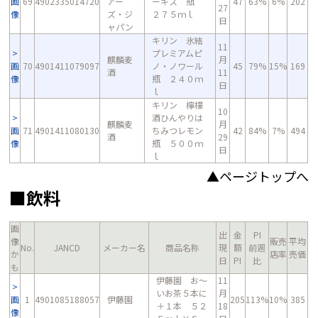
画
69
4902335014720
アー
ーキス 瓶
47
63%
6%
202
27
像
ズ・ジ
２７５ｍｌ
日
ャパン
キリン 氷結
11
プレミアムピ
麒麟麦
月
画
70
4901411079097
ノ・ノワール
45
79%
15%
169
酒
11
像
瓶 ２４０ｍ
日
ｌ
キリン 檸檬
10
酒ひんやりは
麒麟麦
月
画
71
4901411080130
ちみつレモン
42
84%
7%
494
酒
29
像
瓶 ５００ｍ
日
ｌ
▲ページトップへ
■飲料
画
出
金
PI
像
販売
平均
No.
JANCD
メーカー名
商品名称
現
額
前週
か
店率
売価
日
PI
比
も
伊藤園 お～
11
いお茶５本に
月
画
1
4901085188057
伊藤園
205
113%
10%
385
＋１本 ５２
18
像