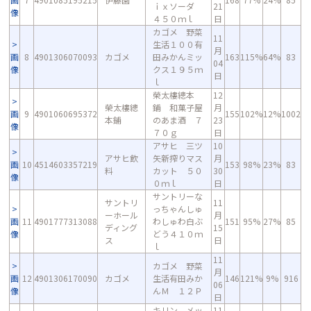
ｉｘソーダ
21
像
４５０ｍｌ
日
カゴメ 野菜
11
生活１００有
月
画
8
4901306070093
カゴメ
田みかんミッ
163
115%
64%
83
04
像
クス１９５ｍ
日
ｌ
榮太樓總本
12
榮太樓總
鋪 和菓子屋
月
画
9
4901060695372
155
102%
12%
1002
本鋪
のあま酒 ７
23
像
７０ｇ
日
アサヒ 三ツ
10
アサヒ飲
矢新搾りマス
月
画
10
4514603357219
153
98%
23%
83
料
カット ５０
30
像
０ｍｌ
日
サントリーな
サントリ
11
っちゃんしゅ
ーホール
月
画
11
4901777313088
わしゅわ白ぶ
151
95%
27%
85
ディング
15
像
どう４１０ｍ
ス
日
ｌ
11
カゴメ 野菜
月
画
12
4901306170090
カゴメ
生活有田みか
146
121%
9%
916
06
像
んＭ １２Ｐ
日
キリン メッ
11