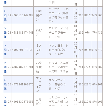
像
１個
日
ヤマザキ ２色
12
山崎
のロ－ル（あま
月
画
22
4903110247982
製パ
206
182%
24%
103
おう苺ジャム使
26
像
ン
用）
日
01
ロピア メガイ
ロピ
月
画
23
4589988974443
チゴアラモー
206
0%
7%
436
ア
04
像
ド １個
日
12
ネス
ネスレ日本 Ｋ
月
画
24
4902201170130
レ日
ＫＭ紅白パッ
204
103%
61%
270
08
像
本
ク １４枚
日
11
ハウ
ハウス とんが
月
画
25
4902402878781
ス食
りコーン明太チ
201
272%
32%
107
03
像
品
ーズ味 ７５ｇ
日
サン
12
サンラヴィア
ラヴ
月
画
26
4973341203675
ン 黄福ろう
200
128%
6%
261
ィア
01
像
る ４切
ン
日
10
カルビー じゃ
カル
月
画
27
4901330576059
がりこ九州しょ
198
110%
8%
103
ビー
13
像
うゆ味 ５２ｇ