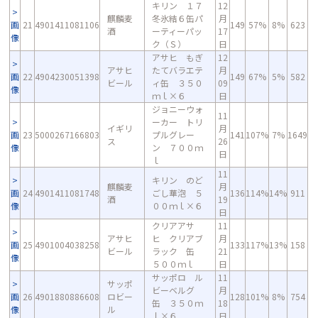
キリン １７
12
麒麟麦
冬氷結６缶パ
月
画
21
4901411081106
149
57%
8%
623
酒
ーティーパッ
17
像
ク（Ｓ）
日
アサヒ もぎ
12
アサヒ
たてバラエテ
月
画
22
4904230051398
149
67%
5%
582
ビール
ィ缶 ３５０
09
像
ｍｌ×６
日
ジョニーウォ
11
ーカー トリ
イギリ
月
画
23
5000267166803
プルグレー
141
107%
7%
1649
ス
26
像
ン ７００ｍ
日
ｌ
11
キリン のど
麒麟麦
月
画
24
4901411081748
ごし華泡 ５
136
114%
14%
911
酒
19
像
００ｍｌ×６
日
クリアアサ
11
アサヒ
ヒ クリアブ
月
画
25
4901004038258
133
117%
13%
158
ビール
ラック 缶
21
像
５００ｍｌ
日
サッポロ ル
11
サッポ
ビーベルグ
月
画
26
4901880886608
ロビー
128
101%
8%
754
缶 ３５０ｍ
18
像
ル
ｌ×６
日