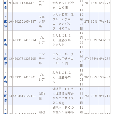
コプ
月
画
9
4901117364121
切りカットバウ
288
65%
6%
277
ロ
02
像
ム １０個
日
フルタ製菓 生
10
フル
クリームチョ
月
画
10
4902501054987
タ製
278
66%
7%
491
コ メガパッ
24
像
菓
ク ４０７ｇ
日
12
わたしのしふ
プレ
月
画
11
4933602410334
く 迎春フルー
276
137%
24%
669
シア
26
像
ツタルト
日
12
モン
モンテール チ
月
画
12
4902751329705
テー
ーズの手巻きロ
274
136%
6%
262
26
像
ル
ール ５個
日
12
わたしのしふ
プレ
月
画
13
4933602410341
く 迎春苺ロー
266
135%
19%
439
シア
28
像
ル
日
湖池屋 ＰＣう
11
湖池
ま塩５５周年あ
月
画
14
4514410127111
251
73%
9%
218
屋
りがとうサイズ
11
像
２１０ｇ
日
湖池屋 ＰＣの
11
湖池
り塩５５周年あ
月