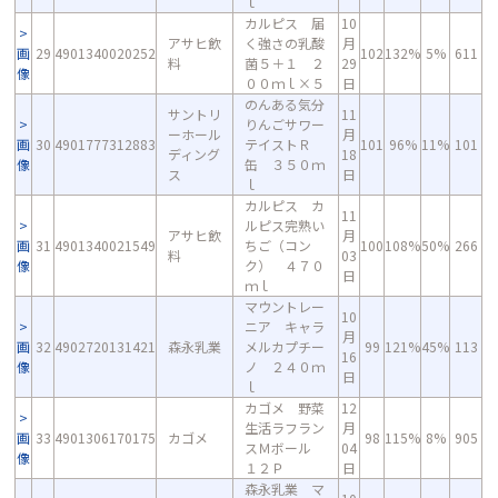
ｌ
カルピス 届
10
アサヒ飲
く強さの乳酸
月
画
29
4901340020252
102
132%
5%
611
料
菌５＋１ ２
29
像
００ｍｌ×５
日
のんある気分
サントリ
11
りんごサワー
ーホール
月
画
30
4901777312883
テイストＲ
101
96%
11%
101
ディング
18
像
缶 ３５０ｍ
ス
日
ｌ
カルピス カ
11
ルピス完熟い
アサヒ飲
月
画
31
4901340021549
ちご（コン
100
108%
50%
266
料
03
像
ク） ４７０
日
ｍｌ
マウントレー
10
ニア キャラ
月
画
32
4902720131421
森永乳業
メルカプチー
99
121%
45%
113
16
像
ノ ２４０ｍ
日
ｌ
カゴメ 野菜
12
生活ラフラン
月
画
33
4901306170175
カゴメ
98
115%
8%
905
スＭボール
04
像
１２Ｐ
日
森永乳業 マ