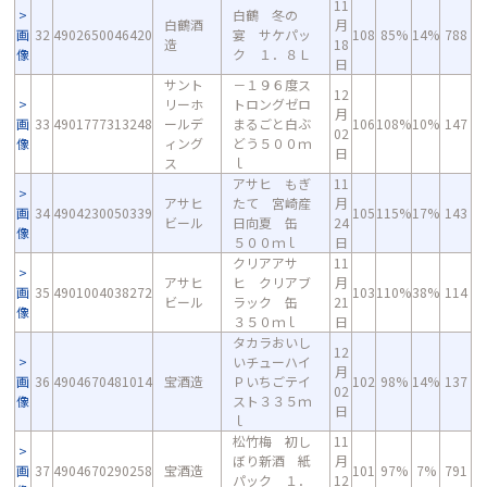
11
白鶴 冬の
白鶴酒
月
画
32
4902650046420
宴 サケパッ
108
85%
14%
788
造
18
像
ク １．８Ｌ
日
サント
－１９６度ス
12
リーホ
トロングゼロ
月
画
33
4901777313248
ールデ
まるごと白ぶ
106
108%
10%
147
02
像
ィング
どう５００ｍ
日
ス
ｌ
アサヒ もぎ
11
アサヒ
たて 宮崎産
月
画
34
4904230050339
105
115%
17%
143
ビール
日向夏 缶
24
像
５００ｍｌ
日
クリアアサ
11
アサヒ
ヒ クリアブ
月
画
35
4901004038272
103
110%
38%
114
ビール
ラック 缶
21
像
３５０ｍｌ
日
タカラおいし
12
いチューハイ
月
画
36
4904670481014
宝酒造
Ｐいちごテイ
102
98%
14%
137
02
像
スト３３５ｍ
日
ｌ
松竹梅 初し
11
ぼり新酒 紙
月
画
37
4904670290258
宝酒造
101
97%
7%
791
パック １．
12