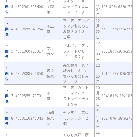
フル
フルタ チョコ
月
画
3
4902501209400
タ製
エッグディズニ
363
96%
62%
177
07
像
菓
ー９ ２０ｇ
日
不二家 アンパ
12
不二
ンマンおたのし
月
画
4
4902555140254
359
117%
23%
773
家
み袋２０１８
22
像
１袋
日
12
ブルボン アル
ブル
月
画
5
4901360328017
フォートいち
336
180%
36%
253
ボン
08
像
ご １５７ｇ
日
森永製菓 菓子
12
森永
詰合せ キョロ
月
画
6
4902888604850
321
117%
10%
484
製菓
ちゃんお楽しみ
15
像
袋 １袋
日
不二家 カント
10
不二
リーマアムバニ
月
画
7
4902555170701
294
169%
8%
186
家
ラホワイトチョ
28
像
コ１９枚
日
01
山崎
ヤマザキ 苺の
月
画
8
4903110246343
製パ
モンブラン ２
292
0%
38%
276
01
像
ン
個
日
11
くらし良好 厚