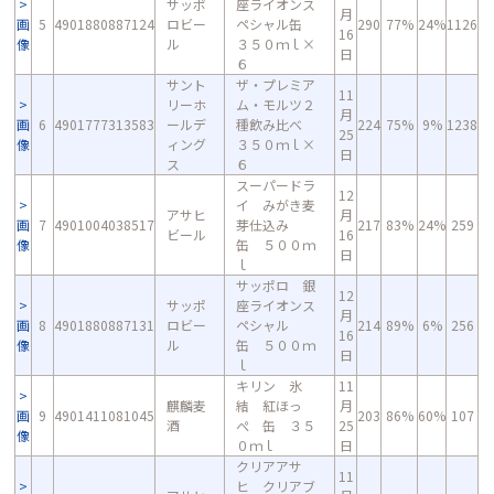
サッポ
座ライオンス
月
画
5
4901880887124
ロビー
ペシャル缶
290
77%
24%
1126
16
像
ル
３５０ｍｌ×
日
６
サント
ザ・プレミア
11
リーホ
ム・モルツ２
月
画
6
4901777313583
ールデ
種飲み比べ
224
75%
9%
1238
25
像
ィング
３５０ｍｌ×
日
ス
６
スーパードラ
12
イ みがき麦
アサヒ
月
画
7
4901004038517
芽仕込み
217
83%
24%
259
ビール
16
像
缶 ５００ｍ
日
ｌ
サッポロ 銀
12
サッポ
座ライオンス
月
画
8
4901880887131
ロビー
ペシャル
214
89%
6%
256
16
像
ル
缶 ５００ｍ
日
ｌ
キリン 氷
11
麒麟麦
結 紅ほっ
月
画
9
4901411081045
203
86%
60%
107
酒
ぺ 缶 ３５
25
像
０ｍｌ
日
クリアアサ
11
ヒ クリアブ