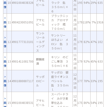
アサヒ
月
画
10
4901004038326
ラック 缶
195
94%
29%
635
ビール
21
像
３５０ｍｌ×
日
６
ブラックニッ
11
アサヒ
カ アロマテ
月
画
11
4904230051091
179
118%
7%
1916
ビール
ィック 瓶
18
像
７００ｍｌ
日
サント
サントリー
11
リーホ
ほろよい メ
月
画
12
4901777313101
ールデ
179
82%
47%
102
ロン 缶 ３
21
像
ィング
５０ｍｌ
日
ス
11
キリン のど
麒麟麦
月
画
13
4901411081700
ごし華泡 ３
179
92%
45%
633
酒
18
像
５０ｍｌ×６
日
サッポロ 銀
12
サッポ
座ライオンス
月
画
14
4901880887117
ロビー
ペシャル
177
78%
33%
195
16
像
ル
缶 ３５０ｍ
日
ｌ
スーパードラ
12
イ みがき麦
アサヒ
月
画
15
4901004038531
芽仕込み
175
86%
54%
195
ビール
16
像
缶 ３５０ｍ