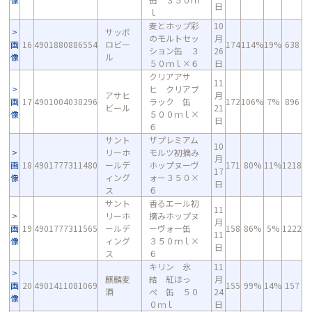
日
ｌ
麦とホップ彩
10
サッポ
のモルトセッ
月
画
16
4901880886554
ロビー
174
114%
19%
638
ション缶 ３
26
像
ル
５０ｍｌ×６
日
クリアアサ
11
ヒ クリアブ
アサヒ
月
画
17
4901004038296
ラック 缶
172
106%
7%
896
ビール
21
像
５００ｍｌ×
日
６
サント
ザプレミアム
10
リーホ
モルツ初摘み
月
画
18
4901777311480
ールデ
ホップヌーヴ
171
80%
11%
1218
17
像
ィング
ォー３５０×
日
ス
６
サント
香るエール初
11
リーホ
摘みホップヌ
月
画
19
4901777311565
ールデ
ーヴォー缶
158
86%
5%
1222
11
像
ィング
３５０ｍｌ×
日
ス
６
キリン 氷
11
麒麟麦
結 紅ほっ
月
画
20
4901411081069
155
99%
14%
157
酒
ぺ 缶 ５０
24
像
０ｍｌ
日