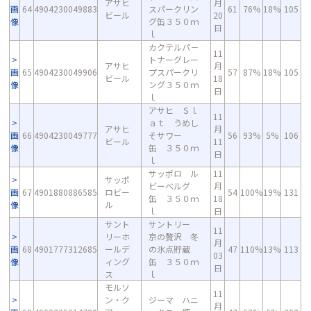
アサヒ
月
画
64
4904230049883
スパークリン
61
76%
18%
105
ビール
20
像
グ缶３５０ｍ
日
ｌ
カクテルパ－
11
トナーグレー
アサヒ
月
画
65
4904230049906
プスパークリ
57
87%
18%
105
ビール
18
像
ング３５０ｍ
日
ｌ
アサヒ Ｓｌ
11
ａｔ うめし
アサヒ
月
画
66
4904230049777
そサワー
56
93%
5%
106
ビール
11
像
缶 ３５０ｍ
日
ｌ
サッポロ ル
11
サッポ
ビーベルグ
月
画
67
4901880886585
ロビー
54
100%
19%
131
缶 ３５０ｍ
18
像
ル
ｌ
日
サント
サントリー
11
リーホ
京の贅沢 冬
月
画
68
4901777312685
ールデ
の氷点貯蔵
47
110%
13%
113
03
像
ィング
缶 ３５０ｍ
日
ス
ｌ
モルソ
11
ン・ク
ジーマ ハニ
月