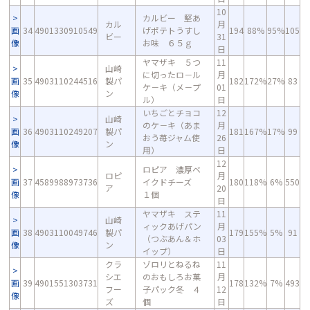
10
カルビー 堅あ
カル
月
画
34
4901330910549
げポテトうすし
194
88%
95%
105
ビー
31
像
お味 ６５ｇ
日
ヤマザキ ５つ
11
山崎
に切ったロ－ル
月
画
35
4903110244516
製パ
182
172%
27%
83
ケ－キ（メ－プ
01
像
ン
ル）
日
いちごとチョコ
12
山崎
のケ－キ（あま
月
画
36
4903110249207
製パ
181
167%
17%
99
おう苺ジャム使
26
像
ン
用）
日
12
ロピア 濃厚ベ
ロピ
月
画
37
4589988973736
イクドチーズ
180
118%
6%
550
ア
20
像
１個
日
ヤマザキ ステ
11
山崎
ィックあげパン
月
画
38
4903110049746
製パ
179
155%
5%
91
（つぶあん＆ホ
03
像
ン
イップ）
日
クラ
ゾロリとねるね
11
シエ
のおもしろお菓
月
画
39
4901551303731
178
132%
7%
493
フー
子パック冬 ４
12
像
ズ
個
日