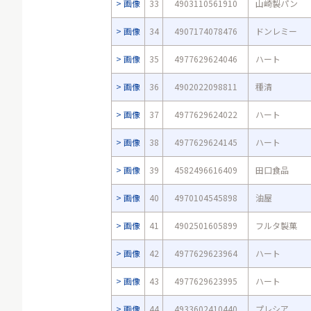
画像
33
4903110561910
山崎製パン
画像
34
4907174078476
ドンレミー
画像
35
4977629624046
ハート
画像
36
4902022098811
種清
画像
37
4977629624022
ハート
画像
38
4977629624145
ハート
画像
39
4582496616409
田口食品
画像
40
4970104545898
油屋
画像
41
4902501605899
フルタ製菓
画像
42
4977629623964
ハート
画像
43
4977629623995
ハート
画像
44
4933602410440
プレシア