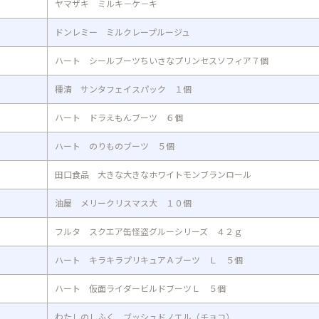
ヤマザキ ミルキ－ケ－キ
ドンレミー ミルクレープルージュ
ハート シールブーツちいさなプリンセスソフィア７個
種清 サンタフェイスパック １個
ハート ドラえもんブーツ ６個
ハート のりものブーツ ５個
田口食品 大きな大きなホワイトモンブランロール
油屋 メリークリスマス大 １０個
フルタ スクエア缶怪盗グルーシリーズ ４２ｇ
ハート キラキラプリキュアＡブーツ Ｌ ５個
ハート 仮面ライダービルドブーツＬ ５個
わたしのしふく ブッシュドノエル（チョコ）