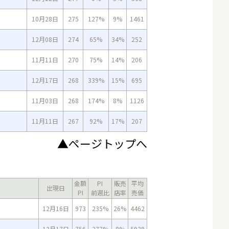
10月28日
275
127%
9%
1461
12月08日
274
65%
34%
252
11月11日
270
75%
14%
206
12月17日
268
339%
15%
695
11月03日
268
174%
8%
1126
11月11日
267
92%
17%
207
▲ページトップへ
金額
PI
販売
平均
出現日
PI
前週比
店率
売価
12月16日
973
235%
26%
4462
12月17日
756
277%
8%
5939