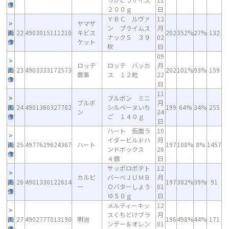
像
２００ｇ
日
ＹＢＣ ルヴァ
12
ヤマザ
ン プライムス
月
画
22
4903015111210
キビス
202
352%
27%
132
ナックＳ ３９
02
像
ケット
枚
日
09
ロッテ
ロッテ バッカ
月
画
23
4903333172573
202
101%
93%
159
商事
ス １２粒
22
像
日
11
ブルボン ミニ
ブルボ
月
画
24
4901360327782
シルベーヌいち
199
64%
34%
255
ン
24
像
ご １４０ｇ
日
ハート 仮面ラ
10
イダービルドハ
月
画
25
4977629624367
ハート
197
108%
8%
1457
ンドボックス
26
像
４個
日
サッポロポテト
12
カルビ
バーベＪＵＭＢ
月
画
26
4901330122614
197
382%
39%
91
ー
Ｏバターしょう
01
像
ゆ５０ｇ
日
メルティーキッ
12
スくちどけブラ
月
画
27
4902777013190
明治
196
498%
44%
171
ンデー＆オレン
01
像