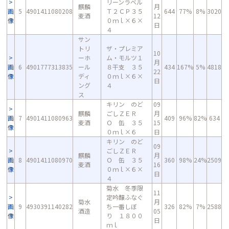
リーンラベル
麒麟
月
画
5
4901411080208
Ｔ２ＣＰ３５
644
77%
8%
3020
麦酒
12
像
０ｍｌ×６×
日
４
サン
トリ
ザ・プレミア
10
ーホ
ム・モルツ１
月
画
6
4901777313835
ール
８干支 ３５
434
167%
5%
4818
22
像
ディ
０ｍｌ×６×
日
ング
４
ス
キリン のど
09
麒麟
ごしＺＥＲ
月
画
7
4901411080963
409
96%
82%
634
麦酒
Ｏ 缶 ３５
15
像
０ｍｌ×６
日
キリン のど
09
ごしＺＥＲ
麒麟
月
画
8
4901411080970
Ｏ 缶 ３５
360
98%
24%
2509
麦酒
16
像
０ｍｌ×６×
日
４
菊水 冬季限
11
定吟醸ふなぐ
菊水
月
画
9
4930391140282
ち一番しぼ
326
82%
7%
2588
酒造
05
像
り １８００
日
ｍｌ