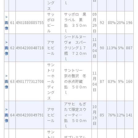
ング
ｌ
ス
サッ
サッポロ 黒
09
ポロ
ラベル 黒
月
画
61
4901880885755
92
88%
20%
196
ビー
缶 ３５０ｍ
29
像
ル
ｌ
日
シードルヌー
11
アサ
ヴォ スパー
月
画
62
4904230048718
ヒビ
クリング１７
90
113%
5%
887
04
像
ール
瓶 ７２０ｍ
日
ｌ
サン
トリ
サントリー
11
ーホ
京の贅沢 冬
月
画
63
4901777312708
ール
の氷点貯蔵
87
83%
9%
160
04
像
ディ
缶 ５００ｍ
日
ング
ｌ
ス
アサヒ もぎ
10
アサ
たて限定スウ
月
画
64
4904230049791
ヒビ
ィーティ―
85
76%
12%
141
19
像
ール
缶 ５００ｍ
日
ｌ
サン
トリ
ザプレミアム