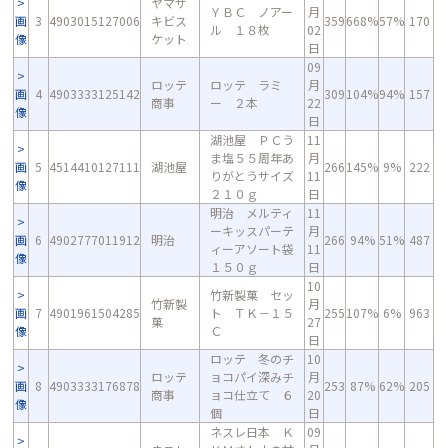
ヤマザ
ＹＢＣ ノアー
月
画
3
4903015127006
キビス
359
668%
57%
170
ル １８枚
02
像
ケット
日
09
ロッテ
ロッテ ラミ
月
画
4
4903333125142
309
104%
94%
157
商事
ー ２本
22
像
日
湖池屋 ＰＣう
11
ま塩５５周年あ
月
画
5
4514410127111
湖池屋
266
145%
9%
222
りがとうサイズ
11
像
２１０ｇ
日
明治 メルティ
11
ーキッスパーテ
月
画
6
4902777011912
明治
266
94%
51%
487
ィーアソート袋
11
像
１５０ｇ
日
10
竹新製菓 セッ
竹新製
月
画
7
4901961504285
ト ＴＫ－１５
255
107%
6%
963
菓
27
像
Ｃ
日
ロッテ 冬のチ
10
ロッテ
ョコパイ深みチ
月
画
8
4903333176878
253
87%
62%
205
商事
ョコ仕立て ６
20
像
個
日
ネスレ日本 Ｋ
09