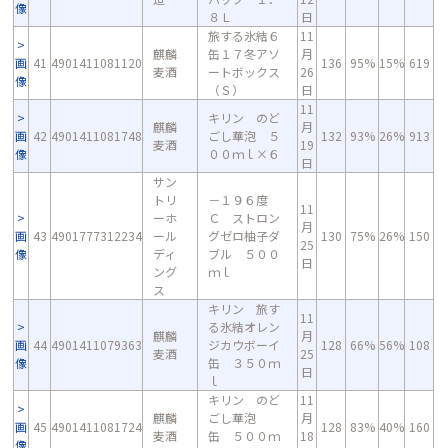
像
８Ｌ
日
旅する氷結６
11
麒麟
缶１７冬アソ
月
画
41
4901411081120
136
95%
15%
619
麦酒
ートボックス
26
像
（Ｓ）
日
11
キリン のど
麒麟
月
画
42
4901411081748
ごし華泡 ５
132
93%
26%
913
麦酒
19
像
００ｍｌ×６
日
サン
トリ
－１９６度
11
ーホ
Ｃ ストロン
月
画
43
4901777312234
ール
グゼロ柚子ダ
130
75%
26%
150
25
像
ディ
ブル ５００
日
ング
ｍｌ
ス
キリン 旅す
11
る氷結オレン
麒麟
月
画
44
4901411079363
ジカウボーイ
128
66%
56%
108
麦酒
25
像
缶 ３５０ｍ
日
ｌ
キリン のど
11
麒麟
ごし華泡
月
画
45
4901411081724
128
83%
40%
160
麦酒
缶 ５００ｍ
18
像