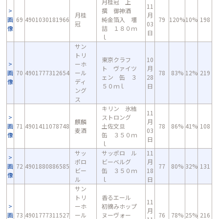
月桂冠 上
11
撰 御神酒
月桂
月
画
69
4901030181966
純金箔入 壜
79
120%
10%
198
冠
03
像
詰 １８０ｍ
日
ｌ
サン
トリ
東京クラフ
10
ーホ
ト ヴァイツ
月
画
70
4901777312654
ール
78
83%
12%
219
ェン 缶 ３
28
像
ディ
５０ｍｌ
日
ング
ス
キリン 氷結
11
ストロング
麒麟
月
画
71
4901411078748
土佐文旦
78
86%
41%
108
麦酒
03
像
缶 ３５０ｍ
日
ｌ
サッ
サッポロ ル
11
ポロ
ビーベルグ
月
画
72
4901880886585
77
80%
32%
131
ビー
缶 ３５０ｍ
18
像
ル
ｌ
日
サン
トリ
香るエール
11
ーホ
初摘みホップ
月
画
73
4901777311527
ール
ヌーヴォー
76
78%
25%
216