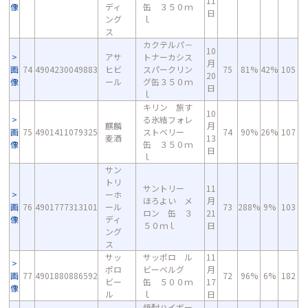
11
像
ディ
缶 ３５０ｍ
日
ング
ｌ
ス
カクテルパ－
10
アサ
トナーカシス
月
画
74
4904230049883
ヒビ
スパークリン
75
81%
42%
105
20
像
ール
グ缶３５０ｍ
日
ｌ
キリン 旅す
10
る氷結フォレ
麒麟
月
画
75
4901411079325
ストベリー
74
90%
26%
107
麦酒
13
像
缶 ３５０ｍ
日
ｌ
サン
トリ
サントリー
11
ーホ
ほろよい メ
月
画
76
4901777313101
ール
73
288%
9%
103
ロン 缶 ３
21
像
ディ
５０ｍｌ
日
ング
ス
サッ
サッポロ ル
11
ポロ
ビーベルグ
月
画
77
4901880886592
72
96%
6%
182
ビー
缶 ５００ｍ
17
像
ル
ｌ
日
焼酎ハイボー