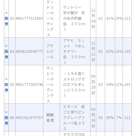
サン
トリ
サントリー
11
ーホ
京の贅沢 冬
月
画
83
4901777312685
ール
の氷点貯蔵
63
81%
29%
113
04
像
ディ
缶 ３５０ｍ
日
ング
ｌ
ス
アサヒ Ｓｌ
11
アサ
ａｔ うめし
月
画
84
4904230049777
ヒビ
そサワー
63
83%
16%
105
11
像
ール
缶 ３５０ｍ
日
ｌ
サン
トリ
－１９６度Ｃ
09
ーホ
ストロングゼ
月
画
85
4901777309746
ール
ロダブルオレ
63
94%
11%
105
29
像
ディ
ンジ３５０ｍ
日
ング
ｌ
ス
ビターズ 皮
09
ごと搾りピン
麒麟
月
画
86
4901411079707
クグレープフ
59
89%
7%
111
麦酒
30
像
ルーツ缶３５
日
０
タカラゼロ仕