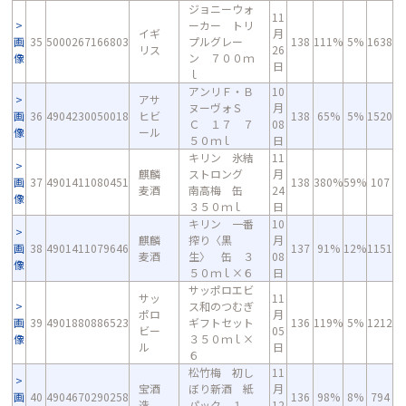
ジョニーウォ
11
ーカー トリ
イギ
月
画
35
5000267166803
プルグレー
138
111%
5%
1638
リス
26
像
ン ７００ｍ
日
ｌ
アンリＦ・Ｂ
10
アサ
ヌーヴォＳ
月
画
36
4904230050018
ヒビ
138
65%
5%
1520
Ｃ １７ ７
08
像
ール
５０ｍｌ
日
キリン 氷結
11
麒麟
ストロング
月
画
37
4901411080451
138
380%
59%
107
麦酒
南高梅 缶
24
像
３５０ｍｌ
日
キリン 一番
10
麒麟
搾り〈黒
月
画
38
4901411079646
137
91%
12%
1151
麦酒
生〉 缶 ３
08
像
５０ｍｌ×６
日
サッポロエビ
サッ
11
ス和のつむぎ
ポロ
月
画
39
4901880886523
ギフトセット
136
119%
5%
1212
ビー
05
像
３５０ｍｌ×
ル
日
６
松竹梅 初し
11
宝酒
ぼり新酒 紙
月
画
40
4904670290258
136
98%
8%
794
造
パック １．
12