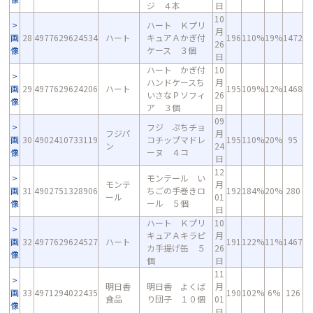
ジ ４本
日
10
ハート Ｋプリ
月
画
28
4977629624534
ハート
キュアＡかぎ付
196
110%
19%
1472
26
像
ケース ３個
日
ハート かぎ付
10
ハンドケースち
月
画
29
4977629624206
ハート
195
109%
12%
1468
いさなＰソフィ
26
像
ア ３個
日
09
フジ ぷちチョ
フジパ
月
画
30
4902410733119
コチップマドレ
195
110%
20%
95
ン
24
像
ーヌ ４コ
日
12
モンテール い
モンテ
月
画
31
4902751328906
ちごの手巻きロ
192
184%
20%
280
ール
01
像
ール ５個
日
ハート Ｋプリ
10
キュアＡキラピ
月
画
32
4977629624527
ハート
191
122%
11%
1467
カ手提げ缶 ５
26
像
個
日
11
明日香
明日香 よくば
月
画
33
4971294022435
190
102%
6%
126
食品
り団子 １０個
01
像
日