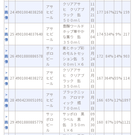
クリアアサ
11
アサ
ヒ クリアブ
月
画
24
4901004038258
ヒビ
177
167%
21%
159
ラック 缶
21
像
ール
５００ｍｌ
日
豊醸ワールド
11
アサ
ホップ華やか
月
画
25
4901004037640
ヒビ
174
534%
9%
217
な薫り 缶
04
像
ール
３５０ｍｌ
日
サッ
麦とホップ彩
10
ポロ
のモルトセッ
月
画
26
4901880886578
172
84%
14%
903
ビー
ション缶 ５
24
像
ル
００ｍｌ×６
日
クリアアサ
11
アサ
ヒ クリアブ
月
画
27
4901004038272
ヒビ
167
364%
55%
114
ラック 缶
21
像
ール
３５０ｍｌ
日
ブラックニッ
11
アサ
カ アロマテ
月
画
28
4904230051091
ヒビ
166
65%
12%
1897
ィック 瓶
18
像
ール
７００ｍｌ
日
サッ
サッポロ 黒
09
ポロ
ラベル 黒
月
画
29
4901880885779
160
87%
10%
1121
ビー
缶 ３５０ｍ
30
像
ル
ｌ×６
日