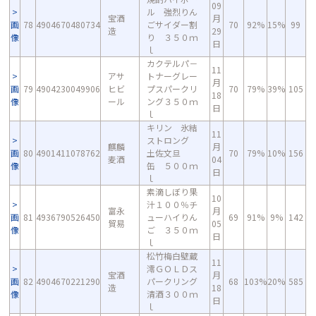
09
ル 強烈りん
宝酒
月
画
78
4904670480734
ごサイダー割
70
92%
15%
99
造
29
像
り ３５０ｍ
日
ｌ
カクテルパ－
11
アサ
トナーグレー
月
画
79
4904230049906
ヒビ
プスパークリ
70
79%
39%
105
18
像
ール
ング３５０ｍ
日
ｌ
キリン 氷結
11
ストロング
麒麟
月
画
80
4901411078762
土佐文旦
70
79%
10%
156
麦酒
04
像
缶 ５００ｍ
日
ｌ
素滴しぼり果
10
汁１００％チ
富永
月
画
81
4936790526450
ューハイりん
69
91%
9%
142
貿易
05
像
ご ３５０ｍ
日
ｌ
松竹梅白壁蔵
11
澪ＧＯＬＤス
宝酒
月
画
82
4904670221290
パークリング
68
103%
20%
585
造
18
像
清酒３００ｍ
日
ｌ