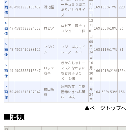
ーチョ５５周年
月
画
46
4901335106497
湖池屋
169
100%
7%
223
ありがとうサイ
11
像
ズ
日
12
ロピア 苺チョ
月
画
47
4589988974009
ロピア
169
206%
18%
86
コシュー １個
01
像
日
09
フジパ
フジ ぷちマド
月
画
48
4902410733126
168
111%
17%
91
ン
レーヌ ４コ
24
像
日
きかんしゃトー
10
ロッテ
マスとなかまた
月
画
49
4903333113347
166
101%
21%
1394
商事
ちお菓子ＢＯ
30
像
Ｘ １個
日
11
亀田製菓 手塩
亀田製
月
画
50
4901313197042
屋赤いきつね風
164
58%
53%
156
菓
24
像
味 ９枚
日
▲ページトップへ
■酒類
画