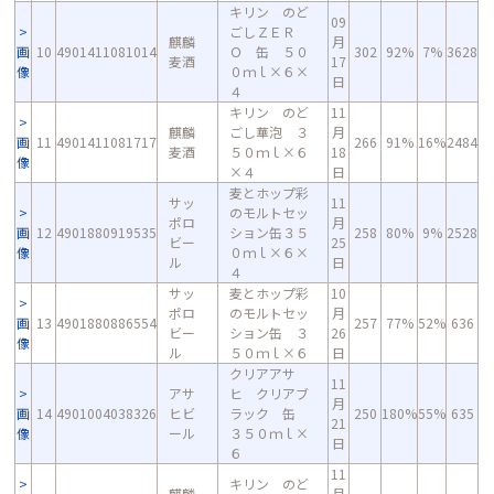
キリン のど
09
ごしＺＥＲ
麒麟
月
画
10
4901411081014
Ｏ 缶 ５０
302
92%
7%
3628
麦酒
17
像
０ｍｌ×６×
日
４
キリン のど
11
麒麟
ごし華泡 ３
月
画
11
4901411081717
266
91%
16%
2484
麦酒
５０ｍｌ×６
18
像
×４
日
麦とホップ彩
サッ
11
のモルトセッ
ポロ
月
画
12
4901880919535
ション缶３５
258
80%
9%
2528
ビー
25
像
０ｍｌ×６×
ル
日
４
サッ
麦とホップ彩
10
ポロ
のモルトセッ
月
画
13
4901880886554
257
77%
52%
636
ビー
ション缶 ３
26
像
ル
５０ｍｌ×６
日
クリアアサ
11
アサ
ヒ クリアブ
月
画
14
4901004038326
ヒビ
ラック 缶
250
180%
55%
635
21
像
ール
３５０ｍｌ×
日
６
11
キリン のど
麒麟
月