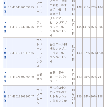
アサヒ 果実
10
アサ
の瞬間 あま
月
画
30
4904230049135
ヒビ
148
71%
52%
104
おう 缶 ３
19
像
ール
５０ｍｌ
日
クリアアサ
11
アサ
ヒ クリアブ
月
画
31
4901004038296
ヒビ
ラック 缶
145
141%
16%
906
21
像
ール
５００ｍｌ×
日
６
サン
トリ
香るエール初
11
ーホ
摘みホップヌ
月
画
32
4901777311565
ール
ーヴォー缶
143
82%
16%
1234
11
像
ディ
３５０ｍｌ×
日
ング
６
ス
11
白鶴 冬の
白鶴
月
画
33
4902650046420
宴 サケパッ
143
98%
16%
791
酒造
18
像
ク １．８Ｌ
日
サッポロ麦と
サッ
10
ホップ彩のモ
ポロ
月
画
34
4901880886547
ルトセッショ
139
84%
20%
158
ビー
24
像
ン缶５００ｍ
ル
日
ｌ