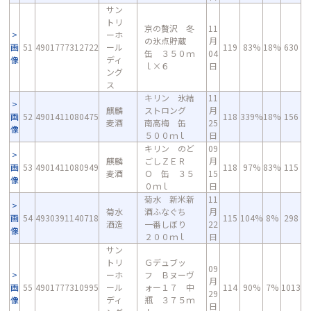
サン
トリ
京の贅沢 冬
11
ーホ
の氷点貯蔵
月
画
51
4901777312722
ール
119
83%
18%
630
缶 ３５０ｍ
04
像
ディ
ｌ×６
日
ング
ス
キリン 氷結
11
麒麟
ストロング
月
画
52
4901411080475
118
339%
18%
156
麦酒
南高梅 缶
25
像
５００ｍｌ
日
キリン のど
09
麒麟
ごしＺＥＲ
月
画
53
4901411080949
118
97%
83%
115
麦酒
Ｏ 缶 ３５
15
像
０ｍｌ
日
菊水 新米新
11
菊水
酒ふなぐち
月
画
54
4930391140718
115
104%
8%
298
酒造
一番しぼり
22
像
２００ｍｌ
日
サン
トリ
Ｇデュブッ
09
ーホ
フ Ｂヌーヴ
月
画
55
4901777310995
ール
ォー１７ 中
114
90%
7%
1013
29
像
ディ
瓶 ３７５ｍ
日