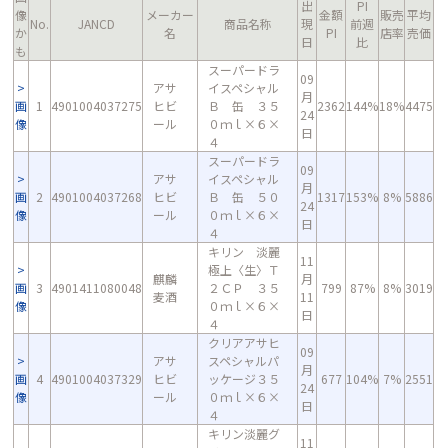
出
PI
像
メーカー
金額
販売
平均
No.
JANCD
商品名称
現
前週
か
名
PI
店率
売価
日
比
も
スーパードラ
09
アサ
イスペシャル
月
画
1
4901004037275
ヒビ
Ｂ 缶 ３５
2362
144%
18%
4475
24
像
ール
０ｍｌ×６×
日
４
スーパードラ
09
アサ
イスペシャル
月
画
2
4901004037268
ヒビ
Ｂ 缶 ５０
1317
153%
8%
5886
24
像
ール
０ｍｌ×６×
日
４
キリン 淡麗
11
極上〈生〉Ｔ
麒麟
月
画
3
4901411080048
２ＣＰ ３５
799
87%
8%
3019
麦酒
11
像
０ｍｌ×６×
日
４
クリアアサヒ
09
アサ
スペシャルパ
月
画
4
4901004037329
ヒビ
ッケージ３５
677
104%
7%
2551
24
像
ール
０ｍｌ×６×
日
４
キリン淡麗グ
11