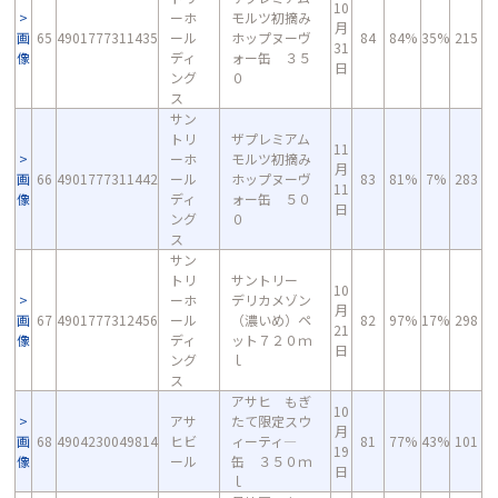
10
ーホ
モルツ初摘み
月
画
65
4901777311435
ール
ホップヌーヴ
84
84%
35%
215
31
像
ディ
ォー缶 ３５
日
ング
０
ス
サン
トリ
ザプレミアム
11
ーホ
モルツ初摘み
月
画
66
4901777311442
ール
ホップヌーヴ
83
81%
7%
283
11
像
ディ
ォー缶 ５０
日
ング
０
ス
サン
トリ
サントリー
10
ーホ
デリカメゾン
月
画
67
4901777312456
ール
（濃いめ）ペ
82
97%
17%
298
21
像
ディ
ット７２０ｍ
日
ング
ｌ
ス
アサヒ もぎ
10
アサ
たて限定スウ
月
画
68
4904230049814
ヒビ
ィーティ―
81
77%
43%
101
19
像
ール
缶 ３５０ｍ
日
ｌ