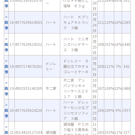
画
15
4901330910570
げポテト鶏だし
211
284%
50%
102
ー
30
像
塩味 ６３ｇ
日
10
ハート Ｋプリ
月
画
16
4977629624503
ハート
キュアＡトラン
211
129%
16%
1285
26
像
ク ３個
日
10
ハート ミニオ
月
画
17
4977629624251
ハート
ンズハンドケー
208
101%
16%
1445
25
像
ス ３個
日
10
ドンレミー ８
ドンレ
月
画
18
4907174078261
層仕立てのチョ
208
111%
7%
342
ミー
01
像
コレートケーキ
日
不二家 アン
10
パンマンキャ
月
画
19
4902555140209
不二家
207
108%
32%
1468
リーケース２０
04
像
１７ １個
日
ハート ドレッ
10
サーちいさなプ
月
画
20
4977629624220
ハート
206
100%
9%
1957
リンセスソフィ
25
像
ア ３個
日
湖池屋 ＰＣの
11
り塩５５周年あ
月
画
21
4514410127104
湖池屋
203
103%
11%
227
りがとうサイズ
11