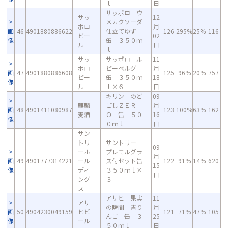
ｌ
日
サッポロ ウ
サッ
12
メカクソーダ
ポロ
月
画
46
4901880886622
仕立てゆず
126
295%
25%
116
ビー
02
像
缶 ３５０ｍ
ル
日
ｌ
サッ
サッポロ ル
11
ポロ
ビーベルグ
月
画
47
4901880886608
125
96%
20%
757
ビー
缶 ３５０ｍ
18
像
ル
ｌ×６
日
キリン のど
09
麒麟
ごしＺＥＲ
月
画
48
4901411080987
123
100%
63%
162
麦酒
Ｏ 缶 ５０
16
像
０ｍｌ
日
サン
トリ
サントリー
09
ーホ
プレモルグラ
月
画
49
4901777314221
ール
ス付セット缶
122
91%
14%
620
15
像
ディ
３５０ｍｌ×
日
ング
３
ス
アサヒ 果実
11
アサ
の瞬間 青り
月
画
50
4904230049159
ヒビ
121
71%
47%
105
んご 缶 ３
25
像
ール
５０ｍｌ
日