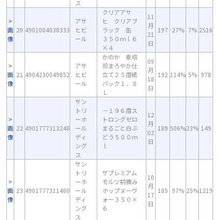
ス
クリアアサ
11
アサ
ヒ クリアブ
月
画
20
4901004038333
ヒビ
ラック 缶
197
27%
7%
2516
21
像
ール
３５０ｍｌ６
日
×４
かのか 麦焙
09
アサ
煎まろやか仕
月
画
21
4904230049852
ヒビ
立て２５度紙
192
114%
5%
978
18
像
ール
パック１．８
日
Ｌ
サン
トリ
－１９６度ス
12
ーホ
トロングゼロ
月
画
22
4901777313248
ール
まるごと白ぶ
189
506%
23%
149
02
像
ディ
どう５００ｍ
日
ング
ｌ
ス
サン
トリ
ザプレミアム
10
ーホ
モルツ初摘み
月
画
23
4901777311480
ール
ホップヌーヴ
185
97%
25%
1219
17
像
ディ
ォー３５０×
日
ング
６
ス