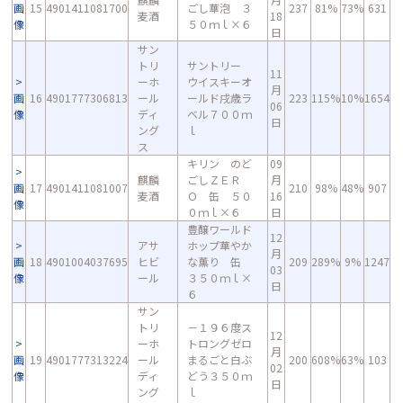
画
15
4901411081700
ごし華泡 ３
237
81%
73%
631
麦酒
18
像
５０ｍｌ×６
日
サン
トリ
サントリー
11
ーホ
ウイスキーオ
月
画
16
4901777306813
ール
ールド戌歳ラ
223
115%
10%
1654
06
像
ディ
ベル７００ｍ
日
ング
ｌ
ス
キリン のど
09
麒麟
ごしＺＥＲ
月
画
17
4901411081007
210
98%
48%
907
麦酒
Ｏ 缶 ５０
16
像
０ｍｌ×６
日
豊醸ワールド
12
アサ
ホップ華やか
月
画
18
4901004037695
ヒビ
な薫り 缶
209
289%
9%
1247
03
像
ール
３５０ｍｌ×
日
６
サン
トリ
－１９６度ス
12
ーホ
トロングゼロ
月
画
19
4901777313224
ール
まるごと白ぶ
200
608%
63%
103
02
像
ディ
どう３５０ｍ
日
ング
ｌ