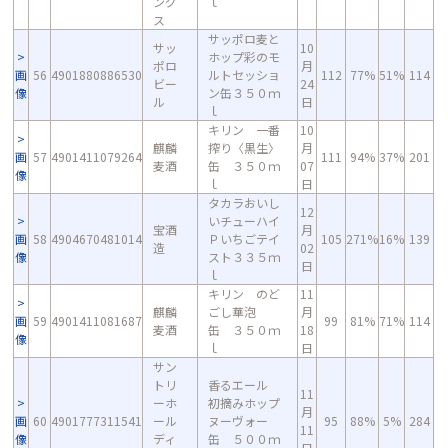
ング
ｌ
ス
サッポロ麦と
サッ
10
ホップ彩のモ
ポロ
月
画
56
4901880886530
ルトセッショ
112
77%
51%
114
ビー
24
像
ン缶３５０ｍ
ル
日
ｌ
キリン 一番
10
麒麟
搾り〈黒生〉
月
画
57
4901411079264
111
94%
37%
201
麦酒
缶 ３５０ｍ
07
像
ｌ
日
タカラおいし
12
いチューハイ
宝酒
月
画
58
4904670481014
Ｐいちごテイ
105
271%
16%
139
造
02
像
スト３３５ｍ
日
ｌ
キリン のど
11
麒麟
ごし華泡
月
画
59
4901411081687
99
81%
71%
114
麦酒
缶 ３５０ｍ
18
像
ｌ
日
サン
トリ
香るエール
11
ーホ
初摘みホップ
月
画
60
4901777311541
ール
ヌーヴォー
95
88%
5%
284
11
像
ディ
缶 ５００ｍ
日