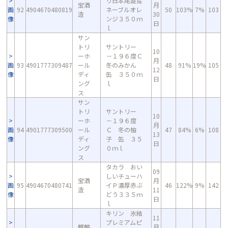
り日本尾道産
宝酒
月
画
92
4904670480819
ネーブルオレ
50
103%
7%
103
造
30
像
ンジ３５０ｍ
日
ｌ
サン
トリ
サントリー
10
ーホ
－１９６度Ｃ
月
画
93
4901777309487
ール
冬のみかん
48
91%
19%
105
12
像
ディ
缶 ３５０ｍ
日
ング
ｌ
ス
サン
トリ
サントリー
10
ーホ
－１９６度
月
画
94
4901777309500
ール
Ｃ 冬の柚
47
84%
6%
108
13
像
ディ
子 缶 ３５
日
ング
０ｍｌ
ス
タカラ おい
09
しいチューハ
宝酒
月
画
95
4904670480741
イＰ濃厚赤ぶ
46
122%
9%
142
造
11
像
どう３３５ｍ
日
ｌ
キリン 氷結
11
プレミアムピ
麒麟
月