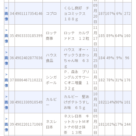
09
くらし良好 チ
月
画
34
4901117354146
コプロ
ョコミックス
187
107%
6%
272
20
像
１８８ｇ
日
11
ロッテ
ロッテ カルヴ
月
画
35
4903333185399
185
89%
64%
160
商事
ァドス １２粒
17
像
日
ハウス オー・
11
ハウス
ザックうまかっ
月
画
36
4902402877036
184
49%
9%
96
食品
ちゃん味 ６３
25
像
ｇ
日
Ｐ．森永 プリ
11
シンガ
ングルズサワー
月
画
37
8886467110221
182
78%
31%
176
ポール
Ｃオニ増量 １
11
像
３２ｇ
日
10
カルビー 堅あ
カルビ
月
画
38
4901330910549
げポテトうすし
182
114%
90%
101
ー
31
像
お味 ６５ｇ
日
ネスレ日本 キ
09
ネスレ
ットカットＭオ
月
画
39
4902201171069
181
102%
17%
244
日本
トナの甘さ抹
23
像
茶 １３枚
日