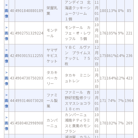
アンデイコ 北
11
栄屋乳
海道クッキーシ
月
画
40
4901840880189
180
113%
8%
85
業
ュークリーム
01
像
１個
日
10
モンテール カ
モンテ
月
画
41
4902751329224
フェ・オ・レワ
176
105%
9%
221
ール
31
像
ッフル ５個
日
ＹＢＣ ルヴァ
12
ヤマザ
ン プライムス
月
画
42
4903015112255
キビス
175
861%
14%
236
ナックＬ ７５
02
像
ケット
枚
日
11
タカキ
タカキ ミニシ
月
画
43
4904730750203
ベーカ
171
164%
12%
423
ュトレン
15
像
リー
日
ファミール 吉
10
ファミ
野好宏監修クリ
月
画
44
4993146073020
ール製
171
74%
7%
1964
スマスショコラ
01
像
菓
１８ｃｍ
日
カンパーニュ
10
カンパ
湘南Ｐティラミ
月
画
45
4580402998908
170
102%
7%
269
ーニュ
スと黄栗のモン
01
像
ブラン
日
湖池屋 カラム
11