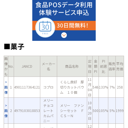
■菓子
画
出
金
PI
像
メーカー
販売
平均
No.
JANCD
商品名称
現
額
前週
か
名
店率
売価
日
PI
比
も
11
くらし良好 厚
月
画
1
4901117364121
コプロ
切りカットバウ
546
133%
7%
258
04
像
ム １０個
日
メリー
10
チョコ
メリー ファン
月
画
2
4979103018853
レート
シーセット Ｆ
500
105%
5%
1999
20
像
カムパ
ＣＳ－Ｎ
日
ニー
12