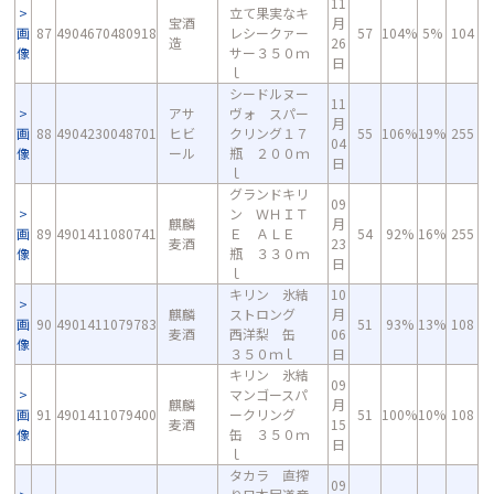
11
立て果実なキ
宝酒
月
画
87
4904670480918
レシークァー
57
104%
5%
104
造
26
像
サー３５０ｍ
日
ｌ
シードルヌー
11
アサ
ヴォ スパー
月
画
88
4904230048701
ヒビ
クリング１７
55
106%
19%
255
04
像
ール
瓶 ２００ｍ
日
ｌ
グランドキリ
09
ン ＷＨＩＴ
麒麟
月
画
89
4901411080741
Ｅ ＡＬＥ
54
92%
16%
255
麦酒
23
像
瓶 ３３０ｍ
日
ｌ
キリン 氷結
10
麒麟
ストロング
月
画
90
4901411079783
51
93%
13%
108
麦酒
西洋梨 缶
06
像
３５０ｍｌ
日
キリン 氷結
09
マンゴースパ
麒麟
月
画
91
4901411079400
ークリング
51
100%
10%
108
麦酒
15
像
缶 ３５０ｍ
日
ｌ
タカラ 直搾
09