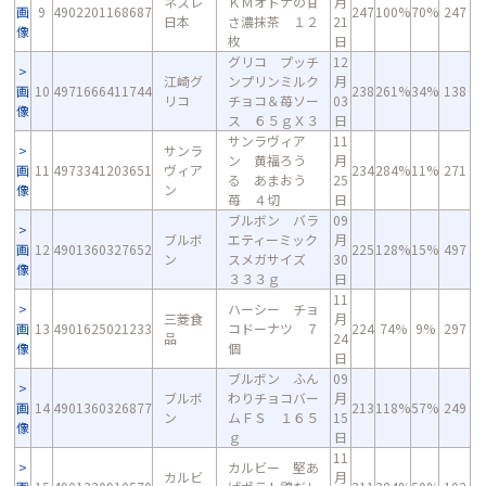
ネスレ
ＫＭオトナの甘
月
画
9
4902201168687
247
100%
70%
247
日本
さ濃抹茶 １２
21
像
枚
日
グリコ プッチ
12
江崎グ
ンプリンミルク
月
画
10
4971666411744
238
261%
34%
138
リコ
チョコ＆苺ソー
03
像
ス ６５ｇＸ３
日
サンラヴィア
11
サンラ
ン 黄福ろう
月
画
11
4973341203651
ヴィア
234
284%
11%
271
る あまおう
25
像
ン
苺 ４切
日
ブルボン バラ
09
ブルボ
エティーミック
月
画
12
4901360327652
225
128%
15%
497
ン
スメガサイズ
30
像
３３３ｇ
日
11
ハーシー チョ
三菱食
月
画
13
4901625021233
コドーナツ ７
224
74%
9%
297
品
24
像
個
日
ブルボン ふん
09
ブルボ
わりチョコバー
月
画
14
4901360326877
213
118%
57%
249
ン
ムＦＳ １６５
15
像
ｇ
日
11
カルビー 堅あ
カルビ
月