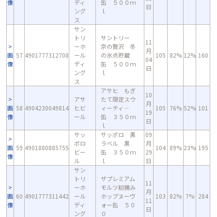
像
ディ
缶 ５００ｍ
日
ング
ｌ
ス
サン
トリ
サントリー
11
ーホ
京の贅沢 冬
月
画
57
4901777312708
ール
の氷点貯蔵
105
82%
12%
160
04
像
ディ
缶 ５００ｍ
日
ング
ｌ
ス
アサヒ もぎ
10
アサ
たて限定スウ
月
画
58
4904230049814
ヒビ
ィーティ―
105
76%
52%
101
19
像
ール
缶 ３５０ｍ
日
ｌ
サッ
サッポロ 黒
09
ポロ
ラベル 黒
月
画
59
4901880885755
104
89%
23%
195
ビー
缶 ３５０ｍ
29
像
ル
ｌ
日
サン
トリ
ザプレミアム
11
ーホ
モルツ初摘み
月
画
60
4901777311442
ール
ホップヌーヴ
103
82%
7%
284
11
像
ディ
ォー缶 ５０
日
ング
０