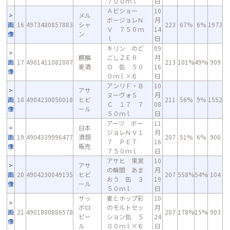
７００ｍｌ
日
Ａビショー
10
メル
ボージョレＮ
月
画
16
4973480857883
シャ
223
67%
6%
1973
Ｖ ７５０ｍ
14
像
ン
ｌ
日
キリン のど
09
麒麟
ごしＺＥＲ
月
画
17
4901411081007
213
101%
49%
909
麦酒
Ｏ 缶 ５０
16
像
０ｍｌ×６
日
アンリＦ・Ｂ
10
アサ
ヌーヴォＳ
月
画
18
4904230050018
ヒビ
211
56%
9%
1552
Ｃ １７ ７
08
像
ール
５０ｍｌ
日
アーツ ボー
11
日本
ジョレＮＶ１
月
画
19
4904339996477
酒類
207
51%
6%
900
７ ＰＥＴ
16
像
販売
７５０ｍｌ
日
アサヒ 果実
10
アサ
の瞬間 あま
月
画
20
4904230049135
ヒビ
207
558%
54%
104
おう 缶 ３
19
像
ール
５０ｍｌ
日
サッ
麦とホップ彩
10
ポロ
のモルトセッ
月
画
21
4901880886578
207
178%
15%
903
ビー
ション缶 ５
24
像
ル
００ｍｌ×６
日