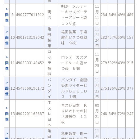
事
明治 メルティ
11
明
ーキッスパーテ
月
画
9
4902777011912
284
84%
49%
489
治
ィーアソート袋
11
像
１５０ｇ
日
亀
11
亀田製菓 手塩
田
月
画
10
4901313197042
屋赤いきつね風
282
457%
50%
157
製
24
像
味 ９枚
菓
日
ロ
11
ッ
ロッテ カスタ
月
画
11
4903333149452
テ
ードケーキ香た
279
502%
43%
215
25
像
商
つ苺 ６個
日
事
バ
バンダイ 創動
11
ン
仮面ライダービ
月
画
12
4549660190172
275
136%
29%
377
ダ
ルドＢＵＩＬＤ
22
像
イ
３ １個
日
ネ
ネスレ日本 Ｋ
09
ス
ＫＭオトナの甘
月
画
13
4902201168687
レ
248
84%
72%
242
さ濃抹茶 １２
21
像
日
枚
日
本
亀
11
亀田製菓 揚一
田
月
画
14
4901313197059
番緑のたぬき風
244
469%
51%
161