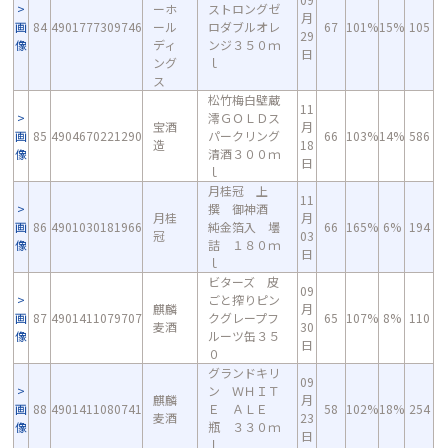
ーホ
ストロングゼ
月
画
84
4901777309746
ール
ロダブルオレ
67
101%
15%
105
29
像
ディ
ンジ３５０ｍ
日
ング
ｌ
ス
松竹梅白壁蔵
11
澪ＧＯＬＤス
宝酒
月
画
85
4904670221290
パークリング
66
103%
14%
586
造
18
像
清酒３００ｍ
日
ｌ
月桂冠 上
11
撰 御神酒
月桂
月
画
86
4901030181966
純金箔入 壜
66
165%
6%
194
冠
03
像
詰 １８０ｍ
日
ｌ
ビターズ 皮
09
ごと搾りピン
麒麟
月
画
87
4901411079707
クグレープフ
65
107%
8%
110
麦酒
30
像
ルーツ缶３５
日
０
グランドキリ
09
ン ＷＨＩＴ
麒麟
月
画
88
4901411080741
Ｅ ＡＬＥ
58
102%
18%
254
麦酒
23
像
瓶 ３３０ｍ
日
ｌ