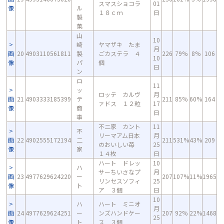
スマスショコラ
01
像
ル
１８ｃｍ
日
製
菓
山
10
崎
ヤマザキ たま
月
画
20
4903110561811
製
ごカステラ ４
226
79%
8%
106
10
像
パ
個
日
ン
ロ
11
ッ
ロッテ カルヴ
月
画
21
4903333185399
テ
211
85%
60%
164
ァドス １２粒
17
像
商
日
事
不二家 カント
11
不
リーマアム日本
月
画
22
4902555172194
二
211
531%
43%
209
のおいしい苺
25
像
家
１４枚
日
ハート ドレッ
10
ハ
サーちいさなプ
月
画
23
4977629624220
ー
207
107%
11%
1965
リンセスソフィ
25
像
ト
ア ３個
日
10
ハ
ハート ミニオ
月
画
24
4977629624251
ー
ンズハンドケー
207
92%
22%
1468
25
像
ト
ス ３個