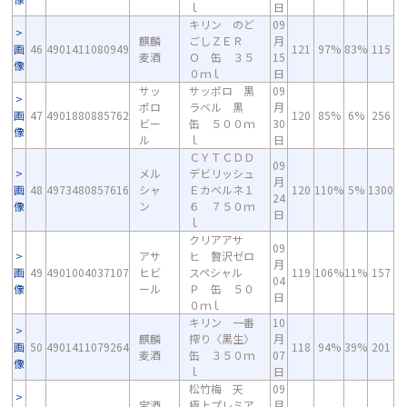
ｌ
日
キリン のど
09
麒麟
ごしＺＥＲ
月
画
46
4901411080949
121
97%
83%
115
麦酒
Ｏ 缶 ３５
15
像
０ｍｌ
日
サッ
サッポロ 黒
09
ポロ
ラベル 黒
月
画
47
4901880885762
120
85%
6%
256
ビー
缶 ５００ｍ
30
像
ル
ｌ
日
ＣＹＴＣＤＤ
09
メル
デビリッシュ
月
画
48
4973480857616
シャ
Ｅカベルネ１
120
110%
5%
1300
24
像
ン
６ ７５０ｍ
日
ｌ
クリアアサ
09
アサ
ヒ 贅沢ゼロ
月
画
49
4901004037107
ヒビ
スペシャル
119
106%
11%
157
04
像
ール
Ｐ 缶 ５０
日
０ｍｌ
キリン 一番
10
麒麟
搾り〈黒生〉
月
画
50
4901411079264
118
94%
39%
201
麦酒
缶 ３５０ｍ
07
像
ｌ
日
松竹梅 天
09
宝酒
極上プレミア
月