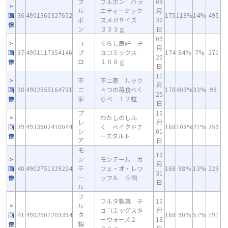
ブ
ブルボン バラ
09
ル
エティーミック
月
画
36
4901360327652
175
118%
14%
495
ボ
スメガサイズ
30
像
ン
３３３ｇ
日
09
コ
くらし良好 チ
月
画
37
4901117354146
プ
ョコミックス
174
84%
7%
271
20
像
ロ
１８８ｇ
日
11
不
不二家 ルック
月
画
38
4902555164731
二
４つの苺食べく
170
403%
33%
99
25
像
家
らべ １２粒
日
プ
10
わたしのしふ
レ
月
画
39
4933602410044
く ベイクドチ
168
108%
21%
259
シ
01
像
ーズタルト
ア
日
モ
10
ン
モンテール カ
月
画
40
4902751329224
テ
フェ・オ・レワ
168
98%
13%
223
31
像
ー
ッフル ５個
日
ル
フ
フルタ製菓 チ
10
ル
ョコエッグスタ
月
画
41
4902501209394
タ
168
90%
57%
191
ーウォーズ２
18
像
製