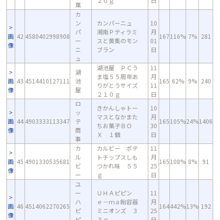
２０ｇ
日
菓
カ
ン
カンパーニュ
10
パ
湘南Ｐティラミ
月
画
42
4580402998908
167
116%
7%
281
ー
スと黄栗のモン
01
像
ニ
ブラン
日
ュ
湖池屋 ＰＣう
11
湖
ま塩５５周年あ
月
画
43
4514410127111
池
165
62%
9%
240
りがとうサイズ
11
像
屋
２１０ｇ
日
ロ
きかんしゃトー
10
ッ
マスとなかまた
月
画
44
4903333113347
テ
165
105%
24%
1406
ちお菓子ＢＯ
30
像
商
Ｘ １個
日
事
カ
カルビー ポテ
11
ル
トチップスしも
月
画
45
4901330535681
165
108%
8%
91
ビ
つかれ味 ５５
25
像
ー
ｇ
日
ユ
ー
ＵＨＡピピン
11
ハ
ｅ－ｍａ飴容器
月
画
46
4514062270265
164
442%
13%
192
ピ
ミニオンズ ３
25
像
ピ
３ｇ
日