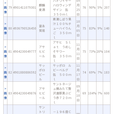
バドワイザー
09
麒麟
ハロウィンデ
月
画
79
4901411079301
76
90%
5%
207
麦酒
ザイン 缶
25
像
３５０ｍｌ
日
素滴しぼり果
10
汁１００％チ
富永
月
画
80
4936790526450
ューハイりん
75
83%
9%
140
貿易
05
像
ご ３５０ｍ
日
ｌ
アサヒ Ｓｌ
11
アサ
ａｔ うめし
月
画
81
4904230049777
ヒビ
そサワー
75
73%
20%
104
11
像
ール
缶 ３５０ｍ
日
ｌ
サッ
サッポロ ル
11
ポロ
ビーベルグ
月
画
82
4901880886592
74
69%
7%
183
ビー
缶 ５００ｍ
17
像
ル
ｌ
日
サントネージ
09
アサ
ュ摘みたて贅
月
画
83
4904230049876
ヒビ
沢濃厚黒ぶど
69
104%
7%
600
10
像
ール
う赤７２０ｍ
日
ｌ
サン
トリ
－１９６度Ｃ
09