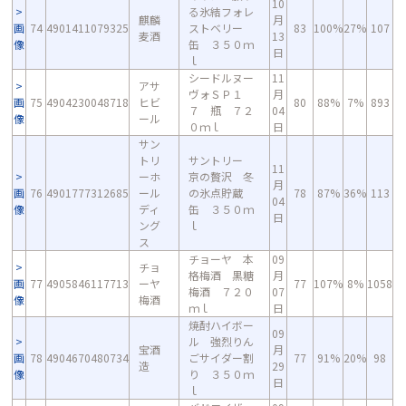
10
る氷結フォレ
麒麟
月
画
74
4901411079325
ストベリー
83
100%
27%
107
麦酒
13
像
缶 ３５０ｍ
日
ｌ
シードルヌー
11
アサ
ヴォＳＰ１
月
画
75
4904230048718
ヒビ
80
88%
7%
893
７ 瓶 ７２
04
像
ール
０ｍｌ
日
サン
トリ
サントリー
11
ーホ
京の贅沢 冬
月
画
76
4901777312685
ール
の氷点貯蔵
78
87%
36%
113
04
像
ディ
缶 ３５０ｍ
日
ング
ｌ
ス
チョーヤ 本
09
チョ
格梅酒 黒糖
月
画
77
4905846117713
ーヤ
77
107%
8%
1058
梅酒 ７２０
07
像
梅酒
ｍｌ
日
焼酎ハイボー
09
ル 強烈りん
宝酒
月
画
78
4904670480734
ごサイダー割
77
91%
20%
98
造
29
像
り ３５０ｍ
日
ｌ