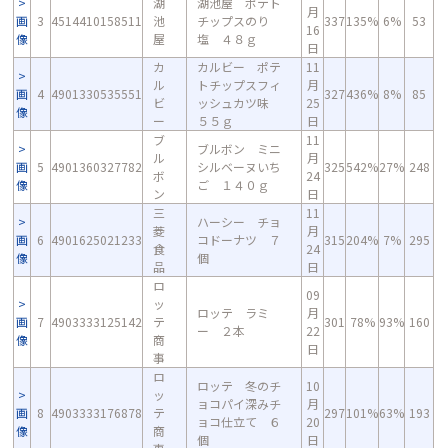
湖
湖池屋 ポテト
月
画
3
4514410158511
池
チップスのり
337
135%
6%
53
16
像
屋
塩 ４８ｇ
日
カ
カルビー ポテ
11
ル
トチップスフィ
月
画
4
4901330535551
327
436%
8%
85
ビ
ッシュカツ味
25
像
ー
５５ｇ
日
ブ
11
ブルボン ミニ
ル
月
画
5
4901360327782
シルベーヌいち
325
542%
27%
248
ボ
24
像
ご １４０ｇ
ン
日
三
11
ハーシー チョ
菱
月
画
6
4901625021233
コドーナツ ７
315
204%
7%
295
食
24
像
個
品
日
ロ
09
ッ
ロッテ ラミ
月
画
7
4903333125142
テ
301
78%
93%
160
ー ２本
22
像
商
日
事
ロ
ロッテ 冬のチ
10
ッ
ョコパイ深みチ
月
画
8
4903333176878
テ
297
101%
63%
193
ョコ仕立て ６
20
像
商
個
日