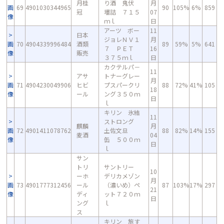
月桂
り酒 鬼伏
月
画
69
4901030344965
90
105%
6%
859
冠
壜詰 ７１５
07
像
ｍｌ
日
アーツ ボー
11
日本
ジョレＮＶ１
月
画
70
4904339996484
酒類
89
59%
5%
641
７ ＰＥＴ
16
像
販売
３７５ｍｌ
日
カクテルパ－
11
アサ
トナーグレー
月
画
71
4904230049906
ヒビ
プスパークリ
88
72%
41%
105
18
像
ール
ング３５０ｍ
日
ｌ
キリン 氷結
11
ストロング
麒麟
月
画
72
4901411078762
土佐文旦
88
82%
14%
155
麦酒
04
像
缶 ５００ｍ
日
ｌ
サン
トリ
サントリー
10
ーホ
デリカメゾン
月
画
73
4901777312456
ール
（濃いめ）ペ
87
103%
17%
297
21
像
ディ
ット７２０ｍ
日
ング
ｌ
ス
キリン 旅す