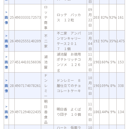
日
ロ
09
ッ
ロッテ バッカ
月
画
25
4903333172573
テ
203
82%
92%
161
ス １２粒
22
像
商
日
事
不二家 アンパ
10
不
ンマンキャリー
月
画
26
4902555140209
二
192
93%
35%
1475
ケース２０１
04
像
家
７ １個
日
湖池屋 お徳用
11
湖
ポテトリッチコ
月
画
27
4514410156036
池
190
160%
5%
153
ンソメ １２６
18
像
屋
ｇ
日
ド
10
ン
ドンレミー ８
月
画
28
4907174078261
レ
層仕立てのチョ
190
109%
8%
338
01
像
ミ
コレートケーキ
日
ー
明
11
日
明日香 よくば
月
画
29
4971294022435
香
186
144%
9%
134
り団子 １０個
01
像
食
日
品
ハート 仮面ラ
10