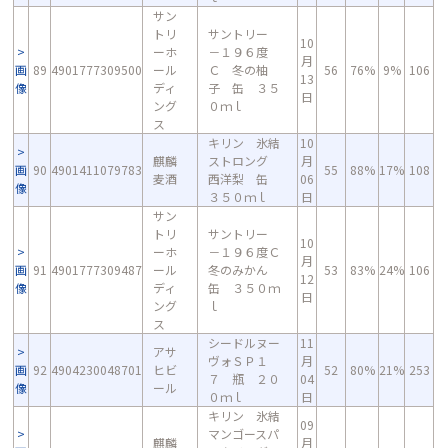
サン
トリ
サントリー
10
ーホ
－１９６度
月
画
89
4901777309500
ール
Ｃ 冬の柚
56
76%
9%
106
13
像
ディ
子 缶 ３５
日
ング
０ｍｌ
ス
キリン 氷結
10
麒麟
ストロング
月
画
90
4901411079783
55
88%
17%
108
麦酒
西洋梨 缶
06
像
３５０ｍｌ
日
サン
トリ
サントリー
10
ーホ
－１９６度Ｃ
月
画
91
4901777309487
ール
冬のみかん
53
83%
24%
106
12
像
ディ
缶 ３５０ｍ
日
ング
ｌ
ス
シードルヌー
11
アサ
ヴォＳＰ１
月
画
92
4904230048701
ヒビ
52
80%
21%
253
７ 瓶 ２０
04
像
ール
０ｍｌ
日
キリン 氷結
09
マンゴースパ
麒麟
月