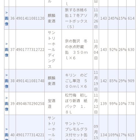
ル
日
ｌ
旅する氷結６
11
麒麟
缶１７冬アソ
月
画
36
4901411081120
143
245%
15%
614
麦酒
ートボックス
26
像
（Ｓ）
日
サン
トリ
京の贅沢 冬
11
ーホ
の氷点貯蔵
月
画
37
4901777312722
ール
143
92%
26%
630
缶 ３５０ｍ
04
像
ディ
ｌ×６
日
ング
ス
11
キリン のど
麒麟
月
画
38
4901411081748
ごし華泡 ５
142
85%
29%
909
麦酒
19
像
００ｍｌ×６
日
松竹梅 初し
11
宝酒
ぼり新酒 紙
月
画
39
4904670290258
139
99%
10%
778
造
パック １．
12
像
８Ｌ
日
サン
トリ
サントリー
09
ーホ
プレモルグラ
月
画
40
4901777314221
ール
ス付セット缶
134
109%
17%
615
15