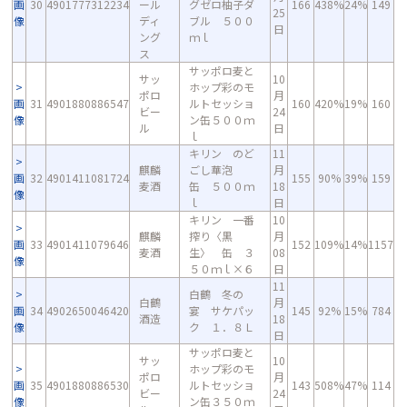
画
30
4901777312234
ール
グゼロ柚子ダ
166
438%
24%
149
25
像
ディ
ブル ５００
日
ング
ｍｌ
ス
サッポロ麦と
サッ
10
ホップ彩のモ
ポロ
月
画
31
4901880886547
ルトセッショ
160
420%
19%
160
ビー
24
像
ン缶５００ｍ
ル
日
ｌ
キリン のど
11
麒麟
ごし華泡
月
画
32
4901411081724
155
90%
39%
159
麦酒
缶 ５００ｍ
18
像
ｌ
日
キリン 一番
10
麒麟
搾り〈黒
月
画
33
4901411079646
152
109%
14%
1157
麦酒
生〉 缶 ３
08
像
５０ｍｌ×６
日
11
白鶴 冬の
白鶴
月
画
34
4902650046420
宴 サケパッ
145
92%
15%
784
酒造
18
像
ク １．８Ｌ
日
サッポロ麦と
サッ
10
ホップ彩のモ
ポロ
月
画
35
4901880886530
ルトセッショ
143
508%
47%
114
ビー
24
像
ン缶３５０ｍ