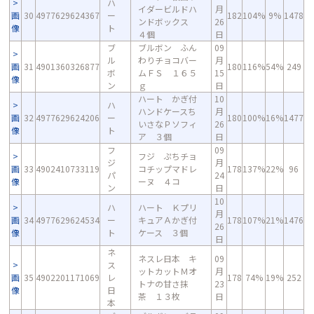
ハ
イダービルドハ
月
画
30
4977629624367
ー
182
104%
9%
1478
ンドボックス
26
像
ト
４個
日
ブ
ブルボン ふん
09
ル
わりチョコバー
月
画
31
4901360326877
180
116%
54%
249
ボ
ムＦＳ １６５
15
像
ン
ｇ
日
ハート かぎ付
10
ハ
ハンドケースち
月
画
32
4977629624206
ー
180
100%
16%
1477
いさなＰソフィ
26
像
ト
ア ３個
日
フ
09
フジ ぷちチョ
ジ
月
画
33
4902410733119
コチップマドレ
178
137%
22%
96
パ
24
像
ーヌ ４コ
ン
日
10
ハ
ハート Ｋプリ
月
画
34
4977629624534
ー
キュアＡかぎ付
178
107%
21%
1476
26
像
ト
ケース ３個
日
ネ
ネスレ日本 キ
09
ス
ットカットＭオ
月
画
35
4902201171069
レ
178
74%
19%
252
トナの甘さ抹
23
像
日
茶 １３枚
日
本