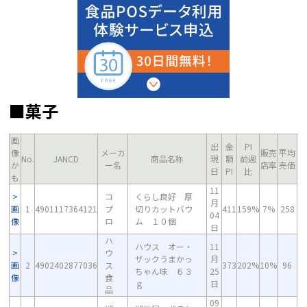
■菓子
画
出
金
PI
像
メーカ
販売
平均
No.
JANCD
商品名称
現
額
前週
か
ー名
店率
売価
日
PI
比
も
11
コ
くらし良好 厚
月
画
1
4901117364121
プ
切りカットバウ
411
159%
7%
258
04
像
ロ
ム １０個
日
ハ
ハウス オー・
11
ウ
ザックうまかっ
月
画
2
4902402877036
ス
373
202%
10%
96
ちゃん味 ６３
25
像
食
ｇ
日
品
09