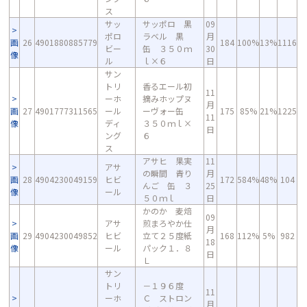
ス
サッ
サッポロ 黒
09
ポロ
ラベル 黒
月
画
26
4901880885779
184
100%
13%
1116
ビー
缶 ３５０ｍ
30
像
ル
ｌ×６
日
サン
トリ
香るエール初
11
ーホ
摘みホップヌ
月
画
27
4901777311565
ール
ーヴォー缶
175
85%
21%
1225
11
像
ディ
３５０ｍｌ×
日
ング
６
ス
アサヒ 果実
11
アサ
の瞬間 青り
月
画
28
4904230049159
ヒビ
172
584%
48%
104
んご 缶 ３
25
像
ール
５０ｍｌ
日
かのか 麦焙
09
アサ
煎まろやか仕
月
画
29
4904230049852
ヒビ
立て２５度紙
168
112%
5%
982
18
像
ール
パック１．８
日
Ｌ
サン
トリ
－１９６度
11
ーホ
Ｃ ストロン
月