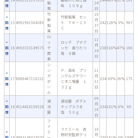
製
24
像
味 １０９ｇ
菓
日
竹
10
竹新製菓 セッ
新
月
画
15
4901961504285
ト ＴＫ－１５
242
126%
5%
967
製
27
像
Ｃ
菓
日
ロ
11
ッ
ロッテ プチブ
月
画
16
4903333149575
テ
ッセ 香りたつ
238
516%
47%
166
24
像
商
苺 ８個
日
事
シ
ン
Ｐ．森永 プリ
11
ガ
ングルズサワー
月
画
17
8886467110221
234
69%
36%
175
ポ
Ｃオニ増量 １
11
像
ー
３２ｇ
日
ル
09
湖
湖池屋 ポテト
月
画
18
4514410158528
池
チップスうま
234
101%
6%
60
16
像
屋
塩 ５０ｇ
日
フ
ァ
ファミール 吉
10
ミ
野好宏監修クリ
月
画
19
4993146073020
ー
230
161%
5%
1998