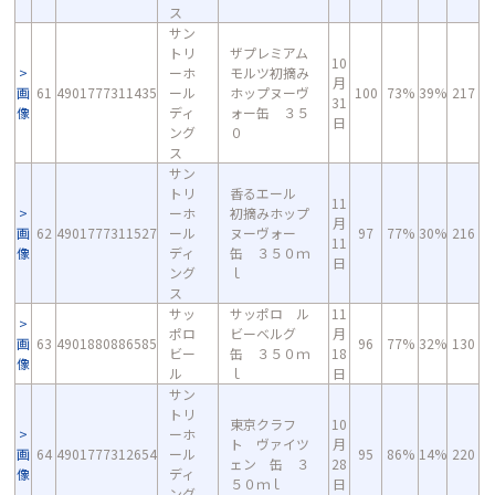
ス
サン
トリ
ザプレミアム
10
ーホ
モルツ初摘み
月
画
61
4901777311435
ール
ホップヌーヴ
100
73%
39%
217
31
像
ディ
ォー缶 ３５
日
ング
０
ス
サン
トリ
香るエール
11
ーホ
初摘みホップ
月
画
62
4901777311527
ール
ヌーヴォー
97
77%
30%
216
11
像
ディ
缶 ３５０ｍ
日
ング
ｌ
ス
サッ
サッポロ ル
11
ポロ
ビーベルグ
月
画
63
4901880886585
96
77%
32%
130
ビー
缶 ３５０ｍ
18
像
ル
ｌ
日
サン
トリ
東京クラフ
10
ーホ
ト ヴァイツ
月
画
64
4901777312654
ール
95
86%
14%
220
ェン 缶 ３
28
像
ディ
５０ｍｌ
日
ング