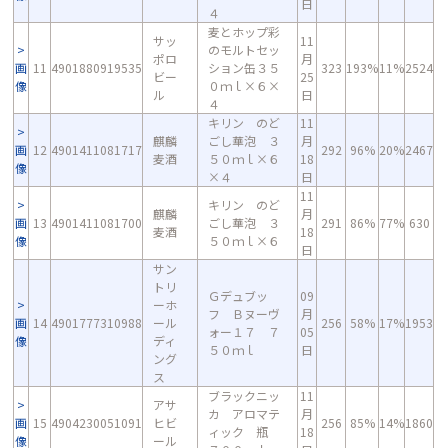
日
４
麦とホップ彩
サッ
11
のモルトセッ
ポロ
月
画
11
4901880919535
ション缶３５
323
193%
11%
2524
ビー
25
像
０ｍｌ×６×
ル
日
４
キリン のど
11
麒麟
ごし華泡 ３
月
画
12
4901411081717
292
96%
20%
2467
麦酒
５０ｍｌ×６
18
像
×４
日
11
キリン のど
麒麟
月
画
13
4901411081700
ごし華泡 ３
291
86%
77%
630
麦酒
18
像
５０ｍｌ×６
日
サン
トリ
Ｇデュブッ
09
ーホ
フ Ｂヌーヴ
月
画
14
4901777310988
ール
256
58%
17%
1953
ォー１７ ７
05
像
ディ
５０ｍｌ
日
ング
ス
ブラックニッ
11
アサ
カ アロマテ
月
画
15
4904230051091
ヒビ
256
85%
14%
1860
ィック 瓶
18
像
ール