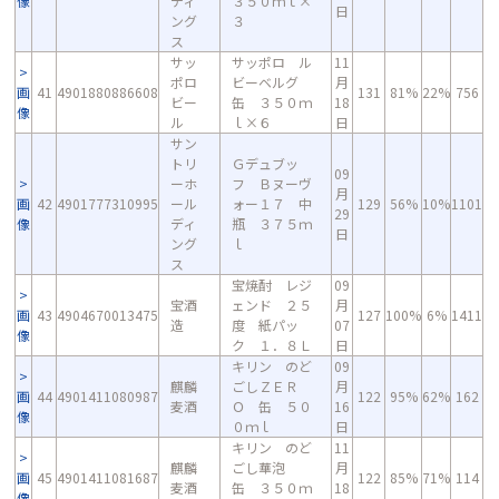
像
ディ
３５０ｍｌ×
日
ング
３
ス
サッ
サッポロ ル
11
ポロ
ビーベルグ
月
画
41
4901880886608
131
81%
22%
756
ビー
缶 ３５０ｍ
18
像
ル
ｌ×６
日
サン
トリ
Ｇデュブッ
09
ーホ
フ Ｂヌーヴ
月
画
42
4901777310995
ール
ォー１７ 中
129
56%
10%
1101
29
像
ディ
瓶 ３７５ｍ
日
ング
ｌ
ス
宝焼酎 レジ
09
宝酒
ェンド ２５
月
画
43
4904670013475
127
100%
6%
1411
造
度 紙パッ
07
像
ク １．８Ｌ
日
キリン のど
09
麒麟
ごしＺＥＲ
月
画
44
4901411080987
122
95%
62%
162
麦酒
Ｏ 缶 ５０
16
像
０ｍｌ
日
キリン のど
11
麒麟
ごし華泡
月
画
45
4901411081687
122
85%
71%
114
麦酒
缶 ３５０ｍ
18
像