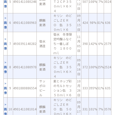
画
5
4901411080246
Ｔ２ＣＰ３５
507
108%
7%
3024
麦酒
12
像
０ｍｌ×６×
日
４
キリン のど
09
麒麟
ごしＺＥＲ
月
画
6
4901411080963
424
98%
81%
636
麦酒
Ｏ 缶 ３５
15
像
０ｍｌ×６
日
菊水 冬季限
11
定吟醸ふなぐ
菊水
月
画
7
4930391140282
ち一番しぼ
398
142%
6%
2579
酒造
05
像
り １８００
日
ｍｌ
キリン のど
09
ごしＺＥＲ
麒麟
月
画
8
4901411080970
Ｏ 缶 ３５
372
100%
25%
2524
麦酒
16
像
０ｍｌ×６×
日
４
サッ
麦とホップ彩
10
ポロ
のモルトセッ
月
画
9
4901880886554
333
395%
51%
635
ビー
ション缶 ３
26
像
ル
５０ｍｌ×６
日
キリン のど
09
ごしＺＥＲ
麒麟
月
画
10
4901411081014
Ｏ 缶 ５０
331
101%
7%
3576
麦酒
17
像
０ｍｌ×６×