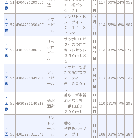
画
51
4904670289955
117
99%
24%
957
造
ム 紙パッ
04
像
ク ２Ｌ
日
アンリＦ・Ｂ
09
アサ
ヌーヴォＳ
月
画
52
4904230050407
ヒビ
114
55%
6%
987
Ｃ １７ ３
26
像
ール
７５ｍｌ
日
サッポロエビ
サッ
11
ス和のつむぎ
ポロ
月
画
53
4901880886523
ギフトセット
114
87%
5%
1221
ビー
05
像
３５０ｍｌ×
ル
日
６
アサヒ もぎ
10
アサ
たて限定スウ
月
画
54
4904230049791
ヒビ
ィーティ―
113
83%
15%
142
19
像
ール
缶 ５００ｍ
日
ｌ
菊水 新米新
11
菊水
酒ふなぐち
月
画
55
4930391140718
110
131%
7%
297
酒造
一番しぼり
22
像
２００ｍｌ
日
サン
トリ
香るエール
11
ーホ
初摘みホップ
月
画
56
4901777311541
ール
ヌーヴォー
108
93%
5%
284
11