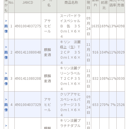
No.
JANCD
商品名称
現
前週
か
名
PI
店率
売価
日
比
も
スーパードラ
09
アサ
イスペシャル
月
画
1
4901004037275
ヒビ
Ｂ 缶 ３５
1635
169%
13%
4398
24
像
ール
０ｍｌ×６×
日
４
キリン 淡麗
11
極上〈生〉Ｔ
麒麟
月
画
2
4901411080048
２ＣＰ ３５
916
104%
11%
3029
麦酒
11
像
０ｍｌ×６×
日
４
キリン淡麗グ
11
リーンラベル
麒麟
月
画
3
4901411080208
Ｔ２ＣＰ３５
832
108%
11%
3030
麦酒
12
像
０ｍｌ×６×
日
４
クリアアサヒ
09
アサ
スペシャルパ
月
画
4
4901004037329
ヒビ
ッケージ３５
653
270%
7%
2526
24
像
ール
０ｍｌ×６×
日
４
キリン淡麗プ
11
ラチナダブル
麒麟
月