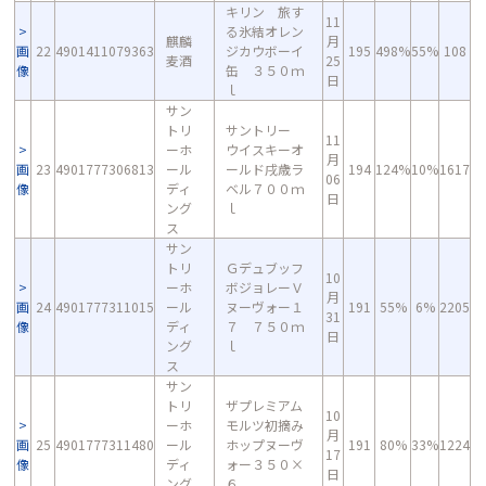
キリン 旅す
11
る氷結オレン
麒麟
月
画
22
4901411079363
ジカウボーイ
195
498%
55%
108
麦酒
25
像
缶 ３５０ｍ
日
ｌ
サン
トリ
サントリー
11
ーホ
ウイスキーオ
月
画
23
4901777306813
ール
ールド戌歳ラ
194
124%
10%
1617
06
像
ディ
ベル７００ｍ
日
ング
ｌ
ス
サン
トリ
Ｇデュブッフ
10
ーホ
ボジョレーＶ
月
画
24
4901777311015
ール
ヌーヴォー１
191
55%
6%
2205
31
像
ディ
７ ７５０ｍ
日
ング
ｌ
ス
サン
トリ
ザプレミアム
10
ーホ
モルツ初摘み
月
画
25
4901777311480
ール
ホップヌーヴ
191
80%
33%
1224
17
像
ディ
ォー３５０×
日
ング
６