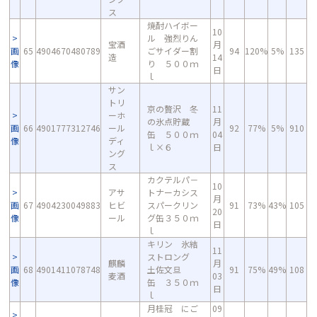
ス
焼酎ハイボー
10
ル 強烈りん
宝酒
月
画
65
4904670480789
ごサイダー割
94
120%
5%
135
造
14
像
り ５００ｍ
日
ｌ
サン
トリ
京の贅沢 冬
11
ーホ
の氷点貯蔵
月
画
66
4901777312746
ール
92
77%
5%
910
缶 ５００ｍ
04
像
ディ
ｌ×６
日
ング
ス
カクテルパ－
10
アサ
トナーカシス
月
画
67
4904230049883
ヒビ
スパークリン
91
73%
43%
105
20
像
ール
グ缶３５０ｍ
日
ｌ
キリン 氷結
11
ストロング
麒麟
月
画
68
4901411078748
土佐文旦
91
75%
49%
108
麦酒
03
像
缶 ３５０ｍ
日
ｌ
月桂冠 にご
09