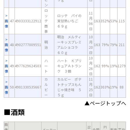
ン
ロ
11
ッ
ロッテ パイの
月
画
47
4903333122912
テ
実甘熟いちご
163
352%
53%
115
06
像
商
６９ｇ
日
事
明治 メルティ
10
明
ーキッスプレミ
月
画
48
4902777009551
163
79%
79%
211
治
アムショコラ
20
像
６０ｇ
日
10
ハ
ハート Ｋプリ
月
画
49
4977629624503
ー
キュアＡトラン
162
99%
19%
1279
26
像
ト
ク ３個
日
カ
カルビー ポテ
11
ル
トチップスもん
月
画
50
4901330535667
162
303%
19%
88
ビ
じゃ焼き味 ５
25
像
ー
５ｇ
日
▲ページトップへ
■酒類
画
出
PI
像
メーカー
金額
販売
平均