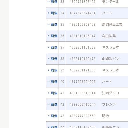
画像
33
4902751328425
モンテール
画像
34
4977629624251
ハート
画像
35
4975162903468
高岡食品工業
画像
36
4901313196847
亀田製菓
画像
37
4902201161503
ネスレ日本
画像
38
4903110192473
山崎製パン
画像
39
4902201171069
ネスレ日本
画像
40
4977629624206
ハート
画像
41
4901005510814
江崎グリコ
画像
42
4933602410044
プレシア
画像
43
4902777009568
明治
画像
44
4903110192466
山崎製パン