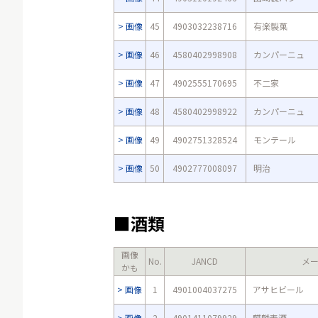
画像
45
4903032238716
有楽製菓
画像
46
4580402998908
カンパーニュ
画像
47
4902555170695
不二家
画像
48
4580402998922
カンパーニュ
画像
49
4902751328524
モンテール
画像
50
4902777008097
明治
■酒類
画像
No.
JANCD
メ
かも
画像
1
4901004037275
アサヒビール
画像
2
4901411079929
麒麟麦酒