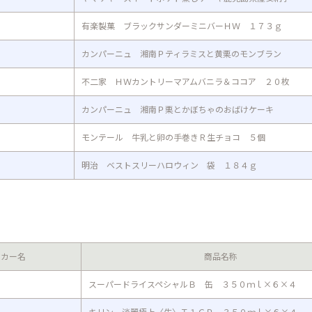
有楽製菓 ブラックサンダーミニバーＨＷ １７３ｇ
カンパーニュ 湘南Ｐティラミスと黄栗のモンブラン
不二家 ＨＷカントリーマアムバニラ＆ココア ２０枚
カンパーニュ 湘南Ｐ栗とかぼちゃのおばけケーキ
モンテール 牛乳と卵の手巻きＲ生チョコ ５個
明治 ベストスリーハロウィン 袋 １８４ｇ
ーカー名
商品名称
スーパードライスペシャルＢ 缶 ３５０ｍｌ×６×４
キリン 淡麗極上〈生〉Ｔ１ＣＰ ３５０ｍｌ×６×４