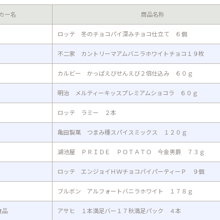
カー名
商品名称
ロッテ 冬のチョコパイ深みチョコ仕立て ６個
不二家 カントリーマアムバニラホワイトチョコ１９枚
カルビー かっぱえびせんえび２倍仕込み ６０ｇ
明治 メルティーキッスプレミアムショコラ ６０ｇ
ロッテ ラミー ２本
亀田製菓 つまみ種スパイスミックス １２０ｇ
湖池屋 ＰＲＩＤＥ ＰＯＴＡＴＯ 今金男爵 ７３ｇ
ロッテ エンジョイＨＷチョコパイパーティーＰ ９個
ブルボン アルフォートバニラホワイト １７８ｇ
食品
アサヒ １本満足バー１７秋満足パック ４本