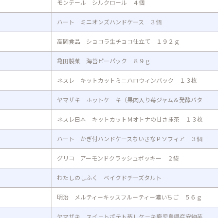
モンテール シルクロール ４個
ハート ミニオンズハンドケース ３個
高岡食品 ショコラ生チョコ仕立て １９２ｇ
亀田製菓 海苔ピーパック ８９ｇ
ネスレ キットカットミニハロウィンパック １３枚
ヤマザキ ホットケ－キ（果肉入り苺ジャム＆発酵バタ
ネスレ日本 キットカットＭオトナの甘さ抹茶 １３枚
ハート かぎ付ハンドケースちいさなＰソフィア ３個
グリコ アーモンドクラッシュポッキー ２袋
わたしのしふく ベイクドチーズタルト
明治 メルティーキッスフルーティー濃いちご ５６ｇ
ヤマザキ スイ－トポテト蒸しケ－キ鹿児島県産安納芋