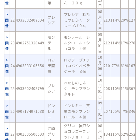
像
菓
ん ２０ｇ
日
08
プレシア わた
プレ
月
画
22
4933602407594
しのしふく ク
213
114%
20%
127
シア
31
像
レープバウム
日
09
モン
モンテール シ
月
画
23
4902751328449
テー
ルクロール・シ
212
114%
17%
278
01
像
ル
ョコラ ４個
日
10
ロッ
ロッテ プチチ
月
画
24
4903333105656
テ商
ョコパイオペラ
210
77%
61%
167
06
像
事
ケーキ ８個
日
10
わたしのしふ
プレ
月
画
25
4933602408799
く モンブラン
208
110%
11%
367
シア
01
像
タルト
日
09
ドン
ドンレミー 茶
月
画
26
4907174071538
レミ
栗のモンブラン
207
105%
7%
346
01
像
ー
ロール ４個
日
グリコ 神戸シ
08
江崎
ョコラゴーフレ
月
画
27
4901005500693
グリ
184
116%
62%
252
ットチョコ １
19
像
コ