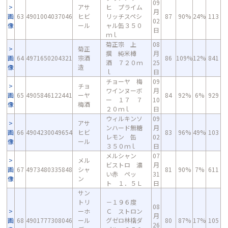
09
アサ
ヒ プライム
月
画
63
4901004037046
ヒビ
リッチスペシ
87
90%
24%
113
02
像
ール
ャル缶３５０
日
ｍｌ
菊正宗 上
08
菊正
撰 純米樽
月
画
64
4971650204321
宗酒
86
109%
12%
841
酒 ７２０ｍ
25
像
造
ｌ
日
チョーヤ 梅
09
チョ
ワインヌーボ
月
画
65
4905846122441
ーヤ
84
92%
6%
929
ー １７ ７
10
像
梅酒
２０ｍｌ
日
ウィルキンソ
09
アサ
ンハード無糖
月
画
66
4904230049654
ヒビ
83
96%
49%
103
レモン 缶
02
像
ール
３５０ｍｌ
日
メルシャン
07
メル
ビストロ 濃
月
画
67
4973480335848
シャ
81
90%
7%
611
い赤 ペッ
31
像
ン
ト １．５Ｌ
日
サン
トリ
－１９６度
08
ーホ
Ｃ ストロン
月
画
68
4901777308046
ール
グゼロ林檎ダ
80
87%
17%
105
26