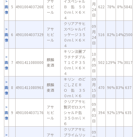
アサ
イスペシャル
月
画
5
4901004037268
ヒビ
Ｂ 缶 ５０
622
78%
8%
5841
24
像
ール
０ｍｌ×６×
日
４
クリアアサヒ
09
アサ
スペシャルパ
月
画
6
4901004037329
ヒビ
ッケージ３５
516
82%
14%
2500
24
像
ール
０ｍｌ×６×
日
４
キリン淡麗プ
10
ラチナダブル
麒麟
月
画
7
4901411080000
Ｔ１ＣＰ３５
502
129%
7%
3017
麦酒
09
像
０ｍｌ×６×
日
４
キリン のど
09
麒麟
ごしＺＥＲ
月
画
8
4901411080963
470
96%
83%
637
麦酒
Ｏ 缶 ３５
15
像
０ｍｌ×６
日
クリアアサヒ
09
アサ
贅沢ゼロスペ
月
画
9
4901004037176
ヒビ
シャルＰ缶
394
92%
19%
635
03
像
ール
３５０ｍｌ×
日
６
クリアアサヒ
09
アサ
プライムリッ