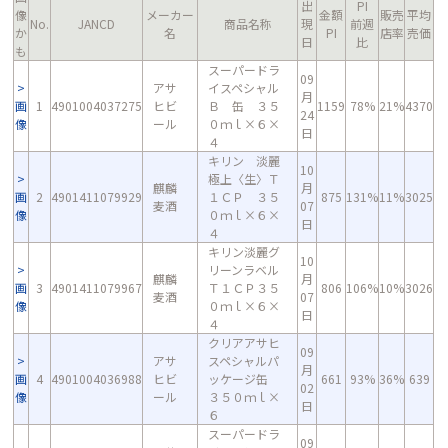
出
PI
像
メーカー
金額
販売
平均
No.
JANCD
商品名称
現
前週
か
名
PI
店率
売価
日
比
も
スーパードラ
09
アサ
イスペシャル
月
画
1
4901004037275
ヒビ
Ｂ 缶 ３５
1159
78%
21%
4370
24
像
ール
０ｍｌ×６×
日
４
キリン 淡麗
10
極上〈生〉Ｔ
麒麟
月
画
2
4901411079929
１ＣＰ ３５
875
131%
11%
3025
麦酒
07
像
０ｍｌ×６×
日
４
キリン淡麗グ
10
リーンラベル
麒麟
月
画
3
4901411079967
Ｔ１ＣＰ３５
806
106%
10%
3026
麦酒
07
像
０ｍｌ×６×
日
４
クリアアサヒ
09
アサ
スペシャルパ
月
画
4
4901004036988
ヒビ
ッケージ缶
661
93%
36%
639
02
像
ール
３５０ｍｌ×
日
６
スーパードラ
09