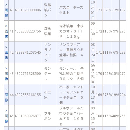
10
敷島
パスコ チーズ
月
画
40
4901820389886
製パ
173
97%
12%
102
タルト
01
像
ン
日
09
森永製菓 小枝
森永
月
画
41
4902888229756
カカオ７０ＴＴ
172
119%
9%
270
製菓
30
像
Ｐ １１６ｇ
日
サン
サンラヴィア
08
ラヴ
ン 黄福ろうる
月
画
42
4973341203545
171
111%
6%
278
ィア
愛媛の和栗 ４
24
像
ン
切
日
09
モン
モンテール 牛
月
画
43
4902751328500
テー
乳と卵の手巻き
170
105%
15%
270
01
像
ル
Ｒミルク ５個
日
不二家 カント
10
不二
リーマアムＰケ
月
画
44
4902555166155
169
375%
19%
204
家
ーキチョコ ６
13
像
個
日
ブルボン ふん
09
ブル
わりチョコバー
月
画
45
4901360326877
168
115%
48%
256
ボン
ムＦＳ １６５
15
像
ｇ
日
不二家 ＨＷカ
08