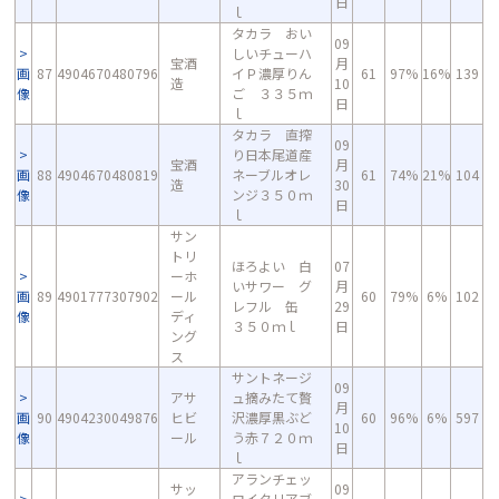
日
ｌ
タカラ おい
09
しいチューハ
宝酒
月
画
87
4904670480796
イＰ濃厚りん
61
97%
16%
139
造
10
像
ご ３３５ｍ
日
ｌ
タカラ 直搾
09
り日本尾道産
宝酒
月
画
88
4904670480819
ネーブルオレ
61
74%
21%
104
造
30
像
ンジ３５０ｍ
日
ｌ
サン
トリ
ほろよい 白
07
ーホ
いサワー グ
月
画
89
4901777307902
ール
60
79%
6%
102
レフル 缶
29
像
ディ
３５０ｍｌ
日
ング
ス
サントネージ
09
アサ
ュ摘みたて贅
月
画
90
4904230049876
ヒビ
沢濃厚黒ぶど
60
96%
6%
597
10
像
ール
う赤７２０ｍ
日
ｌ
アランチェッ
サッ
09
ロイタリアブ