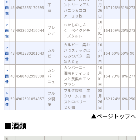
不二
ントリーマアム
月
画
46
4902555170695
167
108%
51%
273
家
バニラ＆ココ
26
像
ア ２０枚
日
10
わたしのしふ
プレ
月
画
47
4933602410044
く ベイクドチ
164
109%
20%
273
シア
01
像
ーズタルト
日
カルビー 紫お
10
カル
さつスナックは
月
画
48
4901330201043
164
60%
59%
90
ビー
ちみつバター風
07
像
味５０ｇ
日
カンパーニュ
10
カン
湘南Ｐティラミ
月
画
49
4580402998908
パー
164
73%
8%
277
スと黄栗のモン
01
像
ニュ
ブラン
日
フルタ製菓 生
08
フル
クリームチョコ
月
画
50
4902501054857
タ製
162
124%
6%
250
ストロベリー
26
像
菓
２０個
日
▲ページトップへ
■酒類
画