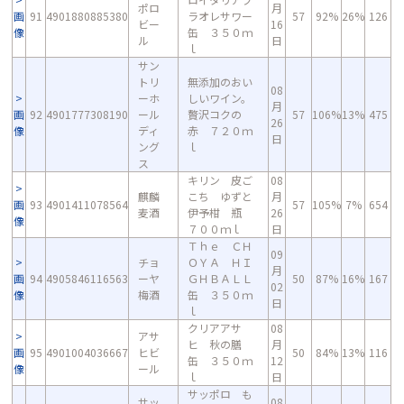
ポロ
月
画
91
4901880885380
ラオレサワー
57
92%
26%
126
ビー
16
像
缶 ３５０ｍ
ル
日
ｌ
サン
トリ
無添加のおい
08
ーホ
しいワイン。
月
画
92
4901777308190
ール
贅沢コクの
57
106%
13%
475
26
像
ディ
赤 ７２０ｍ
日
ング
ｌ
ス
キリン 皮ご
08
麒麟
こち ゆずと
月
画
93
4901411078564
57
105%
7%
654
麦酒
伊予柑 瓶
26
像
７００ｍｌ
日
Ｔｈｅ ＣＨ
09
チョ
ＯＹＡ ＨＩ
月
画
94
4905846116563
ーヤ
ＧＨＢＡＬＬ
50
87%
16%
167
02
像
梅酒
缶 ３５０ｍ
日
ｌ
クリアアサ
08
アサ
ヒ 秋の膳
月
画
95
4901004036667
ヒビ
50
84%
13%
116
缶 ３５０ｍ
12
像
ール
ｌ
日
サッポロ も
サッ
08