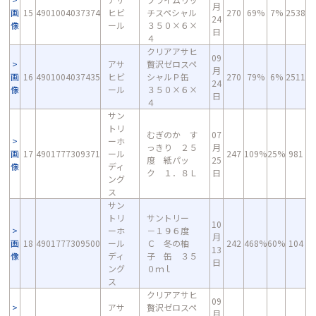
月
画
15
4901004037374
ヒビ
チスペシャル
270
69%
7%
2538
24
像
ール
３５０×６×
日
４
クリアアサヒ
09
アサ
贅沢ゼロスペ
月
画
16
4901004037435
ヒビ
シャルＰ缶
270
79%
6%
2511
24
像
ール
３５０×６×
日
４
サン
トリ
むぎのか す
07
ーホ
っきり ２５
月
画
17
4901777309371
ール
247
109%
25%
981
度 紙パッ
25
像
ディ
ク １．８Ｌ
日
ング
ス
サン
トリ
サントリー
10
ーホ
－１９６度
月
画
18
4901777309500
ール
Ｃ 冬の柚
242
468%
60%
104
13
像
ディ
子 缶 ３５
日
ング
０ｍｌ
ス
クリアアサヒ
09
アサ
贅沢ゼロスペ
月