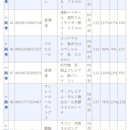
像
ン
６ ７５０ｍ
日
ｌ
焼酎ハイボー
09
ル 強烈りん
宝酒
月
画
45
4904670480734
ごサイダー割
132
537%
37%
100
造
29
像
り ３５０ｍ
日
ｌ
クリアアサ
09
アサ
ヒ 贅沢ゼロ
月
画
46
4901004037107
ヒビ
スペシャル
132
96%
9%
157
04
像
ール
Ｐ 缶 ５０
日
０ｍｌ
松竹梅 天
09
宝酒
極上プレミア
月
画
47
4904670289955
131
118%
23%
955
造
ム 紙パッ
04
像
ク ２Ｌ
日
サン
トリ
ザ・プレミア
08
ーホ
ム・モルツ香
月
画
48
4901777310407
ール
るエール芳醇
127
78%
11%
1228
19
像
ディ
３５０ｍｌ×
日
ング
６
ス
キリン 氷結
10
麒麟
ストロング
月