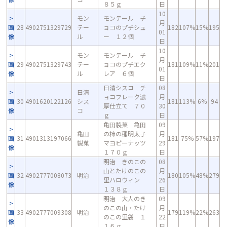
８５ｇ
日
10
モン
モンテール チ
月
画
28
4902751329729
テー
ョコのプチシュ
182
107%
15%
195
01
像
ル
ー １２個
日
10
モン
モンテール チ
月
画
29
4902751329743
テー
ョコのプチエク
181
109%
11%
201
01
像
ル
レア ６個
日
日清シスコ チ
08
日清
ョコフレーク濃
月
画
30
4901620122126
シス
181
113%
6%
94
厚仕立て ７０
30
像
コ
ｇ
日
亀田製菓 亀田
09
亀田
の柿の種明太子
月
画
31
4901313197066
181
75%
57%
197
製菓
マヨピーナッツ
29
像
１７０ｇ
日
明治 きのこの
08
山とたけのこの
月
画
32
4902777008073
明治
180
105%
48%
279
里ハロウィン
26
像
１３８ｇ
日
明治 大人のき
09
のこの山・たけ
月
画
33
4902777009308
明治
179
119%
22%
263
のこの里袋 １
22
像
１６ｇ
日