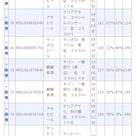
ビー
缶 ５００ｍ
01
像
ル
ｌ×６
日
クリアアサ
09
アサ
ヒ スペシャ
月
画
30
4901004036940
ヒビ
ルパッケー
161
102%
33%
114
03
像
ール
ジ 缶 ３５
日
０ｍｌ
サッ
サッポロ 黒
09
ポロ
ラベル 黒
月
画
31
4901880885755
160
72%
49%
196
ビー
缶 ３５０ｍ
29
像
ル
ｌ
日
キリン 一番
10
麒麟
搾り〈黒
月
画
32
4901411079646
157
86%
28%
1145
麦酒
生〉 缶 ３
08
像
５０ｍｌ×６
日
キリン 一番
10
麒麟
搾り〈黒生〉
月
画
33
4901411079264
155
90%
47%
199
麦酒
缶 ３５０ｍ
07
像
ｌ
日
クリアアサ
08
アサ
ヒ 秋の膳
月
画
34
4901004036704
ヒビ
150
98%
8%
644
缶 ３５０ｍ
12
像
ール
ｌ×６
日
サン
トリ
サントリー