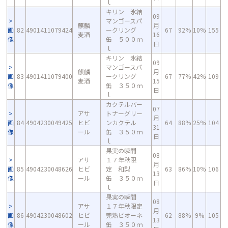
ｌ
キリン 氷結
09
マンゴースパ
麒麟
月
画
82
4901411079424
ークリング
67
92%
10%
155
麦酒
16
像
缶 ５００ｍ
日
ｌ
キリン 氷結
09
マンゴースパ
麒麟
月
画
83
4901411079400
ークリング
67
77%
42%
109
麦酒
15
像
缶 ３５０ｍ
日
ｌ
カクテルパー
07
アサ
トナーグリー
月
画
84
4904230049425
ヒビ
ンカクテル
64
88%
25%
104
31
像
ール
缶 ３５０ｍ
日
ｌ
果実の瞬間
08
アサ
１７年秋限
月
画
85
4904230048626
ヒビ
定 和梨
63
86%
10%
106
13
像
ール
缶 ３５０ｍ
日
ｌ
果実の瞬間
08
アサ
１７年秋限定
月
画
86
4904230048602
ヒビ
完熟ピオーネ
62
88%
9%
105
13
像
ール
缶 ３５０ｍ