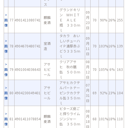
ス
グランドキリ
09
ン ＷＨＩＴ
麒麟
月
画
77
4901411080741
Ｅ ＡＬＥ
70
90%
26%
255
麦酒
23
像
瓶 ３３０ｍ
日
ｌ
タカラ おい
09
しいチューハ
宝酒
月
画
78
4904670480741
イＰ濃厚赤ぶ
70
103%
16%
139
造
11
像
どう３３５ｍ
日
ｌ
クリアアサ
08
アサ
ヒ 秋の膳
月
画
79
4901004036643
ヒビ
70
105%
6%
163
缶 ５００ｍ
12
像
ール
ｌ
日
アサヒカクテ
07
アサ
ルパートナー
月
画
80
4904230049401
ヒビ
ピンクカクテ
69
92%
23%
104
31
像
ール
ル缶３５０ｍ
日
ｌ
ビターズ皮ご
08
と搾りライム
麒麟
月
画
81
4901411078854
ジンジャー
68
101%
18%
110
麦酒
18
像
缶 ３５０ｍ
日