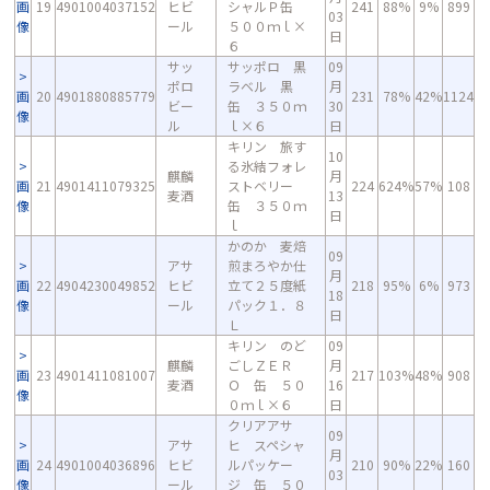
画
19
4901004037152
ヒビ
シャルＰ缶
241
88%
9%
899
03
像
ール
５００ｍｌ×
日
６
サッ
サッポロ 黒
09
ポロ
ラベル 黒
月
画
20
4901880885779
231
78%
42%
1124
ビー
缶 ３５０ｍ
30
像
ル
ｌ×６
日
キリン 旅す
10
る氷結フォレ
麒麟
月
画
21
4901411079325
ストベリー
224
624%
57%
108
麦酒
13
像
缶 ３５０ｍ
日
ｌ
かのか 麦焙
09
アサ
煎まろやか仕
月
画
22
4904230049852
ヒビ
立て２５度紙
218
95%
6%
973
18
像
ール
パック１．８
日
Ｌ
キリン のど
09
麒麟
ごしＺＥＲ
月
画
23
4901411081007
217
103%
48%
908
麦酒
Ｏ 缶 ５０
16
像
０ｍｌ×６
日
クリアアサ
09
アサ
ヒ スペシャ
月
画
24
4901004036896
ヒビ
ルパッケー
210
90%
22%
160
03
像
ール
ジ 缶 ５０