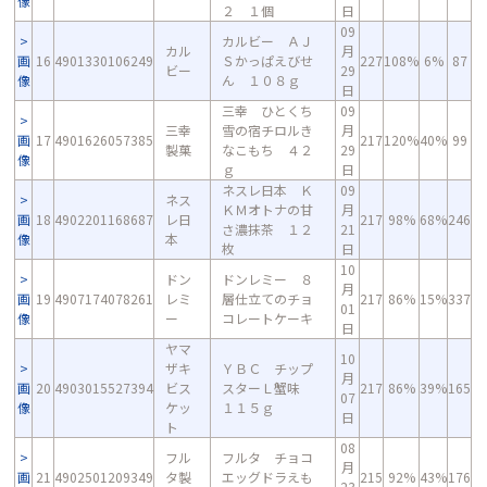
像
２ １個
日
09
カルビー ＡＪ
カル
月
画
16
4901330106249
Ｓかっぱえびせ
227
108%
6%
87
ビー
29
像
ん １０８ｇ
日
三幸 ひとくち
09
三幸
雪の宿チロルき
月
画
17
4901626057385
217
120%
40%
99
製菓
なこもち ４２
29
像
ｇ
日
ネスレ日本 Ｋ
09
ネス
ＫＭオトナの甘
月
画
18
4902201168687
レ日
217
98%
68%
246
さ濃抹茶 １２
21
像
本
枚
日
10
ドン
ドンレミー ８
月
画
19
4907174078261
レミ
層仕立てのチョ
217
86%
15%
337
01
像
ー
コレートケーキ
日
ヤマ
10
ザキ
ＹＢＣ チップ
月
画
20
4903015527394
ビス
スターＬ蟹味
217
86%
39%
165
07
像
ケッ
１１５ｇ
日
ト
08
フル
フルタ チョコ
月
画
21
4902501209349
タ製
エッグドラえも
215
92%
43%
176
23