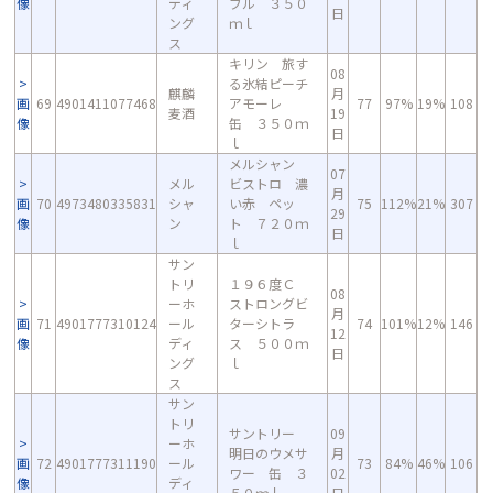
像
ディ
ブル ３５０
日
ング
ｍｌ
ス
キリン 旅す
08
る氷結ピーチ
麒麟
月
画
69
4901411077468
アモーレ
77
97%
19%
108
麦酒
19
像
缶 ３５０ｍ
日
ｌ
メルシャン
07
メル
ビストロ 濃
月
画
70
4973480335831
シャ
い赤 ペッ
75
112%
21%
307
29
像
ン
ト ７２０ｍ
日
ｌ
サン
トリ
１９６度Ｃ
08
ーホ
ストロングビ
月
画
71
4901777310124
ール
ターシトラ
74
101%
12%
146
12
像
ディ
ス ５００ｍ
日
ング
ｌ
ス
サン
トリ
サントリー
09
ーホ
明日のウメサ
月
画
72
4901777311190
ール
73
84%
46%
106
ワー 缶 ３
02
像
ディ
５０ｍｌ
日