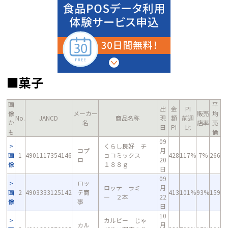
■菓子
画
平
出
金
PI
像
メーカー
販売
均
No.
JANCD
商品名称
現
額
前週
か
名
店率
売
日
PI
比
も
価
09
くらし良好 チ
コプ
月
画
1
4901117354146
ョコミックス
428
117%
7%
266
ロ
20
像
１８８ｇ
日
09
ロッ
ロッテ ラミ
月
画
2
4903333125142
テ商
413
101%
93%
159
ー ２本
22
像
事
日
10
カルビー じゃ
カル
月