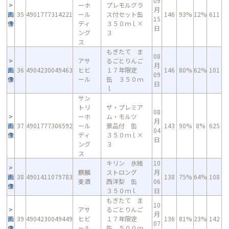
09
ーホ
プレモルグラ
月
画
35
4901777314221
ール
ス付セット缶
146
93%
12%
611
15
像
ディ
３５０ｍｌ×
日
ング
３
ス
もぎたて ま
08
アサ
るごとりんご
月
画
36
4904230049463
ヒビ
１７年限定
146
80%
62%
101
09
像
ール
缶 ３５０ｍ
日
ｌ
サン
トリ
ザ・プレミア
08
ーホ
ム・モルツ
月
画
37
4901777306592
ール
景品付 缶
143
90%
8%
625
04
像
ディ
３５０ｍｌ×
日
ング
３
ス
キリン 氷結
10
麒麟
ストロング
月
画
38
4901411079783
138
75%
64%
108
麦酒
西洋梨 缶
06
像
３５０ｍｌ
日
もぎたて ま
10
アサ
るごとりんご
月
画
39
4904230049449
ヒビ
１７年限定
136
81%
23%
142
07
像
ール
缶 ５００ｍ