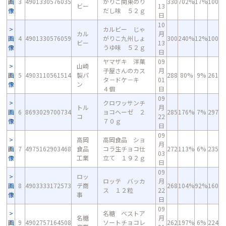
画
3
4901330576035
がりこ関東のり
330
702%
17%
100
ビー
13
像
だし味 ５２ｇ
日
10
カルビー じゃ
カル
月
画
4
4901330576059
がりこ九州しょ
300
240%
12%
100
ビー
13
像
うゆ味 ５２ｇ
日
ヤマザキ 洋菓
09
山崎
子屋さんのカス
月
画
5
4903110561514
製パ
288
80%
9%
261
タ－ドケ－キ
01
像
ン
４個
日
09
クロワッサンチ
トル
月
画
6
8693029700734
ョコヘーゼ ２
285
176%
7%
297
コ
22
像
７０ｇ
日
09
高岡
高岡食品 ショ
月
画
7
4975162903468
食品
コラ生チョコ仕
272
113%
6%
235
03
像
工業
立て １９２ｇ
日
09
ロッ
ロッテ バッカ
月
画
8
4903333172573
テ商
268
104%
92%
160
ス １２粒
22
像
事
日
09
名糖 ベストア
名糖
月
画
9
4902757164508
ソートチョコレ
262
197%
6%
224