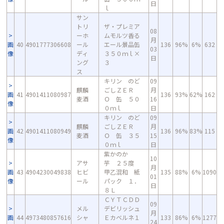
日
ｌ
サン
トリ
ザ・プレミア
08
ーホ
ムモルツ香る
月
画
40
4901777306608
ール
エール景品缶
136
96%
6%
632
03
像
ディ
３５０ｍｌ×
日
ング
３
ス
キリン のど
09
麒麟
ごしＺＥＲ
月
画
41
4901411080987
136
93%
62%
162
麦酒
Ｏ 缶 ５０
16
像
０ｍｌ
日
キリン のど
09
麒麟
ごしＺＥＲ
月
画
42
4901411080949
136
96%
83%
115
麦酒
Ｏ 缶 ３５
15
像
０ｍｌ
日
紫かのか
10
アサ
芋 ２５度
月
画
43
4904230049838
ヒビ
甲乙混和 紙
135
88%
6%
1090
01
像
ール
パック １．
日
８Ｌ
ＣＹＴＣＤＤ
09
メル
デビリッシュ
月
画
44
4973480857616
シャ
Ｅカベルネ１
133
86%
6%
1277
24