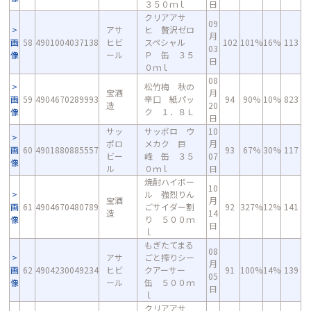
３５０ｍｌ
日
クリアアサ
09
アサ
ヒ 贅沢ゼロ
月
画
58
4901004037138
ヒビ
スペシャル
102
101%
16%
113
03
像
ール
Ｐ 缶 ３５
日
０ｍｌ
08
松竹梅 秋の
宝酒
月
画
59
4904670289993
辛口 紙パッ
94
90%
10%
823
造
20
像
ク １．８Ｌ
日
サッ
サッポロ ウ
10
ポロ
メカク 巨
月
画
60
4901880885557
93
67%
30%
117
ビー
峰 缶 ３５
07
像
ル
０ｍｌ
日
焼酎ハイボー
10
ル 強烈りん
宝酒
月
画
61
4904670480789
ごサイダー割
92
327%
12%
141
造
14
像
り ５００ｍ
日
ｌ
もぎたてまる
08
アサ
ごと搾りシー
月
画
62
4904230049234
ヒビ
クアーサー
91
100%
14%
139
05
像
ール
缶 ５００ｍ
日
ｌ
クリアアサ