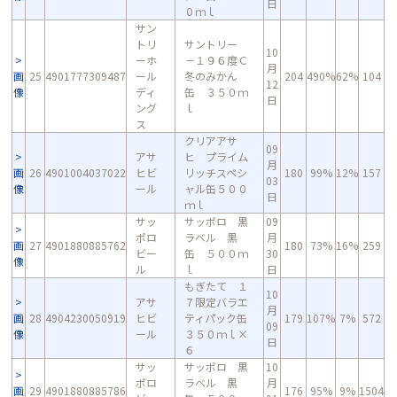
日
０ｍｌ
サン
トリ
サントリー
10
ーホ
－１９６度Ｃ
月
画
25
4901777309487
ール
冬のみかん
204
490%
62%
104
12
像
ディ
缶 ３５０ｍ
日
ング
ｌ
ス
クリアアサ
09
アサ
ヒ プライム
月
画
26
4901004037022
ヒビ
リッチスペシ
180
99%
12%
157
03
像
ール
ャル缶５００
日
ｍｌ
サッ
サッポロ 黒
09
ポロ
ラベル 黒
月
画
27
4901880885762
180
73%
16%
259
ビー
缶 ５００ｍ
30
像
ル
ｌ
日
もぎたて １
10
アサ
７限定バラエ
月
画
28
4904230050919
ヒビ
ティパック缶
179
107%
7%
572
09
像
ール
３５０ｍｌ×
日
６
サッ
サッポロ 黒
10
ポロ
ラベル 黒
月
画
29
4901880885786
176
95%
9%
1504