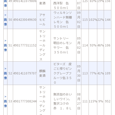
画
49
4901411079806
125
83%
19%
156
麦酒
西洋梨 缶
07
像
５００ｍｌ
日
ウィルキンソ
09
アサ
ンハード無糖
月
画
50
4904230049630
ヒビ
115
102%
22%
144
レモン 缶
02
像
ール
５００ｍｌ
日
サン
トリ
サントリー
09
ーホ
明日のレモン
月
画
51
4901777311152
ール
114
93%
46%
106
サワー 缶
02
像
ディ
３５０ｍｌ
日
ング
ス
ビターズ 皮
09
ごと搾りピン
麒麟
月
画
52
4901411079707
クグレープフ
113
77%
41%
109
麦酒
30
像
ルーツ缶３５
日
０
サン
トリ
無添加のおい
08
ーホ
しいワイン。
月
画
53
4901777308244
ール
111
115%
9%
952
贅沢コクの
27
像
ディ
赤 １．８Ｌ
日
ング
ス