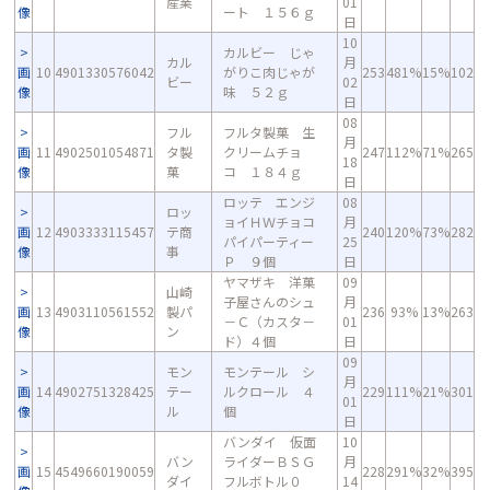
産業
01
像
ート １５６ｇ
日
10
カルビー じゃ
カル
月
画
10
4901330576042
がりこ肉じゃが
253
481%
15%
102
ビー
02
像
味 ５２ｇ
日
08
フル
フルタ製菓 生
月
画
11
4902501054871
タ製
クリームチョ
247
112%
71%
265
18
像
菓
コ １８４ｇ
日
ロッテ エンジ
08
ロッ
ョイＨＷチョコ
月
画
12
4903333115457
テ商
240
120%
73%
282
パイパーティー
25
像
事
Ｐ ９個
日
ヤマザキ 洋菓
09
山崎
子屋さんのシュ
月
画
13
4903110561552
製パ
236
93%
13%
263
－Ｃ（カスタ－
01
像
ン
ド）４個
日
09
モン
モンテール シ
月
画
14
4902751328425
テー
ルクロール ４
229
111%
21%
301
01
像
ル
個
日
バンダイ 仮面
10
バン
ライダーＢＳＧ
月
画
15
4549660190059
228
291%
32%
395
ダイ
フルボトル０
14