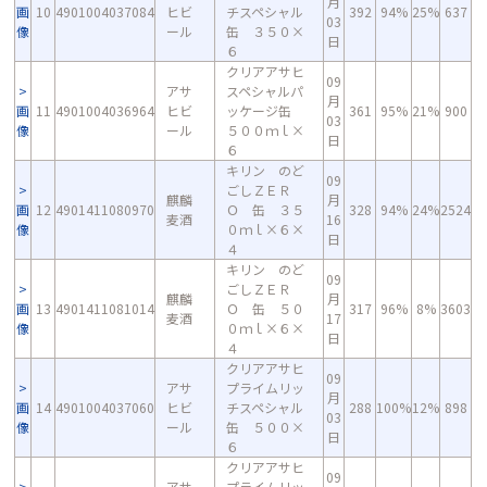
月
画
10
4901004037084
ヒビ
チスペシャル
392
94%
25%
637
03
像
ール
缶 ３５０×
日
６
クリアアサヒ
09
アサ
スペシャルパ
月
画
11
4901004036964
ヒビ
ッケージ缶
361
95%
21%
900
03
像
ール
５００ｍｌ×
日
６
キリン のど
09
ごしＺＥＲ
麒麟
月
画
12
4901411080970
Ｏ 缶 ３５
328
94%
24%
2524
麦酒
16
像
０ｍｌ×６×
日
４
キリン のど
09
ごしＺＥＲ
麒麟
月
画
13
4901411081014
Ｏ 缶 ５０
317
96%
8%
3603
麦酒
17
像
０ｍｌ×６×
日
４
クリアアサヒ
09
アサ
プライムリッ
月
画
14
4901004037060
ヒビ
チスペシャル
288
100%
12%
898
03
像
ール
缶 ５００×
日
６
クリアアサヒ
09
アサ
プライムリッ