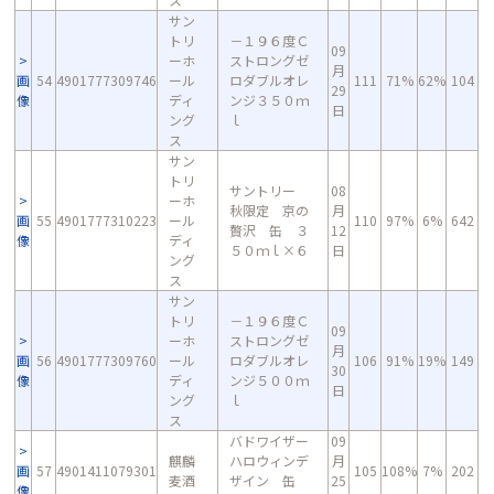
サン
トリ
－１９６度Ｃ
09
ーホ
ストロングゼ
月
画
54
4901777309746
ール
ロダブルオレ
111
71%
62%
104
29
像
ディ
ンジ３５０ｍ
日
ング
ｌ
ス
サン
トリ
サントリー
08
ーホ
秋限定 京の
月
画
55
4901777310223
ール
110
97%
6%
642
贅沢 缶 ３
12
像
ディ
５０ｍｌ×６
日
ング
ス
サン
トリ
－１９６度Ｃ
09
ーホ
ストロングゼ
月
画
56
4901777309760
ール
ロダブルオレ
106
91%
19%
149
30
像
ディ
ンジ５００ｍ
日
ング
ｌ
ス
バドワイザー
09
麒麟
ハロウィンデ
月
画
57
4901411079301
105
108%
7%
202
麦酒
ザイン 缶
25
像