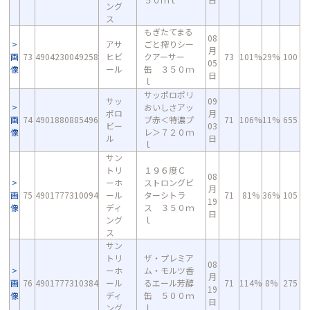
ング
ス
もぎたてまる
08
アサ
ごと搾りシー
月
画
73
4904230049258
ヒビ
クアーサー
73
101%
29%
100
05
像
ール
缶 ３５０ｍ
日
ｌ
サッポロポリ
サッ
09
おいしさアッ
ポロ
月
画
74
4901880885496
プ赤＜特濃プ
71
106%
11%
655
ビー
03
像
レ＞７２０ｍ
ル
日
ｌ
サン
トリ
１９６度Ｃ
08
ーホ
ストロングビ
月
画
75
4901777310094
ール
ターシトラ
71
81%
36%
105
19
像
ディ
ス ３５０ｍ
日
ング
ｌ
ス
サン
トリ
ザ・プレミア
08
ーホ
ム・モルツ香
月
画
76
4901777310384
ール
るエール芳醇
71
114%
8%
275
19
像
ディ
缶 ５００ｍ
日
ング
ｌ