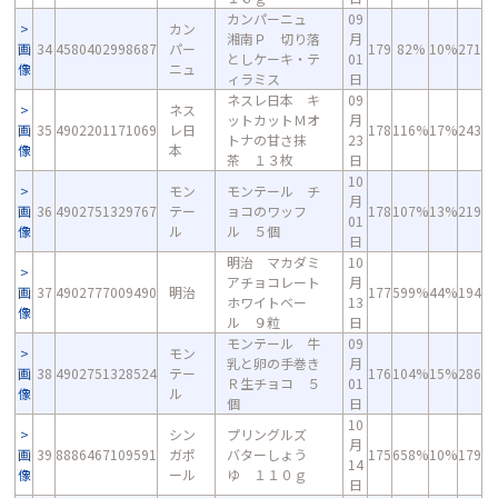
カンパーニュ
09
カン
湘南Ｐ 切り落
月
画
34
4580402998687
パー
179
82%
10%
271
としケーキ・テ
01
像
ニュ
ィラミス
日
ネスレ日本 キ
09
ネス
ットカットＭオ
月
画
35
4902201171069
レ日
178
116%
17%
243
トナの甘さ抹
23
像
本
茶 １３枚
日
10
モン
モンテール チ
月
画
36
4902751329767
テー
ョコのワッフ
178
107%
13%
219
01
像
ル
ル ５個
日
明治 マカダミ
10
アチョコレート
月
画
37
4902777009490
明治
177
599%
44%
194
ホワイトベー
13
像
ル ９粒
日
モンテール 牛
09
モン
乳と卵の手巻き
月
画
38
4902751328524
テー
176
104%
15%
286
Ｒ生チョコ ５
01
像
ル
個
日
10
シン
プリングルズ
月
画
39
8886467109591
ガポ
バターしょう
175
658%
10%
179
14
像
ール
ゆ １１０ｇ
日