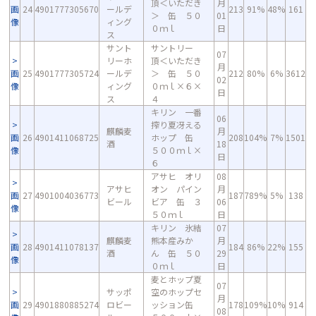
頂＜いただき
月
画
24
4901777305670
ールデ
213
91%
48%
161
＞ 缶 ５０
01
像
ィング
０ｍｌ
日
ス
サント
サントリー
07
リーホ
頂＜いただき
月
画
25
4901777305724
ールデ
＞ 缶 ５０
212
80%
6%
3612
02
像
ィング
０ｍｌ×６×
日
ス
４
キリン 一番
06
搾り夏冴える
麒麟麦
月
画
26
4901411068725
ホップ 缶
208
104%
7%
1501
酒
18
像
５００ｍｌ×
日
６
アサヒ オリ
08
アサヒ
オン パイン
月
画
27
4901004036773
187
789%
5%
138
ビール
ビア 缶 ３
06
像
５０ｍｌ
日
キリン 氷結
07
麒麟麦
熊本産みか
月
画
28
4901411078137
184
86%
22%
155
酒
ん 缶 ５０
29
像
０ｍｌ
日
麦とホップ夏
07
サッポ
空のホップセ
月
画
29
4901880885274
ロビー
ッション缶
178
109%
10%
914
08