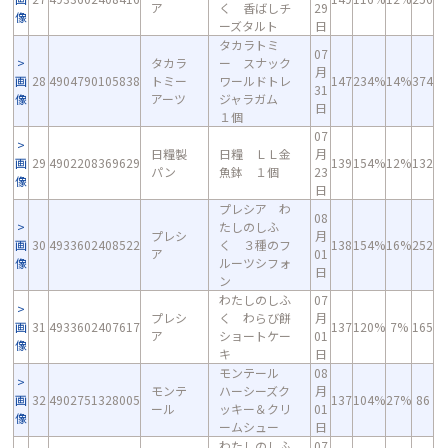
ア
く 香ばしチ
29
像
ーズタルト
日
タカラトミ
07
タカラ
ー スナック
月
画
28
4904790105838
トミー
ワールドトレ
147
234%
14%
374
31
像
アーツ
ジャラガム
日
１個
07
日糧製
日糧 ＬＬ金
月
画
29
4902208369629
139
154%
12%
132
パン
魚鉢 １個
23
像
日
プレシア わ
08
たしのしふ
プレシ
月
画
30
4933602408522
く ３種のフ
138
154%
16%
252
ア
01
像
ルーツシフォ
日
ン
わたしのしふ
07
プレシ
く わらび餅
月
画
31
4933602407617
137
120%
7%
165
ア
ショートケー
01
像
キ
日
モンテール
08
モンテ
ハーシーズク
月
画
32
4902751328005
137
104%
27%
86
ール
ッキー＆クリ
01
像
ームシュー
日
わたしのしふ
07