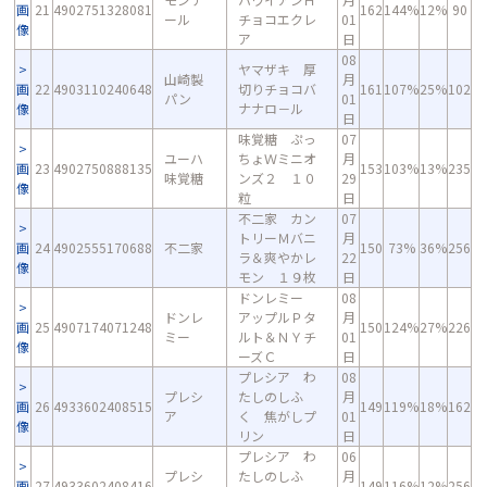
画
21
4902751328081
162
144%
12%
90
ール
チョコエクレ
01
像
ア
日
08
ヤマザキ 厚
山崎製
月
画
22
4903110240648
切りチョコバ
161
107%
25%
102
パン
01
像
ナナロ－ル
日
味覚糖 ぷっ
07
ユーハ
ちょＷミニオ
月
画
23
4902750888135
153
103%
13%
235
味覚糖
ンズ２ １０
29
像
粒
日
不二家 カン
07
トリーＭバニ
月
画
24
4902555170688
不二家
150
73%
36%
256
ラ＆爽やかレ
22
像
モン １９枚
日
ドンレミー
08
ドンレ
アップルＰタ
月
画
25
4907174071248
150
124%
27%
226
ミー
ルト＆ＮＹチ
01
像
ーズＣ
日
プレシア わ
08
プレシ
たしのしふ
月
画
26
4933602408515
149
119%
18%
162
ア
く 焦がしプ
01
像
リン
日
プレシア わ
06
プレシ
たしのしふ
月
画
27
4933602408416
149
116%
12%
256