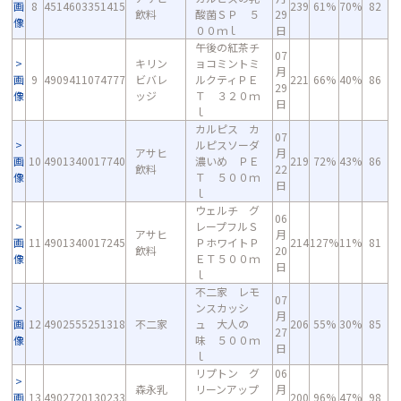
画
8
4514603351415
239
61%
70%
82
飲料
酸菌ＳＰ ５
29
像
００ｍｌ
日
午後の紅茶チ
07
キリン
ョコミントミ
月
画
9
4909411074777
ビバレ
ルクティＰＥ
221
66%
40%
86
29
像
ッジ
Ｔ ３２０ｍ
日
ｌ
カルピス カ
07
ルピスソーダ
アサヒ
月
画
10
4901340017740
濃いめ ＰＥ
219
72%
43%
86
飲料
22
像
Ｔ ５００ｍ
日
ｌ
ウェルチ グ
06
レープフルＳ
アサヒ
月
画
11
4901340017245
ＰホワイトＰ
214
127%
11%
81
飲料
20
像
ＥＴ５００ｍ
日
ｌ
不二家 レモ
07
ンスカッシ
月
画
12
4902555251318
不二家
ュ 大人の
206
55%
30%
85
27
像
味 ５００ｍ
日
ｌ
リプトン グ
06
森永乳
リーンアップ
月
画
13
4902720130233
200
96%
47%
98