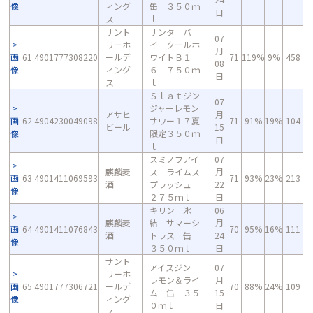
像
ィング
缶 ３５０ｍ
日
ス
ｌ
サント
サンタ バ
07
リーホ
イ クールホ
月
画
61
4901777308220
ールデ
ワイトＢ１
71
119%
9%
458
08
像
ィング
６ ７５０ｍ
日
ス
ｌ
Ｓｌａｔジン
07
ジャーレモン
アサヒ
月
画
62
4904230049098
サワー１７夏
71
91%
19%
104
ビール
15
像
限定３５０ｍ
日
ｌ
スミノフアイ
07
麒麟麦
ス ライムス
月
画
63
4901411069593
71
93%
23%
213
酒
プラッシュ
22
像
２７５ｍｌ
日
キリン 氷
06
麒麟麦
結 サマーシ
月
画
64
4901411076843
70
95%
16%
111
酒
トラス 缶
24
像
３５０ｍｌ
日
サント
アイスジン
07
リーホ
レモン＆ライ
月
画
65
4901777306721
ールデ
70
88%
24%
109
ム 缶 ３５
15
像
ィング
０ｍｌ
日
ス