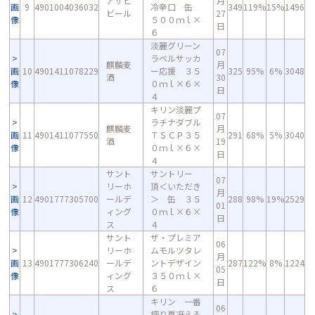
アサヒ
月
画
9
4901004036032
冷辛口 缶
349
119%
15%
1496
ビール
27
像
５００ｍｌ×
日
６
淡麗グリーン
07
ラベルサッカ
麒麟麦
月
画
10
4901411078229
ー応援 ３５
325
95%
6%
3048
酒
30
像
０ｍｌ×６×
日
４
キリン淡麗プ
07
ラチナダブル
麒麟麦
月
画
11
4901411077550
ＴＳＣＰ３５
291
68%
5%
3040
酒
19
像
０ｍｌ×６×
日
４
サント
サントリー
07
リーホ
頂＜いただき
月
画
12
4901777305700
ールデ
＞ 缶 ３５
288
98%
19%
2529
01
像
ィング
０ｍｌ×６×
日
ス
４
サント
ザ・プレミア
06
リーホ
ムモルツタレ
月
画
13
4901777306240
ールデ
ントデザイン
287
122%
8%
1224
05
像
ィング
３５０ｍｌ×
日
ス
６
キリン 一番
06
搾り夏冴える