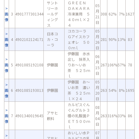
サント
ＧＲＥＥＮ
05
リーホ
ＤＡＫＡＲＡ
月
画
3
4901777301344
ールデ
冷凍兼用 ５
308
62%
7%
1627
21
像
ィング
４０ｍｌ×２
日
ス
４
コカコーラ
05
日本コ
Ｇアイスカフ
月
画
4
4902102124171
カ・コ
281
90%
13%
83
ェオレ ５０
26
像
ーラ
０ｍｌ
日
伊藤園 氷水
06
出し 抹茶入
月
画
5
4901085192108
伊藤園
りお～いお
267
106%
57%
78
15
像
茶 ５２５ｍ
日
ｌ
伊藤園 お～
05
いお茶 濃い
月
画
6
4901085193013
伊藤園
263
54%
8%
1695
茶 ５２５ｍ
20
像
ｌ×２４
日
カルピスぐん
08
ぐんグルト３
アサヒ
月
画
7
4901340019645
種の乳酸菌Ｐ
263
316%
33%
86
飲料
04
像
ＥＴ５００ｍ
日
ｌ
おいしい水Ｐ
07
アサヒ
カルピスの乳
月