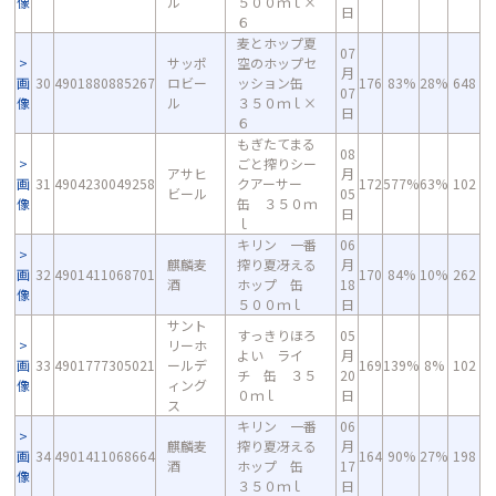
像
ル
５００ｍｌ×
日
６
麦とホップ夏
07
サッポ
空のホップセ
月
画
30
4901880885267
ロビー
ッション缶
176
83%
28%
648
07
像
ル
３５０ｍｌ×
日
６
もぎたてまる
08
ごと搾りシー
アサヒ
月
画
31
4904230049258
クアーサー
172
577%
63%
102
ビール
05
像
缶 ３５０ｍ
日
ｌ
キリン 一番
06
麒麟麦
搾り夏冴える
月
画
32
4901411068701
170
84%
10%
262
酒
ホップ 缶
18
像
５００ｍｌ
日
サント
すっきりほろ
05
リーホ
よい ライ
月
画
33
4901777305021
ールデ
169
139%
8%
102
チ 缶 ３５
20
像
ィング
０ｍｌ
日
ス
キリン 一番
06
麒麟麦
搾り夏冴える
月
画
34
4901411068664
164
90%
27%
198
酒
ホップ 缶
17
像
３５０ｍｌ
日