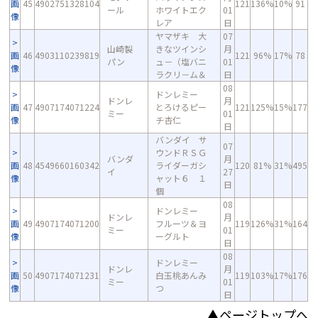
画
45
4902751328104
121
136%
10%
91
ール
ホワイトエク
01
像
レア
日
ヤマザキ 大
07
山崎製
きなツインシ
月
画
46
4903110239819
121
96%
17%
78
パン
ュ－（塩バニ
01
像
ラクリ－ム＆
日
08
ドンレミー
ドンレ
月
画
47
4907174071224
とろけるピー
121
125%
15%
177
ミー
01
像
チ杏仁
日
バンダイ サ
07
ウンドＲＳＧ
バンダ
月
画
48
4549660160342
ライダーガシ
120
81%
31%
495
イ
27
像
ャット６ １
日
個
08
ドンレミー
ドンレ
月
画
49
4907174071200
フルーツ＆ヨ
119
126%
31%
164
ミー
01
像
ーグルト
日
08
ドンレミー
ドンレ
月
画
50
4907174071231
白玉桃あんみ
119
103%
17%
176
ミー
01
像
つ
日
▲ページトップへ