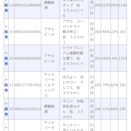
麒麟麦
月
画
14
4901411068688
ホップ 缶
280
102%
20%
1140
酒
17
像
３５０ｍｌ×
日
６
アサヒ スー
05
パードライ
アサヒ
月
画
15
4901004035981
瞬冷辛口
264
98%
22%
261
ビール
27
像
缶 ５００ｍ
日
ｌ
ドライプレミ
07
アム豊醸芳醇
アサヒ
月
画
16
4901004035820
な薫り 缶
261
166%
8%
1253
ビール
14
像
３５０ｍｌ×
日
６
サント
ほろよい 白
07
リーホ
いサワー グ
月
画
17
4901777307902
ールデ
255
79%
65%
105
レフル 缶
29
像
ィング
３５０ｍｌ
日
ス
キリン 氷結
07
麒麟麦
熊本産みか
月
画
18
4901411078113
246
71%
68%
109
酒
ん 缶 ３５
28
像
０ｍｌ
日
サント
サントリー
07
リーホ
頂＜いただき
月