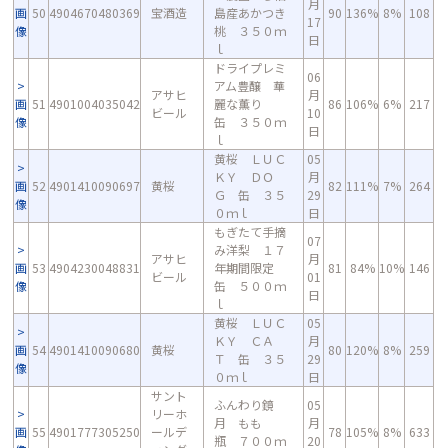
月
画
50
4904670480369
宝酒造
島産あかつき
90
136%
8%
108
17
像
桃 ３５０ｍ
日
ｌ
ドライプレミ
06
アム豊醸 華
アサヒ
月
画
51
4901004035042
麗な薫り
86
106%
6%
217
ビール
10
像
缶 ３５０ｍ
日
ｌ
黄桜 ＬＵＣ
05
ＫＹ ＤＯ
月
画
52
4901410090697
黄桜
82
111%
7%
264
Ｇ 缶 ３５
29
像
０ｍｌ
日
もぎたて手摘
07
み洋梨 １７
アサヒ
月
画
53
4904230048831
年期間限定
81
84%
10%
146
ビール
01
像
缶 ５００ｍ
日
ｌ
黄桜 ＬＵＣ
05
ＫＹ ＣＡ
月
画
54
4901410090680
黄桜
80
120%
8%
259
Ｔ 缶 ３５
29
像
０ｍｌ
日
サント
ふんわり鏡
05
リーホ
月 もも
月
画
55
4901777305250
ールデ
78
105%
8%
633
瓶 ７００ｍ
20