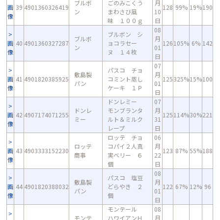
ブルボ
ごのみこくう
月
画
39
4901360326419
128
99%
19%
190
ン
まわさび風
10
像
味 １００ｇ
日
08
ブルボン シ
ブルボ
月
画
40
4901360327287
ョコラセー
126
105%
6%
142
ン
01
像
ヌ １４枚
日
07
パスコ チョ
敷島製
月
画
41
4901820385925
コミント蒸し
125
325%
15%
100
パン
01
像
ケーキ １Ｐ
日
ドンレミー
07
ドンレ
モンブランタ
月
画
42
4907174071255
125
114%
30%
221
ミー
ルト＆ミルク
31
像
レープ
日
ロッテ チョ
06
ロッテ
コパイ２人真
月
画
43
4903333152230
123
87%
55%
188
商事
実ベリー ６
22
像
個
日
08
パスコ 塩豆
敷島製
月
画
44
4901820388032
どらやき ２
122
67%
12%
96
パン
01
像
個
日
モンテール
08
モンテ
ハワイアンＨ
月