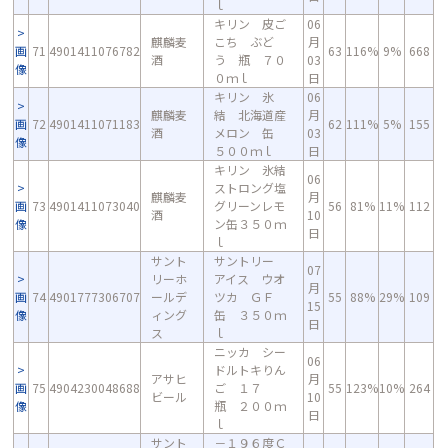
ｌ
キリン 皮ご
06
麒麟麦
こち ぶど
月
画
71
4901411076782
63
116%
9%
668
酒
う 瓶 ７０
03
像
０ｍｌ
日
キリン 氷
06
麒麟麦
結 北海道産
月
画
72
4901411071183
62
111%
5%
155
酒
メロン 缶
03
像
５００ｍｌ
日
キリン 氷結
06
ストロング塩
麒麟麦
月
画
73
4901411073040
グリーンレモ
56
81%
11%
112
酒
10
像
ン缶３５０ｍ
日
ｌ
サント
サントリー
07
リーホ
アイス ウオ
月
画
74
4901777306707
ールデ
ツカ ＧＦ
55
88%
29%
109
15
像
ィング
缶 ３５０ｍ
日
ス
ｌ
ニッカ シー
06
ドルトキりん
アサヒ
月
画
75
4904230048688
ご １７
55
123%
10%
264
ビール
10
像
瓶 ２００ｍ
日
ｌ
サント
－１９６度Ｃ