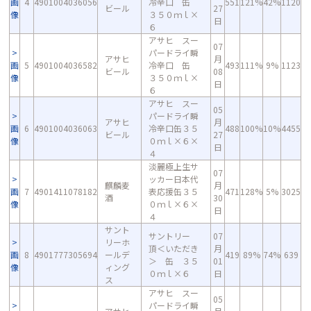
画
4
4901004036056
冷辛口 缶
551
121%
42%
1120
ビール
27
像
３５０ｍｌ×
日
６
アサヒ スー
07
パードライ瞬
アサヒ
月
画
5
4901004036582
冷辛口 缶
493
111%
9%
1123
ビール
08
像
３５０ｍｌ×
日
６
アサヒ スー
05
パードライ瞬
アサヒ
月
画
6
4901004036063
冷辛口缶３５
488
100%
10%
4455
ビール
27
像
０ｍｌ×６×
日
４
淡麗極上生サ
07
ッカー日本代
麒麟麦
月
画
7
4901411078182
表応援缶３５
471
128%
5%
3025
酒
30
像
０ｍｌ×６×
日
４
サント
サントリー
07
リーホ
頂＜いただき
月
画
8
4901777305694
ールデ
419
89%
74%
639
＞ 缶 ３５
01
像
ィング
０ｍｌ×６
日
ス
アサヒ スー
05
パードライ瞬