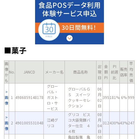
■菓子
画
平
出
金
PI
像
販売
均
No.
JANCD
メーカー名
商品名称
現
額
前週
か
店率
売
日
PI
比
も
価
グロー
グローバルＧ
06
バル・
Ｓ スイーツ
月
画
1
4986859148178
ガスト
395
181%
6%
999
クッキーセレ
02
像
ロ・サ
クション
日
ービス
グリコ ビス
08
江崎グ
コ大袋発酵バ
月
画
2
4901005531048
312
430%
43%
247
リコ
ター仕立 ４
04
像
４枚
日
亀田製菓 亀
08