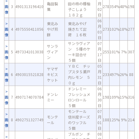
亀田製
田の柿の種柚
月
画
3
4901313196410
278
354%
48%
198
菓
子こしょう
02
像
１８２ｇ
日
06
東北み
東北みやげ
月
画
4
4975550411056
やげ煎
焼きたて出
273
102%
18%
277
03
像
餅
荷 １６枚
日
サンラヴィア
07
サンラ
ン ５種のケ
月
画
5
4973341013038
ヴィア
255
101%
7%
307
ーキ詰合せ
17
像
ン
５個
日
ＹＢＣ チッ
05
ヤマザ
プスタＳ瀬戸
月
画
6
4903015521828
キビス
233
497%
26%
88
内レモン ５
31
像
ケット
０ｇ
日
ドンレミー
06
ドンレ
フレッシュメ
月
画
7
4907174070784
198
109%
15%
316
ミー
ロンロール
30
像
５個
日
モンテール
07
モンテ
信州産チーズ
月
画
8
4902751327749
188
125%
9%
214
ール
のワッフル
01
像
５個
日
ブルボン チ
08