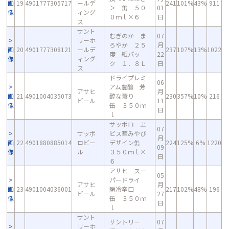
画
19
4901777305717
ールデ
241
101%
43%
911
＞ 缶 ５０
01
像
ィング
０ｍｌ×６
日
ス
サント
むぎのか ま
07
リーホ
ろやか ２５
月
画
20
4901777308121
ールデ
237
107%
13%
1022
度 紙パッ
22
像
ィング
ク １．８Ｌ
日
ス
ドライプレミ
06
アム豊醸 芳
アサヒ
月
画
21
4901004035073
醇な薫り
230
357%
10%
216
ビール
11
像
缶 ３５０ｍ
日
ｌ
サッポロ ヱ
07
サッポ
ビス華みやび
月
画
22
4901880885014
ロビー
デザイン缶
224
125%
6%
1220
09
像
ル
３５０ｍｌ×
日
６
アサヒ スー
05
パードライ
アサヒ
月
画
23
4901004036001
瞬冷辛口
217
102%
48%
196
ビール
27
像
缶 ３５０ｍ
日
ｌ
サント
サントリー
07
リーホ