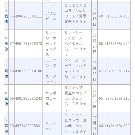
Ｓｌａｔアセ
07
ロラザクロサ
アサヒ
月
画
66
4904230049111
ワー１７夏限
69
81%
15%
105
ビール
15
像
定缶３５０ｍ
日
ｌ
サント
サントリー
06
リーホ
ジムビーム
月
画
67
4901777306578
ールデ
ハイボール
68
118%
28%
150
24
像
ィング
缶 ３５０ｍ
日
ス
ｌ
モルソ
クアーズ ジ
06
ン・ク
ーマ ソルテ
月
画
68
4902335014706
アー
ィレモン
67
137%
9%
217
23
像
ズ・ジ
瓶 ２７５ｍ
日
ャパン
ｌ
麦とホップ
07
サッポ
夏空のホップ
月
画
69
4901880885243
ロビー
セッション
65
83%
32%
115
08
像
ル
缶 ３５０ｍ
日
ｌ
メルシャン
07
ビストロ 濃
メルシ
月
画
70
4973480335831
い赤 ペッ
64
114%
15%
308
ャン
29
像
ト ７２０ｍ
日