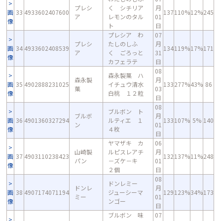
プレシ
く シチリア
月
画
33
4933602407600
137
110%
12%
245
ア
レモンのタル
01
像
ト
日
プレシア わ
07
プレシ
たしのしふ
月
画
34
4933602408539
134
119%
17%
171
ア
く ごろっと
31
像
カフェラテ
日
08
森永製菓 ハ
森永製
月
画
35
4902888231025
イチュウ清水
133
277%
43%
86
菓
03
像
白桃 １２粒
日
08
ブルボン ト
ブルボ
月
画
36
4901360327294
ルティエ １
133
107%
5%
140
ン
01
像
４枚
日
ヤマザキ カ
06
山崎製
ルピスレアチ
月
画
37
4903110238423
132
137%
11%
248
パン
－ズケ－キ
01
像
２個
日
08
ドンレミー
ドンレ
月
画
38
4907174071194
ジューシーマ
129
123%
34%
173
ミー
01
像
ンゴー
日
ブルボン 味
07