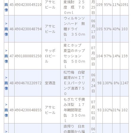
アサヒ
麦焼酎 ２５
月
画
45
4904230049210
109
95%
11%
1091
ビール
度 瓶 ７０
25
像
０ｍｌ
日
ウィルキンソ
06
ンハード 無
アサヒ
月
画
46
4904230048794
糖ドライ
105
93%
43%
103
ビール
17
像
缶 ３５０ｍ
日
ｌ
麦とホップ
07
サッポ
夏空のホップ
月
画
47
4901880885250
ロビー
セッション
104
97%
14%
159
08
像
ル
缶 ５００ｍ
日
ｌ
松竹梅 白壁
06
蔵澪ＷＨＩＴ
月
画
48
4904670220972
宝酒造
Ｅスパークリ
98
130%
8%
1247
24
像
ング清酒７５
日
０
もぎたて手摘
07
み洋梨 １７
アサヒ
月
画
49
4904230048855
年期間限定
93
102%
31%
102
ビール
01
像
缶 ３５０ｍ
日
ｌ
直搾り 日本
06
の農園から福