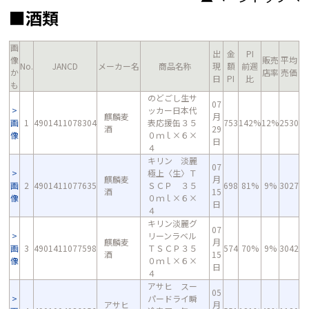
■酒類
画
出
金
PI
像
販売
平均
No.
JANCD
メーカー名
商品名称
現
額
前週
か
店率
売価
日
PI
比
も
のどごし生サ
07
ッカー日本代
麒麟麦
月
画
1
4901411078304
表応援缶３５
753
142%
12%
2530
酒
29
像
０ｍｌ×６×
日
４
キリン 淡麗
07
極上〈生〉Ｔ
麒麟麦
月
画
2
4901411077635
ＳＣＰ ３５
698
81%
9%
3027
酒
15
像
０ｍｌ×６×
日
４
キリン淡麗グ
07
リーンラベル
麒麟麦
月
画
3
4901411077598
ＴＳＣＰ３５
574
70%
9%
3042
酒
15
像
０ｍｌ×６×
日
４
アサヒ スー
05
パードライ瞬
アサヒ
月