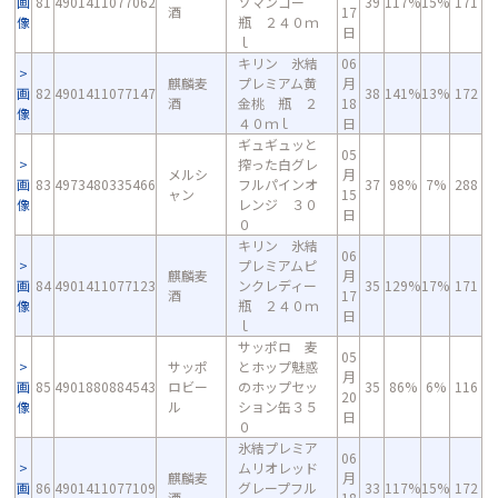
画
81
4901411077062
ソマンゴー
39
117%
15%
171
酒
17
像
瓶 ２４０ｍ
日
ｌ
キリン 氷結
06
麒麟麦
プレミアム黄
月
画
82
4901411077147
38
141%
13%
172
酒
金桃 瓶 ２
18
像
４０ｍｌ
日
ギュギュッと
05
搾った白グレ
メルシ
月
画
83
4973480335466
フルパインオ
37
98%
7%
288
ャン
15
像
レンジ ３０
日
０
キリン 氷結
06
プレミアムピ
麒麟麦
月
画
84
4901411077123
ンクレディー
35
129%
17%
171
酒
17
像
瓶 ２４０ｍ
日
ｌ
サッポロ 麦
05
サッポ
とホップ魅惑
月
画
85
4901880884543
ロビー
のホップセッ
35
86%
6%
116
20
像
ル
ション缶３５
日
０
氷結プレミア
06
ムリオレッド
麒麟麦
月
画
86
4901411077109
グレープフル
33
117%
15%
172
酒
18