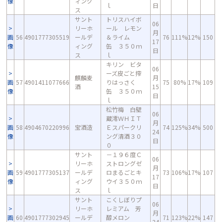
像
ィング
ｌ
日
ス
サント
トリスハイボ
06
リーホ
ール レモン
月
画
56
4901777305519
ールデ
＆ライム
76
111%
12%
150
17
像
ィング
缶 ３５０ｍ
日
ス
ｌ
キリン ビタ
06
ーズ皮ごと搾
麒麟麦
月
画
57
4901411077666
りはっさく
75
80%
17%
109
酒
15
像
缶 ３５０ｍ
日
ｌ
松竹梅 白壁
06
蔵澪ＷＨＩＴ
月
画
58
4904670220996
宝酒造
Ｅスパークリ
74
125%
34%
500
24
像
ング清酒３０
日
０
サント
－１９６度Ｃ
06
リーホ
ストロングゼ
月
画
59
4901777305137
ールデ
ロまるごとキ
73
106%
17%
107
17
像
ィング
ウイ３５０ｍ
日
ス
ｌ
サント
こくしぼりプ
06
リーホ
レミアム 芳
月
画
60
4901777302945
ールデ
醇メロン
71
123%
22%
147
24