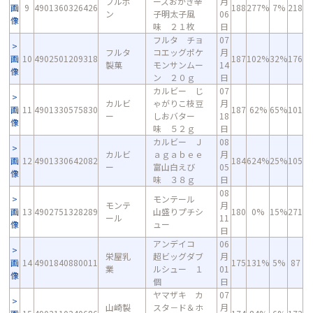
ブルボ
ーズおかき辛
月
画
9
4901360326426
188
277%
7%
218
ン
子明太子風
06
像
味 ２１枚
日
フルタ チョ
07
フルタ
コエッグポケ
月
画
10
4902501209318
187
102%
32%
176
製菓
モンサンムー
14
像
ン ２０ｇ
日
カルビー じ
07
カルビ
ゃがりこ枝豆
月
画
11
4901330575830
187
62%
65%
101
ー
しおバター
18
像
味 ５２ｇ
日
カルビー Ｊ
08
カルビ
ａｇａｂｅｅ
月
画
12
4901330642082
184
624%
25%
105
ー
富山白えび
05
像
味 ３８ｇ
日
08
モンテール
モンテ
月
画
13
4902751328289
山盛りプチシ
180
0%
15%
271
ール
11
像
ュー
日
アンデイコ
06
栄屋乳
超ビッグダブ
月
画
14
4901840880011
175
131%
5%
87
業
ルシュー １
01
像
個
日
ヤマザキ カ
07
山崎製
スタ－ド＆ホ
月