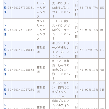
06
リーホ
ストロングゼ
月
画
76
4901777305151
ールデ
ロまるごとキ
53
75%
7%
151
17
像
ィング
ウイ５００ｍ
日
ス
ｌ
サント
－１９６度Ｃ
05
リーホ
ストロングゼ
月
画
77
4901777304451
ールデ
ロビターライ
52
93%
14%
107
27
像
ィング
ム ３５０ｍ
日
ス
ｌ
キリン ビタ
05
麒麟麦
ーズ初摘みレ
月
画
78
4901411076614
52
114%
7%
113
酒
モン 缶 ３
20
像
５０ｍｌ
日
キリン 鳳梨
07
酒 ひんやり
麒麟麦
月
画
79
4901411078663
黄金パイン
49
97%
13%
488
酒
08
像
瓶 ５００ｍ
日
ｌ
グランドキリ
06
麒麟麦
ン 梅雨のエ
月
画
80
4901411077260
41
90%
13%
245
酒
キゾチック
03
像
３３０ｍｌ
日
氷結プレミア
06
ムアルフォン
麒麟麦
月