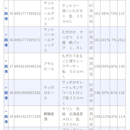
サント
サントリー
07
リーホ
頂＜いただき
月
画
35
4901777305632
ールデ
161
88%
73%
115
＞ 缶 ３５
01
像
ィング
０ｍｌ
日
ス
サント
むぎのか す
07
リーホ
っきり ２５
月
画
36
4901777309371
ールデ
161
101%
7%
1012
度 紙パッ
25
像
ィング
ク １．８Ｌ
日
ス
もぎたてまる
08
ごと搾りシー
アサヒ
月
画
37
4904230049234
クアーサー
156
508%
26%
143
ビール
05
像
缶 ５００ｍ
日
ｌ
サッポロキレ
07
サッポ
ートレモンサ
月
画
38
4901880885281
ロビー
ワーストロン
146
85%
41%
128
29
像
ル
グ缶３５０ｍ
日
ｌ
キリン 氷
06
麒麟麦
結 北海道産
月
画
39
4901411071169
143
122%
16%
114
酒
メロン 缶
03
像
３５０ｍｌ
日
ブラックニッ
05