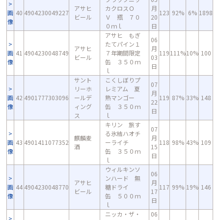
アサヒ
カクロスＯ
月
画
40
4904230049227
123
92%
6%
1898
ビール
Ｖ 瓶 ７０
20
像
０ｍｌ
日
アサヒ もぎ
06
たてパイン１
アサヒ
月
画
41
4904230048749
７年期間限定
119
111%
10%
100
ビール
03
像
缶 ３５０ｍ
日
ｌ
サント
こくしぼりプ
07
リーホ
レミアム 夏
月
画
42
4901777303096
ールデ
熟マンゴー
119
87%
33%
148
22
像
ィング
缶 ３５０ｍ
日
ス
ｌ
キリン 旅す
07
る氷結ハオチ
麒麟麦
月
画
43
4901411077352
ーライチ
118
98%
43%
109
酒
15
像
缶 ３５０ｍ
日
ｌ
ウィルキンソ
06
ンハード 無
アサヒ
月
画
44
4904230048770
糖ドライ
117
99%
19%
146
ビール
17
像
缶 ５００ｍ
日
ｌ
ニッカ・ザ・
06