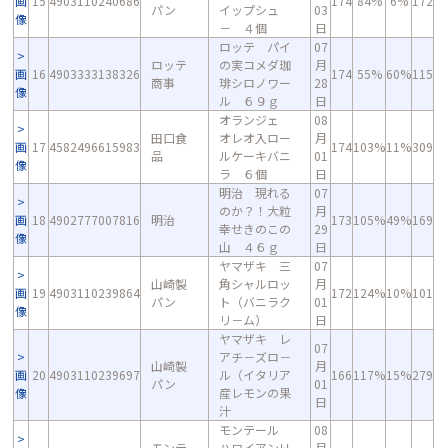
画
15
4903110240686
174
84%
6%
172
パン
イップシュ
03
像
－ ４個
日
ロッテ パイ
07
ロッテ
の実コメダ珈
月
画
16
4903333138326
174
55%
60%
115
商事
琲シロノワー
28
像
ル ６９ｇ
日
オランジェ
08
田口食
オレオ入ロー
月
画
17
4582496615983
174
103%
11%
309
品
ルケーキバニ
01
像
ラ ６個
日
明治 現れる
07
のか？！大粒
月
画
18
4902777007816
明治
173
105%
49%
169
幸せきのこの
29
像
山 ４６ｇ
日
ヤマザキ 三
07
山崎製
角シャルロッ
月
画
19
4903110239864
172
124%
10%
101
パン
ト（バニラク
01
像
リ－ム）
日
ヤマザキ レ
07
アチ－ズロ－
山崎製
月
画
20
4903110239697
ル（イタリア
166
117%
15%
279
パン
01
像
産レモンの果
日
汁
モンテール
08
モンテ
ハワイアンＨ
月