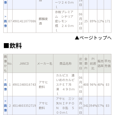
像
ーツ２４０ｍ
日
ｌ
氷結プレミア
06
ム シチリア
麒麟麦
月
画
87
4901411077086
産レモン
25
89%
12%
171
酒
18
像
瓶 ２４０ｍ
日
ｌ
▲ページトップへ
■飲料
画
出
金
PI
像
販売
平均
No.
JANCD
メーカー名
商品名称
現
額
前週
か
店率
売価
日
PI
比
も
カルピス 濃
06
いめのカルピ
アサヒ
月
画
1
4901340016743
スＰＥＴ冷
408
96%
40%
83
飲料
03
像
凍 ４９０ｍ
日
ｌ
アサヒ 三ツ
08
アサヒ
矢ＮＩＰＰＯ
月
画
2
4514603352719
341
394%
57%
83
飲料
Ｎ Ｂ缶 ５
05
像
００ｍｌ
日