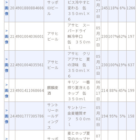
サッポ
ビス冷やすと
月
画
20
4901880884666
ロビー
変わる 缶
245
118%
6%
1266
27
像
ル
３５０ｍｌ×
日
６
アサヒ スー
05
パードライ
アサヒ
月
画
21
4901004036001
瞬冷辛口
230
107%
62%
197
ビール
27
像
缶 ３５０ｍ
日
ｌ
アサヒ クリ
05
アアサヒ 夏
アサヒ
月
画
22
4901004035561
の涼味 缶
230
100%
19%
637
ビール
13
像
３５０ｍｌ×
日
６
キリン 一番
06
麒麟麦
搾り夏冴える
月
画
23
4901411068664
214
88%
45%
199
酒
ホップ 缶
17
像
３５０ｍｌ
日
サント
サントリー
05
リーホ
金麦糖質オ
月
画
24
4901777305786
ールデ
194
95%
5%
158
フ ５００ｍ
02
像
ィング
ｌ
日
ス
麦とホップ夏
07
サッポ
空のホップセ