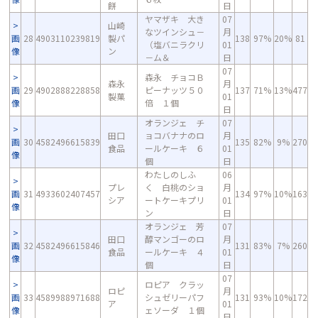
餅
日
ヤマザキ 大き
07
山崎
なツインシュ－
月
画
28
4903110239819
製パ
138
97%
20%
81
（塩バニラクリ
01
像
ン
－ム＆
日
07
森永 チョコＢ
森永
月
画
29
4902888228858
ピーナッツ５０
137
71%
13%
477
製菓
01
像
倍 １個
日
オランジェ チ
07
田口
ョコバナナのロ
月
画
30
4582496615839
135
82%
9%
270
食品
ールケーキ ６
01
像
個
日
わたしのしふ
06
プレ
く 白桃のショ
月
画
31
4933602407457
134
97%
10%
163
シア
ートケーキプリ
01
像
ン
日
オランジェ 芳
07
田口
醇マンゴーのロ
月
画
32
4582496615846
131
83%
7%
260
食品
ールケーキ ４
01
像
個
日
07
ロピア クラッ
ロピ
月
画
33
4589988971688
シュゼリーパフ
131
93%
10%
172
ア
01
像
ェソーダ １個
日