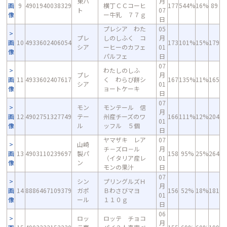
東ハ
月
画
9
4901940038329
横丁ＣＣコーヒ
177
544%
16%
89
ト
07
像
ー牛乳 ７７ｇ
日
プレシア わた
05
プレ
しのしふく コ
月
画
10
4933602406054
173
101%
15%
179
シア
ーヒーのカフェ
01
像
パルフェ
日
07
わたしのしふ
プレ
月
画
11
4933602407617
く わらび餅シ
167
135%
11%
165
シア
01
像
ョートケーキ
日
07
モン
モンテール 信
月
画
12
4902751327749
テー
州産チーズのワ
166
111%
12%
204
01
像
ル
ッフル ５個
日
ヤマザキ レア
07
山崎
チ－ズロ－ル
月
画
13
4903110239697
製パ
158
95%
25%
264
（イタリア産レ
01
像
ン
モンの果汁
日
07
シン
プリングルズＨ
月
画
14
8886467109379
ガポ
Ｂわさびマヨ
156
52%
18%
181
01
像
ール
１１０ｇ
日
06
ロッ
ロッテ チョコ
月