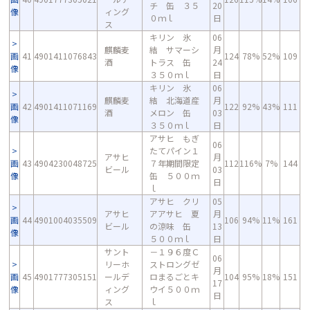
チ 缶 ３５
20
像
ィング
０ｍｌ
日
ス
キリン 氷
06
麒麟麦
結 サマーシ
月
画
41
4901411076843
124
78%
52%
109
酒
トラス 缶
24
像
３５０ｍｌ
日
キリン 氷
06
麒麟麦
結 北海道産
月
画
42
4901411071169
122
92%
43%
111
酒
メロン 缶
03
像
３５０ｍｌ
日
アサヒ もぎ
06
たてパイン１
アサヒ
月
画
43
4904230048725
７年期間限定
112
116%
7%
144
ビール
03
像
缶 ５００ｍ
日
ｌ
アサヒ クリ
05
アサヒ
アアサヒ 夏
月
画
44
4901004035509
106
94%
11%
161
ビール
の涼味 缶
13
像
５００ｍｌ
日
サント
－１９６度Ｃ
06
リーホ
ストロングゼ
月
画
45
4901777305151
ールデ
ロまるごとキ
104
95%
18%
151
17
像
ィング
ウイ５００ｍ
日
ス
ｌ