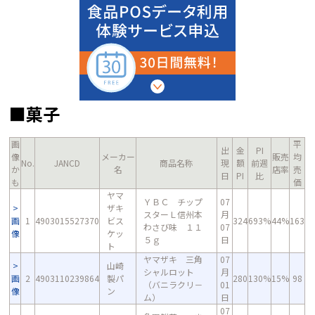
■菓子
画
平
出
金
PI
像
メーカー
販売
均
No.
JANCD
商品名称
現
額
前週
か
名
店率
売
日
PI
比
も
価
ヤマ
ＹＢＣ チップ
07
ザキ
スターＬ信州本
月
画
1
4903015527370
ビス
324
693%
44%
163
わさび味 １１
07
像
ケッ
５ｇ
日
ト
ヤマザキ 三角
07
山崎
シャルロット
月
画
2
4903110239864
製パ
280
130%
15%
98
（バニラクリ－
01
像
ン
ム）
日
07