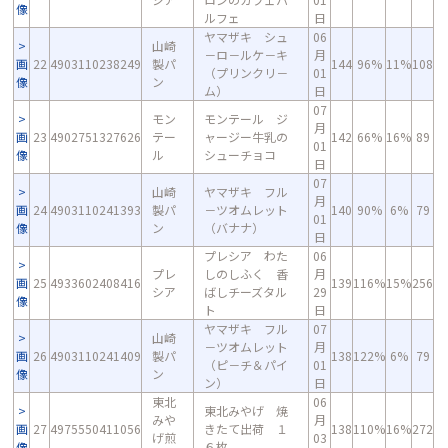
像
ルフェ
日
ヤマザキ シュ
06
山崎
－ロ－ルケ－キ
月
画
22
4903110238249
製パ
144
96%
11%
108
（プリンクリ－
01
像
ン
ム）
日
07
モン
モンテール ジ
月
画
23
4902751327626
テー
ャージー牛乳の
142
66%
16%
89
01
像
ル
シューチョコ
日
07
山崎
ヤマザキ フル
月
画
24
4903110241393
製パ
－ツオムレット
140
90%
6%
79
01
像
ン
（バナナ）
日
プレシア わた
06
プレ
しのしふく 香
月
画
25
4933602408416
139
116%
15%
256
シア
ばしチーズタル
29
像
ト
日
ヤマザキ フル
07
山崎
－ツオムレット
月
画
26
4903110241409
製パ
138
122%
6%
79
（ピ－チ＆パイ
01
像
ン
ン）
日
東北
06
東北みやげ 焼
みや
月
画
27
4975550411056
きたて出荷 １
138
110%
16%
272
げ煎
03
像
６枚