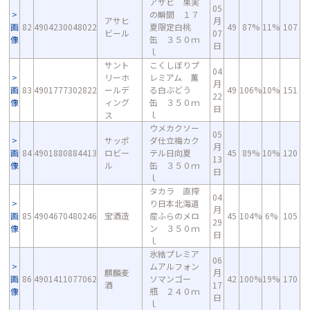
アサヒ 果実
05
の瞬間 １７
アサヒ
月
画
82
4904230048022
夏限定白桃
49
87%
11%
107
ビール
07
像
缶 ３５０ｍ
日
ｌ
サント
こくしぼりプ
04
リーホ
レミアム 薫
月
画
83
4901777302822
ールデ
る白ぶどう
49
106%
10%
151
22
像
ィング
缶 ３５０ｍ
日
ス
ｌ
ウメカクソー
05
サッポ
ダ仕立梅カク
月
画
84
4901880884413
ロビー
テル日向夏
45
89%
10%
120
13
像
ル
缶 ３５０ｍ
日
ｌ
タカラ 直搾
04
り日本北海道
月
画
85
4904670480246
宝酒造
産ふらのメロ
45
104%
6%
105
29
像
ン ３５０ｍ
日
ｌ
氷結プレミア
06
ムアルフォン
麒麟麦
月
画
86
4901411077062
ソマンゴー
42
100%
19%
170
酒
17
像
瓶 ２４０ｍ
日
ｌ