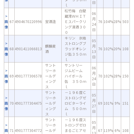
日
ｌ
松竹梅 白壁
06
蔵澪ＷＨＩＴ
月
画
67
4904670220996
宝酒造
Ｅスパークリ
76
104%
28%
503
24
像
ング清酒３０
日
０
キリン 氷結
05
ストロングブ
麒麟麦
月
画
68
4901411066813
ラッドオレン
76
102%
20%
108
酒
13
像
ジ缶３５０ｍ
日
ｌ
サント
サントリー
06
リーホ
ジムビーム
月
画
69
4901777306578
ールデ
ハイボール
70
102%
28%
150
24
像
ィング
缶 ３５０ｍ
日
ス
ｌ
サント
－１９６度Ｃ
05
リーホ
ストロングゼ
月
画
70
4901777304475
ールデ
ロビターライ
69
101%
9%
151
27
像
ィング
ム ５００ｍ
日
ス
ｌ
サント
－１９６度ス
05
リーホ
トロングゼロ
月
画
71
4901777304772
ールデ
まるごとアセ
67
119%
6%
108
13