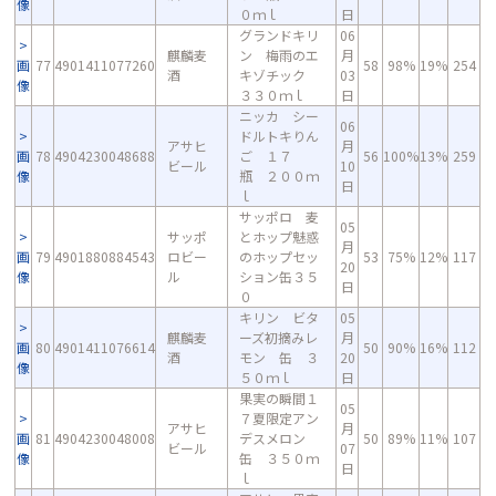
像
０ｍｌ
日
グランドキリ
06
麒麟麦
ン 梅雨のエ
月
画
77
4901411077260
58
98%
19%
254
酒
キゾチック
03
像
３３０ｍｌ
日
ニッカ シー
06
ドルトキりん
アサヒ
月
画
78
4904230048688
ご １７
56
100%
13%
259
ビール
10
像
瓶 ２００ｍ
日
ｌ
サッポロ 麦
05
サッポ
とホップ魅惑
月
画
79
4901880884543
ロビー
のホップセッ
53
75%
12%
117
20
像
ル
ション缶３５
日
０
キリン ビタ
05
麒麟麦
ーズ初摘みレ
月
画
80
4901411076614
50
90%
16%
112
酒
モン 缶 ３
20
像
５０ｍｌ
日
果実の瞬間１
05
７夏限定アン
アサヒ
月
画
81
4904230048008
デスメロン
50
89%
11%
107
ビール
07
像
缶 ３５０ｍ
日
ｌ