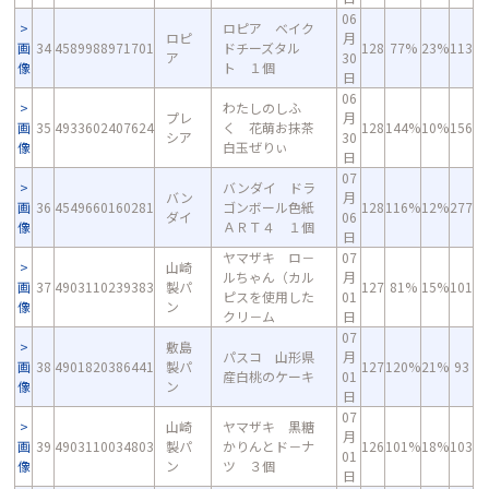
06
ロピア ベイク
ロピ
月
画
34
4589988971701
ドチーズタル
128
77%
23%
113
ア
30
像
ト １個
日
06
わたしのしふ
プレ
月
画
35
4933602407624
く 花萌お抹茶
128
144%
10%
156
シア
30
像
白玉ぜりぃ
日
07
バンダイ ドラ
バン
月
画
36
4549660160281
ゴンボール色紙
128
116%
12%
277
ダイ
06
像
ＡＲＴ４ １個
日
ヤマザキ ロ－
07
山崎
ルちゃん（カル
月
画
37
4903110239383
製パ
127
81%
15%
101
ピスを使用した
01
像
ン
クリ－ム
日
07
敷島
パスコ 山形県
月
画
38
4901820386441
製パ
127
120%
21%
93
産白桃のケーキ
01
像
ン
日
07
山崎
ヤマザキ 黒糖
月
画
39
4903110034803
製パ
かりんとド－ナ
126
101%
18%
103
01
像
ン
ツ ３個
日