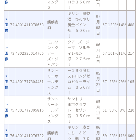
像
ィング
ロラ３５０ｍ
日
ス
ｌ
キリン 鳳梨
07
酒 ひんやり
麒麟麦
月
画
72
4901411078663
黄金パイン
67
133%
14%
488
酒
08
像
瓶 ５００ｍ
日
ｌ
モルソ
クアーズ ジ
06
ン・ク
ーマ ソルテ
月
画
73
4902335014706
アー
ィレモン
67
101%
11%
214
23
像
ズ・ジ
瓶 ２７５ｍ
日
ャパン
ｌ
サント
－１９６度Ｃ
05
リーホ
ストロングゼ
月
画
74
4901777304451
ールデ
ロビターライ
67
98%
29%
105
27
像
ィング
ム ３５０ｍ
日
ス
ｌ
サント
サントリー
05
リーホ
東京クラフ
月
画
75
4901777305816
ールデ
ト セゾン
61
83%
8%
220
13
像
ィング
缶 ３５０ｍ
日
ス
ｌ
キリン 皮ご
06
麒麟麦
こち ぶど
月
画
76
4901411076782
59
93%
11%
660
酒
う 瓶 ７０
03