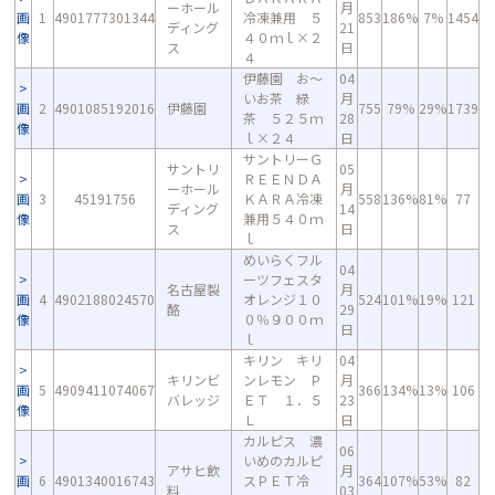
ーホール
月
画
1
4901777301344
冷凍兼用 ５
853
186%
7%
1454
ディング
21
像
４０ｍｌ×２
ス
日
４
伊藤園 お～
04
いお茶 緑
月
画
2
4901085192016
伊藤園
755
79%
29%
1739
茶 ５２５ｍ
28
像
ｌ×２４
日
サントリーＧ
サントリ
05
ＲＥＥＮＤＡ
ーホール
月
画
3
45191756
ＫＡＲＡ冷凍
558
136%
81%
77
ディング
14
像
兼用５４０ｍ
ス
日
ｌ
めいらくフル
04
ーツフェスタ
名古屋製
月
画
4
4902188024570
オレンジ１０
524
101%
19%
121
酪
29
像
０％９００ｍ
日
ｌ
キリン キリ
04
キリンビ
ンレモン Ｐ
月
画
5
4909411074067
366
134%
13%
106
バレッジ
ＥＴ １．５
23
像
Ｌ
日
カルピス 濃
06
いめのカルピ
アサヒ飲
月
画
6
4901340016743
スＰＥＴ冷
364
107%
53%
82
料
03