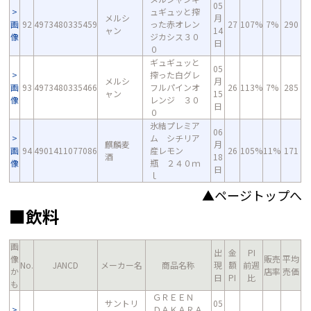
05
ュギュッと搾
メルシ
月
画
92
4973480335459
った赤オレン
27
107%
7%
290
ャン
14
像
ジカシス３０
日
０
ギュギュッと
05
搾った白グレ
メルシ
月
画
93
4973480335466
フルパインオ
26
113%
7%
285
ャン
15
像
レンジ ３０
日
０
氷結プレミア
06
ム シチリア
麒麟麦
月
画
94
4901411077086
産レモン
26
105%
11%
171
酒
18
像
瓶 ２４０ｍ
日
ｌ
▲ページトップへ
■飲料
画
出
金
PI
像
販売
平均
No.
JANCD
メーカー名
商品名称
現
額
前週
か
店率
売価
日
PI
比
も
ＧＲＥＥＮ
サントリ
05
ＤＡＫＡＲＡ