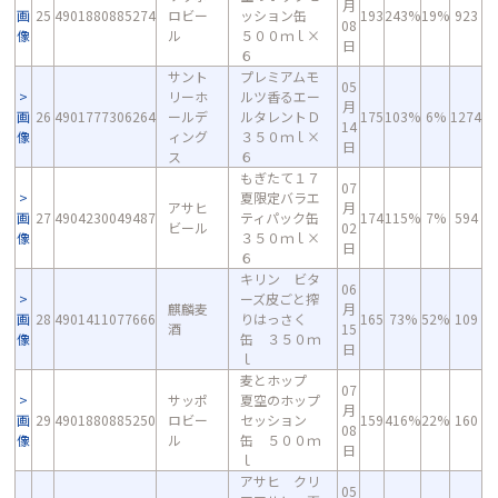
月
画
25
4901880885274
ロビー
ッション缶
193
243%
19%
923
08
像
ル
５００ｍｌ×
日
６
サント
プレミアムモ
05
リーホ
ルツ香るエー
月
画
26
4901777306264
ールデ
ルタレントＤ
175
103%
6%
1274
14
像
ィング
３５０ｍｌ×
日
ス
６
もぎたて１７
07
夏限定バラエ
アサヒ
月
画
27
4904230049487
ティパック缶
174
115%
7%
594
ビール
02
像
３５０ｍｌ×
日
６
キリン ビタ
06
ーズ皮ごと搾
麒麟麦
月
画
28
4901411077666
りはっさく
165
73%
52%
109
酒
15
像
缶 ３５０ｍ
日
ｌ
麦とホップ
07
サッポ
夏空のホップ
月
画
29
4901880885250
ロビー
セッション
159
416%
22%
160
08
像
ル
缶 ５００ｍ
日
ｌ
アサヒ クリ
05