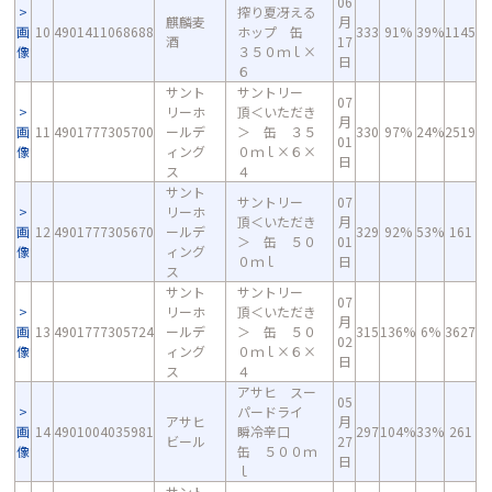
06
搾り夏冴える
麒麟麦
月
画
10
4901411068688
ホップ 缶
333
91%
39%
1145
酒
17
像
３５０ｍｌ×
日
６
サント
サントリー
07
リーホ
頂＜いただき
月
画
11
4901777305700
ールデ
＞ 缶 ３５
330
97%
24%
2519
01
像
ィング
０ｍｌ×６×
日
ス
４
サント
サントリー
07
リーホ
頂＜いただき
月
画
12
4901777305670
ールデ
329
92%
53%
161
＞ 缶 ５０
01
像
ィング
０ｍｌ
日
ス
サント
サントリー
07
リーホ
頂＜いただき
月
画
13
4901777305724
ールデ
＞ 缶 ５０
315
136%
6%
3627
02
像
ィング
０ｍｌ×６×
日
ス
４
アサヒ スー
05
パードライ
アサヒ
月
画
14
4901004035981
瞬冷辛口
297
104%
33%
261
ビール
27
像
缶 ５００ｍ
日
ｌ
サント