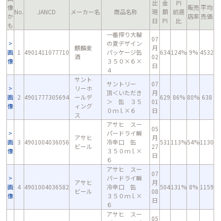
出
金
PI
像
販売
平均
No.
JANCD
メーカー名
商品名称
現
額
前週
か
店率
売価
日
PI
比
も
一番搾り大輪
07
の夏デザイン
麒麟麦
月
画
1
4901411077710
パッケージ缶
634
124%
9%
4532
酒
02
像
３５０×６×
日
４
サント
サントリー
07
リーホ
頂＜いただき
月
画
2
4901777305694
ールデ
629
86%
80%
638
＞ 缶 ３５
01
像
ィング
０ｍｌ×６
日
ス
アサヒ スー
05
パードライ瞬
アサヒ
月
画
3
4901004036056
冷辛口 缶
531
113%
54%
1130
ビール
27
像
３５０ｍｌ×
日
６
アサヒ スー
07
パードライ瞬
アサヒ
月
画
4
4901004036582
冷辛口 缶
504
131%
8%
1159
ビール
08
像
３５０ｍｌ×
日
６
アサヒ スー
05