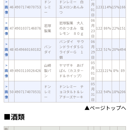
ドン
ドンレミー 白
月
画
46
4907174070753
レミ
玉メロンあんみ
123
114%
15%
166
01
像
ー
つ
日
06
岩塚製菓 大人
岩塚
月
画
47
4901037146876
のおつまみ 塩
122
86%
22%
151
製菓
23
像
レモン ８０ｇ
日
バンダイ サウ
06
バン
ンドライダＳＧ
月
画
48
4549660160182
122
51%
20%
494
ダイ
ライダーＧ １
29
像
個
日
05
山崎
ヤマザキ あげ
月
画
49
4903110026426
製パ
ぱん（カスタ－
122
121%
8%
89
01
像
ン
ド＆ホイップ）
日
05
ドン
ドンレミー チ
月
画
50
4907174070531
レミ
ョコタルト＆レ
122
94%
18%
206
31
像
ー
アチーズケーキ
日
▲ページトップへ
■酒類
画