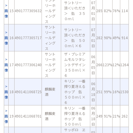
サントリー
07
リーホ
頂＜いただき
月
画
15
4901777305632
ールデ
285
82%
76%
114
＞ 缶 ３５
01
像
ィング
０ｍｌ
日
ス
サント
サントリー
07
リーホ
頂＜いただき
月
画
16
4901777305717
ールデ
282
98%
49%
914
＞ 缶 ５０
01
像
ィング
０ｍｌ×６
日
ス
サント
ザ・プレミア
06
リーホ
ムモルツタレ
月
画
17
4901777306240
ールデ
ントデザイン
266
123%
12%
1264
05
像
ィング
３５０ｍｌ×
日
ス
６
キリン 一番
06
搾り夏冴える
麒麟麦
月
画
18
4901411068725
ホップ 缶
251
99%
16%
1530
酒
18
像
５００ｍｌ×
日
６
キリン 一番
06
麒麟麦
搾り夏冴える
月
画
19
4901411068701
249
91%
21%
262
酒
ホップ 缶
18
像
５００ｍｌ
日
サッポロ ヱ
05