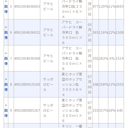
パードライ瞬
アサヒ
月
画
5
4901004036063
冷辛口缶３５
477
120%
11%
4503
ビール
27
像
０ｍｌ×６×
日
４
アサヒ スー
05
パードライ瞬
アサヒ
月
画
6
4901004036032
冷辛口 缶
365
116%
22%
1508
ビール
27
像
５００ｍｌ×
日
６
アサヒ スー
07
パードライ瞬
アサヒ
月
画
7
4901004036568
冷辛口 缶
356
283%
6%
1519
ビール
09
像
５００ｍｌ×
日
６
麦とホップ夏
07
サッポ
空のホップセ
月
画
8
4901880919160
ロビー
ッション缶
346
258%
13%
2555
08
像
ル
３５０×６×
日
４
麦とホップ夏
07
サッポ
空のホップセ
月
画
9
4901880885267
ロビー
ッション缶
333
357%
50%
645
07
像
ル
３５０ｍｌ×
日
６
キリン 一番