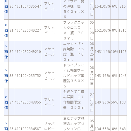
アアサヒ 夏
アサヒ
月
画
30
4901004035547
の涼味 缶
154
105%
6%
915
ビール
13
像
５００ｍｌ×
日
６
ブラックニッ
05
アサヒ
カクロスＯ
月
画
31
4904230049227
152
106%
8%
1916
ビール
Ｖ 瓶 ７０
20
像
０ｍｌ
日
ニッカ・ザ・
06
アサヒ
麦焼酎 ２５
月
画
32
4904230049210
143
114%
10%
1108
ビール
度 瓶 ７０
25
像
０ｍｌ
日
ドライプレミ
06
アム豊醸ワー
アサヒ
月
画
33
4901004035752
ルドホップ華
143
76%
6%
1249
ビール
11
像
麗缶３５０×
日
６
もぎたて手摘
07
み洋梨 １７
アサヒ
月
画
34
4904230048855
年期間限定
140
80%
56%
103
ビール
01
像
缶 ３５０ｍ
日
ｌ
麦とホップ魅
05
サッポ
惑のホップセ
月
画
35
4901880884567
ロビー
ッション缶
134
66%
8%
648