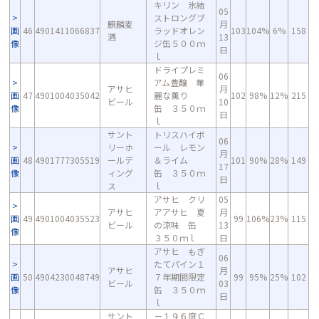
キリン 氷結
05
ストロングブ
麒麟麦
月
画
46
4901411066837
ラッドオレン
103
104%
6%
158
酒
13
像
ジ缶５００ｍ
日
ｌ
ドライプレミ
06
アム豊醸 華
アサヒ
月
画
47
4901004035042
麗な薫り
102
98%
12%
215
ビール
10
像
缶 ３５０ｍ
日
ｌ
サント
トリスハイボ
06
リーホ
ール レモン
月
画
48
4901777305519
ールデ
＆ライム
101
90%
28%
149
17
像
ィング
缶 ３５０ｍ
日
ス
ｌ
アサヒ クリ
05
アサヒ
アアサヒ 夏
月
画
49
4901004035523
99
106%
23%
115
ビール
の涼味 缶
13
像
３５０ｍｌ
日
アサヒ もぎ
06
たてパイン１
アサヒ
月
画
50
4904230048749
７年期間限定
99
95%
25%
102
ビール
03
像
缶 ３５０ｍ
日
ｌ
サント
－１９６度Ｃ