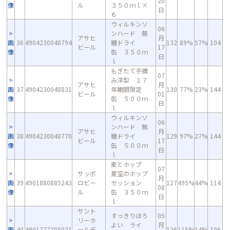
20
像
ル
３５０ｍｌ×
日
６
ウィルキンソ
06
ンハード 無
アサヒ
月
画
36
4904230048794
糖ドライ
132
89%
57%
104
ビール
17
像
缶 ３５０ｍ
日
ｌ
もぎたて手摘
07
み洋梨 １７
アサヒ
月
画
37
4904230048831
年期間限定
130
77%
23%
144
ビール
01
像
缶 ５００ｍ
日
ｌ
ウィルキンソ
06
ンハード 無
アサヒ
月
画
38
4904230048770
糖ドライ
129
97%
27%
144
ビール
17
像
缶 ５００ｍ
日
ｌ
麦とホップ
07
サッポ
夏空のホップ
月
画
39
4901880885243
ロビー
セッション
127
495%
44%
114
08
像
ル
缶 ３５０ｍ
日
ｌ
サント
すっきりほろ
05
リーホ
よい ライ
月
画
40
4901777305021
ールデ
126
115%
14%
106