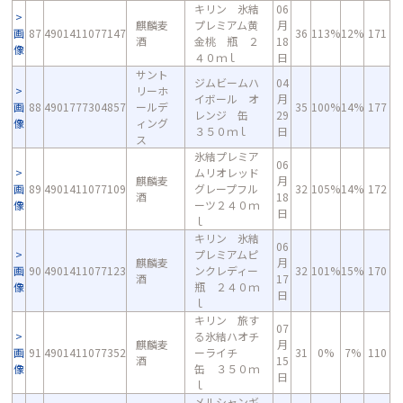
キリン 氷結
06
麒麟麦
プレミアム黄
月
画
87
4901411077147
36
113%
12%
171
酒
金桃 瓶 ２
18
像
４０ｍｌ
日
サント
ジムビームハ
04
リーホ
イボール オ
月
画
88
4901777304857
ールデ
35
100%
14%
177
レンジ 缶
29
像
ィング
３５０ｍｌ
日
ス
氷結プレミア
06
ムリオレッド
麒麟麦
月
画
89
4901411077109
グレープフル
32
105%
14%
172
酒
18
像
ーツ２４０ｍ
日
ｌ
キリン 氷結
06
プレミアムピ
麒麟麦
月
画
90
4901411077123
ンクレディー
32
101%
15%
170
酒
17
像
瓶 ２４０ｍ
日
ｌ
キリン 旅す
07
る氷結ハオチ
麒麟麦
月
画
91
4901411077352
ーライチ
31
0%
7%
110
酒
15
像
缶 ３５０ｍ
日
ｌ
メルシャンギ