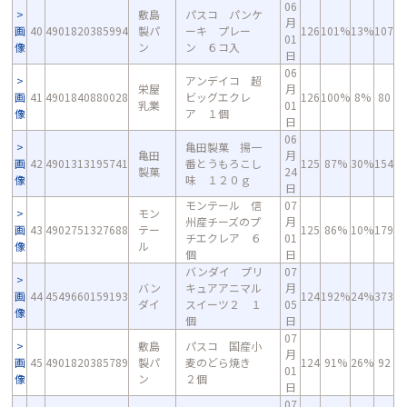
06
敷島
パスコ パンケ
月
画
40
4901820385994
製パ
ーキ プレー
126
101%
13%
107
01
像
ン
ン ６コ入
日
06
アンデイコ 超
栄屋
月
画
41
4901840880028
ビッグエクレ
126
100%
8%
80
乳業
01
像
ア １個
日
06
亀田製菓 揚一
亀田
月
画
42
4901313195741
番とうもろこし
125
87%
30%
154
製菓
24
像
味 １２０ｇ
日
モンテール 信
07
モン
州産チーズのプ
月
画
43
4902751327688
テー
125
86%
10%
179
チエクレア ６
01
像
ル
個
日
バンダイ プリ
07
バン
キュアアニマル
月
画
44
4549660159193
124
192%
24%
373
ダイ
スイーツ２ １
05
像
個
日
07
敷島
パスコ 国産小
月
画
45
4901820385789
製パ
麦のどら焼き
124
91%
26%
92
01
像
ン
２個
日
07