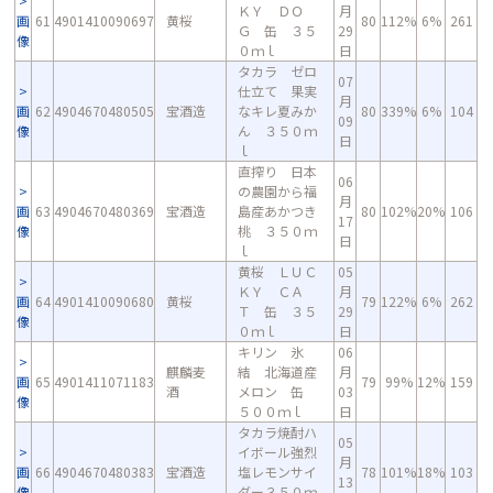
ＫＹ ＤＯ
月
画
61
4901410090697
黄桜
80
112%
6%
261
Ｇ 缶 ３５
29
像
０ｍｌ
日
タカラ ゼロ
07
仕立て 果実
月
画
62
4904670480505
宝酒造
なキレ夏みか
80
339%
6%
104
09
像
ん ３５０ｍ
日
ｌ
直搾り 日本
06
の農園から福
月
画
63
4904670480369
宝酒造
島産あかつき
80
102%
20%
106
17
像
桃 ３５０ｍ
日
ｌ
黄桜 ＬＵＣ
05
ＫＹ ＣＡ
月
画
64
4901410090680
黄桜
79
122%
6%
262
Ｔ 缶 ３５
29
像
０ｍｌ
日
キリン 氷
06
麒麟麦
結 北海道産
月
画
65
4901411071183
79
99%
12%
159
酒
メロン 缶
03
像
５００ｍｌ
日
タカラ焼酎ハ
05
イボール強烈
月
画
66
4904670480383
宝酒造
塩レモンサイ
78
101%
18%
103
13
像
ダー３５０ｍ