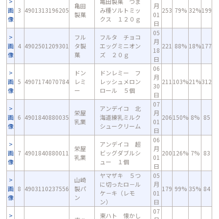
亀田製菓 つま
亀田
月
画
3
4901313196205
み種ソルトミッ
253
79%
32%
199
製菓
01
像
クス １２０ｇ
日
05
フル
フルタ チョコ
月
画
4
4902501209301
タ製
エッグミニオン
221
88%
18%
177
18
像
菓
ズ ２０ｇ
日
06
ドン
ドンレミー フ
月
画
5
4907174070784
レミ
レッシュメロン
211
103%
21%
312
30
像
ー
ロール ５個
日
07
アンデイコ 北
栄屋
月
画
6
4901840880035
海道練乳ミルク
206
150%
8%
85
乳業
01
像
シュークリーム
日
06
アンデイコ 超
栄屋
月
画
7
4901840880011
ビッグダブルシ
200
126%
7%
83
乳業
01
像
ュー １個
日
ヤマザキ ５つ
05
山崎
に切ったロ－ル
月
画
8
4903110237556
製パ
179
99%
35%
84
ケ－キ（レモ
01
像
ン
ン）
日
07
東ハト 懐かし