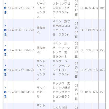
06
リーホ
ストロングゼ
月
画
51
4901777305137
ールデ
ロまるごとキ
98
82%
42%
105
17
像
ィング
ウイ３５０ｍ
日
ス
ｌ
キリン 旅す
05
る氷結ロコロ
麒麟麦
月
画
52
4901411071220
コパイン
94
104%
20%
111
酒
04
像
缶 ３５０ｍ
日
ｌ
キリン 氷
06
麒麟麦
結 サマーシ
月
画
53
4901411076867
93
70%
17%
157
酒
トラス 缶
24
像
５００ｍｌ
日
サント
サンタ バ
07
リーホ
イ クールホ
月
画
54
4901777308220
ールデ
ワイトＢ１
93
272%
7%
463
08
像
ィング
６ ７５０ｍ
日
ス
ｌ
サッポロ 麦
05
サッポ
とホップ魅惑
月
画
55
4901880884550
ロビー
のホップセッ
90
86%
6%
157
20
像
ル
ション缶５０
日
０
サント
ふんわり鏡
05