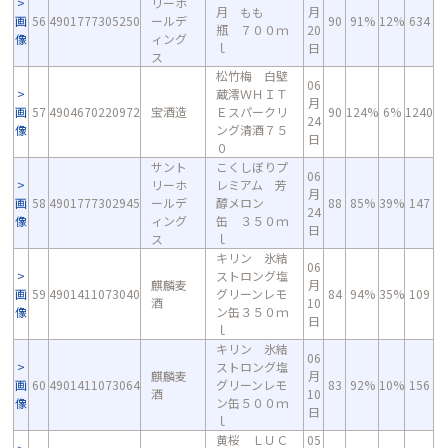
リーホ
月 もも
月
画
56
4901777305250
ールデ
90
91%
12%
634
瓶 ７００ｍ
20
像
ィング
ｌ
日
ス
松竹梅 白壁
06
蔵澪ＷＨＩＴ
月
画
57
4904670220972
宝酒造
Ｅスパークリ
90
124%
6%
1240
24
像
ング清酒７５
日
０
サント
こくしぼりプ
06
リーホ
レミアム 芳
月
画
58
4901777302945
ールデ
醇メロン
88
85%
39%
147
24
像
ィング
缶 ３５０ｍ
日
ス
ｌ
キリン 氷結
06
ストロング塩
麒麟麦
月
画
59
4901411073040
グリーンレモ
84
94%
35%
109
酒
10
像
ン缶３５０ｍ
日
ｌ
キリン 氷結
06
ストロング塩
麒麟麦
月
画
60
4901411073064
グリーンレモ
83
92%
10%
156
酒
10
像
ン缶５００ｍ
日
ｌ
黄桜 ＬＵＣ
05