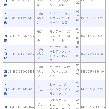
画
15
4903333152230
テ商
パイ２人真実ベ
155
69%
60%
199
22
像
事
リー ６個
日
06
山崎
ヤマザキ カル
月
画
16
4903110238423
製パ
ピスレアチ－ズ
153
69%
23%
255
01
像
ン
ケ－キ ２個
日
07
モン
モンテール 深
月
画
17
4902751327787
テー
まるマンゴーロ
152
114%
15%
245
01
像
ル
ール ４個
日
ヤマザキ 蓬ふ
05
山崎
かしラップサン
月
画
18
4903110190547
製パ
150
178%
6%
83
ド（つぶあん）
01
像
ン
２
日
05
山崎
ヤマザキ あげ
月
画
19
4903110026433
製パ
ぱん（つぶあ
149
126%
8%
94
01
像
ン
ん）
日
07
わたしのしふ
プレ
月
画
20
4933602407600
く シチリアレ
147
109%
16%
245
シア
01
像
モンのタルト
日
プレシア わた
05
プレ
しのしふく メ
月
画
21
4933602406047
146
107%
11%
167
シア
ロンのカフェパ
01