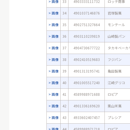
画像
33
4903333111732
ロッテ商事
画像
34
4901037146876
岩塚製菓
画像
35
4902751327664
モンテール
画像
36
4903110239819
山崎製パン
画像
37
4904730677722
タカキベーカ
画像
38
4902410519683
フジパン
画像
39
4901313195741
亀田製菓
画像
40
4901005517240
江崎グリコ
画像
41
4589988971688
ロピア
画像
42
4901336169620
栗山米菓
画像
43
4933602407457
プレシア
画像
44
4589988971718
ロピア