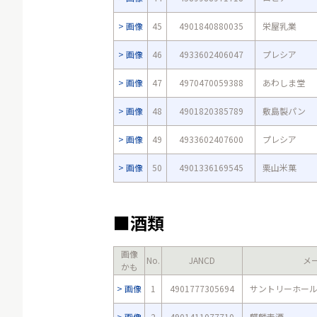
画像
45
4901840880035
栄屋乳業
画像
46
4933602406047
プレシア
画像
47
4970470059388
あわしま堂
画像
48
4901820385789
敷島製パン
画像
49
4933602407600
プレシア
画像
50
4901336169545
栗山米菓
■酒類
画像
No.
JANCD
メ
かも
画像
1
4901777305694
サントリーホー
画像
2
4901411077710
麒麟麦酒