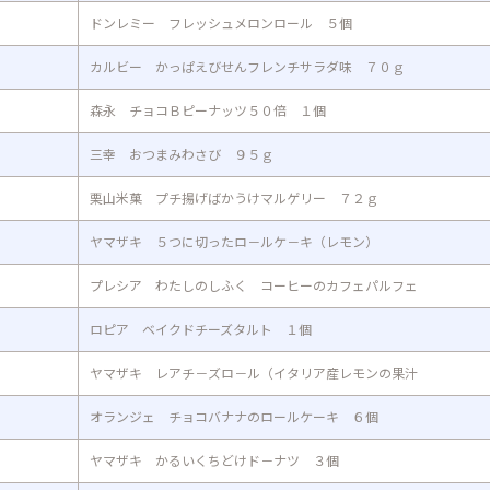
ドンレミー フレッシュメロンロール ５個
カルビー かっぱえびせんフレンチサラダ味 ７０ｇ
森永 チョコＢピーナッツ５０倍 １個
三幸 おつまみわさび ９５ｇ
栗山米菓 プチ揚げばかうけマルゲリー ７２ｇ
ヤマザキ ５つに切ったロ－ルケ－キ（レモン）
プレシア わたしのしふく コーヒーのカフェパルフェ
ロピア ベイクドチーズタルト １個
ヤマザキ レアチ－ズロ－ル（イタリア産レモンの果汁
オランジェ チョコバナナのロールケーキ ６個
ヤマザキ かるいくちどけド－ナツ ３個