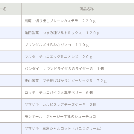
ー名
商品名称
扇庵 切り出しプレーンカステラ ２２０ｇ
亀田製菓 つまみ種ソルトミックス １２０ｇ
プリングルズＨＢわさびマヨ １１０ｇ
フルタ チョコエッグミニオンズ ２０ｇ
バンダイ サウンドライダＳＧライダーＧ １個
栗山米菓 プチ揚げばかうけガーリックＳ ７２ｇ
ロッテ チョコパイ２人真実ベリー ６個
ヤマザキ カルピスレアチ－ズケ－キ ２個
モンテール ジャージー牛乳のシューチョコ
ヤマザキ 三角シャルロット（バニラクリ－ム）