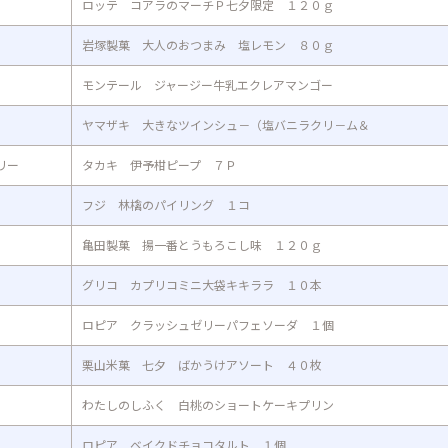
ロッテ コアラのマーチＰ七夕限定 １２０ｇ
岩塚製菓 大人のおつまみ 塩レモン ８０ｇ
モンテール ジャージー牛乳エクレアマンゴー
ヤマザキ 大きなツインシュ－（塩バニラクリ－ム＆
リー
タカキ 伊予柑ピープ ７Ｐ
フジ 林檎のパイリング １コ
亀田製菓 揚一番とうもろこし味 １２０ｇ
グリコ カプリコミニ大袋キキララ １０本
ロピア クラッシュゼリーパフェソーダ １個
栗山米菓 七夕 ばかうけアソート ４０枚
わたしのしふく 白桃のショートケーキプリン
ロピア ベイクドチョコタルト １個