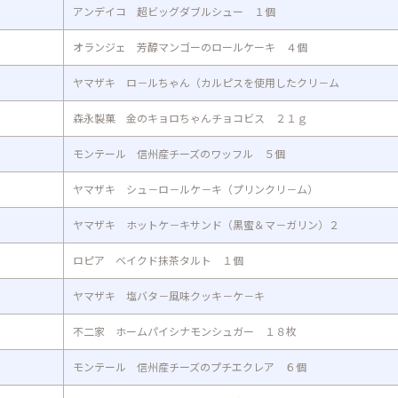
アンデイコ 超ビッグダブルシュー １個
オランジェ 芳醇マンゴーのロールケーキ ４個
ヤマザキ ロ－ルちゃん（カルピスを使用したクリ－ム
森永製菓 金のキョロちゃんチョコビス ２１ｇ
モンテール 信州産チーズのワッフル ５個
ヤマザキ シュ－ロ－ルケ－キ（プリンクリ－ム）
ヤマザキ ホットケ－キサンド（黒蜜＆マ－ガリン）２
ロピア ベイクド抹茶タルト １個
ヤマザキ 塩バタ－風味クッキ－ケ－キ
不二家 ホームパイシナモンシュガー １８枚
モンテール 信州産チーズのプチエクレア ６個