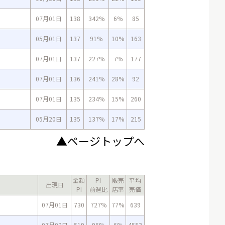
07月01日
138
342%
6%
85
05月01日
137
91%
10%
163
07月01日
137
227%
7%
177
07月01日
136
241%
28%
92
07月01日
135
234%
15%
260
05月20日
135
137%
17%
215
▲ページトップへ
金額
PI
販売
平均
出現日
PI
前週比
店率
売価
07月01日
730
727%
77%
639
07月02日
519
96%
6%
4553