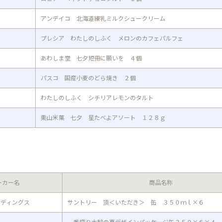
アンデイコ 北海道練乳ミルクシュークリーム
プレシア わたしのしふく メロンのカフェパルフェ
あわしま堂 七夕短冊に願いを ４個
パスコ 国産小麦のどら焼き ２個
わたしのしふく シチリアレモンのタルト
栗山米菓 七夕 星たべよアソート １２８ｇ
ーカー名
商品名称
ルディングス
サントリー 頂＜いただき＞ 缶 ３５０ｍｌ×６
一番搾り大輪の夏デザインパッケージ缶３５０×６×４