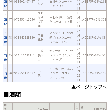
画
46
4933602407457
白桃のショートケ
141
175%
18%
161
シア
01
像
ーキプリン
日
東北
06
みや
東北みやげ 焼き
月
画
47
4975550411056
140
177%
6%
309
げ煎
たて出荷 １６枚
03
像
餅
日
06
アンデイコ 北海
栄屋
月
画
48
4901840829980
道メロンシューク
140
228%
11%
88
乳業
01
像
リーム １個
日
04
山崎
ヤマザキ クラウ
月
画
49
4903110021711
製パ
ンリング（ミルク
139
105%
10%
96
25
像
ン
ホイップ）
日
05
不二家 ホームパ
不二
月
画
50
4902555170077
イバターココナッ
139
64%
18%
193
家
27
像
ツ ２０枚
日
▲ページトップへ
■酒類
画
出
金
PI
像
メーカー
販売
平均