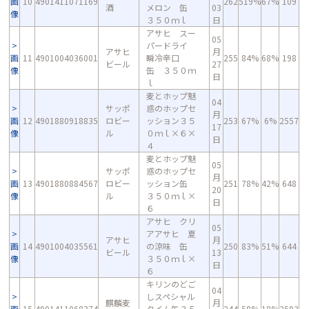
画
10
4901411071169
262
519%
67%
109
酒
メロン 缶
03
像
３５０ｍｌ
日
アサヒ スー
05
パードライ
アサヒ
月
画
11
4901004036001
瞬冷辛口
255
84%
68%
198
ビール
27
像
缶 ３５０ｍ
日
ｌ
麦とホップ魅
04
サッポ
惑のホップセ
月
画
12
4901880918835
ロビー
ッション３５
253
67%
6%
2557
17
像
ル
０ｍｌ×６×
日
４
麦とホップ魅
05
サッポ
惑のホップセ
月
画
13
4901880884567
ロビー
ッション缶
251
78%
42%
648
20
像
ル
３５０ｍｌ×
日
６
アサヒ クリ
05
アアサヒ 夏
アサヒ
月
画
14
4901004035561
の涼味 缶
250
83%
51%
644
ビール
13
像
３５０ｍｌ×
日
６
キリンのどご
04
しスペシャル
麒麟麦
月
画
15
4901411068374
タイム缶３５
244
58%
18%
2593