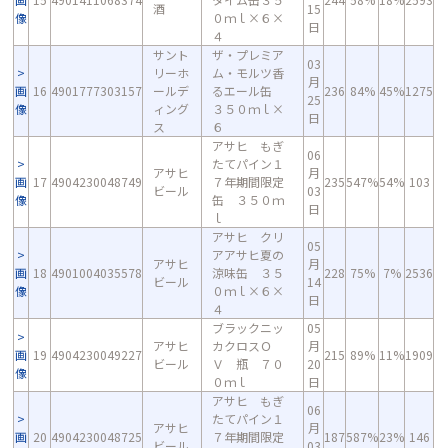
酒
15
像
０ｍｌ×６×
日
４
サント
ザ・プレミア
03
リーホ
ム・モルツ香
月
画
16
4901777303157
ールデ
るエール缶
236
84%
45%
1275
25
像
ィング
３５０ｍｌ×
日
ス
６
アサヒ もぎ
06
たてパイン１
アサヒ
月
画
17
4904230048749
７年期間限定
235
547%
54%
103
ビール
03
像
缶 ３５０ｍ
日
ｌ
アサヒ クリ
05
アアサヒ夏の
アサヒ
月
画
18
4901004035578
涼味缶 ３５
228
75%
7%
2536
ビール
14
像
０ｍｌ×６×
日
４
ブラックニッ
05
アサヒ
カクロスＯ
月
画
19
4904230049227
215
89%
11%
1909
ビール
Ｖ 瓶 ７０
20
像
０ｍｌ
日
アサヒ もぎ
06
たてパイン１
アサヒ
月
画
20
4904230048725
７年期間限定
187
587%
23%
146
ビール
03