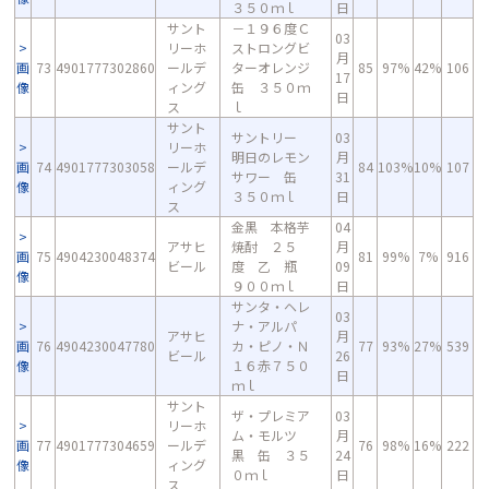
３５０ｍｌ
日
サント
－１９６度Ｃ
03
リーホ
ストロングビ
月
画
73
4901777302860
ールデ
ターオレンジ
85
97%
42%
106
17
像
ィング
缶 ３５０ｍ
日
ス
ｌ
サント
サントリー
03
リーホ
明日のレモン
月
画
74
4901777303058
ールデ
84
103%
10%
107
サワー 缶
31
像
ィング
３５０ｍｌ
日
ス
金黒 本格芋
04
アサヒ
焼酎 ２５
月
画
75
4904230048374
81
99%
7%
916
ビール
度 乙 瓶
09
像
９００ｍｌ
日
サンタ・ヘレ
03
ナ・アルパ
アサヒ
月
画
76
4904230047780
カ・ピノ・Ｎ
77
93%
27%
539
ビール
26
像
１６赤７５０
日
ｍｌ
サント
ザ・プレミア
03
リーホ
ム・モルツ
月
画
77
4901777304659
ールデ
76
98%
16%
222
黒 缶 ３５
24
像
ィング
０ｍｌ
日
ス