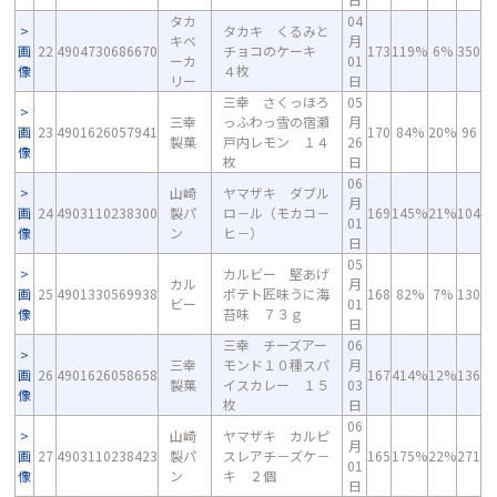
タカ
04
タカキ くるみと
キベ
月
画
22
4904730686670
チョコのケーキ
173
119%
6%
350
ーカ
01
像
４枚
リー
日
三幸 さくっほろ
05
三幸
っふわっ雪の宿瀬
月
画
23
4901626057941
170
84%
20%
96
製菓
戸内レモン １４
26
像
枚
日
06
山崎
ヤマザキ ダブル
月
画
24
4903110238300
製パ
ロ－ル（モカコ－
169
145%
21%
104
01
像
ン
ヒ－）
日
05
カルビー 堅あげ
カル
月
画
25
4901330569938
ポテト匠味うに海
168
82%
7%
130
ビー
01
像
苔味 ７３ｇ
日
三幸 チーズアー
06
三幸
モンド１０種スパ
月
画
26
4901626058658
167
414%
12%
136
製菓
イスカレー １５
03
像
枚
日
06
山崎
ヤマザキ カルピ
月
画
27
4903110238423
製パ
スレアチ－ズケ－
165
175%
22%
271
01
像
ン
キ ２個
日