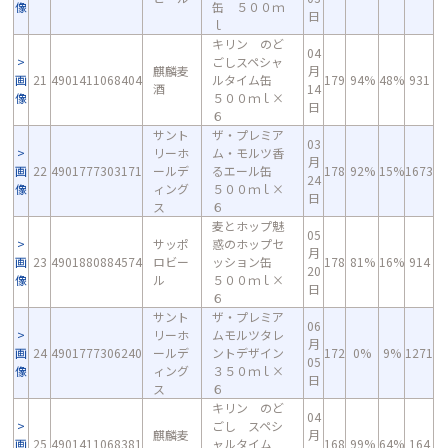
像
缶 ５００ｍ
日
ｌ
キリン のど
04
ごしスペシャ
麒麟麦
月
画
21
4901411068404
ルタイム缶
179
94%
48%
931
酒
14
像
５００ｍｌ×
日
６
サント
ザ・プレミア
03
リーホ
ム・モルツ香
月
画
22
4901777303171
ールデ
るエール缶
178
92%
15%
1673
24
像
ィング
５００ｍｌ×
日
ス
６
麦とホップ魅
05
サッポ
惑のホップセ
月
画
23
4901880884574
ロビー
ッション缶
178
81%
16%
914
20
像
ル
５００ｍｌ×
日
６
サント
ザ・プレミア
06
リーホ
ムモルツタレ
月
画
24
4901777306240
ールデ
ントデザイン
172
0%
9%
1271
05
像
ィング
３５０ｍｌ×
日
ス
６
キリン のど
04
ごし スペシ
麒麟麦
月
画
25
4901411068381
ャルタイム
168
99%
64%
164