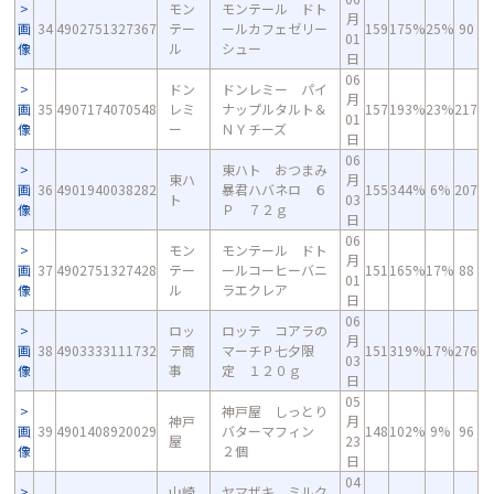
モン
モンテール ドト
月
画
34
4902751327367
テー
ールカフェゼリー
159
175%
25%
90
01
像
ル
シュー
日
06
ドン
ドンレミー パイ
月
画
35
4907174070548
レミ
ナップルタルト＆
157
193%
23%
217
01
像
ー
ＮＹチーズ
日
06
東ハト おつまみ
東ハ
月
画
36
4901940038282
暴君ハバネロ ６
155
344%
6%
207
ト
03
像
Ｐ ７２ｇ
日
06
モン
モンテール ドト
月
画
37
4902751327428
テー
ールコーヒーバニ
151
165%
17%
88
01
像
ル
ラエクレア
日
06
ロッ
ロッテ コアラの
月
画
38
4903333111732
テ商
マーチＰ七夕限
151
319%
17%
276
03
像
事
定 １２０ｇ
日
05
神戸屋 しっとり
神戸
月
画
39
4901408920029
バターマフィン
148
102%
9%
96
屋
23
像
２個
日
04
山崎
ヤマザキ ミルク