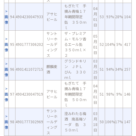
もぎたて 手
04
摘み青梅１７
アサヒ
月
画
94
4904230047933
年期間限定
53
93%
28%
104
ビール
01
像
缶 ３５０ｍ
日
ｌ
サント
ザ・プレミア
05
リーホ
ム・モルツ香
月
画
95
4901777306202
ールデ
るエール缶
52
104%
5%
417
01
像
ィング
３５０ｍｌ×
日
ス
２
グランドキリ
03
麒麟麦
ン ＪＰＬ
月
画
96
4901411072715
51
94%
34%
257
酒
びん ３３０
25
像
ｍｌ
日
もぎたて 手
04
摘み青梅１７
アサヒ
月
画
97
4904230047919
年期間限定
51
98%
9%
146
ビール
01
像
缶 ５００ｍ
日
ｌ
サント
澄みわたる梅
03
リーホ
酒 南高梅ソ
月
画
98
4901777302969
ールデ
50
106%
17%
147
ーダ 缶 ３
18
像
ィング
５０ｍｌ
日
ス