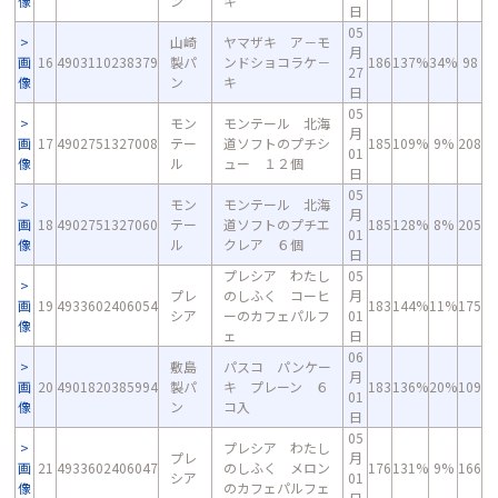
像
ン
キ
日
05
山崎
ヤマザキ ア－モ
月
画
16
4903110238379
製パ
ンドショコラケ－
186
137%
34%
98
27
像
ン
キ
日
05
モン
モンテール 北海
月
画
17
4902751327008
テー
道ソフトのプチシ
185
109%
9%
208
01
像
ル
ュー １２個
日
05
モン
モンテール 北海
月
画
18
4902751327060
テー
道ソフトのプチエ
185
128%
8%
205
01
像
ル
クレア ６個
日
プレシア わたし
05
プレ
のしふく コーヒ
月
画
19
4933602406054
183
144%
11%
175
シア
ーのカフェパルフ
01
像
ェ
日
06
敷島
パスコ パンケー
月
画
20
4901820385994
製パ
キ プレーン ６
183
136%
20%
109
01
像
ン
コ入
日
05
プレシア わたし
プレ
月
画
21
4933602406047
のしふく メロン
176
131%
9%
166
シア
01
像
のカフェパルフェ
日