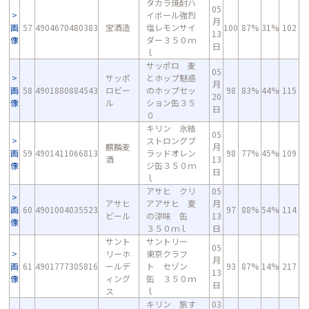
タカラ焼酎ハ
05
イボール強烈
月
画
57
4904670480383
宝酒造
塩レモンサイ
100
87%
31%
102
13
像
ダー３５０ｍ
日
ｌ
サッポロ 麦
05
サッポ
とホップ魅惑
月
画
58
4901880884543
ロビー
のホップセッ
98
83%
44%
115
20
像
ル
ション缶３５
日
０
キリン 氷結
05
ストロングブ
麒麟麦
月
画
59
4901411066813
ラッドオレン
98
77%
45%
109
酒
13
像
ジ缶３５０ｍ
日
ｌ
アサヒ クリ
05
アサヒ
アアサヒ 夏
月
画
60
4901004035523
97
88%
54%
114
ビール
の涼味 缶
13
像
３５０ｍｌ
日
サント
サントリー
05
リーホ
東京クラフ
月
画
61
4901777305816
ールデ
ト セゾン
93
87%
14%
217
13
像
ィング
缶 ３５０ｍ
日
ス
ｌ
キリン 旅す
03