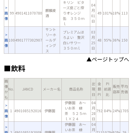
キリン ビタ
04
ーズ皮ごと搾
麒麟麦
月
画
99
4901411070780
りオレンジ
49
101%
18%
113
酒
01
像
缶 ３５０ｍ
日
ｌ
サント
プレミアムほ
03
リーホ
ろよい 贅沢
月
画
100
4901777302907
ールデ
48
95%
36%
150
白いサワー
25
像
ィング
３５０ｍｌ
日
ス
▲ページトップへ
■飲料
画
出
金
PI
像
販売
平均
No.
JANCD
メーカー名
商品名称
現
額
前週
か
店率
売価
日
PI
比
も
伊藤園 お～
04
いお茶 緑
月
画
1
4901085192016
伊藤園
792
84%
24%
1705
茶 ５２５ｍ
28
像
ｌ×２４
日
伊藤園 お～
04
いお茶 緑
月
画
2
4901085192009
伊藤園
711
107%
92%
76