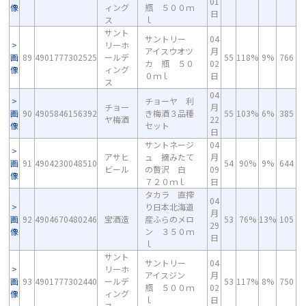
01
像
ィング
瓶 ５００ｍ
日
ス
ｌ
サント
サントリー
04
リーホ
アイスウオツ
月
画
89
4901777302525
ールデ
55
118%
9%
766
カ 瓶 ５０
02
像
ィング
０ｍｌ
日
ス
04
チョーヤ 利
チョー
月
画
90
4905846156392
き梅酒３品種
55
103%
6%
385
ヤ梅酒
22
像
セット
日
サントネージ
04
アサヒ
ュ 摘みたて
月
画
91
4904230048510
54
90%
9%
644
ビール
の贅沢 白
09
像
７２０ｍｌ
日
タカラ 直搾
04
り日本北海道
月
画
92
4904670480246
宝酒造
産ふらのメロ
53
76%
13%
105
29
像
ン ３５０ｍ
日
ｌ
サント
サントリー
04
リーホ
アイスジン
月
画
93
4901777302440
ールデ
53
117%
8%
750
瓶 ５００ｍ
02
像
ィング
ｌ
日
ス