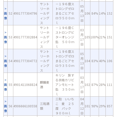
サント
－１９６度ス
05
リーホ
トロングゼロ
月
画
52
4901777304796
ールデ
まるごとアセ
106
84%
14%
152
13
像
ィング
ロラ５００ｍ
日
ス
ｌ
サント
－１９６度Ｃ
03
リーホ
ストロングビ
月
画
53
4901777302884
ールデ
ターオレンジ
105
100%
21%
151
17
像
ィング
缶 ５００ｍ
日
ス
ｌ
サント
－１９６度ス
05
リーホ
トロングゼロ
月
画
54
4901777304772
ールデ
まるごとアセ
104
83%
40%
106
13
像
ィング
ロラ３５０ｍ
日
ス
ｌ
キリン 旅す
03
る氷結カリビ
麒麟麦
月
画
55
4901411068824
アンモヒート
102
87%
28%
111
酒
17
像
缶 ３５０ｍ
日
ｌ
三和 いいち
04
三和酒
こ 麦 ２５
月
画
56
4906666100558
101
98%
29%
857
類
度 パック
12
像
９００ｍｌ
日