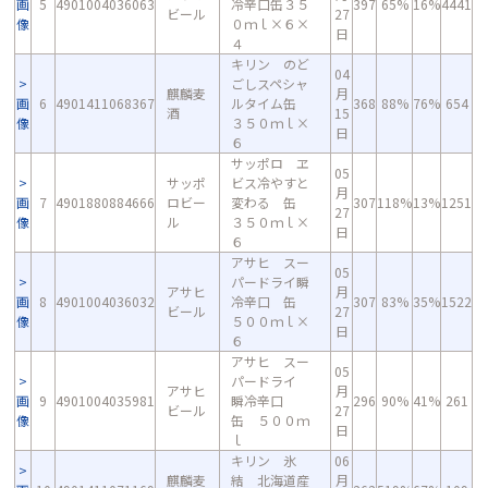
画
5
4901004036063
冷辛口缶３５
397
65%
16%
4441
ビール
27
像
０ｍｌ×６×
日
４
キリン のど
04
ごしスペシャ
麒麟麦
月
画
6
4901411068367
ルタイム缶
368
88%
76%
654
酒
15
像
３５０ｍｌ×
日
６
サッポロ ヱ
05
サッポ
ビス冷やすと
月
画
7
4901880884666
ロビー
変わる 缶
307
118%
13%
1251
27
像
ル
３５０ｍｌ×
日
６
アサヒ スー
05
パードライ瞬
アサヒ
月
画
8
4901004036032
冷辛口 缶
307
83%
35%
1522
ビール
27
像
５００ｍｌ×
日
６
アサヒ スー
05
パードライ
アサヒ
月
画
9
4901004035981
瞬冷辛口
296
90%
41%
261
ビール
27
像
缶 ５００ｍ
日
ｌ
キリン 氷
06
麒麟麦
結 北海道産
月