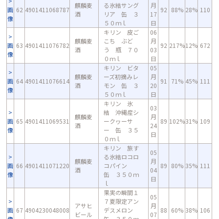
麒麟麦
る氷結サング
月
画
62
4901411068787
92
88%
28%
110
酒
リア 缶 ３
17
像
５０ｍｌ
日
キリン 皮ご
06
麒麟麦
こち ぶど
月
画
63
4901411076782
92
217%
12%
672
酒
う 瓶 ７０
03
像
０ｍｌ
日
キリン ビタ
05
麒麟麦
ーズ初摘みレ
月
画
64
4901411076614
91
71%
45%
111
酒
モン 缶 ３
20
像
５０ｍｌ
日
キリン 氷
03
結 沖縄産シ
麒麟麦
月
画
65
4901411069531
ークヮーサ
89
102%
31%
109
酒
24
像
ー 缶 ３５
日
０ｍｌ
キリン 旅す
05
る氷結ロコロ
麒麟麦
月
画
66
4901411071220
コパイン
89
80%
35%
111
酒
04
像
缶 ３５０ｍ
日
ｌ
果実の瞬間１
05
７夏限定アン
アサヒ
月
画
67
4904230048008
デスメロン
88
60%
38%
106
ビール
07
像
缶 ３５０ｍ