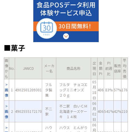
■菓子
画
平
出
金
PI
像
メーカ
販売
均
No.
JANCD
商品名称
現
額
前週
か
ー名
店率
売
日
PI
比
も
価
05
フル
フルタ チョコエ
月
画
1
4902501209301
タ製
ッグミニオンズ
406
83%
57%
176
18
像
菓
２０ｇ
日
06
不二家 白いＣＭ
不二
月
画
2
4902555172170
北海道チーズケー
406
541%
42%
210
家
02
像
キ １４枚
日
06
ハウ
ハウス とんがり
月