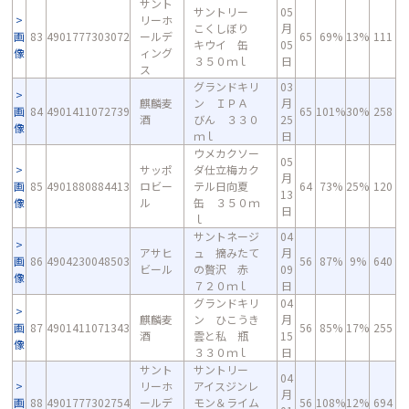
サント
サントリー
05
リーホ
こくしぼり
月
画
83
4901777303072
ールデ
65
69%
13%
111
キウイ 缶
05
像
ィング
３５０ｍｌ
日
ス
グランドキリ
03
麒麟麦
ン ＩＰＡ
月
画
84
4901411072739
65
101%
30%
258
酒
びん ３３０
25
像
ｍｌ
日
ウメカクソー
05
サッポ
ダ仕立梅カク
月
画
85
4901880884413
ロビー
テル日向夏
64
73%
25%
120
13
像
ル
缶 ３５０ｍ
日
ｌ
サントネージ
04
アサヒ
ュ 摘みたて
月
画
86
4904230048503
56
87%
9%
640
ビール
の贅沢 赤
09
像
７２０ｍｌ
日
グランドキリ
04
麒麟麦
ン ひこうき
月
画
87
4901411071343
56
85%
17%
255
酒
雲と私 瓶
15
像
３３０ｍｌ
日
サント
サントリー
04
リーホ
アイスジンレ
月
画
88
4901777302754
ールデ
モン＆ライム
56
108%
12%
694