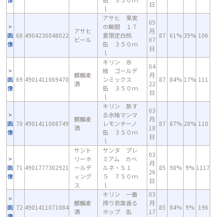
日
ｌ
アサヒ 果実
05
の瞬間 １７
アサヒ
月
画
68
4904230048022
夏限定白桃
87
61%
39%
106
ビール
07
像
缶 ３５０ｍ
日
ｌ
キリン 氷
04
結 ゴールデ
麒麟麦
月
画
69
4901411069470
ンミックス
87
84%
17%
111
酒
22
像
缶 ３５０ｍ
日
ｌ
キリン 旅す
03
る氷結マンマ
麒麟麦
月
画
70
4901411068749
レモンチーノ
87
87%
28%
110
酒
18
像
缶 ３５０ｍ
日
ｌ
サント
サンタ プレ
03
リーホ
ミアム カベ
月
画
71
4901777302921
ールデ
ルネ・Ｓ１
85
98%
9%
1117
26
像
ィング
５ ７５０ｍ
日
ス
ｌ
キリン 一番
03
麒麟麦
搾り若葉香る
月
画
72
4901411071084
85
84%
9%
196
酒
ホップ 缶
17
像