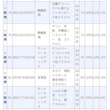
淡麗グリーン
04
ラベル風そよ
麒麟麦
月
画
78
4901411055657
ぐレモンピー
76
108%
12%
135
酒
01
像
ル缶３５０ｍ
日
ｌ
キリン 氷
03
結 沖縄産シ
麒麟麦
月
画
79
4901411069555
ークヮーサ
75
106%
12%
156
酒
25
像
ー 缶 ５０
日
０ｍｌ
サント
サントリー
04
リーホ
トリスハイボ
月
画
80
4901777303218
ールデ
ールコーラハ
70
99%
14%
152
14
像
ィング
イ缶３５０ｍ
日
ス
ｌ
タカラ 焼酎
04
ハイボール
月
画
81
4904670480208
宝酒造
69
118%
12%
100
黄金柑割り
15
像
３５０ｍｌ
日
サント
ふんわり鏡
03
リーホ
月 クリア
月
画
82
4901777301412
ールデ
69
84%
19%
641
ライム 瓶
24
像
ィング
７００ｍｌ
日
ス