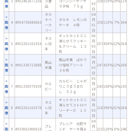
画
3
4902402877258
ス食
コーンシーザーサ
258
559%
29%
119
03
像
品
ラダ味 ７５ｇ
日
タカ
04
キベ
タカキ レモンの
月
画
4
4904730686663
258
110%
7%
384
ーカ
ケーキ ４枚
01
像
リー
日
キットカットミニ
06
ネス
凍らせてクッキー
月
画
5
4902201161916
レ日
257
436%
32%
264
＆クリーム １３
03
像
本
枚
日
06
栗山米菓 ばかう
栗山
月
画
6
4901336712888
け塩味アソート
247
435%
12%
268
米菓
03
像
３６枚
日
05
カルビー じゃが
カル
月
画
7
4901330575939
りこうまうまだ
243
108%
19%
105
ビー
18
像
し ５２ｇ
日
キットカットミニ
06
ネス
凍らせてストロベ
月
画
8
4902201163378
レ日
218
396%
31%
264
リーチーズ １３
03
像
本
枚
日
04
プレシア 元町サ
プレ
月
画
9
4933602406610
ンド ケーキ苺＆
215
120%
6%
246