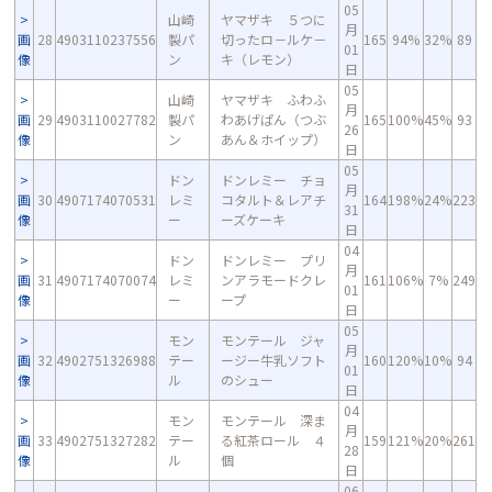
05
山崎
ヤマザキ ５つに
月
画
28
4903110237556
製パ
切ったロ－ルケ－
165
94%
32%
89
01
像
ン
キ（レモン）
日
05
山崎
ヤマザキ ふわふ
月
画
29
4903110027782
製パ
わあげぱん（つぶ
165
100%
45%
93
26
像
ン
あん＆ホイップ）
日
05
ドン
ドンレミー チョ
月
画
30
4907174070531
レミ
コタルト＆レアチ
164
198%
24%
223
31
像
ー
ーズケーキ
日
04
ドン
ドンレミー プリ
月
画
31
4907174070074
レミ
ンアラモードクレ
161
106%
7%
249
01
像
ー
ープ
日
05
モン
モンテール ジャ
月
画
32
4902751326988
テー
ージー牛乳ソフト
160
120%
10%
94
01
像
ル
のシュー
日
04
モン
モンテール 深ま
月
画
33
4902751327282
テー
る紅茶ロール ４
159
121%
20%
261
28
像
ル
個
日
06