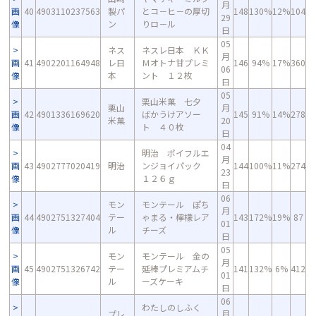
月
画
40
4903110237563
製パ
とコ－ヒ－の厚切
148
130%
12%
104
29
像
ン
りロ－ル
日
05
ネス
ネスレ日本 ＫＫ
月
画
41
4902201164948
レ日
Ｍオトナ甘プレミ
146
94%
17%
360
06
像
本
ント １２枚
日
05
栗山米菓 七夕
栗山
月
画
42
4901336169620
ばかうけアソー
145
91%
14%
278
米菓
20
像
ト ４０枚
日
04
明治 ポイフルエ
月
画
43
4902777020419
明治
ンジョイパック
144
100%
11%
274
23
像
１２６ｇ
日
06
モン
モンテール ぽち
月
画
44
4902751327404
テー
ゃまる・檸檬レア
143
172%
19%
87
01
像
ル
チーズ
日
05
モン
モンテール 金の
月
画
45
4902751326742
テー
延棒プレミアムチ
141
132%
6%
412
01
像
ル
ーズケーキ
日
06
わたしのしふく
プレ
月