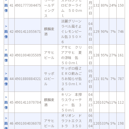
月
画
41
4901777304475
ールデ
ロビターライ
132
80%
24%
150
27
像
ィング
ム ５００ｍ
日
ス
ｌ
淡麗グリーン
04
ラベル風そよ
麒麟麦
月
画
42
4901411055671
ぐレモンピー
129
90%
7%
746
酒
01
像
ル缶３５０×
日
６
アサヒ クリ
05
アサヒ
アアサヒ 夏
月
画
43
4901004035509
128
95%
27%
161
ビール
の涼味 缶
13
像
５００ｍｌ
日
サッポロ極Ｚ
05
サッポ
ＥＲＯ飲みご
月
画
44
4901880884321
ロビー
ろお知らせ缶
121
81%
7%
787
07
像
ル
３５０ｍｌ×
日
６
キリン 本搾
04
麒麟麦
りスウィーテ
月
画
45
4901411070704
120
102%
11%
112
酒
ィー 缶 ３
15
像
５０ｍｌ
日
オリオン ド
06
アサヒ
ラフトエクス
月
画
46
4901004036070
120
533%
5%
198
ビール
トラ ３５０
04
像