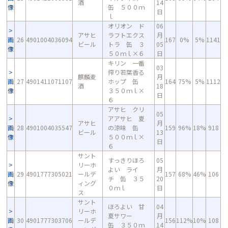
酒
14
像
缶 ５００ｍ
日
ｌ
オリオン ド
06
アサヒ
ラフトエクス
月
画
26
4901004036094
167
0%
5%
1141
ビール
トラ 缶 ３
05
像
５０ｍｌ×６
日
キリン 一番
03
搾り若葉香る
麒麟麦
月
画
27
4901411071107
ホップ 缶
164
75%
5%
1112
酒
18
像
３５０ｍｌ×
日
６
アサヒ クリ
05
アアサヒ 夏
アサヒ
月
画
28
4901004035547
の涼味 缶
159
96%
18%
918
ビール
13
像
５００ｍｌ×
日
６
サント
すっきりほろ
05
リーホ
よい ライ
月
画
29
4901777305021
ールデ
157
68%
46%
106
チ 缶 ３５
20
像
ィング
０ｍｌ
日
ス
サント
ほろよい 甘
04
リーホ
夏サワー
月
画
30
4901777303706
ールデ
156
112%
10%
108
缶 ３５０ｍ
14