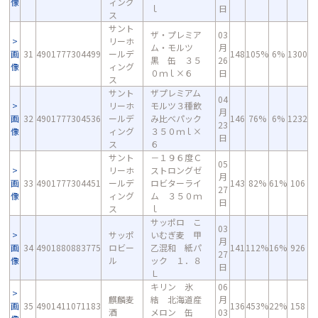
像
ィング
ｌ
日
ス
サント
ザ・プレミア
03
リーホ
ム・モルツ
月
画
31
4901777304499
ールデ
148
105%
6%
1300
黒 缶 ３５
26
像
ィング
０ｍｌ×６
日
ス
サント
ザプレミアム
04
リーホ
モルツ３種飲
月
画
32
4901777304536
ールデ
み比べパック
146
76%
6%
1232
23
像
ィング
３５０ｍｌ×
日
ス
６
サント
－１９６度Ｃ
05
リーホ
ストロングゼ
月
画
33
4901777304451
ールデ
ロビターライ
143
82%
61%
106
27
像
ィング
ム ３５０ｍ
日
ス
ｌ
サッポロ こ
03
サッポ
いむぎ麦 甲
月
画
34
4901880883775
ロビー
乙混和 紙パ
141
112%
16%
926
27
像
ル
ック １．８
日
Ｌ
キリン 氷
06
麒麟麦
結 北海道産
月
画
35
4901411071183
136
453%
22%
158
酒
メロン 缶
03