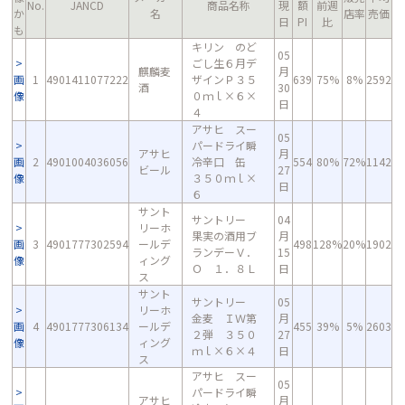
No.
JANCD
商品名称
現
額
前週
か
名
店率
売価
日
PI
比
も
キリン のど
05
ごし生６月デ
麒麟麦
月
画
1
4901411077222
ザインＰ３５
639
75%
8%
2592
酒
30
像
０ｍｌ×６×
日
４
アサヒ スー
05
パードライ瞬
アサヒ
月
画
2
4901004036056
冷辛口 缶
554
80%
72%
1142
ビール
27
像
３５０ｍｌ×
日
６
サント
サントリー
04
リーホ
果実の酒用ブ
月
画
3
4901777302594
ールデ
498
128%
20%
1902
ランデーＶ．
15
像
ィング
Ｏ １．８Ｌ
日
ス
サント
サントリー
05
リーホ
金麦 ＩＷ第
月
画
4
4901777306134
ールデ
455
39%
5%
2603
２弾 ３５０
27
像
ィング
ｍｌ×６×４
日
ス
アサヒ スー
05
パードライ瞬
アサヒ
月