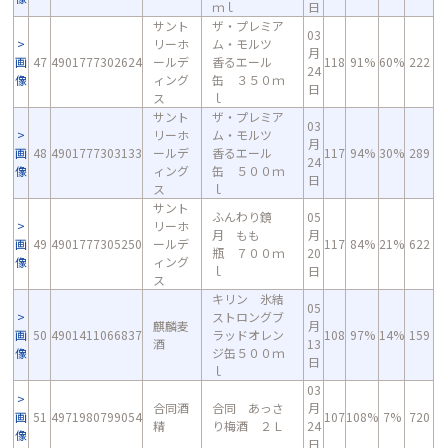
ｍｌ
日
サント
ザ・プレミア
03
リーホ
ム・モルツ
月
画
47
4901777302624
ールデ
香るエール
118
91%
60%
222
24
像
ィング
缶 ３５０ｍ
日
ス
ｌ
サント
ザ・プレミア
03
リーホ
ム・モルツ
月
画
48
4901777303133
ールデ
香るエール
117
94%
30%
289
24
像
ィング
缶 ５００ｍ
日
ス
ｌ
サント
ふんわり鏡
05
リーホ
月 もも
月
画
49
4901777305250
ールデ
117
84%
21%
622
瓶 ７００ｍ
20
像
ィング
ｌ
日
ス
キリン 氷結
05
ストロングブ
麒麟麦
月
画
50
4901411066837
ラッドオレン
108
97%
14%
159
酒
13
像
ジ缶５００ｍ
日
ｌ
03
合同酒
合同 あっさ
月
画
51
4971980799054
107
108%
7%
720
精
り梅酒 ２Ｌ
24
像
日