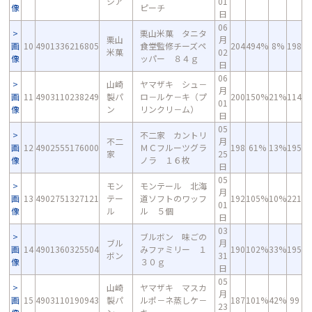
シア
01
像
ピーチ
日
06
栗山米菓 タニタ
栗山
月
画
10
4901336216805
食堂監修チーズペ
204
494%
8%
198
米菓
02
像
ッパー ８４ｇ
日
06
山崎
ヤマザキ シュ－
月
画
11
4903110238249
製パ
ロ－ルケ－キ（プ
200
150%
21%
114
01
像
ン
リンクリ－ム）
日
05
不二家 カントリ
不二
月
画
12
4902555176000
ＭＣフルーツグラ
198
61%
13%
195
家
25
像
ノラ １６枚
日
05
モン
モンテール 北海
月
画
13
4902751327121
テー
道ソフトのワッフ
192
105%
10%
221
01
像
ル
ル ５個
日
03
ブルボン 味ごの
ブル
月
画
14
4901360325504
みファミリー １
190
102%
33%
195
ボン
31
像
３０ｇ
日
05
山崎
ヤマザキ マスカ
月
画
15
4903110190943
製パ
ルポ－ネ蒸しケ－
187
101%
42%
99
23