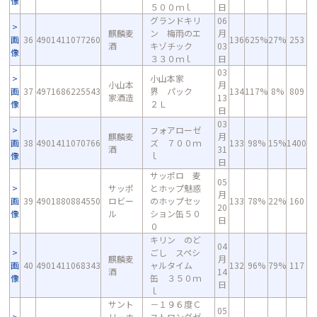
像
５００ｍｌ
日
グランドキリ
06
麒麟麦
ン 梅雨のエ
月
画
36
4901411077260
136
625%
27%
253
酒
キゾチック
03
像
３３０ｍｌ
日
03
小山本家
小山本
月
画
37
4971686225543
界 パック
134
117%
8%
809
家酒造
13
像
２Ｌ
日
03
フォアローゼ
麒麟麦
月
画
38
4901411070766
ズ ７００ｍ
133
98%
15%
1400
酒
31
像
ｌ
日
サッポロ 麦
05
サッポ
とホップ魅惑
月
画
39
4901880884550
ロビー
のホップセッ
133
78%
22%
160
20
像
ル
ション缶５０
日
０
キリン のど
04
ごし スペシ
麒麟麦
月
画
40
4901411068343
ャルタイム
132
96%
79%
117
酒
14
像
缶 ３５０ｍ
日
ｌ
サント
－１９６度Ｃ
05
リーホ
ストロングゼ