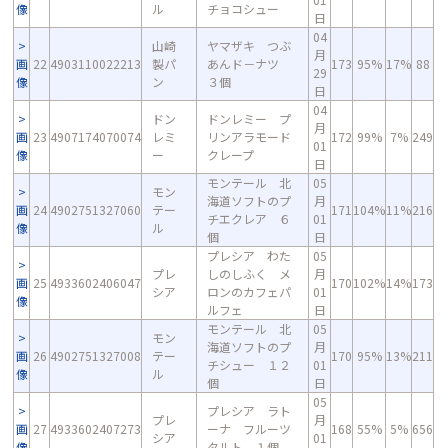
像
ル
チョコシュー
日
04
山崎
ヤマザキ つぶ
月
画
22
4903110022213
製パ
あんド－ナツ
173
95%
17%
88
29
像
ン
３個
日
04
ドン
ドンレミー プ
月
画
23
4907174070074
レミ
リンアラモード
172
99%
7%
249
01
像
ー
クレープ
日
モンテール 北
05
モン
海道ソフトのプ
月
画
24
4902751327060
テー
171
104%
11%
216
チエクレア ６
01
像
ル
個
日
プレシア わた
05
プレ
しのしふく メ
月
画
25
4933602406047
170
102%
14%
173
シア
ロンのカフェパ
01
像
ルフェ
日
モンテール 北
05
モン
海道ソフトのプ
月
画
26
4902751327008
テー
170
95%
13%
211
チシュー １２
01
像
ル
個
日
05
プレシア ラト
プレ
月
画
27
4933602407273
ーナ フルーツ
168
55%
5%
656
シア
01
像
タルト １個