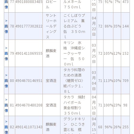
画
77
4901880883485
ロビー
ルメネール
75
91%
7%
473
05
像
ル
７５０ｍｌ
日
サント
こくしぼりプ
04
リーホ
レミアム 薫
月
画
78
4901777302822
ールデ
る白ぶどう
72
86%
35%
144
22
像
ィング
缶 ３５０ｍ
日
ス
ｌ
キリン 氷
03
結 沖縄産シ
麒麟麦
月
画
79
4901411069555
ークヮーサ
72
105%
12%
152
酒
25
像
ー 缶 ５０
日
０ｍｌ
タカラ料理の
03
ための清酒
月
画
80
4904670146951
宝酒造
〈糖質ゼロ〉
71
113%
10%
709
04
像
紙パック１．
日
８Ｌ
タカラ 焼酎
04
ハイボール
月
画
81
4904670480208
宝酒造
71
100%
23%
98
黄金柑割り
15
像
３５０ｍｌ
日
グランドキリ
04
麒麟麦
ン ひこうき
月
画
82
4901411071343
68
96%
26%
255
酒
雲と私 瓶
15
像