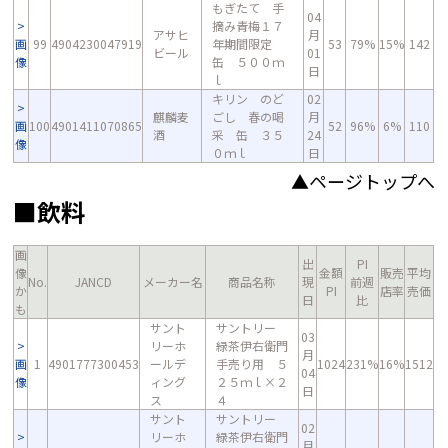
もぎたて 手
04
摘み青梅１７
アサヒ
月
画
99
4904230047919
年期間限定
53
79%
15%
142
ビール
01
像
缶 ５００ｍ
日
ｌ
キリン のど
02
麒麟麦
ごし 春の喝
月
画
100
4901411070865
52
96%
6%
110
酒
采 缶 ３５
24
像
０ｍｌ
日
▲ページトップへ
■飲料
画
出
PI
像
金額
販売
平均
No.
JANCD
メーカー名
商品名称
現
前週
か
PI
店率
売価
日
比
も
サント
サントリー
03
リーホ
緑茶伊右衛門
月
画
1
4901777300453
ールデ
手売り用 ５
1024
231%
16%
1512
04
像
ィング
２５ｍｌ×２
日
ス
４
サント
サントリー
02
リーホ
緑茶伊右衛門
月