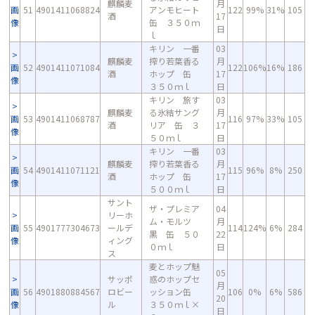
麒麟麦
月
画
51
4901411068824
アンモヒート
122
99%
31%
105
酒
17
像
缶 ３５０ｍ
日
ｌ
キリン 一番
03
麒麟麦
搾り若葉香る
月
画
52
4901411071084
122
106%
16%
186
酒
ホップ 缶
17
像
３５０ｍｌ
日
キリン 旅す
03
麒麟麦
る氷結サング
月
画
53
4901411068787
116
97%
33%
105
酒
リア 缶 ３
17
像
５０ｍｌ
日
キリン 一番
03
麒麟麦
搾り若葉香る
月
画
54
4901411071121
115
96%
8%
250
酒
ホップ 缶
17
像
５００ｍｌ
日
サント
ザ・プレミア
04
リーホ
ム・モルツ
月
画
55
4901777304673
ールデ
114
124%
6%
284
黒 缶 ５０
22
像
ィング
０ｍｌ
日
ス
麦とホップ魅
05
サッポ
惑のホップセ
月
画
56
4901880884567
ロビー
ッション缶
106
0%
6%
586
20
像
ル
３５０ｍｌ×
日