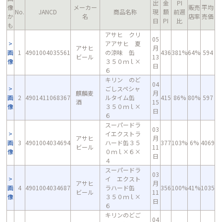
出
金
PI
像
メーカー
販売
平均
No.
JANCD
商品名称
現
額
前週
か
名
店率
売価
日
PI
比
も
アサヒ クリ
05
アアサヒ 夏
アサヒ
月
画
1
4901004035561
の涼味 缶
436
381%
64%
594
ビール
13
像
３５０ｍｌ×
日
６
キリン のど
04
ごしスペシャ
麒麟麦
月
画
2
4901411068367
ルタイム缶
415
86%
80%
597
酒
15
像
３５０ｍｌ×
日
６
スーパードラ
03
イエクストラ
アサヒ
月
画
3
4901004034694
ハード缶３５
377
103%
6%
4069
ビール
11
像
０ｍｌ×６×
日
４
スーパードラ
03
イ エクスト
アサヒ
月
画
4
4901004034687
ラハード缶
356
100%
41%
1035
ビール
11
像
３５０ｍｌ×
日
６
キリンのどご
04