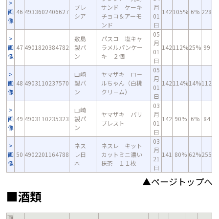
プレ
サンド ケーキ
月
画
46
4933602406627
142
105%
6%
228
シア
チョコ＆アーモ
01
像
ンド
日
05
敷島
パスコ 塩キャ
月
画
47
4901820384782
製パ
ラメルパンケー
142
112%
25%
99
01
像
ン
キ ２個
日
05
山崎
ヤマザキ ロ－
月
画
48
4903110237570
製パ
ルちゃん（白桃
142
114%
14%
112
01
像
ン
クリ－ム）
日
03
山崎
ヤマザキ パリ
月
画
49
4903110235323
製パ
142
90%
6%
84
ブレスト
01
像
ン
日
03
ネス
ネスレ キット
月
画
50
4902201164788
レ日
カットミニ濃い
141
80%
62%
255
21
像
本
抹茶 １１枚
日
▲ページトップへ
■酒類
画