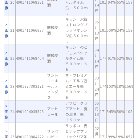
画
20
4901411068381
ャルタイム
181
94%
65%
157
酒
14
像
缶 ５００ｍ
日
ｌ
キリン 氷結
05
ストロングブ
麒麟麦
月
画
21
4901411066837
ラッドオレン
181
500%
24%
153
酒
13
像
ジ缶５００ｍ
日
ｌ
キリン のど
04
ごしスペシャ
麒麟麦
月
画
22
4901411068404
ルタイム缶
177
91%
52%
868
酒
14
像
５００ｍｌ×
日
６
サント
ザ・プレミア
03
リーホ
ム・モルツ香
月
画
23
4901777303171
ールデ
るエール缶
174
103%
18%
1569
24
像
ィング
５００ｍｌ×
日
ス
６
アサヒ クリ
05
アサヒ
アアサヒ 夏
月
画
24
4901004035523
171
545%
56%
108
ビール
の涼味 缶
13
像
３５０ｍｌ
日
サッポロ 麦
02
サッポ
とホッププラ
月
画
25
4901880884222
ロビー
チナクリア缶
171
99%
9%
852