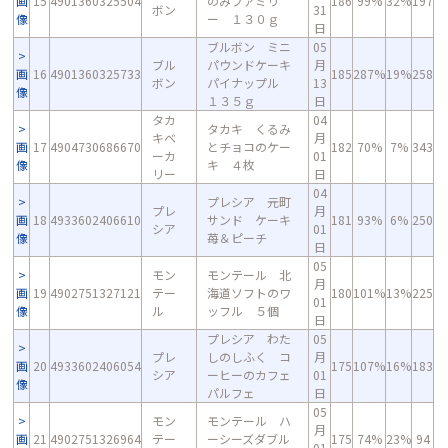
画
15
4901360325504
のみファミリ
186
99%
32%
197
ボン
31
像
ー １３０ｇ
日
ブルボン ミニ
05
ブル
パウンドケーキ
月
画
16
4901360325733
185
287%
19%
258
ボン
パイナップル
13
像
１３５ｇ
日
タカ
04
タカキ くるみ
キベ
月
画
17
4904730686670
とチョコのケー
182
70%
7%
343
ーカ
01
像
キ ４枚
リー
日
04
プレシア 元町
プレ
月
画
18
4933602406610
サンド ケーキ
181
93%
6%
250
シア
01
像
苺＆ピーチ
日
05
モン
モンテール 北
月
画
19
4902751327121
テー
海道ソフトのワ
180
101%
13%
225
01
像
ル
ッフル ５個
日
プレシア わた
05
プレ
しのしふく コ
月
画
20
4933602406054
175
107%
16%
183
シア
ーヒーのカフェ
01
像
パルフェ
日
05
モン
モンテール ハ
月
画
21
4902751326964
テー
ーシーズダブル
175
74%
23%
94
01