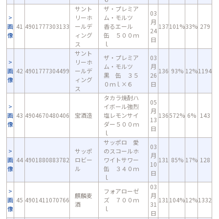
サント
ザ・プレミア
03
リーホ
ム・モルツ
月
画
41
4901777303133
ールデ
香るエール
137
101%
33%
279
24
像
ィング
缶 ５００ｍ
日
ス
ｌ
サント
ザ・プレミア
03
リーホ
ム・モルツ
月
画
42
4901777304499
ールデ
136
93%
12%
1194
黒 缶 ３５
26
像
ィング
０ｍｌ×６
日
ス
タカラ焼酎ハ
05
イボール強烈
月
画
43
4904670480406
宝酒造
塩レモンサイ
136
572%
6%
143
13
像
ダー５００ｍ
日
ｌ
サッポロ 愛
03
サッポ
のスコールホ
月
画
44
4901880883782
ロビー
ワイトサワー
131
85%
17%
128
10
像
ル
缶 ３４０ｍ
日
ｌ
03
フォアローゼ
麒麟麦
月
画
45
4901411070766
ズ ７００ｍ
131
104%
12%
1332
酒
31
像
ｌ
日