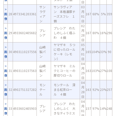
日
サン
サンラヴィア
03
ラヴ
ン 本格濃厚チ
月
画
28
4973341203361
167
68%
5%
359
ィア
ーズスフレ １
01
像
ン
個
日
02
プレシア わた
プレ
月
画
29
4933602405682
しのしふく極ふ
167
80%
16%
296
シア
28
像
わ ４個
日
ヤマザキ ５つ
05
山崎
に切ったロ－ル
月
画
30
4903110237556
製パ
165
104%
33%
90
ケ－キ（レモ
01
像
ン
ン）
日
04
山崎
ヤマザキ ミル
月
画
31
4903110237563
製パ
クとコ－ヒ－の
163
103%
27%
108
29
像
ン
厚切りロ－ル
日
04
モン
モンテール 深
月
画
32
4902751327282
テー
まる紅茶ロー
163
92%
23%
257
28
像
ル
ル ４個
日
04
プレシア わた
プレ
月
画
33
4933602405903
しのしふく 大
157
97%
14%
248
シア
01
像
きなティラミス
日