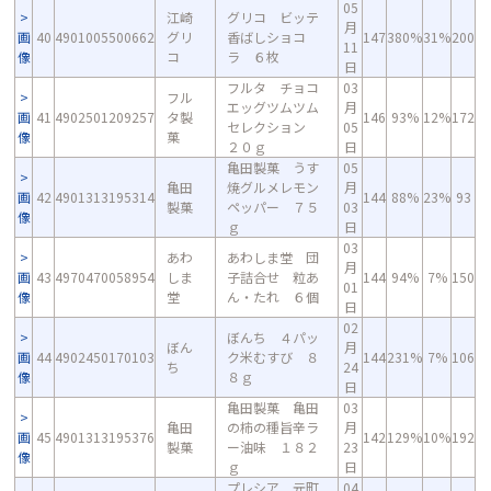
05
江崎
グリコ ビッテ
月
画
40
4901005500662
グリ
香ばしショコ
147
380%
31%
200
11
像
コ
ラ ６枚
日
フルタ チョコ
03
フル
エッグツムツム
月
画
41
4902501209257
タ製
146
93%
12%
172
セレクション
05
像
菓
２０ｇ
日
亀田製菓 うす
05
亀田
焼グルメレモン
月
画
42
4901313195314
144
88%
23%
93
製菓
ペッパー ７５
03
像
ｇ
日
03
あわ
あわしま堂 団
月
画
43
4970470058954
しま
子詰合せ 粒あ
144
94%
7%
150
01
像
堂
ん・たれ ６個
日
02
ぼんち ４パッ
ぼん
月
画
44
4902450170103
ク米むすび ８
144
231%
7%
106
ち
24
像
８ｇ
日
亀田製菓 亀田
03
亀田
の柿の種旨辛ラ
月
画
45
4901313195376
142
129%
10%
192
製菓
ー油味 １８２
23
像
ｇ
日
プレシア 元町
04