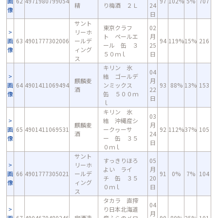
画
62
4971980799054
97
102%
5%
707
精
り梅酒 ２Ｌ
24
像
日
サント
東京クラフ
02
リーホ
ト ペールエ
月
画
63
4901777302006
ールデ
94
119%
15%
216
ール 缶 ３
25
像
ィング
５０ｍｌ
日
ス
キリン 氷
04
結 ゴールデ
麒麟麦
月
画
64
4901411069494
ンミックス
93
88%
13%
153
酒
22
像
缶 ５００ｍ
日
ｌ
キリン 氷
03
結 沖縄産シ
麒麟麦
月
画
65
4901411069531
ークヮーサ
92
112%
37%
105
酒
24
像
ー 缶 ３５
日
０ｍｌ
サント
すっきりほろ
05
リーホ
よい ライ
月
画
66
4901777305021
ールデ
91
0%
7%
104
チ 缶 ３５
20
像
ィング
０ｍｌ
日
ス
タカラ 直搾
04
り日本北海道
月
画
67
4904670480246
宝酒造
産ふらのメロ
90
80%
25%
101