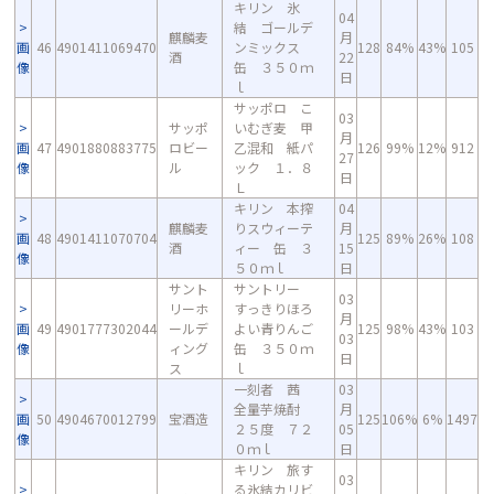
キリン 氷
04
結 ゴールデ
麒麟麦
月
画
46
4901411069470
ンミックス
128
84%
43%
105
酒
22
像
缶 ３５０ｍ
日
ｌ
サッポロ こ
03
サッポ
いむぎ麦 甲
月
画
47
4901880883775
ロビー
乙混和 紙パ
126
99%
12%
912
27
像
ル
ック １．８
日
Ｌ
キリン 本搾
04
麒麟麦
りスウィーテ
月
画
48
4901411070704
125
89%
26%
108
酒
ィー 缶 ３
15
像
５０ｍｌ
日
サント
サントリー
03
リーホ
すっきりほろ
月
画
49
4901777302044
ールデ
よい青りんご
125
98%
43%
103
03
像
ィング
缶 ３５０ｍ
日
ス
ｌ
一刻者 茜
03
全量芋焼酎
月
画
50
4904670012799
宝酒造
125
106%
6%
1497
２５度 ７２
05
像
０ｍｌ
日
キリン 旅す
03
る氷結カリビ