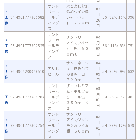
サント
氷と楽しむ無
02
リーホ
添加ワイン濃
月
画
94
4901777300682
ールデ
い赤 ペッ
56
92%
10%
396
26
像
ィング
ト ７２０ｍ
日
ス
ｌ
サント
サントリー
04
リーホ
アイスウオツ
月
画
95
4901777302525
ールデ
56
111%
8%
751
カ 瓶 ５０
02
像
ィング
０ｍｌ
日
ス
サントネージ
04
アサヒ
ュ 摘みたて
月
画
96
4904230048510
54
90%
9%
632
ビール
の贅沢 白
09
像
７２０ｍｌ
日
サント
ザ・プレミア
05
リーホ
ム・モルツ香
月
画
97
4901777306202
ールデ
るエール缶
54
108%
7%
401
01
像
ィング
３５０ｍｌ×
日
ス
２
サント
サントリー
04
リーホ
アイスジンレ
月
画
98
4901777302754
ールデ
モン＆ライム
54
89%
12%
679
01
像
ィング
瓶 ５００ｍ
日
ス
ｌ