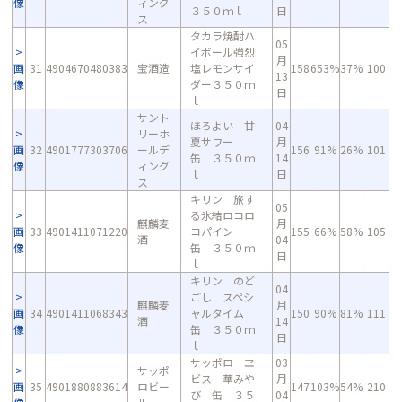
像
ィング
３５０ｍｌ
日
ス
タカラ焼酎ハ
05
イボール強烈
月
画
31
4904670480383
宝酒造
塩レモンサイ
158
653%
37%
100
13
像
ダー３５０ｍ
日
ｌ
サント
ほろよい 甘
04
リーホ
夏サワー
月
画
32
4901777303706
ールデ
156
91%
26%
101
缶 ３５０ｍ
14
像
ィング
ｌ
日
ス
キリン 旅す
05
る氷結ロコロ
麒麟麦
月
画
33
4901411071220
コパイン
155
66%
58%
105
酒
04
像
缶 ３５０ｍ
日
ｌ
キリン のど
04
ごし スペシ
麒麟麦
月
画
34
4901411068343
ャルタイム
150
90%
81%
111
酒
14
像
缶 ３５０ｍ
日
ｌ
サッポロ ヱ
03
サッポ
ビス 華みや
月
画
35
4901880883614
ロビー
147
103%
54%
210
び 缶 ３５
04