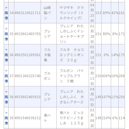
04
山崎
ヤマザキ クラ
月
画
34
4903110021711
製パ
ウンリング（ミ
153
89%
42%
101
25
像
ン
ルクホイップ）
日
プレシア わた
02
プレ
しのしふくＦシ
月
画
35
4933602405705
151
88%
8%
172
シア
ョートケーキプ
28
像
リン
日
05
フル
フルタ チョコ
月
画
36
4902501209301
タ製
エッグミニオン
151
0%
14%
175
18
像
菓
ズ ２０ｇ
日
05
ブルボン パイ
ブル
月
画
37
4901360325740
ナップルブラ
150
436%
16%
208
ボン
13
像
ン ５個
日
04
プレシア わた
プレ
月
画
38
4933602405910
しのしふく 大
149
107%
11%
250
シア
01
像
きなレアチーズ
日
03
東ハト どっさ
東ハ
月
画
39
4901940038152
りＰビーノうま
149
210%
6%
114
ト
08
像
しお １２５ｇ
日