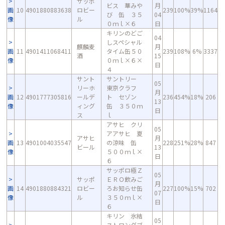
サッポ
ビス 華みや
月
画
10
4901880883638
ロビー
239
100%
39%
1164
び 缶 ３５
04
像
ル
０ｍｌ×６
日
キリンのどご
04
しスペシャル
麒麟麦
月
画
11
4901411068411
タイム缶５０
239
108%
6%
3337
酒
15
像
０ｍｌ×６×
日
４
サント
サントリー
05
リーホ
東京クラフ
月
画
12
4901777305816
ールデ
ト セゾン
236
454%
18%
206
13
像
ィング
缶 ３５０ｍ
日
ス
ｌ
アサヒ クリ
05
アアサヒ 夏
アサヒ
月
画
13
4901004035547
の涼味 缶
228
251%
28%
847
ビール
13
像
５００ｍｌ×
日
６
サッポロ極Ｚ
05
サッポ
ＥＲＯ飲みご
月
画
14
4901880884321
ロビー
ろお知らせ缶
227
100%
15%
702
07
像
ル
３５０ｍｌ×
日
６
キリン 氷結
05
ストロングブ