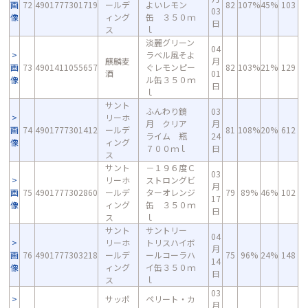
画
72
4901777301719
ールデ
よいレモン
82
107%
45%
103
03
像
ィング
缶 ３５０ｍ
日
ス
ｌ
淡麗グリーン
04
ラベル風そよ
麒麟麦
月
画
73
4901411055657
ぐレモンピー
82
103%
21%
129
酒
01
像
ル缶３５０ｍ
日
ｌ
サント
ふんわり鏡
03
リーホ
月 クリア
月
画
74
4901777301412
ールデ
81
108%
20%
612
ライム 瓶
24
像
ィング
７００ｍｌ
日
ス
サント
－１９６度Ｃ
03
リーホ
ストロングビ
月
画
75
4901777302860
ールデ
ターオレンジ
79
89%
46%
102
17
像
ィング
缶 ３５０ｍ
日
ス
ｌ
サント
サントリー
04
リーホ
トリスハイボ
月
画
76
4901777303218
ールデ
ールコーラハ
75
96%
24%
148
14
像
ィング
イ缶３５０ｍ
日
ス
ｌ
03
サッポ
ペリート・カ
月