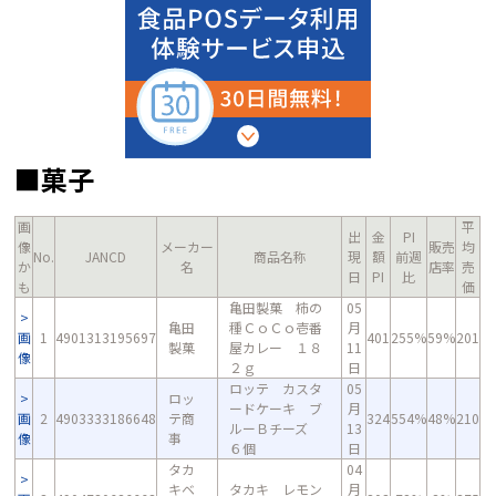
■菓子
画
平
出
金
PI
像
メーカー
販売
均
No.
JANCD
商品名称
現
額
前週
か
名
店率
売
日
PI
比
も
価
亀田製菓 柿の
05
亀田
種ＣｏＣｏ壱番
月
画
1
4901313195697
401
255%
59%
201
製菓
屋カレー １８
11
像
２ｇ
日
ロッテ カスタ
05
ロッ
ードケーキ ブ
月
画
2
4903333186648
テ商
324
554%
48%
210
ルーＢチーズ
13
像
事
６個
日
タカ
04
キベ
タカキ レモン
月