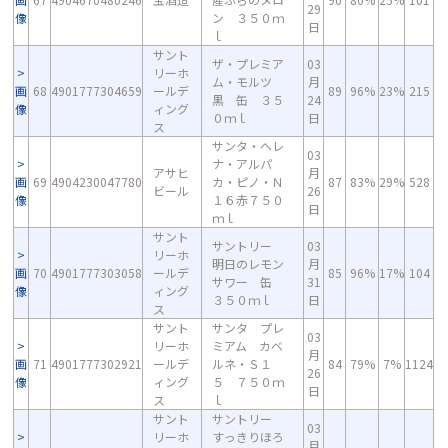
29
像
ン ３５０ｍ
日
ｌ
サント
ザ・プレミア
03
リーホ
ム・モルツ
月
画
68
4901777304659
ールデ
89
96%
23%
215
黒 缶 ３５
24
像
ィング
０ｍｌ
日
ス
サンタ・ヘレ
03
ナ・アルパ
アサヒ
月
画
69
4904230047780
カ・ピノ・Ｎ
87
83%
29%
528
ビール
26
像
１６赤７５０
日
ｍｌ
サント
サントリー
03
リーホ
明日のレモン
月
画
70
4901777303058
ールデ
85
96%
17%
104
サワー 缶
31
像
ィング
３５０ｍｌ
日
ス
サント
サンタ プレ
03
リーホ
ミアム カベ
月
画
71
4901777302921
ールデ
ルネ・Ｓ１
84
79%
7%
1124
26
像
ィング
５ ７５０ｍ
日
ス
ｌ
サント
サントリー
03
リーホ
すっきりほろ
月