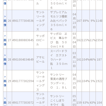
20
像
ル
５００ｍｌ×
日
６
サント
ザプレミアム
04
リーホ
モルツ３種飲
月
画
26
4901777304536
ールデ
み比べパック
167
89%
9%
1148
23
像
ィング
３５０ｍｌ×
日
ス
６
サッポロ ヱ
03
サッポ
ビス 華みや
月
画
27
4901880883645
ロビー
162
115%
11%
1554
び 缶 ５０
04
像
ル
０ｍｌ×６
日
スーパードラ
03
イ エクスト
アサヒ
月
画
28
4901004034649
ラハード
161
104%
46%
187
ビール
11
像
缶 ３５０ｍ
日
ｌ
サント
サントリー
04
リーホ
果実の酒用ブ
月
画
29
4901777302594
ールデ
161
104%
5%
1922
ランデーＶ．
15
像
ィング
Ｏ １．８Ｌ
日
ス
サント
サントリー
05
リーホ
こくしぼり
月
画
30
4901777303072
ールデ
159
63%
43%
104
キウイ 缶
05