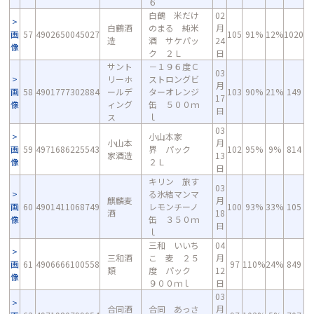
６
白鶴 米だけ
02
白鶴酒
のまる 純米
月
画
57
4902650045027
105
91%
12%
1020
造
酒 サケパッ
24
像
ク ２Ｌ
日
サント
－１９６度Ｃ
03
リーホ
ストロングビ
月
画
58
4901777302884
ールデ
ターオレンジ
103
90%
21%
149
17
像
ィング
缶 ５００ｍ
日
ス
ｌ
03
小山本家
小山本
月
画
59
4971686225543
界 パック
102
95%
9%
814
家酒造
13
像
２Ｌ
日
キリン 旅す
03
る氷結マンマ
麒麟麦
月
画
60
4901411068749
レモンチーノ
100
93%
33%
105
酒
18
像
缶 ３５０ｍ
日
ｌ
三和 いいち
04
三和酒
こ 麦 ２５
月
画
61
4906666100558
97
110%
24%
849
類
度 パック
12
像
９００ｍｌ
日
03
合同酒
合同 あっさ
月