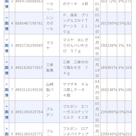
画
3
4904730686663
303
72%
8%
375
ーカ
のケーキ ４枚
01
像
リー
日
Ｐ．森永 プリ
05
シン
ングルズＮＹＴ
月
画
4
8886467108761
ガポ
301
590%
15%
181
ボーンＳ １１
14
像
ール
０ｇ
日
04
マスヤ おにぎ
マス
月
画
5
4902726290085
りせんべいわさ
290
238%
5%
94
ヤ
08
像
び ５７ｇ
日
03
三幸 三幸のの
三幸
月
画
6
4901626073057
り揚おかき ７
269
491%
6%
104
製菓
14
像
４ｇ
日
04
山崎
ヤマザキ チョ
月
画
7
4903110190530
製パ
コ蒸しケ－キ
260
148%
8%
106
29
像
ン
４個
日
05
ブルボン エリ
ブル
月
画
8
4901360325764
ーゼココナッツ
239
496%
15%
254
ボン
12
像
ミルク ４２本
日
05
ブルボン ロア
ブル
月
画
9
4901360325771
ンヌパイナップ
239
343%
20%
252