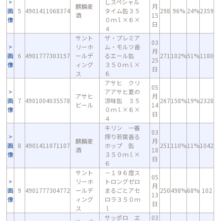
しスペシャル
麒麟麦
月
画
5
4901411068374
タイム缶３５
298
96%
24%
2359
酒
15
像
０ｍｌ×６×
日
４
サント
ザ・プレミア
03
リーホ
ム・モルツ香
月
画
6
4901777303157
ールデ
るエール缶
271
102%
51%
1180
25
像
ィング
３５０ｍｌ×
日
ス
６
アサヒ クリ
05
アアサヒ夏の
アサヒ
月
画
7
4901004035578
涼味缶 ３５
267
158%
19%
2328
ビール
14
像
０ｍｌ×６×
日
４
キリン 一番
03
搾り若葉香る
麒麟麦
月
画
8
4901411071107
ホップ 缶
251
110%
11%
1042
酒
18
像
３５０ｍｌ×
日
６
サント
－１９６度ス
05
リーホ
トロングゼロ
月
画
9
4901777304772
ールデ
まるごとアセ
250
498%
68%
102
13
像
ィング
ロラ３５０ｍ
日
ス
ｌ
サッポロ ヱ
03