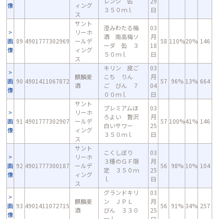
レンジ 缶
29
像
ィング
３５０ｍｌ
日
ス
サント
澄みわたる梅
03
リーホ
酒 南高梅ソ
月
画
89
4901777302969
ールデ
58
110%
20%
146
ーダ 缶 ３
18
像
ィング
５０ｍｌ
日
ス
キリン 皮ご
03
麒麟麦
こち りん
月
画
90
4901411067872
57
96%
13%
664
酒
ご びん ７
04
像
００ｍｌ
日
サント
プレミアムほ
03
リーホ
ろよい 贅沢
月
画
91
4901777302907
ールデ
57
100%
41%
146
白いサワー
25
像
ィング
３５０ｍｌ
日
ス
サント
こくしぼり
03
リーホ
３種のＧＦ限
月
画
92
4901777300187
ールデ
56
98%
10%
104
定 ３５０ｍ
25
像
ィング
ｌ
日
ス
グランドキリ
03
麒麟麦
ン ＪＰＬ
月
画
93
4901411072715
56
91%
34%
257
酒
びん ３３０
25
像
ｍｌ
日