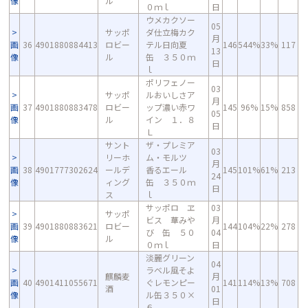
像
ル
０ｍｌ
日
ウメカクソー
05
サッポ
ダ仕立梅カク
月
画
36
4901880884413
ロビー
テル日向夏
146
544%
33%
117
13
像
ル
缶 ３５０ｍ
日
ｌ
ポリフェノー
03
サッポ
ルおいしさア
月
画
37
4901880883478
ロビー
ップ濃い赤ワ
145
96%
15%
858
05
像
ル
イン １．８
日
Ｌ
サント
ザ・プレミア
03
リーホ
ム・モルツ
月
画
38
4901777302624
ールデ
香るエール
145
101%
61%
213
24
像
ィング
缶 ３５０ｍ
日
ス
ｌ
サッポロ ヱ
03
サッポ
ビス 華みや
月
画
39
4901880883621
ロビー
144
104%
22%
278
び 缶 ５０
04
像
ル
０ｍｌ
日
淡麗グリーン
04
ラベル風そよ
麒麟麦
月
画
40
4901411055671
ぐレモンピー
141
114%
13%
708
酒
01
像
ル缶３５０×
日
６