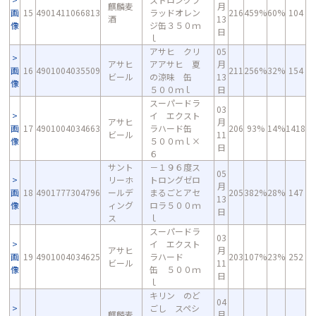
麒麟麦
月
画
15
4901411066813
ラッドオレン
216
459%
60%
104
酒
13
像
ジ缶３５０ｍ
日
ｌ
アサヒ クリ
05
アサヒ
アアサヒ 夏
月
画
16
4901004035509
211
256%
32%
154
ビール
の涼味 缶
13
像
５００ｍｌ
日
スーパードラ
03
イ エクスト
アサヒ
月
画
17
4901004034663
ラハード缶
206
93%
14%
1418
ビール
11
像
５００ｍｌ×
日
６
サント
－１９６度ス
05
リーホ
トロングゼロ
月
画
18
4901777304796
ールデ
まるごとアセ
205
382%
28%
147
13
像
ィング
ロラ５００ｍ
日
ス
ｌ
スーパードラ
03
イ エクスト
アサヒ
月
画
19
4901004034625
ラハード
203
107%
23%
252
ビール
11
像
缶 ５００ｍ
日
ｌ
キリン のど
04
ごし スペシ
麒麟麦
月