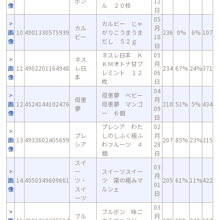
ボン
12
像
ル ２０枚
日
05
カルビー じゃ
カル
月
画
10
4901330575939
がりこうまうま
236
0%
6%
107
ビー
18
像
だし ５２ｇ
日
ネスレ日本 Ｋ
05
ネス
ＫＭオトナ甘プ
月
画
11
4902201164948
レ日
234
67%
24%
371
レミント １２
06
像
本
枚
日
04
母恵夢 ベビー
母恵
月
画
12
4524144102476
母恵夢 マンゴ
210
51%
5%
434
夢
09
像
ー ６個
日
プレシア わた
02
プレ
しのしふく極ふ
月
画
13
4933602405699
207
85%
23%
315
シア
わフルーツ ４
28
像
個
日
スイ
03
ー
スイーツスイー
月
画
14
4950349609661
ツ・
ツ 窯の極みマ
205
61%
11%
422
01
像
スイ
ルシェ
日
ーツ
03
ブルボン 味ご
ブル
月