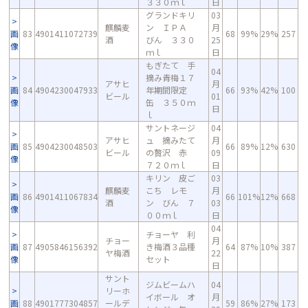
３３０ｍｌ
日
グランドキリ
03
麒麟麦
ン ＩＰＡ
月
画
83
4901411072739
68
99%
29%
257
酒
びん ３３０
25
像
ｍｌ
日
もぎたて 手
04
摘み青梅１７
アサヒ
月
画
84
4904230047933
年期間限定
66
93%
42%
100
ビール
01
像
缶 ３５０ｍ
日
ｌ
サントネージ
04
アサヒ
ュ 摘みたて
月
画
85
4904230048503
66
89%
12%
630
ビール
の贅沢 赤
09
像
７２０ｍｌ
日
キリン 皮ご
03
麒麟麦
こち レモ
月
画
86
4901411067834
66
101%
12%
668
酒
ン びん ７
03
像
００ｍｌ
日
04
チョーヤ 利
チョー
月
画
87
4905846156392
き梅酒３品種
64
87%
10%
387
ヤ梅酒
22
像
セット
日
サント
ジムビームハ
04
リーホ
イボール オ
月
画
88
4901777304857
ールデ
59
86%
27%
173