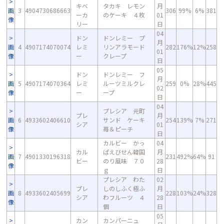
キベ
タカキ レモン
月
画
3
4904730686663
306
99%
6%
381
ーカ
のケーキ ４枚
01
像
リー
日
04
ドン
ドンレミー プ
月
画
4
4907174070074
レミ
リンアラモード
282
176%
12%
258
01
像
ー
クレープ
日
05
ドン
ドンレミー フ
月
画
5
4907174070364
レミ
ルーツミルクレ
259
0%
28%
445
02
像
ー
ープ
日
04
プレシア 元町
プレ
月
画
6
4933602406610
サンド ケーキ
254
139%
7%
271
シア
01
像
苺＆ピーチ
日
カルビー かっ
04
カル
ぱえびせん韓国
月
画
7
4901330196318
231
492%
64%
91
ビー
のり風味 ７０
28
像
ｇ
日
プレシア わた
02
プレ
しのしふく極ふ
月
画
8
4933602405699
228
103%
24%
328
シア
わフルーツ ４
28
像
個
日
05
カン
カンパーニュ