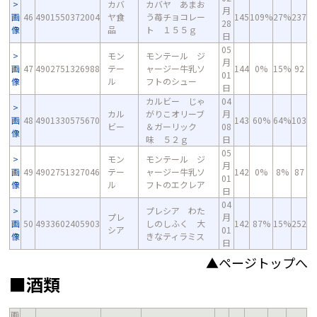
カバ
カバヤ あまお
月
画
46
4901550372004
ヤ食
う苺チョコレー
145
109%
27%
237
28
像
品
ト １５５ｇ
日
05
モン
モンテール ジ
月
画
47
4902751326988
テー
ャージー牛乳ソ
144
0%
15%
92
01
像
ル
フトのシュー
日
カルビー じゃ
04
カル
がりこオリーブ
月
画
48
4901330575670
143
60%
64%
103
ビー
＆ガーリック
08
像
味 ５２ｇ
日
05
モン
モンテール ジ
月
画
49
4902751327046
テー
ャージー牛乳ソ
142
0%
8%
87
01
像
ル
フトのエクレア
日
04
プレシア わた
プレ
月
画
50
4933602405903
しのしふく 大
142
87%
15%
252
シア
01
像
きなティラミス
日
▲ページトップへ
■酒類
画