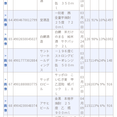
酒
18
像
缶 ３５０ｍ
日
ｌ
一刻者 茜
03
全量芋焼酎
月
画
64
4904670012799
宝酒造
121
91%
10%
1497
２５度 ７２
05
像
０ｍｌ
日
白鶴 米だけ
02
白鶴酒
のまる 純米
月
画
65
4902650045027
120
98%
13%
1002
造
酒 サケパッ
24
像
ク ２Ｌ
日
サント
－１９６度Ｃ
03
リーホ
ストロングビ
月
画
66
4901777302884
ールデ
ターオレンジ
117
114%
24%
148
17
像
ィング
缶 ５００ｍ
日
ス
ｌ
サッポロ こ
03
サッポ
いむぎ麦 甲
月
画
67
4901880883775
ロビー
乙混和 紙パ
116
103%
9%
916
27
像
ル
ック １．８
日
Ｌ
金黒 本格芋
04
アサヒ
焼酎 ２５
月
画
68
4904230048374
115
113%
6%
916
ビール
度 乙 瓶
09
像
９００ｍｌ
日