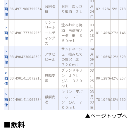
03
合同酒
合同 あっさ
月
画
96
4971980799054
82
92%
5%
718
精
り梅酒 ２Ｌ
24
像
日
サント
澄みわたる梅
03
リーホ
酒 南高梅ソ
月
画
97
4901777302969
ールデ
81
140%
27%
146
ーダ 缶 ３
18
像
ィング
５０ｍｌ
日
ス
サントネージ
04
アサヒ
ュ 摘みたて
月
画
98
4904230048503
81
106%
12%
629
ビール
の贅沢 赤
09
像
７２０ｍｌ
日
グランドキリ
03
麒麟麦
ン ＪＰＬ
月
画
99
4901411072715
80
128%
42%
257
酒
びん ３３０
25
像
ｍｌ
日
キリン 皮ご
03
麒麟麦
こち レモ
月
画
100
4901411067834
78
104%
18%
660
酒
ン びん ７
03
像
００ｍｌ
日
▲ページトップへ
■飲料