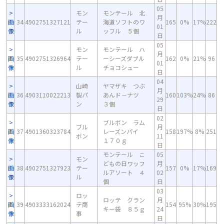
05
モン
モンテール 北
月
画
34
4902751327121
テー
海道ソフトのワ
165
0%
17%
222
01
像
ル
ッフル ５個
日
05
モン
モンテール ハ
月
画
35
4902751326964
テー
ーシーズダブル
162
0%
21%
96
01
像
ル
チョコシュー
日
04
山崎
ヤマザキ つぶ
月
画
36
4903110022213
製パ
あんド－ナツ
160
103%
24%
86
29
像
ン
３個
日
02
ブルボン ラム
ブル
月
画
37
4901360323784
レーズンパイ
158
197%
8%
251
ボン
11
像
１７０ｇ
日
モンテール こ
05
モン
どもの日ワッフ
月
画
38
4902751327923
テー
157
0%
17%
169
ルアソート ４
02
像
ル
個
日
03
ロッ
ロッテ クラン
月
画
39
4903333162024
テ商
154
95%
30%
195
キー袋 ８５ｇ
24
像
事
日