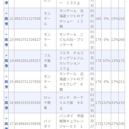
像
ー １３０ｇ
日
モンテール 北
05
モン
海道ソフトのプ
月
画
22
4902751327008
テー
180
0%
19%
210
チシュー １２
01
像
ル
個
日
05
モン
モンテール こ
月
画
23
4902751326827
テー
どもの日・プリ
179
0%
12%
266
02
像
ル
ンケーキ
日
フルタ チョコ
03
フル
エッグツムツム
月
画
24
4902501209257
タ製
178
93%
23%
175
セレクション
05
像
菓
２０ｇ
日
モンテール 北
05
モン
海道ソフトのプ
月
画
25
4902751327060
テー
176
0%
17%
211
チエクレア ６
01
像
ル
個
日
03
ロッ
ロッテ ガーナ
月
画
26
4903333195350
テ商
ミルク袋 ９６
175
102%
33%
193
24
像
事
ｇ
日
バンダイ 宇宙
04
バン
戦隊キュウレン
月
画
27
4549660159056
173
172%
27%
345
ダイ
ジャー０３ １
27
像