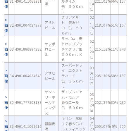
画
31
4901411068381
ルタイム
221
101%
66%
157
酒
14
像
缶 ５００ｍ
日
ｌ
クリアアサ
02
アサヒ
ヒ 贅沢ゼ
月
画
32
4901004034373
218
107%
51%
157
ビール
ロ 缶 ５０
16
像
０ｍｌ
日
サッポロ 麦
02
サッポ
とホッププラ
月
画
33
4901880884222
ロビー
チナクリア缶
215
113%
11%
849
20
像
ル
５００ｍｌ×
日
６
スーパードラ
03
イ エクスト
アサヒ
月
画
34
4901004034649
ラハード
205
130%
58%
187
ビール
11
像
缶 ３５０ｍ
日
ｌ
サント
ザ・プレミア
03
リーホ
ム・モルツ
月
画
35
4901777303133
ールデ
香るエール
202
137%
35%
280
24
像
ィング
缶 ５００ｍ
日
ス
ｌ
キリン 氷結
04
麒麟麦
１７春６缶バ
月
画
36
4901411069616
200
107%
9%
600
酒
ラエティパック
23