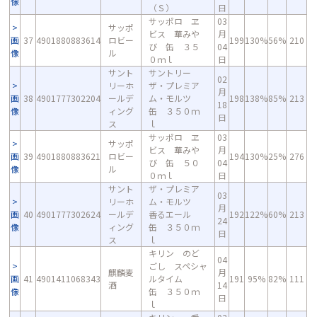
像
（Ｓ）
日
サッポロ ヱ
03
サッポ
ビス 華みや
月
画
37
4901880883614
ロビー
199
130%
56%
210
び 缶 ３５
04
像
ル
０ｍｌ
日
サント
サントリー
02
リーホ
ザ・プレミア
月
画
38
4901777302204
ールデ
ム・モルツ
198
138%
85%
213
18
像
ィング
缶 ３５０ｍ
日
ス
ｌ
サッポロ ヱ
03
サッポ
ビス 華みや
月
画
39
4901880883621
ロビー
194
130%
25%
276
び 缶 ５０
04
像
ル
０ｍｌ
日
サント
ザ・プレミア
03
リーホ
ム・モルツ
月
画
40
4901777302624
ールデ
香るエール
192
122%
60%
213
24
像
ィング
缶 ３５０ｍ
日
ス
ｌ
キリン のど
04
ごし スペシャ
麒麟麦
月
画
41
4901411068343
ルタイム
191
95%
82%
111
酒
14
像
缶 ３５０ｍ
日
ｌ