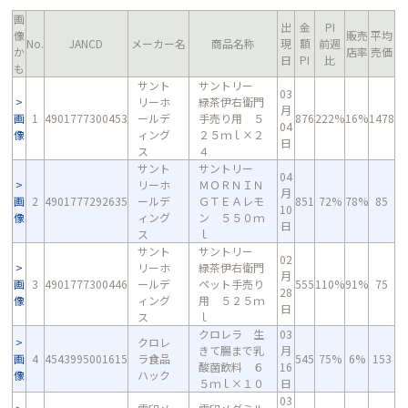
画
出
金
PI
像
販売
平均
No.
JANCD
メーカー名
商品名称
現
額
前週
か
店率
売価
日
PI
比
も
サント
サントリー
03
リーホ
緑茶伊右衛門
月
画
1
4901777300453
ールデ
手売り用 ５
876
222%
16%
1478
04
像
ィング
２５ｍｌ×２
日
ス
４
サント
サントリー
04
リーホ
ＭＯＲＮＩＮ
月
画
2
4901777292635
ールデ
ＧＴＥＡレモ
851
72%
78%
85
10
像
ィング
ン ５５０ｍ
日
ス
ｌ
サント
サントリー
02
リーホ
緑茶伊右衛門
月
画
3
4901777300446
ールデ
ペット手売り
555
110%
91%
75
28
像
ィング
用 ５２５ｍ
日
ス
ｌ
クロレラ 生
03
クロレ
きて腸まで乳
月
画
4
4543995001615
ラ食品
545
75%
6%
153
酸菌飲料 ６
16
像
ハック
５ｍｌ×１０
日
03