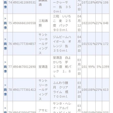
画
74
4901411069531
ークヮーサ
107
118%
45%
106
酒
24
像
ー 缶 ３５
日
０ｍｌ
三和 いいち
04
三和酒
こ 麦 ２５
月
画
75
4906666100558
102
103%
21%
848
類
度 パック
12
像
９００ｍｌ
日
サント
ジムビームハ
04
リーホ
イボール オ
月
画
76
4901777304857
ールデ
101
531%
25%
172
レンジ 缶
29
像
ィング
３５０ｍｌ
日
ス
宝酒造 白よ
03
かいち 芋
月
画
77
4904670012690
宝酒造
２５度 紙パ
101
99%
5%
1399
11
像
ック １．８
日
Ｌ
サント
ふんわり鏡
03
リーホ
月 クリア
月
画
78
4901777301412
ールデ
100
108%
25%
613
ライム 瓶
24
像
ィング
７００ｍｌ
日
ス
サンタ・ヘレ
03
ナ・アルパ
アサヒ
月
画
79
4904230047780
カ・ピノ・Ｎ
100
104%
28%
533