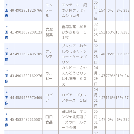
05
モン
モンテール 銀
月
画
40
4902751326766
テー
の延棒プレミア
154
0%
8%
399
01
像
ル
ムショコラ
日
02
岩塚製菓 桜え
岩塚
月
画
41
4901037208123
びかきもち １
151
163%
15%
186
製菓
25
像
１枚
日
プレシア わた
02
プレ
しのしふくＦシ
月
画
42
4933602405705
148
95%
8%
166
シア
ョートケーキプ
28
像
リン
日
カルビー さや
04
カル
えんどうピリッ
月
画
43
4901330162276
147
779%
31%
94
ビー
と七味味 ６０
29
像
ｇ
日
04
ロピ
ロピア プチレ
月
画
44
4589988970469
147
116%
18%
97
ア
アチーズ １個
01
像
日
田口食品 オラ
05
田口
ンジェ北海道チ
月
画
45
4582496615587
147
0%
6%
296
食品
ーズのロールケ
01
像
ーキ６個
日
02