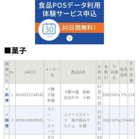
■菓子
画
平
出
金
PI
像
メーカー
販売
均
No.
JANCD
商品名称
現
額
前週
か
名
店率
売
日
PI
比
も
価
03
十勝
十勝大福 柏餅
月
画
1
4904919744542
大福
896
250%
7%
234
詰合わせ ４個
02
像
本舗
日
スイ
03
ー
スイーツスイー
月
画
2
4950349609661
ツ・
ツ 窯の極みマ
386
130%
15%
463
01
像
スイ
ルシェ ６個
日
ーツ
タカ
04