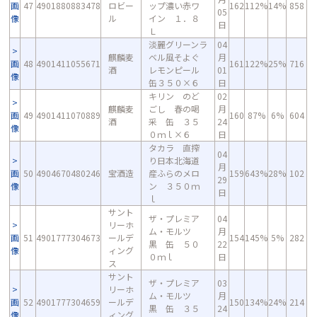
画
47
4901880883478
ロビー
ップ濃い赤ワ
162
112%
14%
858
05
像
ル
イン １．８
日
Ｌ
淡麗グリーンラ
04
麒麟麦
ベル風そよぐ
月
画
48
4901411055671
161
122%
25%
716
酒
レモンピール
01
像
缶３５０×６
日
キリン のど
02
麒麟麦
ごし 春の喝
月
画
49
4901411070889
160
87%
6%
604
酒
采 缶 ３５
24
像
０ｍｌ×６
日
タカラ 直搾
04
り日本北海道
月
画
50
4904670480246
宝酒造
産ふらのメロ
159
643%
28%
102
29
像
ン ３５０ｍ
日
ｌ
サント
ザ・プレミア
04
リーホ
ム・モルツ
月
画
51
4901777304673
ールデ
154
145%
5%
282
黒 缶 ５０
22
像
ィング
０ｍｌ
日
ス
サント
ザ・プレミア
03
リーホ
ム・モルツ
月
画
52
4901777304659
ールデ
150
134%
24%
214
黒 缶 ３５
24
像
ィング