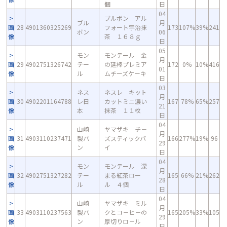
個
日
04
ブルボン アル
ブル
月
画
28
4901360325269
フォート宇治抹
173
107%
39%
241
ボン
06
像
茶 １６８ｇ
日
05
モン
モンテール 金
月
画
29
4902751326742
テー
の延棒プレミア
172
0%
10%
416
01
像
ル
ムチーズケーキ
日
03
ネス
ネスレ キット
月
画
30
4902201164788
レ日
カットミニ濃い
167
78%
65%
257
21
像
本
抹茶 １１枚
日
04
山崎
ヤマザキ チ－
月
画
31
4903110237471
製パ
ズスティックパ
166
277%
19%
96
29
像
ン
イ
日
04
モン
モンテール 深
月
画
32
4902751327282
テー
まる紅茶ロー
165
66%
21%
262
28
像
ル
ル ４個
日
04
山崎
ヤマザキ ミル
月
画
33
4903110237563
製パ
クとコ－ヒ－の
165
205%
33%
105
29
像
ン
厚切りロ－ル
日