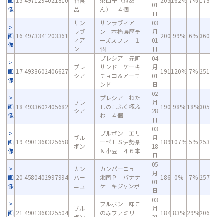
画
15
4971294021810
香食
茶団子（粒あ
205
162%
7%
173
01
像
品
ん） ４個
日
サン
サンラヴィア
03
ラヴ
ン 本格濃厚チ
月
画
16
4973341203361
200
99%
6%
360
ィア
ーズスフレ １
01
像
ン
個
日
プレシア 元町
04
プレ
サンド ケーキ
月
画
17
4933602406627
191
120%
7%
251
シア
チョコ＆アーモ
01
像
ンド
日
02
プレシア わた
プレ
月
画
18
4933602405682
しのしふく極ふ
190
98%
18%
305
シア
28
像
わ ４個
日
03
ブルボン エリ
ブル
月
画
19
4901360325658
ーゼＦＳ伊勢茶
189
107%
5%
253
ボン
18
像
＆小豆 ４６本
日
05
カン
カンパーニュ
月
画
20
4580402997994
パー
湘南Ｐ バナナ
186
0%
7%
257
01
像
ニュ
ケーキジャンボ
日
03
ブルボン 味ご
ブル
月
画
21
4901360325504
のみファミリ
184
83%
29%
206
ボン
31