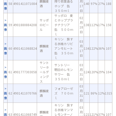
麒麟麦
搾り若葉香る
月
画
58
4901411071084
140
97%
27%
188
酒
ホップ 缶
17
像
３５０ｍｌ
日
サッポロ 麦
02
サッポ
とホッププラ
月
画
59
4901880884208
ロビー
チナクリア
138
112%
17%
158
18
像
ル
缶 ５００ｍ
日
ｌ
キリン 旅す
03
る氷結カリビ
麒麟麦
月
画
60
4901411068824
アンモヒート
134
122%
36%
107
酒
17
像
缶 ３５０ｍ
日
ｌ
サント
サントリー
03
リーホ
明日のレモン
月
画
61
4901777303058
ールデ
124
120%
29%
104
サワー 缶
31
像
ィング
３５０ｍｌ
日
ス
03
フォアローゼ
麒麟麦
月
画
62
4901411070766
ズ ７００ｍ
121
86%
12%
1315
酒
31
像
ｌ
日
キリン 旅す
03
る氷結マンマ
麒麟麦
月
画
63
4901411068749
レモンチーノ
121
121%
37%
107