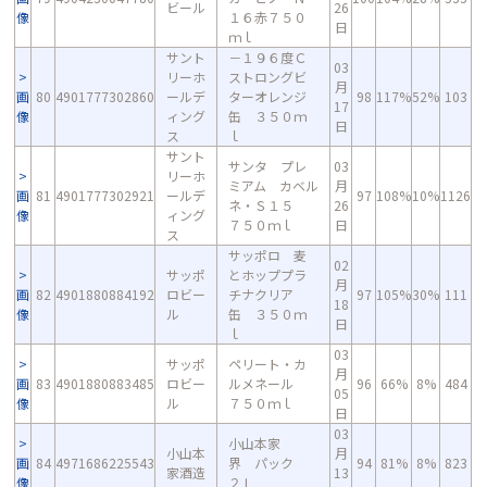
ビール
26
像
１６赤７５０
日
ｍｌ
サント
－１９６度Ｃ
03
リーホ
ストロングビ
月
画
80
4901777302860
ールデ
ターオレンジ
98
117%
52%
103
17
像
ィング
缶 ３５０ｍ
日
ス
ｌ
サント
サンタ プレ
03
リーホ
ミアム カベル
月
画
81
4901777302921
ールデ
97
108%
10%
1126
ネ・Ｓ１５
26
像
ィング
７５０ｍｌ
日
ス
サッポロ 麦
02
サッポ
とホッププラ
月
画
82
4901880884192
ロビー
チナクリア
97
105%
30%
111
18
像
ル
缶 ３５０ｍ
日
ｌ
03
サッポ
ペリート・カ
月
画
83
4901880883485
ロビー
ルメネール
96
66%
8%
484
05
像
ル
７５０ｍｌ
日
03
小山本家
小山本
月
画
84
4971686225543
界 パック
94
81%
8%
823
家酒造
13
像
２Ｌ