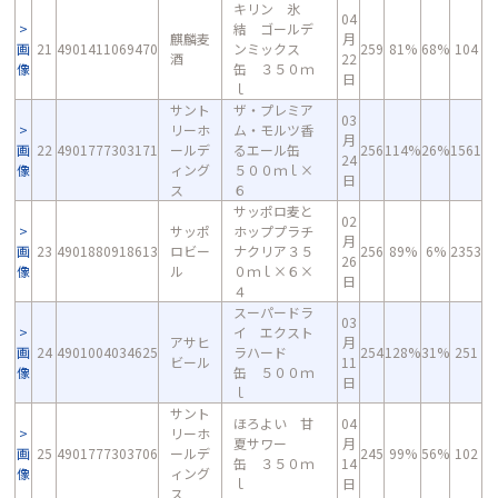
キリン 氷
04
結 ゴールデ
麒麟麦
月
画
21
4901411069470
ンミックス
259
81%
68%
104
酒
22
像
缶 ３５０ｍ
日
ｌ
サント
ザ・プレミア
03
リーホ
ム・モルツ香
月
画
22
4901777303171
ールデ
るエール缶
256
114%
26%
1561
24
像
ィング
５００ｍｌ×
日
ス
６
サッポロ麦と
02
サッポ
ホッププラチ
月
画
23
4901880918613
ロビー
ナクリア３５
256
89%
6%
2353
26
像
ル
０ｍｌ×６×
日
４
スーパードラ
03
イ エクスト
アサヒ
月
画
24
4901004034625
ラハード
254
128%
31%
251
ビール
11
像
缶 ５００ｍ
日
ｌ
サント
ほろよい 甘
04
リーホ
夏サワー
月
画
25
4901777303706
ールデ
245
99%
56%
102
缶 ３５０ｍ
14
像
ィング
ｌ
日
ス