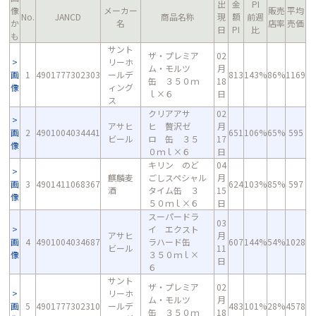
出
金
PI
像
メーカー
販売
平均
No.
JANCD
商品名称
現
額
前週
か
名
店率
売価
日
PI
比
も
サント
ザ・プレミア
02
リーホ
ム・モルツ
月
画
1
4901777302303
ールデ
813
143%
86%
1169
缶 ３５０ｍ
18
像
ィング
ｌ×６
日
ス
クリアアサ
02
アサヒ
ヒ 贅沢ゼ
月
画
2
4901004034441
651
106%
65%
595
ビール
ロ 缶 ３５
17
像
０ｍｌ×６
日
キリン のど
04
麒麟麦
ごしスペシャル
月
画
3
4901411068367
624
103%
85%
597
酒
タイム缶 ３
15
像
５０ｍｌ×６
日
スーパードラ
03
イ エクスト
アサヒ
月
画
4
4901004034687
ラハード缶
607
144%
54%
1028
ビール
11
像
３５０ｍｌ×
日
６
サント
ザ・プレミア
02
リーホ
ム・モルツ
月
画
5
4901777302310
ールデ
483
101%
28%
4578
缶 ３５０ｍ
18