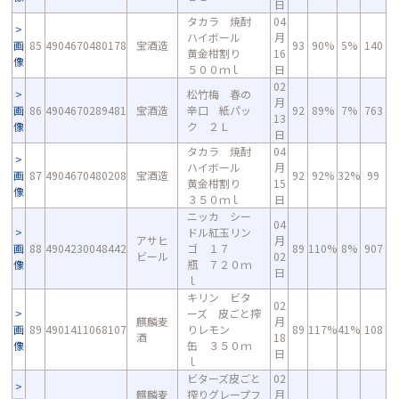
日
タカラ 焼酎
04
ハイボール
月
画
85
4904670480178
宝酒造
93
90%
5%
140
黄金柑割り
16
像
５００ｍｌ
日
02
松竹梅 春の
月
画
86
4904670289481
宝酒造
辛口 紙パッ
92
89%
7%
763
13
像
ク ２Ｌ
日
タカラ 焼酎
04
ハイボール
月
画
87
4904670480208
宝酒造
92
92%
32%
99
黄金柑割り
15
像
３５０ｍｌ
日
ニッカ シー
04
ドル紅玉リン
アサヒ
月
画
88
4904230048442
ゴ １７
89
110%
8%
907
ビール
02
像
瓶 ７２０ｍ
日
ｌ
キリン ビタ
02
ーズ 皮ごと搾
麒麟麦
月
画
89
4901411068107
りレモン
89
117%
41%
108
酒
18
像
缶 ３５０ｍ
日
ｌ
ビターズ皮ごと
02
麒麟麦
搾りグレープフ
月