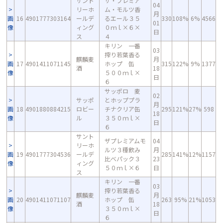
サント
ザ・プレミア
04
リーホ
ム・モルツ香
月
画
16
4901777303164
ールデ
るエール３５
330
108%
6%
4566
01
像
ィング
０ｍｌ×６×
日
ス
４
キリン 一番
03
搾り若葉香る
麒麟麦
月
画
17
4901411071145
ホップ 缶
315
122%
9%
1377
酒
18
像
５００ｍｌ×
日
６
サッポロ 麦
02
サッポ
とホッププラ
月
画
18
4901880884215
ロビー
チナクリア缶
295
121%
27%
598
18
像
ル
３５０ｍｌ×
日
６
サント
ザプレミアムモ
04
リーホ
ルツ３種飲み
月
画
19
4901777304536
ールデ
285
141%
12%
1157
比べパック３
23
像
ィング
５０ｍｌ×６
日
ス
キリン 一番
03
搾り若葉香る
麒麟麦
月
画
20
4901411071107
ホップ 缶
263
95%
21%
1053
酒
18
像
３５０ｍｌ×
日
６