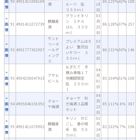
画
90
4901411068169
86
125%
42%
108
酒
ルーツ 缶
18
像
３５０ｍｌ
日
グランドキリ
03
麒麟麦
ン ＩＰＡ
月
画
91
4901411072739
86
128%
37%
257
酒
びん ３３０
25
像
ｍｌ
日
サント
プレミアムほろ
03
リーホ
よい 贅沢白
月
画
92
4901777302907
ールデ
86
131%
50%
146
いサワー ３
25
像
ィング
５０ｍｌ
日
ス
もぎたて 手
04
摘み青梅１７
アサヒ
月
画
93
4904230047933
年期間限定
85
104%
51%
100
ビール
01
像
缶 ３５０ｍ
日
ｌ
04
チョーヤ 利
チョー
月
画
94
4905846156392
き梅酒３品種
85
111%
6%
387
ヤ梅酒
22
像
セット
日
キリン のど
02
麒麟麦
ごし 春の喝
月
画
95
4901411070902
82
102%
7%
156
酒
采 缶 ５０
24
像
０ｍｌ
日