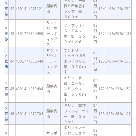
キリン 一番
03
麒麟麦
搾り若葉香る
月
画
42
4901411071121
184
116%
12%
250
酒
ホップ 缶
17
像
５００ｍｌ
日
サント
ザ・プレミア
03
リーホ
ム・モルツ
月
画
43
4901777304499
ールデ
182
115%
20%
1188
黒 缶 ３５
26
像
ィング
０ｍｌ×６
日
ス
サント
サントリー
03
リーホ
すっきりほろ
月
画
44
4901777302044
ールデ
よい青りんご
178
148%
44%
103
03
像
ィング
缶 ３５０ｍ
日
ス
ｌ
キリン 氷
04
結 ゴールデ
麒麟麦
月
画
45
4901411069494
ンミックス
172
98%
23%
152
酒
22
像
缶 ５００ｍ
日
ｌ
キリン 本搾
04
麒麟麦
りスウィーティ
月
画
46
4901411070704
168
93%
46%
107
酒
ー 缶 ３５
15
像
０ｍｌ
日
ポリフェノー
03
サッポ
ルおいしさア
月