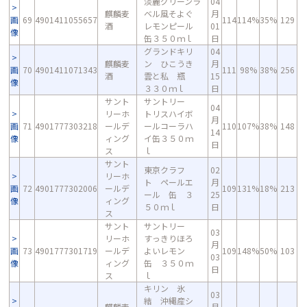
淡麗グリーンラ
04
麒麟麦
ベル風そよぐ
月
画
69
4901411055657
114
114%
35%
129
酒
レモンピール
01
像
缶３５０ｍｌ
日
グランドキリ
04
麒麟麦
ン ひこうき
月
画
70
4901411071343
111
98%
38%
256
酒
雲と私 瓶
15
像
３３０ｍｌ
日
サント
サントリー
04
リーホ
トリスハイボ
月
画
71
4901777303218
ールデ
ールコーラハ
110
107%
38%
148
14
像
ィング
イ缶３５０ｍ
日
ス
ｌ
サント
東京クラフ
02
リーホ
ト ペールエ
月
画
72
4901777302006
ールデ
109
131%
18%
213
ール 缶 ３
25
像
ィング
５０ｍｌ
日
ス
サント
サントリー
03
リーホ
すっきりほろ
月
画
73
4901777301719
ールデ
よいレモン
109
148%
50%
103
03
像
ィング
缶 ３５０ｍ
日
ス
ｌ
キリン 氷
03
結 沖縄産シ
麒麟麦
月