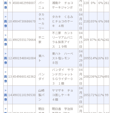
月
画
9
4580402998007
パー
湘南Ｐ チョコ
220
0%
6%
261
01
像
ニュ
ケーキジャンボ
日
タカ
04
タカキ くるみ
キベ
月
画
10
4904730686670
とチョコのケー
218
105%
6%
368
ーカ
01
像
キ ４枚
リー
日
不二家 カント
04
不二
リーマアムバニ
月
画
11
4902555170664
209
87%
41%
241
家
ラ＆抹茶アイ
15
像
ス １９枚
日
04
東ハト ハーベ
東ハ
月
画
12
4901940041084
スト塩レモン
209
514%
16%
83
ト
29
像
８包
日
バンダイ サウ
04
バン
ンドガシャット
月
画
13
4549660142362
208
236%
22%
495
ダイ
ＳＧライダー０
26
像
３ １個
日
04
山崎
ヤマザキ チョ
月
画
14
4903110190530
製パ
コ蒸しケ－キ
205
171%
11%
99
29
像
ン
４個
日
04
明日
明日香 宇治抹
月