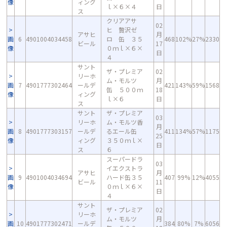
像
ィング
ｌ×６×４
日
ス
クリアアサ
02
ヒ 贅沢ゼ
アサヒ
月
画
6
4901004034458
ロ 缶 ３５
468
102%
27%
2330
ビール
17
像
０ｍｌ×６×
日
４
サント
ザ・プレミア
02
リーホ
ム・モルツ
月
画
7
4901777302464
ールデ
421
143%
59%
1568
缶 ５００ｍ
18
像
ィング
ｌ×６
日
ス
サント
ザ・プレミア
03
リーホ
ム・モルツ香
月
画
8
4901777303157
ールデ
るエール缶
411
134%
57%
1175
25
像
ィング
３５０ｍｌ×
日
ス
６
スーパードラ
03
イエクストラ
アサヒ
月
画
9
4901004034694
ハード缶３５
407
99%
12%
4055
ビール
11
像
０ｍｌ×６×
日
４
サント
ザ・プレミア
02
リーホ
ム・モルツ
月
画
10
4901777302471
ールデ
384
80%
7%
6056