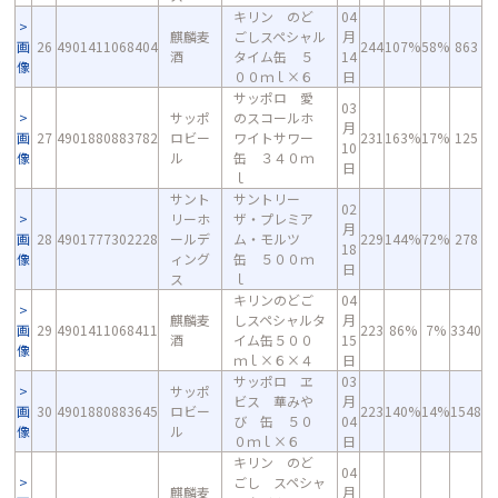
キリン のど
04
麒麟麦
ごしスペシャル
月
画
26
4901411068404
244
107%
58%
863
酒
タイム缶 ５
14
像
００ｍｌ×６
日
サッポロ 愛
03
サッポ
のスコールホ
月
画
27
4901880883782
ロビー
ワイトサワー
231
163%
17%
125
10
像
ル
缶 ３４０ｍ
日
ｌ
サント
サントリー
02
リーホ
ザ・プレミア
月
画
28
4901777302228
ールデ
ム・モルツ
229
144%
72%
278
18
像
ィング
缶 ５００ｍ
日
ス
ｌ
キリンのどご
04
麒麟麦
しスペシャルタ
月
画
29
4901411068411
223
86%
7%
3340
酒
イム缶５００
15
像
ｍｌ×６×４
日
サッポロ ヱ
03
サッポ
ビス 華みや
月
画
30
4901880883645
ロビー
223
140%
14%
1548
び 缶 ５０
04
像
ル
０ｍｌ×６
日
キリン のど
04
ごし スペシャ
麒麟麦
月