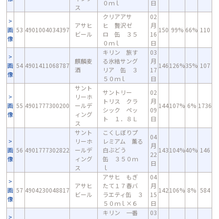
０ｍｌ
日
ス
クリアアサ
02
アサヒ
ヒ 贅沢ゼ
月
画
53
4901004034397
150
99%
66%
110
ビール
ロ 缶 ３５
16
像
０ｍｌ
日
キリン 旅す
03
麒麟麦
る氷結サング
月
画
54
4901411068787
146
126%
35%
107
酒
リア 缶 ３
17
像
５０ｍｌ
日
サント
サントリー
02
リーホ
トリス クラ
月
画
55
4901777300200
ールデ
144
107%
6%
1736
シック ペッ
09
像
ィング
ト １．８Ｌ
日
ス
サント
こくしぼりプ
04
リーホ
レミアム 薫る
月
画
56
4901777302822
ールデ
白ぶどう
143
104%
40%
146
22
像
ィング
缶 ３５０ｍ
日
ス
ｌ
アサヒ もぎ
04
アサヒ
たて１７春バ
月
画
57
4904230048817
142
106%
8%
584
ビール
ラエティ缶 ３
15
像
５０ｍｌ×６
日
キリン 一番
03