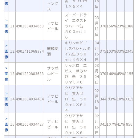
缶 ５００ｍ
18
像
ィング
ｌ×６×４
日
ス
スーパードラ
03
イ エクスト
アサヒ
月
画
11
4901004034663
ラハード缶
376
156%
23%
1388
ビール
11
像
５００ｍｌ×
日
６
キリンのどご
04
麒麟麦
しスペシャルタ
月
画
12
4901411068374
375
103%
33%
2345
酒
イム缶３５０
15
像
ｍｌ×６×４
日
サッポロ ヱ
03
サッポ
ビス 華みや
月
画
13
4901880883638
ロビー
370
146%
45%
1155
び 缶 ３５
04
像
ル
０ｍｌ×６
日
クリアアサ
02
ヒ 贅沢ゼ
アサヒ
月
画
14
4901004034434
ロ 缶 ５０
344
93%
10%
3315
ビール
18
像
０ｍｌ×６×
日
４
クリアアサ
02
アサヒ
ヒ 贅沢ゼ
月
画
15
4901004034427
341
107%
41%
856
ビール
ロ 缶 ５０
16
像
０ｍｌ×６
日