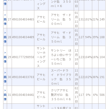
ンド缶 ３５０
03
像
ィング
ｍｌ×６
日
ス
01
アサヒ ザ・ド
アサヒ
月
画
27
4901004034465
リーム 缶 ５
131
101%
21%
249
ビール
11
像
００ｍｌ
日
01
アサヒ ザ・ド
アサヒ
月
画
28
4901004034489
リーム 缶 ３
127
94%
39%
188
ビール
11
像
５０ｍｌ
日
サント
サントリー ほ
12
リーホ
ろよい白いサワ
月
画
29
4901777298958
ールデ
123
104%
16%
104
ーいちご缶 ３
10
像
ィング
５０ｍｌ
日
ス
スーパードラ
11
アサヒ
イ ドライブラ
月
画
30
4901004033703
122
102%
36%
191
ビール
ック 缶 ３５
26
像
０ｍｌ
日
02
クリアアサヒ
アサヒ
月
画
31
4901004034441
贅沢ゼロ 缶
117
0%
6%
586
ビール
17
像
３５０ｍｌ×６
日
サント
－１９６度Ｃス
01