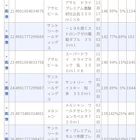
アサヒ ドライ
12
アサヒ
プレミアム豊醸
月
画
21
4901004034076
146
99%
5%
1154
ビール
初仕込缶３５０
17
像
ｍｌ×６
日
サント
－１９６度Ｃス
02
リーホ
トロングゼロ葡
月
画
22
4901777299689
ールデ
142
77%
69%
102
萄ダブル ３５
02
像
ィング
０ｍｌ
日
ス
スーパードラ
11
アサヒ
イ ドライブラ
月
画
23
4901004033758
140
94%
15%
1045
ビール
ック 缶 ３５
30
像
０ｍｌ×６
日
サント
01
リーホ
サントリー ウ
月
画
24
4901777299887
ールデ
イスキー 知
139
89%
5%
1844
15
像
ィング
多 ３５０ｍｌ
日
ス
メルシャン ワ
02
メルシ
ールドセレクシ
月
画
25
4973480334001
139
242%
25%
400
ャン
ョンカベルネ７
11
像
２０ｍｌ
日
サント
ザ・プレミアム
12
リーホ
モルツ芳醇ブレ
月
画
26
4901777298477
ールデ
132
106%
10%
1129