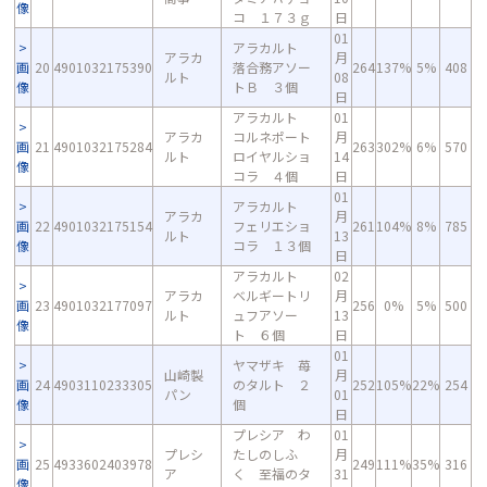
像
コ １７３ｇ
日
01
アラカルト
アラカ
月
画
20
4901032175390
落合務アソー
264
137%
5%
408
ルト
08
像
トＢ ３個
日
アラカルト
01
アラカ
コルネポート
月
画
21
4901032175284
263
302%
6%
570
ルト
ロイヤルショ
14
像
コラ ４個
日
01
アラカルト
アラカ
月
画
22
4901032175154
フェリエショ
261
104%
8%
785
ルト
13
像
コラ １３個
日
アラカルト
02
アラカ
ベルギートリ
月
画
23
4901032177097
256
0%
5%
500
ルト
ュフアソー
13
像
ト ６個
日
01
ヤマザキ 苺
山崎製
月
画
24
4903110233305
のタルト ２
252
105%
22%
254
パン
01
像
個
日
プレシア わ
01
プレシ
たしのしふ
月
画
25
4933602403978
249
111%
35%
316
ア
く 至福のタ
31
像