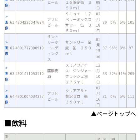
ビール
１６限定缶 ３
08
像
５０ｍｌ
日
Ｓｌａｔ １７
02
アサヒ
ベリーミックス
月
画
61
4904230047674
39
0%
5%
105
ビール
サワー 缶 ３
18
像
５０ｍｌ
日
サント
01
リーホ
サントリー 金
月
画
62
4901777300910
ールデ
麦 缶 ２５０
37
96%
8%
97
15
像
ィング
ｍｌ
日
ス
スミノフアイ
12
麒麟麦
ス ジンジャー
月
画
63
4901411053110
33
82%
11%
209
酒
クラッシュ壜
10
像
２７５ｍｌ
日
02
クリアアサヒ
アサヒ
月
画
64
4901004034397
贅沢ゼロ 缶
31
0%
5%
111
ビール
16
像
３５０ｍｌ
日
▲ページトップへ
■飲料
画
出
金
PI