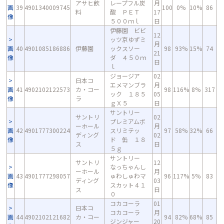
アサヒ飲
レープフル炭
月
画
39
4901340009745
100
0%
10%
86
料
酸 ＰＥＴ
17
像
５００ｍｌ
日
伊藤園 ビビ
12
ッツ京ゆずミ
月
画
40
4901085186886
伊藤園
ックスソー
98
93%
15%
74
21
像
ダ ４５０ｍ
日
ｌ
ジョージア
02
日本コ
エメマンブラ
月
画
41
4902102122573
カ・コー
98
116%
8%
317
ック １８５
05
像
ラ
ｇＸ５
日
サントリー
サントリ
02
プレミアムボ
ーホール
月
画
42
4901777300224
スリミテッ
97
58%
32%
66
ディング
02
像
ド 缶 １８
ス
日
５ｇ
サントリー
サントリ
12
なっちゃんし
ーホール
月
画
43
4901777298057
ゅわしゅわマ
96
117%
5%
83
ディング
03
像
スカット４１
ス
日
０
コカコーラ
01
日本コ
コカコーラ
月
画
44
4902102121682
カ・コー
94
82%
68%
85
ジンジャー
20