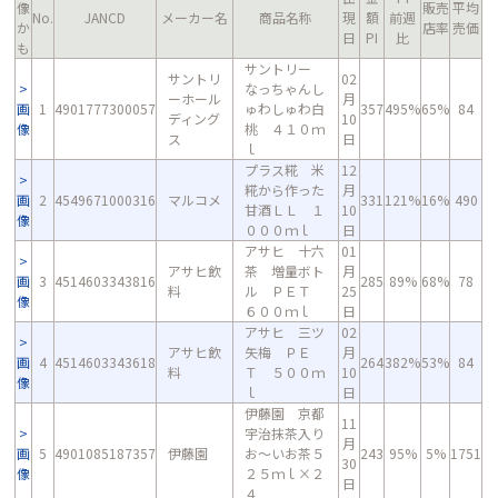
像
販売
平均
No.
JANCD
メーカー名
商品名称
現
額
前週
か
店率
売価
日
PI
比
も
サントリー
サントリ
02
なっちゃんし
ーホール
月
画
1
4901777300057
ゅわしゅわ白
357
495%
65%
84
ディング
10
像
桃 ４１０ｍ
ス
日
ｌ
プラス糀 米
12
糀から作った
月
画
2
4549671000316
マルコメ
331
121%
16%
490
甘酒ＬＬ １
10
像
０００ｍｌ
日
アサヒ 十六
01
アサヒ飲
茶 増量ボト
月
画
3
4514603343816
285
89%
68%
78
料
ル ＰＥＴ
25
像
６００ｍｌ
日
アサヒ 三ツ
02
アサヒ飲
矢梅 ＰＥ
月
画
4
4514603343618
264
382%
53%
84
料
Ｔ ５００ｍ
10
像
ｌ
日
伊藤園 京都
11
宇治抹茶入り
月
画
5
4901085187357
伊藤園
お～いお茶５
243
95%
5%
1751
30
像
２５ｍｌ×２
日
４