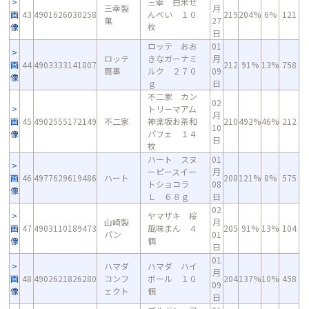
三幸 白米せ
三幸製
月
画
43
4901626030258
んべい １０
219
204%
6%
121
菓
27
像
枚
日
ロッテ おお
01
ロッテ
きなガーナミ
月
画
44
4903333141807
212
91%
13%
758
商事
ルク ２７０
09
像
ｇ
日
不二家 カン
02
トリーマアム
月
画
45
4902555172149
不二家
神楽坂お茶和
210
492%
46%
212
10
像
パフェ １４
日
枚
ハート スヌ
01
ーピースイー
月
画
46
4977629619486
ハート
208
121%
8%
575
トショコラ
08
像
Ｌ ６８ｇ
日
02
ヤマザキ 桜
山崎製
月
画
47
4903110189473
風味まん ４
205
91%
13%
104
パン
01
像
個
日
01
ハマダ
ハマダ ハイ
月
画
48
4902621826280
コンフ
ボール １０
204
137%
10%
458
09
像
ェクト
個
日