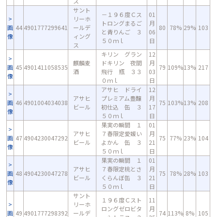
ス
サント
－１９６度Ｃス
01
リーホ
トロングまるご
月
画
44
4901777299641
ールデ
80
78%
29%
103
と青りんご ３
06
像
ィング
５０ｍｌ
日
ス
キリン グラン
12
麒麟麦
ドキリン 夜間
月
画
45
4901411058535
79
109%
13%
217
酒
飛行 瓶 ３３
03
像
０ｍｌ
日
アサヒ ドライ
12
アサヒ
プレミアム豊醸
月
画
46
4901004034038
75
103%
13%
208
ビール
初仕込 缶 ３
17
像
５０ｍｌ
日
果実の瞬間 １
01
アサヒ
７春限定愛媛い
月
画
47
4904230047292
75
77%
23%
104
ビール
よかん 缶 ３
21
像
５０ｍｌ
日
果実の瞬間 １
01
アサヒ
７春限定桃とさ
月
画
48
4904230047278
75
78%
28%
103
ビール
くらんぼ缶 ３
21
像
５０ｍｌ
日
サント
１９６度Ｃスト
11
リーホ
ロングゼロビタ
月
画
49
4901777298392
ールデ
74
113%
8%
105