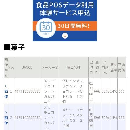
■菓子
画
出
金
PI
像
販売
平均
No.
JANCD
メーカー名
商品名称
現
額
前週
か
店率
売価
日
PI
比
も
メリー
グレイシャス
01
チョコ
ファンシーチ
月
画
1
4979103308336
レート
ョコレートＧ
666
56%
14%
500
08
像
カムパ
ＦＣ５ １２
日
ニー
個
メリー
メリー フラ
01
チョコ
ワークリスタ
月
画
2
4979103308350
レート
596
62%
14%
898
ルＦＣ９ ２
08
像
カムパ
７個
日
ニー