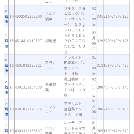
ート
フルタ チョ
02
フルタ
コエッグポケ
月
画
14
4902501209240
345
316%
48%
175
製菓
モンサン＆ム
09
像
ーン ２０ｇ
日
ＫＯＩＫＥＹ
02
ＡＰＲＩＤＥ
月
画
15
4514410113527
湖池屋
ＰＯＴＡＴＯ
329
620%
48%
125
09
像
だし塩 ６３
日
ｇ
アラカルト
01
アラカ
田崎真也ボン
月
画
16
4901032175321
313
171%
5%
470
ルト
ボンアソー
09
像
ト ４個
日
亀田製菓 ソ
02
亀田製
フトサラダレ
月
画
17
4901313194638
288
467%
8%
146
菓
モン味 １８
11
像
枚
日
01
アラカルト
アラカ
月
画
18
4901032175376
落合務アソー
286
215%
8%
406
ルト
08
像
トＡ ３個
日
ロッテ アー
01
ロッテ
モンド＆マカ
月
画
19
4903333166107
265
119%
12%
673
商事
ダミアＡチョ
10