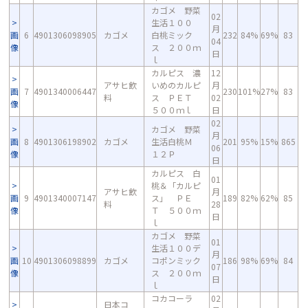
カゴメ 野菜
02
生活１００
月
画
6
4901306098905
カゴメ
白桃ミック
232
84%
69%
83
04
像
ス ２００ｍ
日
ｌ
カルピス 濃
12
アサヒ飲
いめのカルピ
月
画
7
4901340006447
230
101%
27%
83
料
ス ＰＥＴ
02
像
５００ｍｌ
日
02
カゴメ 野菜
月
画
8
4901306198902
カゴメ
生活白桃Ｍ
201
95%
15%
865
06
像
１２Ｐ
日
カルピス 白
01
桃＆「カルピ
アサヒ飲
月
画
9
4901340007147
ス」 ＰＥ
189
82%
62%
85
料
28
像
Ｔ ５００ｍ
日
ｌ
カゴメ 野菜
01
生活１００デ
月
画
10
4901306098899
カゴメ
コポンミック
186
98%
69%
84
07
像
ス ２００ｍ
日
ｌ
コカコーラ
02
日本コ