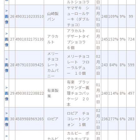
ルトショコラ
日
ヤマザキ シ
01
山崎製
ュ－ロ－ルケ
月
画
26
4903110233510
248
109%
9%
99
パン
－キ（ダブル
01
像
チョコ）
日
アラカルト
01
アラカ
デザートタイ
月
画
27
4901032175130
245
152%
9%
724
ルト
プショコラ
11
像
６個
日
メリー
メリーチョコ
02
チョコ
レート フロ
月
画
28
4979103309425
レート
243
84%
8%
599
ーラルデュ
10
像
カムパ
ー １０個
日
ニー
有楽 ブラッ
01
クサンダー義
有楽製
月
画
29
4903032238822
理チョコパッ
240
114%
8%
497
菓
07
像
ケージ ２０
日
本
02
ロピア チョ
月
画
30
4589988969265
ロピア
コレートシフ
236
277%
6%
283
11
像
ォン １個
日
カルビー ポ
02
カルビ
テトチップス
月