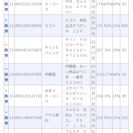
ＭＭ Ｑｏｏ
月
画
11
4902102122658
カ・コー
175
420%
50%
85
もも ４７０
10
像
ラ
ｍｌ
日
01
カゴメ 野菜
月
画
12
4901306198896
カゴメ
生活デコポン
170
92%
15%
868
09
像
Ｍ １２Ｐ
日
キリン トロ
02
ピカーナＳ・
キリンビ
月
画
13
4909411072803
Ｂさくらピー
167
0%
33%
85
バレッジ
13
像
チＴ２５０ｍ
日
ｌ
伊藤園 お～
02
い絶品ほうじ
月
画
14
4901085187890
伊藤園
155
117%
48%
81
茶 一番茶
01
像
５２５ｍｌ
日
コカコーラ
02
日本コ
大人のファン
月
画
15
4902102121743
カ・コー
154
0%
15%
89
タ ピーチ
17
像
ラ
４１０ｍｌ
日
カルピス 白
01
アサヒ飲
桃＆「カルピ
月
画
16
4901340007048
154
93%
15%
163
料
ス」 ＰＥ
28
像
Ｔ １．５Ｌ
日
ウェルチ ピ
01