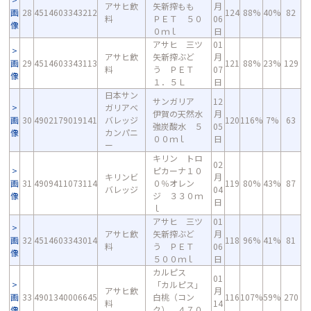
アサヒ飲
矢新搾もも
月
画
28
4514603343212
124
88%
40%
82
料
ＰＥＴ ５０
06
像
０ｍｌ
日
アサヒ 三ツ
01
アサヒ飲
矢新搾ぶど
月
画
29
4514603343113
121
88%
23%
129
料
う ＰＥＴ
07
像
１．５Ｌ
日
日本サン
サンガリア
12
ガリアベ
伊賀の天然水
月
画
30
4902179019141
バレッジ
120
116%
7%
63
強炭酸水 ５
05
像
カンパニ
００ｍｌ
日
ー
キリン トロ
02
ピカーナ１０
キリンビ
月
画
31
4909411073114
０％オレン
119
80%
43%
87
バレッジ
04
像
ジ ３３０ｍ
日
ｌ
アサヒ 三ツ
01
アサヒ飲
矢新搾ぶど
月
画
32
4514603343014
118
96%
41%
81
料
う ＰＥＴ
06
像
５００ｍｌ
日
カルピス
01
「カルピス」
アサヒ飲
月
画
33
4901340006645
白桃（コン
116
107%
59%
270
料
14
像
ク） ４７０