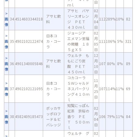
日
ｍｌ
アサヒ バヤ
02
アサヒ飲
リースオレン
月
画
34
4514603344318
112
289%
10%
82
料
ジ ＰＥＴ
04
像
４３０ｍｌ
日
ジョージア
02
日本コ
エメマン至福
月
画
35
4902102122474
カ・コー
111
106%
5%
321
の微糖 １８
05
像
ラ
５ｇＸ５
日
ウェルチ も
12
アサヒ飲
もにごり炭
月
画
36
4901340005846
107
80%
8%
89
料
酸 ＰＥＴ
10
像
４５０ｍｌ
日
コカコーラ
11
日本コ
ＳＷシャルド
月
画
37
4902102121095
カ・コー
ネスパークリ
107
114%
11%
69
25
像
ラ
ング４１０ｍ
日
ｌ
知覧にっぽん
ポッカサ
02
紅茶 京桜の
ッポロフ
月
画
38
4582409185473
香り ＰＥ
106
79%
11%
84
ード＆ビ
04
像
Ｔ ５００ｍ
バレッジ
日
ｌ
ウェルチ グ
02