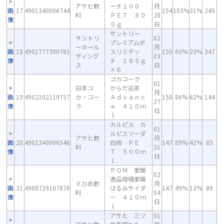
アサヒ飲
ーチ１００
月
画
17
4901340006744
154
103%
31%
245
料
ＰＥＴ ８０
28
像
０ｇ
日
サントリー
サントリ
02
プレミアムボ
ーホール
月
画
18
4901777300781
スリミテッ
150
65%
23%
347
ディング
03
像
ド １８５ｇ
ス
日
×６
コカコーラ
01
日本コ
からだ巡茶
月
画
19
4902102119757
カ・コー
Ａｄｖａｎｃ
150
86%
62%
144
27
像
ラ
ｅ ４１０ｍ
日
ｌ
カルピス カ
01
ルピスソーダ
アサヒ飲
月
画
20
4901340006546
白桃 ＰＥ
147
89%
42%
85
料
21
像
Ｔ ５００ｍ
日
ｌ
ＰＯＭ 愛媛
02
逸品柑橘愛媛
えひめ飲
月
画
21
4908729107870
はるみサイダ
147
49%
13%
89
料
04
像
ー ４１０ｍ
日
ｌ
アサヒ 三ツ
01