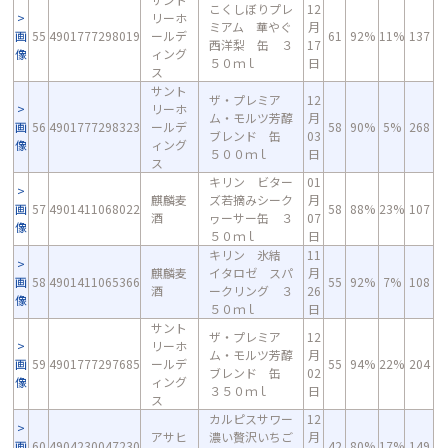
こくしぼりプレ
12
リーホ
ミアム 華やぐ
月
画
55
4901777298019
ールデ
61
92%
11%
137
西洋梨 缶 ３
17
像
ィング
５０ｍｌ
日
ス
サント
ザ・プレミア
12
リーホ
ム・モルツ芳醇
月
画
56
4901777298323
ールデ
58
90%
5%
268
ブレンド 缶
03
像
ィング
５００ｍｌ
日
ス
キリン ビター
01
麒麟麦
ズ若摘みシーク
月
画
57
4901411068022
58
88%
23%
107
酒
ヮーサー缶 ３
07
像
５０ｍｌ
日
キリン 氷結
11
麒麟麦
イタロゼ スパ
月
画
58
4901411065366
55
92%
7%
108
酒
ークリング ３
26
像
５０ｍｌ
日
サント
ザ・プレミア
12
リーホ
ム・モルツ芳醇
月
画
59
4901777297685
ールデ
55
94%
22%
204
ブレンド 缶
02
像
ィング
３５０ｍｌ
日
ス
カルピスサワー
12
アサヒ
濃い贅沢いちご
月
画
60
4904230047230
42
80%
17%
149