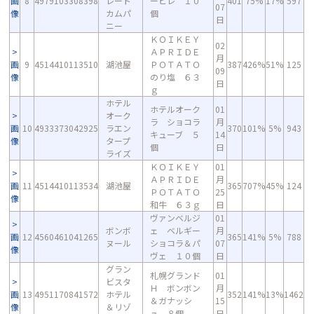
画
8
4979103308398
レート
ービレ １０
401
75%
17%
597
07
像
カムパ
個
日
ニー
ＫＯＩＫＥＹ
02
ＡＰＲＩＤＥ
月
画
9
4514410113510
湖池屋
ＰＯＴＡＴＯ
387
426%
51%
125
09
像
のり塩 ６３
日
ｇ
ホテル
ホテルオーク
01
オーク
ラ ショコラ
月
画
10
4933373042925
ラエン
370
101%
5%
943
キューブ ５
14
像
タープ
個
日
ライズ
ＫＯＩＫＥＹ
01
ＡＰＲＩＤＥ
月
画
11
4514410113534
湖池屋
365
707%
45%
124
ＰＯＴＡＴＯ
25
像
和牛 ６３ｇ
日
ヴァンベルジ
01
ボンボ
ェ ベルギー
月
画
12
4560461041265
365
141%
5%
788
ヌール
ショコラ＆パ
07
像
ヴェ １０個
日
グラン
札幌グランド
01
ビスタ
Ｈ ボンボン
月
画
13
4951170841572
ホテル
352
141%
13%
1462
＆ガナッシ
15
像
＆リゾ
ュ ８個
日