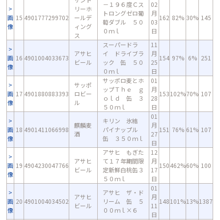
－１９６度Ｃス
02
リーホ
トロングゼロ葡
月
画
15
4901777299702
ールデ
162
82%
30%
145
萄ダブル ５０
03
像
ィング
０ｍｌ
日
ス
スーパードラ
11
アサヒ
イ ドライブラ
月
画
16
4901004033673
154
97%
6%
251
ビール
ック 缶 ５０
25
像
０ｍｌ
日
サッポロ麦とホ
01
サッポ
ップＴｈｅ ｇ
月
画
17
4901880883393
ロビー
153
102%
70%
107
ｏｌｄ 缶 ３
28
像
ル
５０ｍｌ
日
01
キリン 氷結
麒麟麦
月
画
18
4901411066998
パイナップル
151
76%
61%
107
酒
27
像
缶 ３５０ｍｌ
日
アサヒ もぎた
12
アサヒ
て１７年期間限
月
画
19
4904230047766
150
462%
60%
100
ビール
定新鮮白桃缶３
17
像
５０ｍｌ
日
01
アサヒ ザ・ド
アサヒ
月
画
20
4901004034502
リーム 缶 ５
148
101%
13%
1387
ビール
11
像
００ｍｌ×６
日