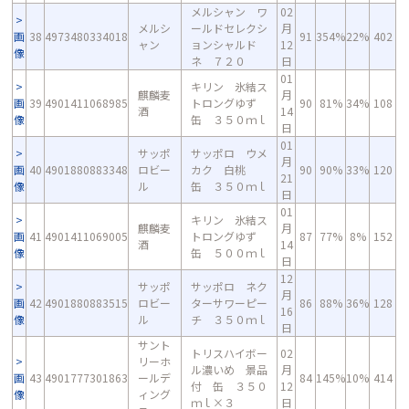
メルシャン ワ
02
メルシ
ールドセレクシ
月
画
38
4973480334018
91
354%
22%
402
ャン
ョンシャルド
12
像
ネ ７２０
日
01
キリン 氷結ス
麒麟麦
月
画
39
4901411068985
トロングゆず
90
81%
34%
108
酒
14
像
缶 ３５０ｍｌ
日
01
サッポ
サッポロ ウメ
月
画
40
4901880883348
ロビー
カク 白桃
90
90%
33%
120
21
像
ル
缶 ３５０ｍｌ
日
01
キリン 氷結ス
麒麟麦
月
画
41
4901411069005
トロングゆず
87
77%
8%
152
酒
14
像
缶 ５００ｍｌ
日
12
サッポ
サッポロ ネク
月
画
42
4901880883515
ロビー
ターサワーピー
86
88%
36%
128
16
像
ル
チ ３５０ｍｌ
日
サント
トリスハイボー
02
リーホ
ル濃いめ 景品
月
画
43
4901777301863
ールデ
84
145%
10%
414
付 缶 ３５０
12
像
ィング
ｍｌ×３
日