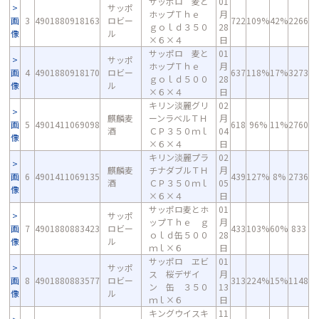
サッポロ 麦と
01
サッポ
ホップＴｈｅ
月
画
3
4901880918163
ロビー
722
109%
42%
2266
ｇｏｌｄ３５０
28
像
ル
×６×４
日
サッポロ 麦と
01
サッポ
ホップＴｈｅ
月
画
4
4901880918170
ロビー
637
118%
17%
3273
ｇｏｌｄ５００
28
像
ル
×６×４
日
キリン淡麗グリ
02
麒麟麦
ーンラベルＴＨ
月
画
5
4901411069098
618
96%
11%
2760
酒
ＣＰ３５０ｍｌ
04
像
×６×４
日
キリン淡麗プラ
02
麒麟麦
チナダブルＴＨ
月
画
6
4901411069135
439
127%
8%
2736
酒
ＣＰ３５０ｍｌ
05
像
×６×４
日
サッポロ麦とホ
01
サッポ
ップＴｈｅ ｇ
月
画
7
4901880883423
ロビー
433
103%
60%
833
ｏｌｄ缶５００
28
像
ル
ｍｌ×６
日
サッポロ ヱビ
01
サッポ
ス 桜デザイ
月
画
8
4901880883577
ロビー
313
224%
15%
1148
ン 缶 ３５０
13
像
ル
ｍｌ×６
日
キングウイスキ
11