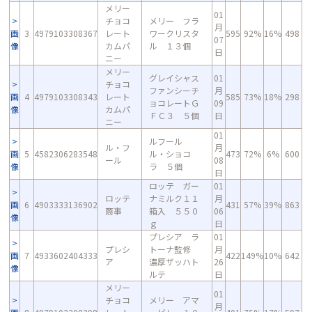
メリー
01
チョコ
メリー フラ
月
画
3
4979103308367
レート
ワークリスタ
595
92%
16%
498
07
像
カムパ
ル １３個
日
ニー
メリー
グレイシャス
01
チョコ
ファンシーチ
月
画
4
4979103308343
レート
585
73%
18%
298
ョコレートＧ
09
像
カムパ
ＦＣ３ ５個
日
ニー
01
ルフール
ル・フ
月
画
5
4582306283548
ル・ショコ
473
72%
6%
600
ール
08
像
ラ ５個
日
ロッテ ガー
01
ロッテ
ナミルク１１
月
画
6
4903333136902
431
57%
39%
863
商事
箱入 ５５０
06
像
ｇ
日
プレシア ラ
01
プレシ
トーナ監修
月
画
7
4933602404333
422
149%
10%
642
ア
濃厚ザッハト
26
像
ルテ
日
メリー
01
チョコ
メリー アマ
月