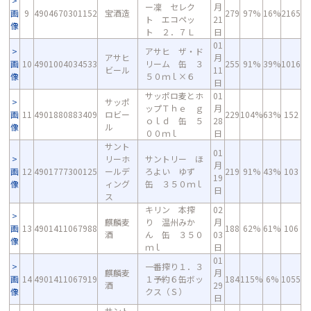
ー凜 セレク
月
画
9
4904670301152
宝酒造
279
97%
16%
2165
ト エコペッ
21
像
ト ２．７Ｌ
日
01
アサヒ ザ・ド
アサヒ
月
画
10
4901004034533
リーム 缶 ３
255
91%
39%
1016
ビール
11
像
５０ｍｌ×６
日
サッポロ麦とホ
01
サッポ
ップＴｈｅ ｇ
月
画
11
4901880883409
ロビー
229
104%
63%
152
ｏｌｄ 缶 ５
28
像
ル
００ｍｌ
日
サント
01
リーホ
サントリー ほ
月
画
12
4901777300125
ールデ
ろよい ゆず
219
91%
43%
103
19
像
ィング
缶 ３５０ｍｌ
日
ス
キリン 本搾
02
麒麟麦
り 温州みか
月
画
13
4901411067988
188
62%
61%
106
酒
ん 缶 ３５０
03
像
ｍｌ
日
01
一番搾り１．３
麒麟麦
月
画
14
4901411067919
１予約６缶ボッ
184
115%
6%
1055
酒
29
像
クス（Ｓ）
日
サント