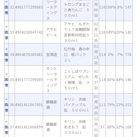
リーホ
トロングまるご
月
画
32
4901777299665
ールデ
116
106%
8%
147
と青りんご ５
06
像
ィング
００ｍｌ
日
ス
アサヒ もぎた
02
アサヒ
て１７年期間限
月
画
33
4904230047742
116
349%
20%
142
ビール
定新鮮白桃缶５
11
像
００ｍｌ
日
02
松竹梅 春の辛
月
画
34
4904670289481
宝酒造
口 紙パック
114
0%
7%
778
13
像
２Ｌ
日
サント
こくしぼりプレ
01
リーホ
ミアム ぜいた
月
画
35
4901777299085
ールデ
114
80%
44%
146
く檸檬 缶 ３
27
像
ィング
５０ｍｌ
日
ス
01
キリン 氷結
麒麟麦
月
画
36
4901411067001
パイナップル
112
79%
22%
153
酒
28
像
缶 ５００ｍｌ
日
12
キリン 氷結
麒麟麦
月
画
37
4901411066899
あまおう 缶
97
88%
32%
108
酒
31
像
３５０ｍｌ
日