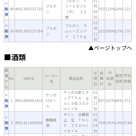
ブルボン ア
01
ブルボ
ソートギフト
月
画
49
4901360322725
203
123%
24%
522
ン
（大） １２
08
像
個
日
02
ブルボン ラ
ブルボ
月
画
50
4901360323784
ムレーズンパ
203
208%
13%
270
ン
11
像
イ １７０ｇ
日
▲ページトップへ
■酒類
画
出
金
PI
像
メーカー
販売
平均
No.
JANCD
商品名称
現
額
前週
か
名
店率
売価
日
PI
比
も
サッポロ麦とホ
01
サッポ
ップＴｈｅ ｇ
月
画
1
4901880883416
ロビー
887
102%
80%
573
ｏｌｄ缶３５０
27
像
ル
ｍｌ×６
日
キリン 淡麗極
02
麒麟麦
上 生 ＴＨＣ
月
画
2
4901411069050
764
145%
14%
2744
酒
Ｐ ３５０ｍｌ
04
像
×６×４
日