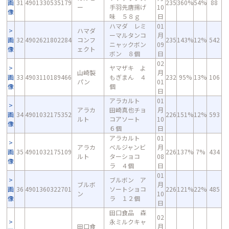
画
31
4901330535179
235
360%
54%
88
ー
手羽先唐揚げ
10
像
味 ５８ｇ
日
ハマダ レミ
01
ハマダ
ーマルタンコ
月
画
32
4902621802284
コンフ
235
143%
12%
542
ニャックボン
09
像
ェクト
ボン ８個
日
02
ヤマザキ よ
山崎製
月
画
33
4903110189466
もぎまん ４
232
95%
13%
106
パン
01
像
個
日
アラカルト
01
アラカ
田崎真也チョ
月
画
34
4901032175352
226
151%
12%
593
ルト
コアソート
10
像
６個
日
アラカルト
01
アラカ
ベルジャンビ
月
画
35
4901032175109
226
137%
7%
434
ルト
ターショコ
08
像
ラ ４個
日
01
ブルボン ア
ブルボ
月
画
36
4901360322701
ソートショコ
226
121%
22%
485
ン
10
像
ラ １２個
日
田口食品 森
02
永ミルクキャ
田口食
月