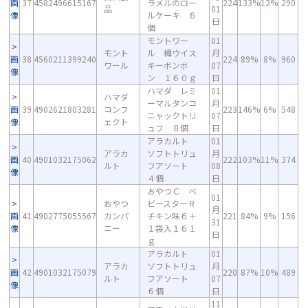
画
37
4582496615167
ラメルのロー
224
133%
12%
290
品
01
像
ルケーキ ６
日
個
モントワー
01
モント
ル 樽ウイス
月
画
38
4560211399240
224
89%
8%
960
ワール
キーボンボ
07
像
ン １６０ｇ
日
ハマダ レミ
01
ハマダ
ーマルタンコ
月
画
39
4902621803281
コンフ
223
146%
6%
548
ニャックトリ
07
像
ェクト
ュフ ８個
日
アラカルト
01
アラカ
ソフトトリュ
月
画
40
4901032175062
222
103%
11%
374
ルト
フアソート
08
像
４個
日
おやつＣ ベ
01
おやつ
ビースターＲ
月
画
41
4902775055567
カンパ
チキン味６＋
221
84%
9%
156
31
像
ニー
１袋入１６１
日
ｇ
アラカルト
01
アラカ
ソフトトリュ
月
画
42
4901032175079
220
87%
10%
489
ルト
フアソート
07
像
６個
日
11