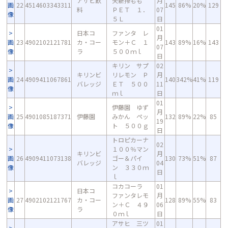
アサヒ飲
矢新搾もも
月
画
22
4514603343311
145
86%
20%
129
料
ＰＥＴ １．
07
像
５Ｌ
日
01
日本コ
ファンタ レ
月
画
23
4902102121781
カ・コー
モン＋Ｃ １
143
89%
16%
143
07
像
ラ
５００ｍｌ
日
キリン サプ
02
キリンビ
リレモン Ｐ
月
画
24
4909411067861
140
342%
41%
119
バレッジ
ＥＴ ５００
11
像
ｍｌ
日
01
伊藤園 ゆず
月
画
25
4901085187371
伊藤園
みかん ペッ
132
89%
22%
85
19
像
ト ５００ｇ
日
トロピカーナ
02
１００％マン
キリンビ
月
画
26
4909411073138
ゴー＆パイ
130
73%
51%
87
バレッジ
04
像
ン ３３０ｍ
日
ｌ
コカコーラ
01
日本コ
ファンタレモ
月
画
27
4902102121767
カ・コー
128
89%
55%
83
ン＋Ｃ ４９
06
像
ラ
０ｍｌ
日
アサヒ 三ツ
01