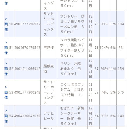
ーシトラス ３
25
像
ィング
５０ｍｌ
日
ス
サント
サントリー ほ
12
リーホ
ろよい白いサワ
月
画
50
4901777298972
ールデ
73
89%
11%
104
ーメロン缶 ３
10
像
ィング
５０ｍｌ
日
ス
タカラ焼酎ハイ
11
ボール強烈ゆず
月
画
51
4904670479547
宝酒造
71
104%
6%
96
サイダー割り３
26
像
５０ｍｌ
日
12
キリン 氷結
麒麟麦
月
画
52
4901411066912
あまおう 缶
67
96%
11%
154
酒
31
像
５００ｍｌ
日
サント
こくしぼりプレ
01
リーホ
ミアム ４種Ｂ
月
画
53
4901777300248
ールデ
67
74%
5%
576
ＯＸ特発 １．
28
像
ィング
４Ｌ
日
ス
もぎたて 新鮮
12
アサヒ
シークァーサ
月
画
54
4904230047070
64
97%
6%
140
ビール
ー 限定 缶
10
像
５００ｍｌ
日
サント