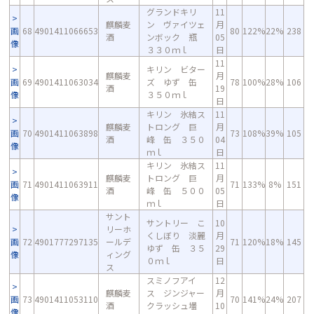
グランドキリ
11
麒麟麦
ン ヴァイツェ
月
画
68
4901411066653
80
122%
22%
238
酒
ンボック 瓶
05
像
３３０ｍｌ
日
11
キリン ビター
麒麟麦
月
画
69
4901411063034
ズ ゆず 缶
78
100%
28%
106
酒
19
像
３５０ｍｌ
日
キリン 氷結ス
11
麒麟麦
トロング 巨
月
画
70
4901411063898
73
108%
39%
105
酒
峰 缶 ３５０
04
像
ｍｌ
日
キリン 氷結ス
11
麒麟麦
トロング 巨
月
画
71
4901411063911
71
133%
8%
151
酒
峰 缶 ５００
05
像
ｍｌ
日
サント
サントリー こ
10
リーホ
くしぼり 淡麗
月
画
72
4901777297135
ールデ
71
120%
18%
145
ゆず 缶 ３５
29
像
ィング
０ｍｌ
日
ス
スミノフアイ
12
麒麟麦
ス ジンジャー
月
画
73
4901411053110
70
141%
24%
207
酒
クラッシュ壜
10
像