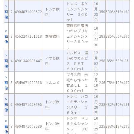
トンボ ポケ
10
トンボ飲
モンシャンメ
月
画
2
4904871003572
350
530%
51%
190
料
リー ３６０
28
像
ｍｌ
日
齋藤飲料魔法
10
つかいプリキ
月
画
3
4562247151618
齋藤飲料
ュアシャンメ
283
385%
56%
190
22
像
リー３６０ｍ
日
ｌ
カルピス 濃
12
アサヒ飲
いめのカルピ
月
画
4
4901340006447
258
85%
58%
85
料
ス ＰＥＴ
02
像
５００ｍｌ
日
プラス糀 米
12
糀から作った
月
画
5
4549671000316
マルコメ
246
75%
10%
492
甘酒ＬＬ １
10
像
０００ｍｌ
日
トンボ ハロ
10
トンボ飲
ーキティシャ
月
画
6
4904871003596
238
482%
12%
191
料
ンメリー ３
28
像
６０ｍｌ
日
トンボ ドラ
10
トンボ飲
えもんシャン
月
画
7
4904871003589
225
393%
18%
192
料
メリー ３６
29
像