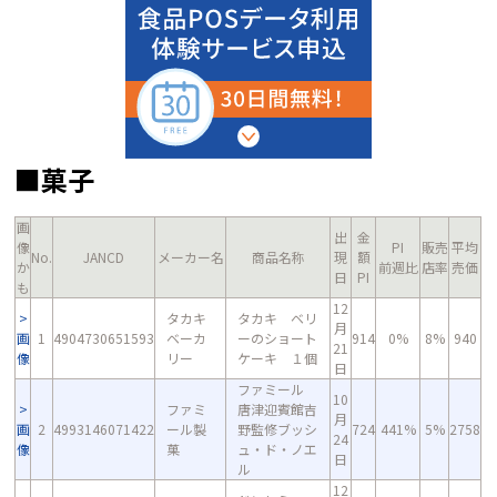
■菓子
画
出
金
像
PI
販売
平均
No.
JANCD
メーカー名
商品名称
現
額
か
前週比
店率
売価
日
PI
も
12
タカキ
タカキ ベリ
月
画
1
4904730651593
ベーカ
ーのショート
914
0%
8%
940
21
像
リー
ケーキ １個
日
ファミール
10
ファミ
唐津迎賓館吉
月
画
2
4993146071422
ール製
野監修ブッシ
724
441%
5%
2758
24
像
菓
ュ・ド・ノエ
日
ル
12