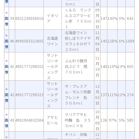
像
０ｍｌ
日
Ｌ＆Ｇ ランブ
09
イタリ
ルスコアマービ
月
画
39
8021230056010
147
143%
5%
643
ア
レ赤 ７５０ｍ
30
像
ｌ
日
北海道ワイン
11
北海道
初しぼりナイヤ
月
画
40
4990583322605
145
128%
6%
1089
ワイン
ガラ１６ロゼ７
06
像
２０ｍｌ
日
サント
11
リーホ
ふんわり鏡月
月
画
41
4901777298552
ールデ
白ぶどう 瓶
140
110%
13%
605
19
像
ィング
７００ｍｌ
日
ス
サント
ザ・プレミア
12
リーホ
ム・モルツ芳醇
月
画
42
4901777298323
ールデ
137
111%
12%
274
ブレンド 缶
03
像
ィング
５００ｍｌ
日
ス
10
クリアアサヒ
アサヒ
月
画
43
4901004032584
吟醸 缶 ３５
136
97%
5%
585
ビール
08
像
０ｍｌ×６
日
キリン 氷結
11