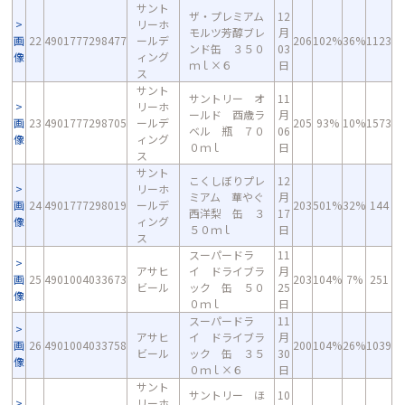
サント
ザ・プレミアム
12
リーホ
モルツ芳醇ブレ
月
画
22
4901777298477
ールデ
206
102%
36%
1123
ンド缶 ３５０
03
像
ィング
ｍｌ×６
日
ス
サント
サントリー オ
11
リーホ
ールド 酉歳ラ
月
画
23
4901777298705
ールデ
205
93%
10%
1573
ベル 瓶 ７０
06
像
ィング
０ｍｌ
日
ス
サント
こくしぼりプレ
12
リーホ
ミアム 華やぐ
月
画
24
4901777298019
ールデ
203
501%
32%
144
西洋梨 缶 ３
17
像
ィング
５０ｍｌ
日
ス
スーパードラ
11
アサヒ
イ ドライブラ
月
画
25
4901004033673
203
104%
7%
251
ビール
ック 缶 ５０
25
像
０ｍｌ
日
スーパードラ
11
アサヒ
イ ドライブラ
月
画
26
4901004033758
200
104%
26%
1039
ビール
ック 缶 ３５
30
像
０ｍｌ×６
日
サント
サントリー ほ
10
リーホ