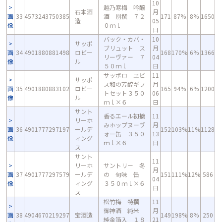
10
越乃寒梅 吟醸
石本酒
月
画
33
4573243750385
酒 別撰 ７２
171
87%
8%
1650
造
05
像
０ｍｌ
日
バック・カバ・
10
サッポ
ブリュット ス
月
画
34
4901880881498
ロビー
168
170%
6%
1366
リーヴァー ７
04
像
ル
５０ｍｌ
日
サッポロ ヱビ
11
サッポ
ス和の芳醇ギフ
月
画
35
4901880883102
ロビー
165
94%
6%
1200
トセット３５０
06
像
ル
ｍｌ×６
日
サント
香るエール初摘
11
リーホ
みホップヌーヴ
月
画
36
4901777297197
ールデ
152
103%
11%
1128
ォー缶 ３５０
13
像
ィング
ｍｌ×６
日
ス
サント
11
リーホ
サントリー 冬
月
画
37
4901777297579
ールデ
の 旬味 缶
151
111%
12%
586
04
像
ィング
３５０ｍｌ×６
日
ス
松竹梅 特撰
11
御神酒 純米
月
画
38
4904670219297
宝酒造
149
198%
8%
250
純金箔入 １８
21