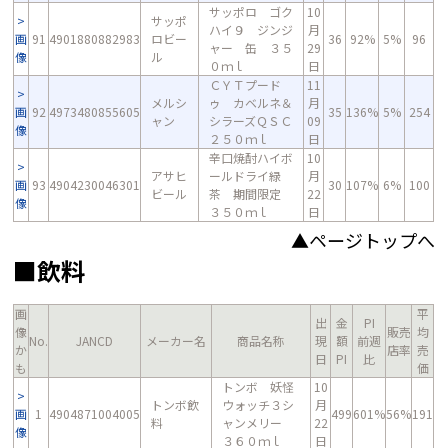
サッポロ ゴク
10
サッポ
ハイ９ ジンジ
月
画
91
4901880882983
ロビー
36
92%
5%
96
ャー 缶 ３５
29
像
ル
０ｍｌ
日
ＣＹＴプード
11
メルシ
ゥ カベルネ＆
月
画
92
4973480855605
35
136%
5%
254
ャン
シラーズＱＳＣ
09
像
２５０ｍｌ
日
辛口焼酎ハイボ
10
アサヒ
ールドライ緑
月
画
93
4904230046301
30
107%
6%
100
ビール
茶 期間限定
22
像
３５０ｍｌ
日
▲ページトップへ
■飲料
画
平
出
金
PI
像
販売
均
No.
JANCD
メーカー名
商品名称
現
額
前週
か
店率
売
日
PI
比
も
価
トンボ 妖怪
10
トンボ飲
ウォッチ３シ
月
画
1
4904871004005
499
601%
56%
191
料
ャンメリー
22
像
３６０ｍｌ
日