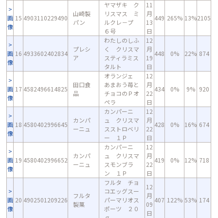
ヤマザキ ク
11
山崎製
リスマス ミ
月
画
15
4903110229490
449
265%
13%
2105
パン
ルクレ－プ
13
像
６号
日
わたしのしふ
12
プレシ
く クリスマ
月
画
16
4933602402834
448
0%
22%
874
ア
スティラミス
19
像
タルト
日
オランジェ
12
田口食
あまおう苺と
月
画
17
4582496614825
434
0%
9%
920
品
チョコのＰオ
22
像
ペラ
日
カンパーニ
12
カンパ
ュ クリスマ
月
画
18
4580402996645
428
0%
16%
674
ーニュ
スストロベリ
22
像
ー １Ｐ
日
カンパーニ
12
カンパ
ュ クリスマ
月
画
19
4580402996652
419
0%
12%
718
ーニュ
スモンブラ
22
像
ン １Ｐ
日
フルタ チョ
12
コエッグスー
フルタ
月
画
20
4902501209226
パーマリオス
407
122%
53%
174
製菓
09
像
ポーツ ２０
日
ｇ