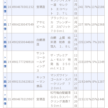
キングウイスキ
11
ー凜 セレク
月
画
16
4904670301152
宝酒造
241
78%
11%
2186
ト エコペッ
21
像
ト ２．７Ｌ
日
ブラックニッ
10
アサヒ
カ ブレンダー
月
画
17
4904230047049
237
98%
10%
2368
ビール
ズ スピリット
29
像
７００ｍｌ
日
11
白鶴 上撰 純
白鶴酒
月
画
18
4902650044600
米酒 祝寿 金
235
134%
7%
1670
造
16
像
箔入 １．８Ｌ
日
サント
ザ・プレミア
12
リーホ
ム・モルツ 特
月
画
19
4901777298910
ールデ
233
109%
5%
2249
発 缶 ３５０
11
像
ィング
ｍｌ×１２
日
ス
マンズワイン
11
キッコ
ゴールド・スパ
月
画
20
4901515623813
ーマン
219
244%
8%
1287
ークリング ７
27
像
食品
２０ｍｌ
日
松竹梅白壁蔵澪
11
ＧＯＬＤスパー
月
画
21
4904670219907
宝酒造
215
131%
25%
1446
クリング清酒７
20
像
５０ｍｌ
日