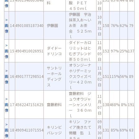
料
酸 ＰＥＴ
10
像
４５０ｍｌ
日
伊藤園 宇治
10
抹茶入お～い
月
画
14
4901085187340
伊藤園
お茶 お茶
158
76%
62%
79
31
像
会 ５２５ｍ
日
ｌ
ダイドーカロ
11
ダイドー
リミットはと
月
画
15
4904910026951
152
97%
25%
137
ドリンコ
むぎブレンド
05
像
茶５００ｍｌ
日
オランジーナ
サントリ
11
ホリデーミッ
ーホール
月
画
16
4901777298514
クスウィズベ
151
115%
56%
89
ディング
02
像
リー４２０ｍ
ス
日
ｌ
齋藤飲料 ジ
11
ュウオウジャ
月
画
17
4562247151625
齋藤飲料
ーシャンメリ
138
468%
8%
191
07
像
ー ３６０ｍ
日
ｌ
キリン ファ
09
キリンビ
イア挽きたて
月
画
18
4909411071554
131
85%
69%
63
バレッジ
微糖 缶 １
30
像
８５ｇ
日