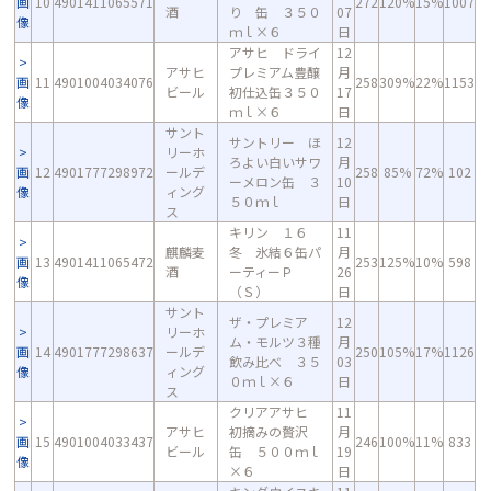
画
10
4901411065571
272
120%
15%
1007
酒
り 缶 ３５０
07
像
ｍｌ×６
日
アサヒ ドライ
12
アサヒ
プレミアム豊醸
月
画
11
4901004034076
258
309%
22%
1153
ビール
初仕込缶３５０
17
像
ｍｌ×６
日
サント
サントリー ほ
12
リーホ
ろよい白いサワ
月
画
12
4901777298972
ールデ
258
85%
72%
102
ーメロン缶 ３
10
像
ィング
５０ｍｌ
日
ス
キリン １６
11
麒麟麦
冬 氷結６缶パ
月
画
13
4901411065472
253
125%
10%
598
酒
ーティーＰ
26
像
（Ｓ）
日
サント
ザ・プレミア
12
リーホ
ム・モルツ３種
月
画
14
4901777298637
ールデ
250
105%
17%
1126
飲み比べ ３５
03
像
ィング
０ｍｌ×６
日
ス
クリアアサヒ
11
アサヒ
初摘みの贅沢
月
画
15
4901004033437
246
100%
11%
833
ビール
缶 ５００ｍｌ
19
像
×６
日