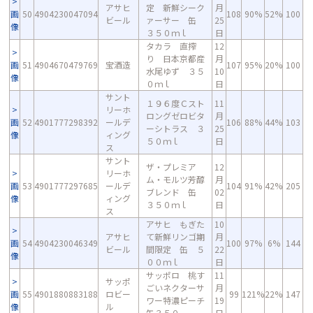
アサヒ
定 新鮮シーク
月
画
50
4904230047094
108
90%
52%
100
ビール
ァーサー 缶
25
像
３５０ｍｌ
日
タカラ 直搾
12
り 日本京都産
月
画
51
4904670479769
宝酒造
107
95%
20%
100
水尾ゆず ３５
10
像
０ｍｌ
日
サント
１９６度Ｃスト
11
リーホ
ロングゼロビタ
月
画
52
4901777298392
ールデ
106
88%
44%
103
ーシトラス ３
25
像
ィング
５０ｍｌ
日
ス
サント
ザ・プレミア
12
リーホ
ム・モルツ芳醇
月
画
53
4901777297685
ールデ
104
91%
42%
205
ブレンド 缶
02
像
ィング
３５０ｍｌ
日
ス
アサヒ もぎた
10
アサヒ
て新鮮リンゴ期
月
画
54
4904230046349
100
97%
6%
144
ビール
間限定 缶 ５
22
像
００ｍｌ
日
サッポロ 桃す
11
サッポ
ごいネクターサ
月
画
55
4901880883188
ロビー
99
121%
22%
147
ワー特濃ピーチ
19
像
ル
缶３５０
日