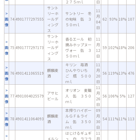
２７５ｍｌ
日
サント
11
リーホ
サントリー 冬
月
画
74
4901777297555
ールデ
の旬味 缶 ３
62
93%
18%
107
04
像
ィング
５０ｍｌ
日
ス
サント
香るエール 初
11
リーホ
摘みホップヌー
月
画
75
4901777297173
ールデ
59
102%
18%
206
ヴォー 缶 ３
12
像
ィング
５０ｍｌ
日
ス
キリン 苺酒
11
麒麟麦
ひんやりいち
月
画
76
4901411065519
56
119%
13%
476
酒
ご 瓶 ５００
20
像
ｍｌ
日
11
オリオン 麦職
アサヒ
月
画
77
4901004025579
人 缶 ３５０
56
106%
5%
127
ビール
26
像
ｍｌ
日
本搾りハイボー
09
麒麟麦
ルＧＦ＆ライ
月
画
78
4901411064093
54
111%
11%
113
酒
ム 缶 ３５０
30
像
ｍｌ
日
はじけるギュギ
11
メルシ
ュ 白 ラフラ
月