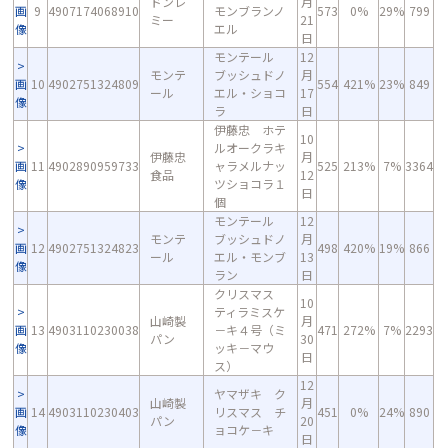
ドンレ
月
画
9
4907174068910
モンブランノ
573
0%
29%
799
ミー
21
像
エル
日
モンテール
12
モンテ
ブッシュドノ
月
画
10
4902751324809
554
421%
23%
849
ール
エル・ショコ
17
像
ラ
日
伊藤忠 ホテ
10
ルオークラキ
伊藤忠
月
画
11
4902890959733
ャラメルナッ
525
213%
7%
3364
食品
12
像
ツショコラ１
日
個
モンテール
12
モンテ
ブッシュドノ
月
画
12
4902751324823
498
420%
19%
866
ール
エル・モンブ
13
像
ラン
日
クリスマス
10
ティラミスケ
山崎製
月
画
13
4903110230038
－キ４号（ミ
471
272%
7%
2293
パン
30
像
ッキ－マウ
日
ス）
12
ヤマザキ ク
山崎製
月
画
14
4903110230403
リスマス チ
451
0%
24%
890
パン
20
像
ョコケ－キ
日