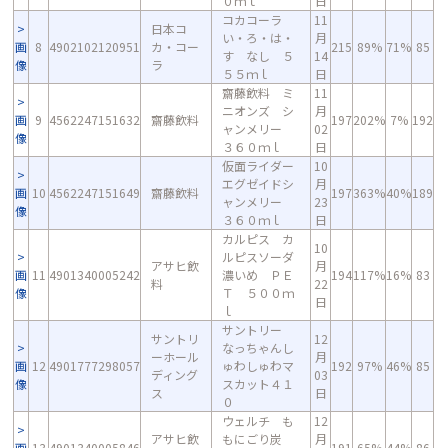
０ｍｌ
日
コカコーラ
11
日本コ
い・ろ・は・
月
画
8
4902102120951
カ・コー
215
89%
71%
85
す なし ５
14
像
ラ
５５ｍｌ
日
齋藤飲料 ミ
11
ニオンズ シ
月
画
9
4562247151632
齋藤飲料
197
202%
7%
192
ャンメリー
02
像
３６０ｍｌ
日
仮面ライダー
10
エグゼイドシ
月
画
10
4562247151649
齋藤飲料
197
363%
40%
189
ャンメリー
23
像
３６０ｍｌ
日
カルピス カ
10
ルピスソーダ
アサヒ飲
月
画
11
4901340005242
濃いめ ＰＥ
194
117%
16%
83
料
22
像
Ｔ ５００ｍ
日
ｌ
サントリー
サントリ
12
なっちゃんし
ーホール
月
画
12
4901777298057
ゅわしゅわマ
192
97%
46%
85
ディング
03
像
スカット４１
ス
日
０
ウェルチ も
12
アサヒ飲
もにごり炭
月
画
13
4901340005846
191
65%
44%
86