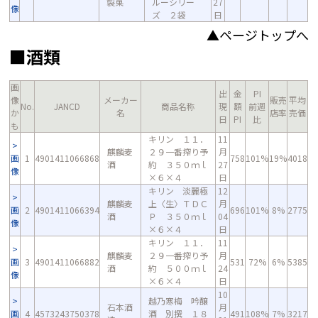
製菓
ルーシリー
27
像
ズ ２袋
日
▲ページトップへ
■酒類
画
出
金
PI
像
メーカー
販売
平均
No.
JANCD
商品名称
現
額
前週
か
名
店率
売価
日
PI
比
も
キリン １１．
11
麒麟麦
２９一番搾り予
月
画
1
4901411066868
758
101%
19%
4018
酒
約 ３５０ｍｌ
27
像
×６×４
日
キリン 淡麗極
12
麒麟麦
上〈生〉ＴＤＣ
月
画
2
4901411066394
696
101%
8%
2775
酒
Ｐ ３５０ｍｌ
04
像
×６×４
日
キリン １１．
11
麒麟麦
２９一番搾り予
月
画
3
4901411066882
531
72%
6%
5385
酒
約 ５００ｍｌ
24
像
×６×４
日
10
越乃寒梅 吟醸
石本酒
月
画
4
4573243750378
酒 別撰 １８
491
108%
7%
3217