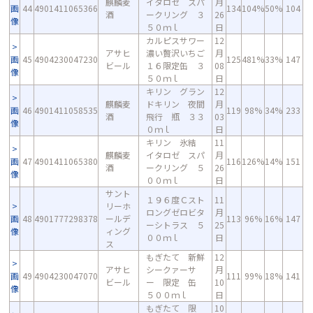
麒麟麦
イタロゼ スパ
月
画
44
4901411065366
134
104%
50%
104
酒
ークリング ３
26
像
５０ｍｌ
日
カルピスサワー
12
アサヒ
濃い贅沢いちご
月
画
45
4904230047230
125
481%
33%
147
ビール
１６限定缶 ３
08
像
５０ｍｌ
日
キリン グラン
12
麒麟麦
ドキリン 夜間
月
画
46
4901411058535
119
98%
34%
233
酒
飛行 瓶 ３３
03
像
０ｍｌ
日
キリン 氷結
11
麒麟麦
イタロゼ スパ
月
画
47
4901411065380
116
126%
14%
151
酒
ークリング ５
26
像
００ｍｌ
日
サント
１９６度Ｃスト
11
リーホ
ロングゼロビタ
月
画
48
4901777298378
ールデ
113
96%
16%
147
ーシトラス ５
25
像
ィング
００ｍｌ
日
ス
もぎたて 新鮮
12
アサヒ
シークァーサ
月
画
49
4904230047070
111
99%
18%
141
ビール
ー 限定 缶
10
像
５００ｍｌ
日
もぎたて 限
10