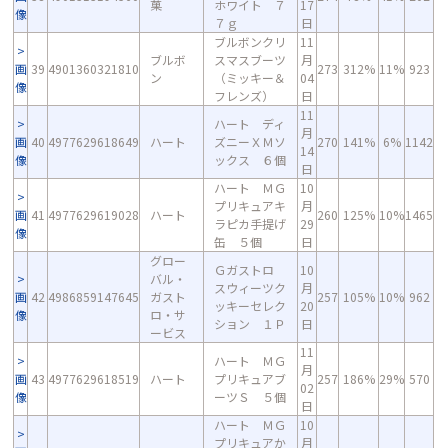
菓
ホワイト ７
17
像
７ｇ
日
ブルボンクリ
11
ブルボ
スマスブーツ
月
画
39
4901360321810
273
312%
11%
923
ン
（ミッキー＆
04
像
フレンズ）
日
11
ハート ディ
月
画
40
4977629618649
ハート
ズニーＸＭソ
270
141%
6%
1142
14
像
ックス ６個
日
ハート ＭＧ
10
プリキュアキ
月
画
41
4977629619028
ハート
260
125%
10%
1465
ラピカ手提げ
29
像
缶 ５個
日
グロー
Ｇガストロ
10
バル・
スウィーツク
月
画
42
4986859147645
ガスト
257
105%
10%
962
ッキーセレク
20
像
ロ・サ
ション １Ｐ
日
ービス
11
ハート ＭＧ
月
画
43
4977629618519
ハート
プリキュアブ
257
186%
29%
570
02
像
ーツＳ ５個
日
ハート ＭＧ
10
プリキュアか
月