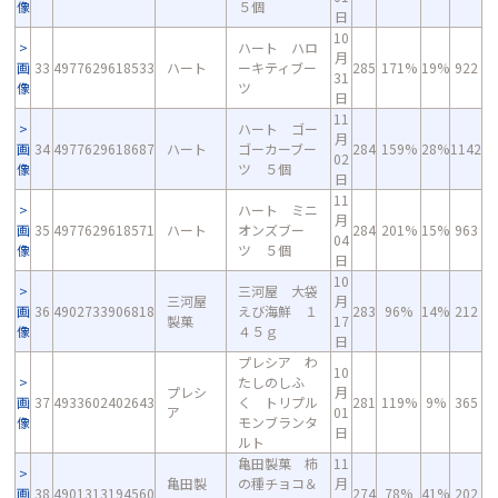
像
５個
日
10
ハート ハロ
月
画
33
4977629618533
ハート
ーキティブー
285
171%
19%
922
31
像
ツ
日
11
ハート ゴー
月
画
34
4977629618687
ハート
ゴーカーブー
284
159%
28%
1142
02
像
ツ ５個
日
11
ハート ミニ
月
画
35
4977629618571
ハート
オンズブー
284
201%
15%
963
04
像
ツ ５個
日
10
三河屋 大袋
三河屋
月
画
36
4902733906818
えび海鮮 １
283
96%
14%
212
製菓
17
像
４５ｇ
日
プレシア わ
10
たしのしふ
プレシ
月
画
37
4933602402643
く トリプル
281
119%
9%
365
ア
01
像
モンブランタ
日
ルト
亀田製菓 柿
11
亀田製
の種チョコ＆
月
画
38
4901313194560
274
78%
41%
202