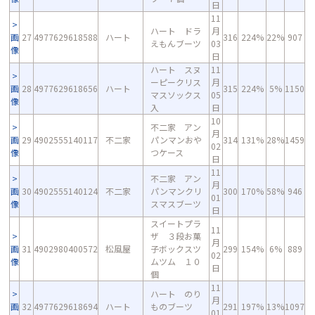
日
11
ハート ドラ
月
画
27
4977629618588
ハート
316
224%
22%
907
えもんブーツ
03
像
日
ハート スヌ
11
ーピークリス
月
画
28
4977629618656
ハート
315
224%
5%
1150
マスソックス
05
像
入
日
10
不二家 アン
月
画
29
4902555140117
不二家
パンマンおや
314
131%
28%
1459
02
像
つケース
日
11
不二家 アン
月
画
30
4902555140124
不二家
パンマンクリ
300
170%
58%
946
01
像
スマスブーツ
日
スイートプラ
11
ザ ３段お菓
月
画
31
4902980400572
松風屋
子ボックスツ
299
154%
6%
889
02
像
ムツム １０
日
個
11
ハート のり
月
画
32
4977629618694
ハート
ものブーツ
291
197%
13%
1097
01