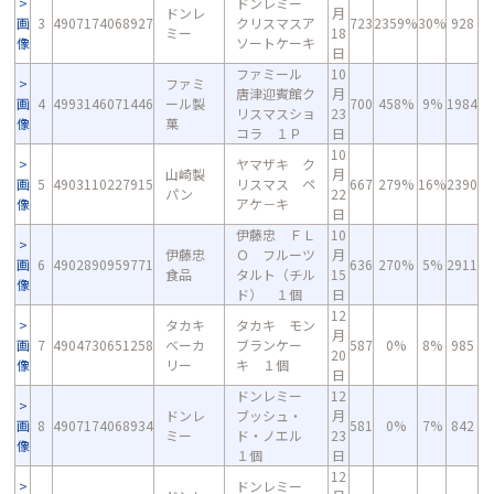
ドンレミー
ドンレ
月
画
3
4907174068927
クリスマスア
723
2359%
30%
928
ミー
18
像
ソートケーキ
日
ファミール
10
ファミ
唐津迎賓館ク
月
画
4
4993146071446
ール製
700
458%
9%
1984
リスマスショ
23
像
菓
コラ １Ｐ
日
10
ヤマザキ ク
山崎製
月
画
5
4903110227915
リスマス ペ
667
279%
16%
2390
パン
22
像
アケ－キ
日
伊藤忠 ＦＬ
10
伊藤忠
Ｏ フルーツ
月
画
6
4902890959771
636
270%
5%
2911
食品
タルト（チル
15
像
ド） １個
日
12
タカキ
タカキ モン
月
画
7
4904730651258
ベーカ
ブランケー
587
0%
8%
985
20
像
リー
キ １個
日
ドンレミー
12
ドンレ
ブッシュ・
月
画
8
4907174068934
581
0%
7%
842
ミー
ド・ノエル
23
像
１個
日
12
ドンレミー