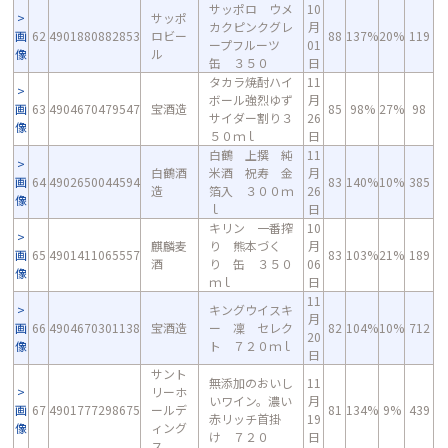
サッポロ ウメ
10
サッポ
カクピンクグレ
月
画
62
4901880882853
ロビー
88
137%
20%
119
ープフルーツ
01
像
ル
缶 ３５０
日
タカラ焼酎ハイ
11
ボール強烈ゆず
月
画
63
4904670479547
宝酒造
85
98%
27%
98
サイダー割り３
26
像
５０ｍｌ
日
白鶴 上撰 純
11
白鶴酒
米酒 祝寿 金
月
画
64
4902650044594
83
140%
10%
385
造
箔入 ３００ｍ
26
像
ｌ
日
キリン 一番搾
10
麒麟麦
り 熊本づく
月
画
65
4901411065557
83
103%
21%
189
酒
り 缶 ３５０
06
像
ｍｌ
日
11
キングウイスキ
月
画
66
4904670301138
宝酒造
ー 凜 セレク
82
104%
10%
712
20
像
ト ７２０ｍｌ
日
サント
無添加のおいし
11
リーホ
いワイン。濃い
月
画
67
4901777298675
ールデ
81
134%
9%
439
赤リッチ首掛
19
像
ィング
け ７２０
日
ス