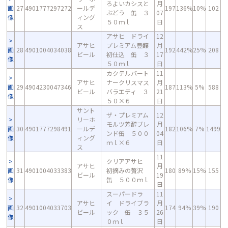
ろよいカシスと
月
画
27
4901777297272
ールデ
197
136%
10%
102
ぶどう 缶 ３
07
像
ィング
５０ｍｌ
日
ス
アサヒ ドライ
12
アサヒ
プレミアム豊醸
月
画
28
4901004034038
192
442%
25%
208
ビール
初仕込 缶 ３
17
像
５０ｍｌ
日
カクテルパート
11
アサヒ
ナークリスマス
月
画
29
4904230047346
187
113%
5%
588
ビール
バラエティ ３
21
像
５０×６
日
サント
ザ・プレミアム
12
リーホ
モルツ芳醇ブレ
月
画
30
4901777298491
ールデ
182
106%
7%
1499
ンド缶 ５００
04
像
ィング
ｍｌ×６
日
ス
11
クリアアサヒ
アサヒ
月
画
31
4901004033383
初摘みの贅沢
180
89%
15%
155
ビール
19
像
缶 ５００ｍｌ
日
スーパードラ
11
アサヒ
イ ドライブラ
月
画
32
4901004033703
174
94%
39%
190
ビール
ック 缶 ３５
26
像
０ｍｌ
日