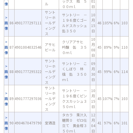
ックス 瓶 ５
01
像
ル
００ｍｌ
日
サント
サントリー －
10
リーホ
１９６度Ｃゴー
月
画
86
4901777297111
ールデ
46
105%
6%
103
ルドスカッシュ
15
像
ィング
缶３５０
日
ス
10
クリアアサヒ
アサヒ
月
画
87
4901004032546
吟醸 缶 ３５
45
89%
9%
110
ビール
08
像
０ｍｌ
日
サント
サントリー こ
09
リーホ
くしぼり 林
月
画
88
4901777295322
ールデ
45
99%
6%
114
檎 缶 ３５０
30
像
ィング
ｍｌ
日
ス
サント
サントリー －
10
リーホ
１９６度Ｃピン
月
画
89
4901777297036
ールデ
45
107%
7%
103
クスカッシュ３
15
像
ィング
５０ｍｌ
日
ス
タカラ 果汁入
12
糖質０ ゼロ仕
月
画
90
4904670479790
宝酒造
41
97%
6%
101
立て 黄金柑３
04
像
５０ｍｌ
日