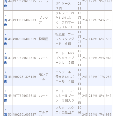
画
44
4977629619035
ハート
255
127%
9%
1437
ぎ付ケース
29
像
３個
日
プレシア わ
10
プレシ
たしのしふ
月
画
45
4933602402803
254
162%
24%
255
ア
く フロマー
31
像
ジュ（レア）
日
11
松風屋 ブー
月
画
46
4902980400619
松風屋
ツＳスタンダ
252
140%
6%
596
02
像
ード ６個
日
10
ハート ＭＧ
月
画
47
4977629618526
ハート
プリキュアブ
250
139%
29%
943
31
像
ーツＬ ５個
日
11
モンテール
モンテ
月
画
48
4902751325189
深まるいちご
248
131%
17%
263
ール
01
像
ロール ４個
日
11
ハート トミ
月
画
49
4977629618618
ハート
カシールブー
248
214%
8%
948
03
像
ツ ５個入り
日
フルタ スク
10
フルタ
エア缶怪盗グ
月
画
50
4902501605837
247
154%
7%
986