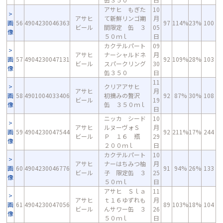
アサヒ もぎた
10
アサヒ
て新鮮リンゴ期
月
画
56
4904230046363
97
114%
23%
100
ビール
間限定 缶 ３
05
像
５０ｍｌ
日
カクテルパート
09
アサヒ
ナーシャルドネ
月
画
57
4904230047131
92
109%
28%
103
ビール
スパークリング
30
像
缶３５０
日
11
クリアアサヒ
アサヒ
月
画
58
4901004033406
初摘みの贅沢
92
87%
30%
108
ビール
19
像
缶 ３５０ｍｌ
日
ニッカ シード
10
アサヒ
ルヌーヴォＳ
月
画
59
4904230047544
92
211%
17%
244
ビール
Ｐ １６ 瓶
29
像
２００ｍｌ
日
カクテルパート
10
アサヒ
ナーはちみつ柚
月
画
60
4904230046776
91
94%
26%
133
ビール
子 限定缶 ３
25
像
５０ｍｌ
日
アサヒ Ｓｌａ
11
アサヒ
ｔ１６ゆずれも
月
画
61
4904230047056
89
103%
18%
104
ビール
んサワー缶 ３
26
像
５０ｍｌ
日