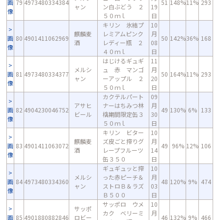
画
79
4973480334384
51
148%
11%
293
ャン
ン白ぶどう ２
19
像
５０ｍｌ
日
キリン 氷結プ
10
麒麟麦
レミアムピンク
月
画
80
4901411062969
50
142%
36%
168
酒
レディー瓶 ２
08
像
４０ｍｌ
日
はじけるギュギ
11
メルシ
ュ 赤 マンゴ
月
画
81
4973480334377
50
164%
11%
293
ャン
ーアップル ２
20
像
５０ｍｌ
日
カクテルパート
09
アサヒ
ナーはちみつ林
月
画
82
4904230046752
49
130%
6%
133
ビール
檎期間限定缶３
30
像
５０ｍｌ
日
キリン ビター
10
麒麟麦
ズ皮ごと搾りグ
月
画
83
4901411063072
49
96%
12%
106
酒
レープフルーツ
14
像
缶３５０
日
ギュギュッと搾
10
メルシ
った赤ピーチ＆
月
画
84
4973480334360
48
120%
9%
474
ャン
ストロＢ＆ラズ
03
像
Ｂ５００
日
サッポロ ウメ
10
サッポ
カク ベリーミ
月
画
85
4901880882846
ロビー
46
132%
9%
466