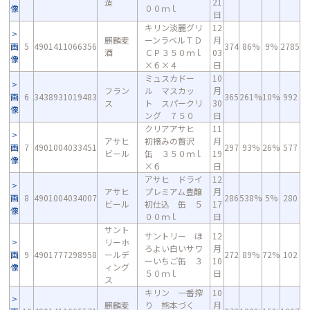
造
21
像
００ｍｌ
日
キリン淡麗グリ
12
麒麟麦
ーンラベルＴＤ
月
画
5
4901411066356
374
86%
9%
2785
酒
ＣＰ３５０ｍｌ
03
像
×６×４
日
ミュスカドー
10
フラン
ル マスカッ
月
画
6
3438931019483
365
261%
10%
992
ス
ト スパークリ
30
像
ング ７５０
日
クリアアサヒ
11
アサヒ
初摘みの贅沢
月
画
7
4901004033451
297
93%
26%
577
ビール
缶 ３５０ｍｌ
19
像
×６
日
アサヒ ドライ
12
アサヒ
プレミアム豊醸
月
画
8
4901004034007
286
538%
5%
280
ビール
初仕込 缶 ５
17
像
００ｍｌ
日
サント
サントリー ほ
12
リーホ
ろよい白いサワ
月
画
9
4901777298958
ールデ
272
89%
72%
102
ーいちご缶 ３
10
像
ィング
５０ｍｌ
日
ス
キリン 一番搾
10
麒麟麦
り 熊本づく
月